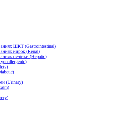
ннях ШКТ (Gastrointestinal)
аннях нирок (Renal)
аннях печінки (Hepatic)
ypoallergenic)
ety)
abetic)
и (Urinary)
Calm)
ery)