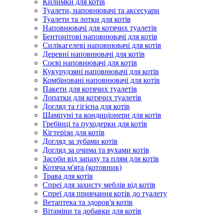
Килимки для котів
Туалети, наповнювачі та аксесуари
Туалети та лотки для котів
Наповнювачі для котячих туалетів
Бентонітові наповнювачі для котів
Силікагелеві наповнювачі для котів
Деревні наповнювачі для котів
Соєві наповнювачі для котів
Кукурудзяні наповнювачі для котів
Комбіновані наповнювачі для котів
Пакети для котячих туалетів
Лопатки для котячих туалетів
Догляд та гігієна для котів
Шампуні та кондиціонери для котів
Гребінці та пуходерки для котів
Кігтерізи для котів
Догляд за зубами котів
Догляд за очима та вухами котів
Засоби від запаху та плям для котів
Котяча м'ята (котовник)
Трава для котів
Спреї для захисту меблів від котів
Спреї для привчання котів до туалету
Ветаптека та здоров'я котів
Вітаміни та добавки для котів