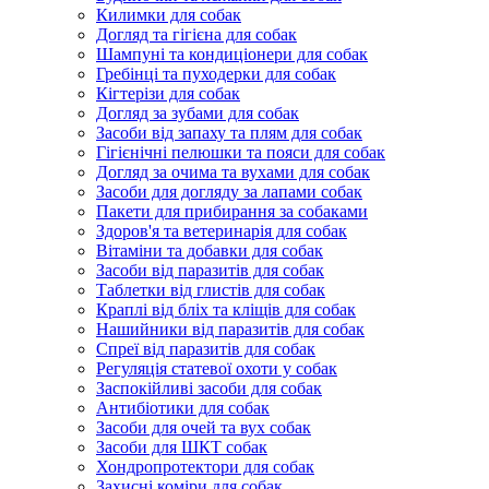
Килимки для собак
Догляд та гігієна для собак
Шампуні та кондиціонери для собак
Гребінці та пуходерки для собак
Кігтерізи для собак
Догляд за зубами для собак
Засоби від запаху та плям для собак
Гігієнічні пелюшки та пояси для собак
Догляд за очима та вухами для собак
Засоби для догляду за лапами собак
Пакети для прибирання за собаками
Здоров'я та ветеринарія для собак
Вітаміни та добавки для собак
Засоби від паразитів для собак
Таблетки від глистів для собак
Краплі від бліх та кліщів для собак
Нашийники від паразитів для собак
Спреї від паразитів для собак
Регуляція статевої охоти у собак
Заспокійливі засоби для собак
Антибіотики для собак
Засоби для очей та вух собак
Засоби для ШКТ собак
Хондропротектори для собак
Захисні коміри для собак