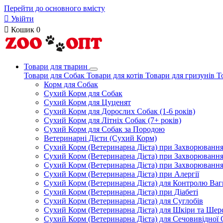
Перейти до основного вмісту

Увійти

Кошик
0
Товари для тварин
Товари для Собак
Товари для котів
Товари для гризунів
Т
Корм для Собак
Сухий Корм для Собак
Сухий Корм для Цуценят
Сухий Корм для Дорослих Собак (1-6 років)
Сухий Корм для Літніх Собак (7+ років)
Сухий Корм для Собак за Породою
Ветеринарні Дієти (Сухий Корм)
Сухий Корм (Ветеринарна Дієта) при Захворюван
Сухий Корм (Ветеринарна Дієта) при Захворюванн
Сухий Корм (Ветеринарна Дієта) при Захворюванн
Сухий Корм (Ветеринарна Дієта) при Алергії
Сухий Корм (Ветеринарна Дієта) для Контролю Ваг
Сухий Корм (Ветеринарна Дієта) при Діабеті
Сухий Корм (Ветеринарна Дієта) для Суглобів
Сухий Корм (Ветеринарна Дієта) для Шкіри та Шерс
Сухий Корм (Ветеринарна Дієта) для Сечовивідної