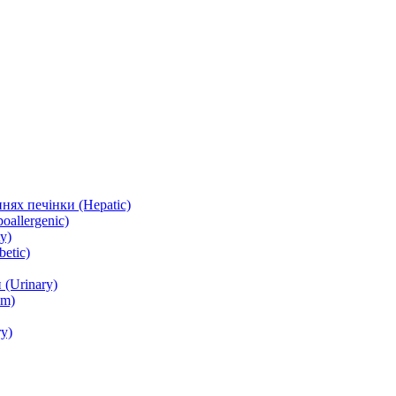
нях печінки (Hepatic)
oallergenic)
y)
etic)
(Urinary)
lm)
y)