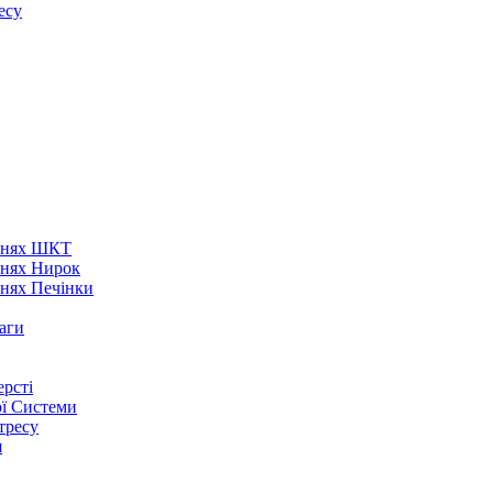
есу
аннях ШКТ
ннях Нирок
ннях Печінки
аги
рсті
ої Системи
тресу
я