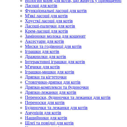
Вологий корм для котів, що живуть у приміщенні
Ласощі для котів
Функціональні ласощі для котів
М'які ласощі для котів
Хрусткі ласощі для котів
Ласощі-палички для котів
Крем-ласощі для котів
Замінники молока для кошенят
Аксесуари для котів
Миски та годівниці для котів
Іграшки для котів
Дражнилки для котів
Інтерактивні іграшки для котів
М'ячики для котів
Іграшки-мишки для котів
Дряпки та кігтеточки
Стовпчики-дряпки для котів
Дряпки-комплекси та будиночки
Дряпки-лежанки для котів
Переноски, будиночки та лежанки для котів
Переноски для котів
Будиночки та лежанки для котів
Амуніція для котів
Нашийники для котів
Шлеї та повідці для котів