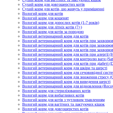
Сухий корм для довгошерстих котів
Сухий корм для котів, що живуть у приміщенні
Вологий корм для котів
Вологий корм для кошенят
Вологий корм для дорослих котів (1-7 років)
Вологий корм для літніх котів (7+)
Вологий корм для котів за породою
Вологий ветеринарний корм для котів
Вологий ветеринарний корм для котів при захворюва
Вологий ветеринарний корм для котів при захворюв
Вологий ветеринарний корм для котів при захворюв
Вологий ветеринарний корм для котів при алергії (H
Вологий ветеринарний корм для контролю ваги (Sati
Вологий ветеринарний корм для котів при діабеті (Di
Вологий ветеринарний корм для шкіри та шерсті
Вологий ветеринарний корм для сечовивідної систем
Вологий ветеринарний корм для зниження стресу (
Вологий ветеринарний корм для виведення шерсті
Вологий ветеринарний корм для відновлення (Recov
Вологий корм для стерилізованих котів
Вологий корм для вибагливих котів
Вологий корм для котів з чутливим травленням
Вологий корм для вагітних та лактуючих кішок
Вологий корм для довгошерстих котів