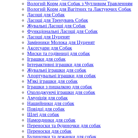
Вологий Корм для Собак з Чутливим Травленням
Вологий Корм для Вагітних та Лактуючих Собак
Ласощі для Собак
Ласощі для Тренувань Собак
Жувальні Ласощі для Собак
Функціональні Ласощі для Собак
Ласощі для Цуценят
Замінники Молока для Цуценят
Аксесуари для Собак
Миски та годівниці для собак
Іграшки для собак
Інтерактивні іграшки для собак
Жувальні іграшки для собак
Апортувальні іграшки для собак
М'які іграшки для собак
Іграшки з пищалкою для собак
Охолоджуючі іграшки для собак
Амуніція для собак
Нашийники для собак
Повідці для собак
Шлеї для собак
Намордники для собак
Переноски та будиночки для собак
Переноски для собак
Будиночки та лежанки для собак