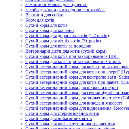
Замінники молока для цуценят
Засоби для швидкого відновлення собак
Вакцини для собак
Корм для котів
Сухий корм для котів
Сухий корм для кошенят
Сухий корм для дорослих котів (1-7 років)
Сухий корм для літніх котів (7+ років)
Сухий корм для котів за породою
Ветеринарні дієти для котів (сухий корм)
Сухий корм для котів при захворюваннях ШКТ
Сухий корм для котів при захворюваннях нирок
Сухий ветеринарний корм для котів при захворюван
Сухий ветеринарний корм для котів при алергії (Hyp
Сухий ветеринарний корм для контролю ваги (Satiet
Сухий ветеринарний корм для котів при діабеті (Diab
Сухий ветеринарний корм для шкіри та шерсті
Сухий ветеринарний корм для сечовивідної системи 
Сухий ветеринарний корм для зниження стресу (Ca
Сухий ветеринарний корм для виведення шерсті
Сухий ветеринарний корм для відновлення (Recover
Сухий корм для стерилізованих котів
Сухий корм для вибагливих котів
Сухий корм для котів з чутливим травленням
Сухий корм для вагітних та лактуючих кішок