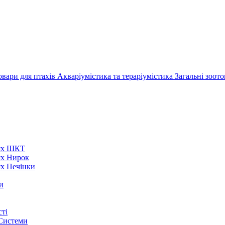
овари для птахів
Акваріумістика та тераріумістика
Загальні зоот
нях ШКТ
ях Нирок
ях Печінки
и
ті
 Системи