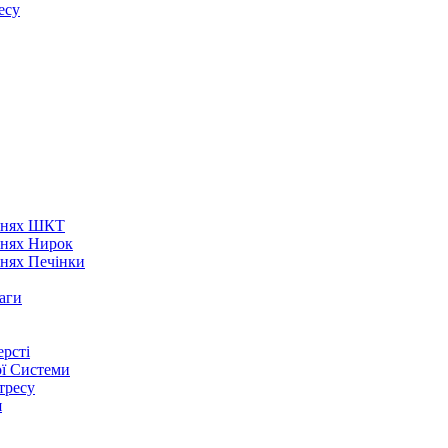
есу
аннях ШКТ
ннях Нирок
ннях Печінки
аги
рсті
ої Системи
тресу
я