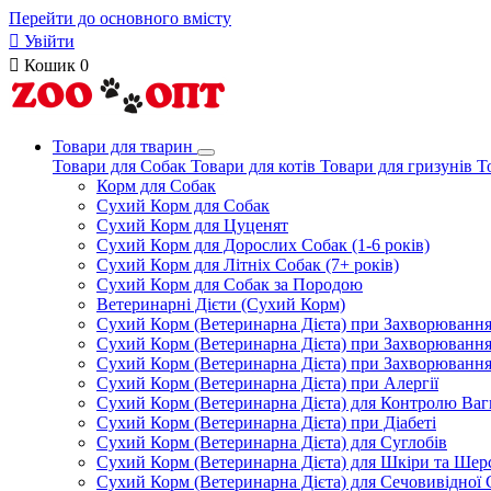
Перейти до основного вмісту

Увійти

Кошик
0
Товари для тварин
Товари для Собак
Товари для котів
Товари для гризунів
Т
Корм для Собак
Сухий Корм для Собак
Сухий Корм для Цуценят
Сухий Корм для Дорослих Собак (1-6 років)
Сухий Корм для Літніх Собак (7+ років)
Сухий Корм для Собак за Породою
Ветеринарні Дієти (Сухий Корм)
Сухий Корм (Ветеринарна Дієта) при Захворюван
Сухий Корм (Ветеринарна Дієта) при Захворюванн
Сухий Корм (Ветеринарна Дієта) при Захворюванн
Сухий Корм (Ветеринарна Дієта) при Алергії
Сухий Корм (Ветеринарна Дієта) для Контролю Ваг
Сухий Корм (Ветеринарна Дієта) при Діабеті
Сухий Корм (Ветеринарна Дієта) для Суглобів
Сухий Корм (Ветеринарна Дієта) для Шкіри та Шерс
Сухий Корм (Ветеринарна Дієта) для Сечовивідної