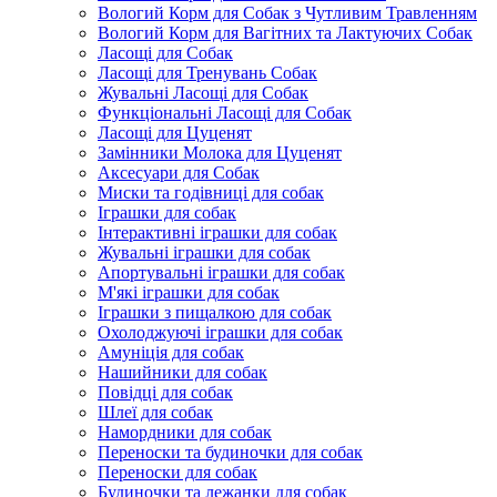
Вологий Корм для Собак з Чутливим Травленням
Вологий Корм для Вагітних та Лактуючих Собак
Ласощі для Собак
Ласощі для Тренувань Собак
Жувальні Ласощі для Собак
Функціональні Ласощі для Собак
Ласощі для Цуценят
Замінники Молока для Цуценят
Аксесуари для Собак
Миски та годівниці для собак
Іграшки для собак
Інтерактивні іграшки для собак
Жувальні іграшки для собак
Апортувальні іграшки для собак
М'які іграшки для собак
Іграшки з пищалкою для собак
Охолоджуючі іграшки для собак
Амуніція для собак
Нашийники для собак
Повідці для собак
Шлеї для собак
Намордники для собак
Переноски та будиночки для собак
Переноски для собак
Будиночки та лежанки для собак