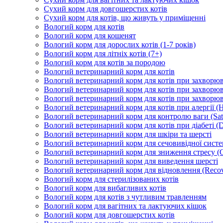
Сухий корм для довгошерстих котів
Сухий корм для котів, що живуть у приміщенні
Вологий корм для котів
Вологий корм для кошенят
Вологий корм для дорослих котів (1-7 років)
Вологий корм для літніх котів (7+)
Вологий корм для котів за породою
Вологий ветеринарний корм для котів
Вологий ветеринарний корм для котів при захворюва
Вологий ветеринарний корм для котів при захворюв
Вологий ветеринарний корм для котів при захворюв
Вологий ветеринарний корм для котів при алергії (H
Вологий ветеринарний корм для контролю ваги (Sati
Вологий ветеринарний корм для котів при діабеті (Di
Вологий ветеринарний корм для шкіри та шерсті
Вологий ветеринарний корм для сечовивідної систем
Вологий ветеринарний корм для зниження стресу (
Вологий ветеринарний корм для виведення шерсті
Вологий ветеринарний корм для відновлення (Recov
Вологий корм для стерилізованих котів
Вологий корм для вибагливих котів
Вологий корм для котів з чутливим травленням
Вологий корм для вагітних та лактуючих кішок
Вологий корм для довгошерстих котів