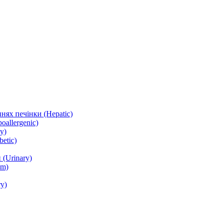
нях печінки (Hepatic)
oallergenic)
y)
etic)
(Urinary)
lm)
y)