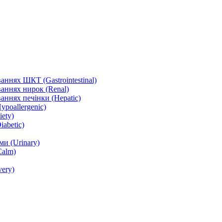
ннях ШКТ (Gastrointestinal)
аннях нирок (Renal)
аннях печінки (Hepatic)
ypoallergenic)
ety)
abetic)
и (Urinary)
Calm)
ery)