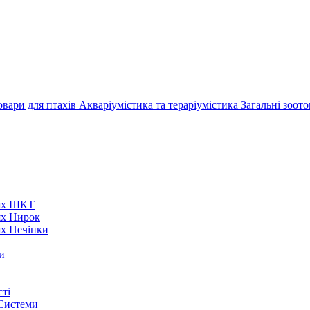
овари для птахів
Акваріумістика та тераріумістика
Загальні зоот
нях ШКТ
ях Нирок
ях Печінки
и
ті
 Системи