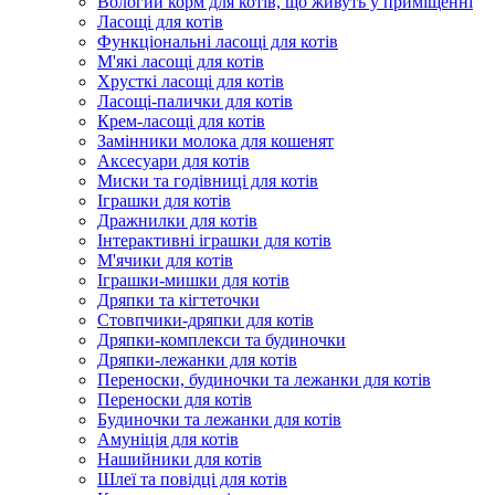
Вологий корм для котів, що живуть у приміщенні
Ласощі для котів
Функціональні ласощі для котів
М'які ласощі для котів
Хрусткі ласощі для котів
Ласощі-палички для котів
Крем-ласощі для котів
Замінники молока для кошенят
Аксесуари для котів
Миски та годівниці для котів
Іграшки для котів
Дражнилки для котів
Інтерактивні іграшки для котів
М'ячики для котів
Іграшки-мишки для котів
Дряпки та кігтеточки
Стовпчики-дряпки для котів
Дряпки-комплекси та будиночки
Дряпки-лежанки для котів
Переноски, будиночки та лежанки для котів
Переноски для котів
Будиночки та лежанки для котів
Амуніція для котів
Нашийники для котів
Шлеї та повідці для котів