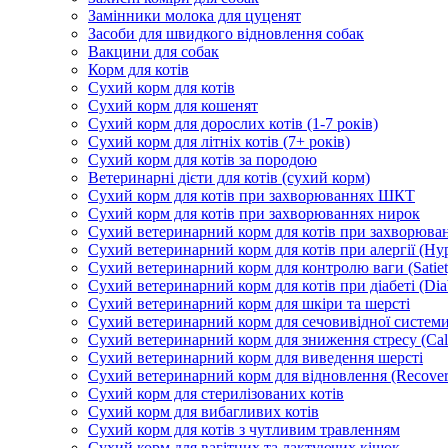
Замінники молока для цуценят
Засоби для швидкого відновлення собак
Вакцини для собак
Корм для котів
Сухий корм для котів
Сухий корм для кошенят
Сухий корм для дорослих котів (1-7 років)
Сухий корм для літніх котів (7+ років)
Сухий корм для котів за породою
Ветеринарні дієти для котів (сухий корм)
Сухий корм для котів при захворюваннях ШКТ
Сухий корм для котів при захворюваннях нирок
Сухий ветеринарний корм для котів при захворюван
Сухий ветеринарний корм для котів при алергії (Hyp
Сухий ветеринарний корм для контролю ваги (Satiet
Сухий ветеринарний корм для котів при діабеті (Diab
Сухий ветеринарний корм для шкіри та шерсті
Сухий ветеринарний корм для сечовивідної системи 
Сухий ветеринарний корм для зниження стресу (Ca
Сухий ветеринарний корм для виведення шерсті
Сухий ветеринарний корм для відновлення (Recover
Сухий корм для стерилізованих котів
Сухий корм для вибагливих котів
Сухий корм для котів з чутливим травленням
Сухий корм для вагітних та лактуючих кішок