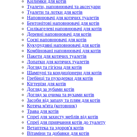
Килимки для котів
Туалети, наповнювачі та аксесуари
Туалети та лотки для котів
Наповнювачі для котячих туалетів
Бентонітові наповнювачі для котів
Силікагелеві наповнювачі для котів
Деревні наповнювачі для котів
Соєві наповнювачі для котів
Кукурудзяні наповнювачі для котів
Комбіновані наповнювачі для котів
Пакети для котячих туалетів
Лопатки для котячих туалетів
Догляд та гігієна для котів
Шампуні та кондиціонери для котів
Гребінці та пуходерки для котів
Кігтерізи для котів
Догляд за зубами котів
Догляд за очима та вухами котів
Засоби від запаху та плям для котів
Котяча м'ята (котовник)
Трава для котів
Спреї для захисту меблів від котів
Спреї для привчання котів до туалету
Ветаптека та здоров'я котів
Вітаміни та добавки для котів