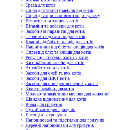
Трава для котів
Спреї для захисту меблів від котів
Спреї для привчання котів до туалету
Ветаптека та здоров'я котів
Вітаміни та добавки для котів
Засоби від паразитів для котів
Таблетки від глистів для котів
Краплі від бліх та кліщів для котів
Нашийники від бліх та кліщів для котів
Спреї від бліх та кліщів для котів
Регуляція статевої охоти у котів
Заспокійливі засоби для котів
Антибіотики для котів
Засоби для очей та вух котів
Засоби для ШКТ котів
Засоби для виведення шерсті у котів
Захисні коміри для котів
Молоко та замінники молока для кошенят
Швидке відновлення для котів
Корм для гризунів
Сухий корм для гризунів
Ласощі для гризунів
Наповнювачі та підстилки для гризунів
Деревні наповнювачі для гризунів