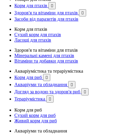
Корм для птахів

Здоров'я та вітаміни для птахів

Засоби від паразитів для птахів
Корм для птахів
Сухий корм для птахів
Ласощі для птахів
Здоров'я та вітаміни для птахів
Мінеральні камені для птахів
Вітаміни та добавки для птахів
Акваріумістика та тераріумістика
Корм для риб

Акваріуми та обладнання

Догляд за водою та здоров'я риб

Тераріумістика

Корм для риб
Сухий корм для риб
Живий корм для риб
Акваріуми та обладнання