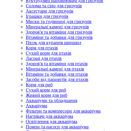
Кукурудзяні наповнювачі для гризунів
Солома та сіно для гризунів
Аксесуари для гризунів
Іграшки для гризунів
Миски та годівниці для гризунів
Мінеральні камені для гризунів
Здоров'я та вітаміни для гризунів
Вітаміни та добавки для гризунів
Пісок для купання шиншил
Корм для птахів
Сухий корм для птахів
Ласощі для птахів
Здоров'я та вітаміни для птахів
Мінеральні камені для птахів
Вітаміни та добавки для птахів
Засоби від паразитів для птахів
Корм для риб
Сухий корм для риб
Живий корм для риб
Акваріуми та обладнання
Акваріуми
Фільтри та компресори для акваріума
Нагрівачі для акваріума
Освітлення для акваріума
Помпи та насоси для акваріума