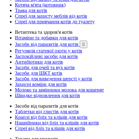
Котяча м'ята (котовник)
Трава для котів
Спреї для захисту меблів від котів
Спреї для привчання котів до туалету
Ветаптека та здоров'я котів
Вітаміни та добавки для котів
Засоби від паразитів для котів

Регуляція статевої охоти у котів
Заспокійливі засоби для котів
Антибіотики для котів
Засоби для очей та вух котів
Засоби для ШКТ котів
Засоби для виведення шерсті у котів
Захисні коміри для котів
Молоко та замінники молока для кошенят
Швидке відновлення для котів
Засоби від паразитів для котів
Таблетки від глистів для котів
Краплі від бліх та кліщів для котів
Нашийники від бліх та кліщів для котів
Спреї від бліх та кліщів для котів
Товари для гризунів