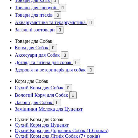
Товари для котів

Товари для гризунів

Товари для птахів

Акваріумістика та тераріумістика

Загальні зоотовари

Товари для Собак
Корм для Собак

Аксесуари для Собак

Догляд та гігієна для собак

Здоров'я та ветеринарія для собак

Корм для Собак
Сухий Корм для Собак

Вологий Корм для Собак

Ласощі для Собак

Замінники Молока для Цуценят
Сухий Корм для Собак
Сухий Корм для Цуценят
Сухий Корм для Дорослих Собак (1-6 років)
Сухий Корм для Літніх Собак (7+ років)