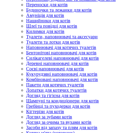
Переноски для котів
Будиночки та лежанки для котів
Амуніція для котів
Нашийники для котів
Шлеї та повідці для котів
Килимки для котів
Туалети, наповнювачі та аксесуари
Туалети та лотки для котів
Наповнювачі для котячих туалетів
Бентонітові наповнювачі для котів
Силікагелеві наповнювачі для котів
Деревні наповнювачі для котів
Соєві наповнювачі для котів
Кукурудзяні наповнювачі для котів
Комбіновані наповнювачі для котів
Пакети для котячих туалетів
Лопатки для котячих туалетів
Догляд та гігієна для котів
Шампуні та кондиціонери для котів
Гребінці та пуходерки для котів
Кігтерізи для котів
Догляд за зубами котів
Догляд за очима та вухами котів
Засоби від запаху та плям для котів
Котяча м'ята (котовник)