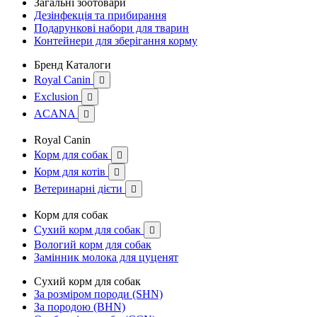
Загальні зоотовари
Дезінфекція та прибирання
Подарункові набори для тварин
Контейнери для зберігання корму
Бренд Каталоги
Royal Canin

Exclusion

ACANA

Royal Canin
Корм для собак

Корм для котів

Ветеринарні дієти

Корм для собак
Сухий корм для собак

Вологий корм для собак
Замінник молока для цуценят
Сухий корм для собак
За розміром породи (SHN)
За породою (BHN)