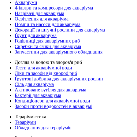
Акваріуми
Фільтри та компресори для акваріума
Нагрівачі для акваріума
Освітлення для акваріума
Помпи та насоси для акваріума
Декорації та штучні рослини для акваріума
Ґрунт для акваріума
Годівниці для акваріумних риб
Скребки та сачки для акваріума
Запчастини для акваріумного обладнання
Догляд за водою та здоров'я риб
Тести для акваріумної води
Ліки та засоби від хвороб риб
Ґрунтові добрива для акваріумних рослин
Сіль для акваріума
Активоване вугілля для акваріума
Бактерії для акваріума
Кондиціонери для акваріумної води
Засоби проти водоростей в акваріумі
Тераріумістика
Тераріуми
Обладнання для тераріумів