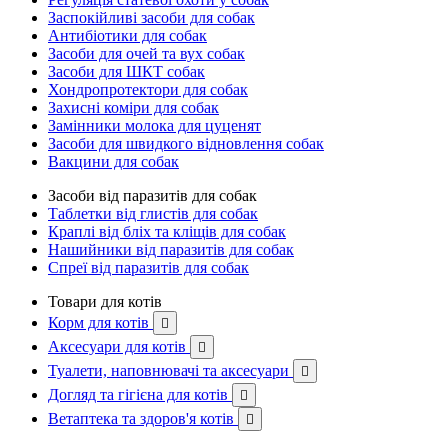
Заспокійливі засоби для собак
Антибіотики для собак
Засоби для очей та вух собак
Засоби для ШКТ собак
Хондропротектори для собак
Захисні коміри для собак
Замінники молока для цуценят
Засоби для швидкого відновлення собак
Вакцини для собак
Засоби від паразитів для собак
Таблетки від глистів для собак
Краплі від бліх та кліщів для собак
Нашийники від паразитів для собак
Спреї від паразитів для собак
Товари для котів
Корм для котів

Аксесуари для котів

Туалети, наповнювачі та аксесуари

Догляд та гігієна для котів

Ветаптека та здоров'я котів
