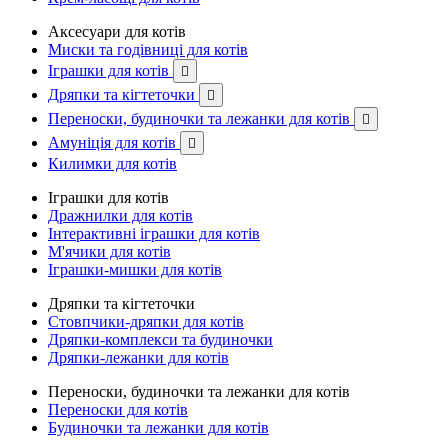
Аксесуари для котів
Миски та годівниці для котів
Іграшки для котів

Дряпки та кігтеточки

Переноски, будиночки та лежанки для котів

Амуніція для котів

Килимки для котів
Іграшки для котів
Дражнилки для котів
Інтерактивні іграшки для котів
М'ячики для котів
Іграшки-мишки для котів
Дряпки та кігтеточки
Стовпчики-дряпки для котів
Дряпки-комплекси та будиночки
Дряпки-лежанки для котів
Переноски, будиночки та лежанки для котів
Переноски для котів
Будиночки та лежанки для котів