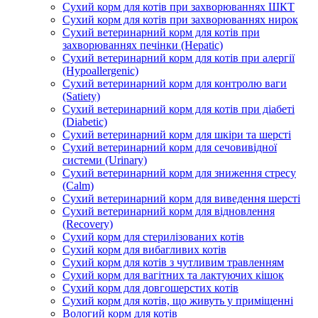
Сухий корм для котів при захворюваннях ШКТ
Сухий корм для котів при захворюваннях нирок
Сухий ветеринарний корм для котів при
захворюваннях печінки (Hepatic)
Сухий ветеринарний корм для котів при алергії
(Hypoallergenic)
Сухий ветеринарний корм для контролю ваги
(Satiety)
Сухий ветеринарний корм для котів при діабеті
(Diabetic)
Сухий ветеринарний корм для шкіри та шерсті
Сухий ветеринарний корм для сечовивідної
системи (Urinary)
Сухий ветеринарний корм для зниження стресу
(Calm)
Сухий ветеринарний корм для виведення шерсті
Сухий ветеринарний корм для відновлення
(Recovery)
Сухий корм для стерилізованих котів
Сухий корм для вибагливих котів
Сухий корм для котів з чутливим травленням
Сухий корм для вагітних та лактуючих кішок
Сухий корм для довгошерстих котів
Сухий корм для котів, що живуть у приміщенні
Вологий корм для котів