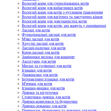
Вологий корм для стерилізованих котів
Вологий корм для вибагливих котів
Вологий корм для котів з чутливим травленням
Вологий корм для вагітних та лактуючих кішок
Вологий корм для довгошерстих котів
Вологий корм для котів, що живуть у приміщенні
Ласощі для котів
Функціональні ласощі для котів
М'які ласощі для котів
Хрусткі ласощі для котів
Ласощі-палички для котів
Крем-ласощі для котів
Замінники молока для кошенят
Аксесуари для котів
Миски та годівниці для котів
Іграшки для котів
Дражнилки для котів
Інтерактивні іграшки для котів
М'ячики для котів
Іграшки-мишки для котів
Дряпки та кігтеточки
Стовпчики-дряпки для котів
Дряпки-комплекси та будиночки
Дряпки-лежанки для котів
Переноски, будиночки та лежанки для котів