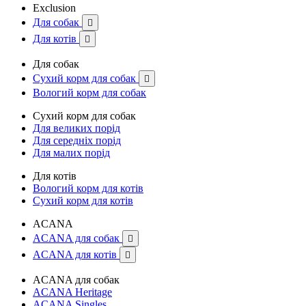
Exclusion
Для собак

Для котів

Для собак
Сухий корм для собак

Вологий корм для собак
Сухий корм для собак
Для великих порід
Для середніх порід
Для малих порід
Для котів
Вологий корм для котів
Сухий корм для котів
ACANA
ACANA для собак

ACANA для котів

ACANA для собак
ACANA Heritage
ACANA Singles