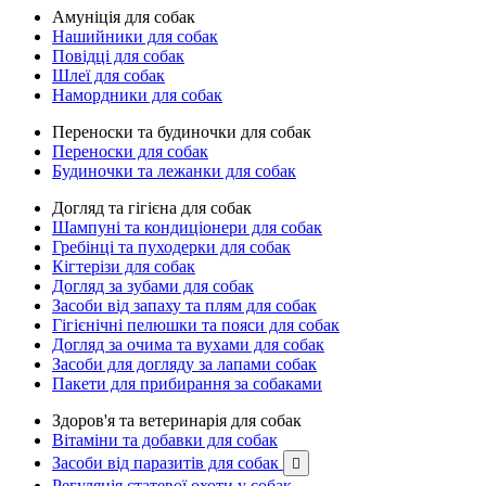
Амуніція для собак
Нашийники для собак
Повідці для собак
Шлеї для собак
Намордники для собак
Переноски та будиночки для собак
Переноски для собак
Будиночки та лежанки для собак
Догляд та гігієна для собак
Шампуні та кондиціонери для собак
Гребінці та пуходерки для собак
Кігтерізи для собак
Догляд за зубами для собак
Засоби від запаху та плям для собак
Гігієнічні пелюшки та пояси для собак
Догляд за очима та вухами для собак
Засоби для догляду за лапами собак
Пакети для прибирання за собаками
Здоров'я та ветеринарія для собак
Вітаміни та добавки для собак
Засоби від паразитів для собак

Регуляція статевої охоти у собак