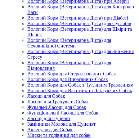
Вологий Корм (Ветеринарна Дієта) при Алергії
Вологий Корм (Ветеринарна Дієта) для Контролю
Ваги
Вологий Корм (Ветеринарна Дієта) при Діабеті
Вологий Корм (Ветеринарна Дієта) для Суглобів
Вологий Корм (Ветеринарна Дієта) для Шкіри та
Шерсті
Вологий Корм (Ветеринарна Дієта) для
Сечовивідної Системи
Вологий Корм (Ветеринарна Дієта) для Зниження
Стресу
Вологий Корм (Ветеринарна Дієта) для
Відновлення
Вологий Корм для Стерилізованих Собак
Вологий Корм для Вибагливих Собак
Вологий Корм для Собак з Чутливим Травленням
Вологий Корм для Вагітних та Лактуючих Собак
Ласощі для Собак
Ласощі для Тренувань Собак
Жувальні Ласощі для Собак
Функціональні Ласощі для Собак
Ласощі для Цуценят
Замінники Молока для Цуценят
Аксесуари для Собак
Миски та годівниці для собак