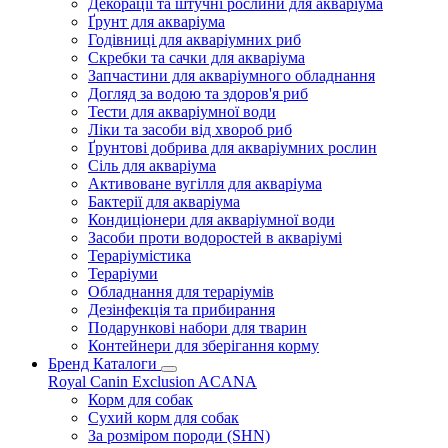
Декорації та штучні рослини для акваріума
Ґрунт для акваріума
Годівниці для акваріумних риб
Скребки та сачки для акваріума
Запчастини для акваріумного обладнання
Догляд за водою та здоров'я риб
Тести для акваріумної води
Ліки та засоби від хвороб риб
Ґрунтові добрива для акваріумних рослин
Сіль для акваріума
Активоване вугілля для акваріума
Бактерії для акваріума
Кондиціонери для акваріумної води
Засоби проти водоростей в акваріумі
Тераріумістика
Тераріуми
Обладнання для тераріумів
Дезінфекція та прибирання
Подарункові набори для тварин
Контейнери для зберігання корму
Бренд Каталоги
Royal Canin
Exclusion
ACANA
Корм для собак
Сухий корм для собак
За розміром породи (SHN)