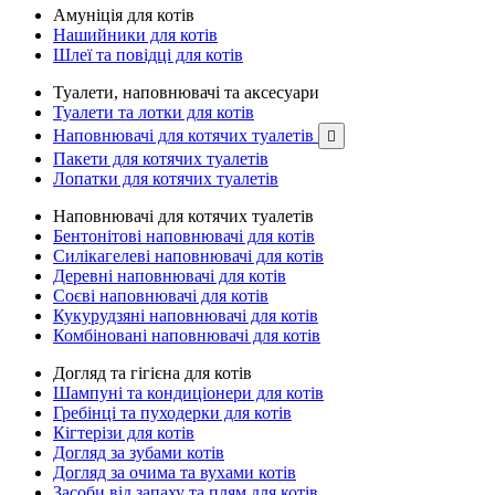
Амуніція для котів
Нашийники для котів
Шлеї та повідці для котів
Туалети, наповнювачі та аксесуари
Туалети та лотки для котів
Наповнювачі для котячих туалетів

Пакети для котячих туалетів
Лопатки для котячих туалетів
Наповнювачі для котячих туалетів
Бентонітові наповнювачі для котів
Силікагелеві наповнювачі для котів
Деревні наповнювачі для котів
Соєві наповнювачі для котів
Кукурудзяні наповнювачі для котів
Комбіновані наповнювачі для котів
Догляд та гігієна для котів
Шампуні та кондиціонери для котів
Гребінці та пуходерки для котів
Кігтерізи для котів
Догляд за зубами котів
Догляд за очима та вухами котів
Засоби від запаху та плям для котів