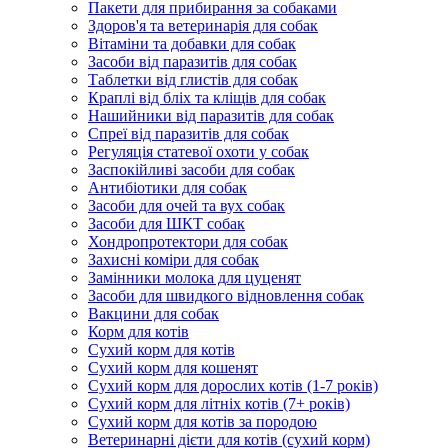
Пакети для прибирання за собаками
Здоров'я та ветеринарія для собак
Вітаміни та добавки для собак
Засоби від паразитів для собак
Таблетки від глистів для собак
Краплі від бліх та кліщів для собак
Нашийники від паразитів для собак
Спреї від паразитів для собак
Регуляція статевої охоти у собак
Заспокійливі засоби для собак
Антибіотики для собак
Засоби для очей та вух собак
Засоби для ШКТ собак
Хондропротектори для собак
Захисні коміри для собак
Замінники молока для цуценят
Засоби для швидкого відновлення собак
Вакцини для собак
Корм для котів
Сухий корм для котів
Сухий корм для кошенят
Сухий корм для дорослих котів (1-7 років)
Сухий корм для літніх котів (7+ років)
Сухий корм для котів за породою
Ветеринарні дієти для котів (сухий корм)