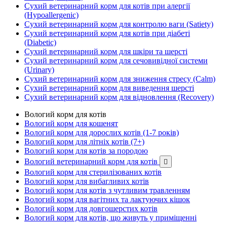
Сухий ветеринарний корм для котів при алергії
(Hypoallergenic)
Сухий ветеринарний корм для контролю ваги (Satiety)
Сухий ветеринарний корм для котів при діабеті
(Diabetic)
Сухий ветеринарний корм для шкіри та шерсті
Сухий ветеринарний корм для сечовивідної системи
(Urinary)
Сухий ветеринарний корм для зниження стресу (Calm)
Сухий ветеринарний корм для виведення шерсті
Сухий ветеринарний корм для відновлення (Recovery)
Вологий корм для котів
Вологий корм для кошенят
Вологий корм для дорослих котів (1-7 років)
Вологий корм для літніх котів (7+)
Вологий корм для котів за породою
Вологий ветеринарний корм для котів

Вологий корм для стерилізованих котів
Вологий корм для вибагливих котів
Вологий корм для котів з чутливим травленням
Вологий корм для вагітних та лактуючих кішок
Вологий корм для довгошерстих котів
Вологий корм для котів, що живуть у приміщенні