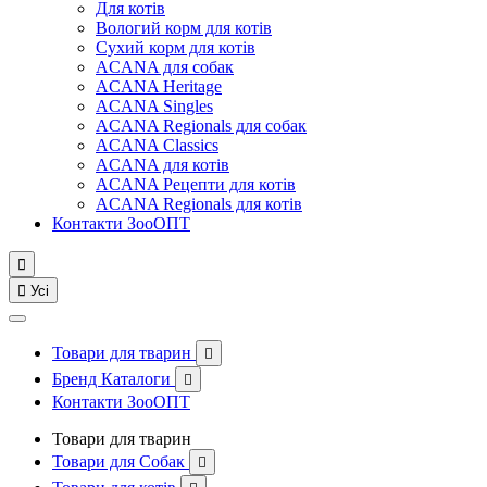
Для котів
Вологий корм для котів
Сухий корм для котів
ACANA для собак
ACANA Heritage
ACANA Singles
ACANA Regionals для собак
ACANA Classics
ACANA для котів
ACANA Рецепти для котів
ACANA Regionals для котів
Контакти ЗооОПТ


Усі
Товари для тварин

Бренд Каталоги

Контакти ЗооОПТ
Товари для тварин
Товари для Собак
