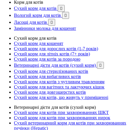
Корм для котів
Сухий корм для котів

Вологий корм для котів

Ласощі для котів

Замінники молока для кошенят
Сухий корм для котів
Сухий корм для кошенят
Сухий корм для дорослих котів (1-7 років)
Сухий корм для літніх котів (7+ років)
Сухий корм для котів за породою
Ветеринарні дієти для котів (сухий корм)

Сухий корм для стерилізованих котів
Сухий корм для вибагливих котів
Сухий корм для котів з чутливим травленням
Сухий корм для вагітних та лактуючих кішок
Сухий корм для довгошерстих котів
Сухий корм для котів, що живуть у приміщенні
Ветеринарні дієти для котів (сухий корм)
Сухий корм для котів при захворюваннях ШКТ
Сухий корм для котів при захворюваннях нирок
Сухий ветеринарний корм для котів при захворюваннях
печінки (Hepatic)