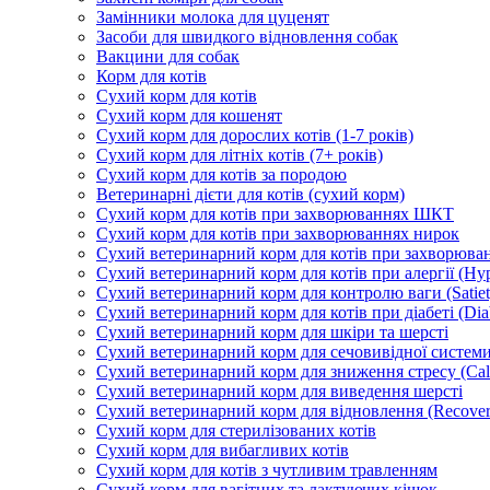
Замінники молока для цуценят
Засоби для швидкого відновлення собак
Вакцини для собак
Корм для котів
Сухий корм для котів
Сухий корм для кошенят
Сухий корм для дорослих котів (1-7 років)
Сухий корм для літніх котів (7+ років)
Сухий корм для котів за породою
Ветеринарні дієти для котів (сухий корм)
Сухий корм для котів при захворюваннях ШКТ
Сухий корм для котів при захворюваннях нирок
Сухий ветеринарний корм для котів при захворюван
Сухий ветеринарний корм для котів при алергії (Hyp
Сухий ветеринарний корм для контролю ваги (Satiet
Сухий ветеринарний корм для котів при діабеті (Diab
Сухий ветеринарний корм для шкіри та шерсті
Сухий ветеринарний корм для сечовивідної системи 
Сухий ветеринарний корм для зниження стресу (Ca
Сухий ветеринарний корм для виведення шерсті
Сухий ветеринарний корм для відновлення (Recover
Сухий корм для стерилізованих котів
Сухий корм для вибагливих котів
Сухий корм для котів з чутливим травленням
Сухий корм для вагітних та лактуючих кішок