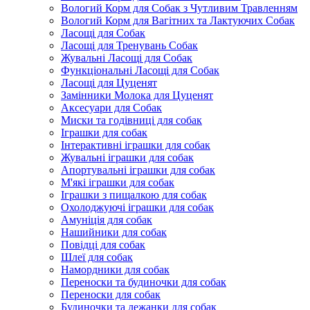
Вологий Корм для Собак з Чутливим Травленням
Вологий Корм для Вагітних та Лактуючих Собак
Ласощі для Собак
Ласощі для Тренувань Собак
Жувальні Ласощі для Собак
Функціональні Ласощі для Собак
Ласощі для Цуценят
Замінники Молока для Цуценят
Аксесуари для Собак
Миски та годівниці для собак
Іграшки для собак
Інтерактивні іграшки для собак
Жувальні іграшки для собак
Апортувальні іграшки для собак
М'які іграшки для собак
Іграшки з пищалкою для собак
Охолоджуючі іграшки для собак
Амуніція для собак
Нашийники для собак
Повідці для собак
Шлеї для собак
Намордники для собак
Переноски та будиночки для собак
Переноски для собак
Будиночки та лежанки для собак