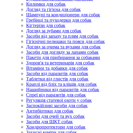
Килимки для собак
Догляд та гігієна для собак
Шампуні та кондиціонери для собак
Гребінці та пуходерки для собак
Кігтерізи для собак
Догляд за зубами для собак
Засоби від запаху та плям для собак
Гігієнічні пелюшки та пояси для собак
Догляд за очима та вухами для собак
Засоби для догляду за лапами собак
Пакети для прибирання за собаками
Здоров'я та ветеринарія для собак
Вітаміни та добавки для собак
Засоби від паразитів для собак
Таблетки від глистів для собак
Краплі від бліх та кліщів для собак
Нашийники від паразитів для собак
Спреї від паразитів для собак
Регуляція статевої охоти у собак
Заспокійливі засоби для собак
Антибіотики для собак
Засоби для очей та вух собак
Засоби для ШКТ собак
Хондропротектори для собак
Захисні коміри для собак