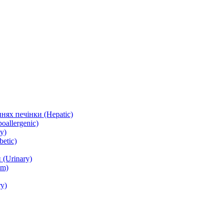
нях печінки (Hepatic)
oallergenic)
y)
etic)
(Urinary)
lm)
y)