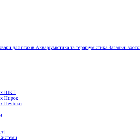
овари для птахів
Акваріумістика та тераріумістика
Загальні зоот
нях ШКТ
ях Нирок
ях Печінки
и
ті
 Системи