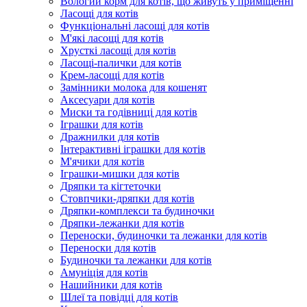
Вологий корм для котів, що живуть у приміщенні
Ласощі для котів
Функціональні ласощі для котів
М'які ласощі для котів
Хрусткі ласощі для котів
Ласощі-палички для котів
Крем-ласощі для котів
Замінники молока для кошенят
Аксесуари для котів
Миски та годівниці для котів
Іграшки для котів
Дражнилки для котів
Інтерактивні іграшки для котів
М'ячики для котів
Іграшки-мишки для котів
Дряпки та кігтеточки
Стовпчики-дряпки для котів
Дряпки-комплекси та будиночки
Дряпки-лежанки для котів
Переноски, будиночки та лежанки для котів
Переноски для котів
Будиночки та лежанки для котів
Амуніція для котів
Нашийники для котів
Шлеї та повідці для котів