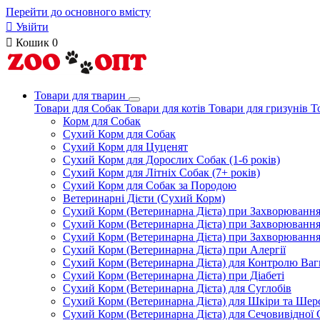
Перейти до основного вмісту

Увійти

Кошик
0
Товари для тварин
Товари для Собак
Товари для котів
Товари для гризунів
Т
Корм для Собак
Сухий Корм для Собак
Сухий Корм для Цуценят
Сухий Корм для Дорослих Собак (1-6 років)
Сухий Корм для Літніх Собак (7+ років)
Сухий Корм для Собак за Породою
Ветеринарні Дієти (Сухий Корм)
Сухий Корм (Ветеринарна Дієта) при Захворюван
Сухий Корм (Ветеринарна Дієта) при Захворюванн
Сухий Корм (Ветеринарна Дієта) при Захворюванн
Сухий Корм (Ветеринарна Дієта) при Алергії
Сухий Корм (Ветеринарна Дієта) для Контролю Ваг
Сухий Корм (Ветеринарна Дієта) при Діабеті
Сухий Корм (Ветеринарна Дієта) для Суглобів
Сухий Корм (Ветеринарна Дієта) для Шкіри та Шерс
Сухий Корм (Ветеринарна Дієта) для Сечовивідної