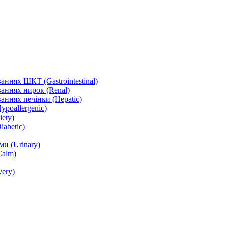
ннях ШКТ (Gastrointestinal)
аннях нирок (Renal)
аннях печінки (Hepatic)
ypoallergenic)
ety)
abetic)
и (Urinary)
Calm)
ery)