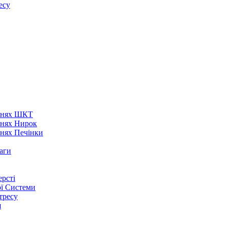
есу
аннях ШКТ
ннях Нирок
ннях Печінки
аги
рсті
ої Системи
тресу
я