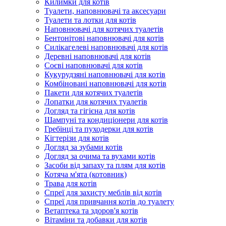
Килимки для котів
Туалети, наповнювачі та аксесуари
Туалети та лотки для котів
Наповнювачі для котячих туалетів
Бентонітові наповнювачі для котів
Силікагелеві наповнювачі для котів
Деревні наповнювачі для котів
Соєві наповнювачі для котів
Кукурудзяні наповнювачі для котів
Комбіновані наповнювачі для котів
Пакети для котячих туалетів
Лопатки для котячих туалетів
Догляд та гігієна для котів
Шампуні та кондиціонери для котів
Гребінці та пуходерки для котів
Кігтерізи для котів
Догляд за зубами котів
Догляд за очима та вухами котів
Засоби від запаху та плям для котів
Котяча м'ята (котовник)
Трава для котів
Спреї для захисту меблів від котів
Спреї для привчання котів до туалету
Ветаптека та здоров'я котів
Вітаміни та добавки для котів