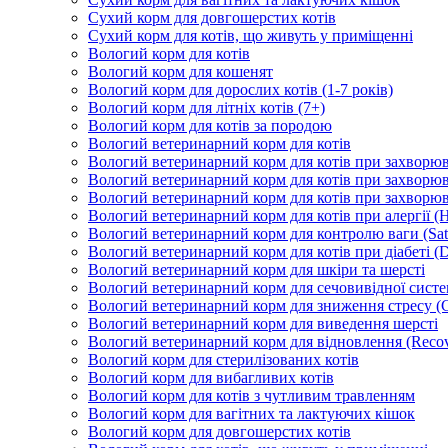
Сухий корм для довгошерстих котів
Сухий корм для котів, що живуть у приміщенні
Вологий корм для котів
Вологий корм для кошенят
Вологий корм для дорослих котів (1-7 років)
Вологий корм для літніх котів (7+)
Вологий корм для котів за породою
Вологий ветеринарний корм для котів
Вологий ветеринарний корм для котів при захворюва
Вологий ветеринарний корм для котів при захворюв
Вологий ветеринарний корм для котів при захворюв
Вологий ветеринарний корм для котів при алергії (H
Вологий ветеринарний корм для контролю ваги (Sati
Вологий ветеринарний корм для котів при діабеті (Di
Вологий ветеринарний корм для шкіри та шерсті
Вологий ветеринарний корм для сечовивідної систем
Вологий ветеринарний корм для зниження стресу (
Вологий ветеринарний корм для виведення шерсті
Вологий ветеринарний корм для відновлення (Recov
Вологий корм для стерилізованих котів
Вологий корм для вибагливих котів
Вологий корм для котів з чутливим травленням
Вологий корм для вагітних та лактуючих кішок
Вологий корм для довгошерстих котів