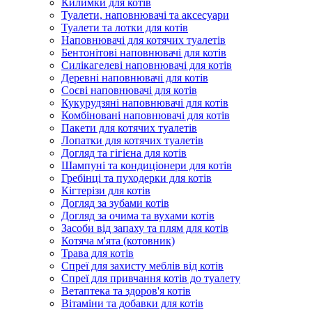
Килимки для котів
Туалети, наповнювачі та аксесуари
Туалети та лотки для котів
Наповнювачі для котячих туалетів
Бентонітові наповнювачі для котів
Силікагелеві наповнювачі для котів
Деревні наповнювачі для котів
Соєві наповнювачі для котів
Кукурудзяні наповнювачі для котів
Комбіновані наповнювачі для котів
Пакети для котячих туалетів
Лопатки для котячих туалетів
Догляд та гігієна для котів
Шампуні та кондиціонери для котів
Гребінці та пуходерки для котів
Кігтерізи для котів
Догляд за зубами котів
Догляд за очима та вухами котів
Засоби від запаху та плям для котів
Котяча м'ята (котовник)
Трава для котів
Спреї для захисту меблів від котів
Спреї для привчання котів до туалету
Ветаптека та здоров'я котів
Вітаміни та добавки для котів