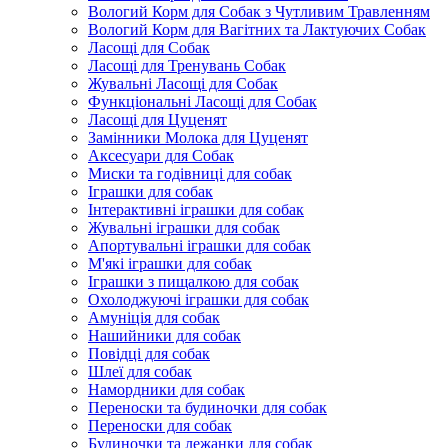
Вологий Корм для Собак з Чутливим Травленням
Вологий Корм для Вагітних та Лактуючих Собак
Ласощі для Собак
Ласощі для Тренувань Собак
Жувальні Ласощі для Собак
Функціональні Ласощі для Собак
Ласощі для Цуценят
Замінники Молока для Цуценят
Аксесуари для Собак
Миски та годівниці для собак
Іграшки для собак
Інтерактивні іграшки для собак
Жувальні іграшки для собак
Апортувальні іграшки для собак
М'які іграшки для собак
Іграшки з пищалкою для собак
Охолоджуючі іграшки для собак
Амуніція для собак
Нашийники для собак
Повідці для собак
Шлеї для собак
Намордники для собак
Переноски та будиночки для собак
Переноски для собак
Будиночки та лежанки для собак