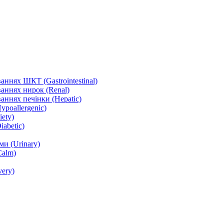
ннях ШКТ (Gastrointestinal)
аннях нирок (Renal)
аннях печінки (Hepatic)
ypoallergenic)
ety)
abetic)
и (Urinary)
Calm)
ery)