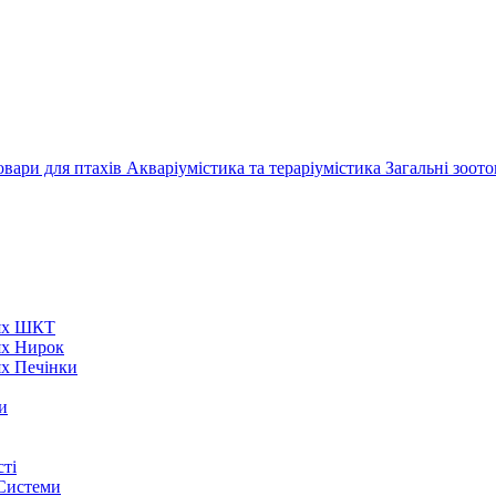
овари для птахів
Акваріумістика та тераріумістика
Загальні зоот
нях ШКТ
ях Нирок
ях Печінки
и
ті
 Системи