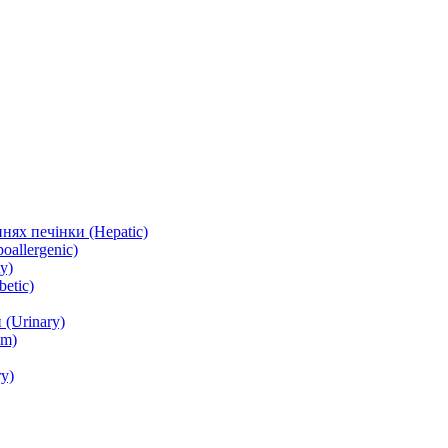
нях печінки (Hepatic)
oallergenic)
y)
etic)
(Urinary)
lm)
y)