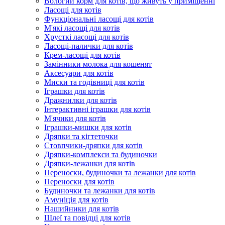
Вологий корм для котів, що живуть у приміщенні
Ласощі для котів
Функціональні ласощі для котів
М'які ласощі для котів
Хрусткі ласощі для котів
Ласощі-палички для котів
Крем-ласощі для котів
Замінники молока для кошенят
Аксесуари для котів
Миски та годівниці для котів
Іграшки для котів
Дражнилки для котів
Інтерактивні іграшки для котів
М'ячики для котів
Іграшки-мишки для котів
Дряпки та кігтеточки
Стовпчики-дряпки для котів
Дряпки-комплекси та будиночки
Дряпки-лежанки для котів
Переноски, будиночки та лежанки для котів
Переноски для котів
Будиночки та лежанки для котів
Амуніція для котів
Нашийники для котів
Шлеї та повідці для котів