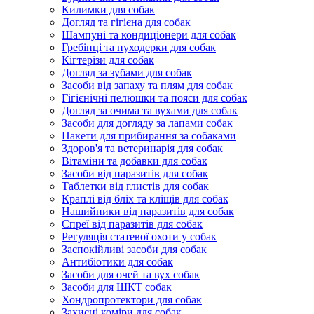
Килимки для собак
Догляд та гігієна для собак
Шампуні та кондиціонери для собак
Гребінці та пуходерки для собак
Кігтерізи для собак
Догляд за зубами для собак
Засоби від запаху та плям для собак
Гігієнічні пелюшки та пояси для собак
Догляд за очима та вухами для собак
Засоби для догляду за лапами собак
Пакети для прибирання за собаками
Здоров'я та ветеринарія для собак
Вітаміни та добавки для собак
Засоби від паразитів для собак
Таблетки від глистів для собак
Краплі від бліх та кліщів для собак
Нашийники від паразитів для собак
Спреї від паразитів для собак
Регуляція статевої охоти у собак
Заспокійливі засоби для собак
Антибіотики для собак
Засоби для очей та вух собак
Засоби для ШКТ собак
Хондропротектори для собак
Захисні коміри для собак