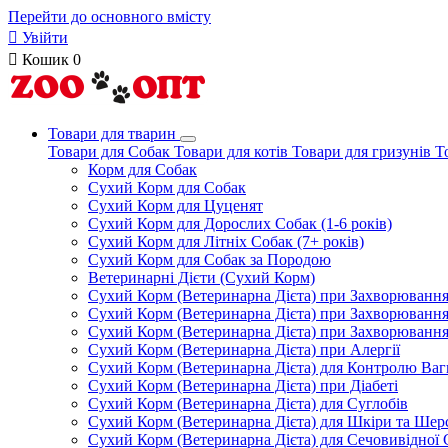
Перейти до основного вмісту

Увійти

Кошик
0
Товари для тварин
Товари для Собак
Товари для котів
Товари для гризунів
Т
Корм для Собак
Сухий Корм для Собак
Сухий Корм для Цуценят
Сухий Корм для Дорослих Собак (1-6 років)
Сухий Корм для Літніх Собак (7+ років)
Сухий Корм для Собак за Породою
Ветеринарні Дієти (Сухий Корм)
Сухий Корм (Ветеринарна Дієта) при Захворюван
Сухий Корм (Ветеринарна Дієта) при Захворюванн
Сухий Корм (Ветеринарна Дієта) при Захворюванн
Сухий Корм (Ветеринарна Дієта) при Алергії
Сухий Корм (Ветеринарна Дієта) для Контролю Ваг
Сухий Корм (Ветеринарна Дієта) при Діабеті
Сухий Корм (Ветеринарна Дієта) для Суглобів
Сухий Корм (Ветеринарна Дієта) для Шкіри та Шерс
Сухий Корм (Ветеринарна Дієта) для Сечовивідної