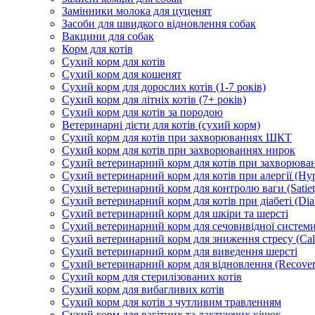
Замінники молока для цуценят
Засоби для швидкого відновлення собак
Вакцини для собак
Корм для котів
Сухий корм для котів
Сухий корм для кошенят
Сухий корм для дорослих котів (1-7 років)
Сухий корм для літніх котів (7+ років)
Сухий корм для котів за породою
Ветеринарні дієти для котів (сухий корм)
Сухий корм для котів при захворюваннях ШКТ
Сухий корм для котів при захворюваннях нирок
Сухий ветеринарний корм для котів при захворюван
Сухий ветеринарний корм для котів при алергії (Hyp
Сухий ветеринарний корм для контролю ваги (Satiet
Сухий ветеринарний корм для котів при діабеті (Diab
Сухий ветеринарний корм для шкіри та шерсті
Сухий ветеринарний корм для сечовивідної системи 
Сухий ветеринарний корм для зниження стресу (Ca
Сухий ветеринарний корм для виведення шерсті
Сухий ветеринарний корм для відновлення (Recover
Сухий корм для стерилізованих котів
Сухий корм для вибагливих котів
Сухий корм для котів з чутливим травленням
Сухий корм для вагітних та лактуючих кішок