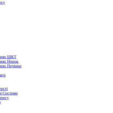
есу
аннях ШКТ
ннях Нирок
ннях Печінки
аги
рсті
ої Системи
тресу
я