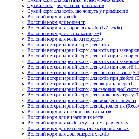
Сухий корм для довгошерстих котів
Сухий корм для котів, що живуть у приміщенні
Вологий корм для котів
Вологий корм для кошенят
Вологий корм для дорослих котів (1-7 років)
Вологий корм для літніх котів (7+)
Вологий корм для котів за породою
Вологий ветеринарний корм для котів
Вологий ветеринарний корм для котів при захворюва
Вологий ветеринарний корм для котів при захворюв
Вологий ветеринарний корм для котів при захворюв
Вологий ветеринарний корм для котів при алергії (H
Вологий ветеринарний корм для контролю ваги (Sati
Вологий ветеринарний корм для котів при діабеті (Di
Вологий ветеринарний корм для шкіри та шерсті
Вологий ветеринарний корм для сечовивідної систем
Вологий ветеринарний корм для зниження стресу (
Вологий ветеринарний корм для виведення шерсті
Вологий ветеринарний корм для відновлення (Recov
Вологий корм для стерилізованих котів
Вологий корм для вибагливих котів
Вологий корм для котів з чутливим травленням
Вологий корм для вагітних та лактуючих кішок
Вологий корм для довгошерстих котів