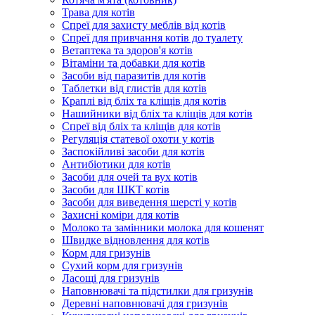
Трава для котів
Спреї для захисту меблів від котів
Спреї для привчання котів до туалету
Ветаптека та здоров'я котів
Вітаміни та добавки для котів
Засоби від паразитів для котів
Таблетки від глистів для котів
Краплі від бліх та кліщів для котів
Нашийники від бліх та кліщів для котів
Спреї від бліх та кліщів для котів
Регуляція статевої охоти у котів
Заспокійливі засоби для котів
Антибіотики для котів
Засоби для очей та вух котів
Засоби для ШКТ котів
Засоби для виведення шерсті у котів
Захисні коміри для котів
Молоко та замінники молока для кошенят
Швидке відновлення для котів
Корм для гризунів
Сухий корм для гризунів
Ласощі для гризунів
Наповнювачі та підстилки для гризунів
Деревні наповнювачі для гризунів