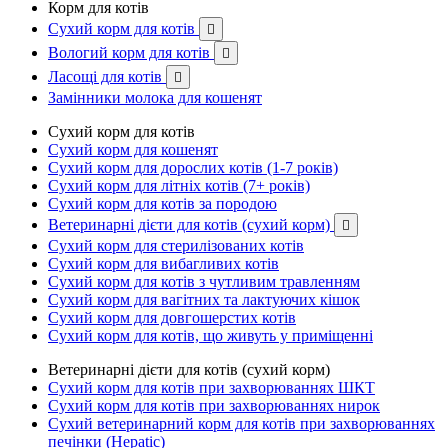
Корм для котів
Сухий корм для котів

Вологий корм для котів

Ласощі для котів

Замінники молока для кошенят
Сухий корм для котів
Сухий корм для кошенят
Сухий корм для дорослих котів (1-7 років)
Сухий корм для літніх котів (7+ років)
Сухий корм для котів за породою
Ветеринарні дієти для котів (сухий корм)

Сухий корм для стерилізованих котів
Сухий корм для вибагливих котів
Сухий корм для котів з чутливим травленням
Сухий корм для вагітних та лактуючих кішок
Сухий корм для довгошерстих котів
Сухий корм для котів, що живуть у приміщенні
Ветеринарні дієти для котів (сухий корм)
Сухий корм для котів при захворюваннях ШКТ
Сухий корм для котів при захворюваннях нирок
Сухий ветеринарний корм для котів при захворюваннях
печінки (Hepatic)