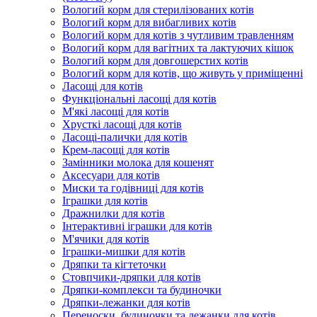
Вологий корм для стерилізованих котів
Вологий корм для вибагливих котів
Вологий корм для котів з чутливим травленням
Вологий корм для вагітних та лактуючих кішок
Вологий корм для довгошерстих котів
Вологий корм для котів, що живуть у приміщенні
Ласощі для котів
Функціональні ласощі для котів
М'які ласощі для котів
Хрусткі ласощі для котів
Ласощі-палички для котів
Крем-ласощі для котів
Замінники молока для кошенят
Аксесуари для котів
Миски та годівниці для котів
Іграшки для котів
Дражнилки для котів
Інтерактивні іграшки для котів
М'ячики для котів
Іграшки-мишки для котів
Дряпки та кігтеточки
Стовпчики-дряпки для котів
Дряпки-комплекси та будиночки
Дряпки-лежанки для котів
Переноски, будиночки та лежанки для котів