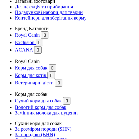
Загальні зоотовари
Дезінфекція та прибирання
Подарункові набори для тварин
Контейнери для зберігання корму
Бренд Каталоги
Royal Canin

Exclusion

ACANA

Royal Canin
Корм для собак

Корм для котів

Ветеринарні дієти

Корм для собак
Сухий корм для собак

Вологий корм для собак
Замінник молока для цуценят
Сухий корм для собак
За розміром породи (SHN)
За породою (BHN)