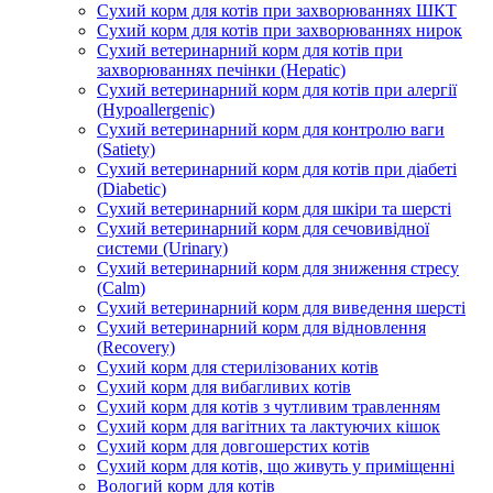
Сухий корм для котів при захворюваннях ШКТ
Сухий корм для котів при захворюваннях нирок
Сухий ветеринарний корм для котів при
захворюваннях печінки (Hepatic)
Сухий ветеринарний корм для котів при алергії
(Hypoallergenic)
Сухий ветеринарний корм для контролю ваги
(Satiety)
Сухий ветеринарний корм для котів при діабеті
(Diabetic)
Сухий ветеринарний корм для шкіри та шерсті
Сухий ветеринарний корм для сечовивідної
системи (Urinary)
Сухий ветеринарний корм для зниження стресу
(Calm)
Сухий ветеринарний корм для виведення шерсті
Сухий ветеринарний корм для відновлення
(Recovery)
Сухий корм для стерилізованих котів
Сухий корм для вибагливих котів
Сухий корм для котів з чутливим травленням
Сухий корм для вагітних та лактуючих кішок
Сухий корм для довгошерстих котів
Сухий корм для котів, що живуть у приміщенні
Вологий корм для котів