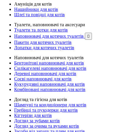
Амуніція для котів
Нашийники для котів
Шлеї та повідці для котів
Туалети, наповнювачі та аксесуари
Туалети та лотки для котів
Наповнювачі для котячих туалетів

Пакети для котячих туалетів
Лопатки для котячих туалетів
Наповнювачі для котячих туалетів
Бентонітові наповнювачі для котів
Силікагелеві наповнювачі для котів
Деревні наповнювачі для котів
Соєві наповнювачі для котів
Кукурудзяні наповнювачі для котів
Комбіновані наповнювачі для котів
Догляд та гігієна для котів
Шампуні та кондиціонери для котів
Гребінці та пуходерки для котів
Кігтерізи для котів
Догляд за зубами котів
Догляд за очима та вухами котів
Засоби від запаху та плям для котів