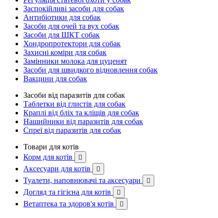
Заспокійливі засоби для собак
Антибіотики для собак
Засоби для очей та вух собак
Засоби для ШКТ собак
Хондропротектори для собак
Захисні коміри для собак
Замінники молока для цуценят
Засоби для швидкого відновлення собак
Вакцини для собак
Засоби від паразитів для собак
Таблетки від глистів для собак
Краплі від бліх та кліщів для собак
Нашийники від паразитів для собак
Спреї від паразитів для собак
Товари для котів
Корм для котів

Аксесуари для котів

Туалети, наповнювачі та аксесуари

Догляд та гігієна для котів

Ветаптека та здоров'я котів
