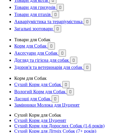
Товари для котів

Товари для гризунів

Товари для птахів

Акваріумістика та тераріумістика

Загальні зоотовари

Товари для Собак
Корм для Собак

Аксесуари для Собак

Догляд та гігієна для собак

Здоров'я та ветеринарія для собак

Корм для Собак
Сухий Корм для Собак

Вологий Корм для Собак

Ласощі для Собак

Замінники Молока для Цуценят
Сухий Корм для Собак
Сухий Корм для Цуценят
Сухий Корм для Дорослих Собак (1-6 років)
Сухий Корм для Літніх Собак (7+ років)