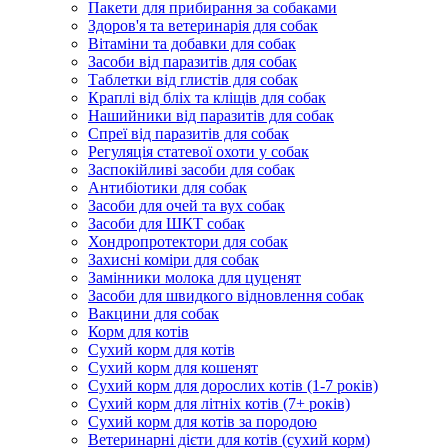
Пакети для прибирання за собаками
Здоров'я та ветеринарія для собак
Вітаміни та добавки для собак
Засоби від паразитів для собак
Таблетки від глистів для собак
Краплі від бліх та кліщів для собак
Нашийники від паразитів для собак
Спреї від паразитів для собак
Регуляція статевої охоти у собак
Заспокійливі засоби для собак
Антибіотики для собак
Засоби для очей та вух собак
Засоби для ШКТ собак
Хондропротектори для собак
Захисні коміри для собак
Замінники молока для цуценят
Засоби для швидкого відновлення собак
Вакцини для собак
Корм для котів
Сухий корм для котів
Сухий корм для кошенят
Сухий корм для дорослих котів (1-7 років)
Сухий корм для літніх котів (7+ років)
Сухий корм для котів за породою
Ветеринарні дієти для котів (сухий корм)