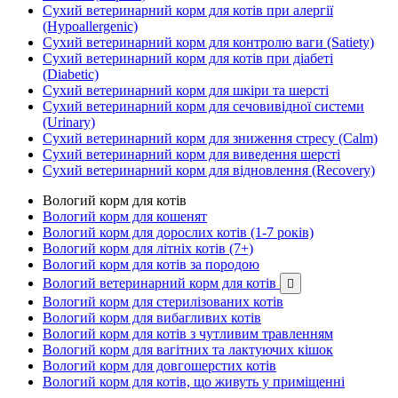
Сухий ветеринарний корм для котів при алергії
(Hypoallergenic)
Сухий ветеринарний корм для контролю ваги (Satiety)
Сухий ветеринарний корм для котів при діабеті
(Diabetic)
Сухий ветеринарний корм для шкіри та шерсті
Сухий ветеринарний корм для сечовивідної системи
(Urinary)
Сухий ветеринарний корм для зниження стресу (Calm)
Сухий ветеринарний корм для виведення шерсті
Сухий ветеринарний корм для відновлення (Recovery)
Вологий корм для котів
Вологий корм для кошенят
Вологий корм для дорослих котів (1-7 років)
Вологий корм для літніх котів (7+)
Вологий корм для котів за породою
Вологий ветеринарний корм для котів

Вологий корм для стерилізованих котів
Вологий корм для вибагливих котів
Вологий корм для котів з чутливим травленням
Вологий корм для вагітних та лактуючих кішок
Вологий корм для довгошерстих котів
Вологий корм для котів, що живуть у приміщенні