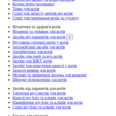
Котяча м'ята (котовник)
Трава для котів
Спреї для захисту меблів від котів
Спреї для привчання котів до туалету
Ветаптека та здоров'я котів
Вітаміни та добавки для котів
Засоби від паразитів для котів

Регуляція статевої охоти у котів
Заспокійливі засоби для котів
Антибіотики для котів
Засоби для очей та вух котів
Засоби для ШКТ котів
Засоби для виведення шерсті у котів
Захисні коміри для котів
Молоко та замінники молока для кошенят
Швидке відновлення для котів
Засоби від паразитів для котів
Таблетки від глистів для котів
Краплі від бліх та кліщів для котів
Нашийники від бліх та кліщів для котів
Спреї від бліх та кліщів для котів
Товари для гризунів