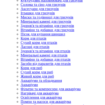
Кукурудзяні наповнювачі для гризунів
Солома та сіно для гризунів
Аксесуари для гризунів
Іграшки для гризунів
Миски та годівниці для гризунів
Мінеральні камені для гризунів
Здоров'я та вітаміни для гризунів
Вітаміни та добавки для гризунів
Пісок для купання шиншил
Корм для птахів
Сухий корм для птахів
Ласощі для птахів
Здоров'я та вітаміни для птахів
Мінеральні камені для птахів
Вітаміни та добавки для птахів
Засоби від паразитів для птахів
Корм для риб
Сухий корм для риб
Живий корм для риб
Акваріуми та обладнання
Акваріуми
Фільтри та компресори для акваріума
Нагрівачі для акваріума
Освітлення для акваріума
Помпи та насоси для акваріума