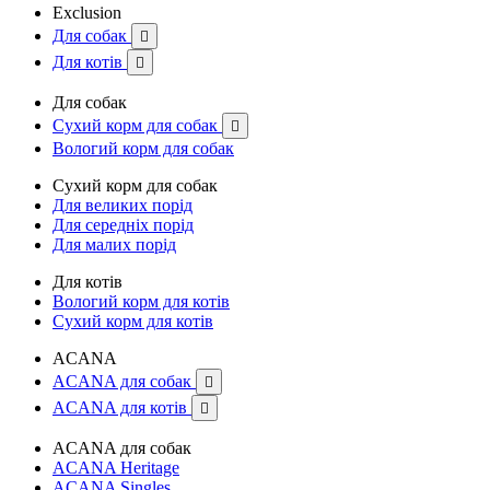
Exclusion
Для собак

Для котів

Для собак
Сухий корм для собак

Вологий корм для собак
Сухий корм для собак
Для великих порід
Для середніх порід
Для малих порід
Для котів
Вологий корм для котів
Сухий корм для котів
ACANA
ACANA для собак

ACANA для котів

ACANA для собак
ACANA Heritage
ACANA Singles