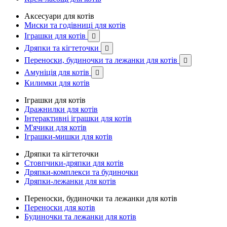
Аксесуари для котів
Миски та годівниці для котів
Іграшки для котів

Дряпки та кігтеточки

Переноски, будиночки та лежанки для котів

Амуніція для котів

Килимки для котів
Іграшки для котів
Дражнилки для котів
Інтерактивні іграшки для котів
М'ячики для котів
Іграшки-мишки для котів
Дряпки та кігтеточки
Стовпчики-дряпки для котів
Дряпки-комплекси та будиночки
Дряпки-лежанки для котів
Переноски, будиночки та лежанки для котів
Переноски для котів
Будиночки та лежанки для котів