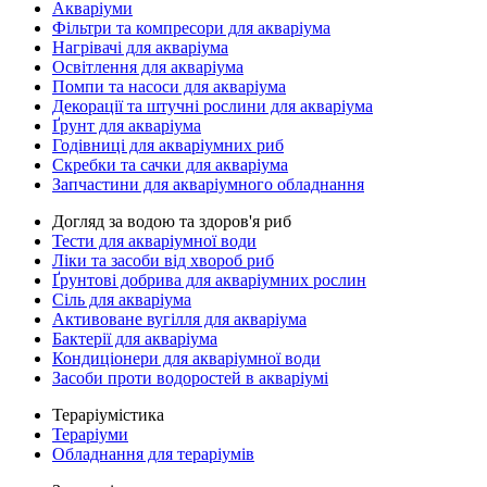
Акваріуми
Фільтри та компресори для акваріума
Нагрівачі для акваріума
Освітлення для акваріума
Помпи та насоси для акваріума
Декорації та штучні рослини для акваріума
Ґрунт для акваріума
Годівниці для акваріумних риб
Скребки та сачки для акваріума
Запчастини для акваріумного обладнання
Догляд за водою та здоров'я риб
Тести для акваріумної води
Ліки та засоби від хвороб риб
Ґрунтові добрива для акваріумних рослин
Сіль для акваріума
Активоване вугілля для акваріума
Бактерії для акваріума
Кондиціонери для акваріумної води
Засоби проти водоростей в акваріумі
Тераріумістика
Тераріуми
Обладнання для тераріумів