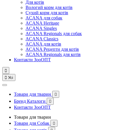
Для котів
Вологий корм для котів
Сухий корм для котів
ACANA для собак
ACANA Heritage
ACANA Singles
ACANA Regionals для собак
ACANA Classics
ACANA для котів
ACANA Рецепти для котів
ACANA Regionals для котів
Контакти ЗооОПТ


Усі
Товари для тварин

Бренд Каталоги

Контакти ЗооОПТ
Товари для тварин
Товари для Собак
