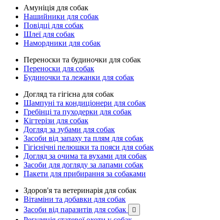
Амуніція для собак
Нашийники для собак
Повідці для собак
Шлеї для собак
Намордники для собак
Переноски та будиночки для собак
Переноски для собак
Будиночки та лежанки для собак
Догляд та гігієна для собак
Шампуні та кондиціонери для собак
Гребінці та пуходерки для собак
Кігтерізи для собак
Догляд за зубами для собак
Засоби від запаху та плям для собак
Гігієнічні пелюшки та пояси для собак
Догляд за очима та вухами для собак
Засоби для догляду за лапами собак
Пакети для прибирання за собаками
Здоров'я та ветеринарія для собак
Вітаміни та добавки для собак
Засоби від паразитів для собак

Регуляція статевої охоти у собак