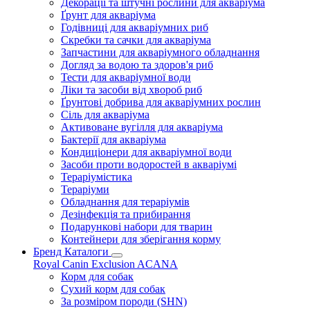
Декорації та штучні рослини для акваріума
Ґрунт для акваріума
Годівниці для акваріумних риб
Скребки та сачки для акваріума
Запчастини для акваріумного обладнання
Догляд за водою та здоров'я риб
Тести для акваріумної води
Ліки та засоби від хвороб риб
Ґрунтові добрива для акваріумних рослин
Сіль для акваріума
Активоване вугілля для акваріума
Бактерії для акваріума
Кондиціонери для акваріумної води
Засоби проти водоростей в акваріумі
Тераріумістика
Тераріуми
Обладнання для тераріумів
Дезінфекція та прибирання
Подарункові набори для тварин
Контейнери для зберігання корму
Бренд Каталоги
Royal Canin
Exclusion
ACANA
Корм для собак
Сухий корм для собак
За розміром породи (SHN)