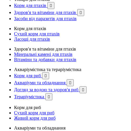
Корм для птахів

Здоров'я та вітаміни для птахів

Засоби від паразитів для птахів
Корм для птахів
Сухий корм для птахів
Ласощі для птахів
Здоров'я та вітаміни для птахів
Мінеральні камені для птахів
Вітаміни та добавки для птахів
Акваріумістика та тераріумістика
Корм для риб

Акваріуми та обладнання

Догляд за водою та здоров'я риб

Тераріумістика

Корм для риб
Сухий корм для риб
Живий корм для риб
Акваріуми та обладнання