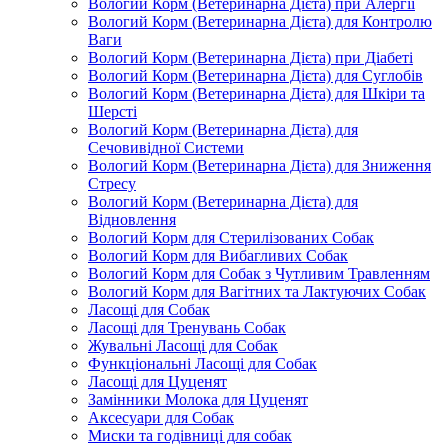
Вологий Корм (Ветеринарна Дієта) при Алергії
Вологий Корм (Ветеринарна Дієта) для Контролю
Ваги
Вологий Корм (Ветеринарна Дієта) при Діабеті
Вологий Корм (Ветеринарна Дієта) для Суглобів
Вологий Корм (Ветеринарна Дієта) для Шкіри та
Шерсті
Вологий Корм (Ветеринарна Дієта) для
Сечовивідної Системи
Вологий Корм (Ветеринарна Дієта) для Зниження
Стресу
Вологий Корм (Ветеринарна Дієта) для
Відновлення
Вологий Корм для Стерилізованих Собак
Вологий Корм для Вибагливих Собак
Вологий Корм для Собак з Чутливим Травленням
Вологий Корм для Вагітних та Лактуючих Собак
Ласощі для Собак
Ласощі для Тренувань Собак
Жувальні Ласощі для Собак
Функціональні Ласощі для Собак
Ласощі для Цуценят
Замінники Молока для Цуценят
Аксесуари для Собак
Миски та годівниці для собак