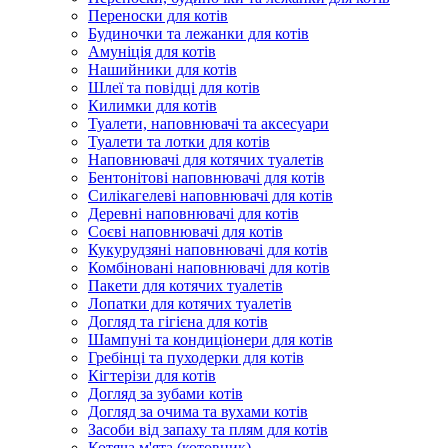
Переноски для котів
Будиночки та лежанки для котів
Амуніція для котів
Нашийники для котів
Шлеї та повідці для котів
Килимки для котів
Туалети, наповнювачі та аксесуари
Туалети та лотки для котів
Наповнювачі для котячих туалетів
Бентонітові наповнювачі для котів
Силікагелеві наповнювачі для котів
Деревні наповнювачі для котів
Соєві наповнювачі для котів
Кукурудзяні наповнювачі для котів
Комбіновані наповнювачі для котів
Пакети для котячих туалетів
Лопатки для котячих туалетів
Догляд та гігієна для котів
Шампуні та кондиціонери для котів
Гребінці та пуходерки для котів
Кігтерізи для котів
Догляд за зубами котів
Догляд за очима та вухами котів
Засоби від запаху та плям для котів
Котяча м'ята (котовник)