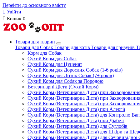
Перейти до основного вмісту

Увійти

Кошик
0
Товари для тварин
Товари для Собак
Товари для котів
Товари для гризунів
Т
Корм для Собак
Сухий Корм для Собак
Сухий Корм для Цуценят
Сухий Корм для Дорослих Собак (1-6 років)
Сухий Корм для Літніх Собак (7+ років)
Сухий Корм для Собак за Породою
Ветеринарні Дієти (Сухий Корм)
Сухий Корм (Ветеринарна Дієта) при Захворюван
Сухий Корм (Ветеринарна Дієта) при Захворюванн
Сухий Корм (Ветеринарна Дієта) при Захворюванн
Сухий Корм (Ветеринарна Дієта) при Алергії
Сухий Корм (Ветеринарна Дієта) для Контролю Ваг
Сухий Корм (Ветеринарна Дієта) при Діабеті
Сухий Корм (Ветеринарна Дієта) для Суглобів
Сухий Корм (Ветеринарна Дієта) для Шкіри та Шерс
Сухий Корм (Ветеринарна Дієта) для Сечовивідної