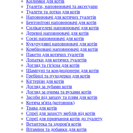
Килимки для котів
Туалети, наповнювачі та аксесуари
Туалети та лотки для котів
Наповнювачі для котячих туалетів
Бентонітові наповнювачі для котів
Силікагелеві наповнювачі для котів
Деревні наповнювачі для котів
Соєві наповнювачі для котів
Кукурудзяні наповнювачі для котів
Комбіновані наповнювачі для котів
Пакети для котячих туалетів
Лопатки для котячих туалетів
Догляд та гігієна для котів
Шампуні та кондиціонери для котів
Гребінці та пуходерки для котів
Кігтерізи для котів
Догляд за зубами котів
Догляд за очима та вухами котів
Засоби від запаху та плям для котів
Котяча м'ята (котовник)
Трава для котів
Спреї для захисту меблів від котів
Спреї для привчання котів до туалету
Ветаптека та здоров'я котів
Вітаміни та добавки для котів