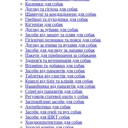
Килимки для собак
Догляд та гігієна для собак
Шампуні та кондиціонери для собак
Гребінці та пуходерки для собак
Кігтерізи для собак
Догляд за зубами для собак
Засоби від запаху та плям для собак
Гігієнічні пелюшки та пояси для собак
Догляд за очима та вухами для собак
Засоби для догляду за лапами собак
Пакети для прибирання за собаками
Здоров'я та ветеринарія для собак
Вітаміни та добавки для собак
Засоби від паразитів для собак
Таблетки від глистів для собак
Краплі від бліх та кліщів для собак
Нашийники від паразитів для собак
Спреї від паразитів для собак
Регуляція статевої охоти у собак
Заспокійливі засоби для собак
Антибіотики для собак
Засоби для очей та вух собак
Засоби для ШКТ собак
Хондропротектори для собак
Захисні коміри для собак