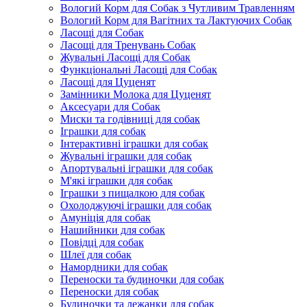
Вологий Корм для Собак з Чутливим Травленням
Вологий Корм для Вагітних та Лактуючих Собак
Ласощі для Собак
Ласощі для Тренувань Собак
Жувальні Ласощі для Собак
Функціональні Ласощі для Собак
Ласощі для Цуценят
Замінники Молока для Цуценят
Аксесуари для Собак
Миски та годівниці для собак
Іграшки для собак
Інтерактивні іграшки для собак
Жувальні іграшки для собак
Апортувальні іграшки для собак
М'які іграшки для собак
Іграшки з пищалкою для собак
Охолоджуючі іграшки для собак
Амуніція для собак
Нашийники для собак
Повідці для собак
Шлеї для собак
Намордники для собак
Переноски та будиночки для собак
Переноски для собак
Будиночки та лежанки для собак