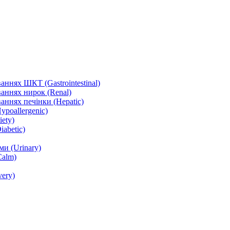
ннях ШКТ (Gastrointestinal)
аннях нирок (Renal)
аннях печінки (Hepatic)
ypoallergenic)
ety)
abetic)
и (Urinary)
Calm)
ery)