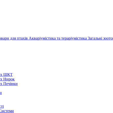
овари для птахів
Акваріумістика та тераріумістика
Загальні зоот
нях ШКТ
ях Нирок
ях Печінки
и
ті
 Системи