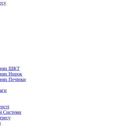
есу
аннях ШКТ
ннях Нирок
ннях Печінки
аги
рсті
ої Системи
тресу
я