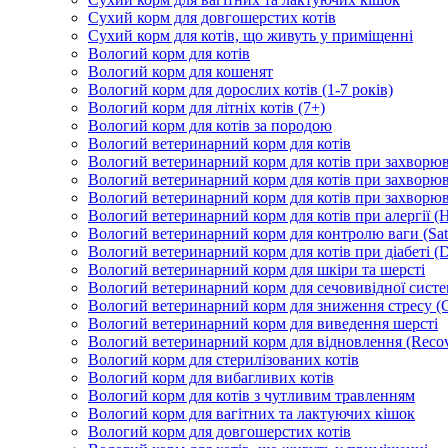
Сухий корм для довгошерстих котів
Сухий корм для котів, що живуть у приміщенні
Вологий корм для котів
Вологий корм для кошенят
Вологий корм для дорослих котів (1-7 років)
Вологий корм для літніх котів (7+)
Вологий корм для котів за породою
Вологий ветеринарний корм для котів
Вологий ветеринарний корм для котів при захворюва
Вологий ветеринарний корм для котів при захворюв
Вологий ветеринарний корм для котів при захворюв
Вологий ветеринарний корм для котів при алергії (H
Вологий ветеринарний корм для контролю ваги (Sati
Вологий ветеринарний корм для котів при діабеті (Di
Вологий ветеринарний корм для шкіри та шерсті
Вологий ветеринарний корм для сечовивідної систем
Вологий ветеринарний корм для зниження стресу (
Вологий ветеринарний корм для виведення шерсті
Вологий ветеринарний корм для відновлення (Recov
Вологий корм для стерилізованих котів
Вологий корм для вибагливих котів
Вологий корм для котів з чутливим травленням
Вологий корм для вагітних та лактуючих кішок
Вологий корм для довгошерстих котів