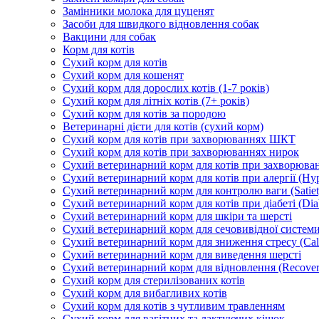
Замінники молока для цуценят
Засоби для швидкого відновлення собак
Вакцини для собак
Корм для котів
Сухий корм для котів
Сухий корм для кошенят
Сухий корм для дорослих котів (1-7 років)
Сухий корм для літніх котів (7+ років)
Сухий корм для котів за породою
Ветеринарні дієти для котів (сухий корм)
Сухий корм для котів при захворюваннях ШКТ
Сухий корм для котів при захворюваннях нирок
Сухий ветеринарний корм для котів при захворюван
Сухий ветеринарний корм для котів при алергії (Hyp
Сухий ветеринарний корм для контролю ваги (Satiet
Сухий ветеринарний корм для котів при діабеті (Diab
Сухий ветеринарний корм для шкіри та шерсті
Сухий ветеринарний корм для сечовивідної системи 
Сухий ветеринарний корм для зниження стресу (Ca
Сухий ветеринарний корм для виведення шерсті
Сухий ветеринарний корм для відновлення (Recover
Сухий корм для стерилізованих котів
Сухий корм для вибагливих котів
Сухий корм для котів з чутливим травленням
Сухий корм для вагітних та лактуючих кішок