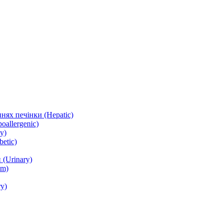
нях печінки (Hepatic)
oallergenic)
y)
etic)
(Urinary)
lm)
y)