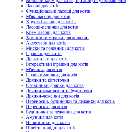
Вологий корм для котів, що живуть у приміщенні
Ласощі для котів
Функціональні ласощі для котів
М'які ласощі для котів
Хрусткі ласощі для котів
Ласощі-палички для котів
Крем-ласощі для котів
Замінники молока для кошенят
Аксесуари для котів
Миски та годівниці для котів
Іграшки для котів
Дражнилки для котів
Інтерактивні іграшки для котів
М'ячики для котів
Іграшки-мишки для котів
Дряпки та кігтеточки
Стовпчики-дряпки для котів
Дряпки-комплекси та будиночки
Дряпки-лежанки для котів
Переноски, будиночки та лежанки для котів
Переноски для котів
Будиночки та лежанки для котів
Амуніція для котів
Нашийники для котів
Шлеї та повідці для котів