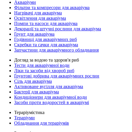
Акваріуми
Фільтри та компресори для акваріума
Нагрівачі для акваріума
Освітлення для акваріума
Помпи та насоси для акваріума
Декорації та штучні рослини для акваріума
Ґрунт для акваріума
Годівниці для акваріумних риб
Скребки та сачки для акваріума
Запчастини для акваріумного обладнання
Догляд за водою та здоров'я риб
Тести для акваріумної води
Ліки та засоби від хвороб риб
Ґрунтові добрива для акваріумних рослин
Сіль для акваріума
Активоване вугілля для акваріума
Бактерії для акваріума
Кондиціонери для акваріумної води
Засоби проти водоростей в акваріумі
Тераріумістика
Тераріуми
Обладнання для тераріумів