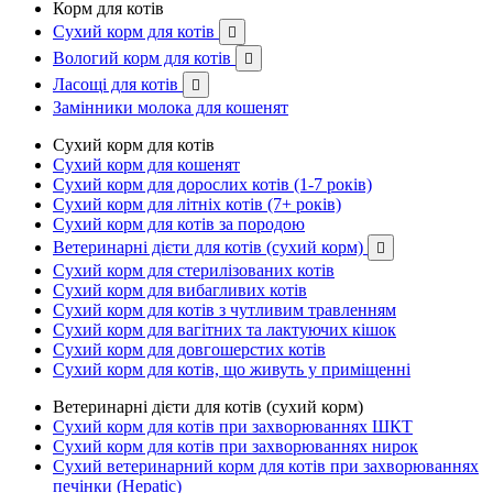
Корм для котів
Сухий корм для котів

Вологий корм для котів

Ласощі для котів

Замінники молока для кошенят
Сухий корм для котів
Сухий корм для кошенят
Сухий корм для дорослих котів (1-7 років)
Сухий корм для літніх котів (7+ років)
Сухий корм для котів за породою
Ветеринарні дієти для котів (сухий корм)

Сухий корм для стерилізованих котів
Сухий корм для вибагливих котів
Сухий корм для котів з чутливим травленням
Сухий корм для вагітних та лактуючих кішок
Сухий корм для довгошерстих котів
Сухий корм для котів, що живуть у приміщенні
Ветеринарні дієти для котів (сухий корм)
Сухий корм для котів при захворюваннях ШКТ
Сухий корм для котів при захворюваннях нирок
Сухий ветеринарний корм для котів при захворюваннях
печінки (Hepatic)