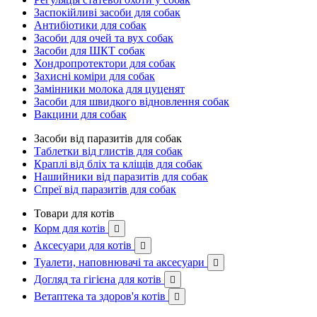
Заспокійливі засоби для собак
Антибіотики для собак
Засоби для очей та вух собак
Засоби для ШКТ собак
Хондропротектори для собак
Захисні коміри для собак
Замінники молока для цуценят
Засоби для швидкого відновлення собак
Вакцини для собак
Засоби від паразитів для собак
Таблетки від глистів для собак
Краплі від бліх та кліщів для собак
Нашийники від паразитів для собак
Спреї від паразитів для собак
Товари для котів
Корм для котів

Аксесуари для котів

Туалети, наповнювачі та аксесуари

Догляд та гігієна для котів

Ветаптека та здоров'я котів
