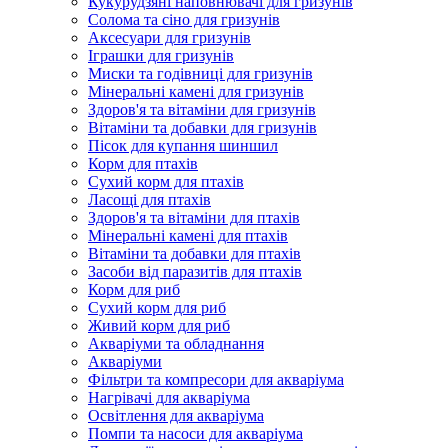
Кукурудзяні наповнювачі для гризунів
Солома та сіно для гризунів
Аксесуари для гризунів
Іграшки для гризунів
Миски та годівниці для гризунів
Мінеральні камені для гризунів
Здоров'я та вітаміни для гризунів
Вітаміни та добавки для гризунів
Пісок для купання шиншил
Корм для птахів
Сухий корм для птахів
Ласощі для птахів
Здоров'я та вітаміни для птахів
Мінеральні камені для птахів
Вітаміни та добавки для птахів
Засоби від паразитів для птахів
Корм для риб
Сухий корм для риб
Живий корм для риб
Акваріуми та обладнання
Акваріуми
Фільтри та компресори для акваріума
Нагрівачі для акваріума
Освітлення для акваріума
Помпи та насоси для акваріума