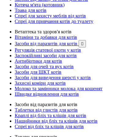
Котяча м'ята (котовник)
Трава для котів
Спреї для захисту меблів від котів
Спреї для привчання котів до туалету
Ветаптека та здоров'я котів
Вітаміни та добавки для котів
Засоби від паразитів для котів

Регуляція статевої охоти у котів
Заспокійливі засоби для котів
Антибіотики для котів
Засоби для очей та вух котів
Засоби для ШКТ котів
Засоби для виведення шерсті у котів
Захисні коміри для котів
Молоко та замінники молока для кошенят
Швидке відновлення для котів
Засоби від паразитів для котів
Таблетки від глистів для котів
Краплі від бліх та кліщів для котів
Нашийники від бліх та кліщів для котів
Спреї від бліх та кліщів для котів
Товари для гризунів