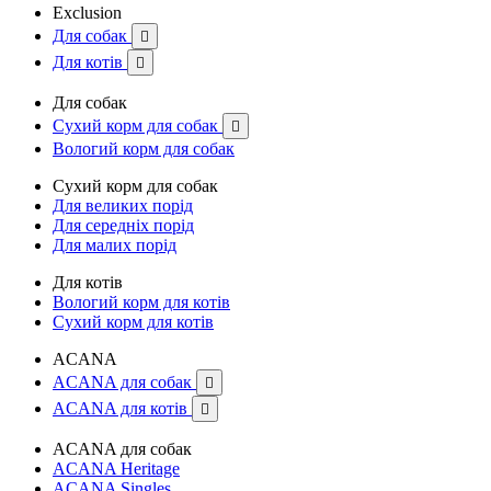
Exclusion
Для собак

Для котів

Для собак
Сухий корм для собак

Вологий корм для собак
Сухий корм для собак
Для великих порід
Для середніх порід
Для малих порід
Для котів
Вологий корм для котів
Сухий корм для котів
ACANA
ACANA для собак

ACANA для котів

ACANA для собак
ACANA Heritage
ACANA Singles