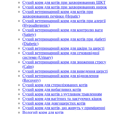
Сухий корм для котів при захворюваннях ШКТ
Сухий корм для котів при захворюваннях нирок
Сухий ветеринарний корм для котів при
захворюваннях печінки (Hepatic)
Сухий ветеринарний корм для котів при алергії
(Hypoallergenic)
Сухий ветеринарний корм для контролю ваги
(Satiety)
Сухий ветеринарний корм для котів при діабеті
(Diabetic)
Сухий ветеринарний корм для шкіри та шерсті
Сухий ветеринарний корм для сечовивідної
системи (Urinary)
Сухий ветеринарний корм для зниження стресу
(Calm)
Сухий ветеринарний корм для виведення шерсті
Сухий ветеринарний корм для відновлення
(Recovery)
Сухий корм для стерилізованих котів
Сухий корм для вибагливих котів
Сухий корм для котів з чутливим травленням
Сухий корм для вагітних та лактуючих кішок
Сухий корм для довгошерстих котів
Сухий корм для котів, що живуть у приміщенні
Вологий корм для котів