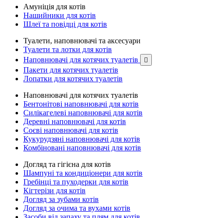
Амуніція для котів
Нашийники для котів
Шлеї та повідці для котів
Туалети, наповнювачі та аксесуари
Туалети та лотки для котів
Наповнювачі для котячих туалетів

Пакети для котячих туалетів
Лопатки для котячих туалетів
Наповнювачі для котячих туалетів
Бентонітові наповнювачі для котів
Силікагелеві наповнювачі для котів
Деревні наповнювачі для котів
Соєві наповнювачі для котів
Кукурудзяні наповнювачі для котів
Комбіновані наповнювачі для котів
Догляд та гігієна для котів
Шампуні та кондиціонери для котів
Гребінці та пуходерки для котів
Кігтерізи для котів
Догляд за зубами котів
Догляд за очима та вухами котів
Засоби від запаху та плям для котів