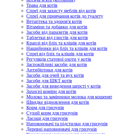
Трава для котів
Спреї для захисту меблів від котів
Спреї для привчання котів до туалету
Ветаптека та здоров'я котів
Вітаміни та добавки для котів
Засоби від паразитів для котів
Таблетки від глистів для котів
Краплі від бліх та кліщів для котів
Нашийники від бліх та кліщів для котів
Спреї від бліх та кліщів для котів
Регуляція статевої охоти у котів
Заспокійливі засоби для котів
Антибіотики для котів
Засоби для очей та вух котів
Засоби для ШКТ котів
Засоби для виведення шерсті у котів
Захисні коміри для котів
Молоко та замінники молока для кошенят
Швидке відновлення для котів
Корм для гризунів
Сухий корм для гризунів
Ласощі для гризунів
Наповнювачі та підстилки для гризунів
Деревні наповнювачі для гризунів