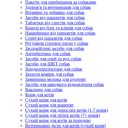
Пакети для прибирання за собаками
Здоров'я та ветеринарія для собак
Вітаміни та добавки для собак
Засоби від паразитів для собак
Таблетки від глистів для собак
Краплі від бліх та кліщів для собак
Нашийники від паразитів для собак
Спреї від паразитів для собак
Регуляція статевої охоти у собак
Заспокійливі засоби для собак
Антибіотики для собак
Засоби для очей та вух собак
Засоби для ШКТ собак
Хондропротектори для собак
Захисні коміри для собак
Замінники молока для цуценят
Засоби для швидкого відновлення собак
Вакцини для собак
Корм для котів
Сухий корм для котів
Сухий корм для кошенят
Сухий корм для дорослих котів (1-7 років)
Сухий корм для літніх котів (7+ років)
Сухий корм для котів за породою
Ветеринарні дієти для котів (сухий корм)