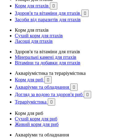
Корм для птахів

Здоров'я та вітаміни для птахів

Засоби від паразитів для птахів
Корм для птахів
Сухий корм для птахів
Ласощі для птахів
Здоров'я та вітаміни для птахів
Мінеральні камені для птахів
Вітаміни та добавки для птахів
Акваріумістика та тераріумістика
Корм для риб

Акваріуми та обладнання

Догляд за водою та здоров'я риб

Тераріумістика

Корм для риб
Сухий корм для риб
Живий корм для риб
Акваріуми та обладнання