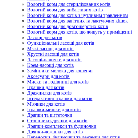
Вологий корм для стерилізованих котів
Вологий корм для вибагливих котів
Вологий корм для котів з чутливим травленням
Вологий корм для вагітних та лактуючих кішок
Вологий корм для довгошерстих котів
Вологий корм для котів, що живуть у приміщенні
Ласощі для котів
Функціональні ласощі для котів
М'які ласощі для котів
Хрусткі ласощі для котів
Ласощі-палички для котів
Крем-ласощі для котів
Замінники молока для кошенят
Аксесуари для котів
Миски та годівниці для котів
Іграшки для котів
Дражнилки для котів
Інтерактивні іграшки для котів
М'ячики для котів
Іграшки-мишки для котів
Дряпки та кігтеточки
Стовпчики-дряпки для котів
Дряпки-комплекси та будиночки
Дряпки-лежанки для котів
Переноски, будиночки та лежанки для котів