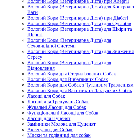
Вологий Корм (Ветеринарна Дієта) при Алергії
Вологий Корм (Ветеринарна Дієта) для Контролю
Ваги
Вологий Корм (Ветеринарна Дієта) при Діабеті
Вологий Корм (Ветеринарна Дієта) для Суглобів
Вологий Корм (Ветеринарна Дієта) для Шкіри та
Шерсті
Вологий Корм (Ветеринарна Дієта) для
Сечовивідної Системи
Вологий Корм (Ветеринарна Дієта) для Зниження
Стресу
Вологий Корм (Ветеринарна Дієта) для
Відновлення
Вологий Корм для Стерилізованих Собак
Вологий Корм для Вибагливих Собак
Вологий Корм для Собак з Чутливим Травленням
Вологий Корм для Вагітних та Лактуючих Собак
Ласощі для Собак
Ласощі для Тренувань Собак
Жувальні Ласощі для Собак
Функціональні Ласощі для Собак
Ласощі для Цуценят
Замінники Молока для Цуценят
Аксесуари для Собак
Миски та годівниці для собак