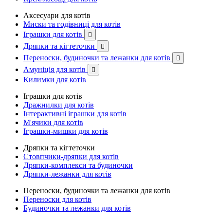
Аксесуари для котів
Миски та годівниці для котів
Іграшки для котів

Дряпки та кігтеточки

Переноски, будиночки та лежанки для котів

Амуніція для котів

Килимки для котів
Іграшки для котів
Дражнилки для котів
Інтерактивні іграшки для котів
М'ячики для котів
Іграшки-мишки для котів
Дряпки та кігтеточки
Стовпчики-дряпки для котів
Дряпки-комплекси та будиночки
Дряпки-лежанки для котів
Переноски, будиночки та лежанки для котів
Переноски для котів
Будиночки та лежанки для котів