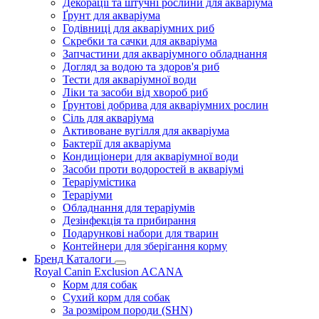
Декорації та штучні рослини для акваріума
Ґрунт для акваріума
Годівниці для акваріумних риб
Скребки та сачки для акваріума
Запчастини для акваріумного обладнання
Догляд за водою та здоров'я риб
Тести для акваріумної води
Ліки та засоби від хвороб риб
Ґрунтові добрива для акваріумних рослин
Сіль для акваріума
Активоване вугілля для акваріума
Бактерії для акваріума
Кондиціонери для акваріумної води
Засоби проти водоростей в акваріумі
Тераріумістика
Тераріуми
Обладнання для тераріумів
Дезінфекція та прибирання
Подарункові набори для тварин
Контейнери для зберігання корму
Бренд Каталоги
Royal Canin
Exclusion
ACANA
Корм для собак
Сухий корм для собак
За розміром породи (SHN)