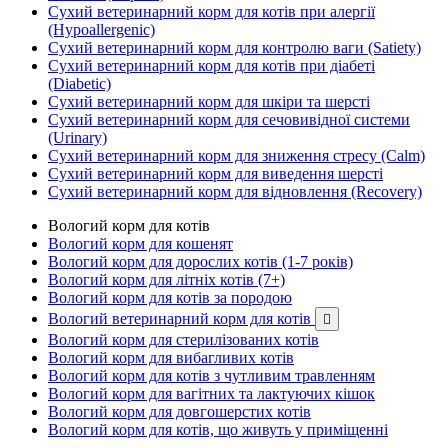
Сухий ветеринарний корм для котів при алергії
(Hypoallergenic)
Сухий ветеринарний корм для контролю ваги (Satiety)
Сухий ветеринарний корм для котів при діабеті
(Diabetic)
Сухий ветеринарний корм для шкіри та шерсті
Сухий ветеринарний корм для сечовивідної системи
(Urinary)
Сухий ветеринарний корм для зниження стресу (Calm)
Сухий ветеринарний корм для виведення шерсті
Сухий ветеринарний корм для відновлення (Recovery)
Вологий корм для котів
Вологий корм для кошенят
Вологий корм для дорослих котів (1-7 років)
Вологий корм для літніх котів (7+)
Вологий корм для котів за породою
Вологий ветеринарний корм для котів

Вологий корм для стерилізованих котів
Вологий корм для вибагливих котів
Вологий корм для котів з чутливим травленням
Вологий корм для вагітних та лактуючих кішок
Вологий корм для довгошерстих котів
Вологий корм для котів, що живуть у приміщенні