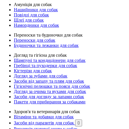
Амуніція для собак
Нашийники для собак
Повідці для собак
Шлеї для собак
Намордники для собак
Переноски та будиночки для собак
Переноски для собак
Будиночки та лежанки для собак
Догляд та гігієна для собак
Шампуні та кондиціонери для собак
Гребінці та пуходерки для собак
Кігтерізи для собак
Догляд за зубами для собак
Засоби від запаху та плям для собак
Гігієнічні пелюшки та пояси для собак
Догляд за очима та вухами для собак
Засоби для догляду за лапами собак
Пакети для прибирання за собаками
Здоров'я та ветеринарія для собак
Вітаміни та добавки для собак
Засоби від паразитів для собак

Регуляція статевої охоти у собак