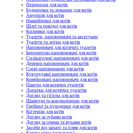
Переноски для котів
Будиночки та лежанки для котів
Амуніція для котів
Нашийники для котів
Шлеї та повідці для котів
Килимки для котів
Туалети, наповнювачі та аксесуари
Туалети та лотки для котів
Наповнювачі для котячих туалетів
Бентонітові наповнювачі для котів
Силікагелеві наповнювачі для котів
Деревні наповнювачі для котів
Соєві наповнювачі для котів
Кукурудзяні наповнювачі для котів
Комбіновані наповнювачі для котів
Пакети для котячих туалетів
Лопатки для котячих туалетів
Догляд та гігієна для котів
Шампуні та кондиціонери для котів
Гребінці та пуходерки для котів
Кігтерізи для котів
Догляд за зубами котів
Догляд за очима та вухами котів
Засоби від запаху та плям для котів
Котяча м'ята (котовник)