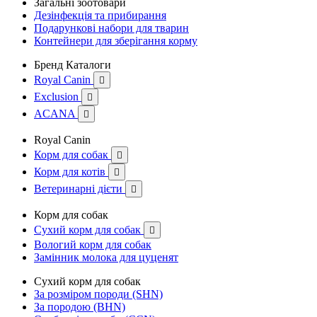
Загальні зоотовари
Дезінфекція та прибирання
Подарункові набори для тварин
Контейнери для зберігання корму
Бренд Каталоги
Royal Canin

Exclusion

ACANA

Royal Canin
Корм для собак

Корм для котів

Ветеринарні дієти

Корм для собак
Сухий корм для собак

Вологий корм для собак
Замінник молока для цуценят
Сухий корм для собак
За розміром породи (SHN)
За породою (BHN)