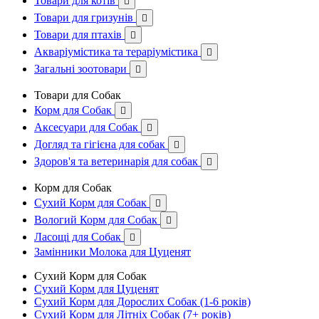
Товари для котів

Товари для гризунів

Товари для птахів

Акваріумістика та тераріумістика

Загальні зоотовари

Товари для Собак
Корм для Собак

Аксесуари для Собак

Догляд та гігієна для собак

Здоров'я та ветеринарія для собак

Корм для Собак
Сухий Корм для Собак

Вологий Корм для Собак

Ласощі для Собак

Замінники Молока для Цуценят
Сухий Корм для Собак
Сухий Корм для Цуценят
Сухий Корм для Дорослих Собак (1-6 років)
Сухий Корм для Літніх Собак (7+ років)