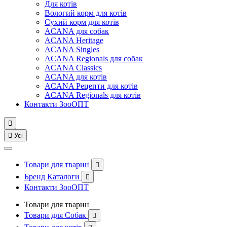
Для котів
Вологий корм для котів
Сухий корм для котів
ACANA для собак
ACANA Heritage
ACANA Singles
ACANA Regionals для собак
ACANA Classics
ACANA для котів
ACANA Рецепти для котів
ACANA Regionals для котів
Контакти ЗооОПТ


Усі
Товари для тварин

Бренд Каталоги

Контакти ЗооОПТ
Товари для тварин
Товари для Собак
