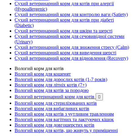
Сухий ветеринарний корм для котів при алергії
(Hypoallergenic)
Сухий ветеринарний корм для контролю ваги (Satiety)
Сухий ветеринарний корм для котів при діабеті
(Diabetic)
Сухий ветеринарний корм для шкіри та шерсті
Сухий ветеринарний корм для сечовивідної системи
(Urinary)
Сухий ветеринарний корм для зниження стресу (Calm)
Сухий ветеринарний корм для виведення шерсті
Сухий ветеринарний корм для відновлення (Recovery)
Вологий корм для котів
Вологий корм для кошенят
Вологий корм для дорослих котів (1-7 років)
Вологий корм для літніх котів (7+)
Вологий корм для котів за породою
Вологий ветеринарний корм для котів

Вологий корм для стерилізованих котів
Вологий корм для вибагливих котів
Вологий корм для котів з чутливим травленням
Вологий корм для вагітних та лактуючих кішок
Вологий корм для довгошерстих котів
Вологий корм для котів, що живуть у приміщенні