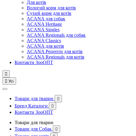
Для котів
Вологий корм для котів
Сухий корм для котів
ACANA для собак
ACANA Heritage
ACANA Singles
ACANA Regionals для собак
ACANA Classics
ACANA для котів
ACANA Рецепти для котів
ACANA Regionals для котів
Контакти ЗооОПТ


Усі
Товари для тварин

Бренд Каталоги

Контакти ЗооОПТ
Товари для тварин
Товари для Собак
