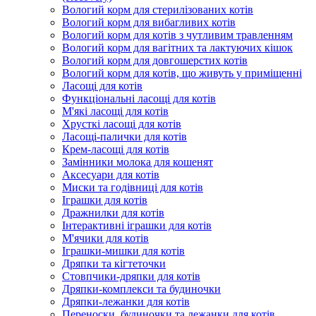
Вологий корм для стерилізованих котів
Вологий корм для вибагливих котів
Вологий корм для котів з чутливим травленням
Вологий корм для вагітних та лактуючих кішок
Вологий корм для довгошерстих котів
Вологий корм для котів, що живуть у приміщенні
Ласощі для котів
Функціональні ласощі для котів
М'які ласощі для котів
Хрусткі ласощі для котів
Ласощі-палички для котів
Крем-ласощі для котів
Замінники молока для кошенят
Аксесуари для котів
Миски та годівниці для котів
Іграшки для котів
Дражнилки для котів
Інтерактивні іграшки для котів
М'ячики для котів
Іграшки-мишки для котів
Дряпки та кігтеточки
Стовпчики-дряпки для котів
Дряпки-комплекси та будиночки
Дряпки-лежанки для котів
Переноски, будиночки та лежанки для котів