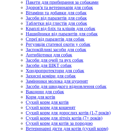
Пакети для прибирання за собаками
Здоров'я та ветеринарія для собак
Вітаміни та добавки для собак
Засоби від паразитів для собак
Таблетки від глистів для собак
Краплі від бліх та кліщів для собак
Нашийники від паразитів для собак
Спреї від паразитів для собак
Регуляція статевої охоти у собак
Заспокійливі засоби для собак
Антибіотики для собак
Засоби для очей та вух собак
Засоби для ШКТ собак
Хондропротектори для собак
Захисні коміри для собак
Замінники молока для цуценят
Засоби для швидкого відновлення собак
Вакцини для собак
Корм для котів
Сухий корм для котів
Сухий корм для кошенят
Сухий корм для дорослих котів (1-7 років)
Сухий корм для літніх котів (7+ років)
Сухий корм для котів за породою
Ветеринарні дієти для котів (сухий корм)