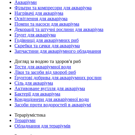
Акваріуми
Фільтри та компресори для акваріума
Нагрівачі для акваріума
Освітлення для акваріума
Помпи та насоси для акваріума
Декорації та штучні рослини для акваріума
Ґрунт для акваріума
Годівниці для акваріумних риб
Скребки та сачки для акваріума
Запчастини для акваріумного обладнання
Догляд за водою та здоров'я риб
Тести для акваріумної води
Ліки та засоби від хвороб риб
Ґрунтові добрива для акваріумних рослин
Сіль для акваріума
Активоване вугілля для акваріума
Бактерії для акваріума
Кондиціонери для акваріумної води
Засоби проти водоростей в акваріумі
Тераріумістика
Тераріуми
Обладнання для тераріумів