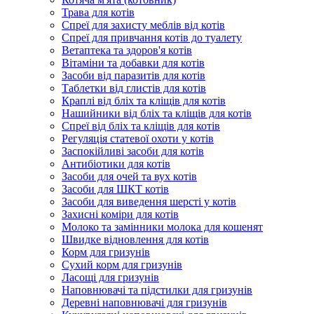
Трава для котів
Спреї для захисту меблів від котів
Спреї для привчання котів до туалету
Ветаптека та здоров'я котів
Вітаміни та добавки для котів
Засоби від паразитів для котів
Таблетки від глистів для котів
Краплі від бліх та кліщів для котів
Нашийники від бліх та кліщів для котів
Спреї від бліх та кліщів для котів
Регуляція статевої охоти у котів
Заспокійливі засоби для котів
Антибіотики для котів
Засоби для очей та вух котів
Засоби для ШКТ котів
Засоби для виведення шерсті у котів
Захисні коміри для котів
Молоко та замінники молока для кошенят
Швидке відновлення для котів
Корм для гризунів
Сухий корм для гризунів
Ласощі для гризунів
Наповнювачі та підстилки для гризунів
Деревні наповнювачі для гризунів