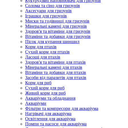
Кукурудзяні наповнювачі для гризунів
Солома та сіно для гризунів
Аксесуари для гризунів
Іграшки для гризунів
Миски та годівниці для гризунів
Мінеральні камені для гризунів
Здоров'я та вітаміни для гризунів
Вітаміни та добавки для гризунів
Пісок для купання шиншил
Корм для птахів
Сухий корм для птахів
Ласощі для птахів
Здоров'я та вітаміни для птахів
Мінеральні камені для птахів
Вітаміни та добавки для птахів
Засоби від паразитів для птахів
Корм для риб
Сухий корм для риб
Живий корм для риб
Акваріуми та обладнання
Акваріуми
Фільтри та компресори для акваріума
Нагрівачі для акваріума
Освітлення для акваріума
Помпи та насоси для акваріума