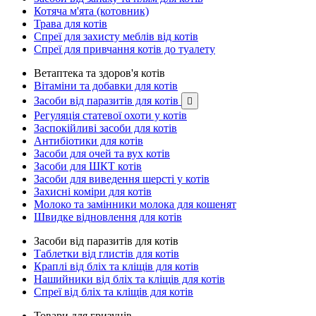
Котяча м'ята (котовник)
Трава для котів
Спреї для захисту меблів від котів
Спреї для привчання котів до туалету
Ветаптека та здоров'я котів
Вітаміни та добавки для котів
Засоби від паразитів для котів

Регуляція статевої охоти у котів
Заспокійливі засоби для котів
Антибіотики для котів
Засоби для очей та вух котів
Засоби для ШКТ котів
Засоби для виведення шерсті у котів
Захисні коміри для котів
Молоко та замінники молока для кошенят
Швидке відновлення для котів
Засоби від паразитів для котів
Таблетки від глистів для котів
Краплі від бліх та кліщів для котів
Нашийники від бліх та кліщів для котів
Спреї від бліх та кліщів для котів
Товари для гризунів