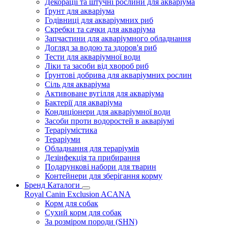
Декорації та штучні рослини для акваріума
Ґрунт для акваріума
Годівниці для акваріумних риб
Скребки та сачки для акваріума
Запчастини для акваріумного обладнання
Догляд за водою та здоров'я риб
Тести для акваріумної води
Ліки та засоби від хвороб риб
Ґрунтові добрива для акваріумних рослин
Сіль для акваріума
Активоване вугілля для акваріума
Бактерії для акваріума
Кондиціонери для акваріумної води
Засоби проти водоростей в акваріумі
Тераріумістика
Тераріуми
Обладнання для тераріумів
Дезінфекція та прибирання
Подарункові набори для тварин
Контейнери для зберігання корму
Бренд Каталоги
Royal Canin
Exclusion
ACANA
Корм для собак
Сухий корм для собак
За розміром породи (SHN)