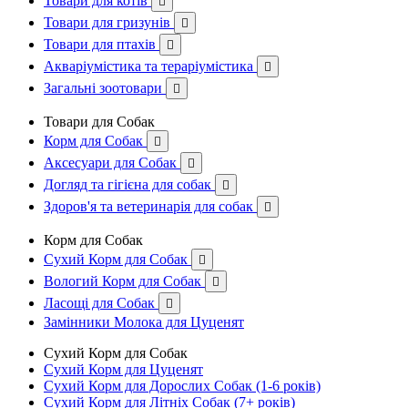
Товари для котів

Товари для гризунів

Товари для птахів

Акваріумістика та тераріумістика

Загальні зоотовари

Товари для Собак
Корм для Собак

Аксесуари для Собак

Догляд та гігієна для собак

Здоров'я та ветеринарія для собак

Корм для Собак
Сухий Корм для Собак

Вологий Корм для Собак

Ласощі для Собак

Замінники Молока для Цуценят
Сухий Корм для Собак
Сухий Корм для Цуценят
Сухий Корм для Дорослих Собак (1-6 років)
Сухий Корм для Літніх Собак (7+ років)