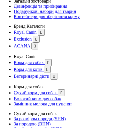
Загальні зоотовари
Дезінфекція та прибирання
Подарункові набори для тварин
Контейнери для зберігання корму
Бренд Каталоги
Royal Canin

Exclusion

ACANA

Royal Canin
Корм для собак

Корм для котів

Ветеринарні дієти

Корм для собак
Сухий корм для собак

Вологий корм для собак
Замінник молока для цуценят
Сухий корм для собак
За розміром породи (SHN)
За породою (BHN)