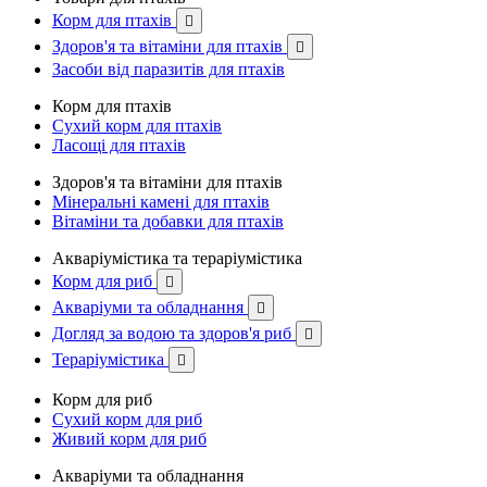
Корм для птахів

Здоров'я та вітаміни для птахів

Засоби від паразитів для птахів
Корм для птахів
Сухий корм для птахів
Ласощі для птахів
Здоров'я та вітаміни для птахів
Мінеральні камені для птахів
Вітаміни та добавки для птахів
Акваріумістика та тераріумістика
Корм для риб

Акваріуми та обладнання

Догляд за водою та здоров'я риб

Тераріумістика

Корм для риб
Сухий корм для риб
Живий корм для риб
Акваріуми та обладнання