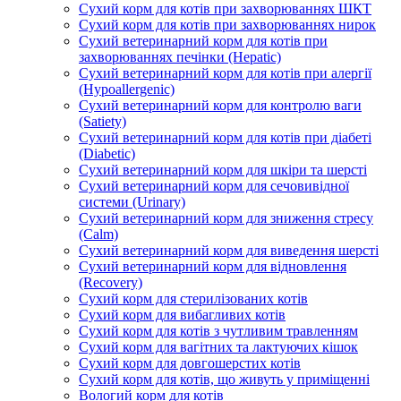
Сухий корм для котів при захворюваннях ШКТ
Сухий корм для котів при захворюваннях нирок
Сухий ветеринарний корм для котів при
захворюваннях печінки (Hepatic)
Сухий ветеринарний корм для котів при алергії
(Hypoallergenic)
Сухий ветеринарний корм для контролю ваги
(Satiety)
Сухий ветеринарний корм для котів при діабеті
(Diabetic)
Сухий ветеринарний корм для шкіри та шерсті
Сухий ветеринарний корм для сечовивідної
системи (Urinary)
Сухий ветеринарний корм для зниження стресу
(Calm)
Сухий ветеринарний корм для виведення шерсті
Сухий ветеринарний корм для відновлення
(Recovery)
Сухий корм для стерилізованих котів
Сухий корм для вибагливих котів
Сухий корм для котів з чутливим травленням
Сухий корм для вагітних та лактуючих кішок
Сухий корм для довгошерстих котів
Сухий корм для котів, що живуть у приміщенні
Вологий корм для котів