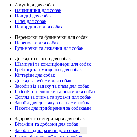
Амуніція для собак
Нашийники для собак
Повідці для собак
Шлеї для собак
Намордники для собак
Переноски та будиночки для собак
Переноски для собак
Будиночки та лежанки для собак
Догляд та гігієна для собак
Шампуні та кондиціонери для собак
Гребінці та пуходерки для собак
Кігтерізи для собак
Догляд за зубами для собак
Засоби від запаху та плям для собак
Гігієнічні пелюшки та пояси для собак
Догляд за очима та вухами для собак
Засоби для догляду за лапами собак
Пакети для прибирання за собаками
Здоров'я та ветеринарія для собак
Вітаміни та добавки для собак
Засоби від паразитів для собак

Регуляція статевої охоти у собак