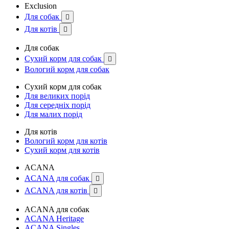
Exclusion
Для собак

Для котів

Для собак
Сухий корм для собак

Вологий корм для собак
Сухий корм для собак
Для великих порід
Для середніх порід
Для малих порід
Для котів
Вологий корм для котів
Сухий корм для котів
ACANA
ACANA для собак

ACANA для котів

ACANA для собак
ACANA Heritage
ACANA Singles