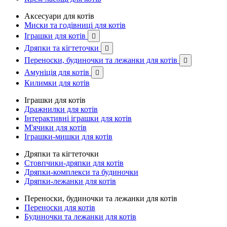
Аксесуари для котів
Миски та годівниці для котів
Іграшки для котів

Дряпки та кігтеточки

Переноски, будиночки та лежанки для котів

Амуніція для котів

Килимки для котів
Іграшки для котів
Дражнилки для котів
Інтерактивні іграшки для котів
М'ячики для котів
Іграшки-мишки для котів
Дряпки та кігтеточки
Стовпчики-дряпки для котів
Дряпки-комплекси та будиночки
Дряпки-лежанки для котів
Переноски, будиночки та лежанки для котів
Переноски для котів
Будиночки та лежанки для котів