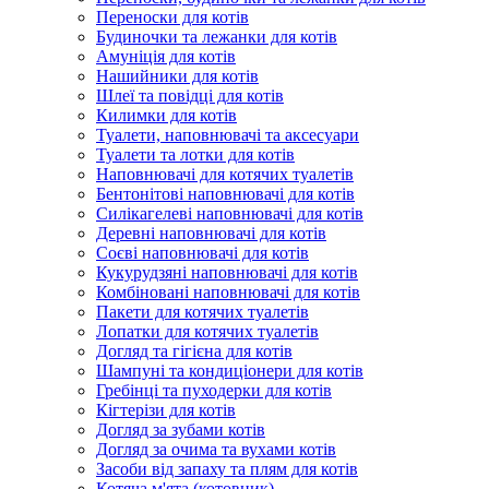
Переноски для котів
Будиночки та лежанки для котів
Амуніція для котів
Нашийники для котів
Шлеї та повідці для котів
Килимки для котів
Туалети, наповнювачі та аксесуари
Туалети та лотки для котів
Наповнювачі для котячих туалетів
Бентонітові наповнювачі для котів
Силікагелеві наповнювачі для котів
Деревні наповнювачі для котів
Соєві наповнювачі для котів
Кукурудзяні наповнювачі для котів
Комбіновані наповнювачі для котів
Пакети для котячих туалетів
Лопатки для котячих туалетів
Догляд та гігієна для котів
Шампуні та кондиціонери для котів
Гребінці та пуходерки для котів
Кігтерізи для котів
Догляд за зубами котів
Догляд за очима та вухами котів
Засоби від запаху та плям для котів
Котяча м'ята (котовник)