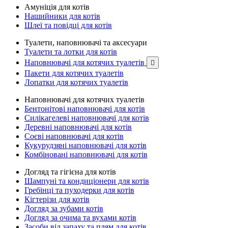
Амуніція для котів
Нашийники для котів
Шлеї та повідці для котів
Туалети, наповнювачі та аксесуари
Туалети та лотки для котів
Наповнювачі для котячих туалетів

Пакети для котячих туалетів
Лопатки для котячих туалетів
Наповнювачі для котячих туалетів
Бентонітові наповнювачі для котів
Силікагелеві наповнювачі для котів
Деревні наповнювачі для котів
Соєві наповнювачі для котів
Кукурудзяні наповнювачі для котів
Комбіновані наповнювачі для котів
Догляд та гігієна для котів
Шампуні та кондиціонери для котів
Гребінці та пуходерки для котів
Кігтерізи для котів
Догляд за зубами котів
Догляд за очима та вухами котів
Засоби від запаху та плям для котів