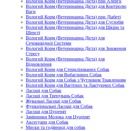
Вологий Корм (Ветеринарна Дієта) при Алергії
Вологий Корм (Ветеринарна Дієта) для Контролю
Ваги
Вологий Корм (Ветеринарна Дієта) при Діабеті
Вологий Корм (Ветеринарна Дієта) для Суглобів
Вологий Корм (Ветеринарна Дієта) для Шкіри та
Шерсті
Вологий Корм (Ветеринарна Дієта) для
Сечовивідної Системи
Вологий Корм (Ветеринарна Дієта) для Зниження
Стресу
Вологий Корм (Ветеринарна Дієта) для
Відновлення
Вологий Корм для Стерилізованих Собак
Вологий Корм для Вибагливих Собак
Вологий Корм для Собак з Чутливим Травленням
Вологий Корм для Вагітних та Лактуючих Собак
Ласощі для Собак
Ласощі для Тренувань Собак
Жувальні Ласощі для Собак
Функціональні Ласощі для Собак
Ласощі для Цуценят
Замінники Молока для Цуценят
Аксесуари для Собак
Миски та годівниці для собак