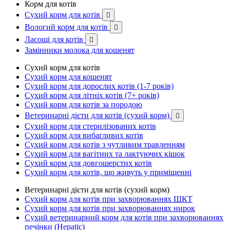
Корм для котів
Сухий корм для котів

Вологий корм для котів

Ласощі для котів

Замінники молока для кошенят
Сухий корм для котів
Сухий корм для кошенят
Сухий корм для дорослих котів (1-7 років)
Сухий корм для літніх котів (7+ років)
Сухий корм для котів за породою
Ветеринарні дієти для котів (сухий корм)

Сухий корм для стерилізованих котів
Сухий корм для вибагливих котів
Сухий корм для котів з чутливим травленням
Сухий корм для вагітних та лактуючих кішок
Сухий корм для довгошерстих котів
Сухий корм для котів, що живуть у приміщенні
Ветеринарні дієти для котів (сухий корм)
Сухий корм для котів при захворюваннях ШКТ
Сухий корм для котів при захворюваннях нирок
Сухий ветеринарний корм для котів при захворюваннях
печінки (Hepatic)