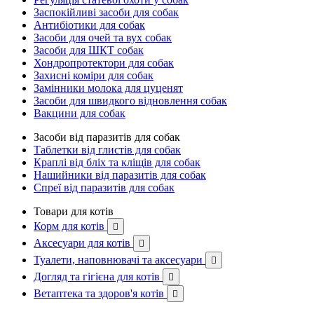
Заспокійливі засоби для собак
Антибіотики для собак
Засоби для очей та вух собак
Засоби для ШКТ собак
Хондропротектори для собак
Захисні коміри для собак
Замінники молока для цуценят
Засоби для швидкого відновлення собак
Вакцини для собак
Засоби від паразитів для собак
Таблетки від глистів для собак
Краплі від бліх та кліщів для собак
Нашийники від паразитів для собак
Спреї від паразитів для собак
Товари для котів
Корм для котів

Аксесуари для котів

Туалети, наповнювачі та аксесуари

Догляд та гігієна для котів

Ветаптека та здоров'я котів
