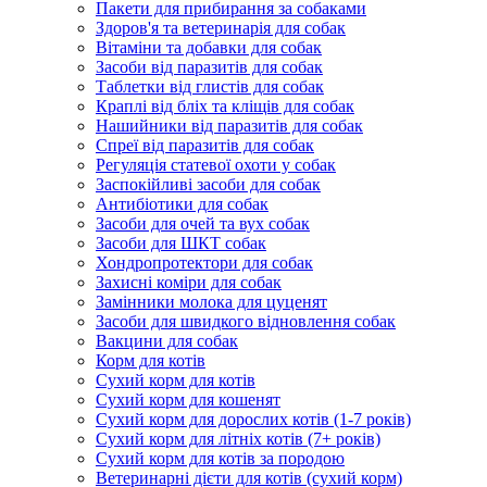
Пакети для прибирання за собаками
Здоров'я та ветеринарія для собак
Вітаміни та добавки для собак
Засоби від паразитів для собак
Таблетки від глистів для собак
Краплі від бліх та кліщів для собак
Нашийники від паразитів для собак
Спреї від паразитів для собак
Регуляція статевої охоти у собак
Заспокійливі засоби для собак
Антибіотики для собак
Засоби для очей та вух собак
Засоби для ШКТ собак
Хондропротектори для собак
Захисні коміри для собак
Замінники молока для цуценят
Засоби для швидкого відновлення собак
Вакцини для собак
Корм для котів
Сухий корм для котів
Сухий корм для кошенят
Сухий корм для дорослих котів (1-7 років)
Сухий корм для літніх котів (7+ років)
Сухий корм для котів за породою
Ветеринарні дієти для котів (сухий корм)