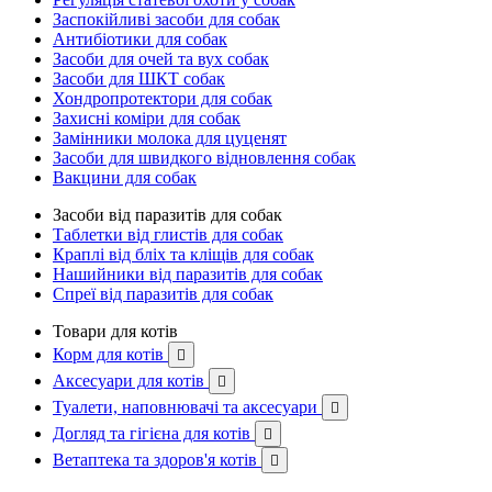
Заспокійливі засоби для собак
Антибіотики для собак
Засоби для очей та вух собак
Засоби для ШКТ собак
Хондропротектори для собак
Захисні коміри для собак
Замінники молока для цуценят
Засоби для швидкого відновлення собак
Вакцини для собак
Засоби від паразитів для собак
Таблетки від глистів для собак
Краплі від бліх та кліщів для собак
Нашийники від паразитів для собак
Спреї від паразитів для собак
Товари для котів
Корм для котів

Аксесуари для котів

Туалети, наповнювачі та аксесуари

Догляд та гігієна для котів

Ветаптека та здоров'я котів
