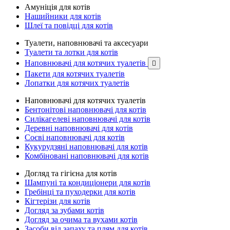
Амуніція для котів
Нашийники для котів
Шлеї та повідці для котів
Туалети, наповнювачі та аксесуари
Туалети та лотки для котів
Наповнювачі для котячих туалетів

Пакети для котячих туалетів
Лопатки для котячих туалетів
Наповнювачі для котячих туалетів
Бентонітові наповнювачі для котів
Силікагелеві наповнювачі для котів
Деревні наповнювачі для котів
Соєві наповнювачі для котів
Кукурудзяні наповнювачі для котів
Комбіновані наповнювачі для котів
Догляд та гігієна для котів
Шампуні та кондиціонери для котів
Гребінці та пуходерки для котів
Кігтерізи для котів
Догляд за зубами котів
Догляд за очима та вухами котів
Засоби від запаху та плям для котів