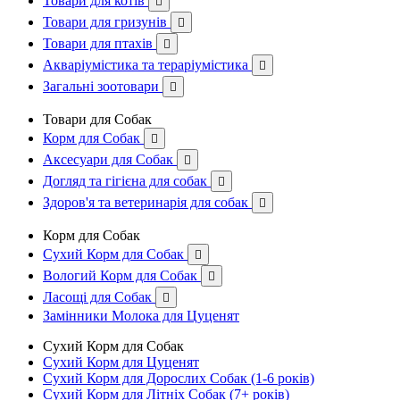
Товари для котів

Товари для гризунів

Товари для птахів

Акваріумістика та тераріумістика

Загальні зоотовари

Товари для Собак
Корм для Собак

Аксесуари для Собак

Догляд та гігієна для собак

Здоров'я та ветеринарія для собак

Корм для Собак
Сухий Корм для Собак

Вологий Корм для Собак

Ласощі для Собак

Замінники Молока для Цуценят
Сухий Корм для Собак
Сухий Корм для Цуценят
Сухий Корм для Дорослих Собак (1-6 років)
Сухий Корм для Літніх Собак (7+ років)