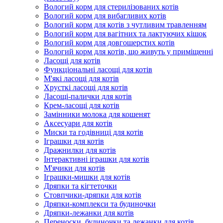
Вологий корм для стерилізованих котів
Вологий корм для вибагливих котів
Вологий корм для котів з чутливим травленням
Вологий корм для вагітних та лактуючих кішок
Вологий корм для довгошерстих котів
Вологий корм для котів, що живуть у приміщенні
Ласощі для котів
Функціональні ласощі для котів
М'які ласощі для котів
Хрусткі ласощі для котів
Ласощі-палички для котів
Крем-ласощі для котів
Замінники молока для кошенят
Аксесуари для котів
Миски та годівниці для котів
Іграшки для котів
Дражнилки для котів
Інтерактивні іграшки для котів
М'ячики для котів
Іграшки-мишки для котів
Дряпки та кігтеточки
Стовпчики-дряпки для котів
Дряпки-комплекси та будиночки
Дряпки-лежанки для котів
Переноски, будиночки та лежанки для котів