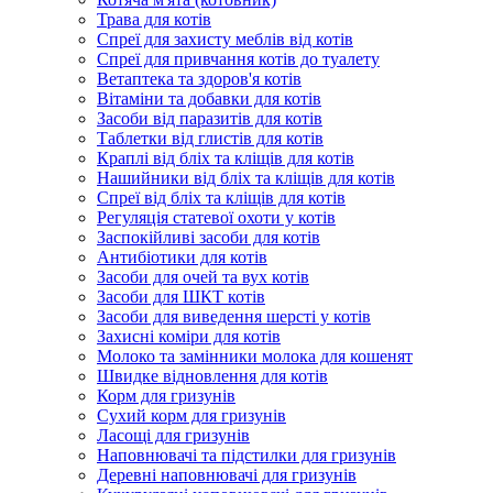
Трава для котів
Спреї для захисту меблів від котів
Спреї для привчання котів до туалету
Ветаптека та здоров'я котів
Вітаміни та добавки для котів
Засоби від паразитів для котів
Таблетки від глистів для котів
Краплі від бліх та кліщів для котів
Нашийники від бліх та кліщів для котів
Спреї від бліх та кліщів для котів
Регуляція статевої охоти у котів
Заспокійливі засоби для котів
Антибіотики для котів
Засоби для очей та вух котів
Засоби для ШКТ котів
Засоби для виведення шерсті у котів
Захисні коміри для котів
Молоко та замінники молока для кошенят
Швидке відновлення для котів
Корм для гризунів
Сухий корм для гризунів
Ласощі для гризунів
Наповнювачі та підстилки для гризунів
Деревні наповнювачі для гризунів