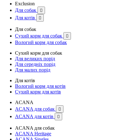
Exclusion
Для собак

Для котів

Для собак
Сухий корм для собак

Вологий корм для собак
Сухий корм для собак
Для великих порід
Для середніх порід
Для малих порід
Для котів
Вологий корм для котів
Сухий корм для котів
ACANA
ACANA для собак

ACANA для котів

ACANA для собак
ACANA Heritage
ACANA Singles