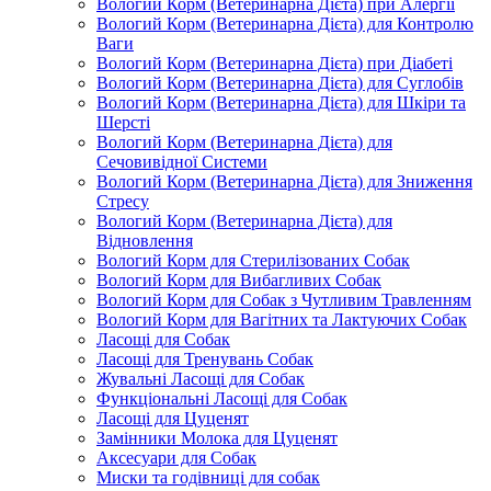
Вологий Корм (Ветеринарна Дієта) при Алергії
Вологий Корм (Ветеринарна Дієта) для Контролю
Ваги
Вологий Корм (Ветеринарна Дієта) при Діабеті
Вологий Корм (Ветеринарна Дієта) для Суглобів
Вологий Корм (Ветеринарна Дієта) для Шкіри та
Шерсті
Вологий Корм (Ветеринарна Дієта) для
Сечовивідної Системи
Вологий Корм (Ветеринарна Дієта) для Зниження
Стресу
Вологий Корм (Ветеринарна Дієта) для
Відновлення
Вологий Корм для Стерилізованих Собак
Вологий Корм для Вибагливих Собак
Вологий Корм для Собак з Чутливим Травленням
Вологий Корм для Вагітних та Лактуючих Собак
Ласощі для Собак
Ласощі для Тренувань Собак
Жувальні Ласощі для Собак
Функціональні Ласощі для Собак
Ласощі для Цуценят
Замінники Молока для Цуценят
Аксесуари для Собак
Миски та годівниці для собак