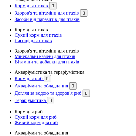
Корм для птахів

Здоров'я та вітаміни для птахів

Засоби від паразитів для птахів
Корм для птахів
Сухий корм для птахів
Ласощі для птахів
Здоров'я та вітаміни для птахів
Мінеральні камені для птахів
Вітаміни та добавки для птахів
Акваріумістика та тераріумістика
Корм для риб

Акваріуми та обладнання

Догляд за водою та здоров'я риб

Тераріумістика

Корм для риб
Сухий корм для риб
Живий корм для риб
Акваріуми та обладнання