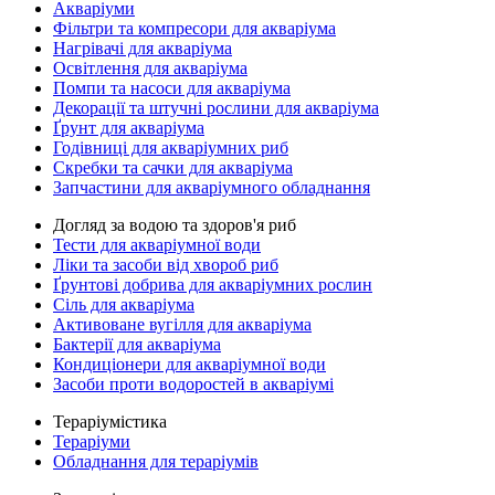
Акваріуми
Фільтри та компресори для акваріума
Нагрівачі для акваріума
Освітлення для акваріума
Помпи та насоси для акваріума
Декорації та штучні рослини для акваріума
Ґрунт для акваріума
Годівниці для акваріумних риб
Скребки та сачки для акваріума
Запчастини для акваріумного обладнання
Догляд за водою та здоров'я риб
Тести для акваріумної води
Ліки та засоби від хвороб риб
Ґрунтові добрива для акваріумних рослин
Сіль для акваріума
Активоване вугілля для акваріума
Бактерії для акваріума
Кондиціонери для акваріумної води
Засоби проти водоростей в акваріумі
Тераріумістика
Тераріуми
Обладнання для тераріумів