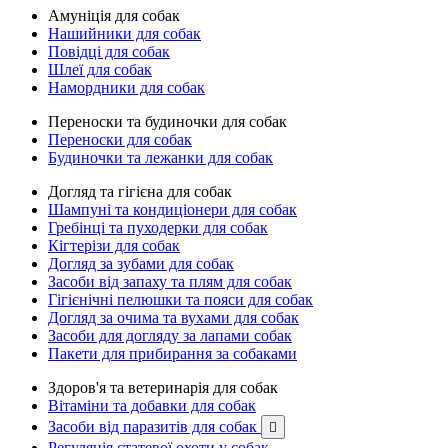
Амуніція для собак
Нашийники для собак
Повідці для собак
Шлеї для собак
Намордники для собак
Переноски та будиночки для собак
Переноски для собак
Будиночки та лежанки для собак
Догляд та гігієна для собак
Шампуні та кондиціонери для собак
Гребінці та пуходерки для собак
Кігтерізи для собак
Догляд за зубами для собак
Засоби від запаху та плям для собак
Гігієнічні пелюшки та пояси для собак
Догляд за очима та вухами для собак
Засоби для догляду за лапами собак
Пакети для прибирання за собаками
Здоров'я та ветеринарія для собак
Вітаміни та добавки для собак
Засоби від паразитів для собак

Регуляція статевої охоти у собак