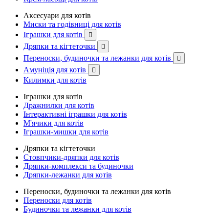
Аксесуари для котів
Миски та годівниці для котів
Іграшки для котів

Дряпки та кігтеточки

Переноски, будиночки та лежанки для котів

Амуніція для котів

Килимки для котів
Іграшки для котів
Дражнилки для котів
Інтерактивні іграшки для котів
М'ячики для котів
Іграшки-мишки для котів
Дряпки та кігтеточки
Стовпчики-дряпки для котів
Дряпки-комплекси та будиночки
Дряпки-лежанки для котів
Переноски, будиночки та лежанки для котів
Переноски для котів
Будиночки та лежанки для котів