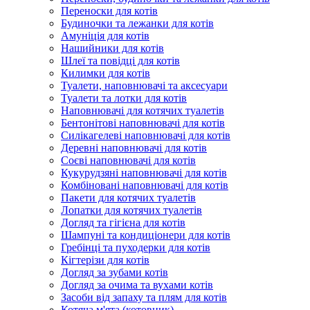
Переноски для котів
Будиночки та лежанки для котів
Амуніція для котів
Нашийники для котів
Шлеї та повідці для котів
Килимки для котів
Туалети, наповнювачі та аксесуари
Туалети та лотки для котів
Наповнювачі для котячих туалетів
Бентонітові наповнювачі для котів
Силікагелеві наповнювачі для котів
Деревні наповнювачі для котів
Соєві наповнювачі для котів
Кукурудзяні наповнювачі для котів
Комбіновані наповнювачі для котів
Пакети для котячих туалетів
Лопатки для котячих туалетів
Догляд та гігієна для котів
Шампуні та кондиціонери для котів
Гребінці та пуходерки для котів
Кігтерізи для котів
Догляд за зубами котів
Догляд за очима та вухами котів
Засоби від запаху та плям для котів
Котяча м'ята (котовник)