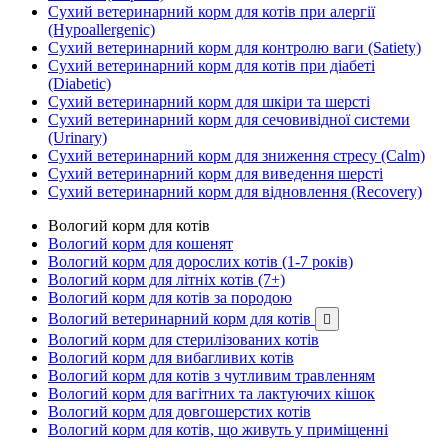
Сухий ветеринарний корм для котів при алергії
(Hypoallergenic)
Сухий ветеринарний корм для контролю ваги (Satiety)
Сухий ветеринарний корм для котів при діабеті
(Diabetic)
Сухий ветеринарний корм для шкіри та шерсті
Сухий ветеринарний корм для сечовивідної системи
(Urinary)
Сухий ветеринарний корм для зниження стресу (Calm)
Сухий ветеринарний корм для виведення шерсті
Сухий ветеринарний корм для відновлення (Recovery)
Вологий корм для котів
Вологий корм для кошенят
Вологий корм для дорослих котів (1-7 років)
Вологий корм для літніх котів (7+)
Вологий корм для котів за породою
Вологий ветеринарний корм для котів

Вологий корм для стерилізованих котів
Вологий корм для вибагливих котів
Вологий корм для котів з чутливим травленням
Вологий корм для вагітних та лактуючих кішок
Вологий корм для довгошерстих котів
Вологий корм для котів, що живуть у приміщенні