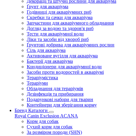
Декорації та штучні рослини для акваріума
Ґрунт для акваріума
Годівниці для акваріумних риб
Скребки та сачки для акваріума
Запчастини для акваріумного обладнання
Догляд за водою та здоров'я риб
Тести для акваріумної води
Ліки та засоби від хвороб риб
Ґрунтові добрива для акваріумних рослин
Сіль для акваріума
Активоване вугілля для акваріума
Бактерії для акваріума
Кондиціонери для акваріумної води
Засоби проти водоростей в акваріумі
Тераріумістика
Тераріуми
Обладнання для тераріумів
Дезінфекція та прибирання
Подарункові набори для тварин
Контейнери для зберігання корму
Бренд Каталоги
Royal Canin
Exclusion
ACANA
Корм для собак
Сухий корм для собак
За розміром породи (SHN)