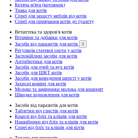
Котяча м'ята (котовник)
Трава для котів
Спреї для захисту меблів від котів
Спреї для привчання котів до туалету
Ветаптека та здоров'я котів
Вітаміни та добавки для котів
Засоби від паразитів для котів

Регуляція статевої охоти у котів
Заспокійливі засоби для котів
Антибіотики для котів
Засоби для очей та вух котів
Засоби для ШКТ котів
Засоби для виведення шерсті у котів
Захисні коміри для котів
Молоко та замінники молока для кошенят
Швидке відновлення для котів
Засоби від паразитів для котів
Таблетки від глистів для котів
Краплі від бліх та кліщів для котів
Нашийники від бліх та кліщів для котів
Спреї від бліх та кліщів для котів
Товари для гризунів