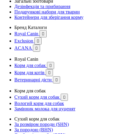
Загальні зоотовари
Дезінфекція та прибирання
Подарункові набори для тварин
Контейнери для зберігання корму
Бренд Каталоги
Royal Canin

Exclusion

ACANA

Royal Canin
Корм для собак

Корм для котів

Ветеринарні дієти

Корм для собак
Сухий корм для собак

Вологий корм для собак
Замінник молока для цуценят
Сухий корм для собак
За розміром породи (SHN)
За породою (BHN)