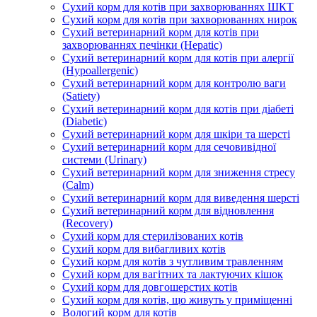
Сухий корм для котів при захворюваннях ШКТ
Сухий корм для котів при захворюваннях нирок
Сухий ветеринарний корм для котів при
захворюваннях печінки (Hepatic)
Сухий ветеринарний корм для котів при алергії
(Hypoallergenic)
Сухий ветеринарний корм для контролю ваги
(Satiety)
Сухий ветеринарний корм для котів при діабеті
(Diabetic)
Сухий ветеринарний корм для шкіри та шерсті
Сухий ветеринарний корм для сечовивідної
системи (Urinary)
Сухий ветеринарний корм для зниження стресу
(Calm)
Сухий ветеринарний корм для виведення шерсті
Сухий ветеринарний корм для відновлення
(Recovery)
Сухий корм для стерилізованих котів
Сухий корм для вибагливих котів
Сухий корм для котів з чутливим травленням
Сухий корм для вагітних та лактуючих кішок
Сухий корм для довгошерстих котів
Сухий корм для котів, що живуть у приміщенні
Вологий корм для котів