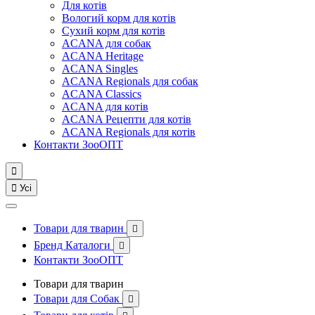
Для котів
Вологий корм для котів
Сухий корм для котів
ACANA для собак
ACANA Heritage
ACANA Singles
ACANA Regionals для собак
ACANA Classics
ACANA для котів
ACANA Рецепти для котів
ACANA Regionals для котів
Контакти ЗооОПТ


Усі
Товари для тварин

Бренд Каталоги

Контакти ЗооОПТ
Товари для тварин
Товари для Собак
