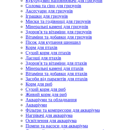
Кукурудзяні наповнювачі для гризунів
Солома та сіно для гризунів
Аксесуари для гризунів
Іграшки для гризунів
Миски та годівниці для гризунів
Мінеральні камені для гризунів
Здоров'я та вітаміни для гризунів
Вітаміни та добавки для гризунів
Пісок для купання шиншил
Корм для птахів
Сухий корм для птахів
Ласощі для птахів
Здоров'я та вітаміни для птахів
Мінеральні камені для птахів
Вітаміни та добавки для птахів
Засоби від паразитів для птахів
Корм для риб
Сухий корм для риб
Живий корм для риб
Акваріуми та обладнання
Акваріуми
Фільтри та компресори для акваріума
Нагрівачі для акваріума
Освітлення для акваріума
Помпи та насоси для акваріума