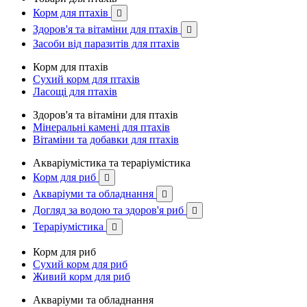
Корм для птахів

Здоров'я та вітаміни для птахів

Засоби від паразитів для птахів
Корм для птахів
Сухий корм для птахів
Ласощі для птахів
Здоров'я та вітаміни для птахів
Мінеральні камені для птахів
Вітаміни та добавки для птахів
Акваріумістика та тераріумістика
Корм для риб

Акваріуми та обладнання

Догляд за водою та здоров'я риб

Тераріумістика

Корм для риб
Сухий корм для риб
Живий корм для риб
Акваріуми та обладнання