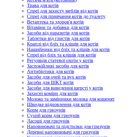
Трава для котів
Спреї для захисту меблів від котів
Спреї для привчання котів до туалету
Ветаптека та здоров'я котів
Вітаміни та добавки для котів
Засоби від паразитів для котів
Таблетки від глистів для котів
Краплі від бліх та кліщів для котів
Нашийники від бліх та кліщів для котів
Спреї від бліх та кліщів для котів
Регуляція статевої охоти у котів
Заспокійливі засоби для котів
Антибіотики для котів
Засоби для очей та вух котів
Засоби для ШКТ котів
Засоби для виведення шерсті у котів
Захисні коміри для котів
Молоко та замінники молока для кошенят
Швидке відновлення для котів
Корм для гризунів
Сухий корм для гризунів
Ласощі для гризунів
Наповнювачі та підстилки для гризунів
Деревні наповнювачі для гризунів