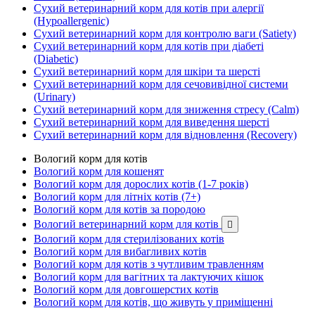
Сухий ветеринарний корм для котів при алергії
(Hypoallergenic)
Сухий ветеринарний корм для контролю ваги (Satiety)
Сухий ветеринарний корм для котів при діабеті
(Diabetic)
Сухий ветеринарний корм для шкіри та шерсті
Сухий ветеринарний корм для сечовивідної системи
(Urinary)
Сухий ветеринарний корм для зниження стресу (Calm)
Сухий ветеринарний корм для виведення шерсті
Сухий ветеринарний корм для відновлення (Recovery)
Вологий корм для котів
Вологий корм для кошенят
Вологий корм для дорослих котів (1-7 років)
Вологий корм для літніх котів (7+)
Вологий корм для котів за породою
Вологий ветеринарний корм для котів

Вологий корм для стерилізованих котів
Вологий корм для вибагливих котів
Вологий корм для котів з чутливим травленням
Вологий корм для вагітних та лактуючих кішок
Вологий корм для довгошерстих котів
Вологий корм для котів, що живуть у приміщенні