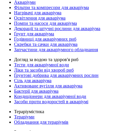
Акваріуми
Фільтри та компресори для акваріума
Нагрівачі для акваріума
Освітлення для акваріума
Помпи та насоси для акваріума
Декорації та штучні рослини для акваріума
Ґрунт для акваріума
Годівниці для акваріумних риб
Скребки та сачки для акваріума
Запчастини для акваріумного обладнання
Догляд за водою та здоров'я риб
Тести для акваріумної води
Ліки та засоби від хвороб риб
Ґрунтові добрива для акваріумних рослин
Сіль для акваріума
Активоване вугілля для акваріума
Бактерії для акваріума
Кондиціонери для акваріумної води
Засоби проти водоростей в акваріумі
Тераріумістика
Тераріуми
Обладнання для тераріумів