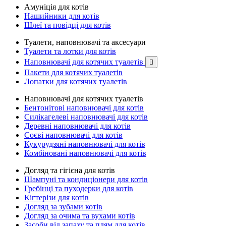
Амуніція для котів
Нашийники для котів
Шлеї та повідці для котів
Туалети, наповнювачі та аксесуари
Туалети та лотки для котів
Наповнювачі для котячих туалетів

Пакети для котячих туалетів
Лопатки для котячих туалетів
Наповнювачі для котячих туалетів
Бентонітові наповнювачі для котів
Силікагелеві наповнювачі для котів
Деревні наповнювачі для котів
Соєві наповнювачі для котів
Кукурудзяні наповнювачі для котів
Комбіновані наповнювачі для котів
Догляд та гігієна для котів
Шампуні та кондиціонери для котів
Гребінці та пуходерки для котів
Кігтерізи для котів
Догляд за зубами котів
Догляд за очима та вухами котів
Засоби від запаху та плям для котів