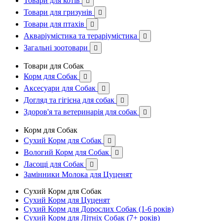
Товари для котів

Товари для гризунів

Товари для птахів

Акваріумістика та тераріумістика

Загальні зоотовари

Товари для Собак
Корм для Собак

Аксесуари для Собак

Догляд та гігієна для собак

Здоров'я та ветеринарія для собак

Корм для Собак
Сухий Корм для Собак

Вологий Корм для Собак

Ласощі для Собак

Замінники Молока для Цуценят
Сухий Корм для Собак
Сухий Корм для Цуценят
Сухий Корм для Дорослих Собак (1-6 років)
Сухий Корм для Літніх Собак (7+ років)