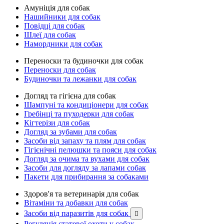
Амуніція для собак
Нашийники для собак
Повідці для собак
Шлеї для собак
Намордники для собак
Переноски та будиночки для собак
Переноски для собак
Будиночки та лежанки для собак
Догляд та гігієна для собак
Шампуні та кондиціонери для собак
Гребінці та пуходерки для собак
Кігтерізи для собак
Догляд за зубами для собак
Засоби від запаху та плям для собак
Гігієнічні пелюшки та пояси для собак
Догляд за очима та вухами для собак
Засоби для догляду за лапами собак
Пакети для прибирання за собаками
Здоров'я та ветеринарія для собак
Вітаміни та добавки для собак
Засоби від паразитів для собак

Регуляція статевої охоти у собак