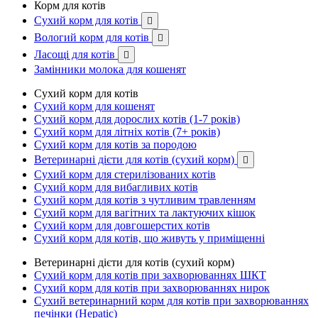
Корм для котів
Сухий корм для котів

Вологий корм для котів

Ласощі для котів

Замінники молока для кошенят
Сухий корм для котів
Сухий корм для кошенят
Сухий корм для дорослих котів (1-7 років)
Сухий корм для літніх котів (7+ років)
Сухий корм для котів за породою
Ветеринарні дієти для котів (сухий корм)

Сухий корм для стерилізованих котів
Сухий корм для вибагливих котів
Сухий корм для котів з чутливим травленням
Сухий корм для вагітних та лактуючих кішок
Сухий корм для довгошерстих котів
Сухий корм для котів, що живуть у приміщенні
Ветеринарні дієти для котів (сухий корм)
Сухий корм для котів при захворюваннях ШКТ
Сухий корм для котів при захворюваннях нирок
Сухий ветеринарний корм для котів при захворюваннях
печінки (Hepatic)