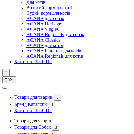
Для котів
Вологий корм для котів
Сухий корм для котів
ACANA для собак
ACANA Heritage
ACANA Singles
ACANA Regionals для собак
ACANA Classics
ACANA для котів
ACANA Рецепти для котів
ACANA Regionals для котів
Контакти ЗооОПТ


Усі
Товари для тварин

Бренд Каталоги

Контакти ЗооОПТ
Товари для тварин
Товари для Собак
