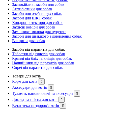
Заспокійливі засоби для собак
Антибіотики для собак
Засоби для очей та вух собак
Засоби для ШКТ собак
Хондропротектори для собак
Захисні коміри для собак
Замінники молока для цуценят
Засоби для швидкого відновлення собак
Вакцини для собак
Засоби від паразитів для собак
Таблетки від глистів для собак
Краплі від бліх та кліщів для собак
Нашийники від паразитів для собак
Спреї від паразитів для собак
Товари для котів
Корм для котів

Аксесуари для котів

Туалети, наповнювачі та аксесуари

Догляд та гігієна для котів

Ветаптека та здоров'я котів
