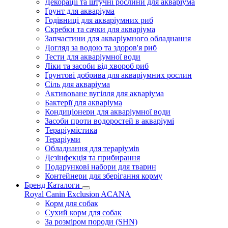
Декорації та штучні рослини для акваріума
Ґрунт для акваріума
Годівниці для акваріумних риб
Скребки та сачки для акваріума
Запчастини для акваріумного обладнання
Догляд за водою та здоров'я риб
Тести для акваріумної води
Ліки та засоби від хвороб риб
Ґрунтові добрива для акваріумних рослин
Сіль для акваріума
Активоване вугілля для акваріума
Бактерії для акваріума
Кондиціонери для акваріумної води
Засоби проти водоростей в акваріумі
Тераріумістика
Тераріуми
Обладнання для тераріумів
Дезінфекція та прибирання
Подарункові набори для тварин
Контейнери для зберігання корму
Бренд Каталоги
Royal Canin
Exclusion
ACANA
Корм для собак
Сухий корм для собак
За розміром породи (SHN)