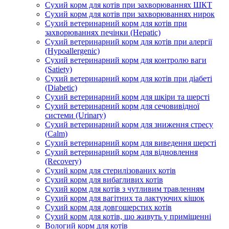
Сухий корм для котів при захворюваннях ШКТ
Сухий корм для котів при захворюваннях нирок
Сухий ветеринарний корм для котів при
захворюваннях печінки (Hepatic)
Сухий ветеринарний корм для котів при алергії
(Hypoallergenic)
Сухий ветеринарний корм для контролю ваги
(Satiety)
Сухий ветеринарний корм для котів при діабеті
(Diabetic)
Сухий ветеринарний корм для шкіри та шерсті
Сухий ветеринарний корм для сечовивідної
системи (Urinary)
Сухий ветеринарний корм для зниження стресу
(Calm)
Сухий ветеринарний корм для виведення шерсті
Сухий ветеринарний корм для відновлення
(Recovery)
Сухий корм для стерилізованих котів
Сухий корм для вибагливих котів
Сухий корм для котів з чутливим травленням
Сухий корм для вагітних та лактуючих кішок
Сухий корм для довгошерстих котів
Сухий корм для котів, що живуть у приміщенні
Вологий корм для котів