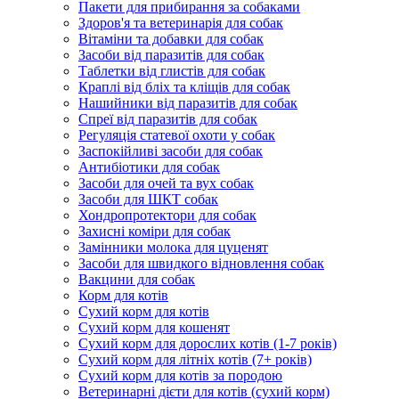
Пакети для прибирання за собаками
Здоров'я та ветеринарія для собак
Вітаміни та добавки для собак
Засоби від паразитів для собак
Таблетки від глистів для собак
Краплі від бліх та кліщів для собак
Нашийники від паразитів для собак
Спреї від паразитів для собак
Регуляція статевої охоти у собак
Заспокійливі засоби для собак
Антибіотики для собак
Засоби для очей та вух собак
Засоби для ШКТ собак
Хондропротектори для собак
Захисні коміри для собак
Замінники молока для цуценят
Засоби для швидкого відновлення собак
Вакцини для собак
Корм для котів
Сухий корм для котів
Сухий корм для кошенят
Сухий корм для дорослих котів (1-7 років)
Сухий корм для літніх котів (7+ років)
Сухий корм для котів за породою
Ветеринарні дієти для котів (сухий корм)