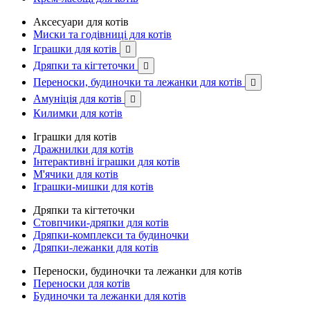
Аксесуари для котів
Миски та годівниці для котів
Іграшки для котів

Дряпки та кігтеточки

Переноски, будиночки та лежанки для котів

Амуніція для котів

Килимки для котів
Іграшки для котів
Дражнилки для котів
Інтерактивні іграшки для котів
М'ячики для котів
Іграшки-мишки для котів
Дряпки та кігтеточки
Стовпчики-дряпки для котів
Дряпки-комплекси та будиночки
Дряпки-лежанки для котів
Переноски, будиночки та лежанки для котів
Переноски для котів
Будиночки та лежанки для котів