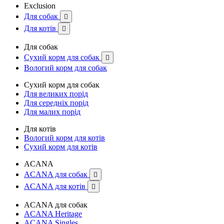
Exclusion
Для собак

Для котів

Для собак
Сухий корм для собак

Вологий корм для собак
Сухий корм для собак
Для великих порід
Для середніх порід
Для малих порід
Для котів
Вологий корм для котів
Сухий корм для котів
ACANA
ACANA для собак

ACANA для котів

ACANA для собак
ACANA Heritage
ACANA Singles