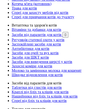
Котяча м'ята (котовник)
Трава для котів
Спреї для захисту меблів від котів
Спреї для привчання котів до туалету
Ветаптека та здоров'я котів
Вітаміни та добавки для котів
Засоби від паразитів для котів

Регуляція статевої охоти у котів
Заспокійливі засоби для котів
Антибіотики для котів
Засоби для очей та вух котів
Засоби для ШКТ котів
Засоби для виведення шерсті у котів
Захисні коміри для котів
Молоко та замінники молока для кошенят
Швидке відновлення для котів
Засоби від паразитів для котів
Таблетки від глистів для котів
Краплі від бліх та кліщів для котів
Нашийники від бліх та кліщів для котів
Спреї від бліх та кліщів для котів
Товари для гризунів