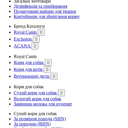
Загальні зоотовари
Дезінфекція та прибирання
Подарункові набори для тварин
Контейнери для зберігання корму
Бренд Каталоги
Royal Canin

Exclusion

ACANA

Royal Canin
Корм для собак

Корм для котів

Ветеринарні дієти

Корм для собак
Сухий корм для собак

Вологий корм для собак
Замінник молока для цуценят
Сухий корм для собак
За розміром породи (SHN)
За породою (BHN)