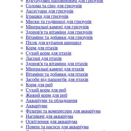
Кукурудзяні наповнювачі для гризунів
Солома та сіно для гризунів
Аксесуари для гризунів
Іграшки для гризунів
Миски та годівниці для гризунів
Мінеральні камені для гризунів
Здоров'я та вітаміни для гризунів
Вітаміни та добавки для гризунів
Пісок для купання шиншил
Корм для птахів
Сухий корм для птахів
Ласощі для птахів
Здоров'я та вітаміни для птахів
Мінеральні камені для птахів
Вітаміни та добавки для птахів
Засоби від паразитів для птахів
Корм для риб
Сухий корм для риб
Живий корм для риб
Акваріуми та обладнання
Акваріуми
Фільтри та компресори для акваріума
Нагрівачі для акваріума
Освітлення для акваріума
Помпи та насоси для акваріума