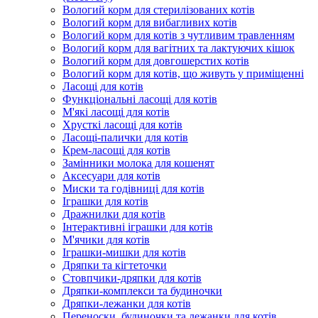
Вологий корм для стерилізованих котів
Вологий корм для вибагливих котів
Вологий корм для котів з чутливим травленням
Вологий корм для вагітних та лактуючих кішок
Вологий корм для довгошерстих котів
Вологий корм для котів, що живуть у приміщенні
Ласощі для котів
Функціональні ласощі для котів
М'які ласощі для котів
Хрусткі ласощі для котів
Ласощі-палички для котів
Крем-ласощі для котів
Замінники молока для кошенят
Аксесуари для котів
Миски та годівниці для котів
Іграшки для котів
Дражнилки для котів
Інтерактивні іграшки для котів
М'ячики для котів
Іграшки-мишки для котів
Дряпки та кігтеточки
Стовпчики-дряпки для котів
Дряпки-комплекси та будиночки
Дряпки-лежанки для котів
Переноски, будиночки та лежанки для котів