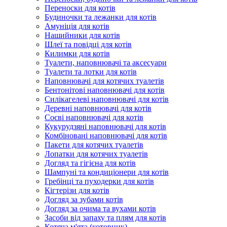
Переноски для котів
Будиночки та лежанки для котів
Амуніція для котів
Нашийники для котів
Шлеї та повідці для котів
Килимки для котів
Туалети, наповнювачі та аксесуари
Туалети та лотки для котів
Наповнювачі для котячих туалетів
Бентонітові наповнювачі для котів
Силікагелеві наповнювачі для котів
Деревні наповнювачі для котів
Соєві наповнювачі для котів
Кукурудзяні наповнювачі для котів
Комбіновані наповнювачі для котів
Пакети для котячих туалетів
Лопатки для котячих туалетів
Догляд та гігієна для котів
Шампуні та кондиціонери для котів
Гребінці та пуходерки для котів
Кігтерізи для котів
Догляд за зубами котів
Догляд за очима та вухами котів
Засоби від запаху та плям для котів
Котяча м'ята (котовник)