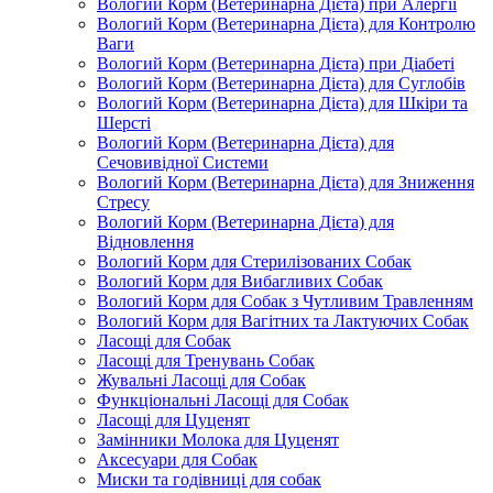
Вологий Корм (Ветеринарна Дієта) при Алергії
Вологий Корм (Ветеринарна Дієта) для Контролю
Ваги
Вологий Корм (Ветеринарна Дієта) при Діабеті
Вологий Корм (Ветеринарна Дієта) для Суглобів
Вологий Корм (Ветеринарна Дієта) для Шкіри та
Шерсті
Вологий Корм (Ветеринарна Дієта) для
Сечовивідної Системи
Вологий Корм (Ветеринарна Дієта) для Зниження
Стресу
Вологий Корм (Ветеринарна Дієта) для
Відновлення
Вологий Корм для Стерилізованих Собак
Вологий Корм для Вибагливих Собак
Вологий Корм для Собак з Чутливим Травленням
Вологий Корм для Вагітних та Лактуючих Собак
Ласощі для Собак
Ласощі для Тренувань Собак
Жувальні Ласощі для Собак
Функціональні Ласощі для Собак
Ласощі для Цуценят
Замінники Молока для Цуценят
Аксесуари для Собак
Миски та годівниці для собак