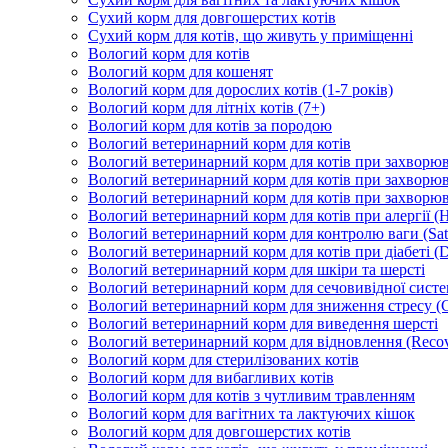
Сухий корм для довгошерстих котів
Сухий корм для котів, що живуть у приміщенні
Вологий корм для котів
Вологий корм для кошенят
Вологий корм для дорослих котів (1-7 років)
Вологий корм для літніх котів (7+)
Вологий корм для котів за породою
Вологий ветеринарний корм для котів
Вологий ветеринарний корм для котів при захворюва
Вологий ветеринарний корм для котів при захворюв
Вологий ветеринарний корм для котів при захворюв
Вологий ветеринарний корм для котів при алергії (H
Вологий ветеринарний корм для контролю ваги (Sati
Вологий ветеринарний корм для котів при діабеті (Di
Вологий ветеринарний корм для шкіри та шерсті
Вологий ветеринарний корм для сечовивідної систем
Вологий ветеринарний корм для зниження стресу (
Вологий ветеринарний корм для виведення шерсті
Вологий ветеринарний корм для відновлення (Recov
Вологий корм для стерилізованих котів
Вологий корм для вибагливих котів
Вологий корм для котів з чутливим травленням
Вологий корм для вагітних та лактуючих кішок
Вологий корм для довгошерстих котів