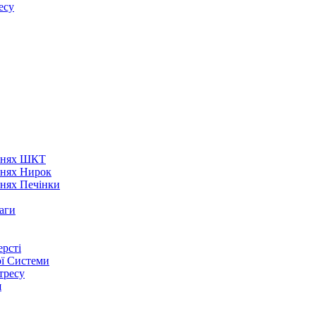
есу
аннях ШКТ
ннях Нирок
ннях Печінки
аги
рсті
ої Системи
тресу
я