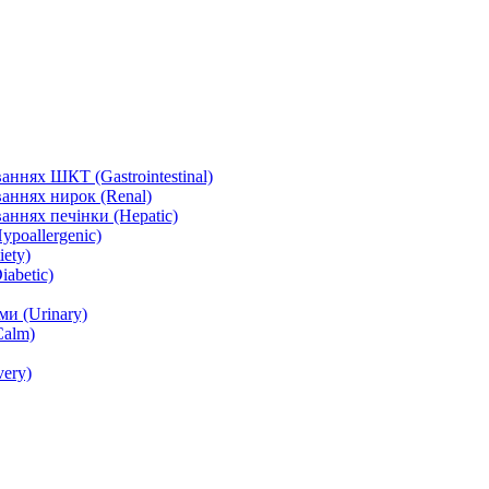
ннях ШКТ (Gastrointestinal)
аннях нирок (Renal)
аннях печінки (Hepatic)
ypoallergenic)
ety)
abetic)
и (Urinary)
Calm)
ery)