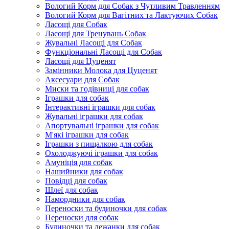
Вологий Корм для Собак з Чутливим Травленням
Вологий Корм для Вагітних та Лактуючих Собак
Ласощі для Собак
Ласощі для Тренувань Собак
Жувальні Ласощі для Собак
Функціональні Ласощі для Собак
Ласощі для Цуценят
Замінники Молока для Цуценят
Аксесуари для Собак
Миски та годівниці для собак
Іграшки для собак
Інтерактивні іграшки для собак
Жувальні іграшки для собак
Апортувальні іграшки для собак
М'які іграшки для собак
Іграшки з пищалкою для собак
Охолоджуючі іграшки для собак
Амуніція для собак
Нашийники для собак
Повідці для собак
Шлеї для собак
Намордники для собак
Переноски та будиночки для собак
Переноски для собак
Будиночки та лежанки для собак