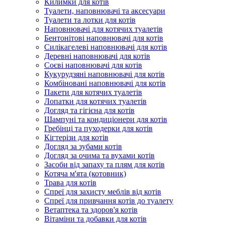
Килимки для котів
Туалети, наповнювачі та аксесуари
Туалети та лотки для котів
Наповнювачі для котячих туалетів
Бентонітові наповнювачі для котів
Силікагелеві наповнювачі для котів
Деревні наповнювачі для котів
Соєві наповнювачі для котів
Кукурудзяні наповнювачі для котів
Комбіновані наповнювачі для котів
Пакети для котячих туалетів
Лопатки для котячих туалетів
Догляд та гігієна для котів
Шампуні та кондиціонери для котів
Гребінці та пуходерки для котів
Кігтерізи для котів
Догляд за зубами котів
Догляд за очима та вухами котів
Засоби від запаху та плям для котів
Котяча м'ята (котовник)
Трава для котів
Спреї для захисту меблів від котів
Спреї для привчання котів до туалету
Ветаптека та здоров'я котів
Вітаміни та добавки для котів