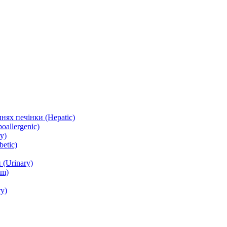
нях печінки (Hepatic)
oallergenic)
y)
etic)
(Urinary)
lm)
y)