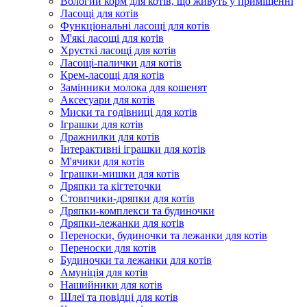
Вологий корм для котів, що живуть у приміщенні
Ласощі для котів
Функціональні ласощі для котів
М'які ласощі для котів
Хрусткі ласощі для котів
Ласощі-палички для котів
Крем-ласощі для котів
Замінники молока для кошенят
Аксесуари для котів
Миски та годівниці для котів
Іграшки для котів
Дражнилки для котів
Інтерактивні іграшки для котів
М'ячики для котів
Іграшки-мишки для котів
Дряпки та кігтеточки
Стовпчики-дряпки для котів
Дряпки-комплекси та будиночки
Дряпки-лежанки для котів
Переноски, будиночки та лежанки для котів
Переноски для котів
Будиночки та лежанки для котів
Амуніція для котів
Нашийники для котів
Шлеї та повідці для котів