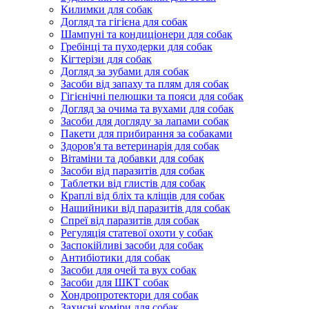
Килимки для собак
Догляд та гігієна для собак
Шампуні та кондиціонери для собак
Гребінці та пуходерки для собак
Кігтерізи для собак
Догляд за зубами для собак
Засоби від запаху та плям для собак
Гігієнічні пелюшки та пояси для собак
Догляд за очима та вухами для собак
Засоби для догляду за лапами собак
Пакети для прибирання за собаками
Здоров'я та ветеринарія для собак
Вітаміни та добавки для собак
Засоби від паразитів для собак
Таблетки від глистів для собак
Краплі від бліх та кліщів для собак
Нашийники від паразитів для собак
Спреї від паразитів для собак
Регуляція статевої охоти у собак
Заспокійливі засоби для собак
Антибіотики для собак
Засоби для очей та вух собак
Засоби для ШКТ собак
Хондропротектори для собак
Захисні коміри для собак