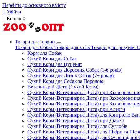
Перейти до основного вмісту

Увійти

Кошик
0
Товари для тварин
Товари для Собак
Товари для котів
Товари для гризунів
Т
Корм для Собак
Сухий Корм для Собак
Сухий Корм для Цуценят
Сухий Корм для Дорослих Собак (1-6 років)
Сухий Корм для Літніх Собак (7+ років)
Сухий Корм для Собак за Породою
Ветеринарні Дієти (Сухий Корм)
Сухий Корм (Ветеринарна Дієта) при Захворюван
Сухий Корм (Ветеринарна Дієта) при Захворюванн
Сухий Корм (Ветеринарна Дієта) при Захворюванн
Сухий Корм (Ветеринарна Дієта) при Алергії
Сухий Корм (Ветеринарна Дієта) для Контролю Ваг
Сухий Корм (Ветеринарна Дієта) при Діабеті
Сухий Корм (Ветеринарна Дієта) для Суглобів
Сухий Корм (Ветеринарна Дієта) для Шкіри та Шерс
Сухий Корм (Ветеринарна Дієта) для Сечовивідної