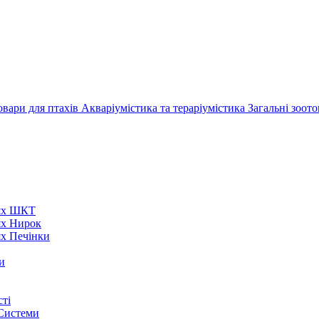
овари для птахів
Акваріумістика та тераріумістика
Загальні зоот
нях ШКТ
ях Нирок
ях Печінки
и
ті
 Системи