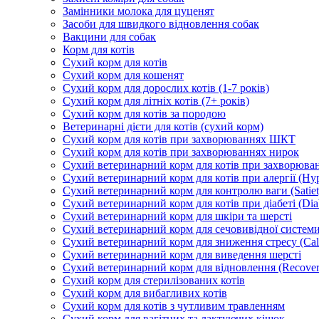
Замінники молока для цуценят
Засоби для швидкого відновлення собак
Вакцини для собак
Корм для котів
Сухий корм для котів
Сухий корм для кошенят
Сухий корм для дорослих котів (1-7 років)
Сухий корм для літніх котів (7+ років)
Сухий корм для котів за породою
Ветеринарні дієти для котів (сухий корм)
Сухий корм для котів при захворюваннях ШКТ
Сухий корм для котів при захворюваннях нирок
Сухий ветеринарний корм для котів при захворюван
Сухий ветеринарний корм для котів при алергії (Hyp
Сухий ветеринарний корм для контролю ваги (Satiet
Сухий ветеринарний корм для котів при діабеті (Diab
Сухий ветеринарний корм для шкіри та шерсті
Сухий ветеринарний корм для сечовивідної системи 
Сухий ветеринарний корм для зниження стресу (Ca
Сухий ветеринарний корм для виведення шерсті
Сухий ветеринарний корм для відновлення (Recover
Сухий корм для стерилізованих котів
Сухий корм для вибагливих котів
Сухий корм для котів з чутливим травленням
Сухий корм для вагітних та лактуючих кішок