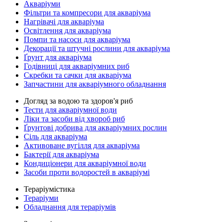
Акваріуми
Фільтри та компресори для акваріума
Нагрівачі для акваріума
Освітлення для акваріума
Помпи та насоси для акваріума
Декорації та штучні рослини для акваріума
Ґрунт для акваріума
Годівниці для акваріумних риб
Скребки та сачки для акваріума
Запчастини для акваріумного обладнання
Догляд за водою та здоров'я риб
Тести для акваріумної води
Ліки та засоби від хвороб риб
Ґрунтові добрива для акваріумних рослин
Сіль для акваріума
Активоване вугілля для акваріума
Бактерії для акваріума
Кондиціонери для акваріумної води
Засоби проти водоростей в акваріумі
Тераріумістика
Тераріуми
Обладнання для тераріумів