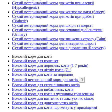
Сухий ветеринарний корм для котів при алергії
(Hypoallergenic)
Сухий ветеринарний корм для контролю ваги (Satiety)
Сухий ветеринарний корм для котів при діабеті
(Diabetic)
Сухий ветеринарний корм для шкіри та шерсті
Сухий ветеринарний корм для сечовивідної системи
(Urinary)
Сухий ветеринарний корм для зниження стресу (Calm)
Сухий ветеринарний корм для виведення шерсті
Сухий ветеринарний корм для відновлення (Recovery)
Вологий корм для котів
Вологий корм для кошенят
Вологий корм для дорослих котів (1-7 років)
Вологий корм для літніх котів (7+)
Вологий корм для котів за породою
Вологий ветеринарний корм для котів

Вологий корм для стерилізованих котів
Вологий корм для вибагливих котів
Вологий корм для котів з чутливим травленням
Вологий корм для вагітних та лактуючих кішок
Вологий корм для довгошерстих котів
Вологий корм для котів, що живуть у приміщенні