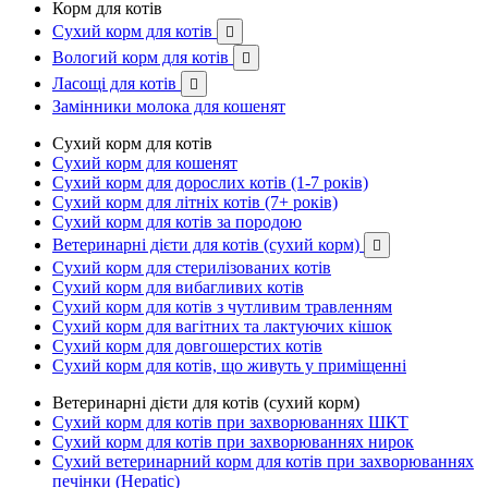
Корм для котів
Сухий корм для котів

Вологий корм для котів

Ласощі для котів

Замінники молока для кошенят
Сухий корм для котів
Сухий корм для кошенят
Сухий корм для дорослих котів (1-7 років)
Сухий корм для літніх котів (7+ років)
Сухий корм для котів за породою
Ветеринарні дієти для котів (сухий корм)

Сухий корм для стерилізованих котів
Сухий корм для вибагливих котів
Сухий корм для котів з чутливим травленням
Сухий корм для вагітних та лактуючих кішок
Сухий корм для довгошерстих котів
Сухий корм для котів, що живуть у приміщенні
Ветеринарні дієти для котів (сухий корм)
Сухий корм для котів при захворюваннях ШКТ
Сухий корм для котів при захворюваннях нирок
Сухий ветеринарний корм для котів при захворюваннях
печінки (Hepatic)