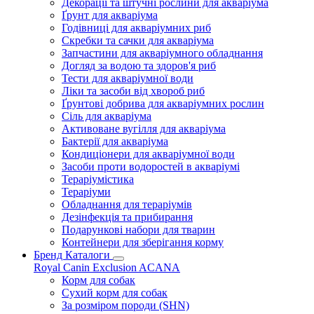
Декорації та штучні рослини для акваріума
Ґрунт для акваріума
Годівниці для акваріумних риб
Скребки та сачки для акваріума
Запчастини для акваріумного обладнання
Догляд за водою та здоров'я риб
Тести для акваріумної води
Ліки та засоби від хвороб риб
Ґрунтові добрива для акваріумних рослин
Сіль для акваріума
Активоване вугілля для акваріума
Бактерії для акваріума
Кондиціонери для акваріумної води
Засоби проти водоростей в акваріумі
Тераріумістика
Тераріуми
Обладнання для тераріумів
Дезінфекція та прибирання
Подарункові набори для тварин
Контейнери для зберігання корму
Бренд Каталоги
Royal Canin
Exclusion
ACANA
Корм для собак
Сухий корм для собак
За розміром породи (SHN)