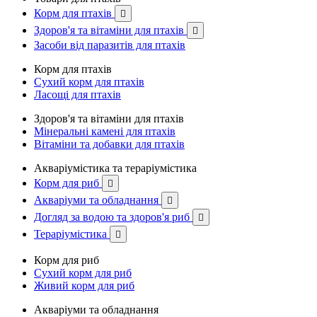
Корм для птахів

Здоров'я та вітаміни для птахів

Засоби від паразитів для птахів
Корм для птахів
Сухий корм для птахів
Ласощі для птахів
Здоров'я та вітаміни для птахів
Мінеральні камені для птахів
Вітаміни та добавки для птахів
Акваріумістика та тераріумістика
Корм для риб

Акваріуми та обладнання

Догляд за водою та здоров'я риб

Тераріумістика

Корм для риб
Сухий корм для риб
Живий корм для риб
Акваріуми та обладнання