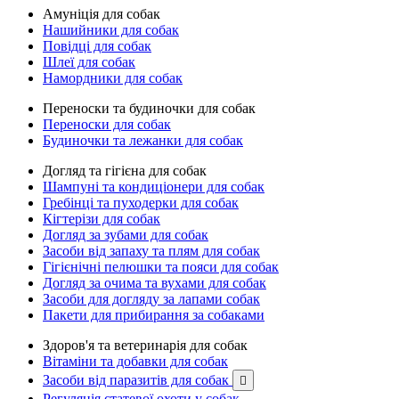
Амуніція для собак
Нашийники для собак
Повідці для собак
Шлеї для собак
Намордники для собак
Переноски та будиночки для собак
Переноски для собак
Будиночки та лежанки для собак
Догляд та гігієна для собак
Шампуні та кондиціонери для собак
Гребінці та пуходерки для собак
Кігтерізи для собак
Догляд за зубами для собак
Засоби від запаху та плям для собак
Гігієнічні пелюшки та пояси для собак
Догляд за очима та вухами для собак
Засоби для догляду за лапами собак
Пакети для прибирання за собаками
Здоров'я та ветеринарія для собак
Вітаміни та добавки для собак
Засоби від паразитів для собак

Регуляція статевої охоти у собак