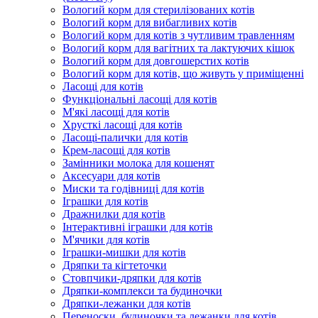
Вологий корм для стерилізованих котів
Вологий корм для вибагливих котів
Вологий корм для котів з чутливим травленням
Вологий корм для вагітних та лактуючих кішок
Вологий корм для довгошерстих котів
Вологий корм для котів, що живуть у приміщенні
Ласощі для котів
Функціональні ласощі для котів
М'які ласощі для котів
Хрусткі ласощі для котів
Ласощі-палички для котів
Крем-ласощі для котів
Замінники молока для кошенят
Аксесуари для котів
Миски та годівниці для котів
Іграшки для котів
Дражнилки для котів
Інтерактивні іграшки для котів
М'ячики для котів
Іграшки-мишки для котів
Дряпки та кігтеточки
Стовпчики-дряпки для котів
Дряпки-комплекси та будиночки
Дряпки-лежанки для котів
Переноски, будиночки та лежанки для котів