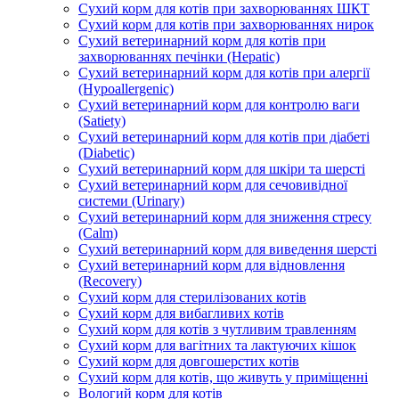
Сухий корм для котів при захворюваннях ШКТ
Сухий корм для котів при захворюваннях нирок
Сухий ветеринарний корм для котів при
захворюваннях печінки (Hepatic)
Сухий ветеринарний корм для котів при алергії
(Hypoallergenic)
Сухий ветеринарний корм для контролю ваги
(Satiety)
Сухий ветеринарний корм для котів при діабеті
(Diabetic)
Сухий ветеринарний корм для шкіри та шерсті
Сухий ветеринарний корм для сечовивідної
системи (Urinary)
Сухий ветеринарний корм для зниження стресу
(Calm)
Сухий ветеринарний корм для виведення шерсті
Сухий ветеринарний корм для відновлення
(Recovery)
Сухий корм для стерилізованих котів
Сухий корм для вибагливих котів
Сухий корм для котів з чутливим травленням
Сухий корм для вагітних та лактуючих кішок
Сухий корм для довгошерстих котів
Сухий корм для котів, що живуть у приміщенні
Вологий корм для котів