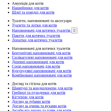
Амуніція для котів
Нашийники для котів
Шлеї та повідці для котів
Туалети, наповнювачі та аксесуари
Туалети та лотки для котів
Наповнювачі для котячих туалетів

Пакети для котячих туалетів
Лопатки для котячих туалетів
Наповнювачі для котячих туалетів
Бентонітові наповнювачі для котів
Силікагелеві наповнювачі для котів
Деревні наповнювачі для котів
Соєві наповнювачі для котів
Кукурудзяні наповнювачі для котів
Комбіновані наповнювачі для котів
Догляд та гігієна для котів
Шампуні та кондиціонери для котів
Гребінці та пуходерки для котів
Кігтерізи для котів
Догляд за зубами котів
Догляд за очима та вухами котів
Засоби від запаху та плям для котів