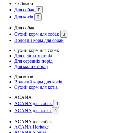
Exclusion
Для собак

Для котів

Для собак
Сухий корм для собак

Вологий корм для собак
Сухий корм для собак
Для великих порід
Для середніх порід
Для малих порід
Для котів
Вологий корм для котів
Сухий корм для котів
ACANA
ACANA для собак

ACANA для котів

ACANA для собак
ACANA Heritage
ACANA Singles