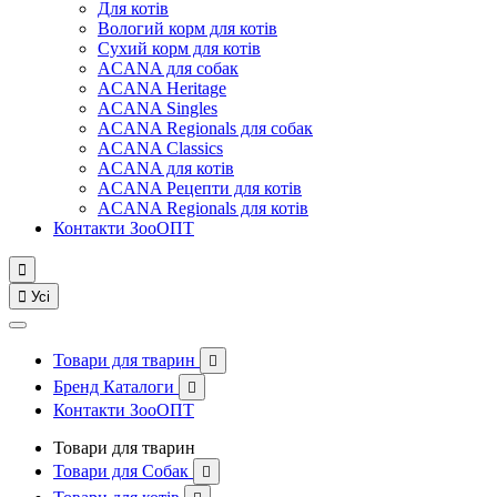
Для котів
Вологий корм для котів
Сухий корм для котів
ACANA для собак
ACANA Heritage
ACANA Singles
ACANA Regionals для собак
ACANA Classics
ACANA для котів
ACANA Рецепти для котів
ACANA Regionals для котів
Контакти ЗооОПТ


Усі
Товари для тварин

Бренд Каталоги

Контакти ЗооОПТ
Товари для тварин
Товари для Собак
