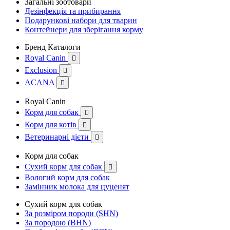
Загальні зоотовари
Дезінфекція та прибирання
Подарункові набори для тварин
Контейнери для зберігання корму
Бренд Каталоги
Royal Canin

Exclusion

ACANA

Royal Canin
Корм для собак

Корм для котів

Ветеринарні дієти

Корм для собак
Сухий корм для собак

Вологий корм для собак
Замінник молока для цуценят
Сухий корм для собак
За розміром породи (SHN)
За породою (BHN)