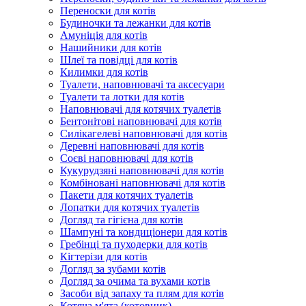
Переноски для котів
Будиночки та лежанки для котів
Амуніція для котів
Нашийники для котів
Шлеї та повідці для котів
Килимки для котів
Туалети, наповнювачі та аксесуари
Туалети та лотки для котів
Наповнювачі для котячих туалетів
Бентонітові наповнювачі для котів
Силікагелеві наповнювачі для котів
Деревні наповнювачі для котів
Соєві наповнювачі для котів
Кукурудзяні наповнювачі для котів
Комбіновані наповнювачі для котів
Пакети для котячих туалетів
Лопатки для котячих туалетів
Догляд та гігієна для котів
Шампуні та кондиціонери для котів
Гребінці та пуходерки для котів
Кігтерізи для котів
Догляд за зубами котів
Догляд за очима та вухами котів
Засоби від запаху та плям для котів
Котяча м'ята (котовник)