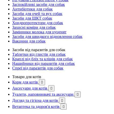
Заспокійливі засоби для собак
Антибіотики для собак
Засоби для очей та вух собак
Засоби для ШКТ собак
Хондропротектори для собак
Захисні коміри для собак
Замінники молока для цуценят
Засоби для швидкого відновлення собак
Вакцини для собак
Засоби від паразитів для собак
Таблетки від глистів для собак
Краплі від бліх та кліщів для собак
Нашийники від паразитів для собак
Спреї від паразитів для собак
Товари для котів
Корм для котів

Аксесуари для котів

Туалети, наповнювачі та аксесуари

Догляд та гігієна для котів

Ветаптека та здоров'я котів
