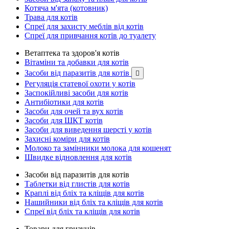
Котяча м'ята (котовник)
Трава для котів
Спреї для захисту меблів від котів
Спреї для привчання котів до туалету
Ветаптека та здоров'я котів
Вітаміни та добавки для котів
Засоби від паразитів для котів

Регуляція статевої охоти у котів
Заспокійливі засоби для котів
Антибіотики для котів
Засоби для очей та вух котів
Засоби для ШКТ котів
Засоби для виведення шерсті у котів
Захисні коміри для котів
Молоко та замінники молока для кошенят
Швидке відновлення для котів
Засоби від паразитів для котів
Таблетки від глистів для котів
Краплі від бліх та кліщів для котів
Нашийники від бліх та кліщів для котів
Спреї від бліх та кліщів для котів
Товари для гризунів