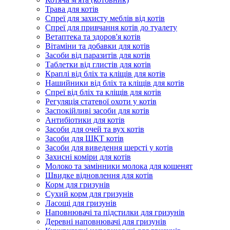
Трава для котів
Спреї для захисту меблів від котів
Спреї для привчання котів до туалету
Ветаптека та здоров'я котів
Вітаміни та добавки для котів
Засоби від паразитів для котів
Таблетки від глистів для котів
Краплі від бліх та кліщів для котів
Нашийники від бліх та кліщів для котів
Спреї від бліх та кліщів для котів
Регуляція статевої охоти у котів
Заспокійливі засоби для котів
Антибіотики для котів
Засоби для очей та вух котів
Засоби для ШКТ котів
Засоби для виведення шерсті у котів
Захисні коміри для котів
Молоко та замінники молока для кошенят
Швидке відновлення для котів
Корм для гризунів
Сухий корм для гризунів
Ласощі для гризунів
Наповнювачі та підстилки для гризунів
Деревні наповнювачі для гризунів