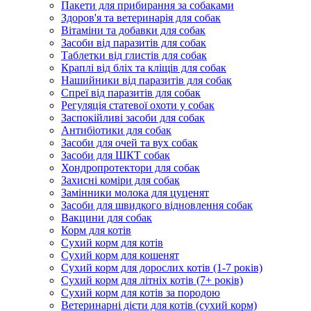
Пакети для прибирання за собаками
Здоров'я та ветеринарія для собак
Вітаміни та добавки для собак
Засоби від паразитів для собак
Таблетки від глистів для собак
Краплі від бліх та кліщів для собак
Нашийники від паразитів для собак
Спреї від паразитів для собак
Регуляція статевої охоти у собак
Заспокійливі засоби для собак
Антибіотики для собак
Засоби для очей та вух собак
Засоби для ШКТ собак
Хондропротектори для собак
Захисні коміри для собак
Замінники молока для цуценят
Засоби для швидкого відновлення собак
Вакцини для собак
Корм для котів
Сухий корм для котів
Сухий корм для кошенят
Сухий корм для дорослих котів (1-7 років)
Сухий корм для літніх котів (7+ років)
Сухий корм для котів за породою
Ветеринарні дієти для котів (сухий корм)