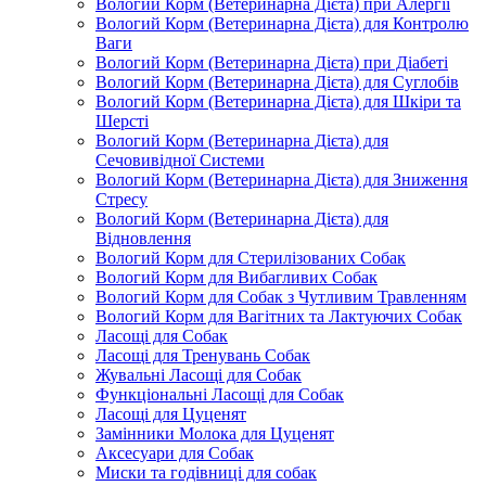
Вологий Корм (Ветеринарна Дієта) при Алергії
Вологий Корм (Ветеринарна Дієта) для Контролю
Ваги
Вологий Корм (Ветеринарна Дієта) при Діабеті
Вологий Корм (Ветеринарна Дієта) для Суглобів
Вологий Корм (Ветеринарна Дієта) для Шкіри та
Шерсті
Вологий Корм (Ветеринарна Дієта) для
Сечовивідної Системи
Вологий Корм (Ветеринарна Дієта) для Зниження
Стресу
Вологий Корм (Ветеринарна Дієта) для
Відновлення
Вологий Корм для Стерилізованих Собак
Вологий Корм для Вибагливих Собак
Вологий Корм для Собак з Чутливим Травленням
Вологий Корм для Вагітних та Лактуючих Собак
Ласощі для Собак
Ласощі для Тренувань Собак
Жувальні Ласощі для Собак
Функціональні Ласощі для Собак
Ласощі для Цуценят
Замінники Молока для Цуценят
Аксесуари для Собак
Миски та годівниці для собак