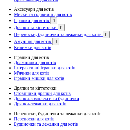
Аксесуари для котів
Миски та годівниці для котів
Іграшки для котів

Дряпки та кігтеточки

Переноски, будиночки та лежанки для котів

Амуніція для котів

Килимки для котів
Іграшки для котів
Дражнилки для котів
Інтерактивні іграшки для котів
М'ячики для котів
Іграшки-мишки для котів
Дряпки та кігтеточки
Стовпчики-дряпки для котів
Дряпки-комплекси та будиночки
Дряпки-лежанки для котів
Переноски, будиночки та лежанки для котів
Переноски для котів
Будиночки та лежанки для котів