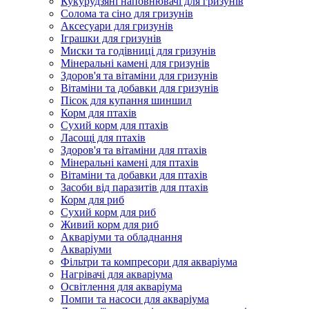
Кукурудзяні наповнювачі для гризунів
Солома та сіно для гризунів
Аксесуари для гризунів
Іграшки для гризунів
Миски та годівниці для гризунів
Мінеральні камені для гризунів
Здоров'я та вітаміни для гризунів
Вітаміни та добавки для гризунів
Пісок для купання шиншил
Корм для птахів
Сухий корм для птахів
Ласощі для птахів
Здоров'я та вітаміни для птахів
Мінеральні камені для птахів
Вітаміни та добавки для птахів
Засоби від паразитів для птахів
Корм для риб
Сухий корм для риб
Живий корм для риб
Акваріуми та обладнання
Акваріуми
Фільтри та компресори для акваріума
Нагрівачі для акваріума
Освітлення для акваріума
Помпи та насоси для акваріума