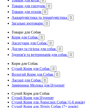
Товари для котів

Товари для гризунів

Товари для птахів

Акваріумістика та тераріумістика

Загальні зоотовари

Товари для Собак
Корм для Собак

Аксесуари для Собак

Догляд та гігієна для собак

Здоров'я та ветеринарія для собак

Корм для Собак
Сухий Корм для Собак

Вологий Корм для Собак

Ласощі для Собак

Замінники Молока для Цуценят
Сухий Корм для Собак
Сухий Корм для Цуценят
Сухий Корм для Дорослих Собак (1-6 років)
Сухий Корм для Літніх Собак (7+ років)