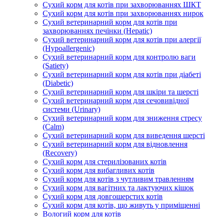
Сухий корм для котів при захворюваннях ШКТ
Сухий корм для котів при захворюваннях нирок
Сухий ветеринарний корм для котів при
захворюваннях печінки (Hepatic)
Сухий ветеринарний корм для котів при алергії
(Hypoallergenic)
Сухий ветеринарний корм для контролю ваги
(Satiety)
Сухий ветеринарний корм для котів при діабеті
(Diabetic)
Сухий ветеринарний корм для шкіри та шерсті
Сухий ветеринарний корм для сечовивідної
системи (Urinary)
Сухий ветеринарний корм для зниження стресу
(Calm)
Сухий ветеринарний корм для виведення шерсті
Сухий ветеринарний корм для відновлення
(Recovery)
Сухий корм для стерилізованих котів
Сухий корм для вибагливих котів
Сухий корм для котів з чутливим травленням
Сухий корм для вагітних та лактуючих кішок
Сухий корм для довгошерстих котів
Сухий корм для котів, що живуть у приміщенні
Вологий корм для котів