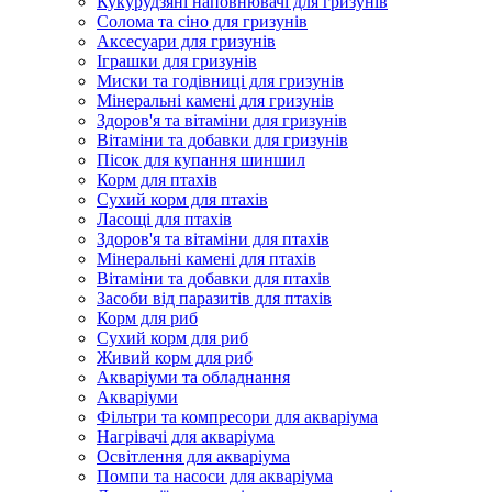
Кукурудзяні наповнювачі для гризунів
Солома та сіно для гризунів
Аксесуари для гризунів
Іграшки для гризунів
Миски та годівниці для гризунів
Мінеральні камені для гризунів
Здоров'я та вітаміни для гризунів
Вітаміни та добавки для гризунів
Пісок для купання шиншил
Корм для птахів
Сухий корм для птахів
Ласощі для птахів
Здоров'я та вітаміни для птахів
Мінеральні камені для птахів
Вітаміни та добавки для птахів
Засоби від паразитів для птахів
Корм для риб
Сухий корм для риб
Живий корм для риб
Акваріуми та обладнання
Акваріуми
Фільтри та компресори для акваріума
Нагрівачі для акваріума
Освітлення для акваріума
Помпи та насоси для акваріума