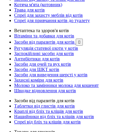
Котяча м'ята (котовник)
Трава для котів
Спреї для захисту меблів від котів
Спреї для привчання котів до туалету
Ветаптека та здоров'я котів
Вітаміни та добавки для котів
Засоби від паразитів для котів

Регуляція статевої охоти у котів
Заспокійливі засоби для котів
Антибіотики для котів
Засоби для очей та вух котів
Засоби для ШКТ котів
Засоби для виведення шерсті у котів
Захисні коміри для котів
Молоко та замінники молока для кошенят
Швидке відновлення для котів
Засоби від паразитів для котів
Таблетки від глистів для котів
Краплі від бліх та кліщів для котів
Нашийники від бліх та кліщів для котів
Спреї від бліх та кліщів для котів
Товари для гризунів