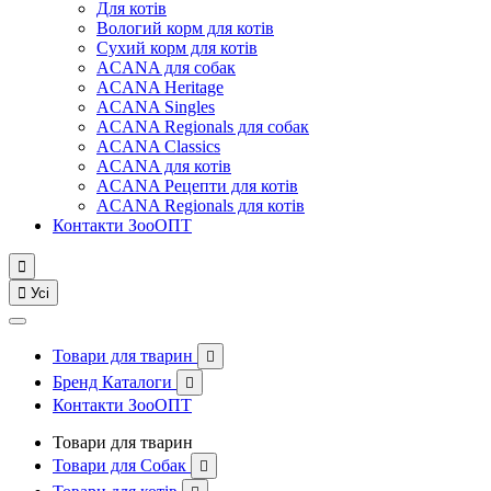
Для котів
Вологий корм для котів
Сухий корм для котів
ACANA для собак
ACANA Heritage
ACANA Singles
ACANA Regionals для собак
ACANA Classics
ACANA для котів
ACANA Рецепти для котів
ACANA Regionals для котів
Контакти ЗооОПТ


Усі
Товари для тварин

Бренд Каталоги

Контакти ЗооОПТ
Товари для тварин
Товари для Собак
