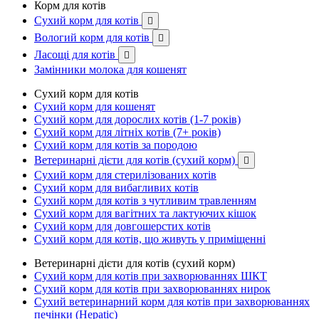
Корм для котів
Сухий корм для котів

Вологий корм для котів

Ласощі для котів

Замінники молока для кошенят
Сухий корм для котів
Сухий корм для кошенят
Сухий корм для дорослих котів (1-7 років)
Сухий корм для літніх котів (7+ років)
Сухий корм для котів за породою
Ветеринарні дієти для котів (сухий корм)

Сухий корм для стерилізованих котів
Сухий корм для вибагливих котів
Сухий корм для котів з чутливим травленням
Сухий корм для вагітних та лактуючих кішок
Сухий корм для довгошерстих котів
Сухий корм для котів, що живуть у приміщенні
Ветеринарні дієти для котів (сухий корм)
Сухий корм для котів при захворюваннях ШКТ
Сухий корм для котів при захворюваннях нирок
Сухий ветеринарний корм для котів при захворюваннях
печінки (Hepatic)