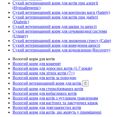
Сухий ветеринарний корм для котів при алергії
(Hypoallergenic)
Сухий ветеринарний корм для контролю ваги (Satiety)
Сухий ветеринарний корм для котів при діабеті
(Diabetic)
Сухий ветеринарний корм для шкіри та шерсті
Сухий ветеринарний корм для сечовивідної системи
(Urinary)
Сухий ветеринарний корм для зниження стресу (Calm)
Сухий ветеринарний корм для виведення шерсті
Сухий ветеринарний корм для відновлення (Recovery)
Вологий корм для котів
Вологий корм для кошенят
Вологий корм для дорослих котів (1-7 років)
Вологий корм для літніх котів (7+)
Вологий корм для котів за породою
Вологий ветеринарний корм для котів

Вологий корм для стерилізованих котів
Вологий корм для вибагливих котів
Вологий корм для котів з чутливим травленням
Вологий корм для вагітних та лактуючих кішок
Вологий корм для довгошерстих котів
Вологий корм для котів, що живуть у приміщенні