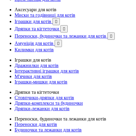
Аксесуари для котів
Миски та годівниці для котів
Іграшки для котів

Дряпки та кігтеточки

Переноски, будиночки та лежанки для котів

Амуніція для котів

Килимки для котів
Іграшки для котів
Дражнилки для котів
Інтерактивні іграшки для котів
М'ячики для котів
Іграшки-мишки для котів
Дряпки та кігтеточки
Стовпчики-дряпки для котів
Дряпки-комплекси та будиночки
Дряпки-лежанки для котів
Переноски, будиночки та лежанки для котів
Переноски для котів
Будиночки та лежанки для котів