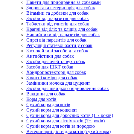
Пакети для прибирання за собаками
Здоров'я та ветеринарія для собак
Вітаміни та добавки для собак
Засоби від паразитів для собак
Таблетки від глистів для собак
Краплі від бліх та кліщів для собак
Нашийники від паразитів для собак
Спреї від паразитів для собак
Регуляція статевої охоти у собак
Заспокійливі засоби для собак
Антибіотики для собак
Засоби для очей та вух собак
Засоби для ШКТ собак
Хондропротектори для собак
Захисні коміри для собак
Замінники молока для цуценят
Засоби для швидкого відновлення собак
Вакцини для собак
Корм для котів
Сухий корм для котів
Сухий корм для кошенят
Сухий корм для дорослих котів (1-7 років)
Сухий корм для літніх котів (7+ років)
Сухий корм для котів за породою
Ветеринарні дієти для котів (сухий корм)