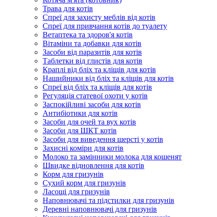
Трава для котів
Спреї для захисту меблів від котів
Спреї для привчання котів до туалету
Ветаптека та здоров'я котів
Вітаміни та добавки для котів
Засоби від паразитів для котів
Таблетки від глистів для котів
Краплі від бліх та кліщів для котів
Нашийники від бліх та кліщів для котів
Спреї від бліх та кліщів для котів
Регуляція статевої охоти у котів
Заспокійливі засоби для котів
Антибіотики для котів
Засоби для очей та вух котів
Засоби для ШКТ котів
Засоби для виведення шерсті у котів
Захисні коміри для котів
Молоко та замінники молока для кошенят
Швидке відновлення для котів
Корм для гризунів
Сухий корм для гризунів
Ласощі для гризунів
Наповнювачі та підстилки для гризунів
Деревні наповнювачі для гризунів