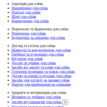
Амуніція для собак
Нашийники для собак
Повідці для собак
Шлеї для собак
Намордники для собак
Переноски та будиночки для собак
Переноски для собак
Будиночки та лежанки для собак
Догляд та гігієна для собак
Шампуні та кондиціонери для собак
Гребінці та пуходерки для собак
Кігтерізи для собак
Догляд за зубами для собак
Засоби від запаху та плям для собак
Гігієнічні пелюшки та пояси для собак
Догляд за очима та вухами для собак
Засоби для догляду за лапами собак
Пакети для прибирання за собаками
Здоров'я та ветеринарія для собак
Вітаміни та добавки для собак
Засоби від паразитів для собак

Регуляція статевої охоти у собак