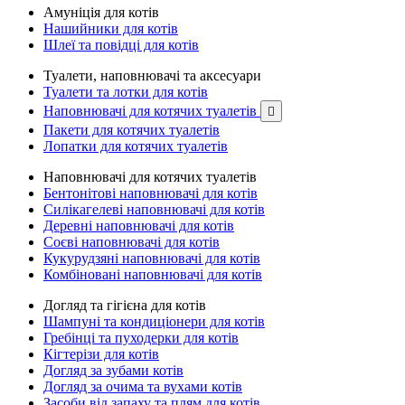
Амуніція для котів
Нашийники для котів
Шлеї та повідці для котів
Туалети, наповнювачі та аксесуари
Туалети та лотки для котів
Наповнювачі для котячих туалетів

Пакети для котячих туалетів
Лопатки для котячих туалетів
Наповнювачі для котячих туалетів
Бентонітові наповнювачі для котів
Силікагелеві наповнювачі для котів
Деревні наповнювачі для котів
Соєві наповнювачі для котів
Кукурудзяні наповнювачі для котів
Комбіновані наповнювачі для котів
Догляд та гігієна для котів
Шампуні та кондиціонери для котів
Гребінці та пуходерки для котів
Кігтерізи для котів
Догляд за зубами котів
Догляд за очима та вухами котів
Засоби від запаху та плям для котів