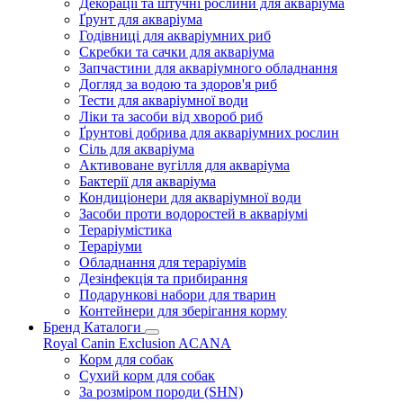
Декорації та штучні рослини для акваріума
Ґрунт для акваріума
Годівниці для акваріумних риб
Скребки та сачки для акваріума
Запчастини для акваріумного обладнання
Догляд за водою та здоров'я риб
Тести для акваріумної води
Ліки та засоби від хвороб риб
Ґрунтові добрива для акваріумних рослин
Сіль для акваріума
Активоване вугілля для акваріума
Бактерії для акваріума
Кондиціонери для акваріумної води
Засоби проти водоростей в акваріумі
Тераріумістика
Тераріуми
Обладнання для тераріумів
Дезінфекція та прибирання
Подарункові набори для тварин
Контейнери для зберігання корму
Бренд Каталоги
Royal Canin
Exclusion
ACANA
Корм для собак
Сухий корм для собак
За розміром породи (SHN)