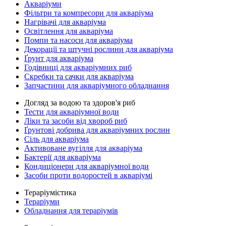
Акваріуми
Фільтри та компресори для акваріума
Нагрівачі для акваріума
Освітлення для акваріума
Помпи та насоси для акваріума
Декорації та штучні рослини для акваріума
Ґрунт для акваріума
Годівниці для акваріумних риб
Скребки та сачки для акваріума
Запчастини для акваріумного обладнання
Догляд за водою та здоров'я риб
Тести для акваріумної води
Ліки та засоби від хвороб риб
Ґрунтові добрива для акваріумних рослин
Сіль для акваріума
Активоване вугілля для акваріума
Бактерії для акваріума
Кондиціонери для акваріумної води
Засоби проти водоростей в акваріумі
Тераріумістика
Тераріуми
Обладнання для тераріумів