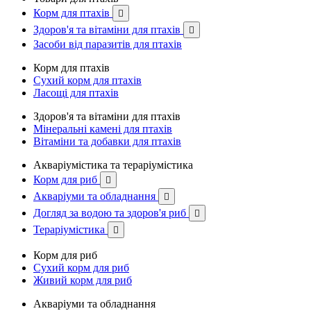
Корм для птахів

Здоров'я та вітаміни для птахів

Засоби від паразитів для птахів
Корм для птахів
Сухий корм для птахів
Ласощі для птахів
Здоров'я та вітаміни для птахів
Мінеральні камені для птахів
Вітаміни та добавки для птахів
Акваріумістика та тераріумістика
Корм для риб

Акваріуми та обладнання

Догляд за водою та здоров'я риб

Тераріумістика

Корм для риб
Сухий корм для риб
Живий корм для риб
Акваріуми та обладнання