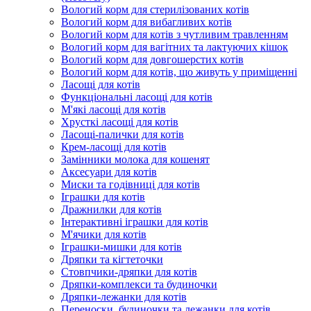
Вологий корм для стерилізованих котів
Вологий корм для вибагливих котів
Вологий корм для котів з чутливим травленням
Вологий корм для вагітних та лактуючих кішок
Вологий корм для довгошерстих котів
Вологий корм для котів, що живуть у приміщенні
Ласощі для котів
Функціональні ласощі для котів
М'які ласощі для котів
Хрусткі ласощі для котів
Ласощі-палички для котів
Крем-ласощі для котів
Замінники молока для кошенят
Аксесуари для котів
Миски та годівниці для котів
Іграшки для котів
Дражнилки для котів
Інтерактивні іграшки для котів
М'ячики для котів
Іграшки-мишки для котів
Дряпки та кігтеточки
Стовпчики-дряпки для котів
Дряпки-комплекси та будиночки
Дряпки-лежанки для котів
Переноски, будиночки та лежанки для котів