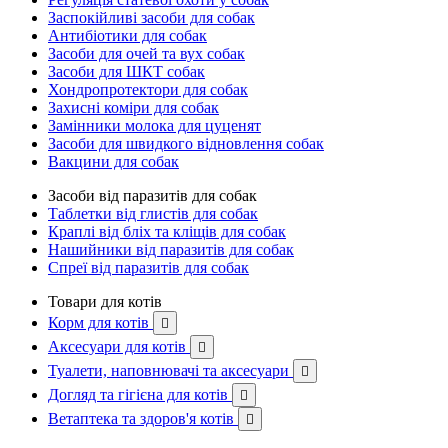
Заспокійливі засоби для собак
Антибіотики для собак
Засоби для очей та вух собак
Засоби для ШКТ собак
Хондропротектори для собак
Захисні коміри для собак
Замінники молока для цуценят
Засоби для швидкого відновлення собак
Вакцини для собак
Засоби від паразитів для собак
Таблетки від глистів для собак
Краплі від бліх та кліщів для собак
Нашийники від паразитів для собак
Спреї від паразитів для собак
Товари для котів
Корм для котів

Аксесуари для котів

Туалети, наповнювачі та аксесуари

Догляд та гігієна для котів

Ветаптека та здоров'я котів
