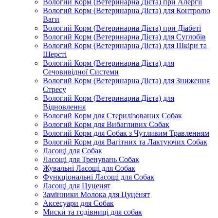
Вологий Корм (Ветеринарна Дієта) при Алергії
Вологий Корм (Ветеринарна Дієта) для Контролю
Ваги
Вологий Корм (Ветеринарна Дієта) при Діабеті
Вологий Корм (Ветеринарна Дієта) для Суглобів
Вологий Корм (Ветеринарна Дієта) для Шкіри та
Шерсті
Вологий Корм (Ветеринарна Дієта) для
Сечовивідної Системи
Вологий Корм (Ветеринарна Дієта) для Зниження
Стресу
Вологий Корм (Ветеринарна Дієта) для
Відновлення
Вологий Корм для Стерилізованих Собак
Вологий Корм для Вибагливих Собак
Вологий Корм для Собак з Чутливим Травленням
Вологий Корм для Вагітних та Лактуючих Собак
Ласощі для Собак
Ласощі для Тренувань Собак
Жувальні Ласощі для Собак
Функціональні Ласощі для Собак
Ласощі для Цуценят
Замінники Молока для Цуценят
Аксесуари для Собак
Миски та годівниці для собак