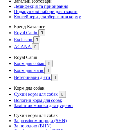
Загальні зоотовари
Дезінфекція та прибирання
Подарункові набори для тварин
Контейнери для зберігання корму
Бренд Каталоги
Royal Canin

Exclusion

ACANA

Royal Canin
Корм для собак

Корм для котів

Ветеринарні дієти

Корм для собак
Сухий корм для собак

Вологий корм для собак
Замінник молока для цуценят
Сухий корм для собак
За розміром породи (SHN)
За породою (BHN)