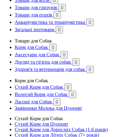
Товари для котів

Товари для гризунів

Товари для птахів

Акваріумістика та тераріумістика

Загальні зоотовари

Товари для Собак
Корм для Собак

Аксесуари для Собак

Догляд та гігієна для собак

Здоров'я та ветеринарія для собак

Корм для Собак
Сухий Корм для Собак

Вологий Корм для Собак

Ласощі для Собак

Замінники Молока для Цуценят
Сухий Корм для Собак
Сухий Корм для Цуценят
Сухий Корм для Дорослих Собак (1-6 років)
Сухий Корм для Літніх Собак (7+ років)