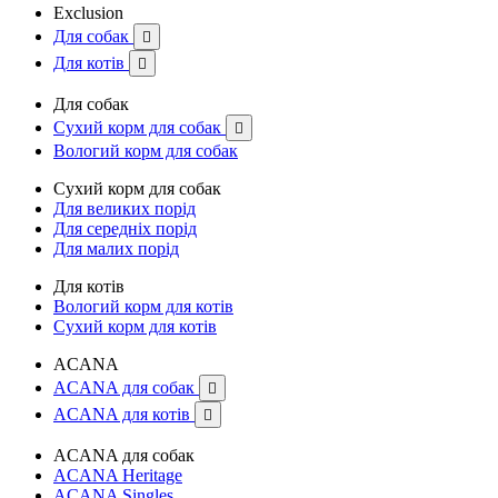
Exclusion
Для собак

Для котів

Для собак
Сухий корм для собак

Вологий корм для собак
Сухий корм для собак
Для великих порід
Для середніх порід
Для малих порід
Для котів
Вологий корм для котів
Сухий корм для котів
ACANA
ACANA для собак

ACANA для котів

ACANA для собак
ACANA Heritage
ACANA Singles