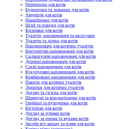
Переноски для котів
Будиночки та лежанки для котів
Амуніція для котів
Нашийники для котів
Шлеї та повідці для котів
Килимки для котів
Туалети, наповнювачі та аксесуари
Туалети та лотки для котів
Наповнювачі для котячих туалетів
Бентонітові наповнювачі для котів
Силікагелеві наповнювачі для котів
Деревні наповнювачі для котів
Соєві наповнювачі для котів
Кукурудзяні наповнювачі для котів
Комбіновані наповнювачі для котів
Пакети для котячих туалетів
Лопатки для котячих туалетів
Догляд та гігієна для котів
Шампуні та кондиціонери для котів
Гребінці та пуходерки для котів
Кігтерізи для котів
Догляд за зубами котів
Догляд за очима та вухами котів
Засоби від запаху та плям для котів
Котяча м'ята (котовник)