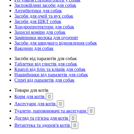
Заспокійливі засоби для собак
Антибіотики для собак
Засоби для очей та вух собак
Засоби для ШКТ собак
Хондропротектори для собак
Захисні коміри для собак
Замінники молока для цуценят
Засоби для швидкого відновлення собак
Вакцини для собак
Засоби від паразитів для собак
Таблетки від глистів для собак
Краплі від бліх та кліщів для собак
Нашийники від паразитів для собак
Спреї від паразитів для собак
Товари для котів
Корм для котів

Аксесуари для котів

Туалети, наповнювачі та аксесуари

Догляд та гігієна для котів

Ветаптека та здоров'я котів
