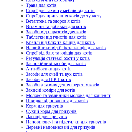
Трава для котів
Спреї для захисту меблів від котів
Спреї для привчання котів до туалету
Ветаптека та здоров'я котів
Вітаміни та добавки для котів
Засоби від паразитів для котів
Таблетки від глистів для котів
Краплі від бліх та кліщів для котів
Нашийники від бліх та кліщів для котів
Спреї від бліх та кліщів для котів
Регуляція статевої охоти у котів
Заспокійливі засоби для котів
Антибіотики для котів
Засоби для очей та вух котів
Засоби для ШКТ котів
Засоби для виведення шерсті у котів
Захисні коміри для котів
Молоко та замінники молока для кошенят
Швидке відновлення для котів
Корм для гризунів
Сухий корм для гризунів
Ласощі для гризунів
Наповнювачі та підстилки для гризунів
Деревні наповнювачі для гризунів