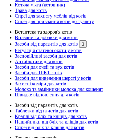
Котяча м'ята (котовник)
Трава для котів
Спреї для захисту меблів від котів
Спреї для привчання котів до туалету
Ветаптека та здоров'я котів
Вітаміни та добавки для котів
Засоби від паразитів для котів

Регуляція статевої охоти у котів
Заспокійливі засоби для котів
Антибіотики для котів
Засоби для очей та вух котів
Засоби для ШКТ котів
Засоби для виведення шерсті у котів
Захисні коміри для котів
Молоко та замінники молока для кошенят
Швидке відновлення для котів
Засоби від паразитів для котів
Таблетки від глистів для котів
Краплі від бліх та кліщів для котів
Нашийники від бліх та кліщів для котів
Спреї від бліх та кліщів для котів
Товари для гризунів