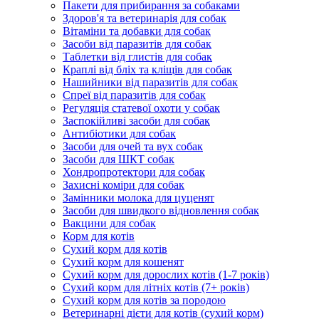
Пакети для прибирання за собаками
Здоров'я та ветеринарія для собак
Вітаміни та добавки для собак
Засоби від паразитів для собак
Таблетки від глистів для собак
Краплі від бліх та кліщів для собак
Нашийники від паразитів для собак
Спреї від паразитів для собак
Регуляція статевої охоти у собак
Заспокійливі засоби для собак
Антибіотики для собак
Засоби для очей та вух собак
Засоби для ШКТ собак
Хондропротектори для собак
Захисні коміри для собак
Замінники молока для цуценят
Засоби для швидкого відновлення собак
Вакцини для собак
Корм для котів
Сухий корм для котів
Сухий корм для кошенят
Сухий корм для дорослих котів (1-7 років)
Сухий корм для літніх котів (7+ років)
Сухий корм для котів за породою
Ветеринарні дієти для котів (сухий корм)