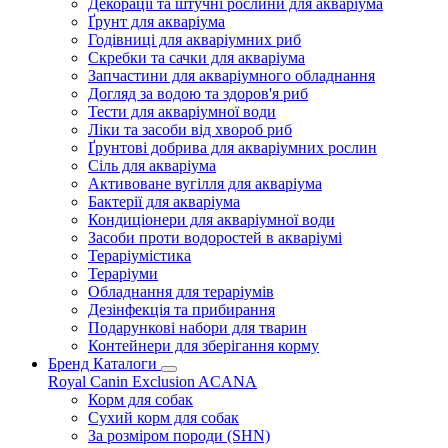
Декорації та штучні рослини для акваріума
Ґрунт для акваріума
Годівниці для акваріумних риб
Скребки та сачки для акваріума
Запчастини для акваріумного обладнання
Догляд за водою та здоров'я риб
Тести для акваріумної води
Ліки та засоби від хвороб риб
Ґрунтові добрива для акваріумних рослин
Сіль для акваріума
Активоване вугілля для акваріума
Бактерії для акваріума
Кондиціонери для акваріумної води
Засоби проти водоростей в акваріумі
Тераріумістика
Тераріуми
Обладнання для тераріумів
Дезінфекція та прибирання
Подарункові набори для тварин
Контейнери для зберігання корму
Бренд Каталоги
Royal Canin
Exclusion
ACANA
Корм для собак
Сухий корм для собак
За розміром породи (SHN)