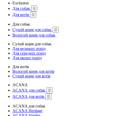
Exclusion
Для собак

Для котів

Для собак
Сухий корм для собак

Вологий корм для собак
Сухий корм для собак
Для великих порід
Для середніх порід
Для малих порід
Для котів
Вологий корм для котів
Сухий корм для котів
ACANA
ACANA для собак

ACANA для котів

ACANA для собак
ACANA Heritage
ACANA Singles