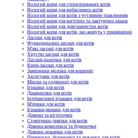
Вологий корм для стерилізованих котів
Вологий корм для вибагливих котів
Вологий корм для котів з чутливим травленням
Вологий корм для вагітних та лактуючих кішок
Вологий корм для довгошерстих котів
Вологий корм для котів, що живуть у приміщенні
Ласощі для котів
Функціональні ласощі для котів
М'які ласощі для котів
Хрусткі ласощі для котів
Ласощі-палички для котів
Крем-ласощі для котів
Замінники молока для кошенят
Аксесуари для котів
Миски та годівниці для котів
Іграшки для котів
Дражнилки для котів
Інтерактивні іграшки для котів
М'ячики для котів
Іграшки-мишки для котів
Дряпки та кігтеточки
Стовпчики-дряпки для котів
Дряпки-комплекси та будиночки
Дряпки-лежанки для котів
Переноски, будиночки та лежанки для котів