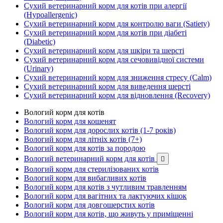
Сухий ветеринарний корм для котів при алергії
(Hypoallergenic)
Сухий ветеринарний корм для контролю ваги (Satiety)
Сухий ветеринарний корм для котів при діабеті
(Diabetic)
Сухий ветеринарний корм для шкіри та шерсті
Сухий ветеринарний корм для сечовивідної системи
(Urinary)
Сухий ветеринарний корм для зниження стресу (Calm)
Сухий ветеринарний корм для виведення шерсті
Сухий ветеринарний корм для відновлення (Recovery)
Вологий корм для котів
Вологий корм для кошенят
Вологий корм для дорослих котів (1-7 років)
Вологий корм для літніх котів (7+)
Вологий корм для котів за породою
Вологий ветеринарний корм для котів

Вологий корм для стерилізованих котів
Вологий корм для вибагливих котів
Вологий корм для котів з чутливим травленням
Вологий корм для вагітних та лактуючих кішок
Вологий корм для довгошерстих котів
Вологий корм для котів, що живуть у приміщенні