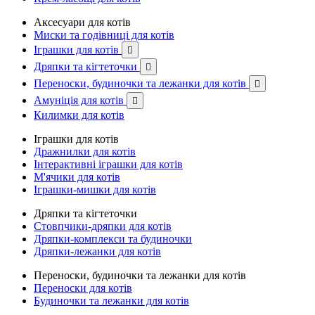
Аксесуари для котів
Миски та годівниці для котів
Іграшки для котів

Дряпки та кігтеточки

Переноски, будиночки та лежанки для котів

Амуніція для котів

Килимки для котів
Іграшки для котів
Дражнилки для котів
Інтерактивні іграшки для котів
М'ячики для котів
Іграшки-мишки для котів
Дряпки та кігтеточки
Стовпчики-дряпки для котів
Дряпки-комплекси та будиночки
Дряпки-лежанки для котів
Переноски, будиночки та лежанки для котів
Переноски для котів
Будиночки та лежанки для котів