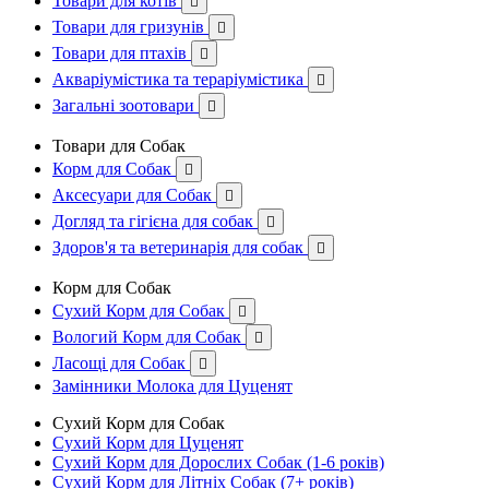
Товари для котів

Товари для гризунів

Товари для птахів

Акваріумістика та тераріумістика

Загальні зоотовари

Товари для Собак
Корм для Собак

Аксесуари для Собак

Догляд та гігієна для собак

Здоров'я та ветеринарія для собак

Корм для Собак
Сухий Корм для Собак

Вологий Корм для Собак

Ласощі для Собак

Замінники Молока для Цуценят
Сухий Корм для Собак
Сухий Корм для Цуценят
Сухий Корм для Дорослих Собак (1-6 років)
Сухий Корм для Літніх Собак (7+ років)