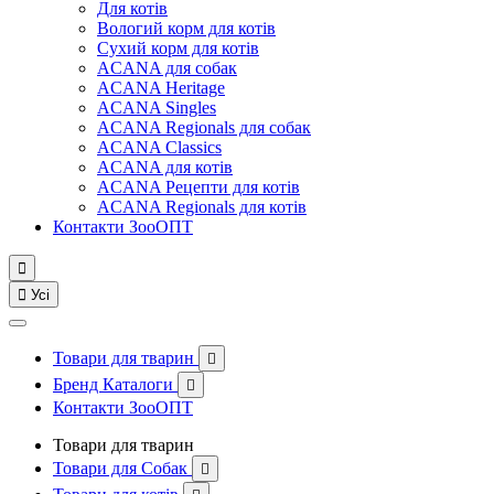
Для котів
Вологий корм для котів
Сухий корм для котів
ACANA для собак
ACANA Heritage
ACANA Singles
ACANA Regionals для собак
ACANA Classics
ACANA для котів
ACANA Рецепти для котів
ACANA Regionals для котів
Контакти ЗооОПТ


Усі
Товари для тварин

Бренд Каталоги

Контакти ЗооОПТ
Товари для тварин
Товари для Собак
