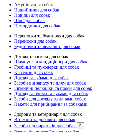
Амуніція для собак
Нашийники для собак
Повідці для собак
Шлеї для собак
Намордники для собак
Переноски та будиночки для собак
Переноски для собак
Будиночки та лежанки для собак
Догляд та гігієна для собак
Шампуні та кондиціонери для собак
Гребінці та пуходерки для собак
Кігтерізи для собак
Догляд за зубами для собак
Засоби від запаху та плям для собак
Гігієнічні пелюшки та пояси для собак
Догляд за очима та вухами для собак
Засоби для догляду за лапами собак
Пакети для прибирання за собаками
Здоров'я та ветеринарія для собак
Вітаміни та добавки для собак
Засоби від паразитів для собак

Регуляція статевої охоти у собак