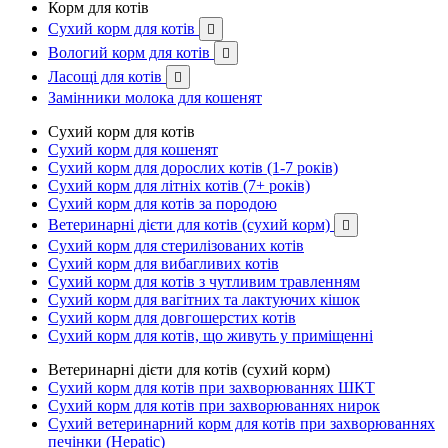
Корм для котів
Сухий корм для котів

Вологий корм для котів

Ласощі для котів

Замінники молока для кошенят
Сухий корм для котів
Сухий корм для кошенят
Сухий корм для дорослих котів (1-7 років)
Сухий корм для літніх котів (7+ років)
Сухий корм для котів за породою
Ветеринарні дієти для котів (сухий корм)

Сухий корм для стерилізованих котів
Сухий корм для вибагливих котів
Сухий корм для котів з чутливим травленням
Сухий корм для вагітних та лактуючих кішок
Сухий корм для довгошерстих котів
Сухий корм для котів, що живуть у приміщенні
Ветеринарні дієти для котів (сухий корм)
Сухий корм для котів при захворюваннях ШКТ
Сухий корм для котів при захворюваннях нирок
Сухий ветеринарний корм для котів при захворюваннях
печінки (Hepatic)