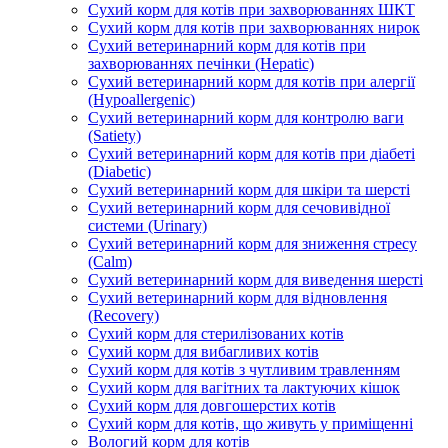
Сухий корм для котів при захворюваннях ШКТ
Сухий корм для котів при захворюваннях нирок
Сухий ветеринарний корм для котів при
захворюваннях печінки (Hepatic)
Сухий ветеринарний корм для котів при алергії
(Hypoallergenic)
Сухий ветеринарний корм для контролю ваги
(Satiety)
Сухий ветеринарний корм для котів при діабеті
(Diabetic)
Сухий ветеринарний корм для шкіри та шерсті
Сухий ветеринарний корм для сечовивідної
системи (Urinary)
Сухий ветеринарний корм для зниження стресу
(Calm)
Сухий ветеринарний корм для виведення шерсті
Сухий ветеринарний корм для відновлення
(Recovery)
Сухий корм для стерилізованих котів
Сухий корм для вибагливих котів
Сухий корм для котів з чутливим травленням
Сухий корм для вагітних та лактуючих кішок
Сухий корм для довгошерстих котів
Сухий корм для котів, що живуть у приміщенні
Вологий корм для котів