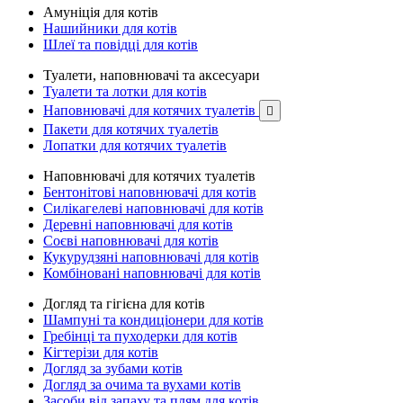
Амуніція для котів
Нашийники для котів
Шлеї та повідці для котів
Туалети, наповнювачі та аксесуари
Туалети та лотки для котів
Наповнювачі для котячих туалетів

Пакети для котячих туалетів
Лопатки для котячих туалетів
Наповнювачі для котячих туалетів
Бентонітові наповнювачі для котів
Силікагелеві наповнювачі для котів
Деревні наповнювачі для котів
Соєві наповнювачі для котів
Кукурудзяні наповнювачі для котів
Комбіновані наповнювачі для котів
Догляд та гігієна для котів
Шампуні та кондиціонери для котів
Гребінці та пуходерки для котів
Кігтерізи для котів
Догляд за зубами котів
Догляд за очима та вухами котів
Засоби від запаху та плям для котів