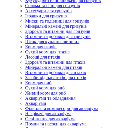
Кукурудзяні наповнювачі для гризунів
Солома та сіно для гризунів
Аксесуари для гризунів
Іграшки для гризунів
Миски та годівниці для гризунів
Мінеральні камені для гризунів
Здоров'я та вітаміни для гризунів
Вітаміни та добавки для гризунів
Пісок для купання шиншил
Корм для птахів
Сухий корм для птахів
Ласощі для птахів
Здоров'я та вітаміни для птахів
Мінеральні камені для птахів
Вітаміни та добавки для птахів
Засоби від паразитів для птахів
Корм для риб
Сухий корм для риб
Живий корм для риб
Акваріуми та обладнання
Акваріуми
Фільтри та компресори для акваріума
Нагрівачі для акваріума
Освітлення для акваріума
Помпи та насоси для акваріума