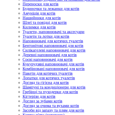
Переноски для котів
Будиночки та лежанки для котів
Амуніція для котів
Нашийники для котів
Шлеї та повідці для котів
Килимки для котів
Туалети, наповнювачі та аксесуари
Туалети та лотки для котів
Наповнювачі для котячих туалетів
Бентонітові наповнювачі для котів
Силікагелеві наповнювачі для котів
Деревні наповнювачі для котів
Соєві наповнювачі для котів
Кукурудзяні наповнювачі для котів
Комбіновані наповнювачі для котів
Пакети для котячих туалетів
Лопатки для котячих туалетів
Догляд та гігієна для котів
Шампуні та кондиціонери для котів
Гребінці та пуходерки для котів
Кігтерізи для котів
Догляд за зубами котів
Догляд за очима та вухами котів
Засоби від запаху та плям для котів
Котяча м'ята (котовник)