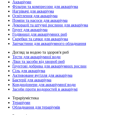
Акваріуми
Фільтри та компресори для акваріума
Нагрівачі для акваріума
Освітлення для акваріума
Помпи та насоси для акваріума
Декорації та штучні рослини для акваріума
Ґрунт для акваріума
Годівниці для акваріумних риб
Скребки та сачки для акваріума
Запчастини для акваріумного обладнання
Догляд за водою та здоров'я риб
Тести для акваріумної води
Ліки та засоби від хвороб риб
Ґрунтові добрива для акваріумних рослин
Сіль для акваріума
Активоване вугілля для акваріума
Бактерії для акваріума
Кондиціонери для акваріумної води
Засоби проти водоростей в акваріумі
Тераріумістика
Тераріуми
Обладнання для тераріумів