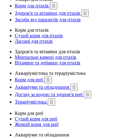
Корм для птахів

Здоров'я та вітаміни для птахів

Засоби від паразитів для птахів
Корм для птахів
Сухий корм для птахів
Ласощі для птахів
Здоров'я та вітаміни для птахів
Мінеральні камені для птахів
Вітаміни та добавки для птахів
Акваріумістика та тераріумістика
Корм для риб

Акваріуми та обладнання

Догляд за водою та здоров'я риб

Тераріумістика

Корм для риб
Сухий корм для риб
Живий корм для риб
Акваріуми та обладнання