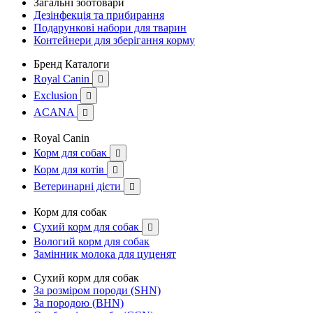
Загальні зоотовари
Дезінфекція та прибирання
Подарункові набори для тварин
Контейнери для зберігання корму
Бренд Каталоги
Royal Canin

Exclusion

ACANA

Royal Canin
Корм для собак

Корм для котів

Ветеринарні дієти

Корм для собак
Сухий корм для собак

Вологий корм для собак
Замінник молока для цуценят
Сухий корм для собак
За розміром породи (SHN)
За породою (BHN)