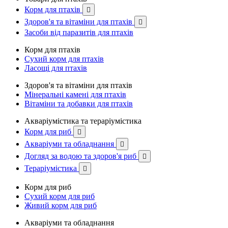
Корм для птахів

Здоров'я та вітаміни для птахів

Засоби від паразитів для птахів
Корм для птахів
Сухий корм для птахів
Ласощі для птахів
Здоров'я та вітаміни для птахів
Мінеральні камені для птахів
Вітаміни та добавки для птахів
Акваріумістика та тераріумістика
Корм для риб

Акваріуми та обладнання

Догляд за водою та здоров'я риб

Тераріумістика

Корм для риб
Сухий корм для риб
Живий корм для риб
Акваріуми та обладнання