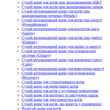
Сухий корм для котів при захворюваннях ШКТ
Сухий корм для котів при захворюваннях нирок
Сухий ветеринарний корм для котів при
захворюваннях печінки (Hepatic)
Сухий ветеринарний корм для котів при алергії
(Hypoallergenic)
Сухий ветеринарний корм для контролю ваги
(Satiety)
Сухий ветеринарний корм для котів при діабеті
(Diabetic)
Сухий ветеринарний корм для шкіри та шерсті
Сухий ветеринарний корм для сечовивідної
системи (Urinary)
Сухий ветеринарний корм для зниження стресу
(Calm)
Сухий ветеринарний корм для виведення шерсті
Сухий ветеринарний корм для відновлення
(Recovery)
Сухий корм для стерилізованих котів
Сухий корм для вибагливих котів
Сухий корм для котів з чутливим травленням
Сухий корм для вагітних та лактуючих кішок
Сухий корм для довгошерстих котів
Сухий корм для котів, що живуть у приміщенні
Вологий корм для котів