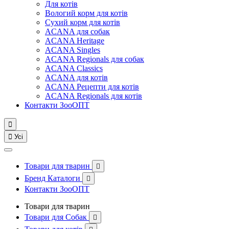
Для котів
Вологий корм для котів
Сухий корм для котів
ACANA для собак
ACANA Heritage
ACANA Singles
ACANA Regionals для собак
ACANA Classics
ACANA для котів
ACANA Рецепти для котів
ACANA Regionals для котів
Контакти ЗооОПТ


Усі
Товари для тварин

Бренд Каталоги

Контакти ЗооОПТ
Товари для тварин
Товари для Собак
