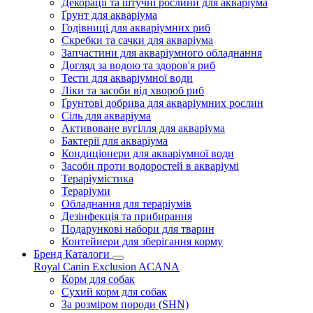
Декорації та штучні рослини для акваріума
Ґрунт для акваріума
Годівниці для акваріумних риб
Скребки та сачки для акваріума
Запчастини для акваріумного обладнання
Догляд за водою та здоров'я риб
Тести для акваріумної води
Ліки та засоби від хвороб риб
Ґрунтові добрива для акваріумних рослин
Сіль для акваріума
Активоване вугілля для акваріума
Бактерії для акваріума
Кондиціонери для акваріумної води
Засоби проти водоростей в акваріумі
Тераріумістика
Тераріуми
Обладнання для тераріумів
Дезінфекція та прибирання
Подарункові набори для тварин
Контейнери для зберігання корму
Бренд Каталоги
Royal Canin
Exclusion
ACANA
Корм для собак
Сухий корм для собак
За розміром породи (SHN)