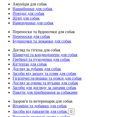
Амуніція для собак
Нашийники для собак
Повідці для собак
Шлеї для собак
Намордники для собак
Переноски та будиночки для собак
Переноски для собак
Будиночки та лежанки для собак
Догляд та гігієна для собак
Шампуні та кондиціонери для собак
Гребінці та пуходерки для собак
Кігтерізи для собак
Догляд за зубами для собак
Засоби від запаху та плям для собак
Гігієнічні пелюшки та пояси для собак
Догляд за очима та вухами для собак
Засоби для догляду за лапами собак
Пакети для прибирання за собаками
Здоров'я та ветеринарія для собак
Вітаміни та добавки для собак
Засоби від паразитів для собак

Регуляція статевої охоти у собак