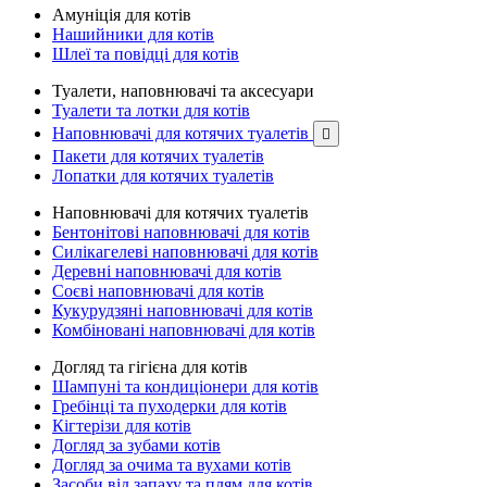
Амуніція для котів
Нашийники для котів
Шлеї та повідці для котів
Туалети, наповнювачі та аксесуари
Туалети та лотки для котів
Наповнювачі для котячих туалетів

Пакети для котячих туалетів
Лопатки для котячих туалетів
Наповнювачі для котячих туалетів
Бентонітові наповнювачі для котів
Силікагелеві наповнювачі для котів
Деревні наповнювачі для котів
Соєві наповнювачі для котів
Кукурудзяні наповнювачі для котів
Комбіновані наповнювачі для котів
Догляд та гігієна для котів
Шампуні та кондиціонери для котів
Гребінці та пуходерки для котів
Кігтерізи для котів
Догляд за зубами котів
Догляд за очима та вухами котів
Засоби від запаху та плям для котів