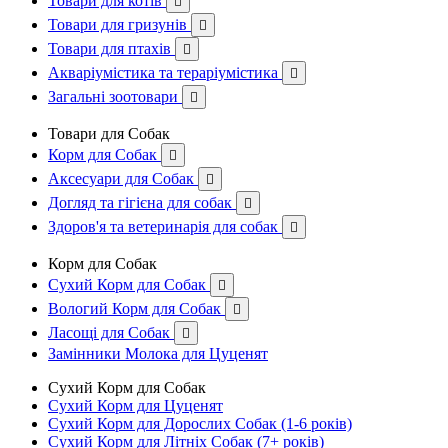
Товари для котів

Товари для гризунів

Товари для птахів

Акваріумістика та тераріумістика

Загальні зоотовари

Товари для Собак
Корм для Собак

Аксесуари для Собак

Догляд та гігієна для собак

Здоров'я та ветеринарія для собак

Корм для Собак
Сухий Корм для Собак

Вологий Корм для Собак

Ласощі для Собак

Замінники Молока для Цуценят
Сухий Корм для Собак
Сухий Корм для Цуценят
Сухий Корм для Дорослих Собак (1-6 років)
Сухий Корм для Літніх Собак (7+ років)