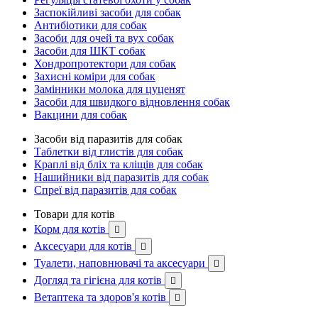
Заспокійливі засоби для собак
Антибіотики для собак
Засоби для очей та вух собак
Засоби для ШКТ собак
Хондропротектори для собак
Захисні коміри для собак
Замінники молока для цуценят
Засоби для швидкого відновлення собак
Вакцини для собак
Засоби від паразитів для собак
Таблетки від глистів для собак
Краплі від бліх та кліщів для собак
Нашийники від паразитів для собак
Спреї від паразитів для собак
Товари для котів
Корм для котів

Аксесуари для котів

Туалети, наповнювачі та аксесуари

Догляд та гігієна для котів

Ветаптека та здоров'я котів
