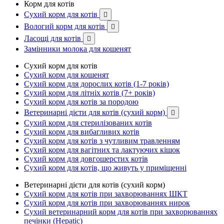
Корм для котів
Сухий корм для котів

Вологий корм для котів

Ласощі для котів

Замінники молока для кошенят
Сухий корм для котів
Сухий корм для кошенят
Сухий корм для дорослих котів (1-7 років)
Сухий корм для літніх котів (7+ років)
Сухий корм для котів за породою
Ветеринарні дієти для котів (сухий корм)

Сухий корм для стерилізованих котів
Сухий корм для вибагливих котів
Сухий корм для котів з чутливим травленням
Сухий корм для вагітних та лактуючих кішок
Сухий корм для довгошерстих котів
Сухий корм для котів, що живуть у приміщенні
Ветеринарні дієти для котів (сухий корм)
Сухий корм для котів при захворюваннях ШКТ
Сухий корм для котів при захворюваннях нирок
Сухий ветеринарний корм для котів при захворюваннях
печінки (Hepatic)