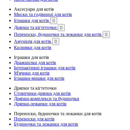
Аксесуари для котів
Миски та годівниці для котів
Іграшки для котів

Дряпки та кігтеточки

Переноски, будиночки та лежанки для котів

Амуніція для котів

Килимки для котів
Іграшки для котів
Дражнилки для котів
Інтерактивні іграшки для котів
М'ячики для котів
Іграшки-мишки для котів
Дряпки та кігтеточки
Стовпчики-дряпки для котів
Дряпки-комплекси та будиночки
Дряпки-лежанки для котів
Переноски, будиночки та лежанки для котів
Переноски для котів
Будиночки та лежанки для котів