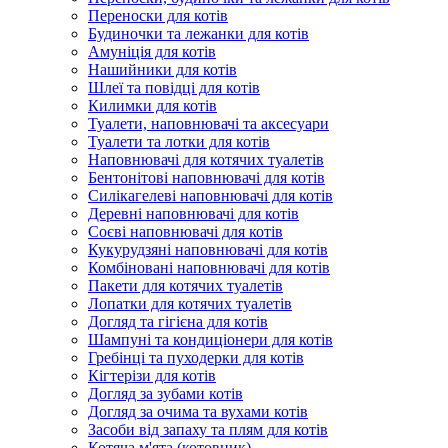
Переноски для котів
Будиночки та лежанки для котів
Амуніція для котів
Нашийники для котів
Шлеї та повідці для котів
Килимки для котів
Туалети, наповнювачі та аксесуари
Туалети та лотки для котів
Наповнювачі для котячих туалетів
Бентонітові наповнювачі для котів
Силікагелеві наповнювачі для котів
Деревні наповнювачі для котів
Соєві наповнювачі для котів
Кукурудзяні наповнювачі для котів
Комбіновані наповнювачі для котів
Пакети для котячих туалетів
Лопатки для котячих туалетів
Догляд та гігієна для котів
Шампуні та кондиціонери для котів
Гребінці та пуходерки для котів
Кігтерізи для котів
Догляд за зубами котів
Догляд за очима та вухами котів
Засоби від запаху та плям для котів
Котяча м'ята (котовник)