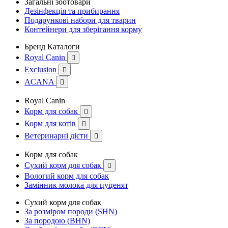
Загальні зоотовари
Дезінфекція та прибирання
Подарункові набори для тварин
Контейнери для зберігання корму
Бренд Каталоги
Royal Canin

Exclusion

ACANA

Royal Canin
Корм для собак

Корм для котів

Ветеринарні дієти

Корм для собак
Сухий корм для собак

Вологий корм для собак
Замінник молока для цуценят
Сухий корм для собак
За розміром породи (SHN)
За породою (BHN)