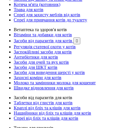
Котяча м'ята (котовник)
Трава для котів
Спреї для захисту меблів від котів
Спреї для привчання котів до туалету
Ветаптека та здоров'я котів
Вітаміни та добавки для котів
Засоби від паразитів для котів

Регуляція статевої охоти у котів
Заспокійливі засоби для котів
Антибіотики для котів
Засоби для очей та вух котів
Засоби для ШКТ котів
Засоби для виведення шерсті у котів
Захисні коміри для котів
Молоко та замінники молока для кошенят
Швидке відновлення для котів
Засоби від паразитів для котів
Таблетки від глистів для котів
Краплі від бліх та кліщів для котів
Нашийники від бліх та кліщів для котів
Спреї від бліх та кліщів для котів
Товари для гризунів