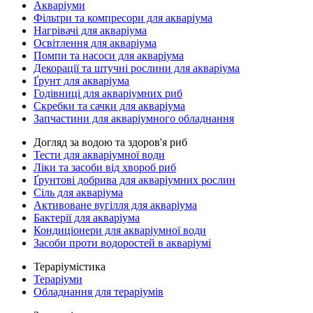
Акваріуми
Фільтри та компресори для акваріума
Нагрівачі для акваріума
Освітлення для акваріума
Помпи та насоси для акваріума
Декорації та штучні рослини для акваріума
Ґрунт для акваріума
Годівниці для акваріумних риб
Скребки та сачки для акваріума
Запчастини для акваріумного обладнання
Догляд за водою та здоров'я риб
Тести для акваріумної води
Ліки та засоби від хвороб риб
Ґрунтові добрива для акваріумних рослин
Сіль для акваріума
Активоване вугілля для акваріума
Бактерії для акваріума
Кондиціонери для акваріумної води
Засоби проти водоростей в акваріумі
Тераріумістика
Тераріуми
Обладнання для тераріумів