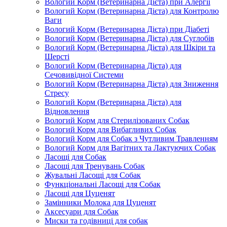
Вологий Корм (Ветеринарна Дієта) при Алергії
Вологий Корм (Ветеринарна Дієта) для Контролю
Ваги
Вологий Корм (Ветеринарна Дієта) при Діабеті
Вологий Корм (Ветеринарна Дієта) для Суглобів
Вологий Корм (Ветеринарна Дієта) для Шкіри та
Шерсті
Вологий Корм (Ветеринарна Дієта) для
Сечовивідної Системи
Вологий Корм (Ветеринарна Дієта) для Зниження
Стресу
Вологий Корм (Ветеринарна Дієта) для
Відновлення
Вологий Корм для Стерилізованих Собак
Вологий Корм для Вибагливих Собак
Вологий Корм для Собак з Чутливим Травленням
Вологий Корм для Вагітних та Лактуючих Собак
Ласощі для Собак
Ласощі для Тренувань Собак
Жувальні Ласощі для Собак
Функціональні Ласощі для Собак
Ласощі для Цуценят
Замінники Молока для Цуценят
Аксесуари для Собак
Миски та годівниці для собак