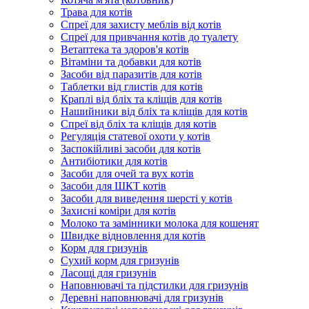
Трава для котів
Спреї для захисту меблів від котів
Спреї для привчання котів до туалету
Ветаптека та здоров'я котів
Вітаміни та добавки для котів
Засоби від паразитів для котів
Таблетки від глистів для котів
Краплі від бліх та кліщів для котів
Нашийники від бліх та кліщів для котів
Спреї від бліх та кліщів для котів
Регуляція статевої охоти у котів
Заспокійливі засоби для котів
Антибіотики для котів
Засоби для очей та вух котів
Засоби для ШКТ котів
Засоби для виведення шерсті у котів
Захисні коміри для котів
Молоко та замінники молока для кошенят
Швидке відновлення для котів
Корм для гризунів
Сухий корм для гризунів
Ласощі для гризунів
Наповнювачі та підстилки для гризунів
Деревні наповнювачі для гризунів