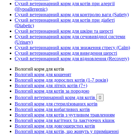
Сухий ветеринарний корм для котів при алергії
(Hypoallergenic)
Сухий ветеринарний корм для контролю ваги (Satiety)
Сухий ветеринарний корм для котів при діабеті
(Diabetic)
Сухий ветеринарний корм для шкіри та шерсті
Сухий ветеринарний корм для сечовивідної системи
(Urinary)
Сухий ветеринарний корм для зниження стресу (Calm)
Сухий ветеринарний корм для виведення шерсті
Сухий ветеринарний корм для відновлення (Recovery)
Вологий корм для котів
Вологий корм для кошенят
Вологий корм для дорослих котів (1-7 років)
Вологий корм для літніх котів (7+)
Вологий корм для котів за породою
Вологий ветеринарний корм для котів

Вологий корм для стерилізованих котів
Вологий корм для вибагливих котів
Вологий корм для котів з чутливим травленням
Вологий корм для вагітних та лактуючих кішок
Вологий корм для довгошерстих котів
Вологий корм для котів, що живуть у приміщенні