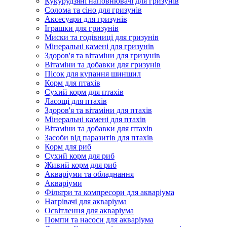
Кукурудзяні наповнювачі для гризунів
Солома та сіно для гризунів
Аксесуари для гризунів
Іграшки для гризунів
Миски та годівниці для гризунів
Мінеральні камені для гризунів
Здоров'я та вітаміни для гризунів
Вітаміни та добавки для гризунів
Пісок для купання шиншил
Корм для птахів
Сухий корм для птахів
Ласощі для птахів
Здоров'я та вітаміни для птахів
Мінеральні камені для птахів
Вітаміни та добавки для птахів
Засоби від паразитів для птахів
Корм для риб
Сухий корм для риб
Живий корм для риб
Акваріуми та обладнання
Акваріуми
Фільтри та компресори для акваріума
Нагрівачі для акваріума
Освітлення для акваріума
Помпи та насоси для акваріума