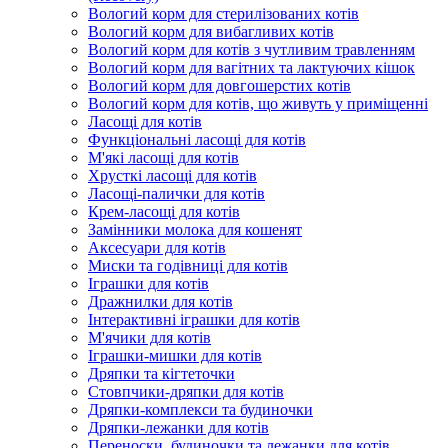
Вологий корм для стерилізованих котів
Вологий корм для вибагливих котів
Вологий корм для котів з чутливим травленням
Вологий корм для вагітних та лактуючих кішок
Вологий корм для довгошерстих котів
Вологий корм для котів, що живуть у приміщенні
Ласощі для котів
Функціональні ласощі для котів
М'які ласощі для котів
Хрусткі ласощі для котів
Ласощі-палички для котів
Крем-ласощі для котів
Замінники молока для кошенят
Аксесуари для котів
Миски та годівниці для котів
Іграшки для котів
Дражнилки для котів
Інтерактивні іграшки для котів
М'ячики для котів
Іграшки-мишки для котів
Дряпки та кігтеточки
Стовпчики-дряпки для котів
Дряпки-комплекси та будиночки
Дряпки-лежанки для котів
Переноски, будиночки та лежанки для котів