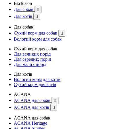
Exclusion
Для собак

Для котів

Для собак
Сухий корм для собак

Вологий корм для собак
Сухий корм для собак
Для великих порід
Для середніх порід
Для малих порід
Для котів
Вологий корм для котів
Сухий корм для котів
ACANA
ACANA для собак

ACANA для котів

ACANA для собак
ACANA Heritage
ACANA Singles