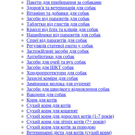
Пакети для прибирання за собаками
Здоров'я та ветеринарія для собак
Вітаміни та добавки для собак
Засоби від паразитів для собак
Таблетки від глистів для собак
Краплі від бліх та кліщів для собак
Нашийники від паразитів для собак
Спреї від паразитів для собак
Регуляція статевої охоти у собак
Заспокійливі засоби для собак
Антибіотики для собак
Засоби для очей та вух собак
Засоби для ШКТ собак
Хондропротектори для собак
Захисні коміри для собак
Замінники молока для цуценят
Засоби для швидкого відновлення собак
Вакцини для собак
Корм для котів
Сухий корм для котів
Сухий корм для кошенят
Сухий корм для дорослих котів (1-7 років)
Сухий корм для літніх котів (7+ років)
Сухий корм для котів за породою
Ветеринарні дієти для котів (сухий корм)