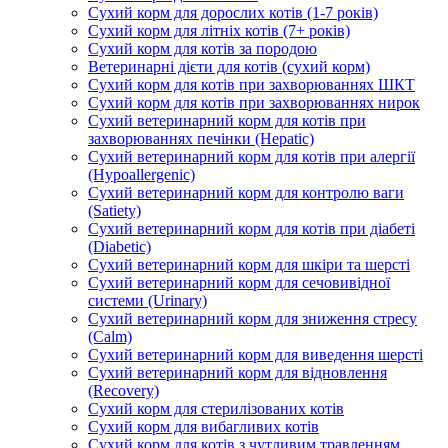
Сухий корм для дорослих котів (1-7 років)
Сухий корм для літніх котів (7+ років)
Сухий корм для котів за породою
Ветеринарні дієти для котів (сухий корм)
Сухий корм для котів при захворюваннях ШКТ
Сухий корм для котів при захворюваннях нирок
Сухий ветеринарний корм для котів при
захворюваннях печінки (Hepatic)
Сухий ветеринарний корм для котів при алергії
(Hypoallergenic)
Сухий ветеринарний корм для контролю ваги
(Satiety)
Сухий ветеринарний корм для котів при діабеті
(Diabetic)
Сухий ветеринарний корм для шкіри та шерсті
Сухий ветеринарний корм для сечовивідної
системи (Urinary)
Сухий ветеринарний корм для зниження стресу
(Calm)
Сухий ветеринарний корм для виведення шерсті
Сухий ветеринарний корм для відновлення
(Recovery)
Сухий корм для стерилізованих котів
Сухий корм для вибагливих котів
Сухий корм для котів з чутливим травленням