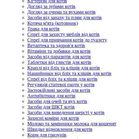
Кігтерізи для котів
Догляд за зубами котів
Догляд за очима та вухами котів
Засоби від запаху та плям для котів
Котяча м'ята (котовник)
Трава для котів
Спреї для захисту меблів від котів
Спреї для привчання котів до туалету
Ветаптека та здоров'я котів
Вітаміни та добавки для котів
Засоби від паразитів для котів
Таблетки від глистів для котів
Краплі від бліх та кліщів для котів
Нашийники від бліх та кліщів для котів
Спреї від бліх та кліщів для котів
Регуляція статевої охоти у котів
Заспокійливі засоби для котів
Антибіотики для котів
Засоби для очей та вух котів
Засоби для ШКТ котів
Засоби для виведення шерсті у котів
Захисні коміри для котів
Молоко та замінники молока для кошенят
Швидке відновлення для котів
Корм для гризунів