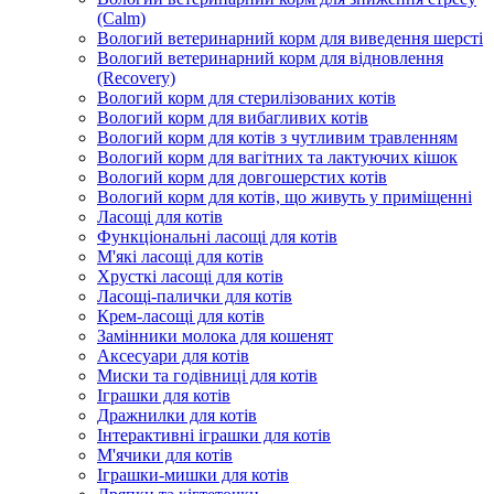
(Calm)
Вологий ветеринарний корм для виведення шерсті
Вологий ветеринарний корм для відновлення
(Recovery)
Вологий корм для стерилізованих котів
Вологий корм для вибагливих котів
Вологий корм для котів з чутливим травленням
Вологий корм для вагітних та лактуючих кішок
Вологий корм для довгошерстих котів
Вологий корм для котів, що живуть у приміщенні
Ласощі для котів
Функціональні ласощі для котів
М'які ласощі для котів
Хрусткі ласощі для котів
Ласощі-палички для котів
Крем-ласощі для котів
Замінники молока для кошенят
Аксесуари для котів
Миски та годівниці для котів
Іграшки для котів
Дражнилки для котів
Інтерактивні іграшки для котів
М'ячики для котів
Іграшки-мишки для котів