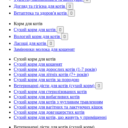
Догляд та гігієна для котів

Ветаптека та здоров'я котів

Корм для котів
Сухий корм для котів

Вологий корм для котів

Ласощі для котів

Замінники молока для кошенят
Сухий корм для котів
Сухий корм для кошенят
Сухий корм для дорослих котів (1-7 років)
Сухий корм для літніх котів (7+ років)
Сухий корм для котів за породою
Ветеринарні дієти для котів (сухий корм)

Сухий корм для стерилізованих котів
Сухий корм для вибагливих котів
Сухий корм для котів з чутливим травленням
Сухий корм для вагітних та лактуючих кішок
Сухий корм для довгошерстих котів
Сухий корм для котів, що живуть у приміщенні
Ветеринарні дієти для котів (сухий корм)