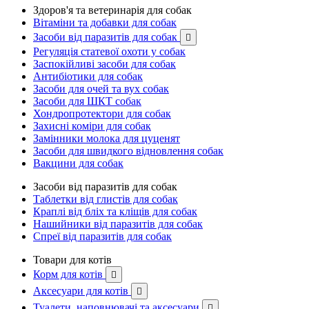
Здоров'я та ветеринарія для собак
Вітаміни та добавки для собак
Засоби від паразитів для собак

Регуляція статевої охоти у собак
Заспокійливі засоби для собак
Антибіотики для собак
Засоби для очей та вух собак
Засоби для ШКТ собак
Хондропротектори для собак
Захисні коміри для собак
Замінники молока для цуценят
Засоби для швидкого відновлення собак
Вакцини для собак
Засоби від паразитів для собак
Таблетки від глистів для собак
Краплі від бліх та кліщів для собак
Нашийники від паразитів для собак
Спреї від паразитів для собак
Товари для котів
Корм для котів

Аксесуари для котів

Туалети, наповнювачі та аксесуари
