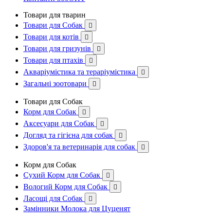
Товари для тварин
Товари для Собак

Товари для котів

Товари для гризунів

Товари для птахів

Акваріумістика та тераріумістика

Загальні зоотовари

Товари для Собак
Корм для Собак

Аксесуари для Собак

Догляд та гігієна для собак

Здоров'я та ветеринарія для собак

Корм для Собак
Сухий Корм для Собак

Вологий Корм для Собак

Ласощі для Собак

Замінники Молока для Цуценят