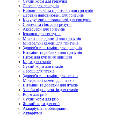
Сухий корм для гризунів
Ласощі для гризунів
Наповнювачі та підстилки для гризунів
Деревні наповнювачі для гризунів
Кукурудзяні наповнювачі для гризунів
Солома та сіно для гризунів
Аксесуари для гризунів
Іграшки для гризунів
Миски та годівниці для гризунів
Мінеральні камені для гризунів
Здоров'я та вітаміни для гризунів
Вітаміни та добавки для гризунів
Пісок для купання шиншил
Корм для птахів
Сухий корм для птахів
Ласощі для птахів
Здоров'я та вітаміни для птахів
Мінеральні камені для птахів
Вітаміни та добавки для птахів
Засоби від паразитів для птахів
Корм для риб
Сухий корм для риб
Живий корм для риб
Акваріуми та обладнання
Акваріуми