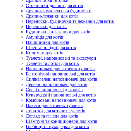
Дряпки та кігтеточки
Стовпчики-дряпки для котів
Дряпки-комплекси та будиночки
Дряпки-лежанки для котів
Переноски, будиночки та лежанки для котів
Переноски для котів
Будиночки та лежанки для котів
Амуніція для котів
Нашийники для котів
Шлеї та повідці для котів
Килимки для котів
Туалети, наповнювачі та аксесуари
Туалети та лотки для котів
Наповнювачі для котячих туалетів
Бентонітові наповнювачі для котів
Силікагелеві наповнювачі для котів
Деревні наповнювачі для котів
Соєві наповнювачі для котів
Кукурудзяні наповнювачі для котів
Комбіновані наповнювачі для котів
Пакети для котячих туалетів
Лопатки для котячих туалетів
Догляд та гігієна для котів
Шампуні та кондиціонери для котів
Гребінці та пуходерки для котів