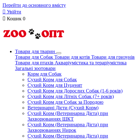
Перейти до основного вмісту

Увійти

Кошик
0
Товари для тварин
Товари для Собак
Товари для котів
Товари для гризунів
Товари для птахів
Акваріумістика та тераріумістика
Загальні зоотовари
Корм для Собак
Сухий Корм для Собак
Сухий Корм для Цуценят
Сухий Корм для Дорослих Собак (1-6 років)
Сухий Корм для Літніх Собак (7+ років)
Сухий Корм для Собак за Породою
Ветеринарні Дієти (Сухий Корм)
Сухий Корм (Ветеринарна Дієта) при
Захворюваннях ШКТ
Сухий Корм (Ветеринарна Дієта) при
Захворюваннях Нирок
Сухий Корм (Ветеринарна Дієта) при