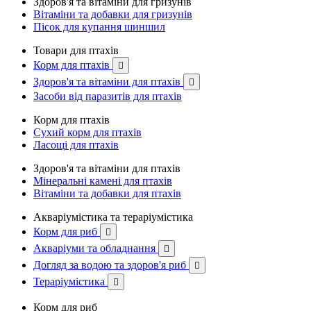
Здоров'я та вітаміни для гризунів
Вітаміни та добавки для гризунів
Пісок для купання шиншил
Товари для птахів
Корм для птахів

Здоров'я та вітаміни для птахів

Засоби від паразитів для птахів
Корм для птахів
Сухий корм для птахів
Ласощі для птахів
Здоров'я та вітаміни для птахів
Мінеральні камені для птахів
Вітаміни та добавки для птахів
Акваріумістика та тераріумістика
Корм для риб

Акваріуми та обладнання

Догляд за водою та здоров'я риб

Тераріумістика

Корм для риб