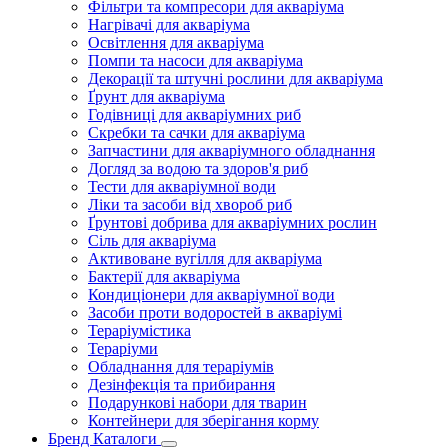
Фільтри та компресори для акваріума
Нагрівачі для акваріума
Освітлення для акваріума
Помпи та насоси для акваріума
Декорації та штучні рослини для акваріума
Ґрунт для акваріума
Годівниці для акваріумних риб
Скребки та сачки для акваріума
Запчастини для акваріумного обладнання
Догляд за водою та здоров'я риб
Тести для акваріумної води
Ліки та засоби від хвороб риб
Ґрунтові добрива для акваріумних рослин
Сіль для акваріума
Активоване вугілля для акваріума
Бактерії для акваріума
Кондиціонери для акваріумної води
Засоби проти водоростей в акваріумі
Тераріумістика
Тераріуми
Обладнання для тераріумів
Дезінфекція та прибирання
Подарункові набори для тварин
Контейнери для зберігання корму
Бренд Каталоги