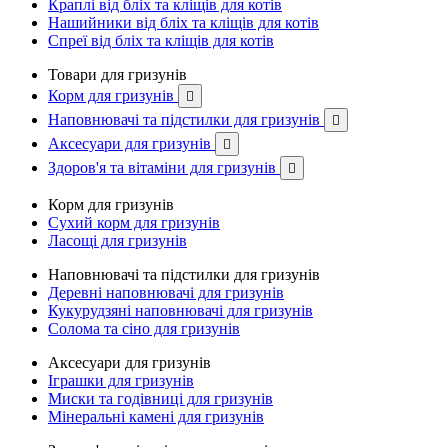
Краплі від бліх та кліщів для котів
Нашийники від бліх та кліщів для котів
Спреї від бліх та кліщів для котів
Товари для гризунів
Корм для гризунів

Наповнювачі та підстилки для гризунів

Аксесуари для гризунів

Здоров'я та вітаміни для гризунів

Корм для гризунів
Сухий корм для гризунів
Ласощі для гризунів
Наповнювачі та підстилки для гризунів
Деревні наповнювачі для гризунів
Кукурудзяні наповнювачі для гризунів
Солома та сіно для гризунів
Аксесуари для гризунів
Іграшки для гризунів
Миски та годівниці для гризунів
Мінеральні камені для гризунів