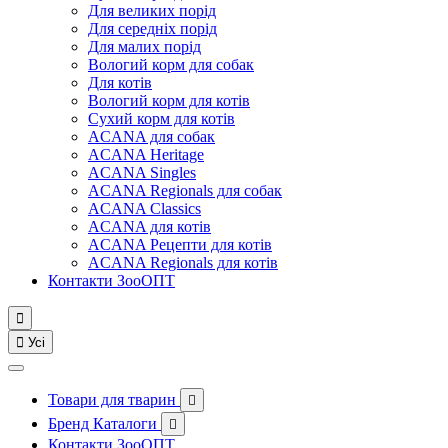
Для великих порід
Для середніх порід
Для малих порід
Вологий корм для собак
Для котів
Вологий корм для котів
Сухий корм для котів
ACANA для собак
ACANA Heritage
ACANA Singles
ACANA Regionals для собак
ACANA Classics
ACANA для котів
ACANA Рецепти для котів
ACANA Regionals для котів
Контакти ЗооОПТ


Усі
Товари для тварин

Бренд Каталоги

Контакти ЗооОПТ