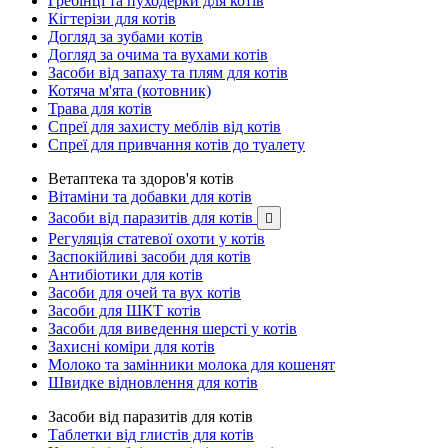
Гребінці та пуходерки для котів
Кігтерізи для котів
Догляд за зубами котів
Догляд за очима та вухами котів
Засоби від запаху та плям для котів
Котяча м'ята (котовник)
Трава для котів
Спреї для захисту меблів від котів
Спреї для привчання котів до туалету
Ветаптека та здоров'я котів
Вітаміни та добавки для котів
Засоби від паразитів для котів

Регуляція статевої охоти у котів
Заспокійливі засоби для котів
Антибіотики для котів
Засоби для очей та вух котів
Засоби для ШКТ котів
Засоби для виведення шерсті у котів
Захисні коміри для котів
Молоко та замінники молока для кошенят
Швидке відновлення для котів
Засоби від паразитів для котів
Таблетки від глистів для котів