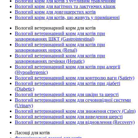
Вологий корм для котів з чутливим травленням
Вологий корм для вагітних та лактуючих кішок
Вологий корм для довгошерстих котів
Вологий корм для котів, що живуть у приміщенні
Вологий ветеринарний корм для котів
Вологий ветеринарний корм для котів при
захворюваннях ШКТ (Gastrointestinal)
Вологий ветеринарний корм для котів при
захворюваннях нирок (Renal)
Вологий ветеринарний корм для котів при
захворюваннях печінки (Hepatic)
Вологий ветеринарний корм для котів при алергії
(Hypoallergenic)
Вологий ветеринарний корм для контролю ваги (Satiety)
Вологий ветеринарний корм для котів при діабеті
(Diabetic)
Вологий ветеринарний корм для шкіри та шерсті
Вологий ветеринарний корм для сечовивідної системи
(Urinary)
Вологий ветеринарний корм для зниження стресу (Calm)
Вологий ветеринарний корм для виведення шерсті
Вологий ветеринарний корм для відновлення (Recovery)
Ласощі для котів