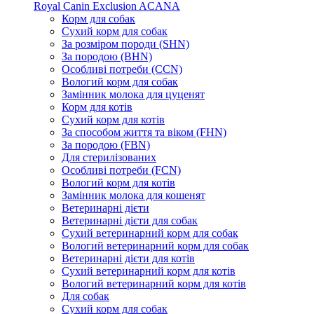
Royal Canin
Exclusion
ACANA
Корм для собак
Сухий корм для собак
За розміром породи (SHN)
За породою (BHN)
Особливі потреби (CCN)
Вологий корм для собак
Замінник молока для цуценят
Корм для котів
Сухий корм для котів
За способом життя та віком (FHN)
За породою (FBN)
Для стерилізованих
Особливі потреби (FCN)
Вологий корм для котів
Замінник молока для кошенят
Ветеринарні дієти
Ветеринарні дієти для собак
Сухий ветеринарний корм для собак
Вологий ветеринарний корм для собак
Ветеринарні дієти для котів
Сухий ветеринарний корм для котів
Вологий ветеринарний корм для котів
Для собак
Сухий корм для собак