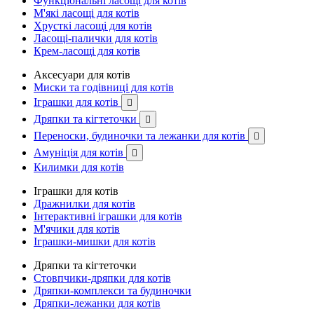
Функціональні ласощі для котів
М'які ласощі для котів
Хрусткі ласощі для котів
Ласощі-палички для котів
Крем-ласощі для котів
Аксесуари для котів
Миски та годівниці для котів
Іграшки для котів

Дряпки та кігтеточки

Переноски, будиночки та лежанки для котів

Амуніція для котів

Килимки для котів
Іграшки для котів
Дражнилки для котів
Інтерактивні іграшки для котів
М'ячики для котів
Іграшки-мишки для котів
Дряпки та кігтеточки
Стовпчики-дряпки для котів
Дряпки-комплекси та будиночки
Дряпки-лежанки для котів