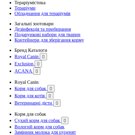
Тераріумістика
Тераріуми
Обладнання для тераріумів
Загальні зоотовари
Дезінфекція та прибирання
Подарункові набори для тварин
Контейнери для зберігання корму
Бренд Каталоги
Royal Canin

Exclusion

ACANA

Royal Canin
Корм для собак

Корм для котів

Ветеринарні дієти

Корм для собак
Сухий корм для собак

Вологий корм для собак
Замінник молока для цуценят