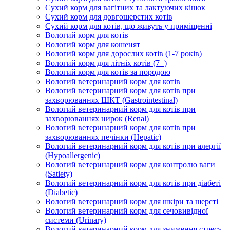
Сухий корм для вагітних та лактуючих кішок
Сухий корм для довгошерстих котів
Сухий корм для котів, що живуть у приміщенні
Вологий корм для котів
Вологий корм для кошенят
Вологий корм для дорослих котів (1-7 років)
Вологий корм для літніх котів (7+)
Вологий корм для котів за породою
Вологий ветеринарний корм для котів
Вологий ветеринарний корм для котів при
захворюваннях ШКТ (Gastrointestinal)
Вологий ветеринарний корм для котів при
захворюваннях нирок (Renal)
Вологий ветеринарний корм для котів при
захворюваннях печінки (Hepatic)
Вологий ветеринарний корм для котів при алергії
(Hypoallergenic)
Вологий ветеринарний корм для контролю ваги
(Satiety)
Вологий ветеринарний корм для котів при діабеті
(Diabetic)
Вологий ветеринарний корм для шкіри та шерсті
Вологий ветеринарний корм для сечовивідної
системи (Urinary)
Вологий ветеринарний корм для зниження стресу