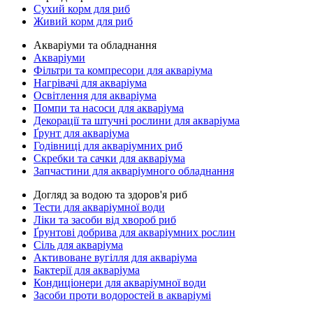
Сухий корм для риб
Живий корм для риб
Акваріуми та обладнання
Акваріуми
Фільтри та компресори для акваріума
Нагрівачі для акваріума
Освітлення для акваріума
Помпи та насоси для акваріума
Декорації та штучні рослини для акваріума
Ґрунт для акваріума
Годівниці для акваріумних риб
Скребки та сачки для акваріума
Запчастини для акваріумного обладнання
Догляд за водою та здоров'я риб
Тести для акваріумної води
Ліки та засоби від хвороб риб
Ґрунтові добрива для акваріумних рослин
Сіль для акваріума
Активоване вугілля для акваріума
Бактерії для акваріума
Кондиціонери для акваріумної води
Засоби проти водоростей в акваріумі