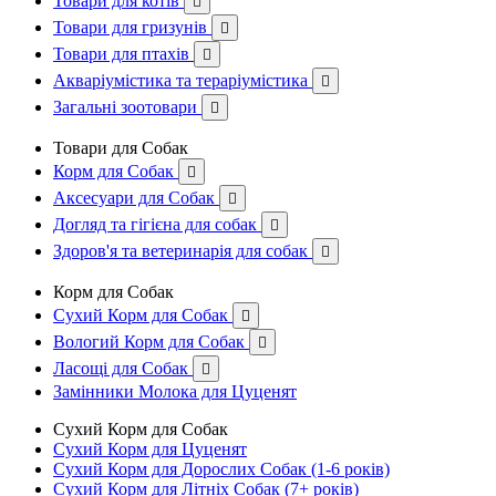
Товари для котів

Товари для гризунів

Товари для птахів

Акваріумістика та тераріумістика

Загальні зоотовари

Товари для Собак
Корм для Собак

Аксесуари для Собак

Догляд та гігієна для собак

Здоров'я та ветеринарія для собак

Корм для Собак
Сухий Корм для Собак

Вологий Корм для Собак

Ласощі для Собак

Замінники Молока для Цуценят
Сухий Корм для Собак
Сухий Корм для Цуценят
Сухий Корм для Дорослих Собак (1-6 років)
Сухий Корм для Літніх Собак (7+ років)