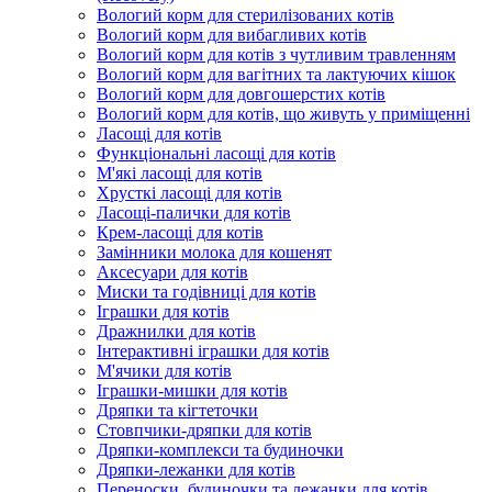
Вологий корм для стерилізованих котів
Вологий корм для вибагливих котів
Вологий корм для котів з чутливим травленням
Вологий корм для вагітних та лактуючих кішок
Вологий корм для довгошерстих котів
Вологий корм для котів, що живуть у приміщенні
Ласощі для котів
Функціональні ласощі для котів
М'які ласощі для котів
Хрусткі ласощі для котів
Ласощі-палички для котів
Крем-ласощі для котів
Замінники молока для кошенят
Аксесуари для котів
Миски та годівниці для котів
Іграшки для котів
Дражнилки для котів
Інтерактивні іграшки для котів
М'ячики для котів
Іграшки-мишки для котів
Дряпки та кігтеточки
Стовпчики-дряпки для котів
Дряпки-комплекси та будиночки
Дряпки-лежанки для котів
Переноски, будиночки та лежанки для котів