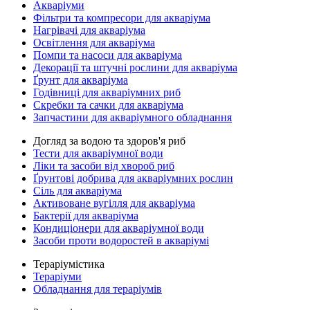
Акваріуми
Фільтри та компресори для акваріума
Нагрівачі для акваріума
Освітлення для акваріума
Помпи та насоси для акваріума
Декорації та штучні рослини для акваріума
Ґрунт для акваріума
Годівниці для акваріумних риб
Скребки та сачки для акваріума
Запчастини для акваріумного обладнання
Догляд за водою та здоров'я риб
Тести для акваріумної води
Ліки та засоби від хвороб риб
Ґрунтові добрива для акваріумних рослин
Сіль для акваріума
Активоване вугілля для акваріума
Бактерії для акваріума
Кондиціонери для акваріумної води
Засоби проти водоростей в акваріумі
Тераріумістика
Тераріуми
Обладнання для тераріумів