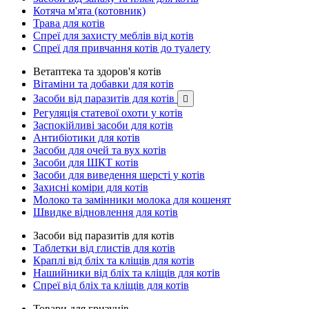
Котяча м'ята (котовник)
Трава для котів
Спреї для захисту меблів від котів
Спреї для привчання котів до туалету
Ветаптека та здоров'я котів
Вітаміни та добавки для котів
Засоби від паразитів для котів

Регуляція статевої охоти у котів
Заспокійливі засоби для котів
Антибіотики для котів
Засоби для очей та вух котів
Засоби для ШКТ котів
Засоби для виведення шерсті у котів
Захисні коміри для котів
Молоко та замінники молока для кошенят
Швидке відновлення для котів
Засоби від паразитів для котів
Таблетки від глистів для котів
Краплі від бліх та кліщів для котів
Нашийники від бліх та кліщів для котів
Спреї від бліх та кліщів для котів
Товари для гризунів