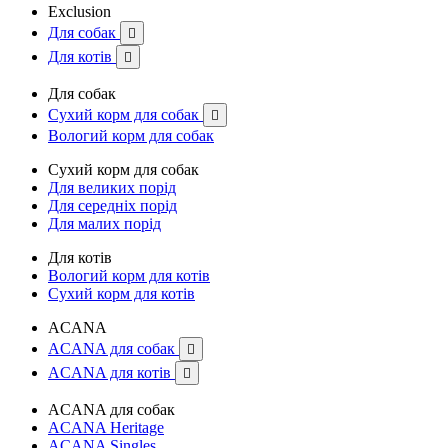
Exclusion
Для собак

Для котів

Для собак
Сухий корм для собак

Вологий корм для собак
Сухий корм для собак
Для великих порід
Для середніх порід
Для малих порід
Для котів
Вологий корм для котів
Сухий корм для котів
ACANA
ACANA для собак

ACANA для котів

ACANA для собак
ACANA Heritage
ACANA Singles