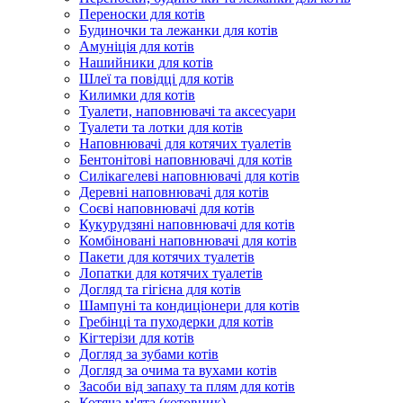
Переноски для котів
Будиночки та лежанки для котів
Амуніція для котів
Нашийники для котів
Шлеї та повідці для котів
Килимки для котів
Туалети, наповнювачі та аксесуари
Туалети та лотки для котів
Наповнювачі для котячих туалетів
Бентонітові наповнювачі для котів
Силікагелеві наповнювачі для котів
Деревні наповнювачі для котів
Соєві наповнювачі для котів
Кукурудзяні наповнювачі для котів
Комбіновані наповнювачі для котів
Пакети для котячих туалетів
Лопатки для котячих туалетів
Догляд та гігієна для котів
Шампуні та кондиціонери для котів
Гребінці та пуходерки для котів
Кігтерізи для котів
Догляд за зубами котів
Догляд за очима та вухами котів
Засоби від запаху та плям для котів
Котяча м'ята (котовник)