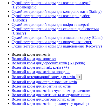
Сухий ветеринарний корм для котів при алергії
(Hypoallergenic)
Сухий ветеринарний корм для контролю ваги (Satiety)
Сухий ветеринарний корм для котів при діабеті
(Diabetic)
Сухий ветеринарний корм для шкіри та шерсті
Сухий ветеринарний корм для сечовивідної системи
(Urinary)
Сухий ветеринарний корм для зниження стресу (Calm)
Сухий ветеринарний корм для виведення шерсті
Сухий ветеринарний корм для відновлення (Recovery)
Вологий корм для котів
Вологий корм для кошенят
Вологий корм для дорослих котів (1-7 років)
Вологий корм для літніх котів (7+)
Вологий корм для котів за породою
Вологий ветеринарний корм для котів

Вологий корм для стерилізованих котів
Вологий корм для вибагливих котів
Вологий корм для котів з чутливим травленням
Вологий корм для вагітних та лактуючих кішок
Вологий корм для довгошерстих котів
Вологий корм для котів, що живуть у приміщенні