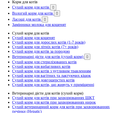
Корм для котів
Сухий корм для котів

Вологий корм для котів

Ласощі для котів

Замінники молока для кошенят
Сухий корм для котів
Сухий корм для кошенят
Сухий корм для дорослих котів (1-7 років)
Сухий корм для літніх котів (7+ років)
Сухий корм для котів за породою
Ветеринарні дієти для котів (сухий корм)

Сухий корм для стерилізованих котів
Сухий корм для вибагливих котів
Сухий корм для котів з чутливим травленням
Сухий корм для вагітних та лактуючих кішок
Сухий корм для довгошерстих котів
Сухий корм для котів, що живуть у приміщенні
Ветеринарні дієти для котів (сухий корм)
Сухий корм для котів при захворюваннях ШКТ
Сухий корм для котів при захворюваннях нирок
Сухий ветеринарний корм для котів при захворюваннях
печінки (Hepatic)