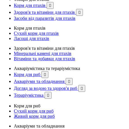
Корм для птахів

Здоров'я та вітаміни для птахів

Засоби від паразитів для птахів
Корм для птахів
Сухий корм для птахів
Ласощі для птахів
Здоров'я та вітаміни для птахів
Мінеральні камені для птахів
Вітаміни та добавки для птахів
Акваріумістика та тераріумістика
Корм для риб

Акваріуми та обладнання

Догляд за водою та здоров'я риб

Тераріумістика

Корм для риб
Сухий корм для риб
Живий корм для риб
Акваріуми та обладнання