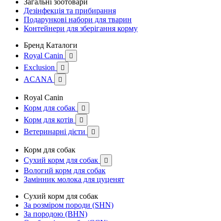
Загальні зоотовари
Дезінфекція та прибирання
Подарункові набори для тварин
Контейнери для зберігання корму
Бренд Каталоги
Royal Canin

Exclusion

ACANA

Royal Canin
Корм для собак

Корм для котів

Ветеринарні дієти

Корм для собак
Сухий корм для собак

Вологий корм для собак
Замінник молока для цуценят
Сухий корм для собак
За розміром породи (SHN)
За породою (BHN)