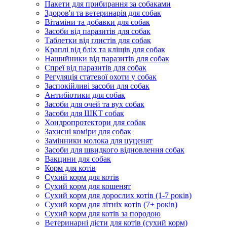
Пакети для прибирання за собаками
Здоров'я та ветеринарія для собак
Вітаміни та добавки для собак
Засоби від паразитів для собак
Таблетки від глистів для собак
Краплі від бліх та кліщів для собак
Нашийники від паразитів для собак
Спреї від паразитів для собак
Регуляція статевої охоти у собак
Заспокійливі засоби для собак
Антибіотики для собак
Засоби для очей та вух собак
Засоби для ШКТ собак
Хондропротектори для собак
Захисні коміри для собак
Замінники молока для цуценят
Засоби для швидкого відновлення собак
Вакцини для собак
Корм для котів
Сухий корм для котів
Сухий корм для кошенят
Сухий корм для дорослих котів (1-7 років)
Сухий корм для літніх котів (7+ років)
Сухий корм для котів за породою
Ветеринарні дієти для котів (сухий корм)