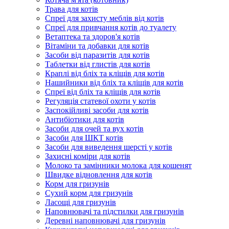
Трава для котів
Спреї для захисту меблів від котів
Спреї для привчання котів до туалету
Ветаптека та здоров'я котів
Вітаміни та добавки для котів
Засоби від паразитів для котів
Таблетки від глистів для котів
Краплі від бліх та кліщів для котів
Нашийники від бліх та кліщів для котів
Спреї від бліх та кліщів для котів
Регуляція статевої охоти у котів
Заспокійливі засоби для котів
Антибіотики для котів
Засоби для очей та вух котів
Засоби для ШКТ котів
Засоби для виведення шерсті у котів
Захисні коміри для котів
Молоко та замінники молока для кошенят
Швидке відновлення для котів
Корм для гризунів
Сухий корм для гризунів
Ласощі для гризунів
Наповнювачі та підстилки для гризунів
Деревні наповнювачі для гризунів