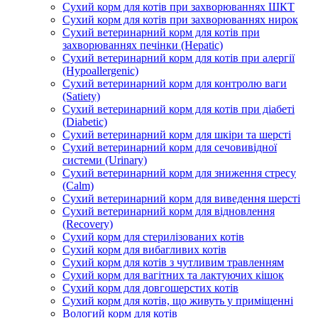
Сухий корм для котів при захворюваннях ШКТ
Сухий корм для котів при захворюваннях нирок
Сухий ветеринарний корм для котів при
захворюваннях печінки (Hepatic)
Сухий ветеринарний корм для котів при алергії
(Hypoallergenic)
Сухий ветеринарний корм для контролю ваги
(Satiety)
Сухий ветеринарний корм для котів при діабеті
(Diabetic)
Сухий ветеринарний корм для шкіри та шерсті
Сухий ветеринарний корм для сечовивідної
системи (Urinary)
Сухий ветеринарний корм для зниження стресу
(Calm)
Сухий ветеринарний корм для виведення шерсті
Сухий ветеринарний корм для відновлення
(Recovery)
Сухий корм для стерилізованих котів
Сухий корм для вибагливих котів
Сухий корм для котів з чутливим травленням
Сухий корм для вагітних та лактуючих кішок
Сухий корм для довгошерстих котів
Сухий корм для котів, що живуть у приміщенні
Вологий корм для котів