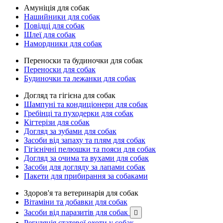
Амуніція для собак
Нашийники для собак
Повідці для собак
Шлеї для собак
Намордники для собак
Переноски та будиночки для собак
Переноски для собак
Будиночки та лежанки для собак
Догляд та гігієна для собак
Шампуні та кондиціонери для собак
Гребінці та пуходерки для собак
Кігтерізи для собак
Догляд за зубами для собак
Засоби від запаху та плям для собак
Гігієнічні пелюшки та пояси для собак
Догляд за очима та вухами для собак
Засоби для догляду за лапами собак
Пакети для прибирання за собаками
Здоров'я та ветеринарія для собак
Вітаміни та добавки для собак
Засоби від паразитів для собак

Регуляція статевої охоти у собак