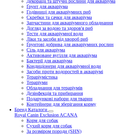
Декорації та штучні рослини для акваріума
Ґрунт для акваріума
Годівниці для акваріумних риб
Скребки та сачки для акваріума
Запчастини для акваріумного обладнання
Догляд за водою та здоров'я риб
Тести для акваріумної води
Ліки та засоби від хвороб риб
Ґрунтові добрива для акваріумних рослин
Сіль для акваріума
Активоване вугілля для акваріума
Бактерії для акваріума
Кондиціонери для акваріумної води
Засоби проти водоростей в акваріумі
Тераріумістика
Тераріуми
Обладнання для тераріумів
Дезінфекція та прибирання
Подарункові набори для тварин
Контейнери для зберігання корму
Бренд Каталоги
Royal Canin
Exclusion
ACANA
Корм для собак
Сухий корм для собак
За розміром породи (SHN)