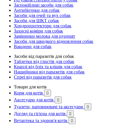
Заспокійливі засоби для собак
Антибіотики для собак
Засоби для очей та вух собак
Засоби для ШКТ собак
Хондропротектори для собак
Захисні коміри для собак
Замінники молока для цуценят
Засоби для швидкого відновлення собак
Вакцини для собак
Засоби від паразитів для собак
Таблетки від глистів для собак
Краплі від бліх та кліщів для собак
Нашийники від паразитів для собак
Спреї від паразитів для собак
Товари для котів
Корм для котів

Аксесуари для котів

Туалети, наповнювачі та аксесуари

Догляд та гігієна для котів

Ветаптека та здоров'я котів
