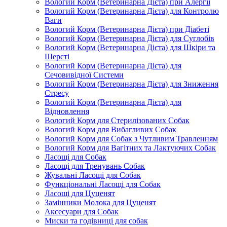
Вологий Корм (Ветеринарна Дієта) при Алергії
Вологий Корм (Ветеринарна Дієта) для Контролю
Ваги
Вологий Корм (Ветеринарна Дієта) при Діабеті
Вологий Корм (Ветеринарна Дієта) для Суглобів
Вологий Корм (Ветеринарна Дієта) для Шкіри та
Шерсті
Вологий Корм (Ветеринарна Дієта) для
Сечовивідної Системи
Вологий Корм (Ветеринарна Дієта) для Зниження
Стресу
Вологий Корм (Ветеринарна Дієта) для
Відновлення
Вологий Корм для Стерилізованих Собак
Вологий Корм для Вибагливих Собак
Вологий Корм для Собак з Чутливим Травленням
Вологий Корм для Вагітних та Лактуючих Собак
Ласощі для Собак
Ласощі для Тренувань Собак
Жувальні Ласощі для Собак
Функціональні Ласощі для Собак
Ласощі для Цуценят
Замінники Молока для Цуценят
Аксесуари для Собак
Миски та годівниці для собак