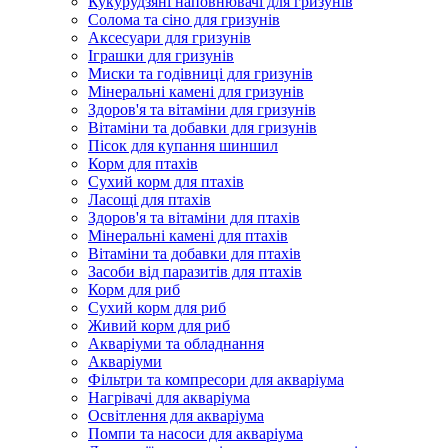
Кукурудзяні наповнювачі для гризунів
Солома та сіно для гризунів
Аксесуари для гризунів
Іграшки для гризунів
Миски та годівниці для гризунів
Мінеральні камені для гризунів
Здоров'я та вітаміни для гризунів
Вітаміни та добавки для гризунів
Пісок для купання шиншил
Корм для птахів
Сухий корм для птахів
Ласощі для птахів
Здоров'я та вітаміни для птахів
Мінеральні камені для птахів
Вітаміни та добавки для птахів
Засоби від паразитів для птахів
Корм для риб
Сухий корм для риб
Живий корм для риб
Акваріуми та обладнання
Акваріуми
Фільтри та компресори для акваріума
Нагрівачі для акваріума
Освітлення для акваріума
Помпи та насоси для акваріума