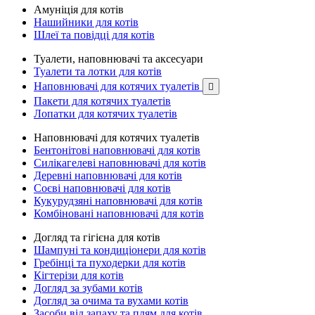
Амуніція для котів
Нашийники для котів
Шлеї та повідці для котів
Туалети, наповнювачі та аксесуари
Туалети та лотки для котів
Наповнювачі для котячих туалетів

Пакети для котячих туалетів
Лопатки для котячих туалетів
Наповнювачі для котячих туалетів
Бентонітові наповнювачі для котів
Силікагелеві наповнювачі для котів
Деревні наповнювачі для котів
Соєві наповнювачі для котів
Кукурудзяні наповнювачі для котів
Комбіновані наповнювачі для котів
Догляд та гігієна для котів
Шампуні та кондиціонери для котів
Гребінці та пуходерки для котів
Кігтерізи для котів
Догляд за зубами котів
Догляд за очима та вухами котів
Засоби від запаху та плям для котів