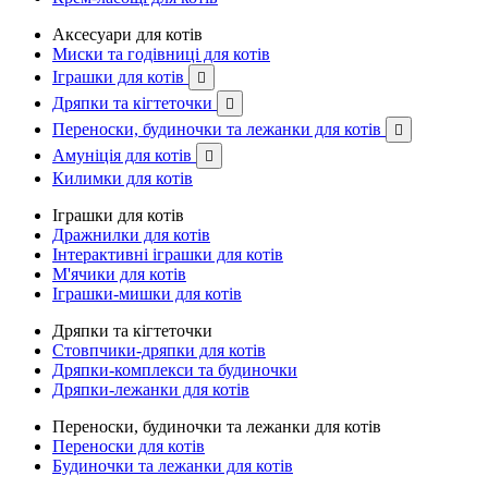
Аксесуари для котів
Миски та годівниці для котів
Іграшки для котів

Дряпки та кігтеточки

Переноски, будиночки та лежанки для котів

Амуніція для котів

Килимки для котів
Іграшки для котів
Дражнилки для котів
Інтерактивні іграшки для котів
М'ячики для котів
Іграшки-мишки для котів
Дряпки та кігтеточки
Стовпчики-дряпки для котів
Дряпки-комплекси та будиночки
Дряпки-лежанки для котів
Переноски, будиночки та лежанки для котів
Переноски для котів
Будиночки та лежанки для котів