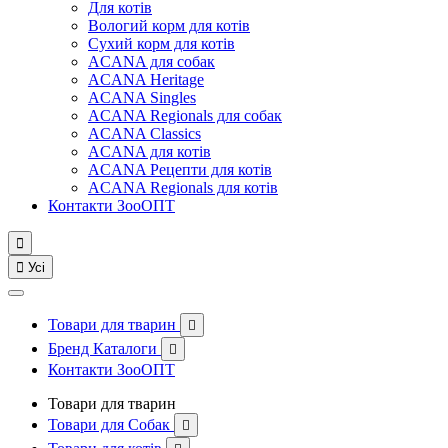
Для котів
Вологий корм для котів
Сухий корм для котів
ACANA для собак
ACANA Heritage
ACANA Singles
ACANA Regionals для собак
ACANA Classics
ACANA для котів
ACANA Рецепти для котів
ACANA Regionals для котів
Контакти ЗооОПТ


Усі
Товари для тварин

Бренд Каталоги

Контакти ЗооОПТ
Товари для тварин
Товари для Собак
