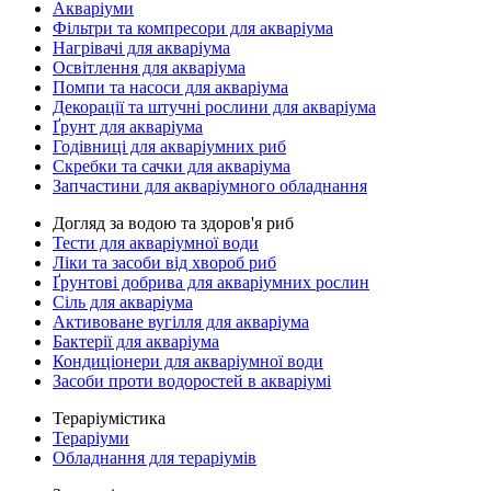
Акваріуми
Фільтри та компресори для акваріума
Нагрівачі для акваріума
Освітлення для акваріума
Помпи та насоси для акваріума
Декорації та штучні рослини для акваріума
Ґрунт для акваріума
Годівниці для акваріумних риб
Скребки та сачки для акваріума
Запчастини для акваріумного обладнання
Догляд за водою та здоров'я риб
Тести для акваріумної води
Ліки та засоби від хвороб риб
Ґрунтові добрива для акваріумних рослин
Сіль для акваріума
Активоване вугілля для акваріума
Бактерії для акваріума
Кондиціонери для акваріумної води
Засоби проти водоростей в акваріумі
Тераріумістика
Тераріуми
Обладнання для тераріумів