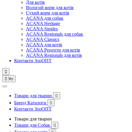
Для котів
Вологий корм для котів
Сухий корм для котів
ACANA для собак
ACANA Heritage
ACANA Singles
ACANA Regionals для собак
ACANA Classics
ACANA для котів
ACANA Рецепти для котів
ACANA Regionals для котів
Контакти ЗооОПТ


Усі
Товари для тварин

Бренд Каталоги

Контакти ЗооОПТ
Товари для тварин
Товари для Собак
