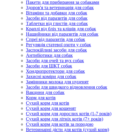
Пакети для прибирання за собаками
Здоров'я та ветеринарія для собак
Вітаміни та добавки для собак
Засоби від паразитів для собак
Таблетки від глистів для собак
Краплі від бліх та кліщів для собак
Нашийники від паразитів для собак
Спреї від паразитів для собак
Регуляція статевої охоти у собак
Заспокійливі засоби для собак
Антибіотики для собак
Засоби для очей та вух собак
Засоби для ШКТ собак
Хондропротектори для собак
Захисні коміри для собак
Замінники молока для цуценят
Засоби для швидкого відновлення собак
Вакцини для собак
Корм для котів
Сухий корм для котів
Сухий корм для кошенят
Сухий корм для дорослих котів (1-7 років)
Сухий корм для літніх котів (7+ років)
Сухий корм для котів за породою
Ветеринарні дієти для котів (сухий корм)