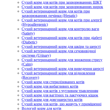
Сухий корм для котів при захворюваннях ШКТ
Сухий корм для котів при захворюваннях нирок
Сухий ветеринарний корм для котів при
захворюваннях печінки (Hepatic)
Сухий ветеринарний корм для котів при алергії
(Hypoallergenic)
Сухий ветеринарний корм для контролю ваги
(Satiety)
Сухий ветеринарний корм для котів при діабеті
(Diabetic)
Сухий ветеринарний корм для шкіри та шерсті
Сухий ветеринарний корм для сечовивідної
системи (Urinary)
Сухий ветеринарний корм для зниження стресу
(Calm)
Сухий ветеринарний корм для виведення шерсті
Сухий ветеринарний корм для відновлення
(Recovery)
Сухий корм для стерилізованих котів
Сухий корм для вибагливих котів
Сухий корм для котів з чутливим травленням
Сухий корм для вагітних та лактуючих кішок
Сухий корм для довгошерстих котів
Сухий корм для котів, що живуть у приміщенні
Вологий корм для котів