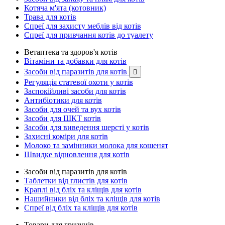
Котяча м'ята (котовник)
Трава для котів
Спреї для захисту меблів від котів
Спреї для привчання котів до туалету
Ветаптека та здоров'я котів
Вітаміни та добавки для котів
Засоби від паразитів для котів

Регуляція статевої охоти у котів
Заспокійливі засоби для котів
Антибіотики для котів
Засоби для очей та вух котів
Засоби для ШКТ котів
Засоби для виведення шерсті у котів
Захисні коміри для котів
Молоко та замінники молока для кошенят
Швидке відновлення для котів
Засоби від паразитів для котів
Таблетки від глистів для котів
Краплі від бліх та кліщів для котів
Нашийники від бліх та кліщів для котів
Спреї від бліх та кліщів для котів
Товари для гризунів