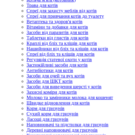
Трава для котів
Спреї для захисту меблів від котів
Спреї для привчання котів до туалету
Ветаптека та здоров'я котів
Вітаміни та добавки для котів
Засоби від паразитів для котів
Таблетки від глистів для котів
Краплі від бліх та кліщів для котів
Нашийники від бліх та кліщів для котів
Спреї від бліх та кліщів для котів
Регуляція статевої охоти у котів
Заспокійливі засоби для котів
Антибіотики для котів
Засоби для очей та вух котів
Засоби для ШКТ котів
Засоби для виведення шерсті у котів
Захисні коміри для котів
Молоко та замінники молока для кошенят
Швидке відновлення для котів
Корм для гризунів
Сухий корм для гризунів
Ласощі для гризунів
Наповнювачі та підстилки для гризунів
Деревні наповнювачі для гризунів