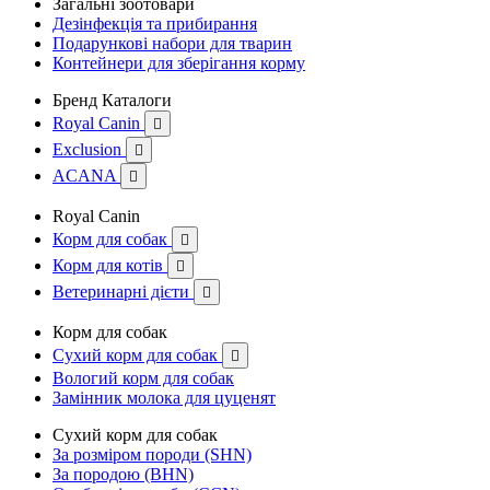
Загальні зоотовари
Дезінфекція та прибирання
Подарункові набори для тварин
Контейнери для зберігання корму
Бренд Каталоги
Royal Canin

Exclusion

ACANA

Royal Canin
Корм для собак

Корм для котів

Ветеринарні дієти

Корм для собак
Сухий корм для собак

Вологий корм для собак
Замінник молока для цуценят
Сухий корм для собак
За розміром породи (SHN)
За породою (BHN)