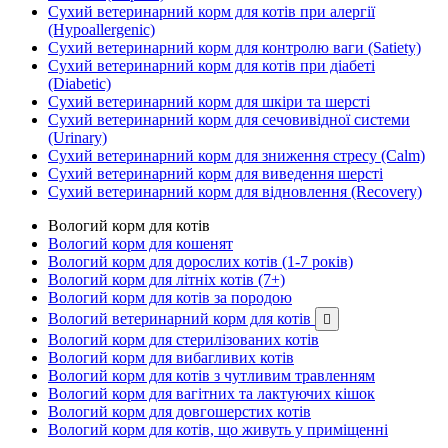
Сухий ветеринарний корм для котів при алергії
(Hypoallergenic)
Сухий ветеринарний корм для контролю ваги (Satiety)
Сухий ветеринарний корм для котів при діабеті
(Diabetic)
Сухий ветеринарний корм для шкіри та шерсті
Сухий ветеринарний корм для сечовивідної системи
(Urinary)
Сухий ветеринарний корм для зниження стресу (Calm)
Сухий ветеринарний корм для виведення шерсті
Сухий ветеринарний корм для відновлення (Recovery)
Вологий корм для котів
Вологий корм для кошенят
Вологий корм для дорослих котів (1-7 років)
Вологий корм для літніх котів (7+)
Вологий корм для котів за породою
Вологий ветеринарний корм для котів

Вологий корм для стерилізованих котів
Вологий корм для вибагливих котів
Вологий корм для котів з чутливим травленням
Вологий корм для вагітних та лактуючих кішок
Вологий корм для довгошерстих котів
Вологий корм для котів, що живуть у приміщенні