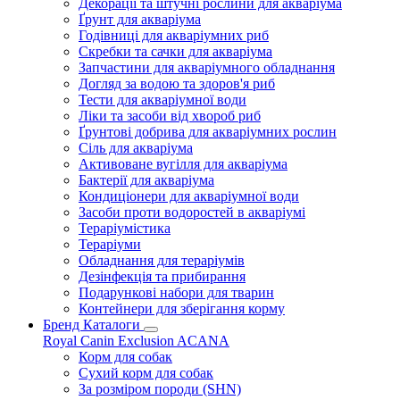
Декорації та штучні рослини для акваріума
Ґрунт для акваріума
Годівниці для акваріумних риб
Скребки та сачки для акваріума
Запчастини для акваріумного обладнання
Догляд за водою та здоров'я риб
Тести для акваріумної води
Ліки та засоби від хвороб риб
Ґрунтові добрива для акваріумних рослин
Сіль для акваріума
Активоване вугілля для акваріума
Бактерії для акваріума
Кондиціонери для акваріумної води
Засоби проти водоростей в акваріумі
Тераріумістика
Тераріуми
Обладнання для тераріумів
Дезінфекція та прибирання
Подарункові набори для тварин
Контейнери для зберігання корму
Бренд Каталоги
Royal Canin
Exclusion
ACANA
Корм для собак
Сухий корм для собак
За розміром породи (SHN)