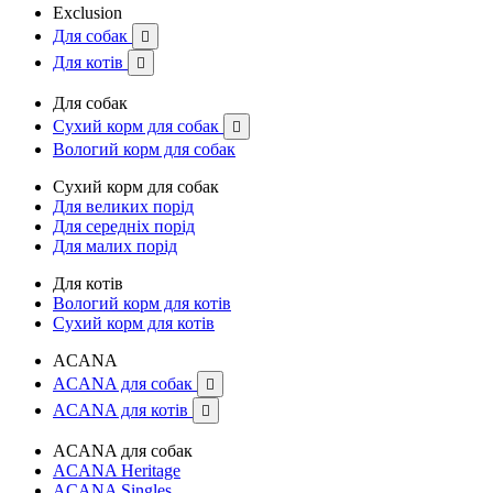
Exclusion
Для собак

Для котів

Для собак
Сухий корм для собак

Вологий корм для собак
Сухий корм для собак
Для великих порід
Для середніх порід
Для малих порід
Для котів
Вологий корм для котів
Сухий корм для котів
ACANA
ACANA для собак

ACANA для котів

ACANA для собак
ACANA Heritage
ACANA Singles