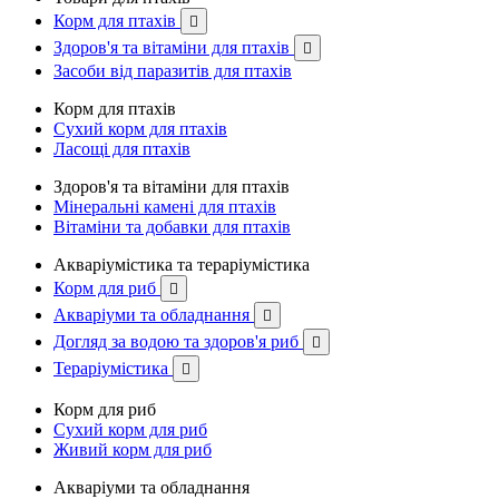
Корм для птахів

Здоров'я та вітаміни для птахів

Засоби від паразитів для птахів
Корм для птахів
Сухий корм для птахів
Ласощі для птахів
Здоров'я та вітаміни для птахів
Мінеральні камені для птахів
Вітаміни та добавки для птахів
Акваріумістика та тераріумістика
Корм для риб

Акваріуми та обладнання

Догляд за водою та здоров'я риб

Тераріумістика

Корм для риб
Сухий корм для риб
Живий корм для риб
Акваріуми та обладнання