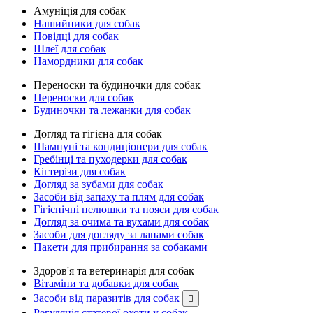
Амуніція для собак
Нашийники для собак
Повідці для собак
Шлеї для собак
Намордники для собак
Переноски та будиночки для собак
Переноски для собак
Будиночки та лежанки для собак
Догляд та гігієна для собак
Шампуні та кондиціонери для собак
Гребінці та пуходерки для собак
Кігтерізи для собак
Догляд за зубами для собак
Засоби від запаху та плям для собак
Гігієнічні пелюшки та пояси для собак
Догляд за очима та вухами для собак
Засоби для догляду за лапами собак
Пакети для прибирання за собаками
Здоров'я та ветеринарія для собак
Вітаміни та добавки для собак
Засоби від паразитів для собак

Регуляція статевої охоти у собак