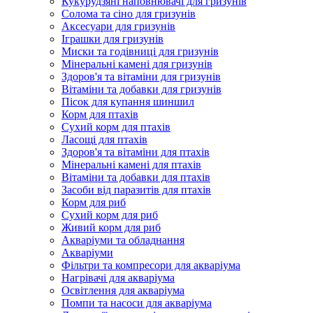
Кукурудзяні наповнювачі для гризунів
Солома та сіно для гризунів
Аксесуари для гризунів
Іграшки для гризунів
Миски та годівниці для гризунів
Мінеральні камені для гризунів
Здоров'я та вітаміни для гризунів
Вітаміни та добавки для гризунів
Пісок для купання шиншил
Корм для птахів
Сухий корм для птахів
Ласощі для птахів
Здоров'я та вітаміни для птахів
Мінеральні камені для птахів
Вітаміни та добавки для птахів
Засоби від паразитів для птахів
Корм для риб
Сухий корм для риб
Живий корм для риб
Акваріуми та обладнання
Акваріуми
Фільтри та компресори для акваріума
Нагрівачі для акваріума
Освітлення для акваріума
Помпи та насоси для акваріума