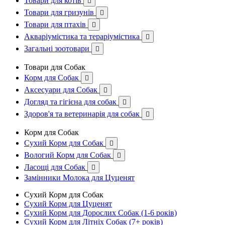
Товари для котів

Товари для гризунів

Товари для птахів

Акваріумістика та тераріумістика

Загальні зоотовари

Товари для Собак
Корм для Собак

Аксесуари для Собак

Догляд та гігієна для собак

Здоров'я та ветеринарія для собак

Корм для Собак
Сухий Корм для Собак

Вологий Корм для Собак

Ласощі для Собак

Замінники Молока для Цуценят
Сухий Корм для Собак
Сухий Корм для Цуценят
Сухий Корм для Дорослих Собак (1-6 років)
Сухий Корм для Літніх Собак (7+ років)