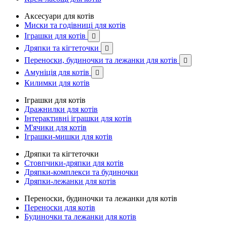
Аксесуари для котів
Миски та годівниці для котів
Іграшки для котів

Дряпки та кігтеточки

Переноски, будиночки та лежанки для котів

Амуніція для котів

Килимки для котів
Іграшки для котів
Дражнилки для котів
Інтерактивні іграшки для котів
М'ячики для котів
Іграшки-мишки для котів
Дряпки та кігтеточки
Стовпчики-дряпки для котів
Дряпки-комплекси та будиночки
Дряпки-лежанки для котів
Переноски, будиночки та лежанки для котів
Переноски для котів
Будиночки та лежанки для котів