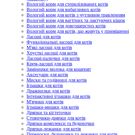
Вологий корм для стерилізованих котів
Вологий корм для вибагливих котів
Вологий корм для котів з чутливим травленням
Вологий корм для вагітних та лактуючих кішок
Вологий корм для довгошерстих котів
Вологий корм для котів, що живуть у приміщенні
Ласощі для котів
Функціональні ласощі для котів
М'які ласощі для котів
Хрусткі ласощі для котів
Ласощі-палички для котів
Крем-ласощі для котів
Замінники молока для кошенят
Аксесуари для котів
Миски та годівниці для котів
Іграшки для котів
Дражнилки для котів
Інтерактивні іграшки для котів
М'ячики для котів
Іграшки-мишки для котів
Дряпки та кігтеточки
Стовпчики-дряпки для котів
Дряпки-комплекси та будиночки
Дряпки-лежанки для котів
Переноски, будиночки та лежанки для котів