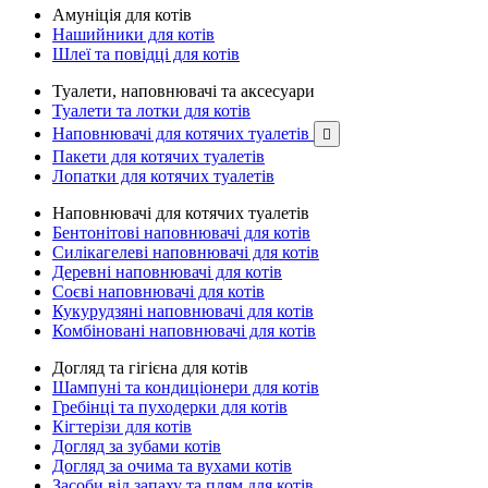
Амуніція для котів
Нашийники для котів
Шлеї та повідці для котів
Туалети, наповнювачі та аксесуари
Туалети та лотки для котів
Наповнювачі для котячих туалетів

Пакети для котячих туалетів
Лопатки для котячих туалетів
Наповнювачі для котячих туалетів
Бентонітові наповнювачі для котів
Силікагелеві наповнювачі для котів
Деревні наповнювачі для котів
Соєві наповнювачі для котів
Кукурудзяні наповнювачі для котів
Комбіновані наповнювачі для котів
Догляд та гігієна для котів
Шампуні та кондиціонери для котів
Гребінці та пуходерки для котів
Кігтерізи для котів
Догляд за зубами котів
Догляд за очима та вухами котів
Засоби від запаху та плям для котів