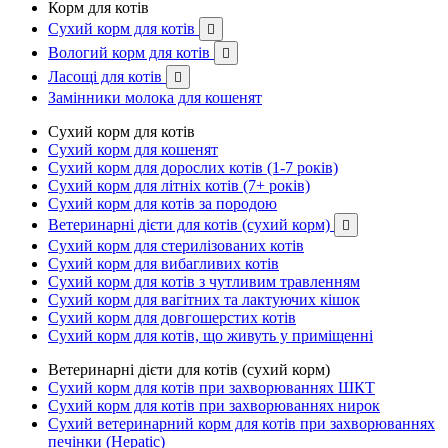
Корм для котів
Сухий корм для котів

Вологий корм для котів

Ласощі для котів

Замінники молока для кошенят
Сухий корм для котів
Сухий корм для кошенят
Сухий корм для дорослих котів (1-7 років)
Сухий корм для літніх котів (7+ років)
Сухий корм для котів за породою
Ветеринарні дієти для котів (сухий корм)

Сухий корм для стерилізованих котів
Сухий корм для вибагливих котів
Сухий корм для котів з чутливим травленням
Сухий корм для вагітних та лактуючих кішок
Сухий корм для довгошерстих котів
Сухий корм для котів, що живуть у приміщенні
Ветеринарні дієти для котів (сухий корм)
Сухий корм для котів при захворюваннях ШКТ
Сухий корм для котів при захворюваннях нирок
Сухий ветеринарний корм для котів при захворюваннях
печінки (Hepatic)