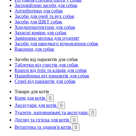
Заспокійливі засоби для собак
Антибіотики для собак
Засоби для очей та вух собак
Засоби для ШКТ собак
Хондропротектори для собак
Захисні коміри для собак
Замінники молока для цуценят
Засоби для швидкого відновлення собак
Вакцини для собак
Засоби від паразитів для собак
Таблетки від глистів для собак
Краплі від бліх та кліщів для собак
Нашийники від паразитів для собак
Спреї від паразитів для собак
Товари для котів
Корм для котів

Аксесуари для котів

Туалети, наповнювачі та аксесуари

Догляд та гігієна для котів

Ветаптека та здоров'я котів
