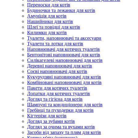
Переноски для котів
Будиночки та лежанки для котів
Амуніція для котів
Нашийники для котів
Шлеї та повідці для котів
Килимки для котів
Туалети, наповнювачі та аксесуари
Туалети та лотки для котів
Наповнювачі для котячих туалетів
Бентонітові наповнювачі для котів
Силікагелеві наповнювачі для котів
Деревні наповнювачі для котів
Соєві наповнювачі для котів
Кукурудзяні наповнювачі для котів
Комбіновані наповнювачі для котів
Пакети для котячих туалетів
Лопатки для котячих туалетів
Догляд та гігієна для котів
Шампуні та кондиціонери для котів
Гребінці та пуходерки для котів
Кігтерізи для котів
Догляд за зубами котів
Догляд за очима та вухами котів
Засоби від запаху та плям для котів
Котяча м'ята (котовник)