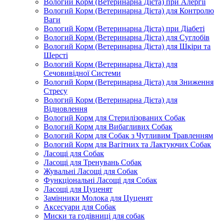
Вологий Корм (Ветеринарна Дієта) при Алергії
Вологий Корм (Ветеринарна Дієта) для Контролю
Ваги
Вологий Корм (Ветеринарна Дієта) при Діабеті
Вологий Корм (Ветеринарна Дієта) для Суглобів
Вологий Корм (Ветеринарна Дієта) для Шкіри та
Шерсті
Вологий Корм (Ветеринарна Дієта) для
Сечовивідної Системи
Вологий Корм (Ветеринарна Дієта) для Зниження
Стресу
Вологий Корм (Ветеринарна Дієта) для
Відновлення
Вологий Корм для Стерилізованих Собак
Вологий Корм для Вибагливих Собак
Вологий Корм для Собак з Чутливим Травленням
Вологий Корм для Вагітних та Лактуючих Собак
Ласощі для Собак
Ласощі для Тренувань Собак
Жувальні Ласощі для Собак
Функціональні Ласощі для Собак
Ласощі для Цуценят
Замінники Молока для Цуценят
Аксесуари для Собак
Миски та годівниці для собак