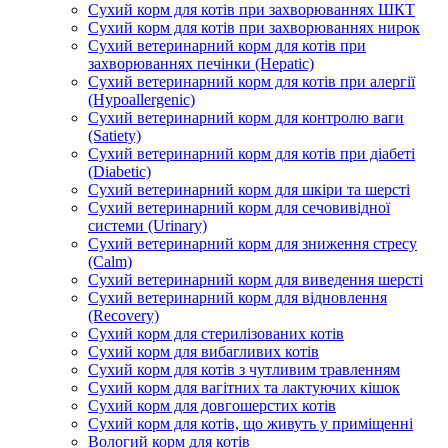
Сухий корм для котів при захворюваннях ШКТ
Сухий корм для котів при захворюваннях нирок
Сухий ветеринарний корм для котів при
захворюваннях печінки (Hepatic)
Сухий ветеринарний корм для котів при алергії
(Hypoallergenic)
Сухий ветеринарний корм для контролю ваги
(Satiety)
Сухий ветеринарний корм для котів при діабеті
(Diabetic)
Сухий ветеринарний корм для шкіри та шерсті
Сухий ветеринарний корм для сечовивідної
системи (Urinary)
Сухий ветеринарний корм для зниження стресу
(Calm)
Сухий ветеринарний корм для виведення шерсті
Сухий ветеринарний корм для відновлення
(Recovery)
Сухий корм для стерилізованих котів
Сухий корм для вибагливих котів
Сухий корм для котів з чутливим травленням
Сухий корм для вагітних та лактуючих кішок
Сухий корм для довгошерстих котів
Сухий корм для котів, що живуть у приміщенні
Вологий корм для котів