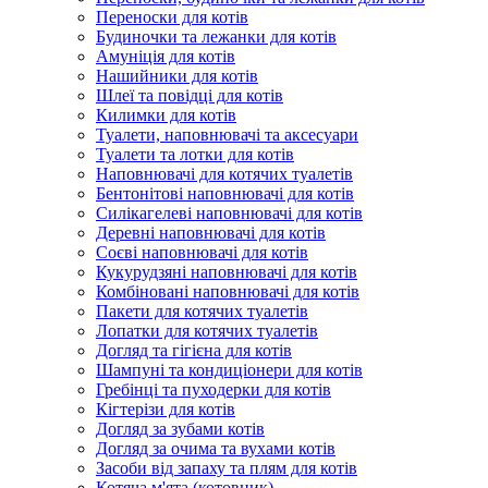
Переноски для котів
Будиночки та лежанки для котів
Амуніція для котів
Нашийники для котів
Шлеї та повідці для котів
Килимки для котів
Туалети, наповнювачі та аксесуари
Туалети та лотки для котів
Наповнювачі для котячих туалетів
Бентонітові наповнювачі для котів
Силікагелеві наповнювачі для котів
Деревні наповнювачі для котів
Соєві наповнювачі для котів
Кукурудзяні наповнювачі для котів
Комбіновані наповнювачі для котів
Пакети для котячих туалетів
Лопатки для котячих туалетів
Догляд та гігієна для котів
Шампуні та кондиціонери для котів
Гребінці та пуходерки для котів
Кігтерізи для котів
Догляд за зубами котів
Догляд за очима та вухами котів
Засоби від запаху та плям для котів
Котяча м'ята (котовник)