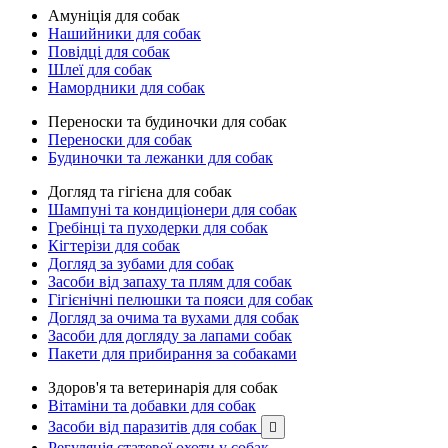
Амуніція для собак
Нашийники для собак
Повідці для собак
Шлеї для собак
Намордники для собак
Переноски та будиночки для собак
Переноски для собак
Будиночки та лежанки для собак
Догляд та гігієна для собак
Шампуні та кондиціонери для собак
Гребінці та пуходерки для собак
Кігтерізи для собак
Догляд за зубами для собак
Засоби від запаху та плям для собак
Гігієнічні пелюшки та пояси для собак
Догляд за очима та вухами для собак
Засоби для догляду за лапами собак
Пакети для прибирання за собаками
Здоров'я та ветеринарія для собак
Вітаміни та добавки для собак
Засоби від паразитів для собак

Регуляція статевої охоти у собак