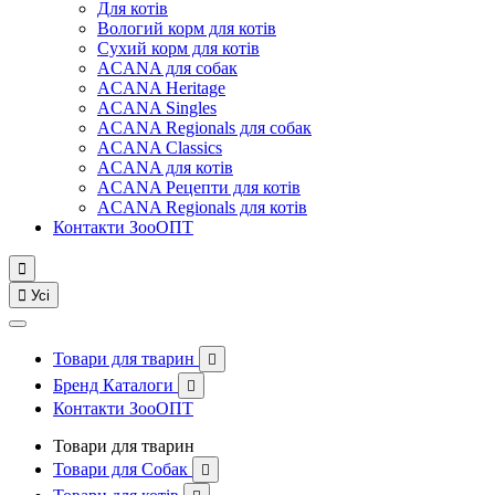
Для котів
Вологий корм для котів
Сухий корм для котів
ACANA для собак
ACANA Heritage
ACANA Singles
ACANA Regionals для собак
ACANA Classics
ACANA для котів
ACANA Рецепти для котів
ACANA Regionals для котів
Контакти ЗооОПТ


Усі
Товари для тварин

Бренд Каталоги

Контакти ЗооОПТ
Товари для тварин
Товари для Собак
