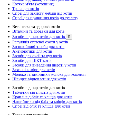
Котяча м'ята (котовник)
Трава для котів
Спреї для захисту меблів від котів
Спреї для привчання котів до туалету
Ветаптека та здоров'я котів
Вітаміни та добавки для котів
Засоби від паразитів для котів

Регуляція статевої охоти у котів
Заспокійливі засоби для котів
Антибіотики для котів
Засоби для очей та вух котів
Засоби для ШКТ котів
Засоби для виведення шерсті у котів
Захисні коміри для котів
Молоко та замінники молока для кошенят
Швидке відновлення для котів
Засоби від паразитів для котів
Таблетки від глистів для котів
Краплі від бліх та кліщів для котів
Нашийники від бліх та кліщів для котів
Спреї від бліх та кліщів для котів
Товари для гризунів