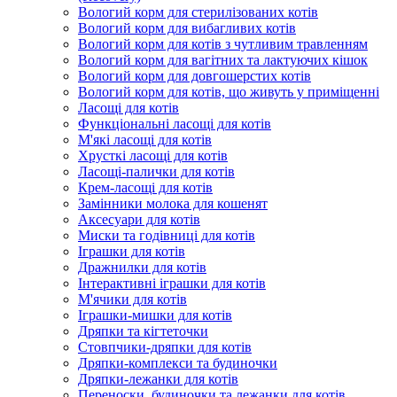
Вологий корм для стерилізованих котів
Вологий корм для вибагливих котів
Вологий корм для котів з чутливим травленням
Вологий корм для вагітних та лактуючих кішок
Вологий корм для довгошерстих котів
Вологий корм для котів, що живуть у приміщенні
Ласощі для котів
Функціональні ласощі для котів
М'які ласощі для котів
Хрусткі ласощі для котів
Ласощі-палички для котів
Крем-ласощі для котів
Замінники молока для кошенят
Аксесуари для котів
Миски та годівниці для котів
Іграшки для котів
Дражнилки для котів
Інтерактивні іграшки для котів
М'ячики для котів
Іграшки-мишки для котів
Дряпки та кігтеточки
Стовпчики-дряпки для котів
Дряпки-комплекси та будиночки
Дряпки-лежанки для котів
Переноски, будиночки та лежанки для котів