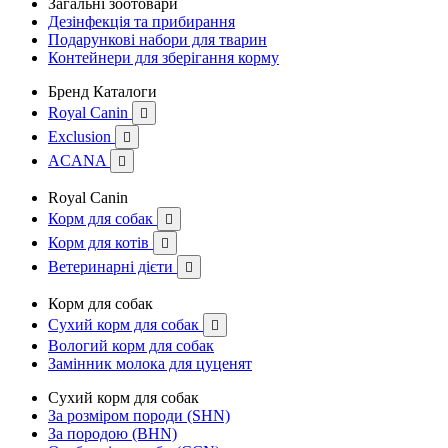
Загальні зоотовари
Дезінфекція та прибирання
Подарункові набори для тварин
Контейнери для зберігання корму
Бренд Каталоги
Royal Canin

Exclusion

ACANA

Royal Canin
Корм для собак

Корм для котів

Ветеринарні дієти

Корм для собак
Сухий корм для собак

Вологий корм для собак
Замінник молока для цуценят
Сухий корм для собак
За розміром породи (SHN)
За породою (BHN)