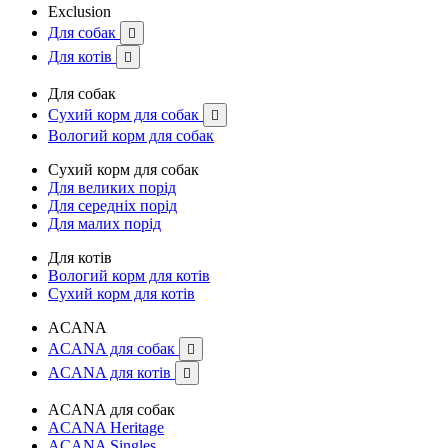
Exclusion
Для собак

Для котів

Для собак
Сухий корм для собак

Вологий корм для собак
Сухий корм для собак
Для великих порід
Для середніх порід
Для малих порід
Для котів
Вологий корм для котів
Сухий корм для котів
ACANA
ACANA для собак

ACANA для котів

ACANA для собак
ACANA Heritage
ACANA Singles