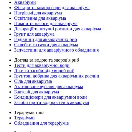
Акваріуми
Фільтри та компресори для акваріума
Нагрівачі для акваріума
Освітлення для акваріума
Помпи та насоси для акваріума
Декорації та штучні рослини для акваріума
Ґрунт для акваріума
Годівниці для акваріумних риб
Скребки та сачки для акваріума
Запчастини для акваріумного обладнання
Догляд за водою та здоров'я риб
Тести для акваріумної води
Ліки та засоби від хвороб риб
Ґрунтові добрива для акваріумних рослин
Сіль для акваріума
Активоване вугілля для акваріума
Бактерії для акваріума
Кондиціонери для акваріумної води
Засоби проти водоростей в акваріумі
Тераріумістика
Тераріуми
Обладнання для тераріумів