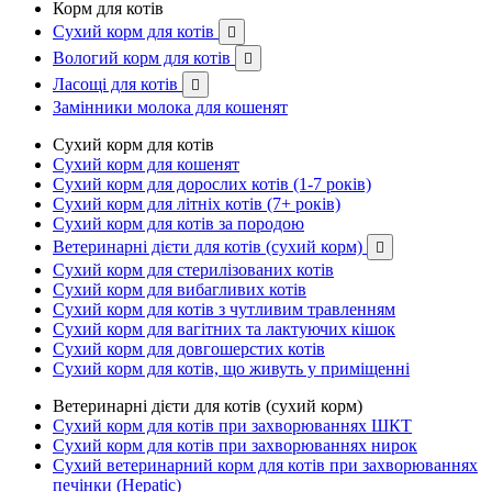
Корм для котів
Сухий корм для котів

Вологий корм для котів

Ласощі для котів

Замінники молока для кошенят
Сухий корм для котів
Сухий корм для кошенят
Сухий корм для дорослих котів (1-7 років)
Сухий корм для літніх котів (7+ років)
Сухий корм для котів за породою
Ветеринарні дієти для котів (сухий корм)

Сухий корм для стерилізованих котів
Сухий корм для вибагливих котів
Сухий корм для котів з чутливим травленням
Сухий корм для вагітних та лактуючих кішок
Сухий корм для довгошерстих котів
Сухий корм для котів, що живуть у приміщенні
Ветеринарні дієти для котів (сухий корм)
Сухий корм для котів при захворюваннях ШКТ
Сухий корм для котів при захворюваннях нирок
Сухий ветеринарний корм для котів при захворюваннях
печінки (Hepatic)