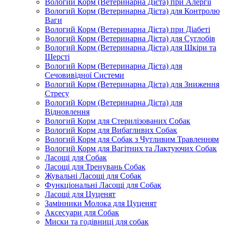
Вологий Корм (Ветеринарна Дієта) при Алергії
Вологий Корм (Ветеринарна Дієта) для Контролю
Ваги
Вологий Корм (Ветеринарна Дієта) при Діабеті
Вологий Корм (Ветеринарна Дієта) для Суглобів
Вологий Корм (Ветеринарна Дієта) для Шкіри та
Шерсті
Вологий Корм (Ветеринарна Дієта) для
Сечовивідної Системи
Вологий Корм (Ветеринарна Дієта) для Зниження
Стресу
Вологий Корм (Ветеринарна Дієта) для
Відновлення
Вологий Корм для Стерилізованих Собак
Вологий Корм для Вибагливих Собак
Вологий Корм для Собак з Чутливим Травленням
Вологий Корм для Вагітних та Лактуючих Собак
Ласощі для Собак
Ласощі для Тренувань Собак
Жувальні Ласощі для Собак
Функціональні Ласощі для Собак
Ласощі для Цуценят
Замінники Молока для Цуценят
Аксесуари для Собак
Миски та годівниці для собак