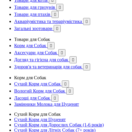
Товари для котів

Товари для гризунів

Товари для птахів

Акваріумістика та тераріумістика

Загальні зоотовари

Товари для Собак
Корм для Собак

Аксесуари для Собак

Догляд та гігієна для собак

Здоров'я та ветеринарія для собак

Корм для Собак
Сухий Корм для Собак

Вологий Корм для Собак

Ласощі для Собак

Замінники Молока для Цуценят
Сухий Корм для Собак
Сухий Корм для Цуценят
Сухий Корм для Дорослих Собак (1-6 років)
Сухий Корм для Літніх Собак (7+ років)