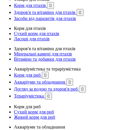
Корм для птахів

Здоров'я та вітаміни для птахів

Засоби від паразитів для птахів
Корм для птахів
Сухий корм для птахів
Ласощі для птахів
Здоров'я та вітаміни для птахів
Мінеральні камені для птахів
Вітаміни та добавки для птахів
Акваріумістика та тераріумістика
Корм для риб

Акваріуми та обладнання

Догляд за водою та здоров'я риб

Тераріумістика

Корм для риб
Сухий корм для риб
Живий корм для риб
Акваріуми та обладнання