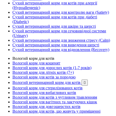
Сухий ветеринарний корм для котів при алергії
(Hypoallergenic)
Сухий ветеринарний корм для контролю ваги (Satiety)
Сухий ветеринарний корм для котів при діабеті
(Diabetic)
Сухий ветеринарний корм для шкіри та шерсті
Сухий ветеринарний корм для сечовивідної системи
(Urinary)
Сухий ветеринарний корм для зниження стресу (Calm)
Сухий ветеринарний корм для виведення шерсті
Сухий ветеринарний корм для відновлення (Recovery)
Вологий корм для котів
Вологий корм для кошенят
Вологий корм для дорослих котів (1-7 років)
Вологий корм для літніх котів (7+)
Вологий корм для котів за породою
Вологий ветеринарний корм для котів

Вологий корм для стерилізованих котів
Вологий корм для вибагливих котів
Вологий корм для котів з чутливим травленням
Вологий корм для вагітних та лактуючих кішок
Вологий корм для довгошерстих котів
Вологий корм для котів, що живуть у приміщенні