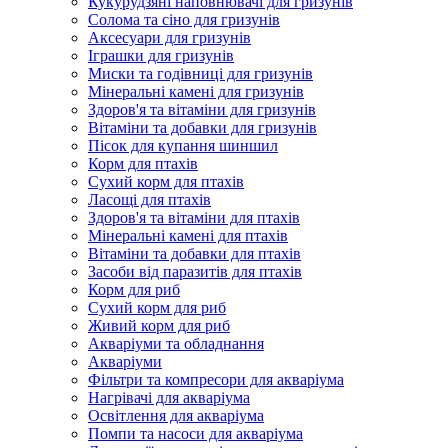
Кукурудзяні наповнювачі для гризунів
Солома та сіно для гризунів
Аксесуари для гризунів
Іграшки для гризунів
Миски та годівниці для гризунів
Мінеральні камені для гризунів
Здоров'я та вітаміни для гризунів
Вітаміни та добавки для гризунів
Пісок для купання шиншил
Корм для птахів
Сухий корм для птахів
Ласощі для птахів
Здоров'я та вітаміни для птахів
Мінеральні камені для птахів
Вітаміни та добавки для птахів
Засоби від паразитів для птахів
Корм для риб
Сухий корм для риб
Живий корм для риб
Акваріуми та обладнання
Акваріуми
Фільтри та компресори для акваріума
Нагрівачі для акваріума
Освітлення для акваріума
Помпи та насоси для акваріума