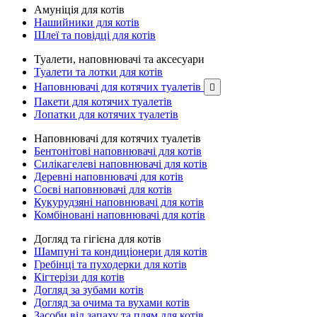
Амуніція для котів
Нашийники для котів
Шлеї та повідці для котів
Туалети, наповнювачі та аксесуари
Туалети та лотки для котів
Наповнювачі для котячих туалетів

Пакети для котячих туалетів
Лопатки для котячих туалетів
Наповнювачі для котячих туалетів
Бентонітові наповнювачі для котів
Силікагелеві наповнювачі для котів
Деревні наповнювачі для котів
Соєві наповнювачі для котів
Кукурудзяні наповнювачі для котів
Комбіновані наповнювачі для котів
Догляд та гігієна для котів
Шампуні та кондиціонери для котів
Гребінці та пуходерки для котів
Кігтерізи для котів
Догляд за зубами котів
Догляд за очима та вухами котів
Засоби від запаху та плям для котів