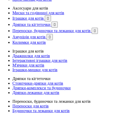
Аксесуари для котів
Миски та годівниці для котів
Іграшки для котів

Дряпки та кігтеточки

Переноски, будиночки та лежанки для котів

Амуніція для котів

Килимки для котів
Іграшки для котів
Дражнилки для котів
Інтерактивні іграшки для котів
М'ячики для котів
Іграшки-мишки для котів
Дряпки та кігтеточки
Стовпчики-дряпки для котів
Дряпки-комплекси та будиночки
Дряпки-лежанки для котів
Переноски, будиночки та лежанки для котів
Переноски для котів
Будиночки та лежанки для котів