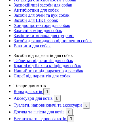
Заспокійливі засоби для собак
Антибіотики для собак
Засоби для очей та вух собак
Засоби для ШКТ собак
Хондропротектори для собак
Захисні коміри для собак
Замінники молока для цуценят
Засоби для швидкого відновлення собак
Вакцини для собак
Засоби від паразитів для собак
Таблетки від глистів для собак
Краплі від бліх та кліщів для собак
Нашийники від паразитів для собак
Спреї від паразитів для собак
Товари для котів
Корм для котів

Аксесуари для котів

Туалети, наповнювачі та аксесуари

Догляд та гігієна для котів

Ветаптека та здоров'я котів
