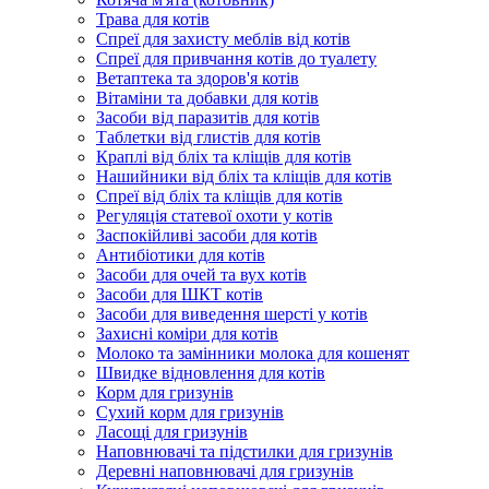
Трава для котів
Спреї для захисту меблів від котів
Спреї для привчання котів до туалету
Ветаптека та здоров'я котів
Вітаміни та добавки для котів
Засоби від паразитів для котів
Таблетки від глистів для котів
Краплі від бліх та кліщів для котів
Нашийники від бліх та кліщів для котів
Спреї від бліх та кліщів для котів
Регуляція статевої охоти у котів
Заспокійливі засоби для котів
Антибіотики для котів
Засоби для очей та вух котів
Засоби для ШКТ котів
Засоби для виведення шерсті у котів
Захисні коміри для котів
Молоко та замінники молока для кошенят
Швидке відновлення для котів
Корм для гризунів
Сухий корм для гризунів
Ласощі для гризунів
Наповнювачі та підстилки для гризунів
Деревні наповнювачі для гризунів