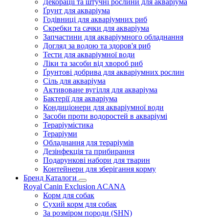
Декорації та штучні рослини для акваріума
Ґрунт для акваріума
Годівниці для акваріумних риб
Скребки та сачки для акваріума
Запчастини для акваріумного обладнання
Догляд за водою та здоров'я риб
Тести для акваріумної води
Ліки та засоби від хвороб риб
Ґрунтові добрива для акваріумних рослин
Сіль для акваріума
Активоване вугілля для акваріума
Бактерії для акваріума
Кондиціонери для акваріумної води
Засоби проти водоростей в акваріумі
Тераріумістика
Тераріуми
Обладнання для тераріумів
Дезінфекція та прибирання
Подарункові набори для тварин
Контейнери для зберігання корму
Бренд Каталоги
Royal Canin
Exclusion
ACANA
Корм для собак
Сухий корм для собак
За розміром породи (SHN)