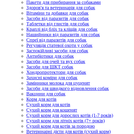
Пакети для прибирання за собаками
Здоров'я та ветеринарія для собак
Вітаміни та добавки для собак
Засоби від паразитів для собак
Таблетки від глистів для собак
Краплі від бліх та кліщів для собак
Нашийники від паразитів для собак
Спреї від паразитів для собак
Регуляція статевої охоти у собак
Заспокійливі засоби для собак
Антибіотики для собак
Засоби для очей та вух собак
Засоби для ШКТ собак
Хондропротектори для собак
Захисні коміри для собак
Замінники молока для цуценят
Засоби для швидкого відновлення собак
Вакцини для собак
Корм для котів
Сухий корм для котів
Сухий корм для кошенят
Сухий корм для дорослих котів (1-7 років)
Сухий корм для літніх котів (7+ років)
Сухий корм для котів за породою
Ветеринарні дієти для котів (сухий корм)