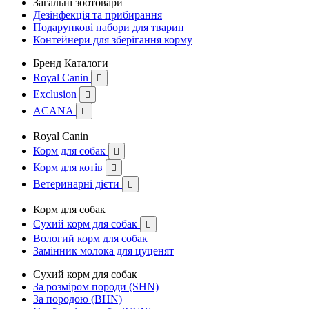
Загальні зоотовари
Дезінфекція та прибирання
Подарункові набори для тварин
Контейнери для зберігання корму
Бренд Каталоги
Royal Canin

Exclusion

ACANA

Royal Canin
Корм для собак

Корм для котів

Ветеринарні дієти

Корм для собак
Сухий корм для собак

Вологий корм для собак
Замінник молока для цуценят
Сухий корм для собак
За розміром породи (SHN)
За породою (BHN)