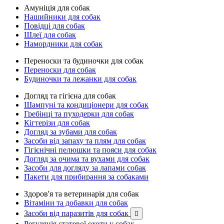
Амуніція для собак
Нашийники для собак
Повідці для собак
Шлеї для собак
Намордники для собак
Переноски та будиночки для собак
Переноски для собак
Будиночки та лежанки для собак
Догляд та гігієна для собак
Шампуні та кондиціонери для собак
Гребінці та пуходерки для собак
Кігтерізи для собак
Догляд за зубами для собак
Засоби від запаху та плям для собак
Гігієнічні пелюшки та пояси для собак
Догляд за очима та вухами для собак
Засоби для догляду за лапами собак
Пакети для прибирання за собаками
Здоров'я та ветеринарія для собак
Вітаміни та добавки для собак
Засоби від паразитів для собак

Регуляція статевої охоти у собак