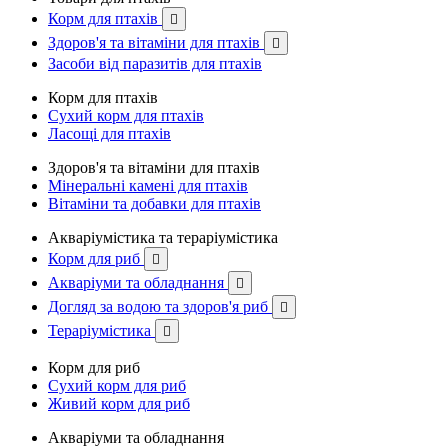
Корм для птахів

Здоров'я та вітаміни для птахів

Засоби від паразитів для птахів
Корм для птахів
Сухий корм для птахів
Ласощі для птахів
Здоров'я та вітаміни для птахів
Мінеральні камені для птахів
Вітаміни та добавки для птахів
Акваріумістика та тераріумістика
Корм для риб

Акваріуми та обладнання

Догляд за водою та здоров'я риб

Тераріумістика

Корм для риб
Сухий корм для риб
Живий корм для риб
Акваріуми та обладнання