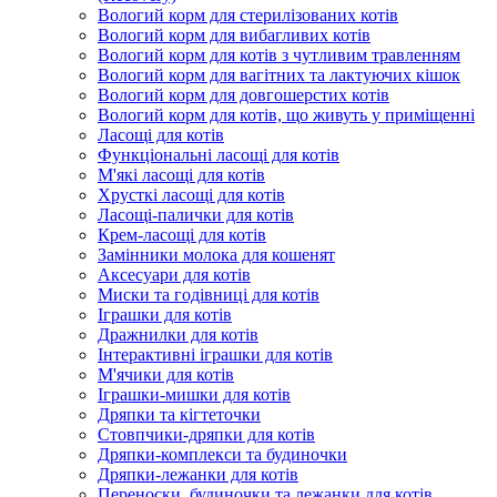
Вологий корм для стерилізованих котів
Вологий корм для вибагливих котів
Вологий корм для котів з чутливим травленням
Вологий корм для вагітних та лактуючих кішок
Вологий корм для довгошерстих котів
Вологий корм для котів, що живуть у приміщенні
Ласощі для котів
Функціональні ласощі для котів
М'які ласощі для котів
Хрусткі ласощі для котів
Ласощі-палички для котів
Крем-ласощі для котів
Замінники молока для кошенят
Аксесуари для котів
Миски та годівниці для котів
Іграшки для котів
Дражнилки для котів
Інтерактивні іграшки для котів
М'ячики для котів
Іграшки-мишки для котів
Дряпки та кігтеточки
Стовпчики-дряпки для котів
Дряпки-комплекси та будиночки
Дряпки-лежанки для котів
Переноски, будиночки та лежанки для котів