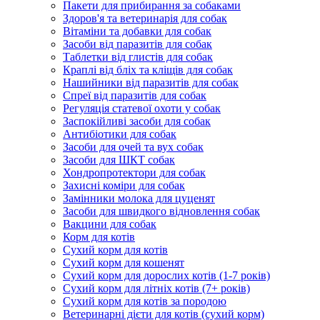
Пакети для прибирання за собаками
Здоров'я та ветеринарія для собак
Вітаміни та добавки для собак
Засоби від паразитів для собак
Таблетки від глистів для собак
Краплі від бліх та кліщів для собак
Нашийники від паразитів для собак
Спреї від паразитів для собак
Регуляція статевої охоти у собак
Заспокійливі засоби для собак
Антибіотики для собак
Засоби для очей та вух собак
Засоби для ШКТ собак
Хондропротектори для собак
Захисні коміри для собак
Замінники молока для цуценят
Засоби для швидкого відновлення собак
Вакцини для собак
Корм для котів
Сухий корм для котів
Сухий корм для кошенят
Сухий корм для дорослих котів (1-7 років)
Сухий корм для літніх котів (7+ років)
Сухий корм для котів за породою
Ветеринарні дієти для котів (сухий корм)