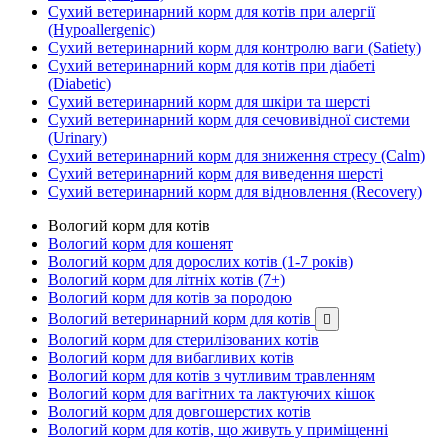
Сухий ветеринарний корм для котів при алергії
(Hypoallergenic)
Сухий ветеринарний корм для контролю ваги (Satiety)
Сухий ветеринарний корм для котів при діабеті
(Diabetic)
Сухий ветеринарний корм для шкіри та шерсті
Сухий ветеринарний корм для сечовивідної системи
(Urinary)
Сухий ветеринарний корм для зниження стресу (Calm)
Сухий ветеринарний корм для виведення шерсті
Сухий ветеринарний корм для відновлення (Recovery)
Вологий корм для котів
Вологий корм для кошенят
Вологий корм для дорослих котів (1-7 років)
Вологий корм для літніх котів (7+)
Вологий корм для котів за породою
Вологий ветеринарний корм для котів

Вологий корм для стерилізованих котів
Вологий корм для вибагливих котів
Вологий корм для котів з чутливим травленням
Вологий корм для вагітних та лактуючих кішок
Вологий корм для довгошерстих котів
Вологий корм для котів, що живуть у приміщенні