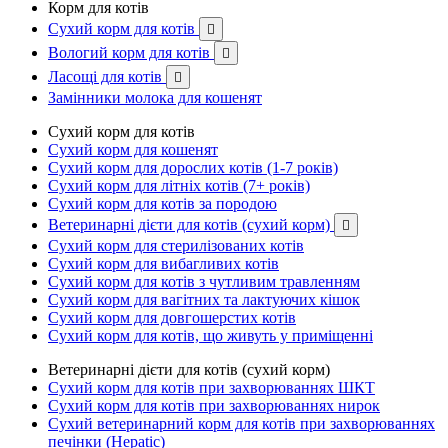
Корм для котів
Сухий корм для котів

Вологий корм для котів

Ласощі для котів

Замінники молока для кошенят
Сухий корм для котів
Сухий корм для кошенят
Сухий корм для дорослих котів (1-7 років)
Сухий корм для літніх котів (7+ років)
Сухий корм для котів за породою
Ветеринарні дієти для котів (сухий корм)

Сухий корм для стерилізованих котів
Сухий корм для вибагливих котів
Сухий корм для котів з чутливим травленням
Сухий корм для вагітних та лактуючих кішок
Сухий корм для довгошерстих котів
Сухий корм для котів, що живуть у приміщенні
Ветеринарні дієти для котів (сухий корм)
Сухий корм для котів при захворюваннях ШКТ
Сухий корм для котів при захворюваннях нирок
Сухий ветеринарний корм для котів при захворюваннях
печінки (Hepatic)