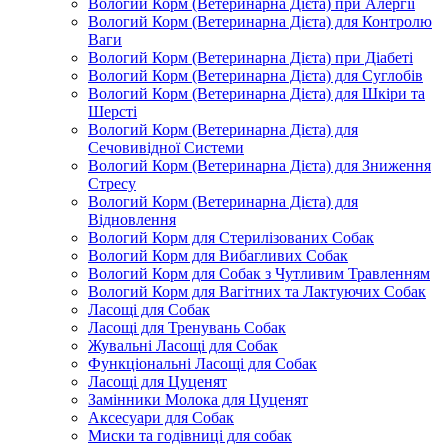
Вологий Корм (Ветеринарна Дієта) при Алергії
Вологий Корм (Ветеринарна Дієта) для Контролю
Ваги
Вологий Корм (Ветеринарна Дієта) при Діабеті
Вологий Корм (Ветеринарна Дієта) для Суглобів
Вологий Корм (Ветеринарна Дієта) для Шкіри та
Шерсті
Вологий Корм (Ветеринарна Дієта) для
Сечовивідної Системи
Вологий Корм (Ветеринарна Дієта) для Зниження
Стресу
Вологий Корм (Ветеринарна Дієта) для
Відновлення
Вологий Корм для Стерилізованих Собак
Вологий Корм для Вибагливих Собак
Вологий Корм для Собак з Чутливим Травленням
Вологий Корм для Вагітних та Лактуючих Собак
Ласощі для Собак
Ласощі для Тренувань Собак
Жувальні Ласощі для Собак
Функціональні Ласощі для Собак
Ласощі для Цуценят
Замінники Молока для Цуценят
Аксесуари для Собак
Миски та годівниці для собак