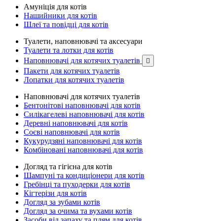
Амуніція для котів
Нашийники для котів
Шлеї та повідці для котів
Туалети, наповнювачі та аксесуари
Туалети та лотки для котів
Наповнювачі для котячих туалетів

Пакети для котячих туалетів
Лопатки для котячих туалетів
Наповнювачі для котячих туалетів
Бентонітові наповнювачі для котів
Силікагелеві наповнювачі для котів
Деревні наповнювачі для котів
Соєві наповнювачі для котів
Кукурудзяні наповнювачі для котів
Комбіновані наповнювачі для котів
Догляд та гігієна для котів
Шампуні та кондиціонери для котів
Гребінці та пуходерки для котів
Кігтерізи для котів
Догляд за зубами котів
Догляд за очима та вухами котів
Засоби від запаху та плям для котів