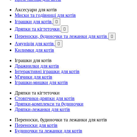
Аксесуари для котів
Миски та годівниці для котів
Іграшки для котів

Дряпки та кігтеточки

Переноски, будиночки та лежанки для котів

Амуніція для котів

Килимки для котів
Іграшки для котів
Дражнилки для котів
Інтерактивні іграшки для котів
М'ячики для котів
Іграшки-мишки для котів
Дряпки та кігтеточки
Стовпчики-дряпки для котів
Дряпки-комплекси та будиночки
Дряпки-лежанки для котів
Переноски, будиночки та лежанки для котів
Переноски для котів
Будиночки та лежанки для котів