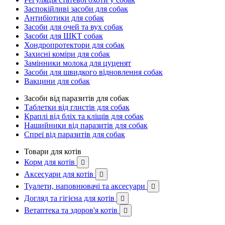
Заспокійливі засоби для собак
Антибіотики для собак
Засоби для очей та вух собак
Засоби для ШКТ собак
Хондропротектори для собак
Захисні коміри для собак
Замінники молока для цуценят
Засоби для швидкого відновлення собак
Вакцини для собак
Засоби від паразитів для собак
Таблетки від глистів для собак
Краплі від бліх та кліщів для собак
Нашийники від паразитів для собак
Спреї від паразитів для собак
Товари для котів
Корм для котів

Аксесуари для котів

Туалети, наповнювачі та аксесуари

Догляд та гігієна для котів

Ветаптека та здоров'я котів
