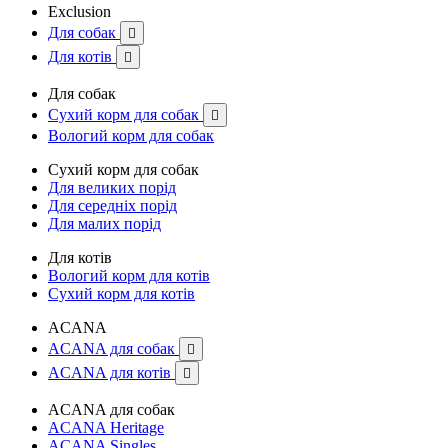
Exclusion
Для собак

Для котів

Для собак
Сухий корм для собак

Вологий корм для собак
Сухий корм для собак
Для великих порід
Для середніх порід
Для малих порід
Для котів
Вологий корм для котів
Сухий корм для котів
ACANA
ACANA для собак

ACANA для котів

ACANA для собак
ACANA Heritage
ACANA Singles