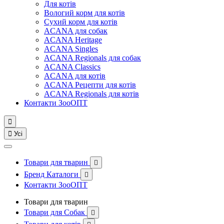
Для котів
Вологий корм для котів
Сухий корм для котів
ACANA для собак
ACANA Heritage
ACANA Singles
ACANA Regionals для собак
ACANA Classics
ACANA для котів
ACANA Рецепти для котів
ACANA Regionals для котів
Контакти ЗооОПТ


Усі
Товари для тварин

Бренд Каталоги

Контакти ЗооОПТ
Товари для тварин
Товари для Собак
