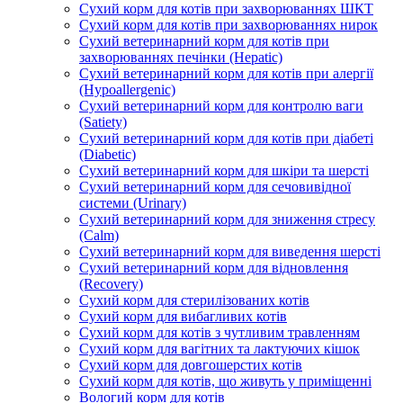
Сухий корм для котів при захворюваннях ШКТ
Сухий корм для котів при захворюваннях нирок
Сухий ветеринарний корм для котів при
захворюваннях печінки (Hepatic)
Сухий ветеринарний корм для котів при алергії
(Hypoallergenic)
Сухий ветеринарний корм для контролю ваги
(Satiety)
Сухий ветеринарний корм для котів при діабеті
(Diabetic)
Сухий ветеринарний корм для шкіри та шерсті
Сухий ветеринарний корм для сечовивідної
системи (Urinary)
Сухий ветеринарний корм для зниження стресу
(Calm)
Сухий ветеринарний корм для виведення шерсті
Сухий ветеринарний корм для відновлення
(Recovery)
Сухий корм для стерилізованих котів
Сухий корм для вибагливих котів
Сухий корм для котів з чутливим травленням
Сухий корм для вагітних та лактуючих кішок
Сухий корм для довгошерстих котів
Сухий корм для котів, що живуть у приміщенні
Вологий корм для котів