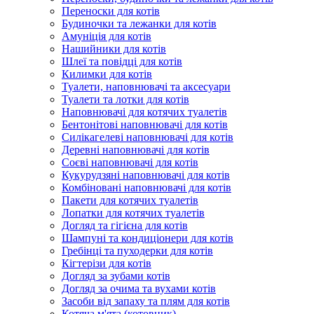
Переноски для котів
Будиночки та лежанки для котів
Амуніція для котів
Нашийники для котів
Шлеї та повідці для котів
Килимки для котів
Туалети, наповнювачі та аксесуари
Туалети та лотки для котів
Наповнювачі для котячих туалетів
Бентонітові наповнювачі для котів
Силікагелеві наповнювачі для котів
Деревні наповнювачі для котів
Соєві наповнювачі для котів
Кукурудзяні наповнювачі для котів
Комбіновані наповнювачі для котів
Пакети для котячих туалетів
Лопатки для котячих туалетів
Догляд та гігієна для котів
Шампуні та кондиціонери для котів
Гребінці та пуходерки для котів
Кігтерізи для котів
Догляд за зубами котів
Догляд за очима та вухами котів
Засоби від запаху та плям для котів
Котяча м'ята (котовник)