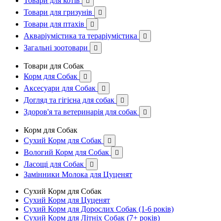
Товари для котів

Товари для гризунів

Товари для птахів

Акваріумістика та тераріумістика

Загальні зоотовари

Товари для Собак
Корм для Собак

Аксесуари для Собак

Догляд та гігієна для собак

Здоров'я та ветеринарія для собак

Корм для Собак
Сухий Корм для Собак

Вологий Корм для Собак

Ласощі для Собак

Замінники Молока для Цуценят
Сухий Корм для Собак
Сухий Корм для Цуценят
Сухий Корм для Дорослих Собак (1-6 років)
Сухий Корм для Літніх Собак (7+ років)