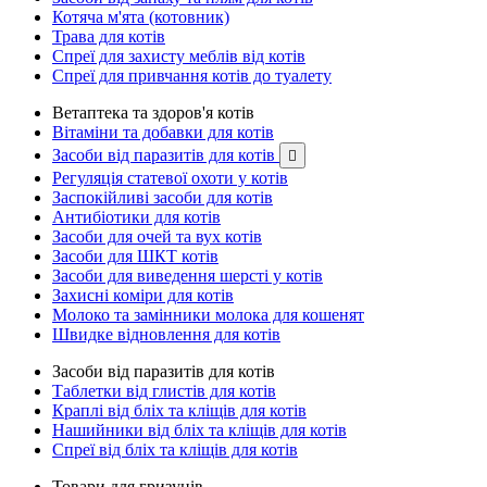
Котяча м'ята (котовник)
Трава для котів
Спреї для захисту меблів від котів
Спреї для привчання котів до туалету
Ветаптека та здоров'я котів
Вітаміни та добавки для котів
Засоби від паразитів для котів

Регуляція статевої охоти у котів
Заспокійливі засоби для котів
Антибіотики для котів
Засоби для очей та вух котів
Засоби для ШКТ котів
Засоби для виведення шерсті у котів
Захисні коміри для котів
Молоко та замінники молока для кошенят
Швидке відновлення для котів
Засоби від паразитів для котів
Таблетки від глистів для котів
Краплі від бліх та кліщів для котів
Нашийники від бліх та кліщів для котів
Спреї від бліх та кліщів для котів
Товари для гризунів