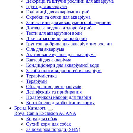
Декорації та штучні рослини для акваріума
Ґрунт для акваріума
Годівниці для акваріумних риб
Скребки та сачки для акваріума
Запчастини для акваріумного обладнання
Догляд за водою та здоров'я риб
Тести для акваріумної води
Ліки та засоби від хвороб риб
Ґрунтові добрива для акваріумних рослин
Сіль для акваріума
Активоване вугілля для акваріума
Бактерії для акваріума
Кондиціонери для акваріумної води
Засоби проти водоростей в акваріумі
Тераріумістика
Тераріуми
Обладнання для тераріумів
Дезінфекція та прибирання
Подарункові набори для тварин
Контейнери для зберігання корму
Бренд Каталоги
Royal Canin
Exclusion
ACANA
Корм для собак
Сухий корм для собак
За розміром породи (SHN)