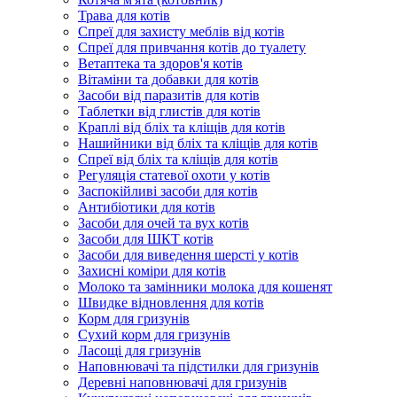
Трава для котів
Спреї для захисту меблів від котів
Спреї для привчання котів до туалету
Ветаптека та здоров'я котів
Вітаміни та добавки для котів
Засоби від паразитів для котів
Таблетки від глистів для котів
Краплі від бліх та кліщів для котів
Нашийники від бліх та кліщів для котів
Спреї від бліх та кліщів для котів
Регуляція статевої охоти у котів
Заспокійливі засоби для котів
Антибіотики для котів
Засоби для очей та вух котів
Засоби для ШКТ котів
Засоби для виведення шерсті у котів
Захисні коміри для котів
Молоко та замінники молока для кошенят
Швидке відновлення для котів
Корм для гризунів
Сухий корм для гризунів
Ласощі для гризунів
Наповнювачі та підстилки для гризунів
Деревні наповнювачі для гризунів