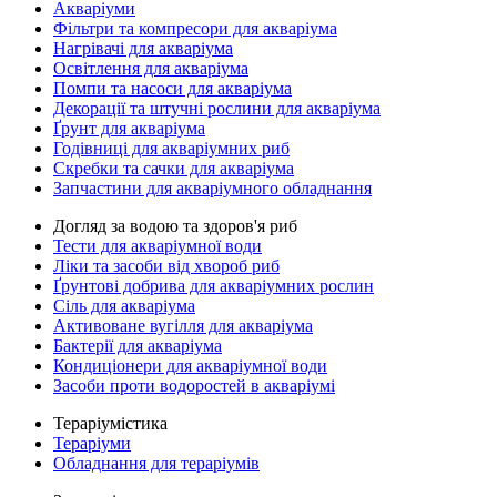
Акваріуми
Фільтри та компресори для акваріума
Нагрівачі для акваріума
Освітлення для акваріума
Помпи та насоси для акваріума
Декорації та штучні рослини для акваріума
Ґрунт для акваріума
Годівниці для акваріумних риб
Скребки та сачки для акваріума
Запчастини для акваріумного обладнання
Догляд за водою та здоров'я риб
Тести для акваріумної води
Ліки та засоби від хвороб риб
Ґрунтові добрива для акваріумних рослин
Сіль для акваріума
Активоване вугілля для акваріума
Бактерії для акваріума
Кондиціонери для акваріумної води
Засоби проти водоростей в акваріумі
Тераріумістика
Тераріуми
Обладнання для тераріумів