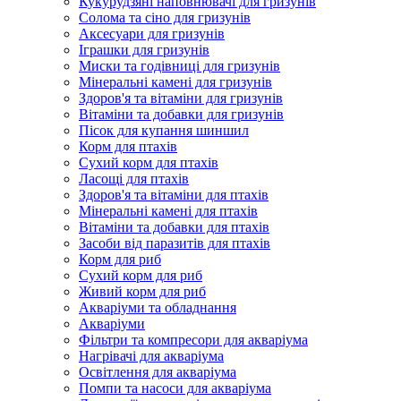
Кукурудзяні наповнювачі для гризунів
Солома та сіно для гризунів
Аксесуари для гризунів
Іграшки для гризунів
Миски та годівниці для гризунів
Мінеральні камені для гризунів
Здоров'я та вітаміни для гризунів
Вітаміни та добавки для гризунів
Пісок для купання шиншил
Корм для птахів
Сухий корм для птахів
Ласощі для птахів
Здоров'я та вітаміни для птахів
Мінеральні камені для птахів
Вітаміни та добавки для птахів
Засоби від паразитів для птахів
Корм для риб
Сухий корм для риб
Живий корм для риб
Акваріуми та обладнання
Акваріуми
Фільтри та компресори для акваріума
Нагрівачі для акваріума
Освітлення для акваріума
Помпи та насоси для акваріума