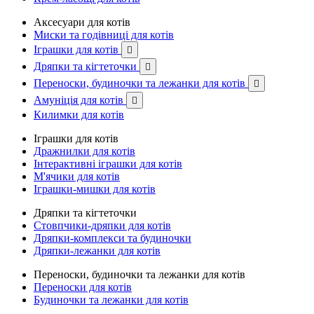
Аксесуари для котів
Миски та годівниці для котів
Іграшки для котів

Дряпки та кігтеточки

Переноски, будиночки та лежанки для котів

Амуніція для котів

Килимки для котів
Іграшки для котів
Дражнилки для котів
Інтерактивні іграшки для котів
М'ячики для котів
Іграшки-мишки для котів
Дряпки та кігтеточки
Стовпчики-дряпки для котів
Дряпки-комплекси та будиночки
Дряпки-лежанки для котів
Переноски, будиночки та лежанки для котів
Переноски для котів
Будиночки та лежанки для котів