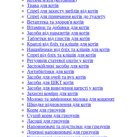
Трава для котів
Спреї для захисту меблів від котів
Спреї для привчання котів до туалету
Ветаптека та здоров'я котів
Вітаміни та добавки для котів
Засоби від паразитів для котів
Таблетки від глистів для котів
Краплі від бліх та кліщів для котів
Нашийники від бліх та кліщів для котів
Спреї від бліх та кліщів для котів
Регуляція статевої охоти у котів
Заспокійливі засоби для котів
Антибіотики для котів
Засоби для очей та вух котів
Засоби для ШКТ котів
Засоби для виведення шерсті у котів
Захисні коміри для котів
Молоко та замінники молока для кошенят
Швидке відновлення для котів
Корм для гризунів
Сухий корм для гризунів
Ласощі для гризунів
Наповнювачі та підстилки для гризунів
Деревні наповнювачі для гризунів