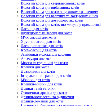
Вологий корм для стерилізованих котів
Вологий корм для вибагливих котів
Вологий корм для котів з чутливим травленням
Вологий корм для вагітних та лактуючих кішок
Вологий корм для довгошерстих котів
Вологий корм для котів, що живуть у приміщенні
Ласощі для котів
Функціональні ласощі для котів
М'які ласощі для котів
Хрусткі ласощі для котів
Ласощі-палички для котів
Крем-ласощі для котів
Замінники молока для кошенят
Аксесуари для котів
Миски та годівниці для котів
Іграшки для котів
Дражнилки для котів
Інтерактивні іграшки для котів
М'ячики для котів
Іграшки-мишки для котів
Дряпки та кігтеточки
Стовпчики-дряпки для котів
Дряпки-комплекси та будиночки
Дряпки-лежанки для котів
Переноски, будиночки та лежанки для котів