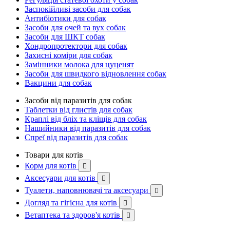
Заспокійливі засоби для собак
Антибіотики для собак
Засоби для очей та вух собак
Засоби для ШКТ собак
Хондропротектори для собак
Захисні коміри для собак
Замінники молока для цуценят
Засоби для швидкого відновлення собак
Вакцини для собак
Засоби від паразитів для собак
Таблетки від глистів для собак
Краплі від бліх та кліщів для собак
Нашийники від паразитів для собак
Спреї від паразитів для собак
Товари для котів
Корм для котів

Аксесуари для котів

Туалети, наповнювачі та аксесуари

Догляд та гігієна для котів

Ветаптека та здоров'я котів
