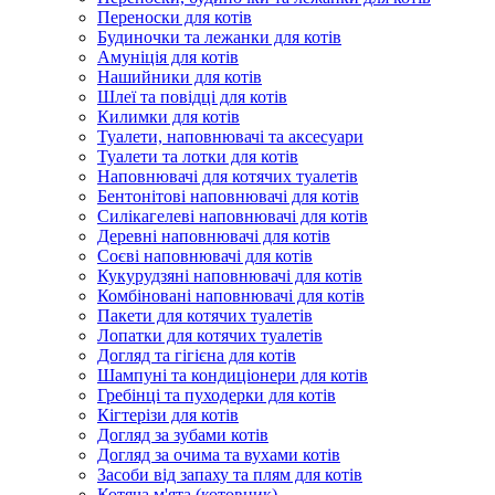
Переноски для котів
Будиночки та лежанки для котів
Амуніція для котів
Нашийники для котів
Шлеї та повідці для котів
Килимки для котів
Туалети, наповнювачі та аксесуари
Туалети та лотки для котів
Наповнювачі для котячих туалетів
Бентонітові наповнювачі для котів
Силікагелеві наповнювачі для котів
Деревні наповнювачі для котів
Соєві наповнювачі для котів
Кукурудзяні наповнювачі для котів
Комбіновані наповнювачі для котів
Пакети для котячих туалетів
Лопатки для котячих туалетів
Догляд та гігієна для котів
Шампуні та кондиціонери для котів
Гребінці та пуходерки для котів
Кігтерізи для котів
Догляд за зубами котів
Догляд за очима та вухами котів
Засоби від запаху та плям для котів
Котяча м'ята (котовник)