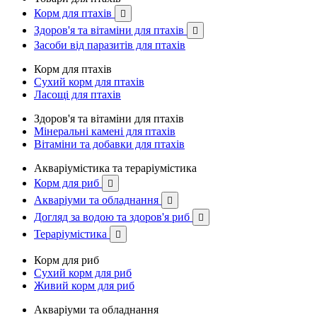
Корм для птахів

Здоров'я та вітаміни для птахів

Засоби від паразитів для птахів
Корм для птахів
Сухий корм для птахів
Ласощі для птахів
Здоров'я та вітаміни для птахів
Мінеральні камені для птахів
Вітаміни та добавки для птахів
Акваріумістика та тераріумістика
Корм для риб

Акваріуми та обладнання

Догляд за водою та здоров'я риб

Тераріумістика

Корм для риб
Сухий корм для риб
Живий корм для риб
Акваріуми та обладнання