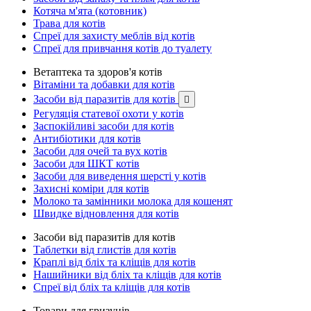
Котяча м'ята (котовник)
Трава для котів
Спреї для захисту меблів від котів
Спреї для привчання котів до туалету
Ветаптека та здоров'я котів
Вітаміни та добавки для котів
Засоби від паразитів для котів

Регуляція статевої охоти у котів
Заспокійливі засоби для котів
Антибіотики для котів
Засоби для очей та вух котів
Засоби для ШКТ котів
Засоби для виведення шерсті у котів
Захисні коміри для котів
Молоко та замінники молока для кошенят
Швидке відновлення для котів
Засоби від паразитів для котів
Таблетки від глистів для котів
Краплі від бліх та кліщів для котів
Нашийники від бліх та кліщів для котів
Спреї від бліх та кліщів для котів
Товари для гризунів