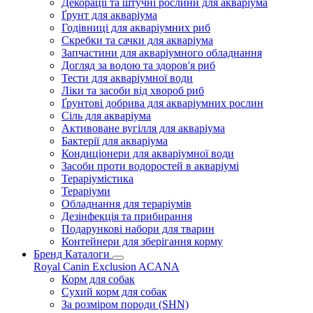
Декорації та штучні рослини для акваріума
Ґрунт для акваріума
Годівниці для акваріумних риб
Скребки та сачки для акваріума
Запчастини для акваріумного обладнання
Догляд за водою та здоров'я риб
Тести для акваріумної води
Ліки та засоби від хвороб риб
Ґрунтові добрива для акваріумних рослин
Сіль для акваріума
Активоване вугілля для акваріума
Бактерії для акваріума
Кондиціонери для акваріумної води
Засоби проти водоростей в акваріумі
Тераріумістика
Тераріуми
Обладнання для тераріумів
Дезінфекція та прибирання
Подарункові набори для тварин
Контейнери для зберігання корму
Бренд Каталоги
Royal Canin
Exclusion
ACANA
Корм для собак
Сухий корм для собак
За розміром породи (SHN)