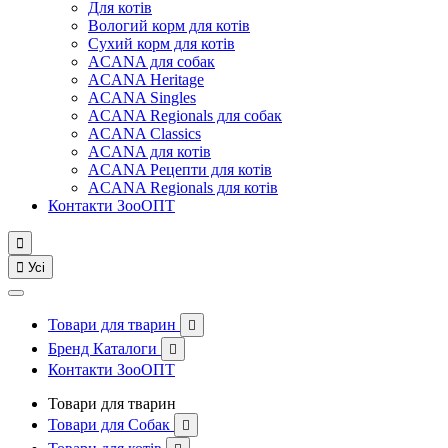
Для котів
Вологий корм для котів
Сухий корм для котів
ACANA для собак
ACANA Heritage
ACANA Singles
ACANA Regionals для собак
ACANA Classics
ACANA для котів
ACANA Рецепти для котів
ACANA Regionals для котів
Контакти ЗооОПТ


Усі
Товари для тварин

Бренд Каталоги

Контакти ЗооОПТ
Товари для тварин
Товари для Собак
