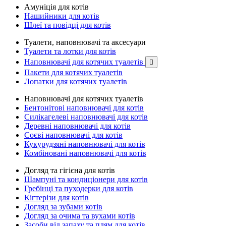
Амуніція для котів
Нашийники для котів
Шлеї та повідці для котів
Туалети, наповнювачі та аксесуари
Туалети та лотки для котів
Наповнювачі для котячих туалетів

Пакети для котячих туалетів
Лопатки для котячих туалетів
Наповнювачі для котячих туалетів
Бентонітові наповнювачі для котів
Силікагелеві наповнювачі для котів
Деревні наповнювачі для котів
Соєві наповнювачі для котів
Кукурудзяні наповнювачі для котів
Комбіновані наповнювачі для котів
Догляд та гігієна для котів
Шампуні та кондиціонери для котів
Гребінці та пуходерки для котів
Кігтерізи для котів
Догляд за зубами котів
Догляд за очима та вухами котів
Засоби від запаху та плям для котів