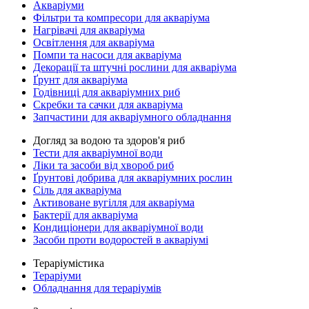
Акваріуми
Фільтри та компресори для акваріума
Нагрівачі для акваріума
Освітлення для акваріума
Помпи та насоси для акваріума
Декорації та штучні рослини для акваріума
Ґрунт для акваріума
Годівниці для акваріумних риб
Скребки та сачки для акваріума
Запчастини для акваріумного обладнання
Догляд за водою та здоров'я риб
Тести для акваріумної води
Ліки та засоби від хвороб риб
Ґрунтові добрива для акваріумних рослин
Сіль для акваріума
Активоване вугілля для акваріума
Бактерії для акваріума
Кондиціонери для акваріумної води
Засоби проти водоростей в акваріумі
Тераріумістика
Тераріуми
Обладнання для тераріумів