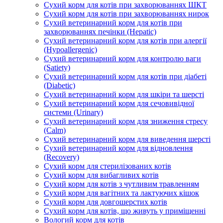
Сухий корм для котів при захворюваннях ШКТ
Сухий корм для котів при захворюваннях нирок
Сухий ветеринарний корм для котів при
захворюваннях печінки (Hepatic)
Сухий ветеринарний корм для котів при алергії
(Hypoallergenic)
Сухий ветеринарний корм для контролю ваги
(Satiety)
Сухий ветеринарний корм для котів при діабеті
(Diabetic)
Сухий ветеринарний корм для шкіри та шерсті
Сухий ветеринарний корм для сечовивідної
системи (Urinary)
Сухий ветеринарний корм для зниження стресу
(Calm)
Сухий ветеринарний корм для виведення шерсті
Сухий ветеринарний корм для відновлення
(Recovery)
Сухий корм для стерилізованих котів
Сухий корм для вибагливих котів
Сухий корм для котів з чутливим травленням
Сухий корм для вагітних та лактуючих кішок
Сухий корм для довгошерстих котів
Сухий корм для котів, що живуть у приміщенні
Вологий корм для котів