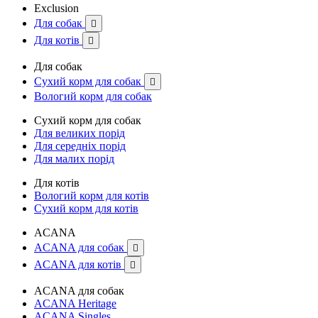
Exclusion
Для собак

Для котів

Для собак
Сухий корм для собак

Вологий корм для собак
Сухий корм для собак
Для великих порід
Для середніх порід
Для малих порід
Для котів
Вологий корм для котів
Сухий корм для котів
ACANA
ACANA для собак

ACANA для котів

ACANA для собак
ACANA Heritage
ACANA Singles