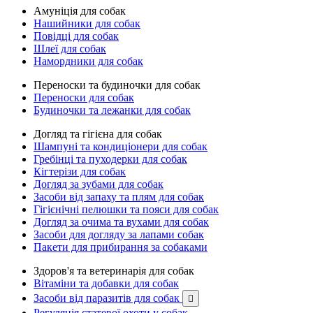
Амуніція для собак
Нашийники для собак
Повідці для собак
Шлеї для собак
Намордники для собак
Переноски та будиночки для собак
Переноски для собак
Будиночки та лежанки для собак
Догляд та гігієна для собак
Шампуні та кондиціонери для собак
Гребінці та пуходерки для собак
Кігтерізи для собак
Догляд за зубами для собак
Засоби від запаху та плям для собак
Гігієнічні пелюшки та пояси для собак
Догляд за очима та вухами для собак
Засоби для догляду за лапами собак
Пакети для прибирання за собаками
Здоров'я та ветеринарія для собак
Вітаміни та добавки для собак
Засоби від паразитів для собак

Регуляція статевої охоти у собак