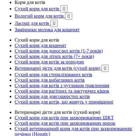
Корм для котів
Сухий корм для котів

Вологий корм для котів

Ласощі для котів

Замінники молока для кошенят
Сухий корм для котів
Сухий корм для кошенят
Сухий корм для дорослих котів (1-7 років)
Сухий корм для літніх котів (7+ років)
Сухий корм для котів за породою
Ветеринарні дієти для котів (сухий корм)

Сухий корм для стерилізованих котів
Сухий корм для вибагливих котів
Сухий корм для котів з чутливим травленням
Сухий корм для вагітних та лактуючих кішок
Сухий корм для довгошерстих котів
Сухий корм для котів, що живуть у приміщенні
Ветеринарні дієти для котів (сухий корм)
Сухий корм для котів при захворюваннях ШКТ
Сухий корм для котів при захворюваннях нирок
Сухий ветеринарний корм для котів при захворюваннях
печінки (Hepatic)