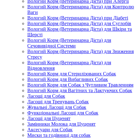
Вологий Корм (Ветеринарна Дієта) при Алергії
Вологий Корм (Ветеринарна Дієта) для Контролю
Ваги
Вологий Корм (Ветеринарна Дієта) при Діабеті
Вологий Корм (Ветеринарна Дієта) для Суглобів
Вологий Корм (Ветеринарна Дієта) для Шкіри та
Шерсті
Вологий Корм (Ветеринарна Дієта) для
Сечовивідної Системи
Вологий Корм (Ветеринарна Дієта) для Зниження
Стресу
Вологий Корм (Ветеринарна Дієта) для
Відновлення
Вологий Корм для Стерилізованих Собак
Вологий Корм для Вибагливих Собак
Вологий Корм для Собак з Чутливим Травленням
Вологий Корм для Вагітних та Лактуючих Собак
Ласощі для Собак
Ласощі для Тренувань Собак
Жувальні Ласощі для Собак
Функціональні Ласощі для Собак
Ласощі для Цуценят
Замінники Молока для Цуценят
Аксесуари для Собак
Миски та годівниці для собак