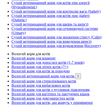
Сухий ветеринарний корм для котів при алергії
(Hypoallergenic)
Сухий ветеринарний корм для контролю ваги (Satiety)
Сухий ветеринарний корм для котів при діабеті
(Diabetic)
Сухий ветеринарний корм для шкіри та шерсті
Сухий ветеринарний корм для сечовивідної системи
(Urinary)
Сухий ветеринарний корм для зниження стресу (Calm)
Сухий ветеринарний корм для виведення шерсті
Сухий ветеринарний корм для відновлення (Recovery)
Вологий корм для котів
Вологий корм для кошенят
Вологий корм для дорослих котів (1-7 років)
Вологий корм для літніх котів (7+)
Вологий корм для котів за породою
Вологий ветеринарний корм для котів

Вологий корм для стерилізованих котів
Вологий корм для вибагливих котів
Вологий корм для котів з чутливим травленням
Вологий корм для вагітних та лактуючих кішок
Вологий корм для довгошерстих котів
Вологий корм для котів, що живуть у приміщенні