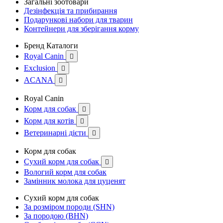
Загальні зоотовари
Дезінфекція та прибирання
Подарункові набори для тварин
Контейнери для зберігання корму
Бренд Каталоги
Royal Canin

Exclusion

ACANA

Royal Canin
Корм для собак

Корм для котів

Ветеринарні дієти

Корм для собак
Сухий корм для собак

Вологий корм для собак
Замінник молока для цуценят
Сухий корм для собак
За розміром породи (SHN)
За породою (BHN)