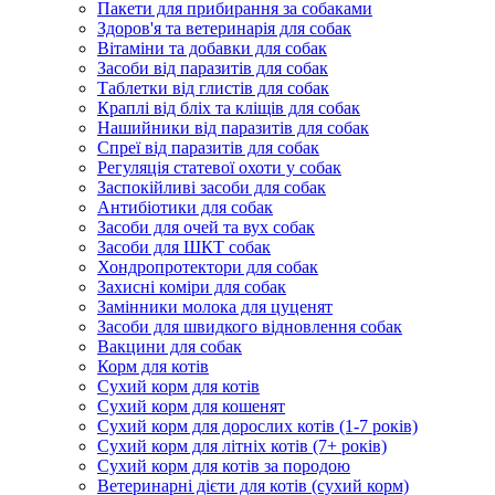
Пакети для прибирання за собаками
Здоров'я та ветеринарія для собак
Вітаміни та добавки для собак
Засоби від паразитів для собак
Таблетки від глистів для собак
Краплі від бліх та кліщів для собак
Нашийники від паразитів для собак
Спреї від паразитів для собак
Регуляція статевої охоти у собак
Заспокійливі засоби для собак
Антибіотики для собак
Засоби для очей та вух собак
Засоби для ШКТ собак
Хондропротектори для собак
Захисні коміри для собак
Замінники молока для цуценят
Засоби для швидкого відновлення собак
Вакцини для собак
Корм для котів
Сухий корм для котів
Сухий корм для кошенят
Сухий корм для дорослих котів (1-7 років)
Сухий корм для літніх котів (7+ років)
Сухий корм для котів за породою
Ветеринарні дієти для котів (сухий корм)