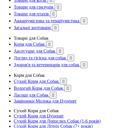
Товари для котів

Товари для гризунів

Товари для птахів

Акваріумістика та тераріумістика

Загальні зоотовари

Товари для Собак
Корм для Собак

Аксесуари для Собак

Догляд та гігієна для собак

Здоров'я та ветеринарія для собак

Корм для Собак
Сухий Корм для Собак

Вологий Корм для Собак

Ласощі для Собак

Замінники Молока для Цуценят
Сухий Корм для Собак
Сухий Корм для Цуценят
Сухий Корм для Дорослих Собак (1-6 років)
Сухий Корм для Літніх Собак (7+ років)