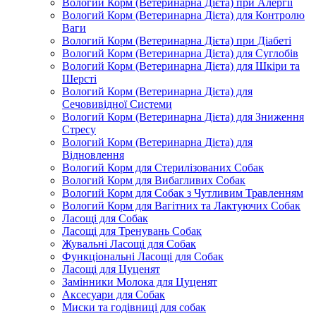
Вологий Корм (Ветеринарна Дієта) при Алергії
Вологий Корм (Ветеринарна Дієта) для Контролю
Ваги
Вологий Корм (Ветеринарна Дієта) при Діабеті
Вологий Корм (Ветеринарна Дієта) для Суглобів
Вологий Корм (Ветеринарна Дієта) для Шкіри та
Шерсті
Вологий Корм (Ветеринарна Дієта) для
Сечовивідної Системи
Вологий Корм (Ветеринарна Дієта) для Зниження
Стресу
Вологий Корм (Ветеринарна Дієта) для
Відновлення
Вологий Корм для Стерилізованих Собак
Вологий Корм для Вибагливих Собак
Вологий Корм для Собак з Чутливим Травленням
Вологий Корм для Вагітних та Лактуючих Собак
Ласощі для Собак
Ласощі для Тренувань Собак
Жувальні Ласощі для Собак
Функціональні Ласощі для Собак
Ласощі для Цуценят
Замінники Молока для Цуценят
Аксесуари для Собак
Миски та годівниці для собак