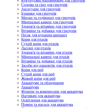
Кукурудзяні наповнювачі для гризунів
Солома та сіно для гризунів
Аксесуари для гризунів
Іграшки для гризунів
Миски та годівниці для гризунів
Мінеральні камені для гризунів
Здоров'я та вітаміни для гризунів
Вітаміни та добавки для гризунів
Пісок для купання шиншил
Корм для птахів
Сухий корм для птахів
Ласощі для птахів
Здоров'я та вітаміни для птахів
Мінеральні камені для птахів
Вітаміни та добавки для птахів
Засоби від паразитів для птахів
Корм для риб
Сухий корм для риб
Живий корм для риб
Акваріуми та обладнання
Акваріуми
Фільтри та компресори для акваріума
Нагрівачі для акваріума
Освітлення для акваріума
Помпи та насоси для акваріума