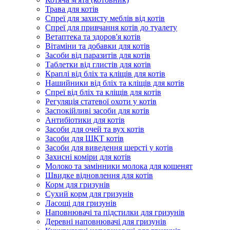
Трава для котів
Спреї для захисту меблів від котів
Спреї для привчання котів до туалету
Ветаптека та здоров'я котів
Вітаміни та добавки для котів
Засоби від паразитів для котів
Таблетки від глистів для котів
Краплі від бліх та кліщів для котів
Нашийники від бліх та кліщів для котів
Спреї від бліх та кліщів для котів
Регуляція статевої охоти у котів
Заспокійливі засоби для котів
Антибіотики для котів
Засоби для очей та вух котів
Засоби для ШКТ котів
Засоби для виведення шерсті у котів
Захисні коміри для котів
Молоко та замінники молока для кошенят
Швидке відновлення для котів
Корм для гризунів
Сухий корм для гризунів
Ласощі для гризунів
Наповнювачі та підстилки для гризунів
Деревні наповнювачі для гризунів