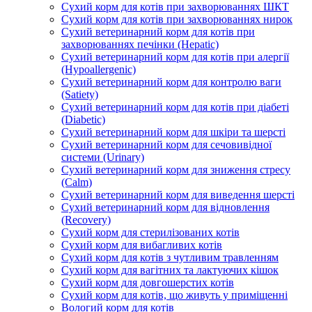
Сухий корм для котів при захворюваннях ШКТ
Сухий корм для котів при захворюваннях нирок
Сухий ветеринарний корм для котів при
захворюваннях печінки (Hepatic)
Сухий ветеринарний корм для котів при алергії
(Hypoallergenic)
Сухий ветеринарний корм для контролю ваги
(Satiety)
Сухий ветеринарний корм для котів при діабеті
(Diabetic)
Сухий ветеринарний корм для шкіри та шерсті
Сухий ветеринарний корм для сечовивідної
системи (Urinary)
Сухий ветеринарний корм для зниження стресу
(Calm)
Сухий ветеринарний корм для виведення шерсті
Сухий ветеринарний корм для відновлення
(Recovery)
Сухий корм для стерилізованих котів
Сухий корм для вибагливих котів
Сухий корм для котів з чутливим травленням
Сухий корм для вагітних та лактуючих кішок
Сухий корм для довгошерстих котів
Сухий корм для котів, що живуть у приміщенні
Вологий корм для котів