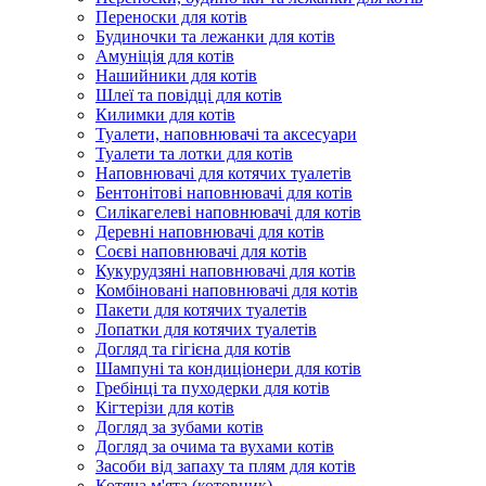
Переноски для котів
Будиночки та лежанки для котів
Амуніція для котів
Нашийники для котів
Шлеї та повідці для котів
Килимки для котів
Туалети, наповнювачі та аксесуари
Туалети та лотки для котів
Наповнювачі для котячих туалетів
Бентонітові наповнювачі для котів
Силікагелеві наповнювачі для котів
Деревні наповнювачі для котів
Соєві наповнювачі для котів
Кукурудзяні наповнювачі для котів
Комбіновані наповнювачі для котів
Пакети для котячих туалетів
Лопатки для котячих туалетів
Догляд та гігієна для котів
Шампуні та кондиціонери для котів
Гребінці та пуходерки для котів
Кігтерізи для котів
Догляд за зубами котів
Догляд за очима та вухами котів
Засоби від запаху та плям для котів
Котяча м'ята (котовник)