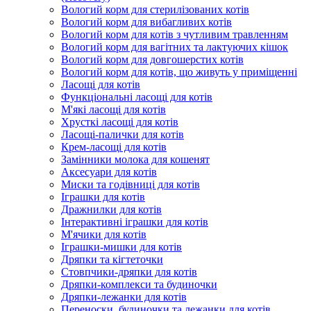
Вологий корм для стерилізованих котів
Вологий корм для вибагливих котів
Вологий корм для котів з чутливим травленням
Вологий корм для вагітних та лактуючих кішок
Вологий корм для довгошерстих котів
Вологий корм для котів, що живуть у приміщенні
Ласощі для котів
Функціональні ласощі для котів
М'які ласощі для котів
Хрусткі ласощі для котів
Ласощі-палички для котів
Крем-ласощі для котів
Замінники молока для кошенят
Аксесуари для котів
Миски та годівниці для котів
Іграшки для котів
Дражнилки для котів
Інтерактивні іграшки для котів
М'ячики для котів
Іграшки-мишки для котів
Дряпки та кігтеточки
Стовпчики-дряпки для котів
Дряпки-комплекси та будиночки
Дряпки-лежанки для котів
Переноски, будиночки та лежанки для котів