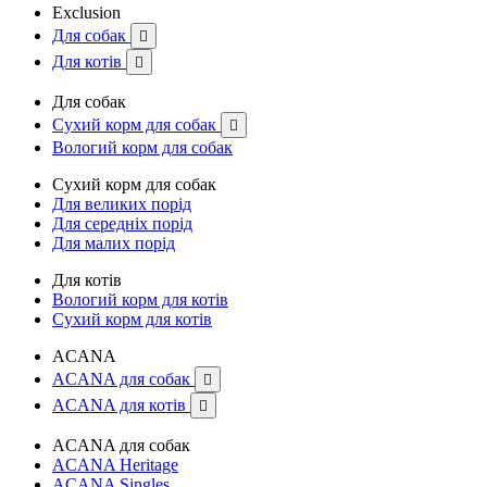
Exclusion
Для собак

Для котів

Для собак
Сухий корм для собак

Вологий корм для собак
Сухий корм для собак
Для великих порід
Для середніх порід
Для малих порід
Для котів
Вологий корм для котів
Сухий корм для котів
ACANA
ACANA для собак

ACANA для котів

ACANA для собак
ACANA Heritage
ACANA Singles