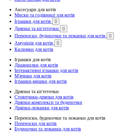
Аксесуари для котів
Миски та годівниці для котів
Іграшки для котів

Дряпки та кігтеточки

Переноски, будиночки та лежанки для котів

Амуніція для котів

Килимки для котів
Іграшки для котів
Дражнилки для котів
Інтерактивні іграшки для котів
М'ячики для котів
Іграшки-мишки для котів
Дряпки та кігтеточки
Стовпчики-дряпки для котів
Дряпки-комплекси та будиночки
Дряпки-лежанки для котів
Переноски, будиночки та лежанки для котів
Переноски для котів
Будиночки та лежанки для котів