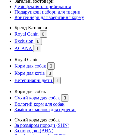
Загальні зоотовари
Дезінфекція та прибирання
Подарункові набори для тварин
Контейнери для зберігання корму
Бренд Каталоги
Royal Canin

Exclusion

ACANA

Royal Canin
Корм для собак

Корм для котів

Ветеринарні дієти

Корм для собак
Сухий корм для собак

Вологий корм для собак
Замінник молока для цуценят
Сухий корм для собак
За розміром породи (SHN)
За породою (BHN)