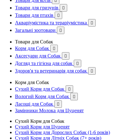
Товари для котів

Товари для гризунів

Товари для птахів

Акваріумістика та тераріумістика

Загальні зоотовари

Товари для Собак
Корм для Собак

Аксесуари для Собак

Догляд та гігієна для собак

Здоров'я та ветеринарія для собак

Корм для Собак
Сухий Корм для Собак

Вологий Корм для Собак

Ласощі для Собак

Замінники Молока для Цуценят
Сухий Корм для Собак
Сухий Корм для Цуценят
Сухий Корм для Дорослих Собак (1-6 років)
Сухий Корм для Літніх Собак (7+ років)