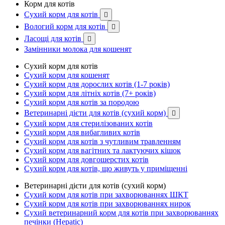
Корм для котів
Сухий корм для котів

Вологий корм для котів

Ласощі для котів

Замінники молока для кошенят
Сухий корм для котів
Сухий корм для кошенят
Сухий корм для дорослих котів (1-7 років)
Сухий корм для літніх котів (7+ років)
Сухий корм для котів за породою
Ветеринарні дієти для котів (сухий корм)

Сухий корм для стерилізованих котів
Сухий корм для вибагливих котів
Сухий корм для котів з чутливим травленням
Сухий корм для вагітних та лактуючих кішок
Сухий корм для довгошерстих котів
Сухий корм для котів, що живуть у приміщенні
Ветеринарні дієти для котів (сухий корм)
Сухий корм для котів при захворюваннях ШКТ
Сухий корм для котів при захворюваннях нирок
Сухий ветеринарний корм для котів при захворюваннях
печінки (Hepatic)