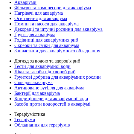
Акваріуми
Фільтри та компресори для акваріума
Нагрівачі для акваріума
Освітлення для акваріума
Помпи та насоси для акваріума
Декорації та штучні рослини для акваріума
Ґрунт для акваріума
Годівниці для акваріумних риб
Скребки та сачки для акваріума
Запчастини для акваріумного обладнання
Догляд за водою та здоров'я риб
Тести для акваріумної води
Ліки та засоби від хвороб риб
Ґрунтові добрива для акваріумних рослин
Сіль для акваріума
Активоване вугілля для акваріума
Бактерії для акваріума
Кондиціонери для акваріумної води
Засоби проти водоростей в акваріумі
Тераріумістика
Тераріуми
Обладнання для тераріумів