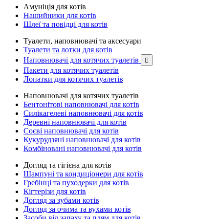
Амуніція для котів
Нашийники для котів
Шлеї та повідці для котів
Туалети, наповнювачі та аксесуари
Туалети та лотки для котів
Наповнювачі для котячих туалетів

Пакети для котячих туалетів
Лопатки для котячих туалетів
Наповнювачі для котячих туалетів
Бентонітові наповнювачі для котів
Силікагелеві наповнювачі для котів
Деревні наповнювачі для котів
Соєві наповнювачі для котів
Кукурудзяні наповнювачі для котів
Комбіновані наповнювачі для котів
Догляд та гігієна для котів
Шампуні та кондиціонери для котів
Гребінці та пуходерки для котів
Кігтерізи для котів
Догляд за зубами котів
Догляд за очима та вухами котів
Засоби від запаху та плям для котів