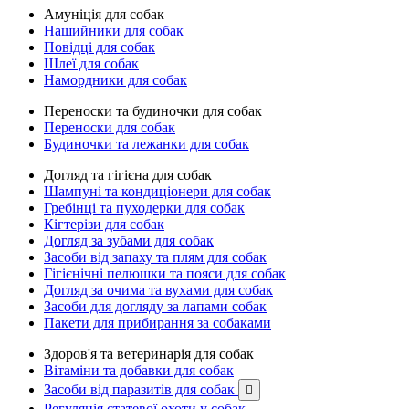
Амуніція для собак
Нашийники для собак
Повідці для собак
Шлеї для собак
Намордники для собак
Переноски та будиночки для собак
Переноски для собак
Будиночки та лежанки для собак
Догляд та гігієна для собак
Шампуні та кондиціонери для собак
Гребінці та пуходерки для собак
Кігтерізи для собак
Догляд за зубами для собак
Засоби від запаху та плям для собак
Гігієнічні пелюшки та пояси для собак
Догляд за очима та вухами для собак
Засоби для догляду за лапами собак
Пакети для прибирання за собаками
Здоров'я та ветеринарія для собак
Вітаміни та добавки для собак
Засоби від паразитів для собак

Регуляція статевої охоти у собак