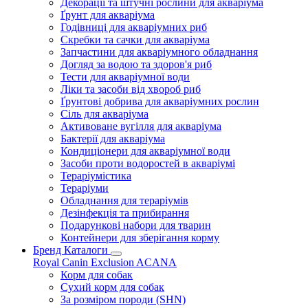
Декорації та штучні рослини для акваріума
Ґрунт для акваріума
Годівниці для акваріумних риб
Скребки та сачки для акваріума
Запчастини для акваріумного обладнання
Догляд за водою та здоров'я риб
Тести для акваріумної води
Ліки та засоби від хвороб риб
Ґрунтові добрива для акваріумних рослин
Сіль для акваріума
Активоване вугілля для акваріума
Бактерії для акваріума
Кондиціонери для акваріумної води
Засоби проти водоростей в акваріумі
Тераріумістика
Тераріуми
Обладнання для тераріумів
Дезінфекція та прибирання
Подарункові набори для тварин
Контейнери для зберігання корму
Бренд Каталоги
Royal Canin
Exclusion
ACANA
Корм для собак
Сухий корм для собак
За розміром породи (SHN)