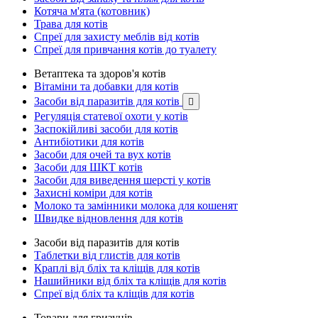
Котяча м'ята (котовник)
Трава для котів
Спреї для захисту меблів від котів
Спреї для привчання котів до туалету
Ветаптека та здоров'я котів
Вітаміни та добавки для котів
Засоби від паразитів для котів

Регуляція статевої охоти у котів
Заспокійливі засоби для котів
Антибіотики для котів
Засоби для очей та вух котів
Засоби для ШКТ котів
Засоби для виведення шерсті у котів
Захисні коміри для котів
Молоко та замінники молока для кошенят
Швидке відновлення для котів
Засоби від паразитів для котів
Таблетки від глистів для котів
Краплі від бліх та кліщів для котів
Нашийники від бліх та кліщів для котів
Спреї від бліх та кліщів для котів
Товари для гризунів