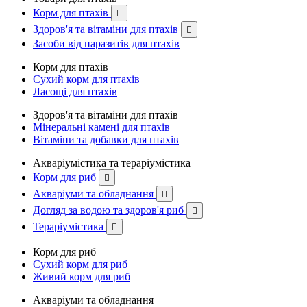
Корм для птахів

Здоров'я та вітаміни для птахів

Засоби від паразитів для птахів
Корм для птахів
Сухий корм для птахів
Ласощі для птахів
Здоров'я та вітаміни для птахів
Мінеральні камені для птахів
Вітаміни та добавки для птахів
Акваріумістика та тераріумістика
Корм для риб

Акваріуми та обладнання

Догляд за водою та здоров'я риб

Тераріумістика

Корм для риб
Сухий корм для риб
Живий корм для риб
Акваріуми та обладнання