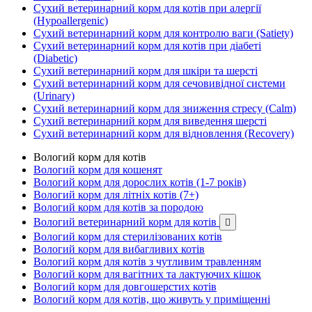
Сухий ветеринарний корм для котів при алергії
(Hypoallergenic)
Сухий ветеринарний корм для контролю ваги (Satiety)
Сухий ветеринарний корм для котів при діабеті
(Diabetic)
Сухий ветеринарний корм для шкіри та шерсті
Сухий ветеринарний корм для сечовивідної системи
(Urinary)
Сухий ветеринарний корм для зниження стресу (Calm)
Сухий ветеринарний корм для виведення шерсті
Сухий ветеринарний корм для відновлення (Recovery)
Вологий корм для котів
Вологий корм для кошенят
Вологий корм для дорослих котів (1-7 років)
Вологий корм для літніх котів (7+)
Вологий корм для котів за породою
Вологий ветеринарний корм для котів

Вологий корм для стерилізованих котів
Вологий корм для вибагливих котів
Вологий корм для котів з чутливим травленням
Вологий корм для вагітних та лактуючих кішок
Вологий корм для довгошерстих котів
Вологий корм для котів, що живуть у приміщенні