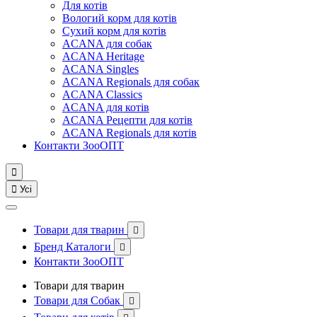
Для котів
Вологий корм для котів
Сухий корм для котів
ACANA для собак
ACANA Heritage
ACANA Singles
ACANA Regionals для собак
ACANA Classics
ACANA для котів
ACANA Рецепти для котів
ACANA Regionals для котів
Контакти ЗооОПТ


Усі
Товари для тварин

Бренд Каталоги

Контакти ЗооОПТ
Товари для тварин
Товари для Собак
