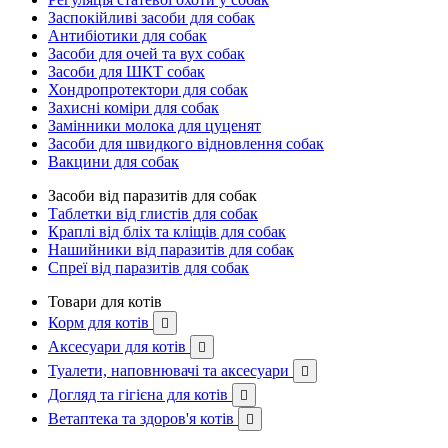
Заспокійливі засоби для собак
Антибіотики для собак
Засоби для очей та вух собак
Засоби для ШКТ собак
Хондропротектори для собак
Захисні коміри для собак
Замінники молока для цуценят
Засоби для швидкого відновлення собак
Вакцини для собак
Засоби від паразитів для собак
Таблетки від глистів для собак
Краплі від бліх та кліщів для собак
Нашийники від паразитів для собак
Спреї від паразитів для собак
Товари для котів
Корм для котів

Аксесуари для котів

Туалети, наповнювачі та аксесуари

Догляд та гігієна для котів

Ветаптека та здоров'я котів
