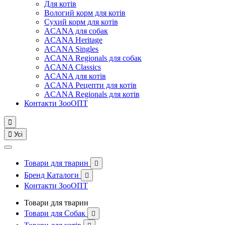
Для котів
Вологий корм для котів
Сухий корм для котів
ACANA для собак
ACANA Heritage
ACANA Singles
ACANA Regionals для собак
ACANA Classics
ACANA для котів
ACANA Рецепти для котів
ACANA Regionals для котів
Контакти ЗооОПТ


Усі
Товари для тварин

Бренд Каталоги

Контакти ЗооОПТ
Товари для тварин
Товари для Собак
