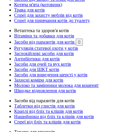
Котяча м'ята (котовник)
Трава для котів
Спреї для захисту меблів від котів
Спреї для привчання котів до туалету
Ветаптека та здоров'я котів
Вітаміни та добавки для котів
Засоби від паразитів для котів

Регуляція статевої охоти у котів
Заспокійливі засоби для котів
Антибіотики для котів
Засоби для очей та вух котів
Засоби для ШКТ котів
Засоби для виведення шерсті у котів
Захисні коміри для котів
Молоко та замінники молока для кошенят
Швидке відновлення для котів
Засоби від паразитів для котів
Таблетки від глистів для котів
Краплі від бліх та кліщів для котів
Нашийники від бліх та кліщів для котів
Спреї від бліх та кліщів для котів
Товари для гризунів