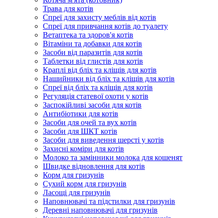
Трава для котів
Спреї для захисту меблів від котів
Спреї для привчання котів до туалету
Ветаптека та здоров'я котів
Вітаміни та добавки для котів
Засоби від паразитів для котів
Таблетки від глистів для котів
Краплі від бліх та кліщів для котів
Нашийники від бліх та кліщів для котів
Спреї від бліх та кліщів для котів
Регуляція статевої охоти у котів
Заспокійливі засоби для котів
Антибіотики для котів
Засоби для очей та вух котів
Засоби для ШКТ котів
Засоби для виведення шерсті у котів
Захисні коміри для котів
Молоко та замінники молока для кошенят
Швидке відновлення для котів
Корм для гризунів
Сухий корм для гризунів
Ласощі для гризунів
Наповнювачі та підстилки для гризунів
Деревні наповнювачі для гризунів