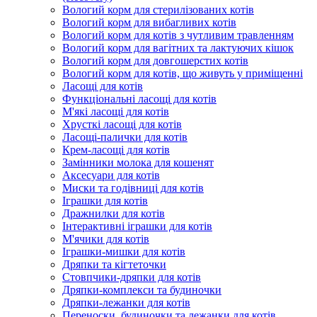
Вологий корм для стерилізованих котів
Вологий корм для вибагливих котів
Вологий корм для котів з чутливим травленням
Вологий корм для вагітних та лактуючих кішок
Вологий корм для довгошерстих котів
Вологий корм для котів, що живуть у приміщенні
Ласощі для котів
Функціональні ласощі для котів
М'які ласощі для котів
Хрусткі ласощі для котів
Ласощі-палички для котів
Крем-ласощі для котів
Замінники молока для кошенят
Аксесуари для котів
Миски та годівниці для котів
Іграшки для котів
Дражнилки для котів
Інтерактивні іграшки для котів
М'ячики для котів
Іграшки-мишки для котів
Дряпки та кігтеточки
Стовпчики-дряпки для котів
Дряпки-комплекси та будиночки
Дряпки-лежанки для котів
Переноски, будиночки та лежанки для котів