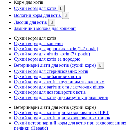
Корм для котів
Сухий корм для котів

Вологий корм для котів

Ласощі для котів

Замінники молока для кошенят
Сухий корм для котів
Сухий корм для кошенят
Сухий корм для дорослих котів (1-7 років)
Сухий корм для літніх котів (7+ років)
Сухий корм для котів за породою
Ветеринарні дієти для котів (сухий корм)

Сухий корм для стерилізованих котів
Сухий корм для вибагливих котів
Сухий корм для котів з чутливим травленням
Сухий корм для вагітних та лактуючих кішок
Сухий корм для довгошерстих котів
Сухий корм для котів, що живуть у приміщенні
Ветеринарні дієти для котів (сухий корм)
Сухий корм для котів при захворюваннях ШКТ
Сухий корм для котів при захворюваннях нирок
Сухий ветеринарний корм для котів при захворюваннях
печінки (Hepatic)