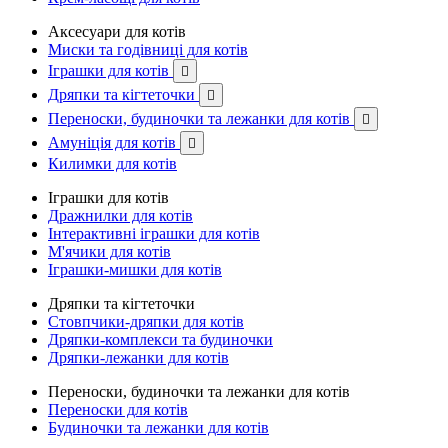
Аксесуари для котів
Миски та годівниці для котів
Іграшки для котів

Дряпки та кігтеточки

Переноски, будиночки та лежанки для котів

Амуніція для котів

Килимки для котів
Іграшки для котів
Дражнилки для котів
Інтерактивні іграшки для котів
М'ячики для котів
Іграшки-мишки для котів
Дряпки та кігтеточки
Стовпчики-дряпки для котів
Дряпки-комплекси та будиночки
Дряпки-лежанки для котів
Переноски, будиночки та лежанки для котів
Переноски для котів
Будиночки та лежанки для котів