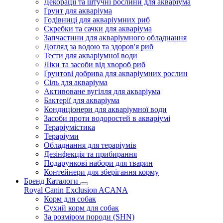
Декорації та штучні рослини для акваріума
Ґрунт для акваріума
Годівниці для акваріумних риб
Скребки та сачки для акваріума
Запчастини для акваріумного обладнання
Догляд за водою та здоров'я риб
Тести для акваріумної води
Ліки та засоби від хвороб риб
Ґрунтові добрива для акваріумних рослин
Сіль для акваріума
Активоване вугілля для акваріума
Бактерії для акваріума
Кондиціонери для акваріумної води
Засоби проти водоростей в акваріумі
Тераріумістика
Тераріуми
Обладнання для тераріумів
Дезінфекція та прибирання
Подарункові набори для тварин
Контейнери для зберігання корму
Бренд Каталоги
Royal Canin
Exclusion
ACANA
Корм для собак
Сухий корм для собак
За розміром породи (SHN)