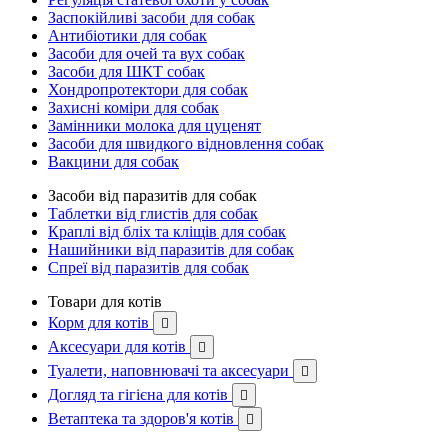
Заспокійливі засоби для собак
Антибіотики для собак
Засоби для очей та вух собак
Засоби для ШКТ собак
Хондропротектори для собак
Захисні коміри для собак
Замінники молока для цуценят
Засоби для швидкого відновлення собак
Вакцини для собак
Засоби від паразитів для собак
Таблетки від глистів для собак
Краплі від бліх та кліщів для собак
Нашийники від паразитів для собак
Спреї від паразитів для собак
Товари для котів
Корм для котів

Аксесуари для котів

Туалети, наповнювачі та аксесуари

Догляд та гігієна для котів

Ветаптека та здоров'я котів
