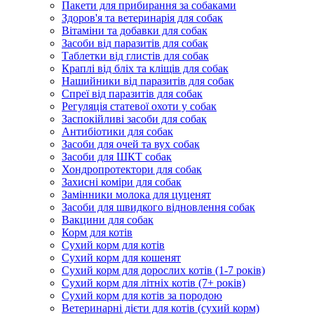
Пакети для прибирання за собаками
Здоров'я та ветеринарія для собак
Вітаміни та добавки для собак
Засоби від паразитів для собак
Таблетки від глистів для собак
Краплі від бліх та кліщів для собак
Нашийники від паразитів для собак
Спреї від паразитів для собак
Регуляція статевої охоти у собак
Заспокійливі засоби для собак
Антибіотики для собак
Засоби для очей та вух собак
Засоби для ШКТ собак
Хондропротектори для собак
Захисні коміри для собак
Замінники молока для цуценят
Засоби для швидкого відновлення собак
Вакцини для собак
Корм для котів
Сухий корм для котів
Сухий корм для кошенят
Сухий корм для дорослих котів (1-7 років)
Сухий корм для літніх котів (7+ років)
Сухий корм для котів за породою
Ветеринарні дієти для котів (сухий корм)