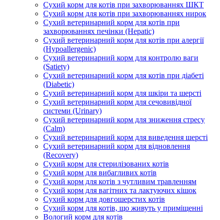
Сухий корм для котів при захворюваннях ШКТ
Сухий корм для котів при захворюваннях нирок
Сухий ветеринарний корм для котів при
захворюваннях печінки (Hepatic)
Сухий ветеринарний корм для котів при алергії
(Hypoallergenic)
Сухий ветеринарний корм для контролю ваги
(Satiety)
Сухий ветеринарний корм для котів при діабеті
(Diabetic)
Сухий ветеринарний корм для шкіри та шерсті
Сухий ветеринарний корм для сечовивідної
системи (Urinary)
Сухий ветеринарний корм для зниження стресу
(Calm)
Сухий ветеринарний корм для виведення шерсті
Сухий ветеринарний корм для відновлення
(Recovery)
Сухий корм для стерилізованих котів
Сухий корм для вибагливих котів
Сухий корм для котів з чутливим травленням
Сухий корм для вагітних та лактуючих кішок
Сухий корм для довгошерстих котів
Сухий корм для котів, що живуть у приміщенні
Вологий корм для котів