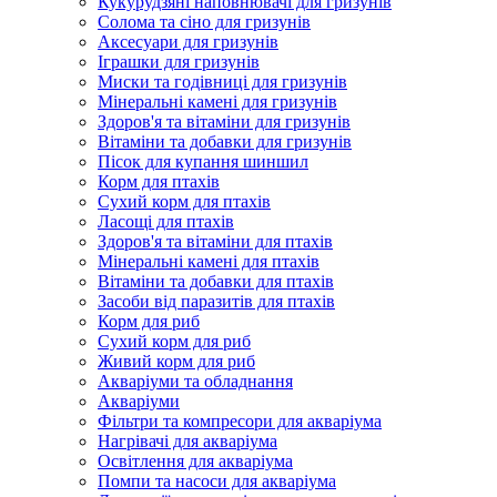
Кукурудзяні наповнювачі для гризунів
Солома та сіно для гризунів
Аксесуари для гризунів
Іграшки для гризунів
Миски та годівниці для гризунів
Мінеральні камені для гризунів
Здоров'я та вітаміни для гризунів
Вітаміни та добавки для гризунів
Пісок для купання шиншил
Корм для птахів
Сухий корм для птахів
Ласощі для птахів
Здоров'я та вітаміни для птахів
Мінеральні камені для птахів
Вітаміни та добавки для птахів
Засоби від паразитів для птахів
Корм для риб
Сухий корм для риб
Живий корм для риб
Акваріуми та обладнання
Акваріуми
Фільтри та компресори для акваріума
Нагрівачі для акваріума
Освітлення для акваріума
Помпи та насоси для акваріума