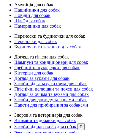
Амуніція для собак
Нашийники для собак
Повідці для собак
Шлеї для собак
Намордники для собак
Переноски та будиночки для собак
Переноски для собак
Будиночки та лежанки для собак
Догляд та гігієна для собак
Шампуні та кондиціонери для собак
Гребінці та пуходерки для собак
Кігтерізи для собак
Догляд за зубами для собак
Засоби від запаху та плям для собак
Гігієнічні пелюшки та пояси для собак
Догляд за очима та вухами для собак
Засоби для догляду за лапами собак
Пакети для прибирання за собаками
Здоров'я та ветеринарія для собак
Вітаміни та добавки для собак
Засоби від паразитів для собак

Регуляція статевої охоти у собак