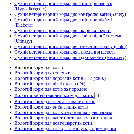
Сухий ветеринарний корм для котів при алергії
(Hypoallergenic)
Сухий ветеринарний корм для контролю ваги (Satiety)
Сухий ветеринарний корм для котів при діабеті
(Diabetic)
Сухий ветеринарний корм для шкіри та шерсті
Сухий ветеринарний корм для сечовивідної системи
(Urinary)
Сухий ветеринарний корм для зниження стресу (Calm)
Сухий ветеринарний корм для виведення шерсті
Сухий ветеринарний корм для відновлення (Recovery)
Вологий корм для котів
Вологий корм для кошенят
Вологий корм для дорослих котів (1-7 років)
Вологий корм для літніх котів (7+)
Вологий корм для котів за породою
Вологий ветеринарний корм для котів

Вологий корм для стерилізованих котів
Вологий корм для вибагливих котів
Вологий корм для котів з чутливим травленням
Вологий корм для вагітних та лактуючих кішок
Вологий корм для довгошерстих котів
Вологий корм для котів, що живуть у приміщенні