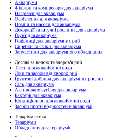
Акваріуми
Фільтри та компресори для акваріума
Нагрівачі для акваріума
Освітлення для акваріума
Помпи та насоси для акваріума
Декорації та штучні рослини для акваріума
Ґрунт для акваріума
Годівниці для акваріумних риб
Скребки та сачки для акваріума
Запчастини для акваріумного обладнання
Догляд за водою та здоров'я риб
Тести для акваріумної води
Ліки та засоби від хвороб риб
Ґрунтові добрива для акваріумних рослин
Сіль для акваріума
Активоване вугілля для акваріума
Бактерії для акваріума
Кондиціонери для акваріумної води
Засоби проти водоростей в акваріумі
Тераріумістика
Тераріуми
Обладнання для тераріумів