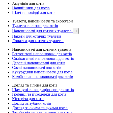
Амуніція для котів
Нашийники для котів
Шлеї та повідці для котів
Туалети, наповнювачі та аксесуари
Туалети та лотки для котів
Наповнювачі для котячих туалетів

Пакети для котячих туалетів
Лопатки для котячих туалетів
Наповнювачі для котячих туалетів
Бентонітові наповнювачі для котів
Силікагелеві наповнювачі для котів
Деревні наповнювачі для котів
Соєві наповнювачі для котів
Кукурудзяні наповнювачі для котів
Комбіновані наповнювачі для котів
Догляд та гігієна для котів
Шампуні та кондиціонери для котів
Гребінці та пуходерки для котів
Кігтерізи для котів
Догляд за зубами котів
Догляд за очима та вухами котів
Засоби від запаху та плям для котів