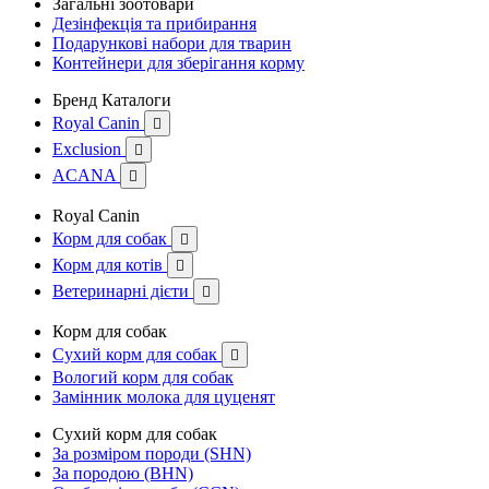
Загальні зоотовари
Дезінфекція та прибирання
Подарункові набори для тварин
Контейнери для зберігання корму
Бренд Каталоги
Royal Canin

Exclusion

ACANA

Royal Canin
Корм для собак

Корм для котів

Ветеринарні дієти

Корм для собак
Сухий корм для собак

Вологий корм для собак
Замінник молока для цуценят
Сухий корм для собак
За розміром породи (SHN)
За породою (BHN)