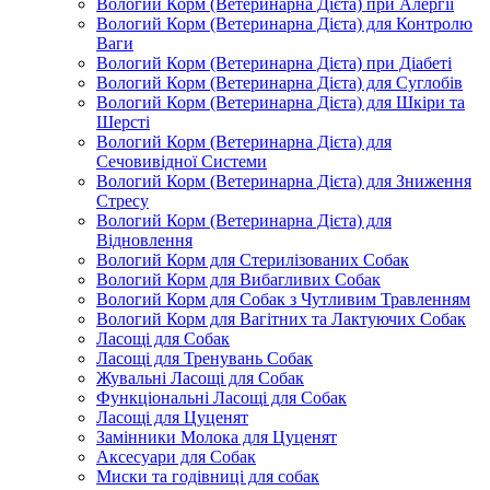
Вологий Корм (Ветеринарна Дієта) при Алергії
Вологий Корм (Ветеринарна Дієта) для Контролю
Ваги
Вологий Корм (Ветеринарна Дієта) при Діабеті
Вологий Корм (Ветеринарна Дієта) для Суглобів
Вологий Корм (Ветеринарна Дієта) для Шкіри та
Шерсті
Вологий Корм (Ветеринарна Дієта) для
Сечовивідної Системи
Вологий Корм (Ветеринарна Дієта) для Зниження
Стресу
Вологий Корм (Ветеринарна Дієта) для
Відновлення
Вологий Корм для Стерилізованих Собак
Вологий Корм для Вибагливих Собак
Вологий Корм для Собак з Чутливим Травленням
Вологий Корм для Вагітних та Лактуючих Собак
Ласощі для Собак
Ласощі для Тренувань Собак
Жувальні Ласощі для Собак
Функціональні Ласощі для Собак
Ласощі для Цуценят
Замінники Молока для Цуценят
Аксесуари для Собак
Миски та годівниці для собак