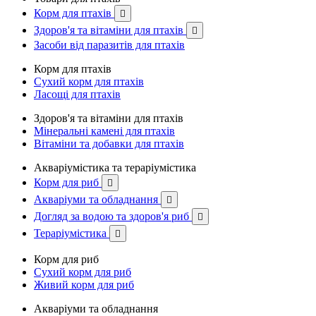
Корм для птахів

Здоров'я та вітаміни для птахів

Засоби від паразитів для птахів
Корм для птахів
Сухий корм для птахів
Ласощі для птахів
Здоров'я та вітаміни для птахів
Мінеральні камені для птахів
Вітаміни та добавки для птахів
Акваріумістика та тераріумістика
Корм для риб

Акваріуми та обладнання

Догляд за водою та здоров'я риб

Тераріумістика

Корм для риб
Сухий корм для риб
Живий корм для риб
Акваріуми та обладнання