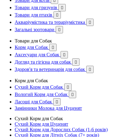
Товари для котів

Товари для гризунів

Товари для птахів

Акваріумістика та тераріумістика

Загальні зоотовари

Товари для Собак
Корм для Собак

Аксесуари для Собак

Догляд та гігієна для собак

Здоров'я та ветеринарія для собак

Корм для Собак
Сухий Корм для Собак

Вологий Корм для Собак

Ласощі для Собак

Замінники Молока для Цуценят
Сухий Корм для Собак
Сухий Корм для Цуценят
Сухий Корм для Дорослих Собак (1-6 років)
Сухий Корм для Літніх Собак (7+ років)