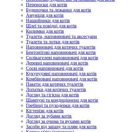
Переноски для котів
Будиночки та лежанки для котів
Амуніція для котів
Нашийники для котів
Шлеї та повідці для котів
Килимки для котів
Туалети, наповнювачі та аксесуари
Туалети та лотки для котів
Наповнювачі для котячих туалетів
Бентонітові наповнювачі для котів
Силікагелеві наповнювачі для котів
Деревні наповнювачі для котів
Соєві наповнювачі для котів
Кукурудзяні наповнювачі для котів
Комбіновані наповнювачі для котів
Пакети для котячих туалетів
Лопатки для котячих туалетів
Догляд та гігієна для котів
Шампуні та кондиціонери для котів
Гребінці та пуходерки для котів
Кігтерізи для котів
Догляд за зубами котів
Догляд за очима та вухами котів
Засоби від запаху та плям для котів
Котяча м'ята (котовник)