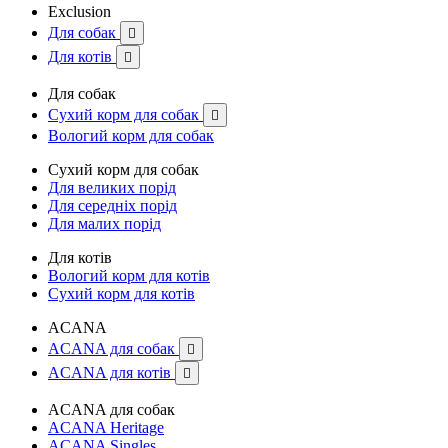
Exclusion
Для собак

Для котів

Для собак
Сухий корм для собак

Вологий корм для собак
Сухий корм для собак
Для великих порід
Для середніх порід
Для малих порід
Для котів
Вологий корм для котів
Сухий корм для котів
ACANA
ACANA для собак

ACANA для котів

ACANA для собак
ACANA Heritage
ACANA Singles