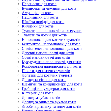
Переноски для котів
Будиночки та лежанки для котів
Амуніція для котів
Нашийники для котів
Шлеї та повідці для котів
Килимки для котів
Туалети, наповнювачі та аксесуари
Туалети та лотки для котів
Наповнювачі для котячих туалетів
Бентонітові наповнювачі для котів
Силікагелеві наповнювачі для котів
Деревні наповнювачі для котів
Соєві наповнювачі для котів
Кукурудзяні наповнювачі для котів
Комбіновані наповнювачі для котів
Пакети для котячих туалетів
Лопатки для котячих туалетів
Догляд та гігієна для котів
Шампуні та кондиціонери для котів
Гребінці та пуходерки для котів
Кігтерізи для котів
Догляд за зубами котів
Догляд за очима та вухами котів
Засоби від запаху та плям для котів
Котяча м'ята (котовник)