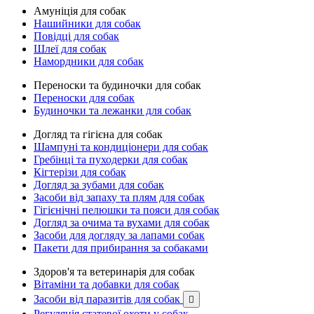
Амуніція для собак
Нашийники для собак
Повідці для собак
Шлеї для собак
Намордники для собак
Переноски та будиночки для собак
Переноски для собак
Будиночки та лежанки для собак
Догляд та гігієна для собак
Шампуні та кондиціонери для собак
Гребінці та пуходерки для собак
Кігтерізи для собак
Догляд за зубами для собак
Засоби від запаху та плям для собак
Гігієнічні пелюшки та пояси для собак
Догляд за очима та вухами для собак
Засоби для догляду за лапами собак
Пакети для прибирання за собаками
Здоров'я та ветеринарія для собак
Вітаміни та добавки для собак
Засоби від паразитів для собак

Регуляція статевої охоти у собак