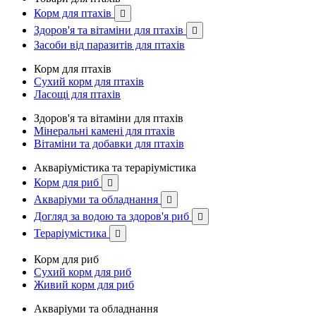
Корм для птахів

Здоров'я та вітаміни для птахів

Засоби від паразитів для птахів
Корм для птахів
Сухий корм для птахів
Ласощі для птахів
Здоров'я та вітаміни для птахів
Мінеральні камені для птахів
Вітаміни та добавки для птахів
Акваріумістика та тераріумістика
Корм для риб

Акваріуми та обладнання

Догляд за водою та здоров'я риб

Тераріумістика

Корм для риб
Сухий корм для риб
Живий корм для риб
Акваріуми та обладнання