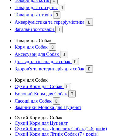
Товари для котів

Товари для гризунів

Товари для птахів

Акваріумістика та тераріумістика

Загальні зоотовари

Товари для Собак
Корм для Собак

Аксесуари для Собак

Догляд та гігієна для собак

Здоров'я та ветеринарія для собак

Корм для Собак
Сухий Корм для Собак

Вологий Корм для Собак

Ласощі для Собак

Замінники Молока для Цуценят
Сухий Корм для Собак
Сухий Корм для Цуценят
Сухий Корм для Дорослих Собак (1-6 років)
Сухий Корм для Літніх Собак (7+ років)