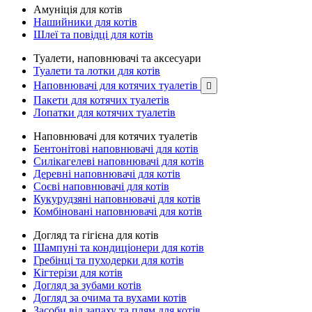
Амуніція для котів
Нашийники для котів
Шлеї та повідці для котів
Туалети, наповнювачі та аксесуари
Туалети та лотки для котів
Наповнювачі для котячих туалетів

Пакети для котячих туалетів
Лопатки для котячих туалетів
Наповнювачі для котячих туалетів
Бентонітові наповнювачі для котів
Силікагелеві наповнювачі для котів
Деревні наповнювачі для котів
Соєві наповнювачі для котів
Кукурудзяні наповнювачі для котів
Комбіновані наповнювачі для котів
Догляд та гігієна для котів
Шампуні та кондиціонери для котів
Гребінці та пуходерки для котів
Кігтерізи для котів
Догляд за зубами котів
Догляд за очима та вухами котів
Засоби від запаху та плям для котів