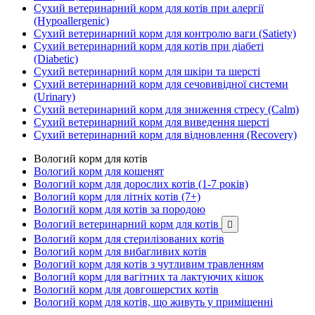
Сухий ветеринарний корм для котів при алергії
(Hypoallergenic)
Сухий ветеринарний корм для контролю ваги (Satiety)
Сухий ветеринарний корм для котів при діабеті
(Diabetic)
Сухий ветеринарний корм для шкіри та шерсті
Сухий ветеринарний корм для сечовивідної системи
(Urinary)
Сухий ветеринарний корм для зниження стресу (Calm)
Сухий ветеринарний корм для виведення шерсті
Сухий ветеринарний корм для відновлення (Recovery)
Вологий корм для котів
Вологий корм для кошенят
Вологий корм для дорослих котів (1-7 років)
Вологий корм для літніх котів (7+)
Вологий корм для котів за породою
Вологий ветеринарний корм для котів

Вологий корм для стерилізованих котів
Вологий корм для вибагливих котів
Вологий корм для котів з чутливим травленням
Вологий корм для вагітних та лактуючих кішок
Вологий корм для довгошерстих котів
Вологий корм для котів, що живуть у приміщенні