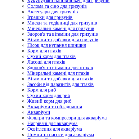
Кукурудзяні наповнювачі для гризунів
Солома та сіно для гризунів
Аксесуари для гризунів
Іграшки для гризунів
Миски та годівниці для гризунів
Мінеральні камені для гризунів
Здоров'я та вітаміни для гризунів
Вітаміни та добавки для гризунів
Пісок для купання шиншил
Корм для птахів
Сухий корм для птахів
Ласощі для птахів
Здоров'я та вітаміни для птахів
Мінеральні камені для птахів
Вітаміни та добавки для птахів
Засоби від паразитів для птахів
Корм для риб
Сухий корм для риб
Живий корм для риб
Акваріуми та обладнання
Акваріуми
Фільтри та компресори для акваріума
Нагрівачі для акваріума
Освітлення для акваріума
Помпи та насоси для акваріума