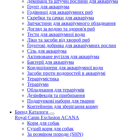
Декорації та штучні рослини для акваріума
Ґрунт для акваріума
Годівниці для акваріумних риб
Скребки та сачки для акваріума
Запчастини для акваріумного обладнання
Догляд за водою та здоров'я риб
Тести для акваріумної води
Ліки та засоби від хвороб риб
Ґрунтові добрива для акваріумних рослин
Сіль для акваріума
Активоване вугілля для акваріума
Бактерії для акваріума
Кондиціонери для акваріумної води
Засоби проти водоростей в акваріумі
Тераріумістика
Тераріуми
Обладнання для тераріумів
Дезінфекція та прибирання
Подарункові набори для тварин
Контейнери для зберігання корму
Бренд Каталоги
Royal Canin
Exclusion
ACANA
Корм для собак
Сухий корм для собак
За розміром породи (SHN)