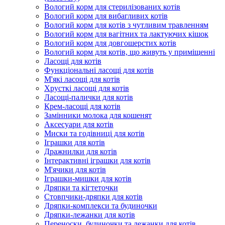
Вологий корм для стерилізованих котів
Вологий корм для вибагливих котів
Вологий корм для котів з чутливим травленням
Вологий корм для вагітних та лактуючих кішок
Вологий корм для довгошерстих котів
Вологий корм для котів, що живуть у приміщенні
Ласощі для котів
Функціональні ласощі для котів
М'які ласощі для котів
Хрусткі ласощі для котів
Ласощі-палички для котів
Крем-ласощі для котів
Замінники молока для кошенят
Аксесуари для котів
Миски та годівниці для котів
Іграшки для котів
Дражнилки для котів
Інтерактивні іграшки для котів
М'ячики для котів
Іграшки-мишки для котів
Дряпки та кігтеточки
Стовпчики-дряпки для котів
Дряпки-комплекси та будиночки
Дряпки-лежанки для котів
Переноски, будиночки та лежанки для котів