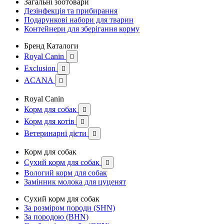
Загальні зоотовари
Дезінфекція та прибирання
Подарункові набори для тварин
Контейнери для зберігання корму
Бренд Каталоги
Royal Canin

Exclusion

ACANA

Royal Canin
Корм для собак

Корм для котів

Ветеринарні дієти

Корм для собак
Сухий корм для собак

Вологий корм для собак
Замінник молока для цуценят
Сухий корм для собак
За розміром породи (SHN)
За породою (BHN)