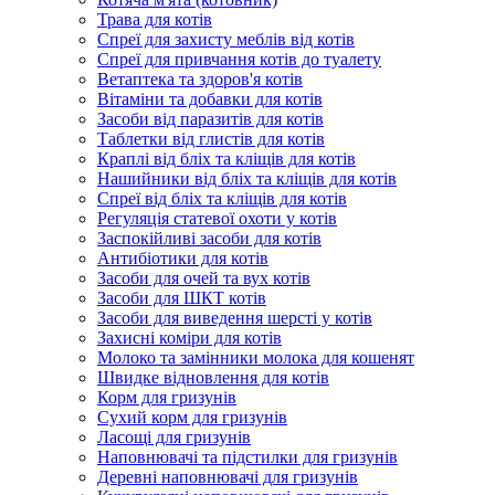
Трава для котів
Спреї для захисту меблів від котів
Спреї для привчання котів до туалету
Ветаптека та здоров'я котів
Вітаміни та добавки для котів
Засоби від паразитів для котів
Таблетки від глистів для котів
Краплі від бліх та кліщів для котів
Нашийники від бліх та кліщів для котів
Спреї від бліх та кліщів для котів
Регуляція статевої охоти у котів
Заспокійливі засоби для котів
Антибіотики для котів
Засоби для очей та вух котів
Засоби для ШКТ котів
Засоби для виведення шерсті у котів
Захисні коміри для котів
Молоко та замінники молока для кошенят
Швидке відновлення для котів
Корм для гризунів
Сухий корм для гризунів
Ласощі для гризунів
Наповнювачі та підстилки для гризунів
Деревні наповнювачі для гризунів