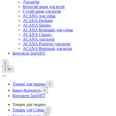
Для котів
Вологий корм для котів
Сухий корм для котів
ACANA для собак
ACANA Heritage
ACANA Singles
ACANA Regionals для собак
ACANA Classics
ACANA для котів
ACANA Рецепти для котів
ACANA Regionals для котів
Контакти ЗооОПТ


Усі
Товари для тварин

Бренд Каталоги

Контакти ЗооОПТ
Товари для тварин
Товари для Собак
