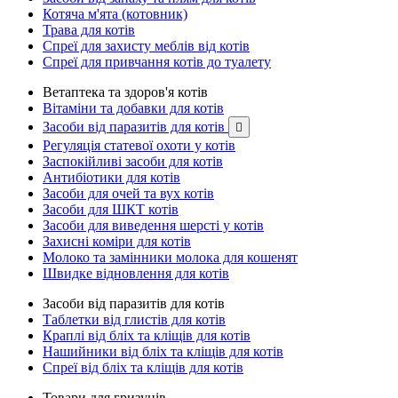
Котяча м'ята (котовник)
Трава для котів
Спреї для захисту меблів від котів
Спреї для привчання котів до туалету
Ветаптека та здоров'я котів
Вітаміни та добавки для котів
Засоби від паразитів для котів

Регуляція статевої охоти у котів
Заспокійливі засоби для котів
Антибіотики для котів
Засоби для очей та вух котів
Засоби для ШКТ котів
Засоби для виведення шерсті у котів
Захисні коміри для котів
Молоко та замінники молока для кошенят
Швидке відновлення для котів
Засоби від паразитів для котів
Таблетки від глистів для котів
Краплі від бліх та кліщів для котів
Нашийники від бліх та кліщів для котів
Спреї від бліх та кліщів для котів
Товари для гризунів