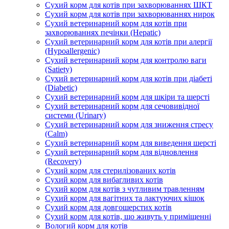
Сухий корм для котів при захворюваннях ШКТ
Сухий корм для котів при захворюваннях нирок
Сухий ветеринарний корм для котів при
захворюваннях печінки (Hepatic)
Сухий ветеринарний корм для котів при алергії
(Hypoallergenic)
Сухий ветеринарний корм для контролю ваги
(Satiety)
Сухий ветеринарний корм для котів при діабеті
(Diabetic)
Сухий ветеринарний корм для шкіри та шерсті
Сухий ветеринарний корм для сечовивідної
системи (Urinary)
Сухий ветеринарний корм для зниження стресу
(Calm)
Сухий ветеринарний корм для виведення шерсті
Сухий ветеринарний корм для відновлення
(Recovery)
Сухий корм для стерилізованих котів
Сухий корм для вибагливих котів
Сухий корм для котів з чутливим травленням
Сухий корм для вагітних та лактуючих кішок
Сухий корм для довгошерстих котів
Сухий корм для котів, що живуть у приміщенні
Вологий корм для котів