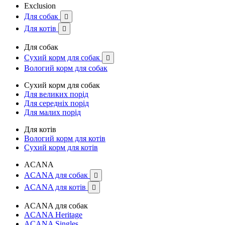
Exclusion
Для собак

Для котів

Для собак
Сухий корм для собак

Вологий корм для собак
Сухий корм для собак
Для великих порід
Для середніх порід
Для малих порід
Для котів
Вологий корм для котів
Сухий корм для котів
ACANA
ACANA для собак

ACANA для котів

ACANA для собак
ACANA Heritage
ACANA Singles