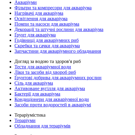
Акваріуми
Фільтри та компресори для акваріума
Нагрівачі для акваріума
Освітлення для акваріума
Помпи та насоси для акваріума
Декорації та штучні рослини для акваріума
Ґрунт для акваріума
Годівниці для акваріумних риб
Скребки та сачки для акваріума
Запчастини для акваріумного обладнання
Догляд за водою та здоров'я риб
Тести для акваріумної води
Ліки та засоби від хвороб риб
Ґрунтові добрива для акваріумних рослин
Сіль для акваріума
Активоване вугілля для акваріума
Бактерії для акваріума
Кондиціонери для акваріумної води
Засоби проти водоростей в акваріумі
Тераріумістика
Тераріуми
Обладнання для тераріумів