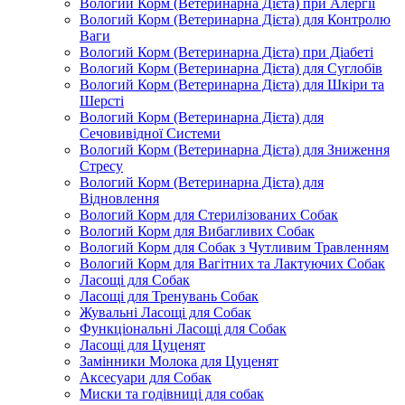
Вологий Корм (Ветеринарна Дієта) при Алергії
Вологий Корм (Ветеринарна Дієта) для Контролю
Ваги
Вологий Корм (Ветеринарна Дієта) при Діабеті
Вологий Корм (Ветеринарна Дієта) для Суглобів
Вологий Корм (Ветеринарна Дієта) для Шкіри та
Шерсті
Вологий Корм (Ветеринарна Дієта) для
Сечовивідної Системи
Вологий Корм (Ветеринарна Дієта) для Зниження
Стресу
Вологий Корм (Ветеринарна Дієта) для
Відновлення
Вологий Корм для Стерилізованих Собак
Вологий Корм для Вибагливих Собак
Вологий Корм для Собак з Чутливим Травленням
Вологий Корм для Вагітних та Лактуючих Собак
Ласощі для Собак
Ласощі для Тренувань Собак
Жувальні Ласощі для Собак
Функціональні Ласощі для Собак
Ласощі для Цуценят
Замінники Молока для Цуценят
Аксесуари для Собак
Миски та годівниці для собак