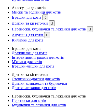
Аксесуари для котів
Миски та годівниці для котів
Іграшки для котів

Дряпки та кігтеточки

Переноски, будиночки та лежанки для котів

Амуніція для котів

Килимки для котів
Іграшки для котів
Дражнилки для котів
Інтерактивні іграшки для котів
М'ячики для котів
Іграшки-мишки для котів
Дряпки та кігтеточки
Стовпчики-дряпки для котів
Дряпки-комплекси та будиночки
Дряпки-лежанки для котів
Переноски, будиночки та лежанки для котів
Переноски для котів
Будиночки та лежанки для котів