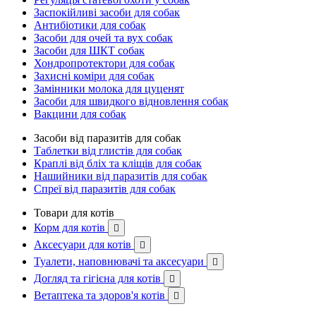
Заспокійливі засоби для собак
Антибіотики для собак
Засоби для очей та вух собак
Засоби для ШКТ собак
Хондропротектори для собак
Захисні коміри для собак
Замінники молока для цуценят
Засоби для швидкого відновлення собак
Вакцини для собак
Засоби від паразитів для собак
Таблетки від глистів для собак
Краплі від бліх та кліщів для собак
Нашийники від паразитів для собак
Спреї від паразитів для собак
Товари для котів
Корм для котів

Аксесуари для котів

Туалети, наповнювачі та аксесуари

Догляд та гігієна для котів

Ветаптека та здоров'я котів
