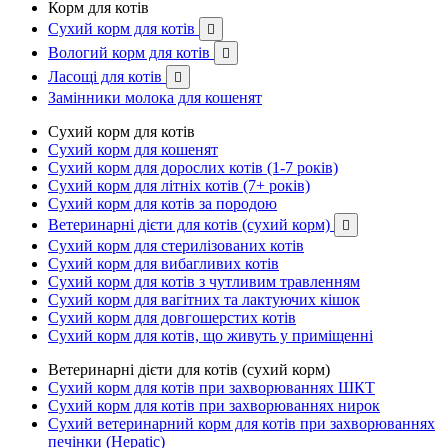
Корм для котів
Сухий корм для котів

Вологий корм для котів

Ласощі для котів

Замінники молока для кошенят
Сухий корм для котів
Сухий корм для кошенят
Сухий корм для дорослих котів (1-7 років)
Сухий корм для літніх котів (7+ років)
Сухий корм для котів за породою
Ветеринарні дієти для котів (сухий корм)

Сухий корм для стерилізованих котів
Сухий корм для вибагливих котів
Сухий корм для котів з чутливим травленням
Сухий корм для вагітних та лактуючих кішок
Сухий корм для довгошерстих котів
Сухий корм для котів, що живуть у приміщенні
Ветеринарні дієти для котів (сухий корм)
Сухий корм для котів при захворюваннях ШКТ
Сухий корм для котів при захворюваннях нирок
Сухий ветеринарний корм для котів при захворюваннях
печінки (Hepatic)