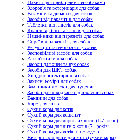
Пакети для прибирання за собаками
Здоров'я та ветеринарія для собак
Вітаміни та добавки для собак
Засоби від паразитів для собак
Таблетки від глистів для собак
Краплі від бліх та кліщів для собак
Нашийники від паразитів для собак
Спреї від паразитів для собак
Регуляція статевої охоти у собак
Заспокійливі засоби для собак
Антибіотики для собак
Засоби для очей та вух собак
Засоби для ШКТ собак
Хондропротектори для собак
Захисні коміри для собак
Замінники молока для цуценят
Засоби для швидкого відновлення собак
Вакцини для собак
Корм для котів
Сухий корм для котів
Сухий корм для кошенят
Сухий корм для дорослих котів (1-7 років)
Сухий корм для літніх котів (7+ років)
Сухий корм для котів за породою
Ветеринарні дієти для котів (сухий корм)