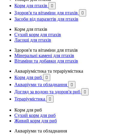
Корм для птахів

Здоров'я та вітаміни для птахів

Засоби від паразитів для птахів
Корм для птахів
Сухий корм для птахів
Ласощі для птахів
Здоров'я та вітаміни для птахів
Мінеральні камені для птахів
Вітаміни та добавки для птахів
Акваріумістика та тераріумістика
Корм для риб

Акваріуми та обладнання

Догляд за водою та здоров'я риб

Тераріумістика

Корм для риб
Сухий корм для риб
Живий корм для риб
Акваріуми та обладнання