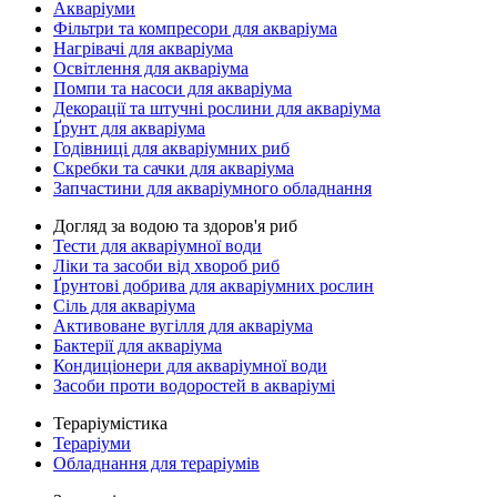
Акваріуми
Фільтри та компресори для акваріума
Нагрівачі для акваріума
Освітлення для акваріума
Помпи та насоси для акваріума
Декорації та штучні рослини для акваріума
Ґрунт для акваріума
Годівниці для акваріумних риб
Скребки та сачки для акваріума
Запчастини для акваріумного обладнання
Догляд за водою та здоров'я риб
Тести для акваріумної води
Ліки та засоби від хвороб риб
Ґрунтові добрива для акваріумних рослин
Сіль для акваріума
Активоване вугілля для акваріума
Бактерії для акваріума
Кондиціонери для акваріумної води
Засоби проти водоростей в акваріумі
Тераріумістика
Тераріуми
Обладнання для тераріумів