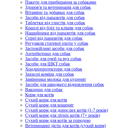
Пакети для прибирання за собаками
Здоров'я та ветеринарія для собак
Вітаміни та добавки для собак
Засоби від паразитів для собак
Таблетки від глистів для собак
Краплі від бліх та кліщів для собак
Нашийники від паразитів для собак
Спреї від паразитів для собак
Регуляція статевої охоти у собак
Заспокійливі засоби для собак
Антибіотики для собак
Засоби для очей та вух собак
Засоби для ШКТ собак
Хондропротектори для собак
Захисні коміри для собак
Замінники молока для цуценят
Засоби для швидкого відновлення собак
Вакцини для собак
Корм для котів
Сухий корм для котів
Сухий корм для кошенят
Сухий корм для дорослих котів (1-7 років)
Сухий корм для літніх котів (7+ років)
Сухий корм для котів за породою
Ветеринарні дієти для котів (сухий корм)