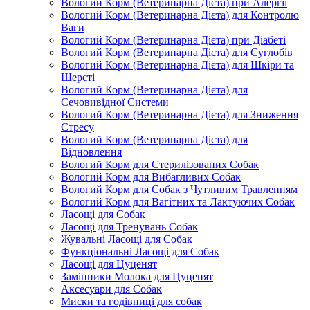
Вологий Корм (Ветеринарна Дієта) при Алергії
Вологий Корм (Ветеринарна Дієта) для Контролю
Ваги
Вологий Корм (Ветеринарна Дієта) при Діабеті
Вологий Корм (Ветеринарна Дієта) для Суглобів
Вологий Корм (Ветеринарна Дієта) для Шкіри та
Шерсті
Вологий Корм (Ветеринарна Дієта) для
Сечовивідної Системи
Вологий Корм (Ветеринарна Дієта) для Зниження
Стресу
Вологий Корм (Ветеринарна Дієта) для
Відновлення
Вологий Корм для Стерилізованих Собак
Вологий Корм для Вибагливих Собак
Вологий Корм для Собак з Чутливим Травленням
Вологий Корм для Вагітних та Лактуючих Собак
Ласощі для Собак
Ласощі для Тренувань Собак
Жувальні Ласощі для Собак
Функціональні Ласощі для Собак
Ласощі для Цуценят
Замінники Молока для Цуценят
Аксесуари для Собак
Миски та годівниці для собак