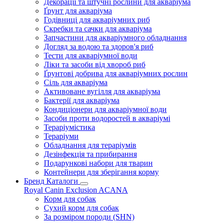
Декорації та штучні рослини для акваріума
Ґрунт для акваріума
Годівниці для акваріумних риб
Скребки та сачки для акваріума
Запчастини для акваріумного обладнання
Догляд за водою та здоров'я риб
Тести для акваріумної води
Ліки та засоби від хвороб риб
Ґрунтові добрива для акваріумних рослин
Сіль для акваріума
Активоване вугілля для акваріума
Бактерії для акваріума
Кондиціонери для акваріумної води
Засоби проти водоростей в акваріумі
Тераріумістика
Тераріуми
Обладнання для тераріумів
Дезінфекція та прибирання
Подарункові набори для тварин
Контейнери для зберігання корму
Бренд Каталоги
Royal Canin
Exclusion
ACANA
Корм для собак
Сухий корм для собак
За розміром породи (SHN)