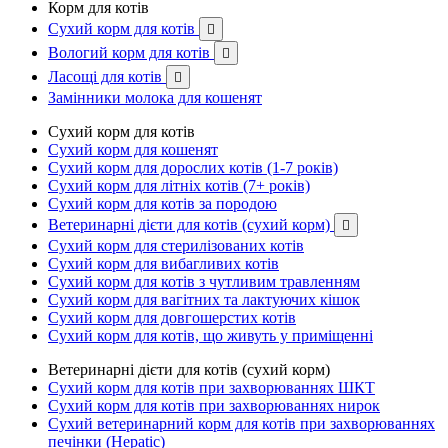
Корм для котів
Сухий корм для котів

Вологий корм для котів

Ласощі для котів

Замінники молока для кошенят
Сухий корм для котів
Сухий корм для кошенят
Сухий корм для дорослих котів (1-7 років)
Сухий корм для літніх котів (7+ років)
Сухий корм для котів за породою
Ветеринарні дієти для котів (сухий корм)

Сухий корм для стерилізованих котів
Сухий корм для вибагливих котів
Сухий корм для котів з чутливим травленням
Сухий корм для вагітних та лактуючих кішок
Сухий корм для довгошерстих котів
Сухий корм для котів, що живуть у приміщенні
Ветеринарні дієти для котів (сухий корм)
Сухий корм для котів при захворюваннях ШКТ
Сухий корм для котів при захворюваннях нирок
Сухий ветеринарний корм для котів при захворюваннях
печінки (Hepatic)