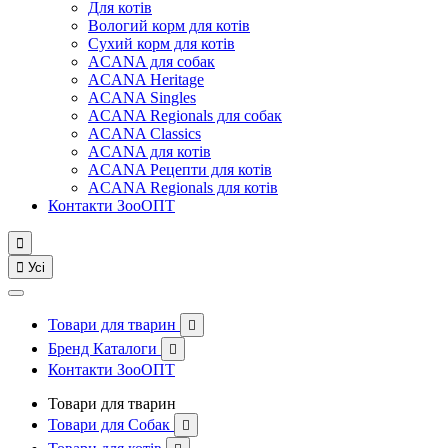
Для котів
Вологий корм для котів
Сухий корм для котів
ACANA для собак
ACANA Heritage
ACANA Singles
ACANA Regionals для собак
ACANA Classics
ACANA для котів
ACANA Рецепти для котів
ACANA Regionals для котів
Контакти ЗооОПТ


Усі
Товари для тварин

Бренд Каталоги

Контакти ЗооОПТ
Товари для тварин
Товари для Собак
