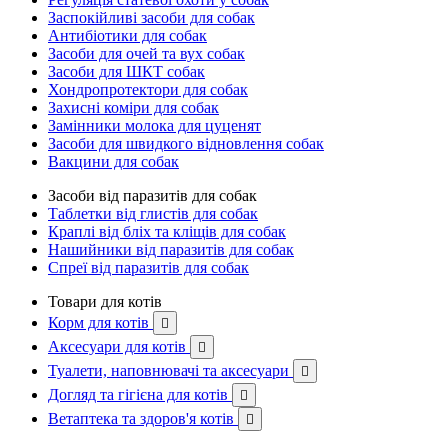
Заспокійливі засоби для собак
Антибіотики для собак
Засоби для очей та вух собак
Засоби для ШКТ собак
Хондропротектори для собак
Захисні коміри для собак
Замінники молока для цуценят
Засоби для швидкого відновлення собак
Вакцини для собак
Засоби від паразитів для собак
Таблетки від глистів для собак
Краплі від бліх та кліщів для собак
Нашийники від паразитів для собак
Спреї від паразитів для собак
Товари для котів
Корм для котів

Аксесуари для котів

Туалети, наповнювачі та аксесуари

Догляд та гігієна для котів

Ветаптека та здоров'я котів
