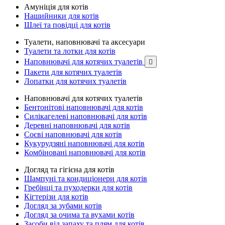
Амуніція для котів
Нашийники для котів
Шлеї та повідці для котів
Туалети, наповнювачі та аксесуари
Туалети та лотки для котів
Наповнювачі для котячих туалетів

Пакети для котячих туалетів
Лопатки для котячих туалетів
Наповнювачі для котячих туалетів
Бентонітові наповнювачі для котів
Силікагелеві наповнювачі для котів
Деревні наповнювачі для котів
Соєві наповнювачі для котів
Кукурудзяні наповнювачі для котів
Комбіновані наповнювачі для котів
Догляд та гігієна для котів
Шампуні та кондиціонери для котів
Гребінці та пуходерки для котів
Кігтерізи для котів
Догляд за зубами котів
Догляд за очима та вухами котів
Засоби від запаху та плям для котів