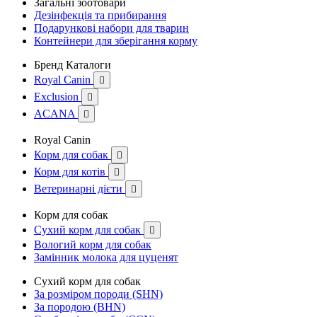
Загальні зоотовари
Дезінфекція та прибирання
Подарункові набори для тварин
Контейнери для зберігання корму
Бренд Каталоги
Royal Canin

Exclusion

ACANA

Royal Canin
Корм для собак

Корм для котів

Ветеринарні дієти

Корм для собак
Сухий корм для собак

Вологий корм для собак
Замінник молока для цуценят
Сухий корм для собак
За розміром породи (SHN)
За породою (BHN)