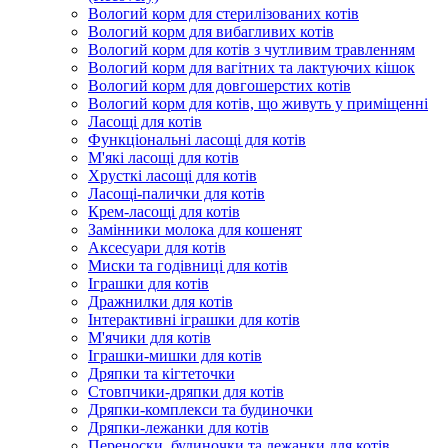
Вологий корм для стерилізованих котів
Вологий корм для вибагливих котів
Вологий корм для котів з чутливим травленням
Вологий корм для вагітних та лактуючих кішок
Вологий корм для довгошерстих котів
Вологий корм для котів, що живуть у приміщенні
Ласощі для котів
Функціональні ласощі для котів
М'які ласощі для котів
Хрусткі ласощі для котів
Ласощі-палички для котів
Крем-ласощі для котів
Замінники молока для кошенят
Аксесуари для котів
Миски та годівниці для котів
Іграшки для котів
Дражнилки для котів
Інтерактивні іграшки для котів
М'ячики для котів
Іграшки-мишки для котів
Дряпки та кігтеточки
Стовпчики-дряпки для котів
Дряпки-комплекси та будиночки
Дряпки-лежанки для котів
Переноски, будиночки та лежанки для котів