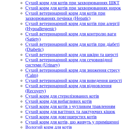
Сухий корм для котів при захворюваннях ШКТ
Сухий корм для котів при захворюваннях нирок
Сухий ветеринарний корм для котів при
захворюваннях печінки (Hepatic)
Сухий ветеринарний корм для котів при алергії
(Hypoallergenic)
Сухий ветеринарний корм для контролю ваги
(Satiety)
Сухий ветеринарний корм для котів при діабеті
(Diabetic)
Сухий ветеринарний корм для шкіри та шерсті
Сухий ветеринарний корм для сечовивідної
системи (Urinary)
Сухий ветеринарний корм для зниження стресу
(Calm)
Сухий ветеринарний корм для виведення шерсті
Сухий ветеринарний корм для відновлення
(Recovery)
Сухий корм для стерилізованих котів
Сухий корм для вибагливих котів
Сухий корм для котів з чутливим травленням
Сухий корм для вагітних та лактуючих кішок
Сухий корм для довгошерстих котів
Сухий корм для котів, що живуть у приміщенні
Вологий корм для котів