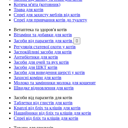
Котяча м'ята (котовник)
Трава для котів
Спреї для захисту меблів від котів
Спреї для привчання котів до туалету
Ветаптека та здоров'я котів
Вітаміни та добавки для котів
Засоби від паразитів для котів

Регуляція статевої охоти у котів
Заспокійливі засоби для котів
Антибіотики для котів
Засоби для очей та вух котів
Засоби для ШКТ котів
Засоби для виведення шерсті у котів
Захисні коміри для котів
Молоко та замінники молока для кошенят
Швидке відновлення для котів
Засоби від паразитів для котів
Таблетки від глистів для котів
Краплі від бліх та кліщів для котів
Нашийники від бліх та кліщів для котів
Спреї від бліх та кліщів для котів
Товари для гризунів