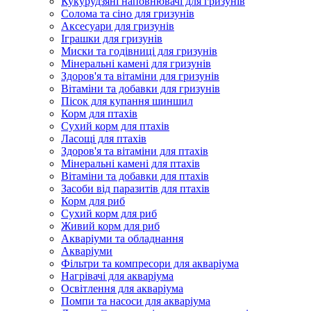
Кукурудзяні наповнювачі для гризунів
Солома та сіно для гризунів
Аксесуари для гризунів
Іграшки для гризунів
Миски та годівниці для гризунів
Мінеральні камені для гризунів
Здоров'я та вітаміни для гризунів
Вітаміни та добавки для гризунів
Пісок для купання шиншил
Корм для птахів
Сухий корм для птахів
Ласощі для птахів
Здоров'я та вітаміни для птахів
Мінеральні камені для птахів
Вітаміни та добавки для птахів
Засоби від паразитів для птахів
Корм для риб
Сухий корм для риб
Живий корм для риб
Акваріуми та обладнання
Акваріуми
Фільтри та компресори для акваріума
Нагрівачі для акваріума
Освітлення для акваріума
Помпи та насоси для акваріума