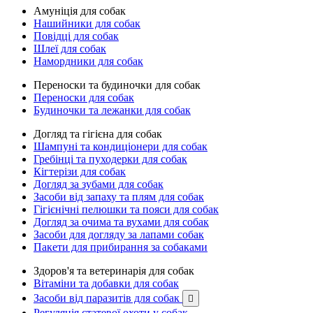
Амуніція для собак
Нашийники для собак
Повідці для собак
Шлеї для собак
Намордники для собак
Переноски та будиночки для собак
Переноски для собак
Будиночки та лежанки для собак
Догляд та гігієна для собак
Шампуні та кондиціонери для собак
Гребінці та пуходерки для собак
Кігтерізи для собак
Догляд за зубами для собак
Засоби від запаху та плям для собак
Гігієнічні пелюшки та пояси для собак
Догляд за очима та вухами для собак
Засоби для догляду за лапами собак
Пакети для прибирання за собаками
Здоров'я та ветеринарія для собак
Вітаміни та добавки для собак
Засоби від паразитів для собак

Регуляція статевої охоти у собак