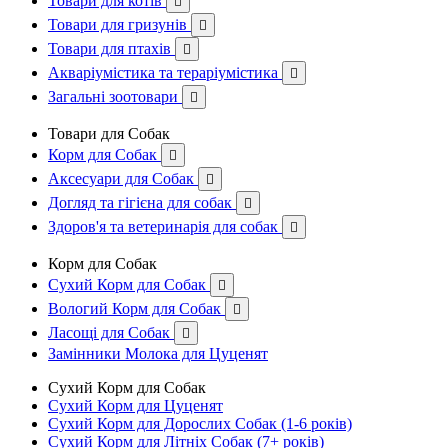
Товари для котів

Товари для гризунів

Товари для птахів

Акваріумістика та тераріумістика

Загальні зоотовари

Товари для Собак
Корм для Собак

Аксесуари для Собак

Догляд та гігієна для собак

Здоров'я та ветеринарія для собак

Корм для Собак
Сухий Корм для Собак

Вологий Корм для Собак

Ласощі для Собак

Замінники Молока для Цуценят
Сухий Корм для Собак
Сухий Корм для Цуценят
Сухий Корм для Дорослих Собак (1-6 років)
Сухий Корм для Літніх Собак (7+ років)