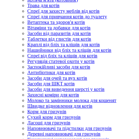
Трава для котів
Спреї для захисту меблів від котів
Спреї для привчання котів до туалету
Ветаптека та здоров'я котів
Вітаміни та добавки для котів
Засоби від паразитів для котів
Таблетки від глистів для котів
Краплі від бліх та кліщів для котів
Нашийники від бліх та кліщів для котів
Спреї від бліх та кліщів для котів
Регуляція статевої охоти у котів
Заспокійливі засоби для котів
Антибіотики для котів
Засоби для очей та вух котів
Засоби для ШКТ котів
Засоби для виведення шерсті у котів
Захисні коміри для котів
Молоко та замінники молока для кошенят
Швидке відновлення для котів
Корм для гризунів
Сухий корм для гризунів
Ласощі для гризунів
Наповнювачі та підстилки для гризунів
Деревні наповнювачі для гризунів