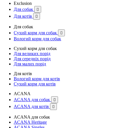
Exclusion
Для собак

Для котів

Для собак
Сухий корм для собак

Вологий корм для собак
Сухий корм для собак
Для великих порід
Для середніх порід
Для малих порід
Для котів
Вологий корм для котів
Сухий корм для котів
ACANA
ACANA для собак

ACANA для котів

ACANA для собак
ACANA Heritage
ACANA Singles