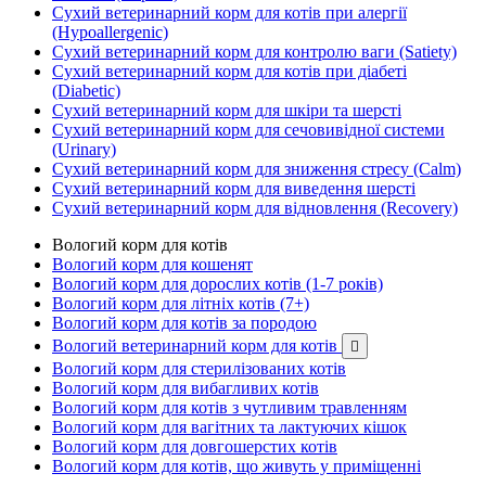
Сухий ветеринарний корм для котів при алергії
(Hypoallergenic)
Сухий ветеринарний корм для контролю ваги (Satiety)
Сухий ветеринарний корм для котів при діабеті
(Diabetic)
Сухий ветеринарний корм для шкіри та шерсті
Сухий ветеринарний корм для сечовивідної системи
(Urinary)
Сухий ветеринарний корм для зниження стресу (Calm)
Сухий ветеринарний корм для виведення шерсті
Сухий ветеринарний корм для відновлення (Recovery)
Вологий корм для котів
Вологий корм для кошенят
Вологий корм для дорослих котів (1-7 років)
Вологий корм для літніх котів (7+)
Вологий корм для котів за породою
Вологий ветеринарний корм для котів

Вологий корм для стерилізованих котів
Вологий корм для вибагливих котів
Вологий корм для котів з чутливим травленням
Вологий корм для вагітних та лактуючих кішок
Вологий корм для довгошерстих котів
Вологий корм для котів, що живуть у приміщенні