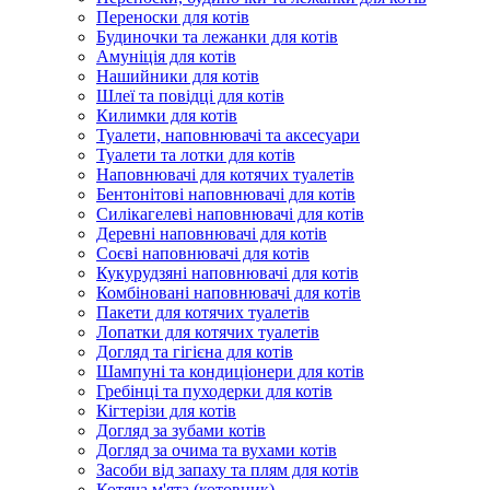
Переноски для котів
Будиночки та лежанки для котів
Амуніція для котів
Нашийники для котів
Шлеї та повідці для котів
Килимки для котів
Туалети, наповнювачі та аксесуари
Туалети та лотки для котів
Наповнювачі для котячих туалетів
Бентонітові наповнювачі для котів
Силікагелеві наповнювачі для котів
Деревні наповнювачі для котів
Соєві наповнювачі для котів
Кукурудзяні наповнювачі для котів
Комбіновані наповнювачі для котів
Пакети для котячих туалетів
Лопатки для котячих туалетів
Догляд та гігієна для котів
Шампуні та кондиціонери для котів
Гребінці та пуходерки для котів
Кігтерізи для котів
Догляд за зубами котів
Догляд за очима та вухами котів
Засоби від запаху та плям для котів
Котяча м'ята (котовник)