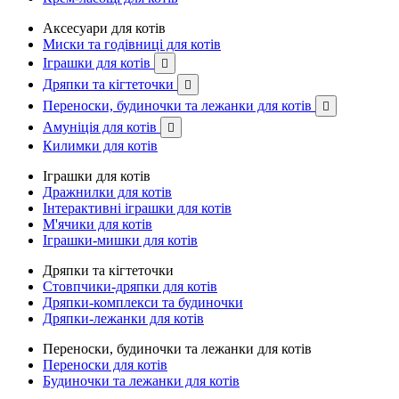
Аксесуари для котів
Миски та годівниці для котів
Іграшки для котів

Дряпки та кігтеточки

Переноски, будиночки та лежанки для котів

Амуніція для котів

Килимки для котів
Іграшки для котів
Дражнилки для котів
Інтерактивні іграшки для котів
М'ячики для котів
Іграшки-мишки для котів
Дряпки та кігтеточки
Стовпчики-дряпки для котів
Дряпки-комплекси та будиночки
Дряпки-лежанки для котів
Переноски, будиночки та лежанки для котів
Переноски для котів
Будиночки та лежанки для котів