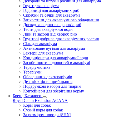
Декорації та штучні рослини для акваріума
Ґрунт для акваріума
Годівниці для акваріумних риб
Скребки та сачки для акваріума
Запчастини для акваріумного обладнання
Догляд за водою та здоров'я риб
Тести для акваріумної води
Ліки та засоби від хвороб риб
Ґрунтові добрива для акваріумних рослин
Сіль для акваріума
Активоване вугілля для акваріума
Бактерії для акваріума
Кондиціонери для акваріумної води
Засоби проти водоростей в акваріумі
Тераріумістика
Тераріуми
Обладнання для тераріумів
Дезінфекція та прибирання
Подарункові набори для тварин
Контейнери для зберігання корму
Бренд Каталоги
Royal Canin
Exclusion
ACANA
Корм для собак
Сухий корм для собак
За розміром породи (SHN)