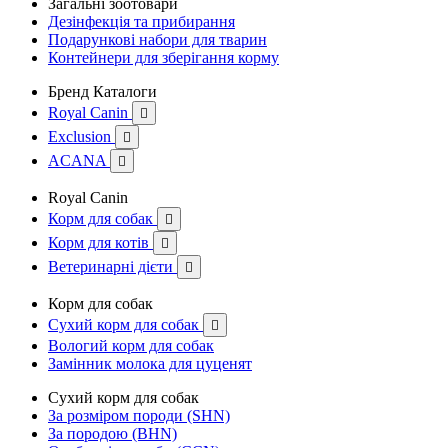
Загальні зоотовари
Дезінфекція та прибирання
Подарункові набори для тварин
Контейнери для зберігання корму
Бренд Каталоги
Royal Canin

Exclusion

ACANA

Royal Canin
Корм для собак

Корм для котів

Ветеринарні дієти

Корм для собак
Сухий корм для собак

Вологий корм для собак
Замінник молока для цуценят
Сухий корм для собак
За розміром породи (SHN)
За породою (BHN)