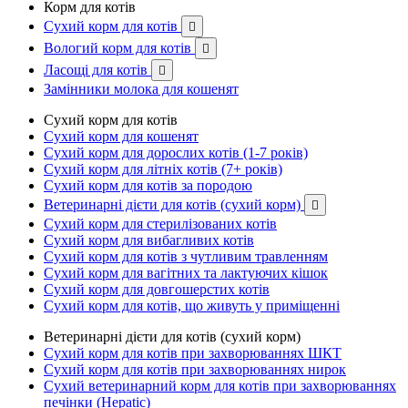
Корм для котів
Сухий корм для котів

Вологий корм для котів

Ласощі для котів

Замінники молока для кошенят
Сухий корм для котів
Сухий корм для кошенят
Сухий корм для дорослих котів (1-7 років)
Сухий корм для літніх котів (7+ років)
Сухий корм для котів за породою
Ветеринарні дієти для котів (сухий корм)

Сухий корм для стерилізованих котів
Сухий корм для вибагливих котів
Сухий корм для котів з чутливим травленням
Сухий корм для вагітних та лактуючих кішок
Сухий корм для довгошерстих котів
Сухий корм для котів, що живуть у приміщенні
Ветеринарні дієти для котів (сухий корм)
Сухий корм для котів при захворюваннях ШКТ
Сухий корм для котів при захворюваннях нирок
Сухий ветеринарний корм для котів при захворюваннях
печінки (Hepatic)