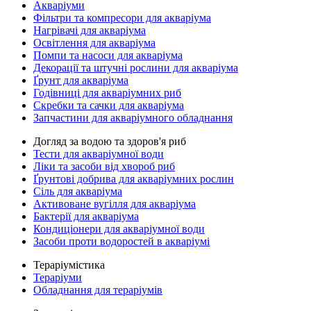
Акваріуми
Фільтри та компресори для акваріума
Нагрівачі для акваріума
Освітлення для акваріума
Помпи та насоси для акваріума
Декорації та штучні рослини для акваріума
Ґрунт для акваріума
Годівниці для акваріумних риб
Скребки та сачки для акваріума
Запчастини для акваріумного обладнання
Догляд за водою та здоров'я риб
Тести для акваріумної води
Ліки та засоби від хвороб риб
Ґрунтові добрива для акваріумних рослин
Сіль для акваріума
Активоване вугілля для акваріума
Бактерії для акваріума
Кондиціонери для акваріумної води
Засоби проти водоростей в акваріумі
Тераріумістика
Тераріуми
Обладнання для тераріумів