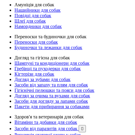
Амуніція для собак
Нашийники для собак
Повідці для собак
Шлеї для собак
Намордники для собак
Переноски та будиночки для собак
Переноски для собак
Будиночки та лежанки для собак
Догляд та гігієна для собак
Шампуні та кондиціонери для собак
Гребінці та пуходерки для собак
Кігтерізи для собак
Догляд за зубами для собак
Засоби від запаху та плям для собак
Гігієнічні пелюшки та пояси для собак
Догляд за очима та вухами для собак
Засоби для догляду за лапами собак
Пакети для прибирання за собаками
Здоров'я та ветеринарія для собак
Вітаміни та добавки для собак
Засоби від паразитів для собак

Регуляція статевої охоти у собак