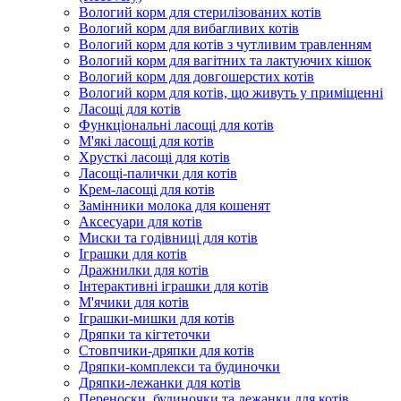
Вологий корм для стерилізованих котів
Вологий корм для вибагливих котів
Вологий корм для котів з чутливим травленням
Вологий корм для вагітних та лактуючих кішок
Вологий корм для довгошерстих котів
Вологий корм для котів, що живуть у приміщенні
Ласощі для котів
Функціональні ласощі для котів
М'які ласощі для котів
Хрусткі ласощі для котів
Ласощі-палички для котів
Крем-ласощі для котів
Замінники молока для кошенят
Аксесуари для котів
Миски та годівниці для котів
Іграшки для котів
Дражнилки для котів
Інтерактивні іграшки для котів
М'ячики для котів
Іграшки-мишки для котів
Дряпки та кігтеточки
Стовпчики-дряпки для котів
Дряпки-комплекси та будиночки
Дряпки-лежанки для котів
Переноски, будиночки та лежанки для котів