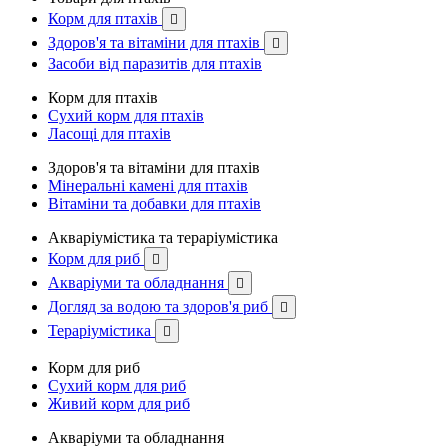
Корм для птахів

Здоров'я та вітаміни для птахів

Засоби від паразитів для птахів
Корм для птахів
Сухий корм для птахів
Ласощі для птахів
Здоров'я та вітаміни для птахів
Мінеральні камені для птахів
Вітаміни та добавки для птахів
Акваріумістика та тераріумістика
Корм для риб

Акваріуми та обладнання

Догляд за водою та здоров'я риб

Тераріумістика

Корм для риб
Сухий корм для риб
Живий корм для риб
Акваріуми та обладнання