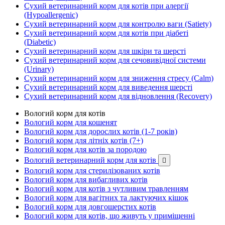
Сухий ветеринарний корм для котів при алергії
(Hypoallergenic)
Сухий ветеринарний корм для контролю ваги (Satiety)
Сухий ветеринарний корм для котів при діабеті
(Diabetic)
Сухий ветеринарний корм для шкіри та шерсті
Сухий ветеринарний корм для сечовивідної системи
(Urinary)
Сухий ветеринарний корм для зниження стресу (Calm)
Сухий ветеринарний корм для виведення шерсті
Сухий ветеринарний корм для відновлення (Recovery)
Вологий корм для котів
Вологий корм для кошенят
Вологий корм для дорослих котів (1-7 років)
Вологий корм для літніх котів (7+)
Вологий корм для котів за породою
Вологий ветеринарний корм для котів

Вологий корм для стерилізованих котів
Вологий корм для вибагливих котів
Вологий корм для котів з чутливим травленням
Вологий корм для вагітних та лактуючих кішок
Вологий корм для довгошерстих котів
Вологий корм для котів, що живуть у приміщенні