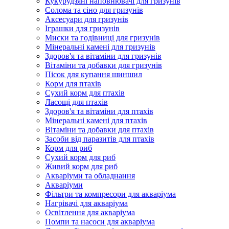
Кукурудзяні наповнювачі для гризунів
Солома та сіно для гризунів
Аксесуари для гризунів
Іграшки для гризунів
Миски та годівниці для гризунів
Мінеральні камені для гризунів
Здоров'я та вітаміни для гризунів
Вітаміни та добавки для гризунів
Пісок для купання шиншил
Корм для птахів
Сухий корм для птахів
Ласощі для птахів
Здоров'я та вітаміни для птахів
Мінеральні камені для птахів
Вітаміни та добавки для птахів
Засоби від паразитів для птахів
Корм для риб
Сухий корм для риб
Живий корм для риб
Акваріуми та обладнання
Акваріуми
Фільтри та компресори для акваріума
Нагрівачі для акваріума
Освітлення для акваріума
Помпи та насоси для акваріума