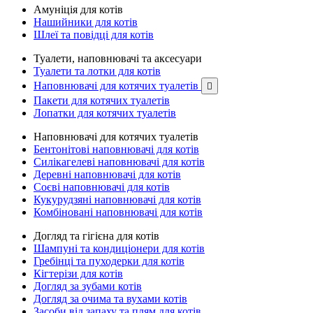
Амуніція для котів
Нашийники для котів
Шлеї та повідці для котів
Туалети, наповнювачі та аксесуари
Туалети та лотки для котів
Наповнювачі для котячих туалетів

Пакети для котячих туалетів
Лопатки для котячих туалетів
Наповнювачі для котячих туалетів
Бентонітові наповнювачі для котів
Силікагелеві наповнювачі для котів
Деревні наповнювачі для котів
Соєві наповнювачі для котів
Кукурудзяні наповнювачі для котів
Комбіновані наповнювачі для котів
Догляд та гігієна для котів
Шампуні та кондиціонери для котів
Гребінці та пуходерки для котів
Кігтерізи для котів
Догляд за зубами котів
Догляд за очима та вухами котів
Засоби від запаху та плям для котів