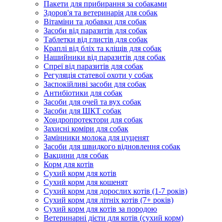
Пакети для прибирання за собаками
Здоров'я та ветеринарія для собак
Вітаміни та добавки для собак
Засоби від паразитів для собак
Таблетки від глистів для собак
Краплі від бліх та кліщів для собак
Нашийники від паразитів для собак
Спреї від паразитів для собак
Регуляція статевої охоти у собак
Заспокійливі засоби для собак
Антибіотики для собак
Засоби для очей та вух собак
Засоби для ШКТ собак
Хондропротектори для собак
Захисні коміри для собак
Замінники молока для цуценят
Засоби для швидкого відновлення собак
Вакцини для собак
Корм для котів
Сухий корм для котів
Сухий корм для кошенят
Сухий корм для дорослих котів (1-7 років)
Сухий корм для літніх котів (7+ років)
Сухий корм для котів за породою
Ветеринарні дієти для котів (сухий корм)