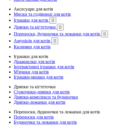
Аксесуари для котів
Миски та годівниці для котів
Іграшки для котів

Дряпки та кігтеточки

Переноски, будиночки та лежанки для котів

Амуніція для котів

Килимки для котів
Іграшки для котів
Дражнилки для котів
Інтерактивні іграшки для котів
М'ячики для котів
Іграшки-мишки для котів
Дряпки та кігтеточки
Стовпчики-дряпки для котів
Дряпки-комплекси та будиночки
Дряпки-лежанки для котів
Переноски, будиночки та лежанки для котів
Переноски для котів
Будиночки та лежанки для котів