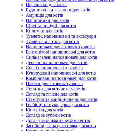
Переноски для котів
Будиночки та лежанки для котів
Амуніція для котів
Нашийники для котів
Шлеї та повідці для котів
Килимки для котів
Туалети, наповнювачі та аксесуари
Туалети та лотки для котів
Наповнювачі для котячих туалетів
Бентонітові наповнювачі для котів
Силікагелеві наповнювачі для котів
Деревні наповнювачі для котів
Соєві наповнювачі для котів
Кукурудзяні наповнювачі для котів
Комбіновані наповнювачі для котів
Пакети для котячих туалетів
Лопатки для котячих туалетів
Догляд та гігієна для котів
Шампуні та кондиціонери для котів
Гребінці та пуходерки для котів
Кігтерізи для котів
Догляд за зубами котів
Догляд за очима та вухами котів
Засоби від запаху та плям для котів
Котяча м'ята (котовник)