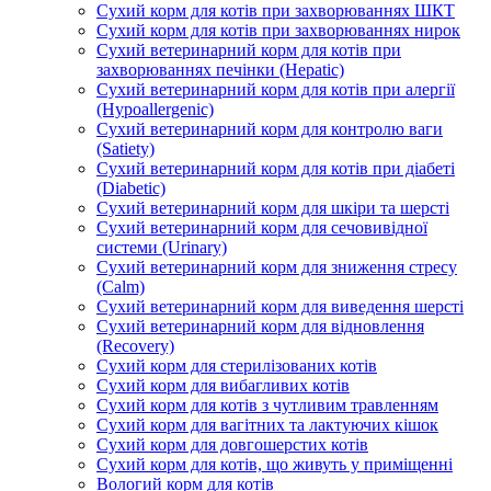
Сухий корм для котів при захворюваннях ШКТ
Сухий корм для котів при захворюваннях нирок
Сухий ветеринарний корм для котів при
захворюваннях печінки (Hepatic)
Сухий ветеринарний корм для котів при алергії
(Hypoallergenic)
Сухий ветеринарний корм для контролю ваги
(Satiety)
Сухий ветеринарний корм для котів при діабеті
(Diabetic)
Сухий ветеринарний корм для шкіри та шерсті
Сухий ветеринарний корм для сечовивідної
системи (Urinary)
Сухий ветеринарний корм для зниження стресу
(Calm)
Сухий ветеринарний корм для виведення шерсті
Сухий ветеринарний корм для відновлення
(Recovery)
Сухий корм для стерилізованих котів
Сухий корм для вибагливих котів
Сухий корм для котів з чутливим травленням
Сухий корм для вагітних та лактуючих кішок
Сухий корм для довгошерстих котів
Сухий корм для котів, що живуть у приміщенні
Вологий корм для котів