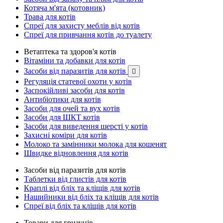
Котяча м'ята (котовник)
Трава для котів
Спреї для захисту меблів від котів
Спреї для привчання котів до туалету
Ветаптека та здоров'я котів
Вітаміни та добавки для котів
Засоби від паразитів для котів

Регуляція статевої охоти у котів
Заспокійливі засоби для котів
Антибіотики для котів
Засоби для очей та вух котів
Засоби для ШКТ котів
Засоби для виведення шерсті у котів
Захисні коміри для котів
Молоко та замінники молока для кошенят
Швидке відновлення для котів
Засоби від паразитів для котів
Таблетки від глистів для котів
Краплі від бліх та кліщів для котів
Нашийники від бліх та кліщів для котів
Спреї від бліх та кліщів для котів
Товари для гризунів