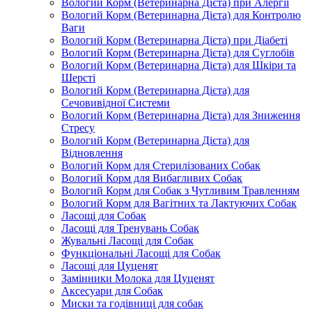
Вологий Корм (Ветеринарна Дієта) при Алергії
Вологий Корм (Ветеринарна Дієта) для Контролю
Ваги
Вологий Корм (Ветеринарна Дієта) при Діабеті
Вологий Корм (Ветеринарна Дієта) для Суглобів
Вологий Корм (Ветеринарна Дієта) для Шкіри та
Шерсті
Вологий Корм (Ветеринарна Дієта) для
Сечовивідної Системи
Вологий Корм (Ветеринарна Дієта) для Зниження
Стресу
Вологий Корм (Ветеринарна Дієта) для
Відновлення
Вологий Корм для Стерилізованих Собак
Вологий Корм для Вибагливих Собак
Вологий Корм для Собак з Чутливим Травленням
Вологий Корм для Вагітних та Лактуючих Собак
Ласощі для Собак
Ласощі для Тренувань Собак
Жувальні Ласощі для Собак
Функціональні Ласощі для Собак
Ласощі для Цуценят
Замінники Молока для Цуценят
Аксесуари для Собак
Миски та годівниці для собак