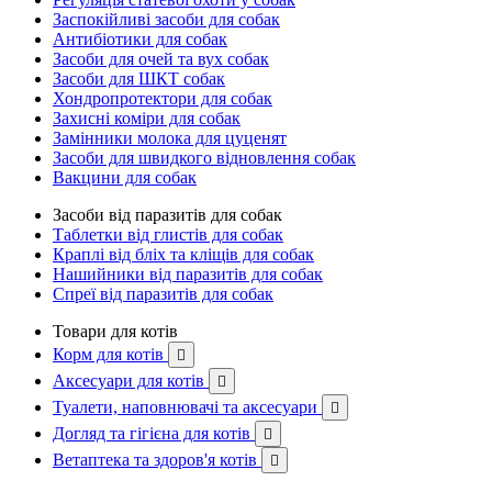
Заспокійливі засоби для собак
Антибіотики для собак
Засоби для очей та вух собак
Засоби для ШКТ собак
Хондропротектори для собак
Захисні коміри для собак
Замінники молока для цуценят
Засоби для швидкого відновлення собак
Вакцини для собак
Засоби від паразитів для собак
Таблетки від глистів для собак
Краплі від бліх та кліщів для собак
Нашийники від паразитів для собак
Спреї від паразитів для собак
Товари для котів
Корм для котів

Аксесуари для котів

Туалети, наповнювачі та аксесуари

Догляд та гігієна для котів

Ветаптека та здоров'я котів
