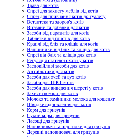
Трава для котів
Спреї для захисту меблів від котів
Спреї для привчання котів до туалету
Ветаптека та здоров'я котів
Вітаміни та добавки для котів
Засоби від паразитів для котів
Таблетки від глистів для котів
Краплі від бліх та кліщів для котів
Нашийники від бліх та кліщів для котів
Спреї від бліх та кліщів для котів
Регуляція статевої охоти у котів
Заспокійливі засоби для котів
Антибіотики для котів
Засоби для очей та вух котів
Засоби для ШКТ котів
Засоби для виведення шерсті у котів
Захисні коміри для котів
Молоко та замінники молока для кошенят
Швидке відновлення для котів
Корм для гризунів
Сухий корм для гризунів
Ласощі для гризунів
Наповнювачі та підстилки для гризунів
Деревні наповнювачі для гризунів