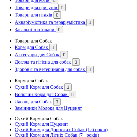
Товари для котів

Товари для гризунів

Товари для птахів

Акваріумістика та тераріумістика

Загальні зоотовари

Товари для Собак
Корм для Собак

Аксесуари для Собак

Догляд та гігієна для собак

Здоров'я та ветеринарія для собак

Корм для Собак
Сухий Корм для Собак

Вологий Корм для Собак

Ласощі для Собак

Замінники Молока для Цуценят
Сухий Корм для Собак
Сухий Корм для Цуценят
Сухий Корм для Дорослих Собак (1-6 років)
Сухий Корм для Літніх Собак (7+ років)