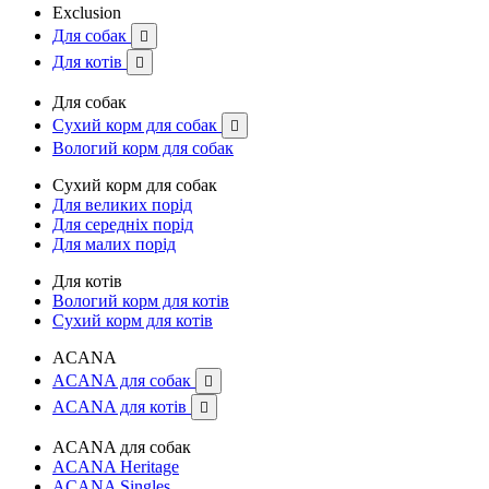
Exclusion
Для собак

Для котів

Для собак
Сухий корм для собак

Вологий корм для собак
Сухий корм для собак
Для великих порід
Для середніх порід
Для малих порід
Для котів
Вологий корм для котів
Сухий корм для котів
ACANA
ACANA для собак

ACANA для котів

ACANA для собак
ACANA Heritage
ACANA Singles