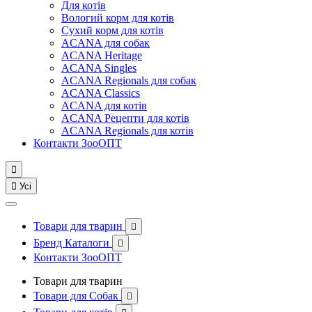
Для котів
Вологий корм для котів
Сухий корм для котів
ACANA для собак
ACANA Heritage
ACANA Singles
ACANA Regionals для собак
ACANA Classics
ACANA для котів
ACANA Рецепти для котів
ACANA Regionals для котів
Контакти ЗооОПТ


Усі
Товари для тварин

Бренд Каталоги

Контакти ЗооОПТ
Товари для тварин
Товари для Собак
