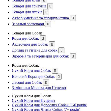
Товари для котів

Товари для гризунів

Товари для птахів

Акваріумістика та тераріумістика

Загальні зоотовари

Товари для Собак
Корм для Собак

Аксесуари для Собак

Догляд та гігієна для собак

Здоров'я та ветеринарія для собак

Корм для Собак
Сухий Корм для Собак

Вологий Корм для Собак

Ласощі для Собак

Замінники Молока для Цуценят
Сухий Корм для Собак
Сухий Корм для Цуценят
Сухий Корм для Дорослих Собак (1-6 років)
Сухий Корм для Літніх Собак (7+ років)