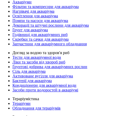
Акваріуми
Фільтри та компресори для акваріума
Нагрівачі для акваріума
Освітлення для акваріума
Помпи та насоси для акваріума
Декорації та штучні рослини для акваріума
Ґрунт для акваріума
Годівниці для акваріумних риб
Скребки та сачки для акваріума
Запчастини для акваріумного обладнання
Догляд за водою та здоров'я риб
Тести для акваріумної води
Ліки та засоби від хвороб риб
Ґрунтові добрива для акваріумних рослин
Сіль для акваріума
Активоване вугілля для акваріума
Бактерії для акваріума
Кондиціонери для акваріумної води
Засоби проти водоростей в акваріумі
Тераріумістика
Тераріуми
Обладнання для тераріумів