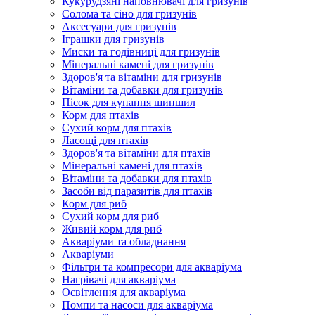
Кукурудзяні наповнювачі для гризунів
Солома та сіно для гризунів
Аксесуари для гризунів
Іграшки для гризунів
Миски та годівниці для гризунів
Мінеральні камені для гризунів
Здоров'я та вітаміни для гризунів
Вітаміни та добавки для гризунів
Пісок для купання шиншил
Корм для птахів
Сухий корм для птахів
Ласощі для птахів
Здоров'я та вітаміни для птахів
Мінеральні камені для птахів
Вітаміни та добавки для птахів
Засоби від паразитів для птахів
Корм для риб
Сухий корм для риб
Живий корм для риб
Акваріуми та обладнання
Акваріуми
Фільтри та компресори для акваріума
Нагрівачі для акваріума
Освітлення для акваріума
Помпи та насоси для акваріума