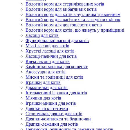
Вологий корм для стерилізованих котів
Вологий корм для вибагливих котів
Вологий корм для котів з чутливим травленням
Вологий корм для вагітних та лактуючих кішок
Вологий корм для довгошерстих котів
Вологий корм для котів, що живуть у приміщенні
Ласощі для котів
Функціональні ласощі для котів
М'які ласощі для котів
Хрусткі ласощі для котів
Ласощі-палички для котів
Крем-ласощі для котів
Замінники молока для кошенят
Аксесуари для котів
Миски та годівниці для котів
Іграшки для котів
Дражнилки для котів
Інтерактивні іграшки для котів
М'ячики для котів
Іграшки-мишки для котів
Дряпки та кігтеточки
Стовпчики-дряпки для котів
Дряпки-комплекси та будиночки
Дряпки-лежанки для котів
Переноски, будиночки та лежанки для котів