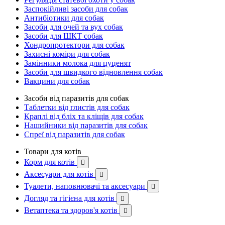
Заспокійливі засоби для собак
Антибіотики для собак
Засоби для очей та вух собак
Засоби для ШКТ собак
Хондропротектори для собак
Захисні коміри для собак
Замінники молока для цуценят
Засоби для швидкого відновлення собак
Вакцини для собак
Засоби від паразитів для собак
Таблетки від глистів для собак
Краплі від бліх та кліщів для собак
Нашийники від паразитів для собак
Спреї від паразитів для собак
Товари для котів
Корм для котів

Аксесуари для котів

Туалети, наповнювачі та аксесуари

Догляд та гігієна для котів

Ветаптека та здоров'я котів
