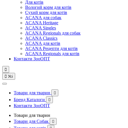
Для котів
Вологий корм для котів
Сухий корм для котів
ACANA для собак
ACANA Heritage
ACANA Singles
ACANA Regionals для собак
ACANA Classics
ACANA для котів
ACANA Рецепти для котів
ACANA Regionals для котів
Контакти ЗооОПТ


Усі
Товари для тварин

Бренд Каталоги

Контакти ЗооОПТ
Товари для тварин
Товари для Собак
