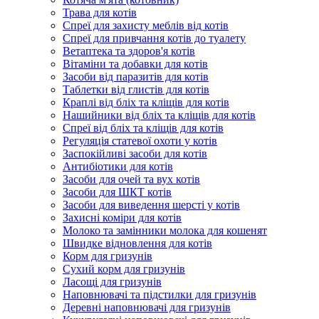
Трава для котів
Спреї для захисту меблів від котів
Спреї для привчання котів до туалету
Ветаптека та здоров'я котів
Вітаміни та добавки для котів
Засоби від паразитів для котів
Таблетки від глистів для котів
Краплі від бліх та кліщів для котів
Нашийники від бліх та кліщів для котів
Спреї від бліх та кліщів для котів
Регуляція статевої охоти у котів
Заспокійливі засоби для котів
Антибіотики для котів
Засоби для очей та вух котів
Засоби для ШКТ котів
Засоби для виведення шерсті у котів
Захисні коміри для котів
Молоко та замінники молока для кошенят
Швидке відновлення для котів
Корм для гризунів
Сухий корм для гризунів
Ласощі для гризунів
Наповнювачі та підстилки для гризунів
Деревні наповнювачі для гризунів