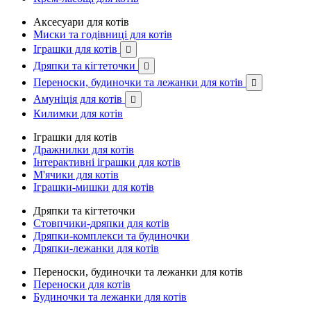
Аксесуари для котів
Миски та годівниці для котів
Іграшки для котів

Дряпки та кігтеточки

Переноски, будиночки та лежанки для котів

Амуніція для котів

Килимки для котів
Іграшки для котів
Дражнилки для котів
Інтерактивні іграшки для котів
М'ячики для котів
Іграшки-мишки для котів
Дряпки та кігтеточки
Стовпчики-дряпки для котів
Дряпки-комплекси та будиночки
Дряпки-лежанки для котів
Переноски, будиночки та лежанки для котів
Переноски для котів
Будиночки та лежанки для котів