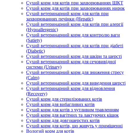
Сухий корм для котів при захворюваннях ШКТ
Сухий корм для котів при захворюваннях нирок
Сухий ветеринарний корм для котів при
захворюваннях печінки (Hepatic)
Сухий ветеринарний корм для котів при алергії
(Hypoallergenic)
Сухий ветеринарний корм для контролю ваги
(Satiety)
Сухий ветеринарний корм для котів при діабеті
(Diabetic)
Сухий ветеринарний корм для шкіри та шерсті
Сухий ветеринарний корм для сечовивідної
системи (Urinary)
Сухий ветеринарний корм для зниження стресу
(Calm)
Сухий ветеринарний корм для виведення шерсті
Сухий ветеринарний корм для відновлення
(Recovery)
Сухий корм для стерилізованих котів
Сухий корм для вибагливих котів
Сухий корм для котів з чутливим травленням
Сухий корм для вагітних та лактуючих кішок
Сухий корм для довгошерстих котів
Сухий корм для котів, що живуть у приміщенні
Вологий корм для котів