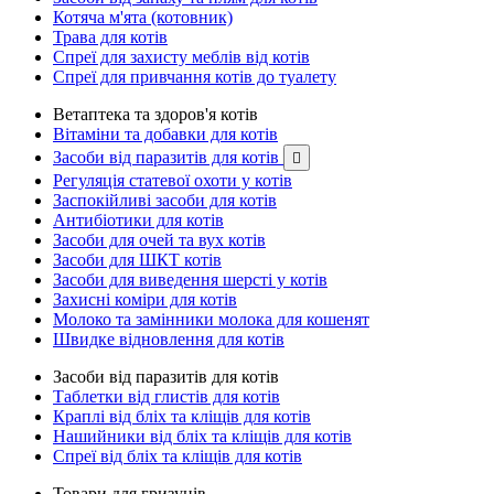
Котяча м'ята (котовник)
Трава для котів
Спреї для захисту меблів від котів
Спреї для привчання котів до туалету
Ветаптека та здоров'я котів
Вітаміни та добавки для котів
Засоби від паразитів для котів

Регуляція статевої охоти у котів
Заспокійливі засоби для котів
Антибіотики для котів
Засоби для очей та вух котів
Засоби для ШКТ котів
Засоби для виведення шерсті у котів
Захисні коміри для котів
Молоко та замінники молока для кошенят
Швидке відновлення для котів
Засоби від паразитів для котів
Таблетки від глистів для котів
Краплі від бліх та кліщів для котів
Нашийники від бліх та кліщів для котів
Спреї від бліх та кліщів для котів
Товари для гризунів