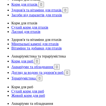
Корм для птахів

Здоров'я та вітаміни для птахів

Засоби від паразитів для птахів
Корм для птахів
Сухий корм для птахів
Ласощі для птахів
Здоров'я та вітаміни для птахів
Мінеральні камені для птахів
Вітаміни та добавки для птахів
Акваріумістика та тераріумістика
Корм для риб

Акваріуми та обладнання

Догляд за водою та здоров'я риб

Тераріумістика

Корм для риб
Сухий корм для риб
Живий корм для риб
Акваріуми та обладнання