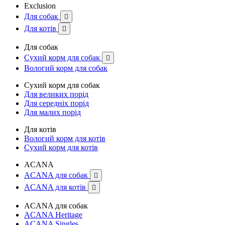
Exclusion
Для собак

Для котів

Для собак
Сухий корм для собак

Вологий корм для собак
Сухий корм для собак
Для великих порід
Для середніх порід
Для малих порід
Для котів
Вологий корм для котів
Сухий корм для котів
ACANA
ACANA для собак

ACANA для котів

ACANA для собак
ACANA Heritage
ACANA Singles