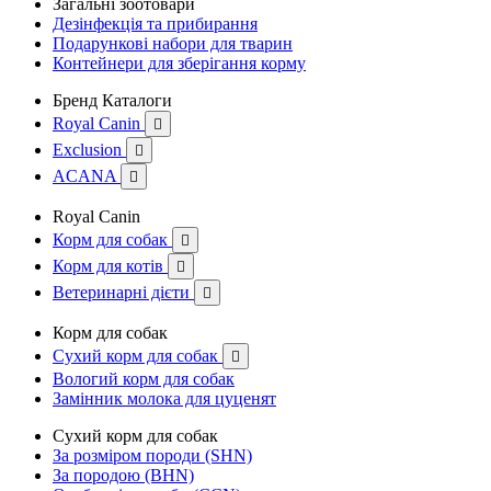
Загальні зоотовари
Дезінфекція та прибирання
Подарункові набори для тварин
Контейнери для зберігання корму
Бренд Каталоги
Royal Canin

Exclusion

ACANA

Royal Canin
Корм для собак

Корм для котів

Ветеринарні дієти

Корм для собак
Сухий корм для собак

Вологий корм для собак
Замінник молока для цуценят
Сухий корм для собак
За розміром породи (SHN)
За породою (BHN)