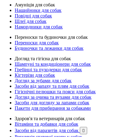
Амуніція для собак
Нашийники для собак
Повідці для собак
Шлеї для собак
Намордники для собак
Переноски та будиночки для собак
Переноски для собак
Будиночки та лежанки для собак
Догляд та гігієна для собак
Шампуні та кондиціонери для собак
Гребінці та пуходерки для собак
Кігтерізи для собак
Догляд за зубами для собак
Засоби від запаху та плям для собак
Гігієнічні пелюшки та пояси для собак
Догляд за очима та вухами для собак
Засоби для догляду за лапами собак
Пакети для прибирання за собаками
Здоров'я та ветеринарія для собак
Вітаміни та добавки для собак
Засоби від паразитів для собак

Регуляція статевої охоти у собак