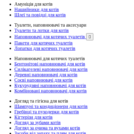
Амуніція для котів
Нашийники для котів
Шлеї та повідці для котів
Туалети, наповнювачі та аксесуари
Туалети та лотки для котів
Наповнювачі для котячих туалетів

Пакети для котячих туалетів
Лопатки для котячих туалетів
Наповнювачі для котячих туалетів
Бентонітові наповнювачі для котів
Силікагелеві наповнювачі для котів
Деревні наповнювачі для котів
Соєві наповнювачі для котів
Кукурудзяні наповнювачі для котів
Комбіновані наповнювачі для котів
Догляд та гігієна для котів
Шампуні та кондиціонери для котів
Гребінці та пуходерки для котів
Кігтерізи для котів
Догляд за зубами котів
Догляд за очима та вухами котів
Засоби від запаху та плям для котів