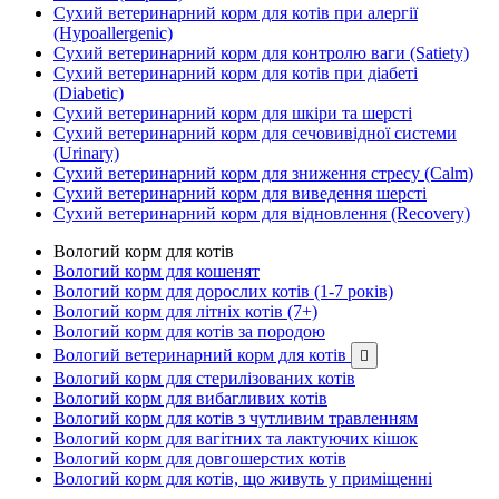
Сухий ветеринарний корм для котів при алергії
(Hypoallergenic)
Сухий ветеринарний корм для контролю ваги (Satiety)
Сухий ветеринарний корм для котів при діабеті
(Diabetic)
Сухий ветеринарний корм для шкіри та шерсті
Сухий ветеринарний корм для сечовивідної системи
(Urinary)
Сухий ветеринарний корм для зниження стресу (Calm)
Сухий ветеринарний корм для виведення шерсті
Сухий ветеринарний корм для відновлення (Recovery)
Вологий корм для котів
Вологий корм для кошенят
Вологий корм для дорослих котів (1-7 років)
Вологий корм для літніх котів (7+)
Вологий корм для котів за породою
Вологий ветеринарний корм для котів

Вологий корм для стерилізованих котів
Вологий корм для вибагливих котів
Вологий корм для котів з чутливим травленням
Вологий корм для вагітних та лактуючих кішок
Вологий корм для довгошерстих котів
Вологий корм для котів, що живуть у приміщенні