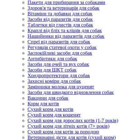
Пакети для прибирання за собаками
Здоров'я та ветеринарія для собак
Вітаміни та добавки для собак
Засоби від паразитів для собак
Таблетки від глистів для собак
Краплі від бліх та кліщів для собак
Нашийники від паразитів для собак
Спреї від паразитів для собак
Регуляція статевої охоти у собак
Заспокійливі засоби для собак
Антибіотики для собак
Засоби для очей та вух собак
Засоби для ШКТ собак
Хондропротектори для собак
Захисні коміри для собак
Замінники молока для цуценят
Засоби для швидкого відновлення собак
Вакцини для собак
Корм для котів
Сухий корм для котів
Сухий корм для кошенят
Сухий корм для дорослих котів (1-7 років)
Сухий корм для літніх котів (7+ років)
Сухий корм для котів за породою
Ветеринарні дієти для котів (сухий корм)