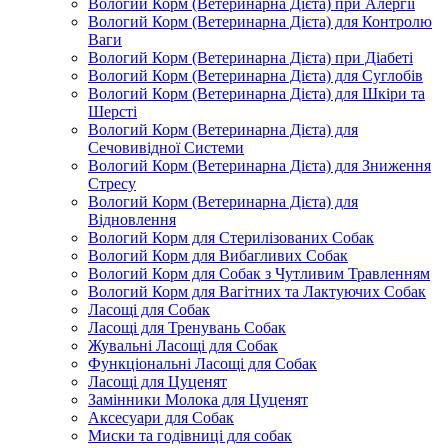
Вологий Корм (Ветеринарна Дієта) при Алергії
Вологий Корм (Ветеринарна Дієта) для Контролю
Ваги
Вологий Корм (Ветеринарна Дієта) при Діабеті
Вологий Корм (Ветеринарна Дієта) для Суглобів
Вологий Корм (Ветеринарна Дієта) для Шкіри та
Шерсті
Вологий Корм (Ветеринарна Дієта) для
Сечовивідної Системи
Вологий Корм (Ветеринарна Дієта) для Зниження
Стресу
Вологий Корм (Ветеринарна Дієта) для
Відновлення
Вологий Корм для Стерилізованих Собак
Вологий Корм для Вибагливих Собак
Вологий Корм для Собак з Чутливим Травленням
Вологий Корм для Вагітних та Лактуючих Собак
Ласощі для Собак
Ласощі для Тренувань Собак
Жувальні Ласощі для Собак
Функціональні Ласощі для Собак
Ласощі для Цуценят
Замінники Молока для Цуценят
Аксесуари для Собак
Миски та годівниці для собак