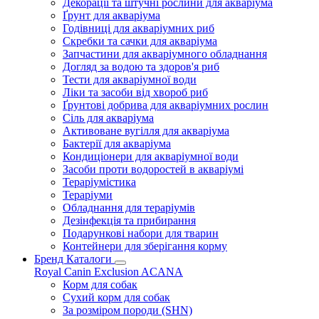
Декорації та штучні рослини для акваріума
Ґрунт для акваріума
Годівниці для акваріумних риб
Скребки та сачки для акваріума
Запчастини для акваріумного обладнання
Догляд за водою та здоров'я риб
Тести для акваріумної води
Ліки та засоби від хвороб риб
Ґрунтові добрива для акваріумних рослин
Сіль для акваріума
Активоване вугілля для акваріума
Бактерії для акваріума
Кондиціонери для акваріумної води
Засоби проти водоростей в акваріумі
Тераріумістика
Тераріуми
Обладнання для тераріумів
Дезінфекція та прибирання
Подарункові набори для тварин
Контейнери для зберігання корму
Бренд Каталоги
Royal Canin
Exclusion
ACANA
Корм для собак
Сухий корм для собак
За розміром породи (SHN)