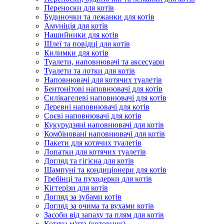
Переноски для котів
Будиночки та лежанки для котів
Амуніція для котів
Нашийники для котів
Шлеї та повідці для котів
Килимки для котів
Туалети, наповнювачі та аксесуари
Туалети та лотки для котів
Наповнювачі для котячих туалетів
Бентонітові наповнювачі для котів
Силікагелеві наповнювачі для котів
Деревні наповнювачі для котів
Соєві наповнювачі для котів
Кукурудзяні наповнювачі для котів
Комбіновані наповнювачі для котів
Пакети для котячих туалетів
Лопатки для котячих туалетів
Догляд та гігієна для котів
Шампуні та кондиціонери для котів
Гребінці та пуходерки для котів
Кігтерізи для котів
Догляд за зубами котів
Догляд за очима та вухами котів
Засоби від запаху та плям для котів
Котяча м'ята (котовник)