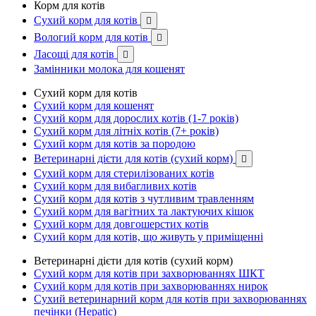
Корм для котів
Сухий корм для котів

Вологий корм для котів

Ласощі для котів

Замінники молока для кошенят
Сухий корм для котів
Сухий корм для кошенят
Сухий корм для дорослих котів (1-7 років)
Сухий корм для літніх котів (7+ років)
Сухий корм для котів за породою
Ветеринарні дієти для котів (сухий корм)

Сухий корм для стерилізованих котів
Сухий корм для вибагливих котів
Сухий корм для котів з чутливим травленням
Сухий корм для вагітних та лактуючих кішок
Сухий корм для довгошерстих котів
Сухий корм для котів, що живуть у приміщенні
Ветеринарні дієти для котів (сухий корм)
Сухий корм для котів при захворюваннях ШКТ
Сухий корм для котів при захворюваннях нирок
Сухий ветеринарний корм для котів при захворюваннях
печінки (Hepatic)