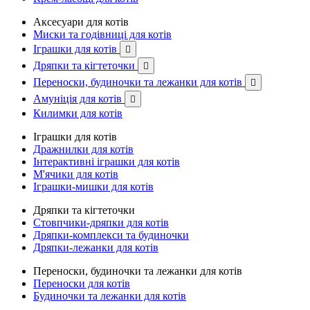
Аксесуари для котів
Миски та годівниці для котів
Іграшки для котів

Дряпки та кігтеточки

Переноски, будиночки та лежанки для котів

Амуніція для котів

Килимки для котів
Іграшки для котів
Дражнилки для котів
Інтерактивні іграшки для котів
М'ячики для котів
Іграшки-мишки для котів
Дряпки та кігтеточки
Стовпчики-дряпки для котів
Дряпки-комплекси та будиночки
Дряпки-лежанки для котів
Переноски, будиночки та лежанки для котів
Переноски для котів
Будиночки та лежанки для котів