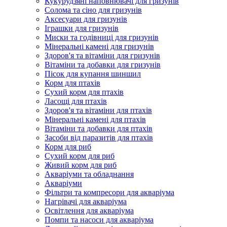
Кукурудзяні наповнювачі для гризунів
Солома та сіно для гризунів
Аксесуари для гризунів
Іграшки для гризунів
Миски та годівниці для гризунів
Мінеральні камені для гризунів
Здоров'я та вітаміни для гризунів
Вітаміни та добавки для гризунів
Пісок для купання шиншил
Корм для птахів
Сухий корм для птахів
Ласощі для птахів
Здоров'я та вітаміни для птахів
Мінеральні камені для птахів
Вітаміни та добавки для птахів
Засоби від паразитів для птахів
Корм для риб
Сухий корм для риб
Живий корм для риб
Акваріуми та обладнання
Акваріуми
Фільтри та компресори для акваріума
Нагрівачі для акваріума
Освітлення для акваріума
Помпи та насоси для акваріума