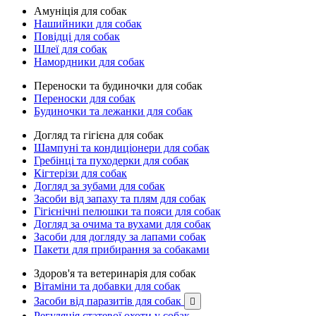
Амуніція для собак
Нашийники для собак
Повідці для собак
Шлеї для собак
Намордники для собак
Переноски та будиночки для собак
Переноски для собак
Будиночки та лежанки для собак
Догляд та гігієна для собак
Шампуні та кондиціонери для собак
Гребінці та пуходерки для собак
Кігтерізи для собак
Догляд за зубами для собак
Засоби від запаху та плям для собак
Гігієнічні пелюшки та пояси для собак
Догляд за очима та вухами для собак
Засоби для догляду за лапами собак
Пакети для прибирання за собаками
Здоров'я та ветеринарія для собак
Вітаміни та добавки для собак
Засоби від паразитів для собак

Регуляція статевої охоти у собак