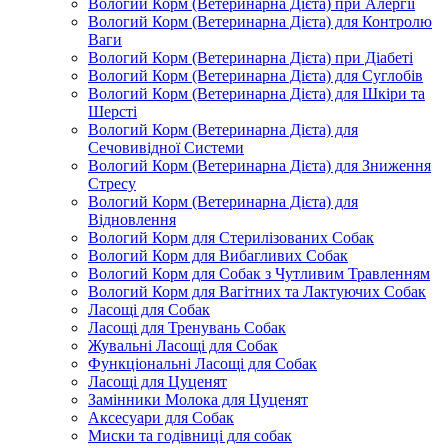
Вологий Корм (Ветеринарна Дієта) при Алергії
Вологий Корм (Ветеринарна Дієта) для Контролю
Ваги
Вологий Корм (Ветеринарна Дієта) при Діабеті
Вологий Корм (Ветеринарна Дієта) для Суглобів
Вологий Корм (Ветеринарна Дієта) для Шкіри та
Шерсті
Вологий Корм (Ветеринарна Дієта) для
Сечовивідної Системи
Вологий Корм (Ветеринарна Дієта) для Зниження
Стресу
Вологий Корм (Ветеринарна Дієта) для
Відновлення
Вологий Корм для Стерилізованих Собак
Вологий Корм для Вибагливих Собак
Вологий Корм для Собак з Чутливим Травленням
Вологий Корм для Вагітних та Лактуючих Собак
Ласощі для Собак
Ласощі для Тренувань Собак
Жувальні Ласощі для Собак
Функціональні Ласощі для Собак
Ласощі для Цуценят
Замінники Молока для Цуценят
Аксесуари для Собак
Миски та годівниці для собак