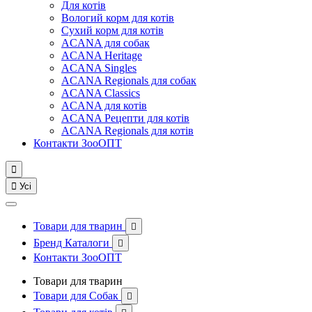
Для котів
Вологий корм для котів
Сухий корм для котів
ACANA для собак
ACANA Heritage
ACANA Singles
ACANA Regionals для собак
ACANA Classics
ACANA для котів
ACANA Рецепти для котів
ACANA Regionals для котів
Контакти ЗооОПТ


Усі
Товари для тварин

Бренд Каталоги

Контакти ЗооОПТ
Товари для тварин
Товари для Собак
