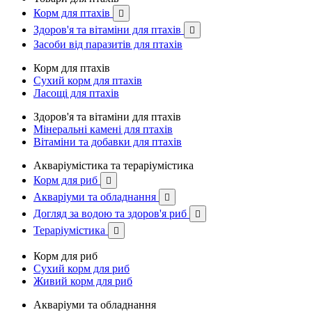
Корм для птахів

Здоров'я та вітаміни для птахів

Засоби від паразитів для птахів
Корм для птахів
Сухий корм для птахів
Ласощі для птахів
Здоров'я та вітаміни для птахів
Мінеральні камені для птахів
Вітаміни та добавки для птахів
Акваріумістика та тераріумістика
Корм для риб

Акваріуми та обладнання

Догляд за водою та здоров'я риб

Тераріумістика

Корм для риб
Сухий корм для риб
Живий корм для риб
Акваріуми та обладнання