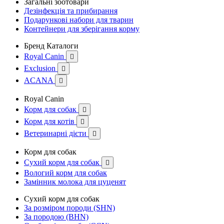
Загальні зоотовари
Дезінфекція та прибирання
Подарункові набори для тварин
Контейнери для зберігання корму
Бренд Каталоги
Royal Canin

Exclusion

ACANA

Royal Canin
Корм для собак

Корм для котів

Ветеринарні дієти

Корм для собак
Сухий корм для собак

Вологий корм для собак
Замінник молока для цуценят
Сухий корм для собак
За розміром породи (SHN)
За породою (BHN)