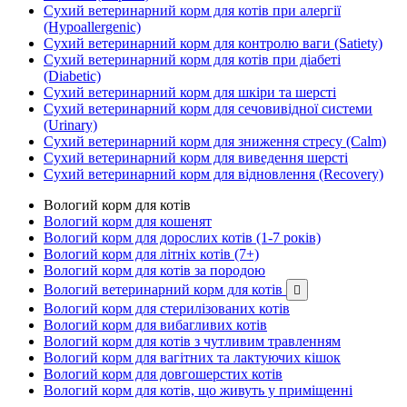
Сухий ветеринарний корм для котів при алергії
(Hypoallergenic)
Сухий ветеринарний корм для контролю ваги (Satiety)
Сухий ветеринарний корм для котів при діабеті
(Diabetic)
Сухий ветеринарний корм для шкіри та шерсті
Сухий ветеринарний корм для сечовивідної системи
(Urinary)
Сухий ветеринарний корм для зниження стресу (Calm)
Сухий ветеринарний корм для виведення шерсті
Сухий ветеринарний корм для відновлення (Recovery)
Вологий корм для котів
Вологий корм для кошенят
Вологий корм для дорослих котів (1-7 років)
Вологий корм для літніх котів (7+)
Вологий корм для котів за породою
Вологий ветеринарний корм для котів

Вологий корм для стерилізованих котів
Вологий корм для вибагливих котів
Вологий корм для котів з чутливим травленням
Вологий корм для вагітних та лактуючих кішок
Вологий корм для довгошерстих котів
Вологий корм для котів, що живуть у приміщенні