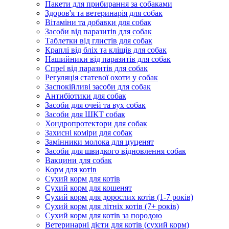
Пакети для прибирання за собаками
Здоров'я та ветеринарія для собак
Вітаміни та добавки для собак
Засоби від паразитів для собак
Таблетки від глистів для собак
Краплі від бліх та кліщів для собак
Нашийники від паразитів для собак
Спреї від паразитів для собак
Регуляція статевої охоти у собак
Заспокійливі засоби для собак
Антибіотики для собак
Засоби для очей та вух собак
Засоби для ШКТ собак
Хондропротектори для собак
Захисні коміри для собак
Замінники молока для цуценят
Засоби для швидкого відновлення собак
Вакцини для собак
Корм для котів
Сухий корм для котів
Сухий корм для кошенят
Сухий корм для дорослих котів (1-7 років)
Сухий корм для літніх котів (7+ років)
Сухий корм для котів за породою
Ветеринарні дієти для котів (сухий корм)