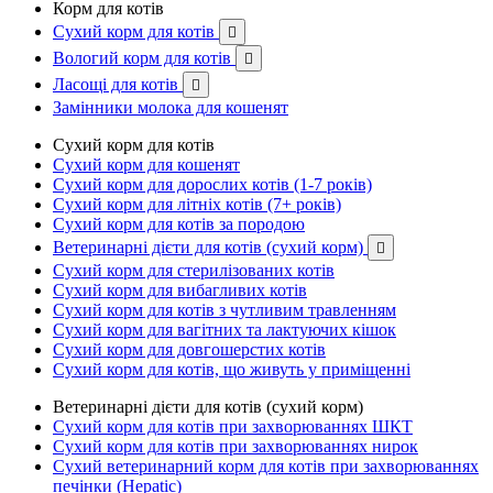
Корм для котів
Сухий корм для котів

Вологий корм для котів

Ласощі для котів

Замінники молока для кошенят
Сухий корм для котів
Сухий корм для кошенят
Сухий корм для дорослих котів (1-7 років)
Сухий корм для літніх котів (7+ років)
Сухий корм для котів за породою
Ветеринарні дієти для котів (сухий корм)

Сухий корм для стерилізованих котів
Сухий корм для вибагливих котів
Сухий корм для котів з чутливим травленням
Сухий корм для вагітних та лактуючих кішок
Сухий корм для довгошерстих котів
Сухий корм для котів, що живуть у приміщенні
Ветеринарні дієти для котів (сухий корм)
Сухий корм для котів при захворюваннях ШКТ
Сухий корм для котів при захворюваннях нирок
Сухий ветеринарний корм для котів при захворюваннях
печінки (Hepatic)