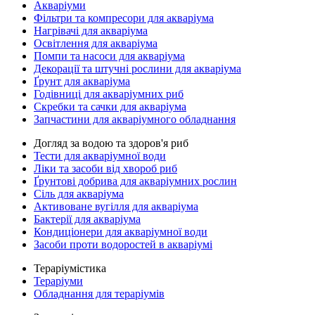
Акваріуми
Фільтри та компресори для акваріума
Нагрівачі для акваріума
Освітлення для акваріума
Помпи та насоси для акваріума
Декорації та штучні рослини для акваріума
Ґрунт для акваріума
Годівниці для акваріумних риб
Скребки та сачки для акваріума
Запчастини для акваріумного обладнання
Догляд за водою та здоров'я риб
Тести для акваріумної води
Ліки та засоби від хвороб риб
Ґрунтові добрива для акваріумних рослин
Сіль для акваріума
Активоване вугілля для акваріума
Бактерії для акваріума
Кондиціонери для акваріумної води
Засоби проти водоростей в акваріумі
Тераріумістика
Тераріуми
Обладнання для тераріумів