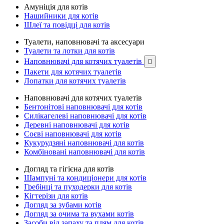
Амуніція для котів
Нашийники для котів
Шлеї та повідці для котів
Туалети, наповнювачі та аксесуари
Туалети та лотки для котів
Наповнювачі для котячих туалетів

Пакети для котячих туалетів
Лопатки для котячих туалетів
Наповнювачі для котячих туалетів
Бентонітові наповнювачі для котів
Силікагелеві наповнювачі для котів
Деревні наповнювачі для котів
Соєві наповнювачі для котів
Кукурудзяні наповнювачі для котів
Комбіновані наповнювачі для котів
Догляд та гігієна для котів
Шампуні та кондиціонери для котів
Гребінці та пуходерки для котів
Кігтерізи для котів
Догляд за зубами котів
Догляд за очима та вухами котів
Засоби від запаху та плям для котів