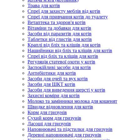
Трава для котів
Спреї для захисту меблів від котів
Спреї для привчання котів до туалету
Ветаптека та здоров'я котів
Вітаміни та добавки для котів
Засоби від паразитів для котів
Таблетки від глистів для котів
Краплі від бліх та кліщів для котів
Нашийники від бліх та кліщів для котів
Спреї від бліх та кліщів для котів
Регуляція статевої охоти у котів
Заспокійливі засоби для котів
Антибіотики для котів
Засоби для очей та вух котів
Засоби для ШКТ котів
Засоби для виведення шерсті у котів
Захисні коміри для котів
Молоко та замінники молока для кошенят
Швидке відновлення для котів
Корм для гризунів
Сухий корм для гризунів
Ласощі для гризунів
Наповнювачі та підстилки для гризунів
Деревні наповнювачі для гризунів