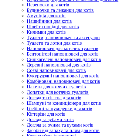
Переноски для котів
Будиночки та лежанки для котів
Амуніція для котів
Нашийники для котів
Шлеї та повідці для котів
Килимки для котів
Туалети, наповнювачі та аксесуари
Туалети та лотки для котів
Наповнювачі для котячих туалетів
Бентонітові наповнювачі для котів
Силікагелеві наповнювачі для котів
Деревні наповнювачі для котів
Соєві наповнювачі для котів
Кукурудзяні наповнювачі для котів
Комбіновані наповнювачі для котів
Пакети для котячих туалетів
Лопатки для котячих туалетів
Догляд та гігієна для котів
Шампуні та кондиціонери для котів
Гребінці та пуходерки для котів
Кігтерізи для котів
Догляд за зубами котів
Догляд за очима та вухами котів
Засоби від запаху та плям для котів
Котяча м'ята (котовник)