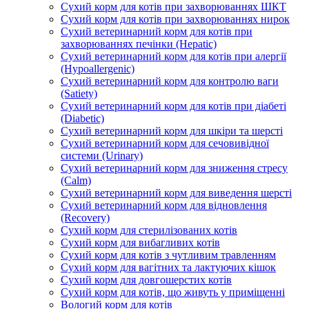
Сухий корм для котів при захворюваннях ШКТ
Сухий корм для котів при захворюваннях нирок
Сухий ветеринарний корм для котів при
захворюваннях печінки (Hepatic)
Сухий ветеринарний корм для котів при алергії
(Hypoallergenic)
Сухий ветеринарний корм для контролю ваги
(Satiety)
Сухий ветеринарний корм для котів при діабеті
(Diabetic)
Сухий ветеринарний корм для шкіри та шерсті
Сухий ветеринарний корм для сечовивідної
системи (Urinary)
Сухий ветеринарний корм для зниження стресу
(Calm)
Сухий ветеринарний корм для виведення шерсті
Сухий ветеринарний корм для відновлення
(Recovery)
Сухий корм для стерилізованих котів
Сухий корм для вибагливих котів
Сухий корм для котів з чутливим травленням
Сухий корм для вагітних та лактуючих кішок
Сухий корм для довгошерстих котів
Сухий корм для котів, що живуть у приміщенні
Вологий корм для котів