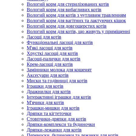
Вологий корм для стерилізованих котів
Вологий корм для вибагливих котів
Вологий корм для котів з чутливим травленням
Вологий корм для вагітних та лактуючих кішок
Вологий корм для довгошерстих котів
Вологий корм для котів, що живуть у приміщенні
Ласощі для котів
Функціональні ласощі для котів
М'які ласощі для котів
Хрусткі ласощі для котів
Ласощі-палички для котів
Крем-ласощі для котів
Замінники молока для кошенят
Аксесуари для котів
Миски та годівниці для котів
Іграшки для котів
Дражнилки для котів
Інтерактивні іграшки для котів
М'ячики для котів
Іграшки-мишки для котів
Дряпки та кігтеточки
Стовпчики-дряпки для котів
Дряпки-комплекси та будиночки
Дряпки-лежанки для котів
Переноски, будиночки та лежанки для котів