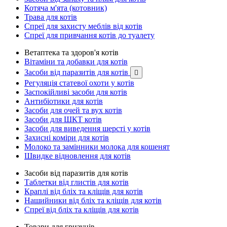
Котяча м'ята (котовник)
Трава для котів
Спреї для захисту меблів від котів
Спреї для привчання котів до туалету
Ветаптека та здоров'я котів
Вітаміни та добавки для котів
Засоби від паразитів для котів

Регуляція статевої охоти у котів
Заспокійливі засоби для котів
Антибіотики для котів
Засоби для очей та вух котів
Засоби для ШКТ котів
Засоби для виведення шерсті у котів
Захисні коміри для котів
Молоко та замінники молока для кошенят
Швидке відновлення для котів
Засоби від паразитів для котів
Таблетки від глистів для котів
Краплі від бліх та кліщів для котів
Нашийники від бліх та кліщів для котів
Спреї від бліх та кліщів для котів
Товари для гризунів