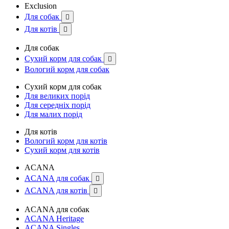
Exclusion
Для собак

Для котів

Для собак
Сухий корм для собак

Вологий корм для собак
Сухий корм для собак
Для великих порід
Для середніх порід
Для малих порід
Для котів
Вологий корм для котів
Сухий корм для котів
ACANA
ACANA для собак

ACANA для котів

ACANA для собак
ACANA Heritage
ACANA Singles