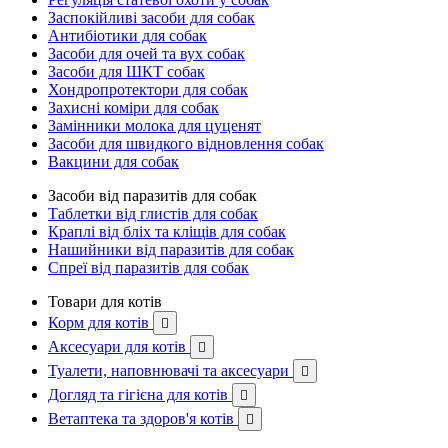
Заспокійливі засоби для собак
Антибіотики для собак
Засоби для очей та вух собак
Засоби для ШКТ собак
Хондропротектори для собак
Захисні коміри для собак
Замінники молока для цуценят
Засоби для швидкого відновлення собак
Вакцини для собак
Засоби від паразитів для собак
Таблетки від глистів для собак
Краплі від бліх та кліщів для собак
Нашийники від паразитів для собак
Спреї від паразитів для собак
Товари для котів
Корм для котів

Аксесуари для котів

Туалети, наповнювачі та аксесуари

Догляд та гігієна для котів

Ветаптека та здоров'я котів
