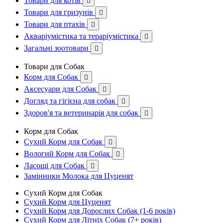
Товари для котів

Товари для гризунів

Товари для птахів

Акваріумістика та тераріумістика

Загальні зоотовари

Товари для Собак
Корм для Собак

Аксесуари для Собак

Догляд та гігієна для собак

Здоров'я та ветеринарія для собак

Корм для Собак
Сухий Корм для Собак

Вологий Корм для Собак

Ласощі для Собак

Замінники Молока для Цуценят
Сухий Корм для Собак
Сухий Корм для Цуценят
Сухий Корм для Дорослих Собак (1-6 років)
Сухий Корм для Літніх Собак (7+ років)