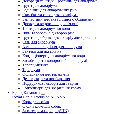
Декорації та штучні рослини для акваріума
Ґрунт для акваріума
Годівниці для акваріумних риб
Скребки та сачки для акваріума
Запчастини для акваріумного обладнання
Догляд за водою та здоров'я риб
Тести для акваріумної води
Ліки та засоби від хвороб риб
Ґрунтові добрива для акваріумних рослин
Сіль для акваріума
Активоване вугілля для акваріума
Бактерії для акваріума
Кондиціонери для акваріумної води
Засоби проти водоростей в акваріумі
Тераріумістика
Тераріуми
Обладнання для тераріумів
Дезінфекція та прибирання
Подарункові набори для тварин
Контейнери для зберігання корму
Бренд Каталоги
Royal Canin
Exclusion
ACANA
Корм для собак
Сухий корм для собак
За розміром породи (SHN)