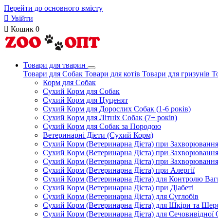
Перейти до основного вмісту

Увійти

Кошик
0
Товари для тварин
Товари для Собак
Товари для котів
Товари для гризунів
Т
Корм для Собак
Сухий Корм для Собак
Сухий Корм для Цуценят
Сухий Корм для Дорослих Собак (1-6 років)
Сухий Корм для Літніх Собак (7+ років)
Сухий Корм для Собак за Породою
Ветеринарні Дієти (Сухий Корм)
Сухий Корм (Ветеринарна Дієта) при Захворюван
Сухий Корм (Ветеринарна Дієта) при Захворюванн
Сухий Корм (Ветеринарна Дієта) при Захворюванн
Сухий Корм (Ветеринарна Дієта) при Алергії
Сухий Корм (Ветеринарна Дієта) для Контролю Ваг
Сухий Корм (Ветеринарна Дієта) при Діабеті
Сухий Корм (Ветеринарна Дієта) для Суглобів
Сухий Корм (Ветеринарна Дієта) для Шкіри та Шерс
Сухий Корм (Ветеринарна Дієта) для Сечовивідної