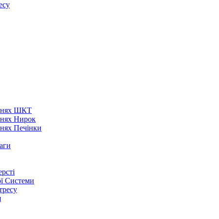
есу
аннях ШКТ
ннях Нирок
ннях Печінки
аги
рсті
ої Системи
тресу
я