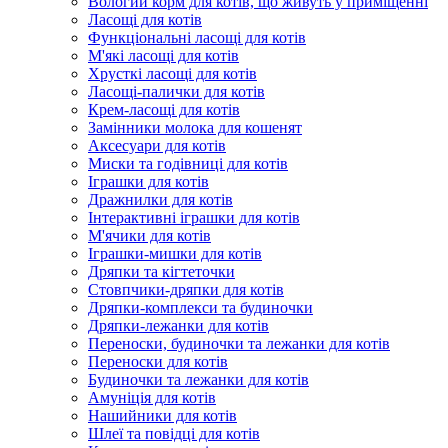
Вологий корм для котів, що живуть у приміщенні
Ласощі для котів
Функціональні ласощі для котів
М'які ласощі для котів
Хрусткі ласощі для котів
Ласощі-палички для котів
Крем-ласощі для котів
Замінники молока для кошенят
Аксесуари для котів
Миски та годівниці для котів
Іграшки для котів
Дражнилки для котів
Інтерактивні іграшки для котів
М'ячики для котів
Іграшки-мишки для котів
Дряпки та кігтеточки
Стовпчики-дряпки для котів
Дряпки-комплекси та будиночки
Дряпки-лежанки для котів
Переноски, будиночки та лежанки для котів
Переноски для котів
Будиночки та лежанки для котів
Амуніція для котів
Нашийники для котів
Шлеї та повідці для котів