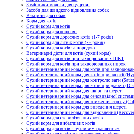
Замінники молока для цуценят
Засоби для швидкого відновлення собак
Вакцини для собак
Корм для котів
Сухий корм для котів
Сухий корм для кошенят
Сухий корм для дорослих котів (1-7 років)
Сухий корм для літніх котів (7+ років)
Сухий корм для котів за породою
Ветеринарні дієти для котів (сухий корм)
Сухий корм для котів при захворюваннях ШКТ
Сухий корм для котів при захворюваннях нирок
Сухий ветеринарний корм для котів при захворюван
Сухий ветеринарний корм для котів при алергії (Hyp
Сухий ветеринарний корм для контролю ваги (Satiet
Сухий ветеринарний корм для котів при діабеті (Diab
Сухий ветеринарний корм для шкіри та шерсті
Сухий ветеринарний корм для сечовивідної системи 
Сухий ветеринарний корм для зниження стресу (Ca
Сухий ветеринарний корм для виведення шерсті
Сухий ветеринарний корм для відновлення (Recover
Сухий корм для стерилізованих котів
Сухий корм для вибагливих котів
Сухий корм для котів з чутливим травленням
Сухий корм для вагітних та лактуючих кішок