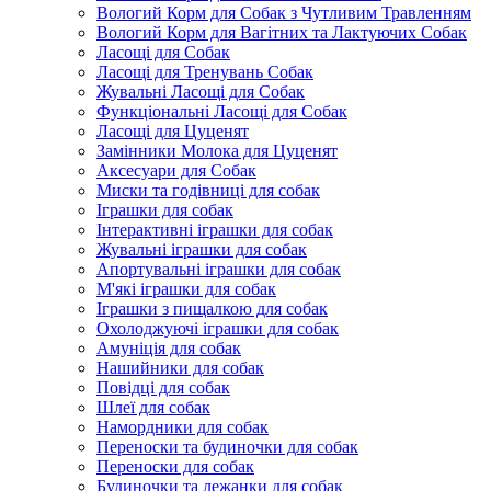
Вологий Корм для Собак з Чутливим Травленням
Вологий Корм для Вагітних та Лактуючих Собак
Ласощі для Собак
Ласощі для Тренувань Собак
Жувальні Ласощі для Собак
Функціональні Ласощі для Собак
Ласощі для Цуценят
Замінники Молока для Цуценят
Аксесуари для Собак
Миски та годівниці для собак
Іграшки для собак
Інтерактивні іграшки для собак
Жувальні іграшки для собак
Апортувальні іграшки для собак
М'які іграшки для собак
Іграшки з пищалкою для собак
Охолоджуючі іграшки для собак
Амуніція для собак
Нашийники для собак
Повідці для собак
Шлеї для собак
Намордники для собак
Переноски та будиночки для собак
Переноски для собак
Будиночки та лежанки для собак