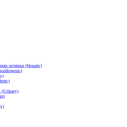
нях печінки (Hepatic)
oallergenic)
y)
etic)
(Urinary)
lm)
y)