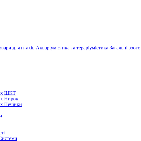
овари для птахів
Акваріумістика та тераріумістика
Загальні зоот
нях ШКТ
ях Нирок
ях Печінки
и
ті
 Системи