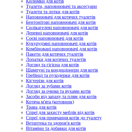
Килимки для котів
Туалети, наповнювачі та аксесуари
Туалети та лотки для котів
Наповнювачі для котячих туалетів
Бентонітові наповнювачі для котів
Силікагелеві наповнювачі для котів
Деревні наповнювачі для котів
Соєві наповнювачі для котів
Кукурудзяні наповнювачі для котів
Комбіновані наповнювачі для котів
Пакети для котячих туалетів
Лопатки для котячих туалетів
Догляд та гігієна для котів
Шампуні та кондиціонери для котів
Гребінці та пуходерки для котів
Кігтерізи для котів
Догляд за зубами котів
Догляд за очима та вухами котів
Засоби від запаху та плям для котів
Котяча м'ята (котовник)
Трава для котів
Спреї для захисту меблів від котів
Спреї для привчання котів до туалету
Ветаптека та здоров'я котів
Вітаміни та добавки для котів