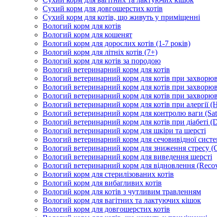
Сухий корм для довгошерстих котів
Сухий корм для котів, що живуть у приміщенні
Вологий корм для котів
Вологий корм для кошенят
Вологий корм для дорослих котів (1-7 років)
Вологий корм для літніх котів (7+)
Вологий корм для котів за породою
Вологий ветеринарний корм для котів
Вологий ветеринарний корм для котів при захворюва
Вологий ветеринарний корм для котів при захворюв
Вологий ветеринарний корм для котів при захворюв
Вологий ветеринарний корм для котів при алергії (H
Вологий ветеринарний корм для контролю ваги (Sati
Вологий ветеринарний корм для котів при діабеті (Di
Вологий ветеринарний корм для шкіри та шерсті
Вологий ветеринарний корм для сечовивідної систем
Вологий ветеринарний корм для зниження стресу (
Вологий ветеринарний корм для виведення шерсті
Вологий ветеринарний корм для відновлення (Recov
Вологий корм для стерилізованих котів
Вологий корм для вибагливих котів
Вологий корм для котів з чутливим травленням
Вологий корм для вагітних та лактуючих кішок
Вологий корм для довгошерстих котів