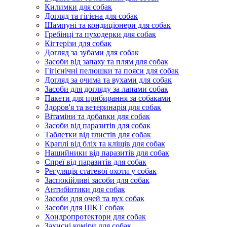
Килимки для собак
Догляд та гігієна для собак
Шампуні та кондиціонери для собак
Гребінці та пуходерки для собак
Кігтерізи для собак
Догляд за зубами для собак
Засоби від запаху та плям для собак
Гігієнічні пелюшки та пояси для собак
Догляд за очима та вухами для собак
Засоби для догляду за лапами собак
Пакети для прибирання за собаками
Здоров'я та ветеринарія для собак
Вітаміни та добавки для собак
Засоби від паразитів для собак
Таблетки від глистів для собак
Краплі від бліх та кліщів для собак
Нашийники від паразитів для собак
Спреї від паразитів для собак
Регуляція статевої охоти у собак
Заспокійливі засоби для собак
Антибіотики для собак
Засоби для очей та вух собак
Засоби для ШКТ собак
Хондропротектори для собак
Захисні коміри для собак