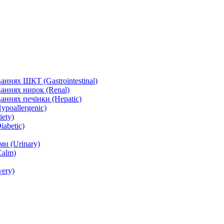
ннях ШКТ (Gastrointestinal)
аннях нирок (Renal)
аннях печінки (Hepatic)
ypoallergenic)
ety)
abetic)
и (Urinary)
Calm)
ery)