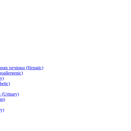
нях печінки (Hepatic)
oallergenic)
y)
etic)
(Urinary)
lm)
y)