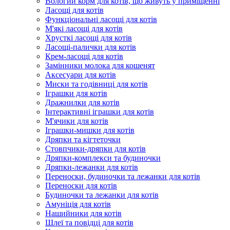
Вологий корм для котів, що живуть у приміщенні
Ласощі для котів
Функціональні ласощі для котів
М'які ласощі для котів
Хрусткі ласощі для котів
Ласощі-палички для котів
Крем-ласощі для котів
Замінники молока для кошенят
Аксесуари для котів
Миски та годівниці для котів
Іграшки для котів
Дражнилки для котів
Інтерактивні іграшки для котів
М'ячики для котів
Іграшки-мишки для котів
Дряпки та кігтеточки
Стовпчики-дряпки для котів
Дряпки-комплекси та будиночки
Дряпки-лежанки для котів
Переноски, будиночки та лежанки для котів
Переноски для котів
Будиночки та лежанки для котів
Амуніція для котів
Нашийники для котів
Шлеї та повідці для котів