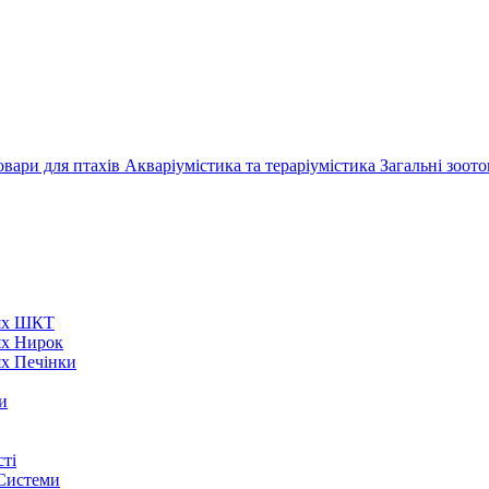
овари для птахів
Акваріумістика та тераріумістика
Загальні зоот
нях ШКТ
ях Нирок
ях Печінки
и
ті
 Системи