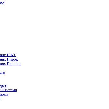
есу
аннях ШКТ
ннях Нирок
ннях Печінки
аги
рсті
ої Системи
тресу
я