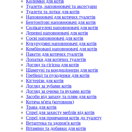
Килимки для котів
Туалети, наповнювачі та аксесуари
Туалети та лотки для котів
Наповнювачі для котячих туалетів
Бентонітові наповнювачі для котів
Силікагелеві наповнювачі для котів
Деревні наповнювачі для котів
Соєві наповнювачі для котів
Кукурудзяні наповнювачі для котів
Комбіновані наповнювачі для котів
Пакети для котячих туалетів
Лопатки для котячих туалетів
Догляд та гігієна для котів
Шампуні та кондиціонери для котів
Гребінці та пуходерки для котів
Кігтерізи для котів
Догляд за зубами котів
Догляд за очима та вухами котів
Засоби від запаху та плям для котів
Котяча м'ята (котовник)
Трава для котів
Спреї для захисту меблів від котів
Спреї для привчання котів до туалету
Ветаптека та здоров'я котів
Вітаміни та добавки для котів