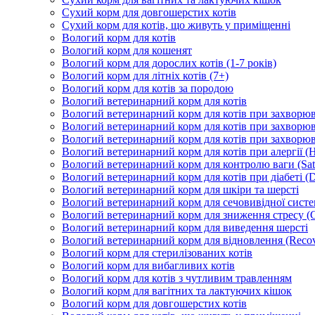
Сухий корм для довгошерстих котів
Сухий корм для котів, що живуть у приміщенні
Вологий корм для котів
Вологий корм для кошенят
Вологий корм для дорослих котів (1-7 років)
Вологий корм для літніх котів (7+)
Вологий корм для котів за породою
Вологий ветеринарний корм для котів
Вологий ветеринарний корм для котів при захворюва
Вологий ветеринарний корм для котів при захворюв
Вологий ветеринарний корм для котів при захворюв
Вологий ветеринарний корм для котів при алергії (H
Вологий ветеринарний корм для контролю ваги (Sati
Вологий ветеринарний корм для котів при діабеті (Di
Вологий ветеринарний корм для шкіри та шерсті
Вологий ветеринарний корм для сечовивідної систем
Вологий ветеринарний корм для зниження стресу (
Вологий ветеринарний корм для виведення шерсті
Вологий ветеринарний корм для відновлення (Recov
Вологий корм для стерилізованих котів
Вологий корм для вибагливих котів
Вологий корм для котів з чутливим травленням
Вологий корм для вагітних та лактуючих кішок
Вологий корм для довгошерстих котів