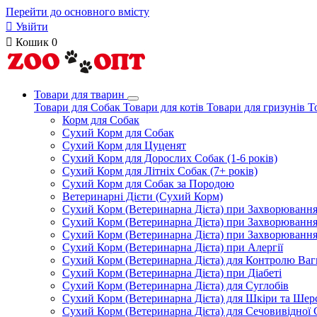
Перейти до основного вмісту

Увійти

Кошик
0
Товари для тварин
Товари для Собак
Товари для котів
Товари для гризунів
Т
Корм для Собак
Сухий Корм для Собак
Сухий Корм для Цуценят
Сухий Корм для Дорослих Собак (1-6 років)
Сухий Корм для Літніх Собак (7+ років)
Сухий Корм для Собак за Породою
Ветеринарні Дієти (Сухий Корм)
Сухий Корм (Ветеринарна Дієта) при Захворюван
Сухий Корм (Ветеринарна Дієта) при Захворюванн
Сухий Корм (Ветеринарна Дієта) при Захворюванн
Сухий Корм (Ветеринарна Дієта) при Алергії
Сухий Корм (Ветеринарна Дієта) для Контролю Ваг
Сухий Корм (Ветеринарна Дієта) при Діабеті
Сухий Корм (Ветеринарна Дієта) для Суглобів
Сухий Корм (Ветеринарна Дієта) для Шкіри та Шерс
Сухий Корм (Ветеринарна Дієта) для Сечовивідної