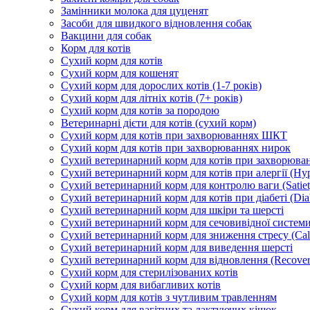
Замінники молока для цуценят
Засоби для швидкого відновлення собак
Вакцини для собак
Корм для котів
Сухий корм для котів
Сухий корм для кошенят
Сухий корм для дорослих котів (1-7 років)
Сухий корм для літніх котів (7+ років)
Сухий корм для котів за породою
Ветеринарні дієти для котів (сухий корм)
Сухий корм для котів при захворюваннях ШКТ
Сухий корм для котів при захворюваннях нирок
Сухий ветеринарний корм для котів при захворюван
Сухий ветеринарний корм для котів при алергії (Hyp
Сухий ветеринарний корм для контролю ваги (Satiet
Сухий ветеринарний корм для котів при діабеті (Diab
Сухий ветеринарний корм для шкіри та шерсті
Сухий ветеринарний корм для сечовивідної системи 
Сухий ветеринарний корм для зниження стресу (Ca
Сухий ветеринарний корм для виведення шерсті
Сухий ветеринарний корм для відновлення (Recover
Сухий корм для стерилізованих котів
Сухий корм для вибагливих котів
Сухий корм для котів з чутливим травленням
Сухий корм для вагітних та лактуючих кішок