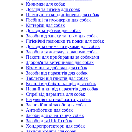
Килимки для собак
Догляд та гігієна для собак
Шампуні та кондиціонери для собак
Гребінці та пуходерки для собак
Кігтерізи для собак
Догляд за зубами для собак
Засоби від запаху та плям для собак
Гігієнічні пелюшки та пояси для собак
Догляд за очима та вухами для собак
Засоби для догляду за лапами собак
Пакети для прибирання за собаками
Здоров'я та ветеринарія для собак
Вітаміни та добавки для собак
Засоби від паразитів для собак
Таблетки від глистів для собак
Краплі від бліх та кліщів для собак
Нашийники від паразитів для собак
Спреї від паразитів для собак
Регуляція статевої охоти у собак
Заспокійливі засоби для собак
Антибіотики для собак
Засоби для очей та вух собак
Засоби для ШКТ собак
Хондропротектори для собак
Захисні коміри для собак