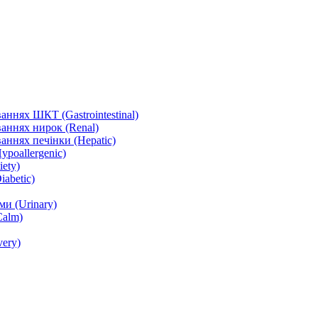
ннях ШКТ (Gastrointestinal)
аннях нирок (Renal)
аннях печінки (Hepatic)
ypoallergenic)
ety)
abetic)
и (Urinary)
Calm)
ery)