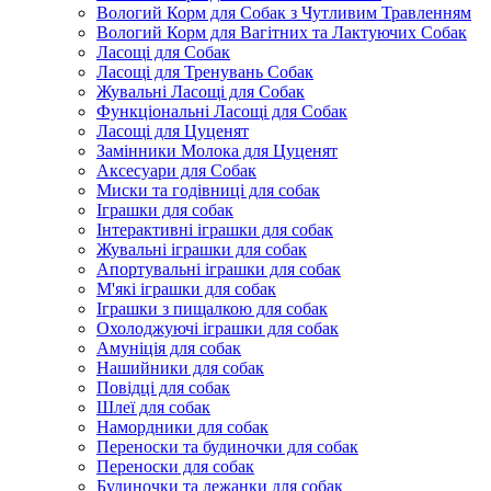
Вологий Корм для Собак з Чутливим Травленням
Вологий Корм для Вагітних та Лактуючих Собак
Ласощі для Собак
Ласощі для Тренувань Собак
Жувальні Ласощі для Собак
Функціональні Ласощі для Собак
Ласощі для Цуценят
Замінники Молока для Цуценят
Аксесуари для Собак
Миски та годівниці для собак
Іграшки для собак
Інтерактивні іграшки для собак
Жувальні іграшки для собак
Апортувальні іграшки для собак
М'які іграшки для собак
Іграшки з пищалкою для собак
Охолоджуючі іграшки для собак
Амуніція для собак
Нашийники для собак
Повідці для собак
Шлеї для собак
Намордники для собак
Переноски та будиночки для собак
Переноски для собак
Будиночки та лежанки для собак