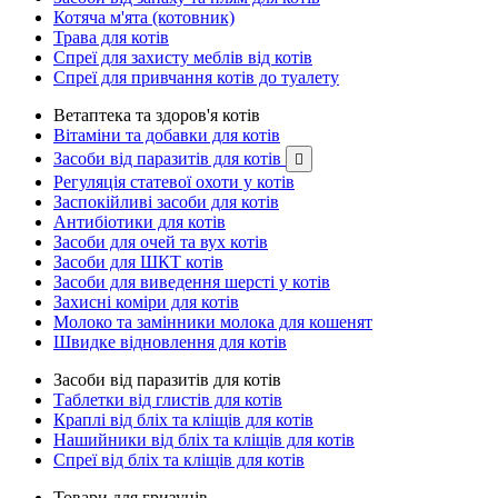
Котяча м'ята (котовник)
Трава для котів
Спреї для захисту меблів від котів
Спреї для привчання котів до туалету
Ветаптека та здоров'я котів
Вітаміни та добавки для котів
Засоби від паразитів для котів

Регуляція статевої охоти у котів
Заспокійливі засоби для котів
Антибіотики для котів
Засоби для очей та вух котів
Засоби для ШКТ котів
Засоби для виведення шерсті у котів
Захисні коміри для котів
Молоко та замінники молока для кошенят
Швидке відновлення для котів
Засоби від паразитів для котів
Таблетки від глистів для котів
Краплі від бліх та кліщів для котів
Нашийники від бліх та кліщів для котів
Спреї від бліх та кліщів для котів
Товари для гризунів