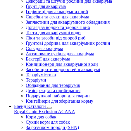
Декорації та штучні рослини для акваріума
Ґрунт для акваріума
Годівниці для акваріумних риб
Скребки та сачки для акваріума
Запчастини для акваріумного обладнання
Догляд за водою та здоров'я риб
Тести для акваріумної води
Ліки та засоби від хвороб риб
Ґрунтові добрива для акваріумних рослин
Сіль для акваріума
Активоване вугілля для акваріума
Бактерії для акваріума
Кондиціонери для акваріумної води
Засоби проти водоростей в акваріумі
Тераріумістика
Тераріуми
Обладнання для тераріумів
Дезінфекція та прибирання
Подарункові набори для тварин
Контейнери для зберігання корму
Бренд Каталоги
Royal Canin
Exclusion
ACANA
Корм для собак
Сухий корм для собак
За розміром породи (SHN)