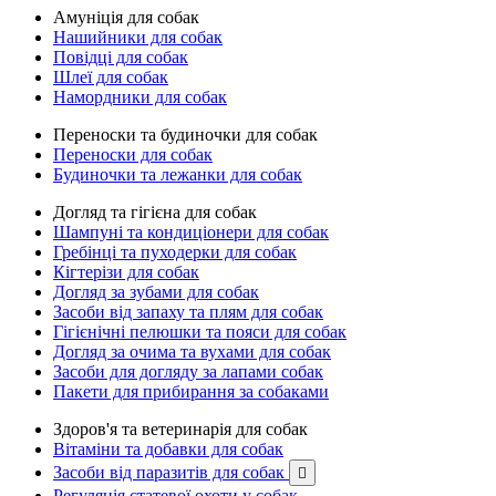
Амуніція для собак
Нашийники для собак
Повідці для собак
Шлеї для собак
Намордники для собак
Переноски та будиночки для собак
Переноски для собак
Будиночки та лежанки для собак
Догляд та гігієна для собак
Шампуні та кондиціонери для собак
Гребінці та пуходерки для собак
Кігтерізи для собак
Догляд за зубами для собак
Засоби від запаху та плям для собак
Гігієнічні пелюшки та пояси для собак
Догляд за очима та вухами для собак
Засоби для догляду за лапами собак
Пакети для прибирання за собаками
Здоров'я та ветеринарія для собак
Вітаміни та добавки для собак
Засоби від паразитів для собак

Регуляція статевої охоти у собак