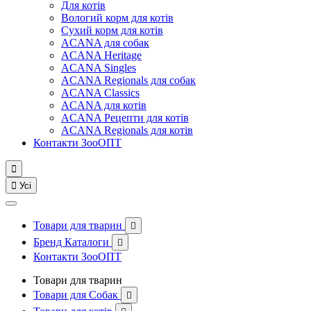
Для котів
Вологий корм для котів
Сухий корм для котів
ACANA для собак
ACANA Heritage
ACANA Singles
ACANA Regionals для собак
ACANA Classics
ACANA для котів
ACANA Рецепти для котів
ACANA Regionals для котів
Контакти ЗооОПТ


Усі
Товари для тварин

Бренд Каталоги

Контакти ЗооОПТ
Товари для тварин
Товари для Собак
