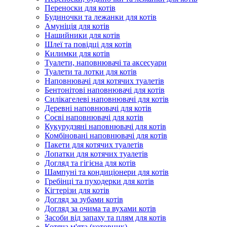
Переноски для котів
Будиночки та лежанки для котів
Амуніція для котів
Нашийники для котів
Шлеї та повідці для котів
Килимки для котів
Туалети, наповнювачі та аксесуари
Туалети та лотки для котів
Наповнювачі для котячих туалетів
Бентонітові наповнювачі для котів
Силікагелеві наповнювачі для котів
Деревні наповнювачі для котів
Соєві наповнювачі для котів
Кукурудзяні наповнювачі для котів
Комбіновані наповнювачі для котів
Пакети для котячих туалетів
Лопатки для котячих туалетів
Догляд та гігієна для котів
Шампуні та кондиціонери для котів
Гребінці та пуходерки для котів
Кігтерізи для котів
Догляд за зубами котів
Догляд за очима та вухами котів
Засоби від запаху та плям для котів
Котяча м'ята (котовник)