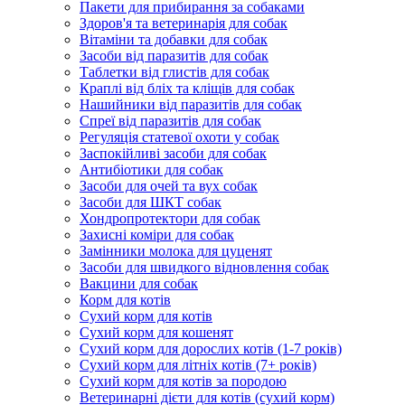
Пакети для прибирання за собаками
Здоров'я та ветеринарія для собак
Вітаміни та добавки для собак
Засоби від паразитів для собак
Таблетки від глистів для собак
Краплі від бліх та кліщів для собак
Нашийники від паразитів для собак
Спреї від паразитів для собак
Регуляція статевої охоти у собак
Заспокійливі засоби для собак
Антибіотики для собак
Засоби для очей та вух собак
Засоби для ШКТ собак
Хондропротектори для собак
Захисні коміри для собак
Замінники молока для цуценят
Засоби для швидкого відновлення собак
Вакцини для собак
Корм для котів
Сухий корм для котів
Сухий корм для кошенят
Сухий корм для дорослих котів (1-7 років)
Сухий корм для літніх котів (7+ років)
Сухий корм для котів за породою
Ветеринарні дієти для котів (сухий корм)