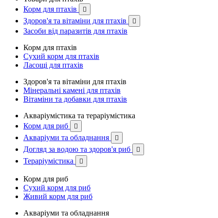
Корм для птахів

Здоров'я та вітаміни для птахів

Засоби від паразитів для птахів
Корм для птахів
Сухий корм для птахів
Ласощі для птахів
Здоров'я та вітаміни для птахів
Мінеральні камені для птахів
Вітаміни та добавки для птахів
Акваріумістика та тераріумістика
Корм для риб

Акваріуми та обладнання

Догляд за водою та здоров'я риб

Тераріумістика

Корм для риб
Сухий корм для риб
Живий корм для риб
Акваріуми та обладнання