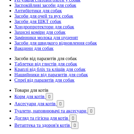
Заспокійливі засоби для собак
Антибіотики для собак
Засоби для очей та вух собак
Засоби для ШКТ собак
Хондропротектори для собак
Захисні коміри для собак
Замінники молока для цуценят
Засоби для швидкого відновлення собак
Вакцини для собак
Засоби від паразитів для собак
Таблетки від глистів для собак
Краплі від бліх та кліщів для собак
Нашийники від паразитів для собак
Спреї від паразитів для собак
Товари для котів
Корм для котів

Аксесуари для котів

Туалети, наповнювачі та аксесуари

Догляд та гігієна для котів

Ветаптека та здоров'я котів
