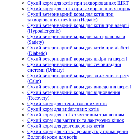
Сухий корм для котів при захворюваннях ШКТ
Сухий корм для котів при захворюваннях нирок
Сухий ветеринарний корм для котів при
захворюваннях печінки (Hepatic)
Сухий ветеринарний корм для котів при алергії
(Hypoallergenic)
Сухий ветеринарний корм для контролю ваги
(Satiety)
Сухий ветеринарний корм для котів при діабеті
(Diabetic)
Сухий ветеринарний корм для шкіри та шерсті
Сухий ветеринарний корм для сечовивідної
системи (Urinary)
Сухий ветеринарний корм для зниження стресу
(Calm)
Сухий ветеринарний корм для виведення шерсті
Сухий ветеринарний корм для відновлення
(Recovery)
Сухий корм для стерилізованих котів
Сухий корм для вибагливих котів
Сухий корм для котів з чутливим травленням
Сухий корм для вагітних та лактуючих кішок
Сухий корм для довгошерстих котів
Сухий корм для котів, що живуть у приміщенні
Вологий корм для котів