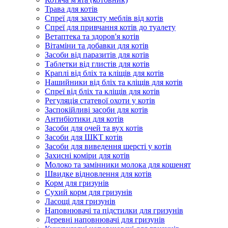
Трава для котів
Спреї для захисту меблів від котів
Спреї для привчання котів до туалету
Ветаптека та здоров'я котів
Вітаміни та добавки для котів
Засоби від паразитів для котів
Таблетки від глистів для котів
Краплі від бліх та кліщів для котів
Нашийники від бліх та кліщів для котів
Спреї від бліх та кліщів для котів
Регуляція статевої охоти у котів
Заспокійливі засоби для котів
Антибіотики для котів
Засоби для очей та вух котів
Засоби для ШКТ котів
Засоби для виведення шерсті у котів
Захисні коміри для котів
Молоко та замінники молока для кошенят
Швидке відновлення для котів
Корм для гризунів
Сухий корм для гризунів
Ласощі для гризунів
Наповнювачі та підстилки для гризунів
Деревні наповнювачі для гризунів