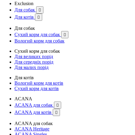
Exclusion
Для собак

Для котів

Для собак
Сухий корм для собак

Вологий корм для собак
Сухий корм для собак
Для великих порід
Для середніх порід
Для малих порід
Для котів
Вологий корм для котів
Сухий корм для котів
ACANA
ACANA для собак

ACANA для котів

ACANA для собак
ACANA Heritage
ACANA Singles