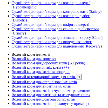
Сухий ветеринарний корм для котів при алергії
(Hypoallergenic)
Сухий ветеринарний корм для контролю ваги (Satiety)
Сухий ветеринарний корм для котів при діабеті
(Diabetic)
Сухий ветеринарний корм для шкіри та шерсті
Сухий ветеринарний корм для сечовивідної системи
(Urinary)
Сухий ветеринарний корм для зниження стресу (Calm)
Сухий ветеринарний корм для виведення шерсті
Сухий ветеринарний корм для відновлення (Recovery)
Вологий корм для котів
Вологий корм для кошенят
Вологий корм для дорослих котів (1-7 років)
Вологий корм для літніх котів (7+)
Вологий корм для котів за породою
Вологий ветеринарний корм для котів

Вологий корм для стерилізованих котів
Вологий корм для вибагливих котів
Вологий корм для котів з чутливим травленням
Вологий корм для вагітних та лактуючих кішок
Вологий корм для довгошерстих котів
Вологий корм для котів, що живуть у приміщенні