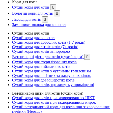
Корм для котів
Сухий корм для котів

Вологий корм для котів

Ласощі для котів

Замінники молока для кошенят
Сухий корм для котів
Сухий корм для кошенят
Сухий корм для дорослих котів (1-7 років)
Сухий корм для літніх котів (7+ років)
Сухий корм для котів за породою
Ветеринарні дієти для котів (сухий корм)

Сухий корм для стерилізованих котів
Сухий корм для вибагливих котів
Сухий корм для котів з чутливим травленням
Сухий корм для вагітних та лактуючих кішок
Сухий корм для довгошерстих котів
Сухий корм для котів, що живуть у приміщенні
Ветеринарні дієти для котів (сухий корм)
Сухий корм для котів при захворюваннях ШКТ
Сухий корм для котів при захворюваннях нирок
Сухий ветеринарний корм для котів при захворюваннях
печінки (Hepatic)