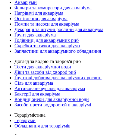
Акваріуми
Фільтри та компресори для акваріума
Нагрівачі для акваріума
Освітлення для акваріума
Помпи та насоси для акваріума
Декорації та штучні рослини для акваріума
Ґрунт для акваріума
Годівниці для акваріумних риб
Скребки та сачки для акваріума
Запчастини для акваріумного обладнання
Догляд за водою та здоров'я риб
Тести для акваріумної води
Ліки та засоби від хвороб риб
Ґрунтові добрива для акваріумних рослин
Сіль для акваріума
Активоване вугілля для акваріума
Бактерії для акваріума
Кондиціонери для акваріумної води
Засоби проти водоростей в акваріумі
Тераріумістика
Тераріуми
Обладнання для тераріумів