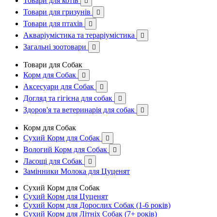
Товари для котів

Товари для гризунів

Товари для птахів

Акваріумістика та тераріумістика

Загальні зоотовари

Товари для Собак
Корм для Собак

Аксесуари для Собак

Догляд та гігієна для собак

Здоров'я та ветеринарія для собак

Корм для Собак
Сухий Корм для Собак

Вологий Корм для Собак

Ласощі для Собак

Замінники Молока для Цуценят
Сухий Корм для Собак
Сухий Корм для Цуценят
Сухий Корм для Дорослих Собак (1-6 років)
Сухий Корм для Літніх Собак (7+ років)