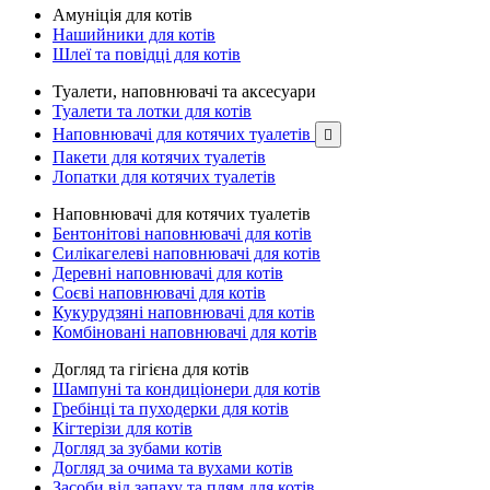
Амуніція для котів
Нашийники для котів
Шлеї та повідці для котів
Туалети, наповнювачі та аксесуари
Туалети та лотки для котів
Наповнювачі для котячих туалетів

Пакети для котячих туалетів
Лопатки для котячих туалетів
Наповнювачі для котячих туалетів
Бентонітові наповнювачі для котів
Силікагелеві наповнювачі для котів
Деревні наповнювачі для котів
Соєві наповнювачі для котів
Кукурудзяні наповнювачі для котів
Комбіновані наповнювачі для котів
Догляд та гігієна для котів
Шампуні та кондиціонери для котів
Гребінці та пуходерки для котів
Кігтерізи для котів
Догляд за зубами котів
Догляд за очима та вухами котів
Засоби від запаху та плям для котів