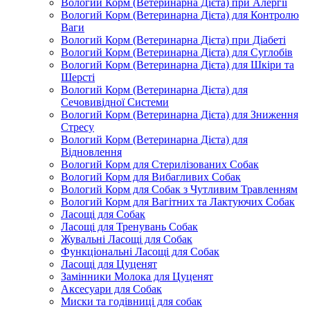
Вологий Корм (Ветеринарна Дієта) при Алергії
Вологий Корм (Ветеринарна Дієта) для Контролю
Ваги
Вологий Корм (Ветеринарна Дієта) при Діабеті
Вологий Корм (Ветеринарна Дієта) для Суглобів
Вологий Корм (Ветеринарна Дієта) для Шкіри та
Шерсті
Вологий Корм (Ветеринарна Дієта) для
Сечовивідної Системи
Вологий Корм (Ветеринарна Дієта) для Зниження
Стресу
Вологий Корм (Ветеринарна Дієта) для
Відновлення
Вологий Корм для Стерилізованих Собак
Вологий Корм для Вибагливих Собак
Вологий Корм для Собак з Чутливим Травленням
Вологий Корм для Вагітних та Лактуючих Собак
Ласощі для Собак
Ласощі для Тренувань Собак
Жувальні Ласощі для Собак
Функціональні Ласощі для Собак
Ласощі для Цуценят
Замінники Молока для Цуценят
Аксесуари для Собак
Миски та годівниці для собак