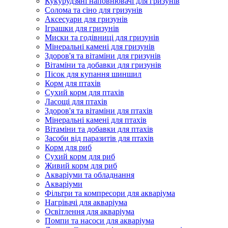
Кукурудзяні наповнювачі для гризунів
Солома та сіно для гризунів
Аксесуари для гризунів
Іграшки для гризунів
Миски та годівниці для гризунів
Мінеральні камені для гризунів
Здоров'я та вітаміни для гризунів
Вітаміни та добавки для гризунів
Пісок для купання шиншил
Корм для птахів
Сухий корм для птахів
Ласощі для птахів
Здоров'я та вітаміни для птахів
Мінеральні камені для птахів
Вітаміни та добавки для птахів
Засоби від паразитів для птахів
Корм для риб
Сухий корм для риб
Живий корм для риб
Акваріуми та обладнання
Акваріуми
Фільтри та компресори для акваріума
Нагрівачі для акваріума
Освітлення для акваріума
Помпи та насоси для акваріума