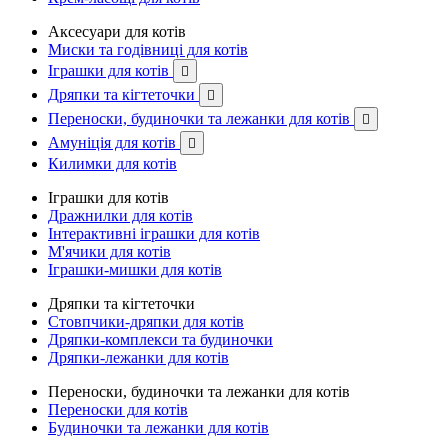
Аксесуари для котів
Миски та годівниці для котів
Іграшки для котів

Дряпки та кігтеточки

Переноски, будиночки та лежанки для котів

Амуніція для котів

Килимки для котів
Іграшки для котів
Дражнилки для котів
Інтерактивні іграшки для котів
М'ячики для котів
Іграшки-мишки для котів
Дряпки та кігтеточки
Стовпчики-дряпки для котів
Дряпки-комплекси та будиночки
Дряпки-лежанки для котів
Переноски, будиночки та лежанки для котів
Переноски для котів
Будиночки та лежанки для котів