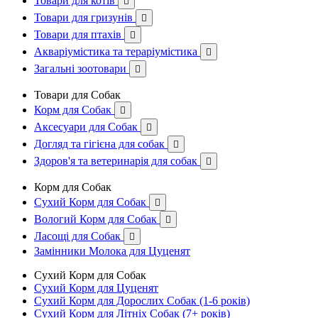
Товари для котів

Товари для гризунів

Товари для птахів

Акваріумістика та тераріумістика

Загальні зоотовари

Товари для Собак
Корм для Собак

Аксесуари для Собак

Догляд та гігієна для собак

Здоров'я та ветеринарія для собак

Корм для Собак
Сухий Корм для Собак

Вологий Корм для Собак

Ласощі для Собак

Замінники Молока для Цуценят
Сухий Корм для Собак
Сухий Корм для Цуценят
Сухий Корм для Дорослих Собак (1-6 років)
Сухий Корм для Літніх Собак (7+ років)