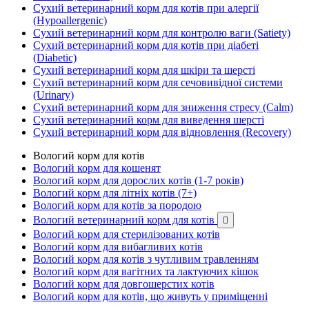
Сухий ветеринарний корм для котів при алергії
(Hypoallergenic)
Сухий ветеринарний корм для контролю ваги (Satiety)
Сухий ветеринарний корм для котів при діабеті
(Diabetic)
Сухий ветеринарний корм для шкіри та шерсті
Сухий ветеринарний корм для сечовивідної системи
(Urinary)
Сухий ветеринарний корм для зниження стресу (Calm)
Сухий ветеринарний корм для виведення шерсті
Сухий ветеринарний корм для відновлення (Recovery)
Вологий корм для котів
Вологий корм для кошенят
Вологий корм для дорослих котів (1-7 років)
Вологий корм для літніх котів (7+)
Вологий корм для котів за породою
Вологий ветеринарний корм для котів

Вологий корм для стерилізованих котів
Вологий корм для вибагливих котів
Вологий корм для котів з чутливим травленням
Вологий корм для вагітних та лактуючих кішок
Вологий корм для довгошерстих котів
Вологий корм для котів, що живуть у приміщенні