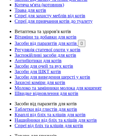
Котяча м'ята (котовник)
Трава для котів
Спреї для захисту меблів від котів
Спреї для привчання котів до туалету
Ветаптека та здоров'я котів
Вітаміни та добавки для котів
Засоби від паразитів для котів

Регуляція статевої охоти у котів
Заспокійливі засоби для котів
Антибіотики для котів
Засоби для очей та вух котів
Засоби для ШКТ котів
Засоби для виведення шерсті у котів
Захисні коміри для котів
Молоко та замінники молока для кошенят
Швидке відновлення для котів
Засоби від паразитів для котів
Таблетки від глистів для котів
Краплі від бліх та кліщів для котів
Нашийники від бліх та кліщів для котів
Спреї від бліх та кліщів для котів
Товари для гризунів