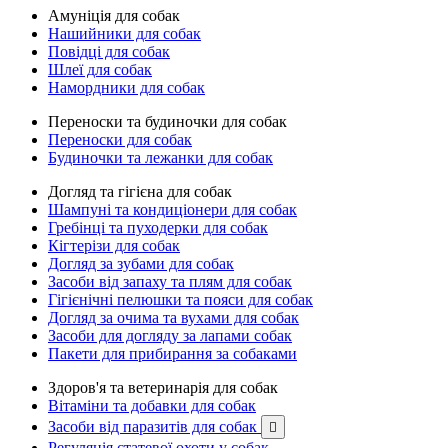
Амуніція для собак
Нашийники для собак
Повідці для собак
Шлеї для собак
Намордники для собак
Переноски та будиночки для собак
Переноски для собак
Будиночки та лежанки для собак
Догляд та гігієна для собак
Шампуні та кондиціонери для собак
Гребінці та пуходерки для собак
Кігтерізи для собак
Догляд за зубами для собак
Засоби від запаху та плям для собак
Гігієнічні пелюшки та пояси для собак
Догляд за очима та вухами для собак
Засоби для догляду за лапами собак
Пакети для прибирання за собаками
Здоров'я та ветеринарія для собак
Вітаміни та добавки для собак
Засоби від паразитів для собак

Регуляція статевої охоти у собак