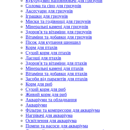
Кукурудзяні наповнювачі для гризунів
Солома та сіно для гризунів
Аксесуари для гризунів
Іграшки для гризунів
Миски та годівниці для гризунів
Мінеральні камені для гризунів
Здоров'я та вітаміни для гризунів
Вітаміни та добавки для гризунів
Пісок для купання шиншил
Корм для птахів
Сухий корм для птахів
Ласощі для птахів
Здоров'я та вітаміни для птахів
Мінеральні камені для птахів
Вітаміни та добавки для птахів
Засоби від паразитів для птахів
Корм для риб
Сухий корм для риб
Живий корм для риб
Акваріуми та обладнання
Акваріуми
Фільтри та компресори для акваріума
Нагрівачі для акваріума
Освітлення для акваріума
Помпи та насоси для акваріума