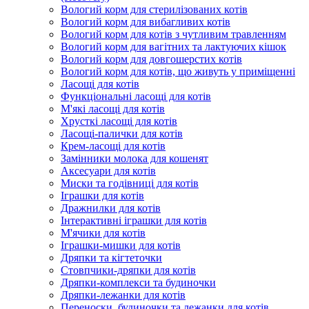
Вологий корм для стерилізованих котів
Вологий корм для вибагливих котів
Вологий корм для котів з чутливим травленням
Вологий корм для вагітних та лактуючих кішок
Вологий корм для довгошерстих котів
Вологий корм для котів, що живуть у приміщенні
Ласощі для котів
Функціональні ласощі для котів
М'які ласощі для котів
Хрусткі ласощі для котів
Ласощі-палички для котів
Крем-ласощі для котів
Замінники молока для кошенят
Аксесуари для котів
Миски та годівниці для котів
Іграшки для котів
Дражнилки для котів
Інтерактивні іграшки для котів
М'ячики для котів
Іграшки-мишки для котів
Дряпки та кігтеточки
Стовпчики-дряпки для котів
Дряпки-комплекси та будиночки
Дряпки-лежанки для котів
Переноски, будиночки та лежанки для котів