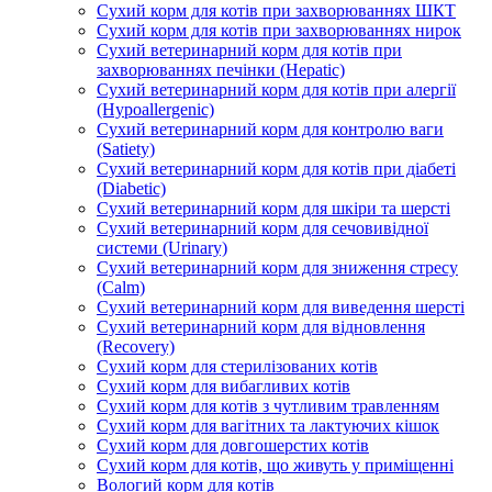
Сухий корм для котів при захворюваннях ШКТ
Сухий корм для котів при захворюваннях нирок
Сухий ветеринарний корм для котів при
захворюваннях печінки (Hepatic)
Сухий ветеринарний корм для котів при алергії
(Hypoallergenic)
Сухий ветеринарний корм для контролю ваги
(Satiety)
Сухий ветеринарний корм для котів при діабеті
(Diabetic)
Сухий ветеринарний корм для шкіри та шерсті
Сухий ветеринарний корм для сечовивідної
системи (Urinary)
Сухий ветеринарний корм для зниження стресу
(Calm)
Сухий ветеринарний корм для виведення шерсті
Сухий ветеринарний корм для відновлення
(Recovery)
Сухий корм для стерилізованих котів
Сухий корм для вибагливих котів
Сухий корм для котів з чутливим травленням
Сухий корм для вагітних та лактуючих кішок
Сухий корм для довгошерстих котів
Сухий корм для котів, що живуть у приміщенні
Вологий корм для котів