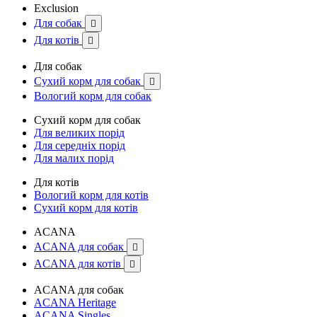
Exclusion
Для собак

Для котів

Для собак
Сухий корм для собак

Вологий корм для собак
Сухий корм для собак
Для великих порід
Для середніх порід
Для малих порід
Для котів
Вологий корм для котів
Сухий корм для котів
ACANA
ACANA для собак

ACANA для котів

ACANA для собак
ACANA Heritage
ACANA Singles