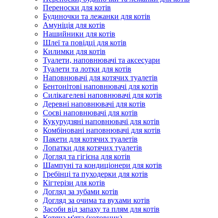
Переноски для котів
Будиночки та лежанки для котів
Амуніція для котів
Нашийники для котів
Шлеї та повідці для котів
Килимки для котів
Туалети, наповнювачі та аксесуари
Туалети та лотки для котів
Наповнювачі для котячих туалетів
Бентонітові наповнювачі для котів
Силікагелеві наповнювачі для котів
Деревні наповнювачі для котів
Соєві наповнювачі для котів
Кукурудзяні наповнювачі для котів
Комбіновані наповнювачі для котів
Пакети для котячих туалетів
Лопатки для котячих туалетів
Догляд та гігієна для котів
Шампуні та кондиціонери для котів
Гребінці та пуходерки для котів
Кігтерізи для котів
Догляд за зубами котів
Догляд за очима та вухами котів
Засоби від запаху та плям для котів
Котяча м'ята (котовник)