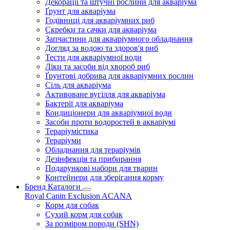
Декорації та штучні рослини для акваріума
Ґрунт для акваріума
Годівниці для акваріумних риб
Скребки та сачки для акваріума
Запчастини для акваріумного обладнання
Догляд за водою та здоров'я риб
Тести для акваріумної води
Ліки та засоби від хвороб риб
Ґрунтові добрива для акваріумних рослин
Сіль для акваріума
Активоване вугілля для акваріума
Бактерії для акваріума
Кондиціонери для акваріумної води
Засоби проти водоростей в акваріумі
Тераріумістика
Тераріуми
Обладнання для тераріумів
Дезінфекція та прибирання
Подарункові набори для тварин
Контейнери для зберігання корму
Бренд Каталоги
Royal Canin
Exclusion
ACANA
Корм для собак
Сухий корм для собак
За розміром породи (SHN)