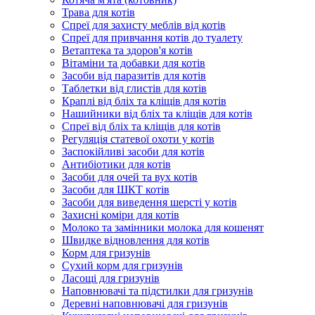
Трава для котів
Спреї для захисту меблів від котів
Спреї для привчання котів до туалету
Ветаптека та здоров'я котів
Вітаміни та добавки для котів
Засоби від паразитів для котів
Таблетки від глистів для котів
Краплі від бліх та кліщів для котів
Нашийники від бліх та кліщів для котів
Спреї від бліх та кліщів для котів
Регуляція статевої охоти у котів
Заспокійливі засоби для котів
Антибіотики для котів
Засоби для очей та вух котів
Засоби для ШКТ котів
Засоби для виведення шерсті у котів
Захисні коміри для котів
Молоко та замінники молока для кошенят
Швидке відновлення для котів
Корм для гризунів
Сухий корм для гризунів
Ласощі для гризунів
Наповнювачі та підстилки для гризунів
Деревні наповнювачі для гризунів