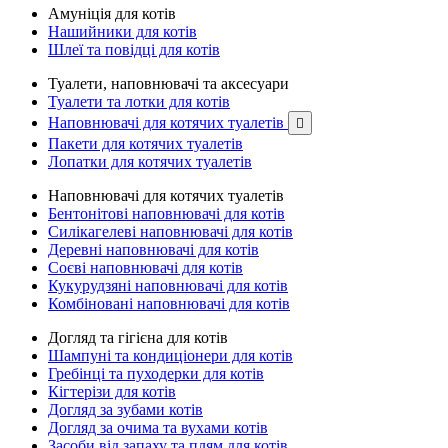
Амуніція для котів
Нашийники для котів
Шлеї та повідці для котів
Туалети, наповнювачі та аксесуари
Туалети та лотки для котів
Наповнювачі для котячих туалетів

Пакети для котячих туалетів
Лопатки для котячих туалетів
Наповнювачі для котячих туалетів
Бентонітові наповнювачі для котів
Силікагелеві наповнювачі для котів
Деревні наповнювачі для котів
Соєві наповнювачі для котів
Кукурудзяні наповнювачі для котів
Комбіновані наповнювачі для котів
Догляд та гігієна для котів
Шампуні та кондиціонери для котів
Гребінці та пуходерки для котів
Кігтерізи для котів
Догляд за зубами котів
Догляд за очима та вухами котів
Засоби від запаху та плям для котів