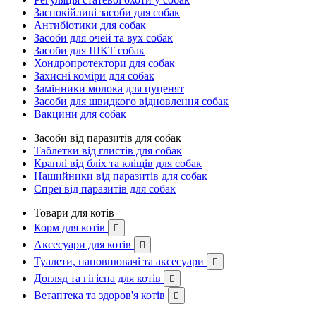
Заспокійливі засоби для собак
Антибіотики для собак
Засоби для очей та вух собак
Засоби для ШКТ собак
Хондропротектори для собак
Захисні коміри для собак
Замінники молока для цуценят
Засоби для швидкого відновлення собак
Вакцини для собак
Засоби від паразитів для собак
Таблетки від глистів для собак
Краплі від бліх та кліщів для собак
Нашийники від паразитів для собак
Спреї від паразитів для собак
Товари для котів
Корм для котів

Аксесуари для котів

Туалети, наповнювачі та аксесуари

Догляд та гігієна для котів

Ветаптека та здоров'я котів
