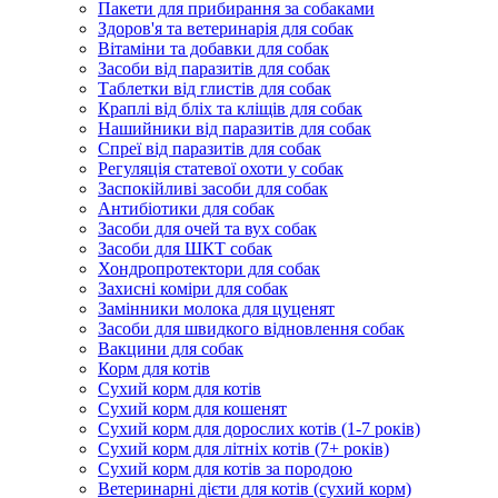
Пакети для прибирання за собаками
Здоров'я та ветеринарія для собак
Вітаміни та добавки для собак
Засоби від паразитів для собак
Таблетки від глистів для собак
Краплі від бліх та кліщів для собак
Нашийники від паразитів для собак
Спреї від паразитів для собак
Регуляція статевої охоти у собак
Заспокійливі засоби для собак
Антибіотики для собак
Засоби для очей та вух собак
Засоби для ШКТ собак
Хондропротектори для собак
Захисні коміри для собак
Замінники молока для цуценят
Засоби для швидкого відновлення собак
Вакцини для собак
Корм для котів
Сухий корм для котів
Сухий корм для кошенят
Сухий корм для дорослих котів (1-7 років)
Сухий корм для літніх котів (7+ років)
Сухий корм для котів за породою
Ветеринарні дієти для котів (сухий корм)