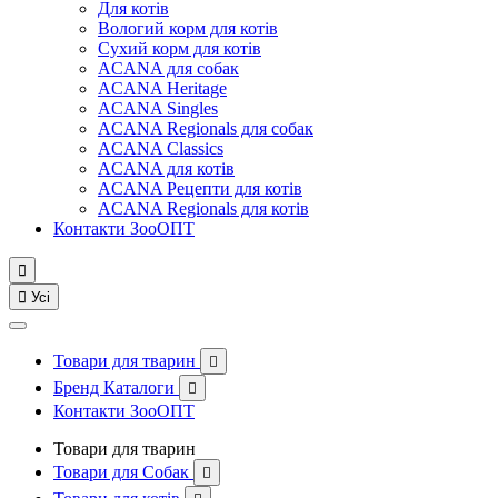
Для котів
Вологий корм для котів
Сухий корм для котів
ACANA для собак
ACANA Heritage
ACANA Singles
ACANA Regionals для собак
ACANA Classics
ACANA для котів
ACANA Рецепти для котів
ACANA Regionals для котів
Контакти ЗооОПТ


Усі
Товари для тварин

Бренд Каталоги

Контакти ЗооОПТ
Товари для тварин
Товари для Собак
