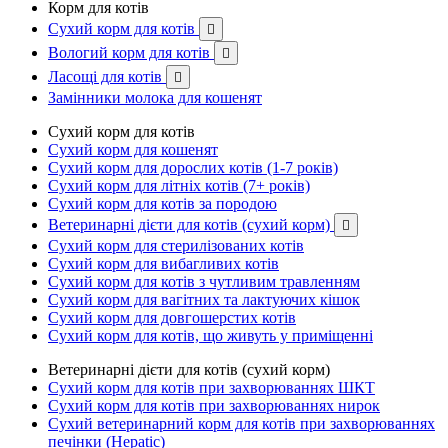
Корм для котів
Сухий корм для котів

Вологий корм для котів

Ласощі для котів

Замінники молока для кошенят
Сухий корм для котів
Сухий корм для кошенят
Сухий корм для дорослих котів (1-7 років)
Сухий корм для літніх котів (7+ років)
Сухий корм для котів за породою
Ветеринарні дієти для котів (сухий корм)

Сухий корм для стерилізованих котів
Сухий корм для вибагливих котів
Сухий корм для котів з чутливим травленням
Сухий корм для вагітних та лактуючих кішок
Сухий корм для довгошерстих котів
Сухий корм для котів, що живуть у приміщенні
Ветеринарні дієти для котів (сухий корм)
Сухий корм для котів при захворюваннях ШКТ
Сухий корм для котів при захворюваннях нирок
Сухий ветеринарний корм для котів при захворюваннях
печінки (Hepatic)