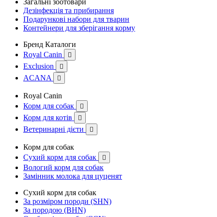
Загальні зоотовари
Дезінфекція та прибирання
Подарункові набори для тварин
Контейнери для зберігання корму
Бренд Каталоги
Royal Canin

Exclusion

ACANA

Royal Canin
Корм для собак

Корм для котів

Ветеринарні дієти

Корм для собак
Сухий корм для собак

Вологий корм для собак
Замінник молока для цуценят
Сухий корм для собак
За розміром породи (SHN)
За породою (BHN)