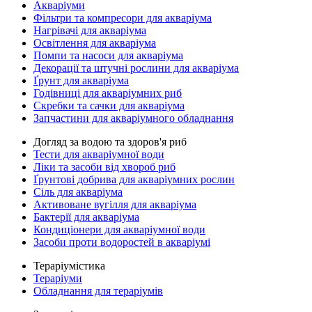
Акваріуми
Фільтри та компресори для акваріума
Нагрівачі для акваріума
Освітлення для акваріума
Помпи та насоси для акваріума
Декорації та штучні рослини для акваріума
Ґрунт для акваріума
Годівниці для акваріумних риб
Скребки та сачки для акваріума
Запчастини для акваріумного обладнання
Догляд за водою та здоров'я риб
Тести для акваріумної води
Ліки та засоби від хвороб риб
Ґрунтові добрива для акваріумних рослин
Сіль для акваріума
Активоване вугілля для акваріума
Бактерії для акваріума
Кондиціонери для акваріумної води
Засоби проти водоростей в акваріумі
Тераріумістика
Тераріуми
Обладнання для тераріумів