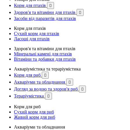
Корм для птахів

Здоров'я та вітаміни для птахів

Засоби від паразитів для птахів
Корм для птахів
Сухий корм для птахів
Ласощі для птахів
Здоров'я та вітаміни для птахів
Мінеральні камені для птахів
Вітаміни та добавки для птахів
Акваріумістика та тераріумістика
Корм для риб

Акваріуми та обладнання

Догляд за водою та здоров'я риб

Тераріумістика

Корм для риб
Сухий корм для риб
Живий корм для риб
Акваріуми та обладнання