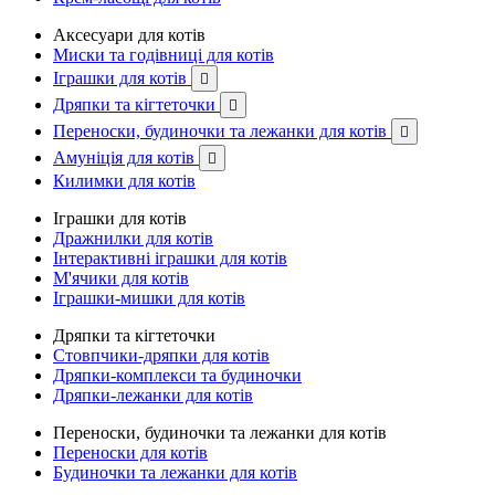
Аксесуари для котів
Миски та годівниці для котів
Іграшки для котів

Дряпки та кігтеточки

Переноски, будиночки та лежанки для котів

Амуніція для котів

Килимки для котів
Іграшки для котів
Дражнилки для котів
Інтерактивні іграшки для котів
М'ячики для котів
Іграшки-мишки для котів
Дряпки та кігтеточки
Стовпчики-дряпки для котів
Дряпки-комплекси та будиночки
Дряпки-лежанки для котів
Переноски, будиночки та лежанки для котів
Переноски для котів
Будиночки та лежанки для котів