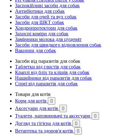
Заспокійливі засоби для собак
Антибіотики для собак
Засоби для очей та вух собак
Засоби для ШКТ собак
Хондропротектори для собак
Захисні коміри для собак
Замінники молока для цуценят
Засоби для швидкого відновлення собак
Вакцини для собак
Засоби від паразитів для собак
Таблетки від глистів для собак
Краплі від бліх та кліщів для собак
Нашийники від паразитів для собак
Спреї від паразитів для собак
Товари для котів
Корм для котів

Аксесуари для котів

Туалети, наповнювачі та аксесуари

Догляд та гігієна для котів

Ветаптека та здоров'я котів
