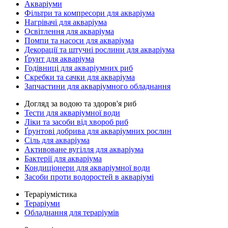
Акваріуми
Фільтри та компресори для акваріума
Нагрівачі для акваріума
Освітлення для акваріума
Помпи та насоси для акваріума
Декорації та штучні рослини для акваріума
Ґрунт для акваріума
Годівниці для акваріумних риб
Скребки та сачки для акваріума
Запчастини для акваріумного обладнання
Догляд за водою та здоров'я риб
Тести для акваріумної води
Ліки та засоби від хвороб риб
Ґрунтові добрива для акваріумних рослин
Сіль для акваріума
Активоване вугілля для акваріума
Бактерії для акваріума
Кондиціонери для акваріумної води
Засоби проти водоростей в акваріумі
Тераріумістика
Тераріуми
Обладнання для тераріумів