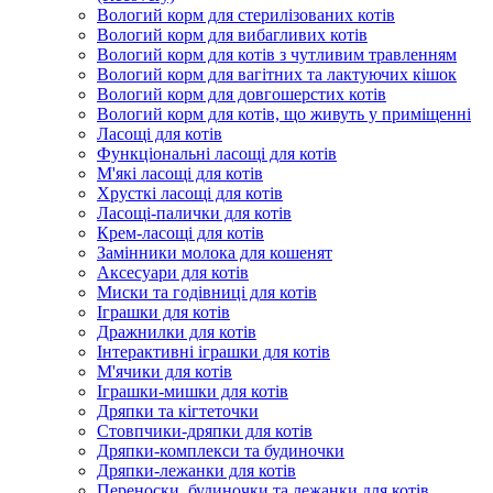
Вологий корм для стерилізованих котів
Вологий корм для вибагливих котів
Вологий корм для котів з чутливим травленням
Вологий корм для вагітних та лактуючих кішок
Вологий корм для довгошерстих котів
Вологий корм для котів, що живуть у приміщенні
Ласощі для котів
Функціональні ласощі для котів
М'які ласощі для котів
Хрусткі ласощі для котів
Ласощі-палички для котів
Крем-ласощі для котів
Замінники молока для кошенят
Аксесуари для котів
Миски та годівниці для котів
Іграшки для котів
Дражнилки для котів
Інтерактивні іграшки для котів
М'ячики для котів
Іграшки-мишки для котів
Дряпки та кігтеточки
Стовпчики-дряпки для котів
Дряпки-комплекси та будиночки
Дряпки-лежанки для котів
Переноски, будиночки та лежанки для котів