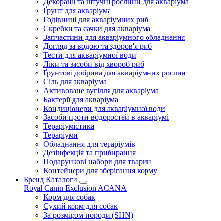
Декорації та штучні рослини для акваріума
Ґрунт для акваріума
Годівниці для акваріумних риб
Скребки та сачки для акваріума
Запчастини для акваріумного обладнання
Догляд за водою та здоров'я риб
Тести для акваріумної води
Ліки та засоби від хвороб риб
Ґрунтові добрива для акваріумних рослин
Сіль для акваріума
Активоване вугілля для акваріума
Бактерії для акваріума
Кондиціонери для акваріумної води
Засоби проти водоростей в акваріумі
Тераріумістика
Тераріуми
Обладнання для тераріумів
Дезінфекція та прибирання
Подарункові набори для тварин
Контейнери для зберігання корму
Бренд Каталоги
Royal Canin
Exclusion
ACANA
Корм для собак
Сухий корм для собак
За розміром породи (SHN)