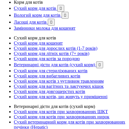
Корм для котів
Сухий корм для котів

Вологий корм для котів

Ласощі для котів

Замінники молока для кошенят
Сухий корм для котів
Сухий корм для кошенят
Сухий корм для дорослих котів (1-7 років)
Сухий корм для літніх котів (7+ років)
Сухий корм для котів за породою
Ветеринарні дієти для котів (сухий корм)

Сухий корм для стерилізованих котів
Сухий корм для вибагливих котів
Сухий корм для котів з чутливим травленням
Сухий корм для вагітних та лактуючих кішок
Сухий корм для довгошерстих котів
Сухий корм для котів, що живуть у приміщенні
Ветеринарні дієти для котів (сухий корм)
Сухий корм для котів при захворюваннях ШКТ
Сухий корм для котів при захворюваннях нирок
Сухий ветеринарний корм для котів при захворюваннях
печінки (Hepatic)