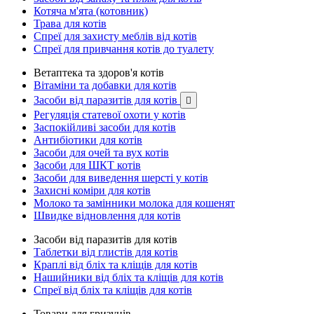
Котяча м'ята (котовник)
Трава для котів
Спреї для захисту меблів від котів
Спреї для привчання котів до туалету
Ветаптека та здоров'я котів
Вітаміни та добавки для котів
Засоби від паразитів для котів

Регуляція статевої охоти у котів
Заспокійливі засоби для котів
Антибіотики для котів
Засоби для очей та вух котів
Засоби для ШКТ котів
Засоби для виведення шерсті у котів
Захисні коміри для котів
Молоко та замінники молока для кошенят
Швидке відновлення для котів
Засоби від паразитів для котів
Таблетки від глистів для котів
Краплі від бліх та кліщів для котів
Нашийники від бліх та кліщів для котів
Спреї від бліх та кліщів для котів
Товари для гризунів