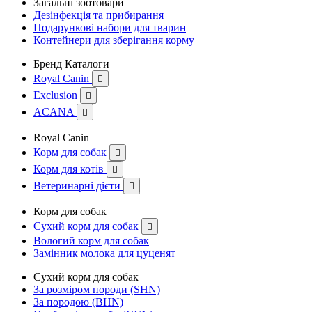
Загальні зоотовари
Дезінфекція та прибирання
Подарункові набори для тварин
Контейнери для зберігання корму
Бренд Каталоги
Royal Canin

Exclusion

ACANA

Royal Canin
Корм для собак

Корм для котів

Ветеринарні дієти

Корм для собак
Сухий корм для собак

Вологий корм для собак
Замінник молока для цуценят
Сухий корм для собак
За розміром породи (SHN)
За породою (BHN)