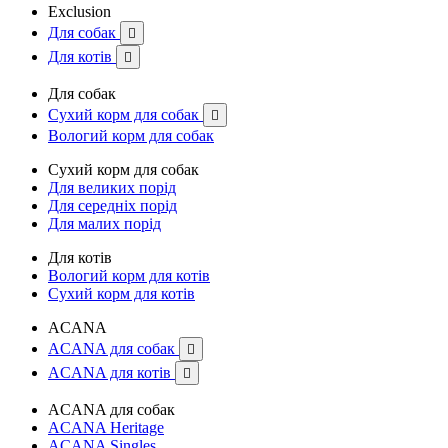
Exclusion
Для собак

Для котів

Для собак
Сухий корм для собак

Вологий корм для собак
Сухий корм для собак
Для великих порід
Для середніх порід
Для малих порід
Для котів
Вологий корм для котів
Сухий корм для котів
ACANA
ACANA для собак

ACANA для котів

ACANA для собак
ACANA Heritage
ACANA Singles