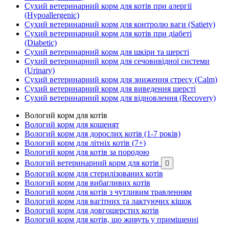
Сухий ветеринарний корм для котів при алергії
(Hypoallergenic)
Сухий ветеринарний корм для контролю ваги (Satiety)
Сухий ветеринарний корм для котів при діабеті
(Diabetic)
Сухий ветеринарний корм для шкіри та шерсті
Сухий ветеринарний корм для сечовивідної системи
(Urinary)
Сухий ветеринарний корм для зниження стресу (Calm)
Сухий ветеринарний корм для виведення шерсті
Сухий ветеринарний корм для відновлення (Recovery)
Вологий корм для котів
Вологий корм для кошенят
Вологий корм для дорослих котів (1-7 років)
Вологий корм для літніх котів (7+)
Вологий корм для котів за породою
Вологий ветеринарний корм для котів

Вологий корм для стерилізованих котів
Вологий корм для вибагливих котів
Вологий корм для котів з чутливим травленням
Вологий корм для вагітних та лактуючих кішок
Вологий корм для довгошерстих котів
Вологий корм для котів, що живуть у приміщенні