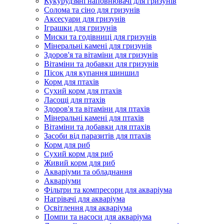
Кукурудзяні наповнювачі для гризунів
Солома та сіно для гризунів
Аксесуари для гризунів
Іграшки для гризунів
Миски та годівниці для гризунів
Мінеральні камені для гризунів
Здоров'я та вітаміни для гризунів
Вітаміни та добавки для гризунів
Пісок для купання шиншил
Корм для птахів
Сухий корм для птахів
Ласощі для птахів
Здоров'я та вітаміни для птахів
Мінеральні камені для птахів
Вітаміни та добавки для птахів
Засоби від паразитів для птахів
Корм для риб
Сухий корм для риб
Живий корм для риб
Акваріуми та обладнання
Акваріуми
Фільтри та компресори для акваріума
Нагрівачі для акваріума
Освітлення для акваріума
Помпи та насоси для акваріума