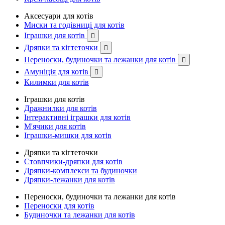
Аксесуари для котів
Миски та годівниці для котів
Іграшки для котів

Дряпки та кігтеточки

Переноски, будиночки та лежанки для котів

Амуніція для котів

Килимки для котів
Іграшки для котів
Дражнилки для котів
Інтерактивні іграшки для котів
М'ячики для котів
Іграшки-мишки для котів
Дряпки та кігтеточки
Стовпчики-дряпки для котів
Дряпки-комплекси та будиночки
Дряпки-лежанки для котів
Переноски, будиночки та лежанки для котів
Переноски для котів
Будиночки та лежанки для котів