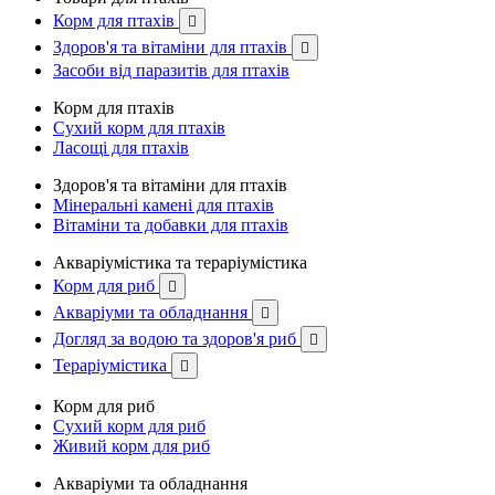
Корм для птахів

Здоров'я та вітаміни для птахів

Засоби від паразитів для птахів
Корм для птахів
Сухий корм для птахів
Ласощі для птахів
Здоров'я та вітаміни для птахів
Мінеральні камені для птахів
Вітаміни та добавки для птахів
Акваріумістика та тераріумістика
Корм для риб

Акваріуми та обладнання

Догляд за водою та здоров'я риб

Тераріумістика

Корм для риб
Сухий корм для риб
Живий корм для риб
Акваріуми та обладнання