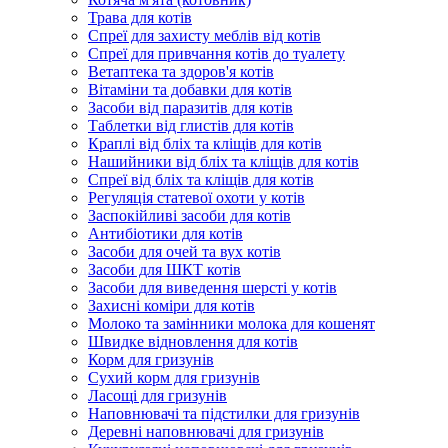
Трава для котів
Спреї для захисту меблів від котів
Спреї для привчання котів до туалету
Ветаптека та здоров'я котів
Вітаміни та добавки для котів
Засоби від паразитів для котів
Таблетки від глистів для котів
Краплі від бліх та кліщів для котів
Нашийники від бліх та кліщів для котів
Спреї від бліх та кліщів для котів
Регуляція статевої охоти у котів
Заспокійливі засоби для котів
Антибіотики для котів
Засоби для очей та вух котів
Засоби для ШКТ котів
Засоби для виведення шерсті у котів
Захисні коміри для котів
Молоко та замінники молока для кошенят
Швидке відновлення для котів
Корм для гризунів
Сухий корм для гризунів
Ласощі для гризунів
Наповнювачі та підстилки для гризунів
Деревні наповнювачі для гризунів