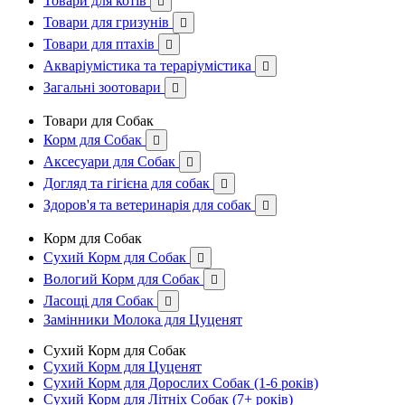
Товари для котів

Товари для гризунів

Товари для птахів

Акваріумістика та тераріумістика

Загальні зоотовари

Товари для Собак
Корм для Собак

Аксесуари для Собак

Догляд та гігієна для собак

Здоров'я та ветеринарія для собак

Корм для Собак
Сухий Корм для Собак

Вологий Корм для Собак

Ласощі для Собак

Замінники Молока для Цуценят
Сухий Корм для Собак
Сухий Корм для Цуценят
Сухий Корм для Дорослих Собак (1-6 років)
Сухий Корм для Літніх Собак (7+ років)