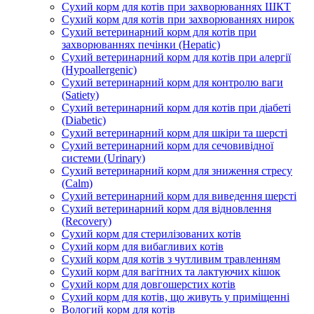
Сухий корм для котів при захворюваннях ШКТ
Сухий корм для котів при захворюваннях нирок
Сухий ветеринарний корм для котів при
захворюваннях печінки (Hepatic)
Сухий ветеринарний корм для котів при алергії
(Hypoallergenic)
Сухий ветеринарний корм для контролю ваги
(Satiety)
Сухий ветеринарний корм для котів при діабеті
(Diabetic)
Сухий ветеринарний корм для шкіри та шерсті
Сухий ветеринарний корм для сечовивідної
системи (Urinary)
Сухий ветеринарний корм для зниження стресу
(Calm)
Сухий ветеринарний корм для виведення шерсті
Сухий ветеринарний корм для відновлення
(Recovery)
Сухий корм для стерилізованих котів
Сухий корм для вибагливих котів
Сухий корм для котів з чутливим травленням
Сухий корм для вагітних та лактуючих кішок
Сухий корм для довгошерстих котів
Сухий корм для котів, що живуть у приміщенні
Вологий корм для котів