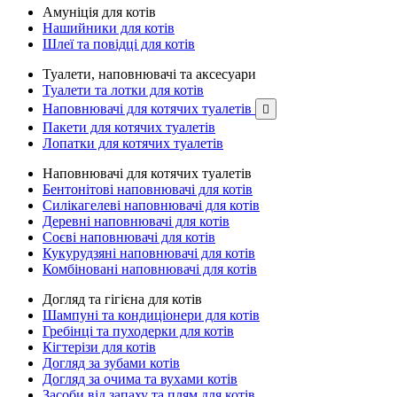
Амуніція для котів
Нашийники для котів
Шлеї та повідці для котів
Туалети, наповнювачі та аксесуари
Туалети та лотки для котів
Наповнювачі для котячих туалетів

Пакети для котячих туалетів
Лопатки для котячих туалетів
Наповнювачі для котячих туалетів
Бентонітові наповнювачі для котів
Силікагелеві наповнювачі для котів
Деревні наповнювачі для котів
Соєві наповнювачі для котів
Кукурудзяні наповнювачі для котів
Комбіновані наповнювачі для котів
Догляд та гігієна для котів
Шампуні та кондиціонери для котів
Гребінці та пуходерки для котів
Кігтерізи для котів
Догляд за зубами котів
Догляд за очима та вухами котів
Засоби від запаху та плям для котів