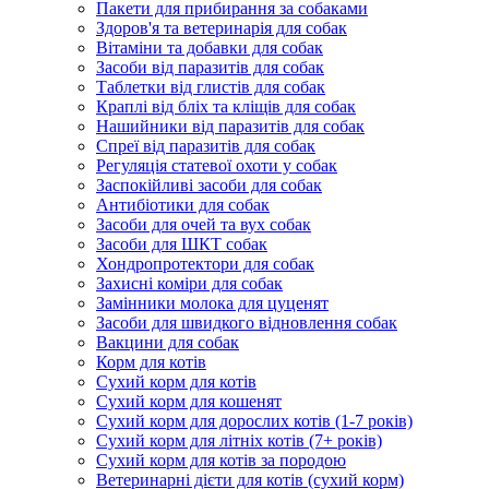
Пакети для прибирання за собаками
Здоров'я та ветеринарія для собак
Вітаміни та добавки для собак
Засоби від паразитів для собак
Таблетки від глистів для собак
Краплі від бліх та кліщів для собак
Нашийники від паразитів для собак
Спреї від паразитів для собак
Регуляція статевої охоти у собак
Заспокійливі засоби для собак
Антибіотики для собак
Засоби для очей та вух собак
Засоби для ШКТ собак
Хондропротектори для собак
Захисні коміри для собак
Замінники молока для цуценят
Засоби для швидкого відновлення собак
Вакцини для собак
Корм для котів
Сухий корм для котів
Сухий корм для кошенят
Сухий корм для дорослих котів (1-7 років)
Сухий корм для літніх котів (7+ років)
Сухий корм для котів за породою
Ветеринарні дієти для котів (сухий корм)