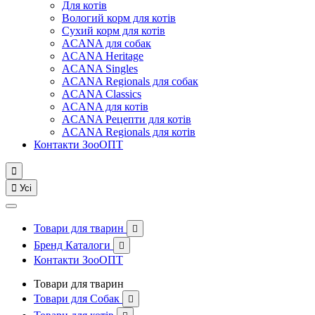
Для котів
Вологий корм для котів
Сухий корм для котів
ACANA для собак
ACANA Heritage
ACANA Singles
ACANA Regionals для собак
ACANA Classics
ACANA для котів
ACANA Рецепти для котів
ACANA Regionals для котів
Контакти ЗооОПТ


Усі
Товари для тварин

Бренд Каталоги

Контакти ЗооОПТ
Товари для тварин
Товари для Собак
