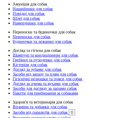
Амуніція для собак
Нашийники для собак
Повідці для собак
Шлеї для собак
Намордники для собак
Переноски та будиночки для собак
Переноски для собак
Будиночки та лежанки для собак
Догляд та гігієна для собак
Шампуні та кондиціонери для собак
Гребінці та пуходерки для собак
Кігтерізи для собак
Догляд за зубами для собак
Засоби від запаху та плям для собак
Гігієнічні пелюшки та пояси для собак
Догляд за очима та вухами для собак
Засоби для догляду за лапами собак
Пакети для прибирання за собаками
Здоров'я та ветеринарія для собак
Вітаміни та добавки для собак
Засоби від паразитів для собак

Регуляція статевої охоти у собак