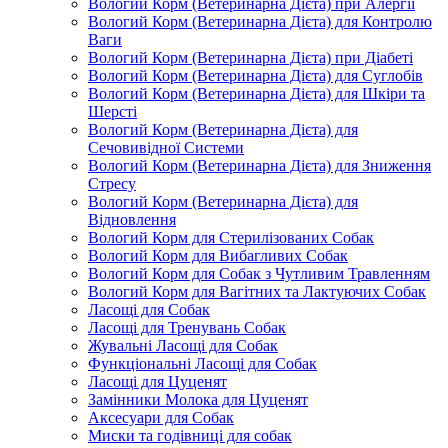
Вологий Корм (Ветеринарна Дієта) при Алергії
Вологий Корм (Ветеринарна Дієта) для Контролю
Ваги
Вологий Корм (Ветеринарна Дієта) при Діабеті
Вологий Корм (Ветеринарна Дієта) для Суглобів
Вологий Корм (Ветеринарна Дієта) для Шкіри та
Шерсті
Вологий Корм (Ветеринарна Дієта) для
Сечовивідної Системи
Вологий Корм (Ветеринарна Дієта) для Зниження
Стресу
Вологий Корм (Ветеринарна Дієта) для
Відновлення
Вологий Корм для Стерилізованих Собак
Вологий Корм для Вибагливих Собак
Вологий Корм для Собак з Чутливим Травленням
Вологий Корм для Вагітних та Лактуючих Собак
Ласощі для Собак
Ласощі для Тренувань Собак
Жувальні Ласощі для Собак
Функціональні Ласощі для Собак
Ласощі для Цуценят
Замінники Молока для Цуценят
Аксесуари для Собак
Миски та годівниці для собак