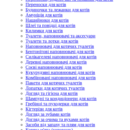
Переноски для котів
Будиночки та лежанки для котів
Амуніція для котів
Нашийники для котів
Шлеї та повідці для котів
Килимки для котів
Туалети, наповнювачі та аксесуари
Туалети та лотки для котів
Наповнювачі для котячих туалетів
Бентонітові наповнювачі для котів
Силікагелеві наповнювачі для котів
Деревні наповнювачі для котів
Соєві наповнювачі для котів
Кукурудзяні наповнювачі для котів
Комбіновані наповнювачі для котів
Пакети для котячих туалетів
Лопатки для котячих туалетів
Догляд та гігієна для котів
Шампуні та кондиціонери для котів
Гребінці та пуходерки для котів
Кігтерізи для котів
Догляд за зубами котів
Догляд за очима та вухами котів
Засоби від запаху та плям для котів
Котяча м'ята (котовник)