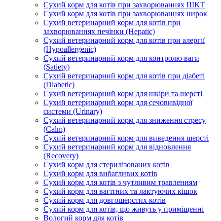
Сухий корм для котів при захворюваннях ШКТ
Сухий корм для котів при захворюваннях нирок
Сухий ветеринарний корм для котів при
захворюваннях печінки (Hepatic)
Сухий ветеринарний корм для котів при алергії
(Hypoallergenic)
Сухий ветеринарний корм для контролю ваги
(Satiety)
Сухий ветеринарний корм для котів при діабеті
(Diabetic)
Сухий ветеринарний корм для шкіри та шерсті
Сухий ветеринарний корм для сечовивідної
системи (Urinary)
Сухий ветеринарний корм для зниження стресу
(Calm)
Сухий ветеринарний корм для виведення шерсті
Сухий ветеринарний корм для відновлення
(Recovery)
Сухий корм для стерилізованих котів
Сухий корм для вибагливих котів
Сухий корм для котів з чутливим травленням
Сухий корм для вагітних та лактуючих кішок
Сухий корм для довгошерстих котів
Сухий корм для котів, що живуть у приміщенні
Вологий корм для котів