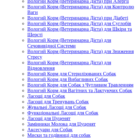
Вологий Корм (Ветеринарна Дієта) при Алергії
Вологий Корм (Ветеринарна Дієта) для Контролю
Ваги
Вологий Корм (Ветеринарна Дієта) при Діабеті
Вологий Корм (Ветеринарна Дієта) для Суглобів
Вологий Корм (Ветеринарна Дієта) для Шкіри та
Шерсті
Вологий Корм (Ветеринарна Дієта) для
Сечовивідної Системи
Вологий Корм (Ветеринарна Дієта) для Зниження
Стресу
Вологий Корм (Ветеринарна Дієта) для
Відновлення
Вологий Корм для Стерилізованих Собак
Вологий Корм для Вибагливих Собак
Вологий Корм для Собак з Чутливим Травленням
Вологий Корм для Вагітних та Лактуючих Собак
Ласощі для Собак
Ласощі для Тренувань Собак
Жувальні Ласощі для Собак
Функціональні Ласощі для Собак
Ласощі для Цуценят
Замінники Молока для Цуценят
Аксесуари для Собак
Миски та годівниці для собак