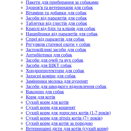
Пакети для прибирання за собаками
Здоров'я та ветеринарія для собак
Вітаміни та добавки для собак
Засоби від паразитів для собак
Таблетки від глистів для собак
Краплі від бліх та кліщів для собак
Нашийники від паразитів для собак
Спреї від паразитів для собак
Регуляція статевої охоти у собак
Заспокійливі засоби для собак
Антибіотики для собак
Засоби для очей та вух собак
Засоби для ШКТ собак
Хондропротектори для собак
Захисні коміри для собак
Замінники молока для цуценят
Засоби для швидкого відновлення собак
Вакцини для собак
Корм для котів
Сухий корм для котів
Сухий корм для кошенят
Сухий корм для дорослих котів (1-7 років)
Сухий корм для літніх котів (7+ років)
Сухий корм для котів за породою
Ветеринарні дієти для котів (сухий корм)