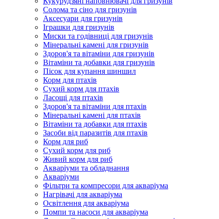
Кукурудзяні наповнювачі для гризунів
Солома та сіно для гризунів
Аксесуари для гризунів
Іграшки для гризунів
Миски та годівниці для гризунів
Мінеральні камені для гризунів
Здоров'я та вітаміни для гризунів
Вітаміни та добавки для гризунів
Пісок для купання шиншил
Корм для птахів
Сухий корм для птахів
Ласощі для птахів
Здоров'я та вітаміни для птахів
Мінеральні камені для птахів
Вітаміни та добавки для птахів
Засоби від паразитів для птахів
Корм для риб
Сухий корм для риб
Живий корм для риб
Акваріуми та обладнання
Акваріуми
Фільтри та компресори для акваріума
Нагрівачі для акваріума
Освітлення для акваріума
Помпи та насоси для акваріума