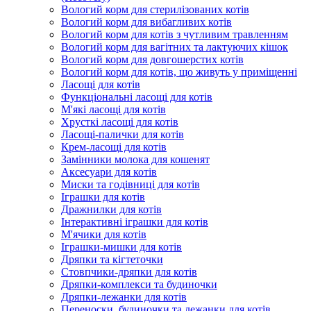
Вологий корм для стерилізованих котів
Вологий корм для вибагливих котів
Вологий корм для котів з чутливим травленням
Вологий корм для вагітних та лактуючих кішок
Вологий корм для довгошерстих котів
Вологий корм для котів, що живуть у приміщенні
Ласощі для котів
Функціональні ласощі для котів
М'які ласощі для котів
Хрусткі ласощі для котів
Ласощі-палички для котів
Крем-ласощі для котів
Замінники молока для кошенят
Аксесуари для котів
Миски та годівниці для котів
Іграшки для котів
Дражнилки для котів
Інтерактивні іграшки для котів
М'ячики для котів
Іграшки-мишки для котів
Дряпки та кігтеточки
Стовпчики-дряпки для котів
Дряпки-комплекси та будиночки
Дряпки-лежанки для котів
Переноски, будиночки та лежанки для котів