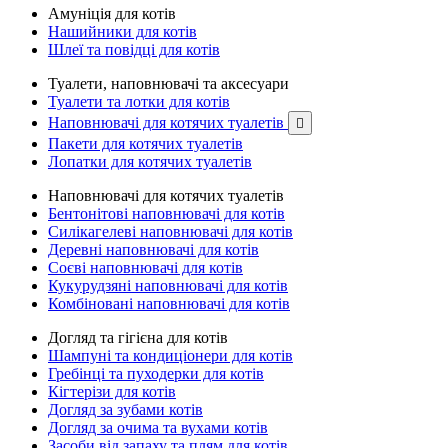
Амуніція для котів
Нашийники для котів
Шлеї та повідці для котів
Туалети, наповнювачі та аксесуари
Туалети та лотки для котів
Наповнювачі для котячих туалетів

Пакети для котячих туалетів
Лопатки для котячих туалетів
Наповнювачі для котячих туалетів
Бентонітові наповнювачі для котів
Силікагелеві наповнювачі для котів
Деревні наповнювачі для котів
Соєві наповнювачі для котів
Кукурудзяні наповнювачі для котів
Комбіновані наповнювачі для котів
Догляд та гігієна для котів
Шампуні та кондиціонери для котів
Гребінці та пуходерки для котів
Кігтерізи для котів
Догляд за зубами котів
Догляд за очима та вухами котів
Засоби від запаху та плям для котів