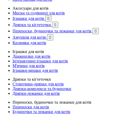
Аксесуари для котів
Миски та годівниці для котів
Іграшки для котів

Дряпки та кігтеточки

Переноски, будиночки та лежанки для котів

Амуніція для котів

Килимки для котів
Іграшки для котів
Дражнилки для котів
Інтерактивні іграшки для котів
М'ячики для котів
Іграшки-мишки для котів
Дряпки та кігтеточки
Стовпчики-дряпки для котів
Дряпки-комплекси та будиночки
Дряпки-лежанки для котів
Переноски, будиночки та лежанки для котів
Переноски для котів
Будиночки та лежанки для котів