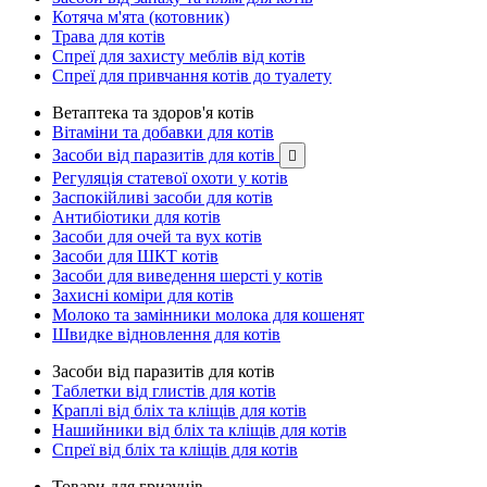
Котяча м'ята (котовник)
Трава для котів
Спреї для захисту меблів від котів
Спреї для привчання котів до туалету
Ветаптека та здоров'я котів
Вітаміни та добавки для котів
Засоби від паразитів для котів

Регуляція статевої охоти у котів
Заспокійливі засоби для котів
Антибіотики для котів
Засоби для очей та вух котів
Засоби для ШКТ котів
Засоби для виведення шерсті у котів
Захисні коміри для котів
Молоко та замінники молока для кошенят
Швидке відновлення для котів
Засоби від паразитів для котів
Таблетки від глистів для котів
Краплі від бліх та кліщів для котів
Нашийники від бліх та кліщів для котів
Спреї від бліх та кліщів для котів
Товари для гризунів