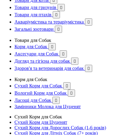
Товари для котів

Товари для гризунів

Товари для птахів

Акваріумістика та тераріумістика

Загальні зоотовари

Товари для Собак
Корм для Собак

Аксесуари для Собак

Догляд та гігієна для собак

Здоров'я та ветеринарія для собак

Корм для Собак
Сухий Корм для Собак

Вологий Корм для Собак

Ласощі для Собак

Замінники Молока для Цуценят
Сухий Корм для Собак
Сухий Корм для Цуценят
Сухий Корм для Дорослих Собак (1-6 років)
Сухий Корм для Літніх Собак (7+ років)