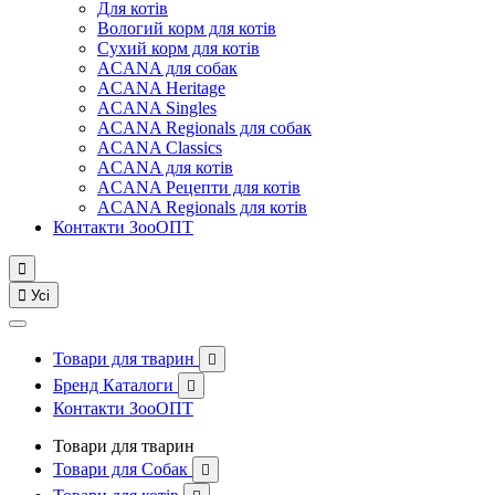
Для котів
Вологий корм для котів
Сухий корм для котів
ACANA для собак
ACANA Heritage
ACANA Singles
ACANA Regionals для собак
ACANA Classics
ACANA для котів
ACANA Рецепти для котів
ACANA Regionals для котів
Контакти ЗооОПТ


Усі
Товари для тварин

Бренд Каталоги

Контакти ЗооОПТ
Товари для тварин
Товари для Собак
