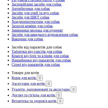
Заспокійливі засоби для собак
Антибіотики для собак
Засоби для очей та вух собак
Засоби для ШКТ собак
Хондропротектори для собак
Захисні коміри для собак
Замінники молока для цуценят
Засоби для швидкого відновлення собак
Вакцини для собак
Засоби від паразитів для собак
Таблетки від глистів для собак
Краплі від бліх та кліщів для собак
Нашийники від паразитів для собак
Спреї від паразитів для собак
Товари для котів
Корм для котів

Аксесуари для котів

Туалети, наповнювачі та аксесуари

Догляд та гігієна для котів

Ветаптека та здоров'я котів
