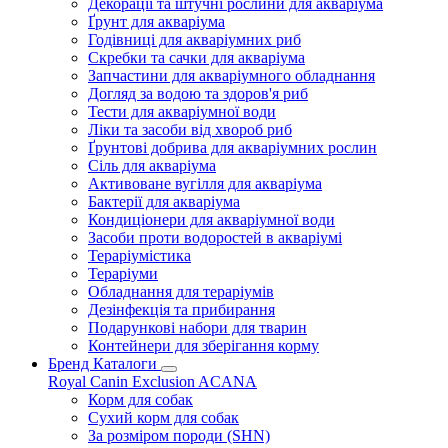
Декорації та штучні рослини для акваріума
Ґрунт для акваріума
Годівниці для акваріумних риб
Скребки та сачки для акваріума
Запчастини для акваріумного обладнання
Догляд за водою та здоров'я риб
Тести для акваріумної води
Ліки та засоби від хвороб риб
Ґрунтові добрива для акваріумних рослин
Сіль для акваріума
Активоване вугілля для акваріума
Бактерії для акваріума
Кондиціонери для акваріумної води
Засоби проти водоростей в акваріумі
Тераріумістика
Тераріуми
Обладнання для тераріумів
Дезінфекція та прибирання
Подарункові набори для тварин
Контейнери для зберігання корму
Бренд Каталоги
Royal Canin
Exclusion
ACANA
Корм для собак
Сухий корм для собак
За розміром породи (SHN)