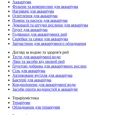
Акваріуми
Фільтри та компресори для акваріума
Нагрівачі для акваріума
Освітлення для акваріума
Помпи та насоси для акваріума
Декорації та штучні рослини для акваріума
Ґрунт для акваріума
Годівниці для акваріумних риб
Скребки та сачки для акваріума
Запчастини для акваріумного обладнання
Догляд за водою та здоров'я риб
Тести для акваріумної води
Ліки та засоби від хвороб риб
Ґрунтові добрива для акваріумних рослин
Сіль для акваріума
Активоване вугілля для акваріума
Бактерії для акваріума
Кондиціонери для акваріумної води
Засоби проти водоростей в акваріумі
Тераріумістика
Тераріуми
Обладнання для тераріумів