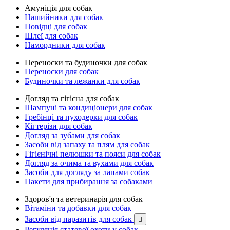
Амуніція для собак
Нашийники для собак
Повідці для собак
Шлеї для собак
Намордники для собак
Переноски та будиночки для собак
Переноски для собак
Будиночки та лежанки для собак
Догляд та гігієна для собак
Шампуні та кондиціонери для собак
Гребінці та пуходерки для собак
Кігтерізи для собак
Догляд за зубами для собак
Засоби від запаху та плям для собак
Гігієнічні пелюшки та пояси для собак
Догляд за очима та вухами для собак
Засоби для догляду за лапами собак
Пакети для прибирання за собаками
Здоров'я та ветеринарія для собак
Вітаміни та добавки для собак
Засоби від паразитів для собак

Регуляція статевої охоти у собак