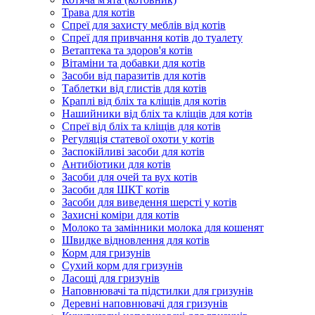
Трава для котів
Спреї для захисту меблів від котів
Спреї для привчання котів до туалету
Ветаптека та здоров'я котів
Вітаміни та добавки для котів
Засоби від паразитів для котів
Таблетки від глистів для котів
Краплі від бліх та кліщів для котів
Нашийники від бліх та кліщів для котів
Спреї від бліх та кліщів для котів
Регуляція статевої охоти у котів
Заспокійливі засоби для котів
Антибіотики для котів
Засоби для очей та вух котів
Засоби для ШКТ котів
Засоби для виведення шерсті у котів
Захисні коміри для котів
Молоко та замінники молока для кошенят
Швидке відновлення для котів
Корм для гризунів
Сухий корм для гризунів
Ласощі для гризунів
Наповнювачі та підстилки для гризунів
Деревні наповнювачі для гризунів