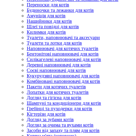
Переноски для котів
Будиночки та лежанки для котів
Амуніція для котів
Нашийники для котів
Шлеї та повідці для котів
Килимки для котів
Туалети, наповнювачі та аксесуари
Туалети та лотки для котів
Наповнювачі для котячих туалетів
Бентонітові наповнювачі для котів
Силікагелеві наповнювачі для котів
Деревні наповнювачі для котів
Соєві наповнювачі для котів
Кукурудзяні наповнювачі для котів
Комбіновані наповнювачі для котів
Пакети для котячих туалетів
Лопатки для котячих туалетів
Догляд та гігієна для котів
Шампуні та кондиціонери для котів
Гребінці та пуходерки для котів
Кігтерізи для котів
Догляд за зубами котів
Догляд за очима та вухами котів
Засоби від запаху та плям для котів
Котяча м'ята (котовник)