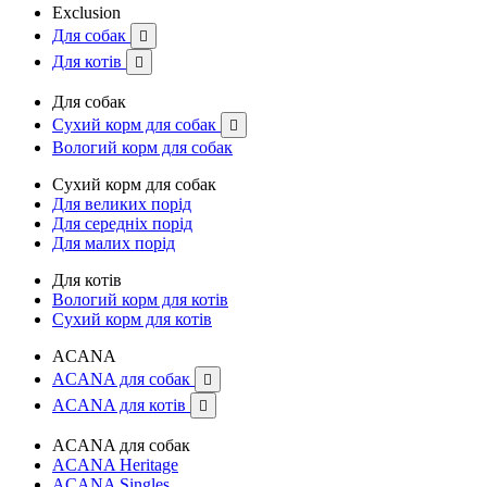
Exclusion
Для собак

Для котів

Для собак
Сухий корм для собак

Вологий корм для собак
Сухий корм для собак
Для великих порід
Для середніх порід
Для малих порід
Для котів
Вологий корм для котів
Сухий корм для котів
ACANA
ACANA для собак

ACANA для котів

ACANA для собак
ACANA Heritage
ACANA Singles