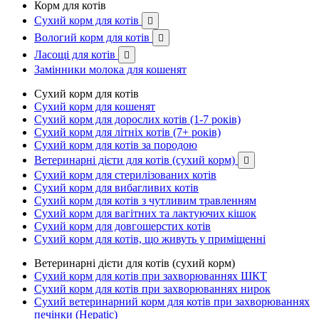
Корм для котів
Сухий корм для котів

Вологий корм для котів

Ласощі для котів

Замінники молока для кошенят
Сухий корм для котів
Сухий корм для кошенят
Сухий корм для дорослих котів (1-7 років)
Сухий корм для літніх котів (7+ років)
Сухий корм для котів за породою
Ветеринарні дієти для котів (сухий корм)

Сухий корм для стерилізованих котів
Сухий корм для вибагливих котів
Сухий корм для котів з чутливим травленням
Сухий корм для вагітних та лактуючих кішок
Сухий корм для довгошерстих котів
Сухий корм для котів, що живуть у приміщенні
Ветеринарні дієти для котів (сухий корм)
Сухий корм для котів при захворюваннях ШКТ
Сухий корм для котів при захворюваннях нирок
Сухий ветеринарний корм для котів при захворюваннях
печінки (Hepatic)