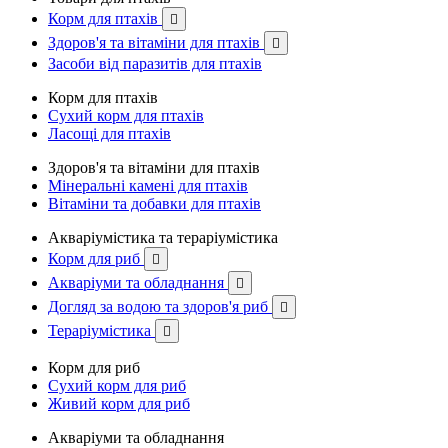
Корм для птахів

Здоров'я та вітаміни для птахів

Засоби від паразитів для птахів
Корм для птахів
Сухий корм для птахів
Ласощі для птахів
Здоров'я та вітаміни для птахів
Мінеральні камені для птахів
Вітаміни та добавки для птахів
Акваріумістика та тераріумістика
Корм для риб

Акваріуми та обладнання

Догляд за водою та здоров'я риб

Тераріумістика

Корм для риб
Сухий корм для риб
Живий корм для риб
Акваріуми та обладнання