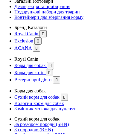
Загальні зоотовари
Дезінфекція та прибирання
Подарункові набори для тварин
Контейнери для зберігання корму
Бренд Каталоги
Royal Canin

Exclusion

ACANA

Royal Canin
Корм для собак

Корм для котів

Ветеринарні дієти

Корм для собак
Сухий корм для собак

Вологий корм для собак
Замінник молока для цуценят
Сухий корм для собак
За розміром породи (SHN)
За породою (BHN)