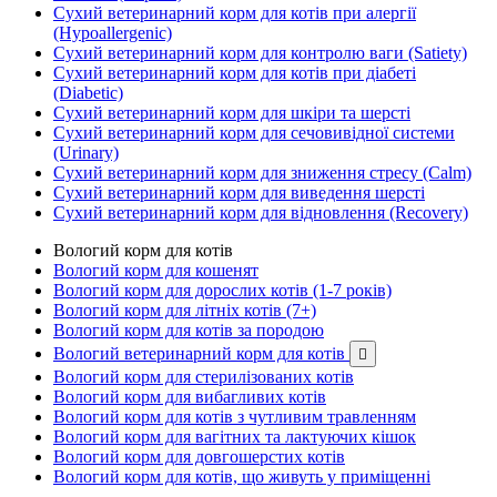
Сухий ветеринарний корм для котів при алергії
(Hypoallergenic)
Сухий ветеринарний корм для контролю ваги (Satiety)
Сухий ветеринарний корм для котів при діабеті
(Diabetic)
Сухий ветеринарний корм для шкіри та шерсті
Сухий ветеринарний корм для сечовивідної системи
(Urinary)
Сухий ветеринарний корм для зниження стресу (Calm)
Сухий ветеринарний корм для виведення шерсті
Сухий ветеринарний корм для відновлення (Recovery)
Вологий корм для котів
Вологий корм для кошенят
Вологий корм для дорослих котів (1-7 років)
Вологий корм для літніх котів (7+)
Вологий корм для котів за породою
Вологий ветеринарний корм для котів

Вологий корм для стерилізованих котів
Вологий корм для вибагливих котів
Вологий корм для котів з чутливим травленням
Вологий корм для вагітних та лактуючих кішок
Вологий корм для довгошерстих котів
Вологий корм для котів, що живуть у приміщенні