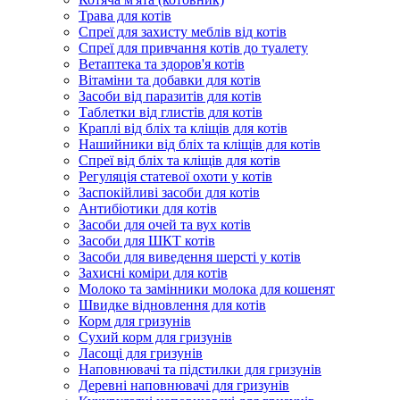
Трава для котів
Спреї для захисту меблів від котів
Спреї для привчання котів до туалету
Ветаптека та здоров'я котів
Вітаміни та добавки для котів
Засоби від паразитів для котів
Таблетки від глистів для котів
Краплі від бліх та кліщів для котів
Нашийники від бліх та кліщів для котів
Спреї від бліх та кліщів для котів
Регуляція статевої охоти у котів
Заспокійливі засоби для котів
Антибіотики для котів
Засоби для очей та вух котів
Засоби для ШКТ котів
Засоби для виведення шерсті у котів
Захисні коміри для котів
Молоко та замінники молока для кошенят
Швидке відновлення для котів
Корм для гризунів
Сухий корм для гризунів
Ласощі для гризунів
Наповнювачі та підстилки для гризунів
Деревні наповнювачі для гризунів