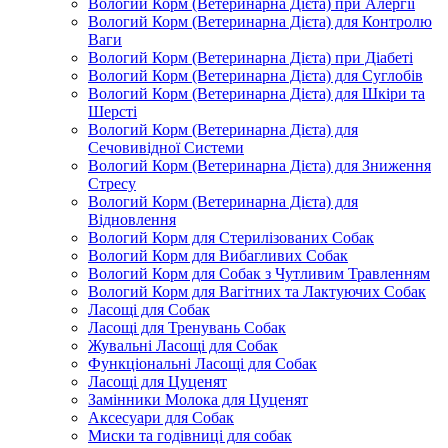
Вологий Корм (Ветеринарна Дієта) при Алергії
Вологий Корм (Ветеринарна Дієта) для Контролю
Ваги
Вологий Корм (Ветеринарна Дієта) при Діабеті
Вологий Корм (Ветеринарна Дієта) для Суглобів
Вологий Корм (Ветеринарна Дієта) для Шкіри та
Шерсті
Вологий Корм (Ветеринарна Дієта) для
Сечовивідної Системи
Вологий Корм (Ветеринарна Дієта) для Зниження
Стресу
Вологий Корм (Ветеринарна Дієта) для
Відновлення
Вологий Корм для Стерилізованих Собак
Вологий Корм для Вибагливих Собак
Вологий Корм для Собак з Чутливим Травленням
Вологий Корм для Вагітних та Лактуючих Собак
Ласощі для Собак
Ласощі для Тренувань Собак
Жувальні Ласощі для Собак
Функціональні Ласощі для Собак
Ласощі для Цуценят
Замінники Молока для Цуценят
Аксесуари для Собак
Миски та годівниці для собак