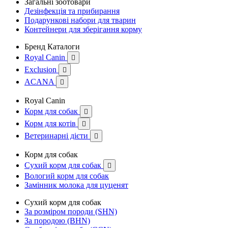
Загальні зоотовари
Дезінфекція та прибирання
Подарункові набори для тварин
Контейнери для зберігання корму
Бренд Каталоги
Royal Canin

Exclusion

ACANA

Royal Canin
Корм для собак

Корм для котів

Ветеринарні дієти

Корм для собак
Сухий корм для собак

Вологий корм для собак
Замінник молока для цуценят
Сухий корм для собак
За розміром породи (SHN)
За породою (BHN)