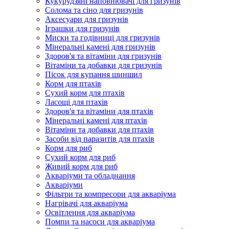
Кукурудзяні наповнювачі для гризунів
Солома та сіно для гризунів
Аксесуари для гризунів
Іграшки для гризунів
Миски та годівниці для гризунів
Мінеральні камені для гризунів
Здоров'я та вітаміни для гризунів
Вітаміни та добавки для гризунів
Пісок для купання шиншил
Корм для птахів
Сухий корм для птахів
Ласощі для птахів
Здоров'я та вітаміни для птахів
Мінеральні камені для птахів
Вітаміни та добавки для птахів
Засоби від паразитів для птахів
Корм для риб
Сухий корм для риб
Живий корм для риб
Акваріуми та обладнання
Акваріуми
Фільтри та компресори для акваріума
Нагрівачі для акваріума
Освітлення для акваріума
Помпи та насоси для акваріума