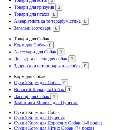
Товари для котів

Товари для гризунів

Товари для птахів

Акваріумістика та тераріумістика

Загальні зоотовари

Товари для Собак
Корм для Собак

Аксесуари для Собак

Догляд та гігієна для собак

Здоров'я та ветеринарія для собак

Корм для Собак
Сухий Корм для Собак

Вологий Корм для Собак

Ласощі для Собак

Замінники Молока для Цуценят
Сухий Корм для Собак
Сухий Корм для Цуценят
Сухий Корм для Дорослих Собак (1-6 років)
Сухий Корм для Літніх Собак (7+ років)