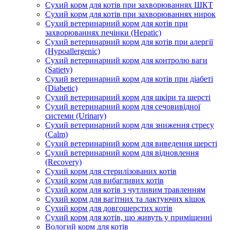
Сухий корм для котів при захворюваннях ШКТ
Сухий корм для котів при захворюваннях нирок
Сухий ветеринарний корм для котів при
захворюваннях печінки (Hepatic)
Сухий ветеринарний корм для котів при алергії
(Hypoallergenic)
Сухий ветеринарний корм для контролю ваги
(Satiety)
Сухий ветеринарний корм для котів при діабеті
(Diabetic)
Сухий ветеринарний корм для шкіри та шерсті
Сухий ветеринарний корм для сечовивідної
системи (Urinary)
Сухий ветеринарний корм для зниження стресу
(Calm)
Сухий ветеринарний корм для виведення шерсті
Сухий ветеринарний корм для відновлення
(Recovery)
Сухий корм для стерилізованих котів
Сухий корм для вибагливих котів
Сухий корм для котів з чутливим травленням
Сухий корм для вагітних та лактуючих кішок
Сухий корм для довгошерстих котів
Сухий корм для котів, що живуть у приміщенні
Вологий корм для котів