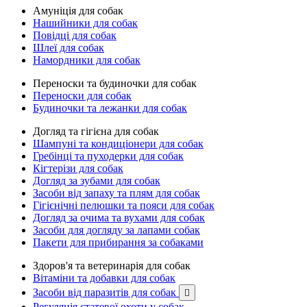
Амуніція для собак
Нашийники для собак
Повідці для собак
Шлеї для собак
Намордники для собак
Переноски та будиночки для собак
Переноски для собак
Будиночки та лежанки для собак
Догляд та гігієна для собак
Шампуні та кондиціонери для собак
Гребінці та пуходерки для собак
Кігтерізи для собак
Догляд за зубами для собак
Засоби від запаху та плям для собак
Гігієнічні пелюшки та пояси для собак
Догляд за очима та вухами для собак
Засоби для догляду за лапами собак
Пакети для прибирання за собаками
Здоров'я та ветеринарія для собак
Вітаміни та добавки для собак
Засоби від паразитів для собак

Регуляція статевої охоти у собак