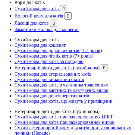
Корм для котів
Сухий корм для котів

Вологий корм для котів

Ласощі для котів

Замінники молока для кошенят
Сухий корм для котів
Сухий корм для кошенят
Сухий корм для дорослих котів (1-7 років)
Сухий корм для літніх котів (7+ років)
Сухий корм для котів за породою
Ветеринарні дієти для котів (сухий корм)

Сухий корм для стерилізованих котів
Сухий корм для вибагливих котів
Сухий корм для котів з чутливим травленням
Сухий корм для вагітних та лактуючих кішок
Сухий корм для довгошерстих котів
Сухий корм для котів, що живуть у приміщенні
Ветеринарні дієти для котів (сухий корм)
Сухий корм для котів при захворюваннях ШКТ
Сухий корм для котів при захворюваннях нирок
Сухий ветеринарний корм для котів при захворюваннях
печінки (Hepatic)