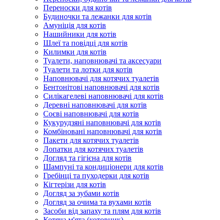
Переноски для котів
Будиночки та лежанки для котів
Амуніція для котів
Нашийники для котів
Шлеї та повідці для котів
Килимки для котів
Туалети, наповнювачі та аксесуари
Туалети та лотки для котів
Наповнювачі для котячих туалетів
Бентонітові наповнювачі для котів
Силікагелеві наповнювачі для котів
Деревні наповнювачі для котів
Соєві наповнювачі для котів
Кукурудзяні наповнювачі для котів
Комбіновані наповнювачі для котів
Пакети для котячих туалетів
Лопатки для котячих туалетів
Догляд та гігієна для котів
Шампуні та кондиціонери для котів
Гребінці та пуходерки для котів
Кігтерізи для котів
Догляд за зубами котів
Догляд за очима та вухами котів
Засоби від запаху та плям для котів
Котяча м'ята (котовник)