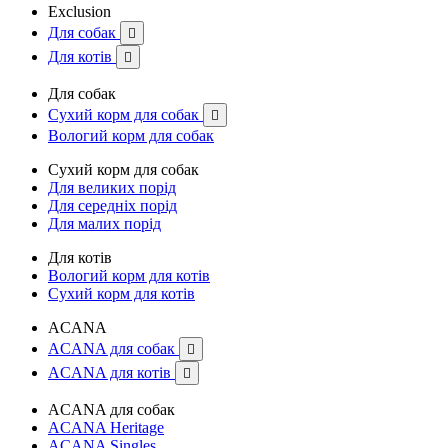
Exclusion
Для собак

Для котів

Для собак
Сухий корм для собак

Вологий корм для собак
Сухий корм для собак
Для великих порід
Для середніх порід
Для малих порід
Для котів
Вологий корм для котів
Сухий корм для котів
ACANA
ACANA для собак

ACANA для котів

ACANA для собак
ACANA Heritage
ACANA Singles