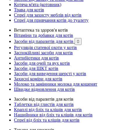
Котяча м'ята (котовник)
Трава для котів
Спреї для захисту меблів від котів
Спреї для привчання котів до туалету
Ветаптека та здоров'я котів
Вітаміни та добавки для котів
Засоби від паразитів для котів

Регуляція статевої охоти у котів
Заспокійливі засоби для котів
Антибіотики для котів
Засоби для очей та вух котів
Засоби для ШКТ котів
Засоби для виведення шерсті у котів
Захисні коміри для котів
Молоко та замінники молока для кошенят
Швидке відновлення для котів
Засоби від паразитів для котів
Таблетки від глистів для котів
Краплі від бліх та кліщів для котів
Нашийники від бліх та кліщів для котів
Спреї від бліх та кліщів для котів
Товари для гризунів