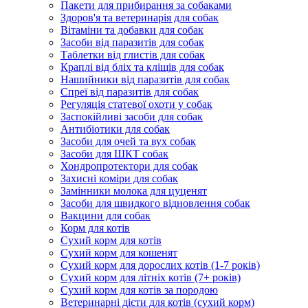
Пакети для прибирання за собаками
Здоров'я та ветеринарія для собак
Вітаміни та добавки для собак
Засоби від паразитів для собак
Таблетки від глистів для собак
Краплі від бліх та кліщів для собак
Нашийники від паразитів для собак
Спреї від паразитів для собак
Регуляція статевої охоти у собак
Заспокійливі засоби для собак
Антибіотики для собак
Засоби для очей та вух собак
Засоби для ШКТ собак
Хондропротектори для собак
Захисні коміри для собак
Замінники молока для цуценят
Засоби для швидкого відновлення собак
Вакцини для собак
Корм для котів
Сухий корм для котів
Сухий корм для кошенят
Сухий корм для дорослих котів (1-7 років)
Сухий корм для літніх котів (7+ років)
Сухий корм для котів за породою
Ветеринарні дієти для котів (сухий корм)