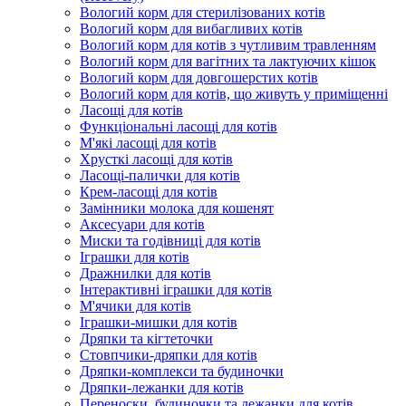
Вологий корм для стерилізованих котів
Вологий корм для вибагливих котів
Вологий корм для котів з чутливим травленням
Вологий корм для вагітних та лактуючих кішок
Вологий корм для довгошерстих котів
Вологий корм для котів, що живуть у приміщенні
Ласощі для котів
Функціональні ласощі для котів
М'які ласощі для котів
Хрусткі ласощі для котів
Ласощі-палички для котів
Крем-ласощі для котів
Замінники молока для кошенят
Аксесуари для котів
Миски та годівниці для котів
Іграшки для котів
Дражнилки для котів
Інтерактивні іграшки для котів
М'ячики для котів
Іграшки-мишки для котів
Дряпки та кігтеточки
Стовпчики-дряпки для котів
Дряпки-комплекси та будиночки
Дряпки-лежанки для котів
Переноски, будиночки та лежанки для котів