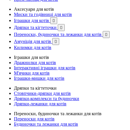
Аксесуари для котів
Миски та годівниці для котів
Іграшки для котів

Дряпки та кігтеточки

Переноски, будиночки та лежанки для котів

Амуніція для котів

Килимки для котів
Іграшки для котів
Дражнилки для котів
Інтерактивні іграшки для котів
М'ячики для котів
Іграшки-мишки для котів
Дряпки та кігтеточки
Стовпчики-дряпки для котів
Дряпки-комплекси та будиночки
Дряпки-лежанки для котів
Переноски, будиночки та лежанки для котів
Переноски для котів
Будиночки та лежанки для котів