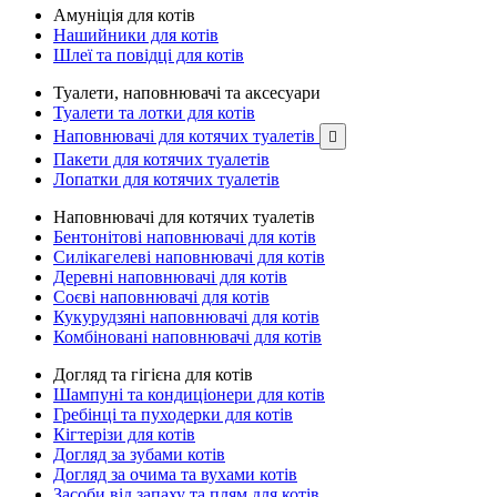
Амуніція для котів
Нашийники для котів
Шлеї та повідці для котів
Туалети, наповнювачі та аксесуари
Туалети та лотки для котів
Наповнювачі для котячих туалетів

Пакети для котячих туалетів
Лопатки для котячих туалетів
Наповнювачі для котячих туалетів
Бентонітові наповнювачі для котів
Силікагелеві наповнювачі для котів
Деревні наповнювачі для котів
Соєві наповнювачі для котів
Кукурудзяні наповнювачі для котів
Комбіновані наповнювачі для котів
Догляд та гігієна для котів
Шампуні та кондиціонери для котів
Гребінці та пуходерки для котів
Кігтерізи для котів
Догляд за зубами котів
Догляд за очима та вухами котів
Засоби від запаху та плям для котів