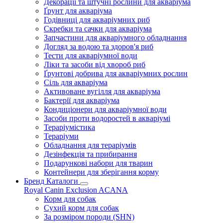
Декорації та штучні рослини для акваріума
Ґрунт для акваріума
Годівниці для акваріумних риб
Скребки та сачки для акваріума
Запчастини для акваріумного обладнання
Догляд за водою та здоров'я риб
Тести для акваріумної води
Ліки та засоби від хвороб риб
Ґрунтові добрива для акваріумних рослин
Сіль для акваріума
Активоване вугілля для акваріума
Бактерії для акваріума
Кондиціонери для акваріумної води
Засоби проти водоростей в акваріумі
Тераріумістика
Тераріуми
Обладнання для тераріумів
Дезінфекція та прибирання
Подарункові набори для тварин
Контейнери для зберігання корму
Бренд Каталоги
Royal Canin
Exclusion
ACANA
Корм для собак
Сухий корм для собак
За розміром породи (SHN)