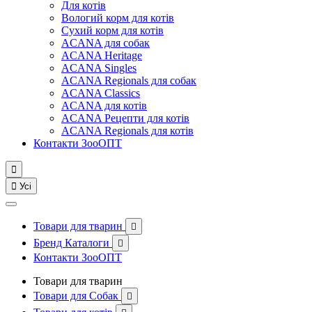
Для котів
Вологий корм для котів
Сухий корм для котів
ACANA для собак
ACANA Heritage
ACANA Singles
ACANA Regionals для собак
ACANA Classics
ACANA для котів
ACANA Рецепти для котів
ACANA Regionals для котів
Контакти ЗооОПТ


Усі
Товари для тварин

Бренд Каталоги

Контакти ЗооОПТ
Товари для тварин
Товари для Собак
