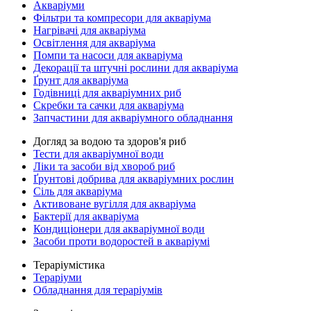
Акваріуми
Фільтри та компресори для акваріума
Нагрівачі для акваріума
Освітлення для акваріума
Помпи та насоси для акваріума
Декорації та штучні рослини для акваріума
Ґрунт для акваріума
Годівниці для акваріумних риб
Скребки та сачки для акваріума
Запчастини для акваріумного обладнання
Догляд за водою та здоров'я риб
Тести для акваріумної води
Ліки та засоби від хвороб риб
Ґрунтові добрива для акваріумних рослин
Сіль для акваріума
Активоване вугілля для акваріума
Бактерії для акваріума
Кондиціонери для акваріумної води
Засоби проти водоростей в акваріумі
Тераріумістика
Тераріуми
Обладнання для тераріумів