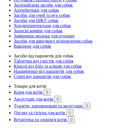
Заспокійливі засоби для собак
Антибіотики для собак
Засоби для очей та вух собак
Засоби для ШКТ собак
Хондропротектори для собак
Захисні коміри для собак
Замінники молока для цуценят
Засоби для швидкого відновлення собак
Вакцини для собак
Засоби від паразитів для собак
Таблетки від глистів для собак
Краплі від бліх та кліщів для собак
Нашийники від паразитів для собак
Спреї від паразитів для собак
Товари для котів
Корм для котів

Аксесуари для котів

Туалети, наповнювачі та аксесуари

Догляд та гігієна для котів

Ветаптека та здоров'я котів
