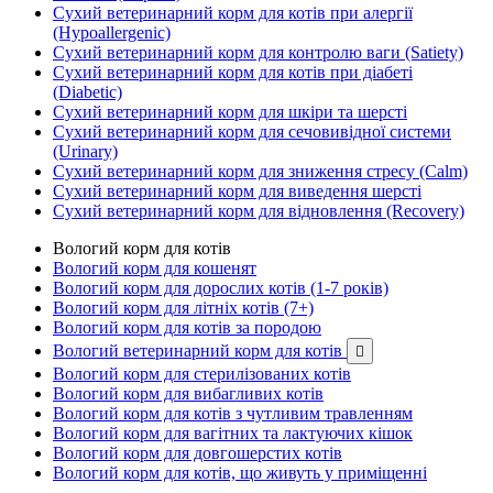
Сухий ветеринарний корм для котів при алергії
(Hypoallergenic)
Сухий ветеринарний корм для контролю ваги (Satiety)
Сухий ветеринарний корм для котів при діабеті
(Diabetic)
Сухий ветеринарний корм для шкіри та шерсті
Сухий ветеринарний корм для сечовивідної системи
(Urinary)
Сухий ветеринарний корм для зниження стресу (Calm)
Сухий ветеринарний корм для виведення шерсті
Сухий ветеринарний корм для відновлення (Recovery)
Вологий корм для котів
Вологий корм для кошенят
Вологий корм для дорослих котів (1-7 років)
Вологий корм для літніх котів (7+)
Вологий корм для котів за породою
Вологий ветеринарний корм для котів

Вологий корм для стерилізованих котів
Вологий корм для вибагливих котів
Вологий корм для котів з чутливим травленням
Вологий корм для вагітних та лактуючих кішок
Вологий корм для довгошерстих котів
Вологий корм для котів, що живуть у приміщенні