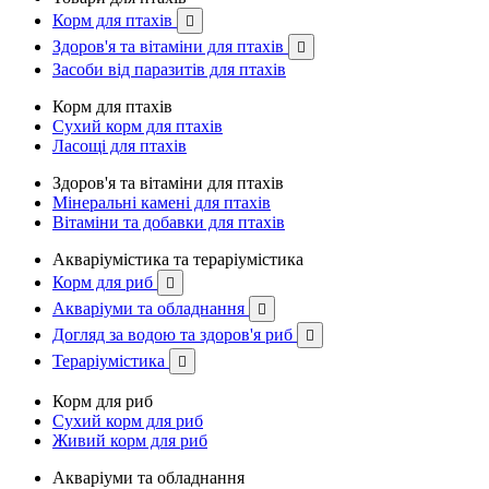
Корм для птахів

Здоров'я та вітаміни для птахів

Засоби від паразитів для птахів
Корм для птахів
Сухий корм для птахів
Ласощі для птахів
Здоров'я та вітаміни для птахів
Мінеральні камені для птахів
Вітаміни та добавки для птахів
Акваріумістика та тераріумістика
Корм для риб

Акваріуми та обладнання

Догляд за водою та здоров'я риб

Тераріумістика

Корм для риб
Сухий корм для риб
Живий корм для риб
Акваріуми та обладнання