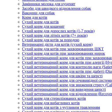
Замінники молока для цуценят
Засоби для швидкого відновлення собак
Вакцини для собак
Корм для котів
Сухий корм для котів
Сухий корм для кошенят
Сухий корм для дорослих котів (1-7 років)
Сухий корм для літніх котів (7+ років)
Сухий корм для котів за породою
Ветеринарні дієти для котів (сухий корм)
Сухий корм для котів при захворюваннях ШКТ
Сухий корм для котів при захворюваннях нирок
Сухий ветеринарний корм для котів при захворюван
Сухий ветеринарний корм для котів при алергії (Hyp
Сухий ветеринарний корм для контролю ваги (Satiet
Сухий ветеринарний корм для котів при діабеті (Diab
Сухий ветеринарний корм для шкіри та шерсті
Сухий ветеринарний корм для сечовивідної системи 
Сухий ветеринарний корм для зниження стресу (Ca
Сухий ветеринарний корм для виведення шерсті
Сухий ветеринарний корм для відновлення (Recover
Сухий корм для стерилізованих котів
Сухий корм для вибагливих котів
Сухий корм для котів з чутливим травленням
Сухий корм для вагітних та лактуючих кішок