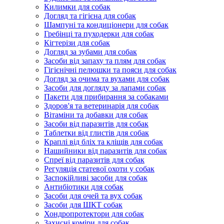
Килимки для собак
Догляд та гігієна для собак
Шампуні та кондиціонери для собак
Гребінці та пуходерки для собак
Кігтерізи для собак
Догляд за зубами для собак
Засоби від запаху та плям для собак
Гігієнічні пелюшки та пояси для собак
Догляд за очима та вухами для собак
Засоби для догляду за лапами собак
Пакети для прибирання за собаками
Здоров'я та ветеринарія для собак
Вітаміни та добавки для собак
Засоби від паразитів для собак
Таблетки від глистів для собак
Краплі від бліх та кліщів для собак
Нашийники від паразитів для собак
Спреї від паразитів для собак
Регуляція статевої охоти у собак
Заспокійливі засоби для собак
Антибіотики для собак
Засоби для очей та вух собак
Засоби для ШКТ собак
Хондропротектори для собак
Захисні коміри для собак