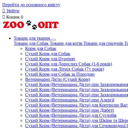
Перейти до основного вмісту

Увійти

Кошик
0
Товари для тварин
Товари для Собак
Товари для котів
Товари для гризунів
Т
Корм для Собак
Сухий Корм для Собак
Сухий Корм для Цуценят
Сухий Корм для Дорослих Собак (1-6 років)
Сухий Корм для Літніх Собак (7+ років)
Сухий Корм для Собак за Породою
Ветеринарні Дієти (Сухий Корм)
Сухий Корм (Ветеринарна Дієта) при Захворюван
Сухий Корм (Ветеринарна Дієта) при Захворюванн
Сухий Корм (Ветеринарна Дієта) при Захворюванн
Сухий Корм (Ветеринарна Дієта) при Алергії
Сухий Корм (Ветеринарна Дієта) для Контролю Ваг
Сухий Корм (Ветеринарна Дієта) при Діабеті
Сухий Корм (Ветеринарна Дієта) для Суглобів
Сухий Корм (Ветеринарна Дієта) для Шкіри та Шерс
Сухий Корм (Ветеринарна Дієта) для Сечовивідної