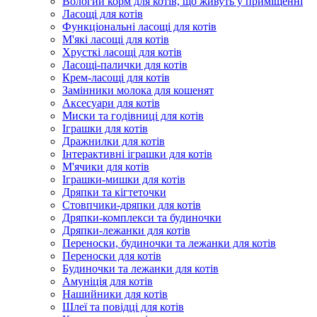
Вологий корм для котів, що живуть у приміщенні
Ласощі для котів
Функціональні ласощі для котів
М'які ласощі для котів
Хрусткі ласощі для котів
Ласощі-палички для котів
Крем-ласощі для котів
Замінники молока для кошенят
Аксесуари для котів
Миски та годівниці для котів
Іграшки для котів
Дражнилки для котів
Інтерактивні іграшки для котів
М'ячики для котів
Іграшки-мишки для котів
Дряпки та кігтеточки
Стовпчики-дряпки для котів
Дряпки-комплекси та будиночки
Дряпки-лежанки для котів
Переноски, будиночки та лежанки для котів
Переноски для котів
Будиночки та лежанки для котів
Амуніція для котів
Нашийники для котів
Шлеї та повідці для котів