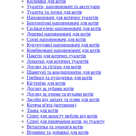
Килимки для котів
Туалети, наповнювачі та аксесуари
Туалети та лотки для котів
Наповнювачі для котячих туалетів
Бентонітові наповнювачі для котів
Силікагелеві наповнювачі для котів
Деревні наповнювачі для котів
Соєві наповнювачі для котів
Кукурудзяні наповнювачі для котів
Комбіновані наповнювачі для котів
Пакети для котячих туалетів
Лопатки для котячих туалетів
Догляд та гігієна для котів
Шампуні та кондиціонери для котів
Гребінці та пуходерки для котів
Кігтерізи для котів
Догляд за зубами котів
Догляд за очима та вухами котів
Засоби від запаху та плям для котів
Котяча м'ята (котовник)
Трава для котів
Спреї для захисту меблів від котів
Спреї для привчання котів до туалету
Ветаптека та здоров'я котів
Вітаміни та добавки для котів