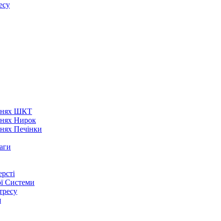
есу
аннях ШКТ
ннях Нирок
ннях Печінки
аги
рсті
ої Системи
тресу
я