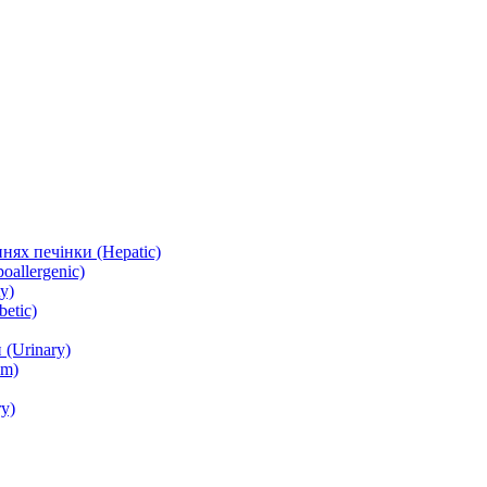
нях печінки (Hepatic)
oallergenic)
y)
etic)
(Urinary)
lm)
y)