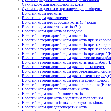
Сухий корм для довгошерстих котів
Сухий корм для котів, що живуть у приміщенні
Вологий корм для котів
Вологий корм для кошенят
Вологий корм для дорослих котів (1-7 років)
Вологий корм для літніх котів (7+)
Вологий корм для котів за породою
Вологий ветеринарний корм для котів
Вологий ветеринарний корм для котів при захворюва
Вологий ветеринарний корм для котів при захворюв
Вологий ветеринарний корм для котів при захворюв
Вологий ветеринарний корм для котів при алергії (H
Вологий ветеринарний корм для контролю ваги (Sati
Вологий ветеринарний корм для котів при діабеті (Di
Вологий ветеринарний корм для шкіри та шерсті
Вологий ветеринарний корм для сечовивідної систем
Вологий ветеринарний корм для зниження стресу (
Вологий ветеринарний корм для виведення шерсті
Вологий ветеринарний корм для відновлення (Recov
Вологий корм для стерилізованих котів
Вологий корм для вибагливих котів
Вологий корм для котів з чутливим травленням
Вологий корм для вагітних та лактуючих кішок
Вологий корм для довгошерстих котів