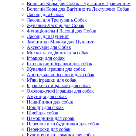
Вологий Корм для Собак з Чутливим Травленням
Вологий Корм для Вагітних та Лактуючих Собак
Ласощі для Собак
Ласощі для Тренувань Собак
Жувальні Ласощі для Собак
Функціональні Ласощі для Собак
Ласощі для Цуценят
Замінники Молока для Цуценят
Аксесуари для Собак
Миски та годівниці для собак
Іграшки для собак
Інтерактивні іграшки для собак
Жувальні іграшки для собак
Апортувальні іграшки для собак
М'які іграшки для собак
Іграшки з пищалкою для собак
Охолоджуючі іграшки для собак
Амуніція для собак
Нашийники для собак
Повідці для собак
Шлеї для собак
Намордники для собак
Переноски та будиночки для собак
Переноски для собак
Будиночки та лежанки для собак