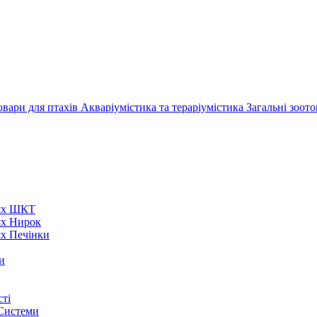
овари для птахів
Акваріумістика та тераріумістика
Загальні зоот
нях ШКТ
ях Нирок
ях Печінки
и
ті
 Системи