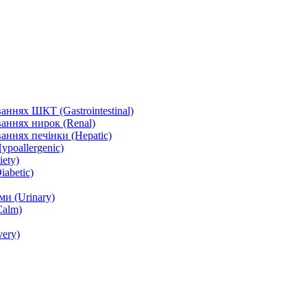
ннях ШКТ (Gastrointestinal)
аннях нирок (Renal)
аннях печінки (Hepatic)
ypoallergenic)
ety)
abetic)
и (Urinary)
Calm)
ery)