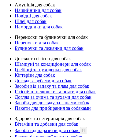
Амуніція для собак
Нашийники для собак
Повідці для собак
Шлеї для собак
Намордники для собак
Переноски та будиночки для собак
Переноски для собак
Будиночки та лежанки для собак
Догляд та гігієна для собак
Шампуні та кондиціонери для собак
Гребінці та пуходерки для собак
Кігтерізи для собак
Догляд за зубами для собак
Засоби від запаху та плям для собак
Гігієнічні пелюшки та пояси для собак
Догляд за очима та вухами для собак
Засоби для догляду за лапами собак
Пакети для прибирання за собаками
Здоров'я та ветеринарія для собак
Вітаміни та добавки для собак
Засоби від паразитів для собак

Регуляція статевої охоти у собак