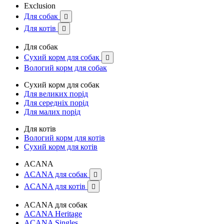
Exclusion
Для собак

Для котів

Для собак
Сухий корм для собак

Вологий корм для собак
Сухий корм для собак
Для великих порід
Для середніх порід
Для малих порід
Для котів
Вологий корм для котів
Сухий корм для котів
ACANA
ACANA для собак

ACANA для котів

ACANA для собак
ACANA Heritage
ACANA Singles