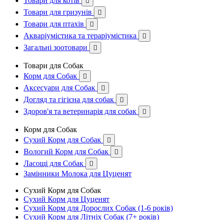
Товари для котів

Товари для гризунів

Товари для птахів

Акваріумістика та тераріумістика

Загальні зоотовари

Товари для Собак
Корм для Собак

Аксесуари для Собак

Догляд та гігієна для собак

Здоров'я та ветеринарія для собак

Корм для Собак
Сухий Корм для Собак

Вологий Корм для Собак

Ласощі для Собак

Замінники Молока для Цуценят
Сухий Корм для Собак
Сухий Корм для Цуценят
Сухий Корм для Дорослих Собак (1-6 років)
Сухий Корм для Літніх Собак (7+ років)