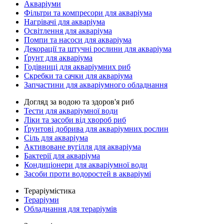
Акваріуми
Фільтри та компресори для акваріума
Нагрівачі для акваріума
Освітлення для акваріума
Помпи та насоси для акваріума
Декорації та штучні рослини для акваріума
Ґрунт для акваріума
Годівниці для акваріумних риб
Скребки та сачки для акваріума
Запчастини для акваріумного обладнання
Догляд за водою та здоров'я риб
Тести для акваріумної води
Ліки та засоби від хвороб риб
Ґрунтові добрива для акваріумних рослин
Сіль для акваріума
Активоване вугілля для акваріума
Бактерії для акваріума
Кондиціонери для акваріумної води
Засоби проти водоростей в акваріумі
Тераріумістика
Тераріуми
Обладнання для тераріумів