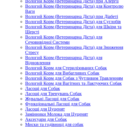
Вологий Корм (Ветеринарна Дієта) при Алергії
Вологий Корм (Ветеринарна Дієта) для Контролю
Ваги
Вологий Корм (Ветеринарна Дієта) при Діабеті
Вологий Корм (Ветеринарна Дієта) для Суглобів
Вологий Корм (Ветеринарна Дієта) для Шкіри та
Шерсті
Вологий Корм (Ветеринарна Дієта) для
Сечовивідної Системи
Вологий Корм (Ветеринарна Дієта) для Зниження
Стресу
Вологий Корм (Ветеринарна Дієта) для
Відновлення
Вологий Корм для Стерилізованих Собак
Вологий Корм для Вибагливих Собак
Вологий Корм для Собак з Чутливим Травленням
Вологий Корм для Вагітних та Лактуючих Собак
Ласощі для Собак
Ласощі для Тренувань Собак
Жувальні Ласощі для Собак
Функціональні Ласощі для Собак
Ласощі для Цуценят
Замінники Молока для Цуценят
Аксесуари для Собак
Миски та годівниці для собак