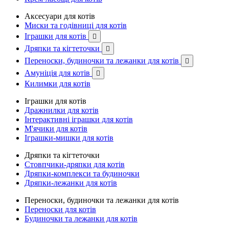
Аксесуари для котів
Миски та годівниці для котів
Іграшки для котів

Дряпки та кігтеточки

Переноски, будиночки та лежанки для котів

Амуніція для котів

Килимки для котів
Іграшки для котів
Дражнилки для котів
Інтерактивні іграшки для котів
М'ячики для котів
Іграшки-мишки для котів
Дряпки та кігтеточки
Стовпчики-дряпки для котів
Дряпки-комплекси та будиночки
Дряпки-лежанки для котів
Переноски, будиночки та лежанки для котів
Переноски для котів
Будиночки та лежанки для котів