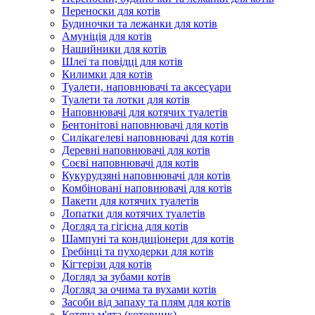
Переноски для котів
Будиночки та лежанки для котів
Амуніція для котів
Нашийники для котів
Шлеї та повідці для котів
Килимки для котів
Туалети, наповнювачі та аксесуари
Туалети та лотки для котів
Наповнювачі для котячих туалетів
Бентонітові наповнювачі для котів
Силікагелеві наповнювачі для котів
Деревні наповнювачі для котів
Соєві наповнювачі для котів
Кукурудзяні наповнювачі для котів
Комбіновані наповнювачі для котів
Пакети для котячих туалетів
Лопатки для котячих туалетів
Догляд та гігієна для котів
Шампуні та кондиціонери для котів
Гребінці та пуходерки для котів
Кігтерізи для котів
Догляд за зубами котів
Догляд за очима та вухами котів
Засоби від запаху та плям для котів
Котяча м'ята (котовник)