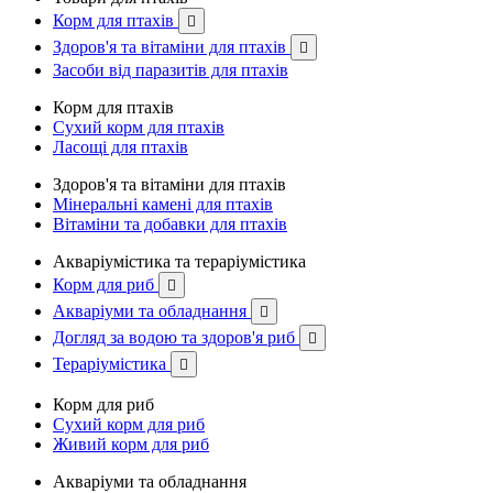
Корм для птахів

Здоров'я та вітаміни для птахів

Засоби від паразитів для птахів
Корм для птахів
Сухий корм для птахів
Ласощі для птахів
Здоров'я та вітаміни для птахів
Мінеральні камені для птахів
Вітаміни та добавки для птахів
Акваріумістика та тераріумістика
Корм для риб

Акваріуми та обладнання

Догляд за водою та здоров'я риб

Тераріумістика

Корм для риб
Сухий корм для риб
Живий корм для риб
Акваріуми та обладнання