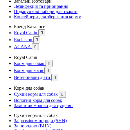
Загальні зоотовари
Дезінфекція та прибирання
Подарункові набори для тварин
Контейнери для зберігання корму
Бренд Каталоги
Royal Canin

Exclusion

ACANA

Royal Canin
Корм для собак

Корм для котів

Ветеринарні дієти

Корм для собак
Сухий корм для собак

Вологий корм для собак
Замінник молока для цуценят
Сухий корм для собак
За розміром породи (SHN)
За породою (BHN)