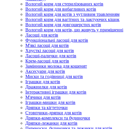
Вологий корм для стерилізованих котів
Вологий корм для вибагливих котів
Вологий корм для котів з чутливим травленням
Вологий корм для вагітних та лактуючих кішок
Вологий корм для довгошерстих котів
Вологий корм для котів, що живуть у приміщенні
Ласощі для котів
Функціональні ласощі для котів
М'які ласощі для котів
Хрусткі ласощі для котів
Ласощі-палички для котів
Крем-ласощі для котів
Замінники молока для кошенят
Аксесуари для котів
Миски та годівниці для котів
Іграшки для котів
Дражнилки для котів
Інтерактивні іграшки для котів
М'ячики для котів
Іграшки-мишки для котів
Дряпки та кігтеточки
Стовпчики-дряпки для котів
Дряпки-комплекси та будиночки
Дряпки-лежанки для котів
Переноски, будиночки та лежанки для котів