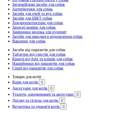
Заспокійливі засоби для собак
Антибіотики для собак
Засоби для очей та вух собак
Засоби для ШКТ собак
Хондропротектори для собак
Захисні коміри для собак
Замінники молока для цуценят
Засоби для швидкого відновлення собак
Вакцини для собак
Засоби від паразитів для собак
Таблетки від глистів для собак
Краплі від бліх та кліщів для собак
Нашийники від паразитів для собак
Спреї від паразитів для собак
Товари для котів
Корм для котів

Аксесуари для котів

Туалети, наповнювачі та аксесуари

Догляд та гігієна для котів

Ветаптека та здоров'я котів
