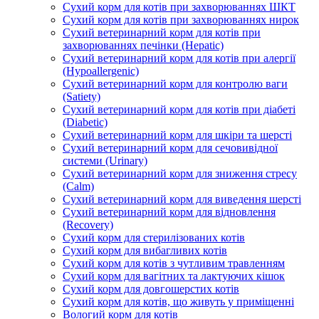
Сухий корм для котів при захворюваннях ШКТ
Сухий корм для котів при захворюваннях нирок
Сухий ветеринарний корм для котів при
захворюваннях печінки (Hepatic)
Сухий ветеринарний корм для котів при алергії
(Hypoallergenic)
Сухий ветеринарний корм для контролю ваги
(Satiety)
Сухий ветеринарний корм для котів при діабеті
(Diabetic)
Сухий ветеринарний корм для шкіри та шерсті
Сухий ветеринарний корм для сечовивідної
системи (Urinary)
Сухий ветеринарний корм для зниження стресу
(Calm)
Сухий ветеринарний корм для виведення шерсті
Сухий ветеринарний корм для відновлення
(Recovery)
Сухий корм для стерилізованих котів
Сухий корм для вибагливих котів
Сухий корм для котів з чутливим травленням
Сухий корм для вагітних та лактуючих кішок
Сухий корм для довгошерстих котів
Сухий корм для котів, що живуть у приміщенні
Вологий корм для котів