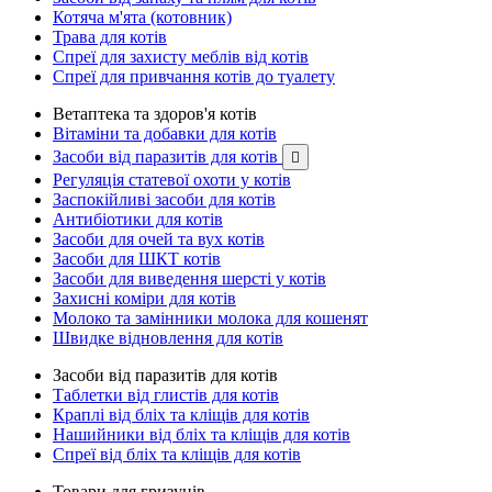
Котяча м'ята (котовник)
Трава для котів
Спреї для захисту меблів від котів
Спреї для привчання котів до туалету
Ветаптека та здоров'я котів
Вітаміни та добавки для котів
Засоби від паразитів для котів

Регуляція статевої охоти у котів
Заспокійливі засоби для котів
Антибіотики для котів
Засоби для очей та вух котів
Засоби для ШКТ котів
Засоби для виведення шерсті у котів
Захисні коміри для котів
Молоко та замінники молока для кошенят
Швидке відновлення для котів
Засоби від паразитів для котів
Таблетки від глистів для котів
Краплі від бліх та кліщів для котів
Нашийники від бліх та кліщів для котів
Спреї від бліх та кліщів для котів
Товари для гризунів