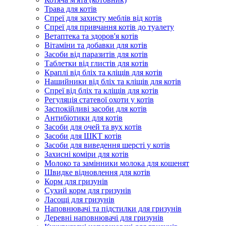
Трава для котів
Спреї для захисту меблів від котів
Спреї для привчання котів до туалету
Ветаптека та здоров'я котів
Вітаміни та добавки для котів
Засоби від паразитів для котів
Таблетки від глистів для котів
Краплі від бліх та кліщів для котів
Нашийники від бліх та кліщів для котів
Спреї від бліх та кліщів для котів
Регуляція статевої охоти у котів
Заспокійливі засоби для котів
Антибіотики для котів
Засоби для очей та вух котів
Засоби для ШКТ котів
Засоби для виведення шерсті у котів
Захисні коміри для котів
Молоко та замінники молока для кошенят
Швидке відновлення для котів
Корм для гризунів
Сухий корм для гризунів
Ласощі для гризунів
Наповнювачі та підстилки для гризунів
Деревні наповнювачі для гризунів