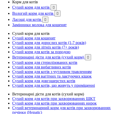
Корм для котів
Сухий корм для котів

Вологий корм для котів

Ласощі для котів

Замінники молока для кошенят
Сухий корм для котів
Сухий корм для кошенят
Сухий корм для дорослих котів (1-7 років)
Сухий корм для літніх котів (7+ років)
Сухий корм для котів за породою
Ветеринарні дієти для котів (сухий корм)

Сухий корм для стерилізованих котів
Сухий корм для вибагливих котів
Сухий корм для котів з чутливим травленням
Сухий корм для вагітних та лактуючих кішок
Сухий корм для довгошерстих котів
Сухий корм для котів, що живуть у приміщенні
Ветеринарні дієти для котів (сухий корм)
Сухий корм для котів при захворюваннях ШКТ
Сухий корм для котів при захворюваннях нирок
Сухий ветеринарний корм для котів при захворюваннях
печінки (Hepatic)