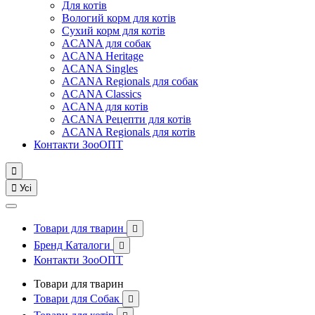
Для котів
Вологий корм для котів
Сухий корм для котів
ACANA для собак
ACANA Heritage
ACANA Singles
ACANA Regionals для собак
ACANA Classics
ACANA для котів
ACANA Рецепти для котів
ACANA Regionals для котів
Контакти ЗооОПТ


Усі
Товари для тварин

Бренд Каталоги

Контакти ЗооОПТ
Товари для тварин
Товари для Собак
