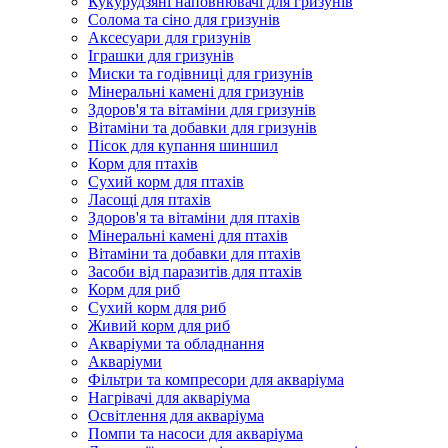
Кукурудзяні наповнювачі для гризунів
Солома та сіно для гризунів
Аксесуари для гризунів
Іграшки для гризунів
Миски та годівниці для гризунів
Мінеральні камені для гризунів
Здоров'я та вітаміни для гризунів
Вітаміни та добавки для гризунів
Пісок для купання шиншил
Корм для птахів
Сухий корм для птахів
Ласощі для птахів
Здоров'я та вітаміни для птахів
Мінеральні камені для птахів
Вітаміни та добавки для птахів
Засоби від паразитів для птахів
Корм для риб
Сухий корм для риб
Живий корм для риб
Акваріуми та обладнання
Акваріуми
Фільтри та компресори для акваріума
Нагрівачі для акваріума
Освітлення для акваріума
Помпи та насоси для акваріума