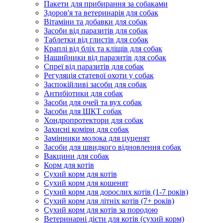
Пакети для прибирання за собаками
Здоров'я та ветеринарія для собак
Вітаміни та добавки для собак
Засоби від паразитів для собак
Таблетки від глистів для собак
Краплі від бліх та кліщів для собак
Нашийники від паразитів для собак
Спреї від паразитів для собак
Регуляція статевої охоти у собак
Заспокійливі засоби для собак
Антибіотики для собак
Засоби для очей та вух собак
Засоби для ШКТ собак
Хондропротектори для собак
Захисні коміри для собак
Замінники молока для цуценят
Засоби для швидкого відновлення собак
Вакцини для собак
Корм для котів
Сухий корм для котів
Сухий корм для кошенят
Сухий корм для дорослих котів (1-7 років)
Сухий корм для літніх котів (7+ років)
Сухий корм для котів за породою
Ветеринарні дієти для котів (сухий корм)