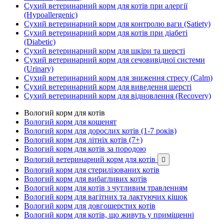
Сухий ветеринарний корм для котів при алергії
(Hypoallergenic)
Сухий ветеринарний корм для контролю ваги (Satiety)
Сухий ветеринарний корм для котів при діабеті
(Diabetic)
Сухий ветеринарний корм для шкіри та шерсті
Сухий ветеринарний корм для сечовивідної системи
(Urinary)
Сухий ветеринарний корм для зниження стресу (Calm)
Сухий ветеринарний корм для виведення шерсті
Сухий ветеринарний корм для відновлення (Recovery)
Вологий корм для котів
Вологий корм для кошенят
Вологий корм для дорослих котів (1-7 років)
Вологий корм для літніх котів (7+)
Вологий корм для котів за породою
Вологий ветеринарний корм для котів

Вологий корм для стерилізованих котів
Вологий корм для вибагливих котів
Вологий корм для котів з чутливим травленням
Вологий корм для вагітних та лактуючих кішок
Вологий корм для довгошерстих котів
Вологий корм для котів, що живуть у приміщенні