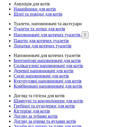
Амуніція для котів
Нашийники для котів
Шлеї та повідці для котів
Туалети, наповнювачі та аксесуари
Туалети та лотки для котів
Наповнювачі для котячих туалетів

Пакети для котячих туалетів
Лопатки для котячих туалетів
Наповнювачі для котячих туалетів
Бентонітові наповнювачі для котів
Силікагелеві наповнювачі для котів
Деревні наповнювачі для котів
Соєві наповнювачі для котів
Кукурудзяні наповнювачі для котів
Комбіновані наповнювачі для котів
Догляд та гігієна для котів
Шампуні та кондиціонери для котів
Гребінці та пуходерки для котів
Кігтерізи для котів
Догляд за зубами котів
Догляд за очима та вухами котів
Засоби від запаху та плям для котів