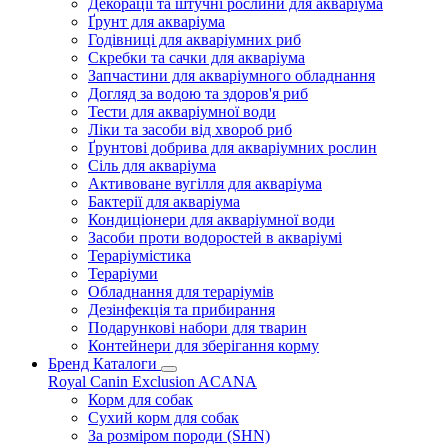
Декорації та штучні рослини для акваріума
Ґрунт для акваріума
Годівниці для акваріумних риб
Скребки та сачки для акваріума
Запчастини для акваріумного обладнання
Догляд за водою та здоров'я риб
Тести для акваріумної води
Ліки та засоби від хвороб риб
Ґрунтові добрива для акваріумних рослин
Сіль для акваріума
Активоване вугілля для акваріума
Бактерії для акваріума
Кондиціонери для акваріумної води
Засоби проти водоростей в акваріумі
Тераріумістика
Тераріуми
Обладнання для тераріумів
Дезінфекція та прибирання
Подарункові набори для тварин
Контейнери для зберігання корму
Бренд Каталоги
Royal Canin
Exclusion
ACANA
Корм для собак
Сухий корм для собак
За розміром породи (SHN)