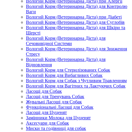
Вологий Корм (Ветеринарна Дієта) при Алергії
Вологий Корм (Ветеринарна Дієта) для Контролю
Ваги
Вологий Корм (Ветеринарна Дієта) при Діабеті
Вологий Корм (Ветеринарна Дієта) для Суглобів
Вологий Корм (Ветеринарна Дієта) для Шкіри та
Шерсті
Вологий Корм (Ветеринарна Дієта) для
Сечовивідної Системи
Вологий Корм (Ветеринарна Дієта) для Зниження
Стресу
Вологий Корм (Ветеринарна Дієта) для
Відновлення
Вологий Корм для Стерилізованих Собак
Вологий Корм для Вибагливих Собак
Вологий Корм для Собак з Чутливим Травленням
Вологий Корм для Вагітних та Лактуючих Собак
Ласощі для Собак
Ласощі для Тренувань Собак
Жувальні Ласощі для Собак
Функціональні Ласощі для Собак
Ласощі для Цуценят
Замінники Молока для Цуценят
Аксесуари для Собак
Миски та годівниці для собак