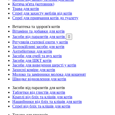
Котяча м'ята (котовник)
Трава для котів
Спреї для захисту меблів від котів
Спреї для привчання котів до туалету
Ветаптека та здоров'я котів
Вітаміни та добавки для котів
Засоби від паразитів для котів

Регуляція статевої охоти у котів
Заспокійливі засоби для котів
Антибіотики для котів
Засоби для очей та вух котів
Засоби для ШКТ котів
Засоби для виведення шерсті у котів
Захисні коміри для котів
Молоко та замінники молока для кошенят
Швидке відновлення для котів
Засоби від паразитів для котів
Таблетки від глистів для котів
Краплі від бліх та кліщів для котів
Нашийники від бліх та кліщів для котів
Спреї від бліх та кліщів для котів
Товари для гризунів