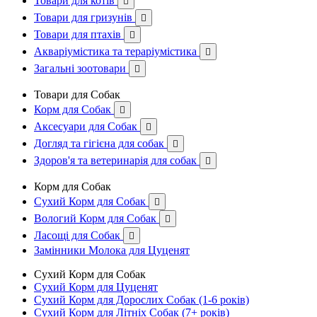
Товари для котів

Товари для гризунів

Товари для птахів

Акваріумістика та тераріумістика

Загальні зоотовари

Товари для Собак
Корм для Собак

Аксесуари для Собак

Догляд та гігієна для собак

Здоров'я та ветеринарія для собак

Корм для Собак
Сухий Корм для Собак

Вологий Корм для Собак

Ласощі для Собак

Замінники Молока для Цуценят
Сухий Корм для Собак
Сухий Корм для Цуценят
Сухий Корм для Дорослих Собак (1-6 років)
Сухий Корм для Літніх Собак (7+ років)