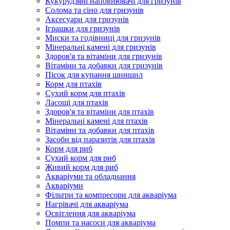
Кукурудзяні наповнювачі для гризунів
Солома та сіно для гризунів
Аксесуари для гризунів
Іграшки для гризунів
Миски та годівниці для гризунів
Мінеральні камені для гризунів
Здоров'я та вітаміни для гризунів
Вітаміни та добавки для гризунів
Пісок для купання шиншил
Корм для птахів
Сухий корм для птахів
Ласощі для птахів
Здоров'я та вітаміни для птахів
Мінеральні камені для птахів
Вітаміни та добавки для птахів
Засоби від паразитів для птахів
Корм для риб
Сухий корм для риб
Живий корм для риб
Акваріуми та обладнання
Акваріуми
Фільтри та компресори для акваріума
Нагрівачі для акваріума
Освітлення для акваріума
Помпи та насоси для акваріума