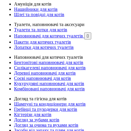
Амуніція для котів
Нашийники для котів
Шлеї та повідці для котів
Туалети, наповнювачі та аксесуари
Туалети та лотки для котів
Наповнювачі для котячих туалетів

Пакети для котячих туалетів
Лопатки для котячих туалетів
Наповнювачі для котячих туалетів
Бентонітові наповнювачі для котів
Силікагелеві наповнювачі для котів
Деревні наповнювачі для котів
Соєві наповнювачі для котів
Кукурудзяні наповнювачі для котів
Комбіновані наповнювачі для котів
Догляд та гігієна для котів
Шампуні та кондиціонери для котів
Гребінці та пуходерки для котів
Кігтерізи для котів
Догляд за зубами котів
Догляд за очима та вухами котів
Засоби від запаху та плям для котів