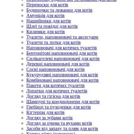
Переноски для котів
Будиночки та лежанки для котів
Амуніція для котів
Нашийники для котів
Шлеї та повідці для котів
Килимки для котів
Туалети, наповнювачі та аксесуари
Туалети та лотки для котів
Наповнювачі для котячих туалетів
Бентонітові наповнювачі для котів
Силікагелеві наповнювачі для котів
Деревні наповнювачі для котів
Соєві наповнювачі для котів
Кукурудзяні наповнювачі для котів
Комбіновані наповнювачі для котів
Пакети для котячих туалетів
Лопатки для котячих туалетів
Догляд та гігієна для котів
Шампуні та кондиціонери для котів
Гребінці та пуходерки для котів
Кігтерізи для котів
Догляд за зубами котів
Догляд за очима та вухами котів
Засоби від запаху та плям для котів
Котяча м'ята (котовник)