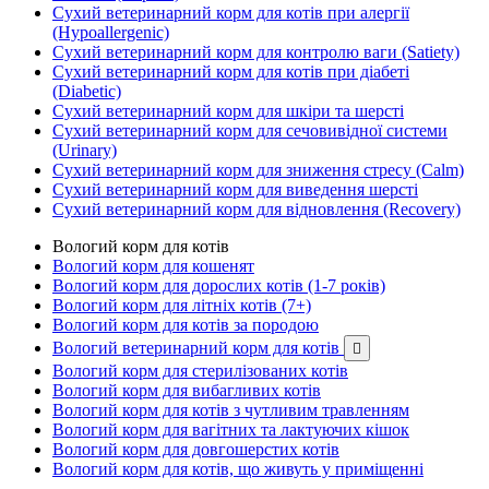
Сухий ветеринарний корм для котів при алергії
(Hypoallergenic)
Сухий ветеринарний корм для контролю ваги (Satiety)
Сухий ветеринарний корм для котів при діабеті
(Diabetic)
Сухий ветеринарний корм для шкіри та шерсті
Сухий ветеринарний корм для сечовивідної системи
(Urinary)
Сухий ветеринарний корм для зниження стресу (Calm)
Сухий ветеринарний корм для виведення шерсті
Сухий ветеринарний корм для відновлення (Recovery)
Вологий корм для котів
Вологий корм для кошенят
Вологий корм для дорослих котів (1-7 років)
Вологий корм для літніх котів (7+)
Вологий корм для котів за породою
Вологий ветеринарний корм для котів

Вологий корм для стерилізованих котів
Вологий корм для вибагливих котів
Вологий корм для котів з чутливим травленням
Вологий корм для вагітних та лактуючих кішок
Вологий корм для довгошерстих котів
Вологий корм для котів, що живуть у приміщенні