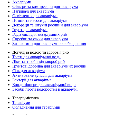
Акваріуми
Фільтри та компресори для акваріума
Нагрівачі для акваріума
Освітлення для акваріума
Помпи та насоси для акваріума
Декорації та штучні рослини для акваріума
Ґрунт для акваріума
Годівниці для акваріумних риб
Скребки та сачки для акваріума
Запчастини для акваріумного обладнання
Догляд за водою та здоров'я риб
Тести для акваріумної води
Ліки та засоби від хвороб риб
Ґрунтові добрива для акваріумних рослин
Сіль для акваріума
Активоване вугілля для акваріума
Бактерії для акваріума
Кондиціонери для акваріумної води
Засоби проти водоростей в акваріумі
Тераріумістика
Тераріуми
Обладнання для тераріумів