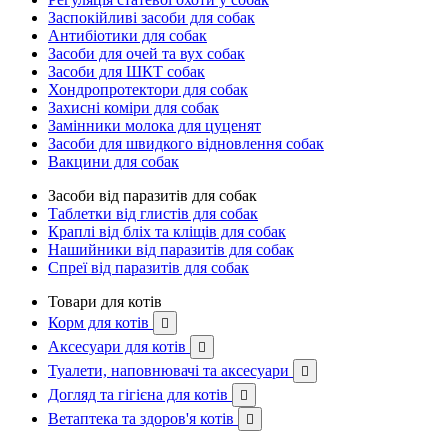
Заспокійливі засоби для собак
Антибіотики для собак
Засоби для очей та вух собак
Засоби для ШКТ собак
Хондропротектори для собак
Захисні коміри для собак
Замінники молока для цуценят
Засоби для швидкого відновлення собак
Вакцини для собак
Засоби від паразитів для собак
Таблетки від глистів для собак
Краплі від бліх та кліщів для собак
Нашийники від паразитів для собак
Спреї від паразитів для собак
Товари для котів
Корм для котів

Аксесуари для котів

Туалети, наповнювачі та аксесуари

Догляд та гігієна для котів

Ветаптека та здоров'я котів
