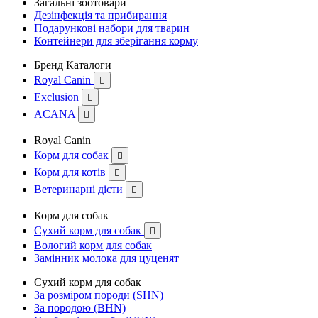
Загальні зоотовари
Дезінфекція та прибирання
Подарункові набори для тварин
Контейнери для зберігання корму
Бренд Каталоги
Royal Canin

Exclusion

ACANA

Royal Canin
Корм для собак

Корм для котів

Ветеринарні дієти

Корм для собак
Сухий корм для собак

Вологий корм для собак
Замінник молока для цуценят
Сухий корм для собак
За розміром породи (SHN)
За породою (BHN)