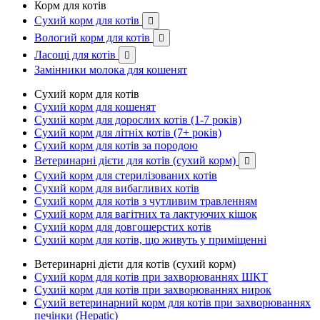
Корм для котів
Сухий корм для котів

Вологий корм для котів

Ласощі для котів

Замінники молока для кошенят
Сухий корм для котів
Сухий корм для кошенят
Сухий корм для дорослих котів (1-7 років)
Сухий корм для літніх котів (7+ років)
Сухий корм для котів за породою
Ветеринарні дієти для котів (сухий корм)

Сухий корм для стерилізованих котів
Сухий корм для вибагливих котів
Сухий корм для котів з чутливим травленням
Сухий корм для вагітних та лактуючих кішок
Сухий корм для довгошерстих котів
Сухий корм для котів, що живуть у приміщенні
Ветеринарні дієти для котів (сухий корм)
Сухий корм для котів при захворюваннях ШКТ
Сухий корм для котів при захворюваннях нирок
Сухий ветеринарний корм для котів при захворюваннях
печінки (Hepatic)