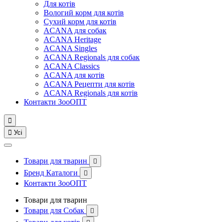
Для котів
Вологий корм для котів
Сухий корм для котів
ACANA для собак
ACANA Heritage
ACANA Singles
ACANA Regionals для собак
ACANA Classics
ACANA для котів
ACANA Рецепти для котів
ACANA Regionals для котів
Контакти ЗооОПТ


Усі
Товари для тварин

Бренд Каталоги

Контакти ЗооОПТ
Товари для тварин
Товари для Собак
