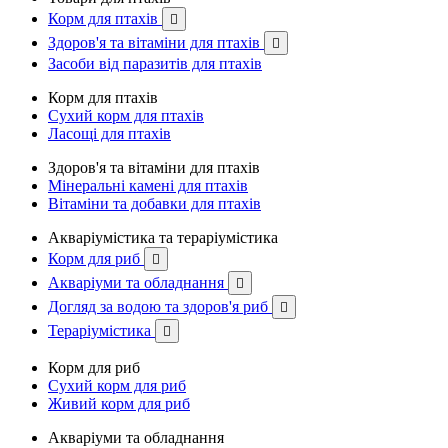
Корм для птахів

Здоров'я та вітаміни для птахів

Засоби від паразитів для птахів
Корм для птахів
Сухий корм для птахів
Ласощі для птахів
Здоров'я та вітаміни для птахів
Мінеральні камені для птахів
Вітаміни та добавки для птахів
Акваріумістика та тераріумістика
Корм для риб

Акваріуми та обладнання

Догляд за водою та здоров'я риб

Тераріумістика

Корм для риб
Сухий корм для риб
Живий корм для риб
Акваріуми та обладнання