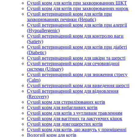
Сухий корм для котів при захворюваннях ШКТ
Сухий корм для котів при захворюваннях нирок
Сухий ветеринарний корм для котів при
захворюваннях печінки (Hepatic)
Сухий ветеринарний корм для котів при алергії
(Hypoallergenic)
Сухий ветеринарний корм для контролю ваги
(Satiety)
Сухий ветеринарний корм для котів при діабеті
(Diabetic)
Сухий ветеринарний корм для шкіри та шерсті
Сухий ветеринарний корм для сечовивідної
системи (Urinary)
Сухий ветеринарний корм для зниження стресу
(Calm)
Сухий ветеринарний корм для виведення шерсті
Сухий ветеринарний корм для відновлення
(Recovery)
Сухий корм для стерилізованих котів
Сухий корм для вибагливих котів
Сухий корм для котів з чутливим травленням
Сухий корм для вагітних та лактуючих кішок
Сухий корм для довгошерстих котів
Сухий корм для котів, що живуть у приміщенні
Вологий корм для котів