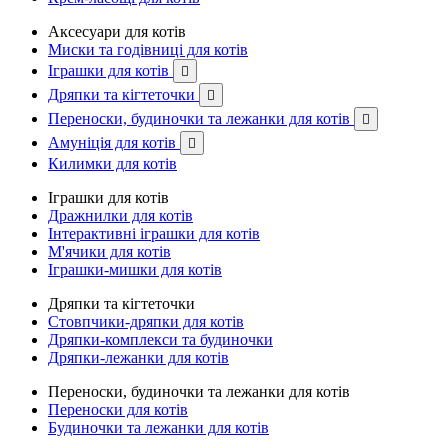
Аксесуари для котів
Миски та годівниці для котів
Іграшки для котів

Дряпки та кігтеточки

Переноски, будиночки та лежанки для котів

Амуніція для котів

Килимки для котів
Іграшки для котів
Дражнилки для котів
Інтерактивні іграшки для котів
М'ячики для котів
Іграшки-мишки для котів
Дряпки та кігтеточки
Стовпчики-дряпки для котів
Дряпки-комплекси та будиночки
Дряпки-лежанки для котів
Переноски, будиночки та лежанки для котів
Переноски для котів
Будиночки та лежанки для котів