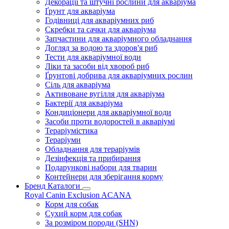
Декорації та штучні рослини для акваріума
Ґрунт для акваріума
Годівниці для акваріумних риб
Скребки та сачки для акваріума
Запчастини для акваріумного обладнання
Догляд за водою та здоров'я риб
Тести для акваріумної води
Ліки та засоби від хвороб риб
Ґрунтові добрива для акваріумних рослин
Сіль для акваріума
Активоване вугілля для акваріума
Бактерії для акваріума
Кондиціонери для акваріумної води
Засоби проти водоростей в акваріумі
Тераріумістика
Тераріуми
Обладнання для тераріумів
Дезінфекція та прибирання
Подарункові набори для тварин
Контейнери для зберігання корму
Бренд Каталоги
Royal Canin
Exclusion
ACANA
Корм для собак
Сухий корм для собак
За розміром породи (SHN)