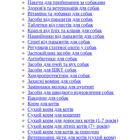
Пакети для прибирання за собаками
Здоров'я та ветеринарія для собак
Вітаміни та добавки для собак
Засоби від паразитів для собак
Таблетки від глистів для собак
Краплі від бліх та кліщів для собак
Нашийники від паразитів для собак
Спреї від паразитів для собак
Регуляція статевої охоти у собак
Заспокійливі засоби для собак
Антибіотики для собак
Засоби для очей та вух собак
Засоби для ШКТ собак
Хондропротектори для собак
Захисні коміри для собак
Замінники молока для цуценят
Засоби для швидкого відновлення собак
Вакцини для собак
Корм для котів
Сухий корм для котів
Сухий корм для кошенят
Сухий корм для дорослих котів (1-7 років)
Сухий корм для літніх котів (7+ років)
Сухий корм для котів за породою
Ветеринарні дієти для котів (сухий корм)