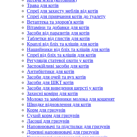
Трава для котів
Спреї для захисту меблів від котів
Спреї для привчання котів до туалету
Ветаптека та здоров'я котів
Вітаміни та добавки для котів
Засоби від паразитів для котів
Таблетки від глистів для котів
Краплі від бліх та кліщів для котів
Нашийники від бліх та кліщів для котів
Спреї від бліх та кліщів для котів
Регуляція статевої охоти у котів
Заспокійливі засоби для котів
Антибіотики для котів
Засоби для очей та вух котів
Засоби для ШКТ котів
Засоби для виведення шерсті у котів
Захисні коміри для котів
Молоко та замінники молока для кошенят
Швидке відновлення для котів
Корм для гризунів
Сухий корм для гризунів
Ласощі для гризунів
Наповнювачі та підстилки для гризунів
Деревні наповнювачі для гризунів