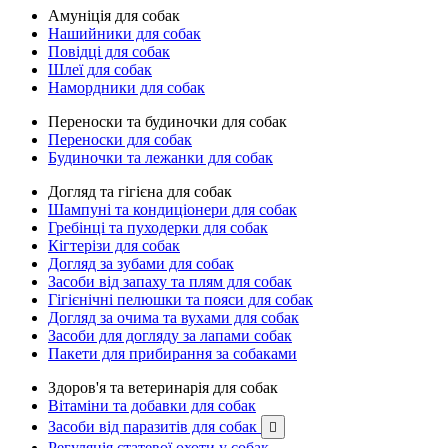
Амуніція для собак
Нашийники для собак
Повідці для собак
Шлеї для собак
Намордники для собак
Переноски та будиночки для собак
Переноски для собак
Будиночки та лежанки для собак
Догляд та гігієна для собак
Шампуні та кондиціонери для собак
Гребінці та пуходерки для собак
Кігтерізи для собак
Догляд за зубами для собак
Засоби від запаху та плям для собак
Гігієнічні пелюшки та пояси для собак
Догляд за очима та вухами для собак
Засоби для догляду за лапами собак
Пакети для прибирання за собаками
Здоров'я та ветеринарія для собак
Вітаміни та добавки для собак
Засоби від паразитів для собак

Регуляція статевої охоти у собак