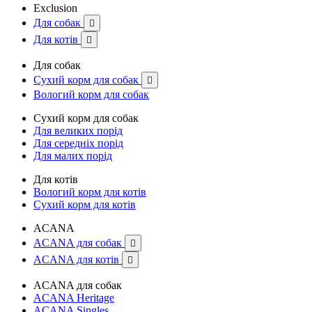
Exclusion
Для собак

Для котів

Для собак
Сухий корм для собак

Вологий корм для собак
Сухий корм для собак
Для великих порід
Для середніх порід
Для малих порід
Для котів
Вологий корм для котів
Сухий корм для котів
ACANA
ACANA для собак

ACANA для котів

ACANA для собак
ACANA Heritage
ACANA Singles