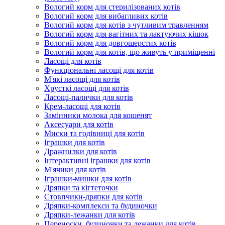
Вологий корм для стерилізованих котів
Вологий корм для вибагливих котів
Вологий корм для котів з чутливим травленням
Вологий корм для вагітних та лактуючих кішок
Вологий корм для довгошерстих котів
Вологий корм для котів, що живуть у приміщенні
Ласощі для котів
Функціональні ласощі для котів
М'які ласощі для котів
Хрусткі ласощі для котів
Ласощі-палички для котів
Крем-ласощі для котів
Замінники молока для кошенят
Аксесуари для котів
Миски та годівниці для котів
Іграшки для котів
Дражнилки для котів
Інтерактивні іграшки для котів
М'ячики для котів
Іграшки-мишки для котів
Дряпки та кігтеточки
Стовпчики-дряпки для котів
Дряпки-комплекси та будиночки
Дряпки-лежанки для котів
Переноски, будиночки та лежанки для котів