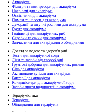
Акваріуми
Фільтри та компресори для акваріума
Нагрівачі для акваріума
Освітлення для акваріума
Помпи та насоси для акваріума
Декорації та штучні рослини для акваріума
Ґрунт для акваріума
Годівниці для акваріумних риб
Скребки та сачки для акваріума
Запчастини для акваріумного обладнання
Догляд за водою та здоров'я риб
Тести для акваріумної води
Ліки та засоби від хвороб риб
Ґрунтові добрива для акваріумних рослин
Сіль для акваріума
Активоване вугілля для акваріума
Бактерії для акваріума
Кондиціонери для акваріумної води
Засоби проти водоростей в акваріумі
Тераріумістика
Тераріуми
Обладнання для тераріумів