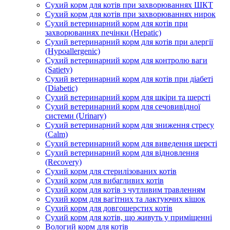
Сухий корм для котів при захворюваннях ШКТ
Сухий корм для котів при захворюваннях нирок
Сухий ветеринарний корм для котів при
захворюваннях печінки (Hepatic)
Сухий ветеринарний корм для котів при алергії
(Hypoallergenic)
Сухий ветеринарний корм для контролю ваги
(Satiety)
Сухий ветеринарний корм для котів при діабеті
(Diabetic)
Сухий ветеринарний корм для шкіри та шерсті
Сухий ветеринарний корм для сечовивідної
системи (Urinary)
Сухий ветеринарний корм для зниження стресу
(Calm)
Сухий ветеринарний корм для виведення шерсті
Сухий ветеринарний корм для відновлення
(Recovery)
Сухий корм для стерилізованих котів
Сухий корм для вибагливих котів
Сухий корм для котів з чутливим травленням
Сухий корм для вагітних та лактуючих кішок
Сухий корм для довгошерстих котів
Сухий корм для котів, що живуть у приміщенні
Вологий корм для котів