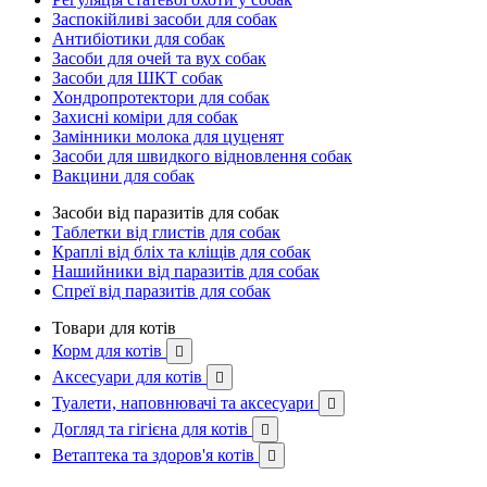
Заспокійливі засоби для собак
Антибіотики для собак
Засоби для очей та вух собак
Засоби для ШКТ собак
Хондропротектори для собак
Захисні коміри для собак
Замінники молока для цуценят
Засоби для швидкого відновлення собак
Вакцини для собак
Засоби від паразитів для собак
Таблетки від глистів для собак
Краплі від бліх та кліщів для собак
Нашийники від паразитів для собак
Спреї від паразитів для собак
Товари для котів
Корм для котів

Аксесуари для котів

Туалети, наповнювачі та аксесуари

Догляд та гігієна для котів

Ветаптека та здоров'я котів
