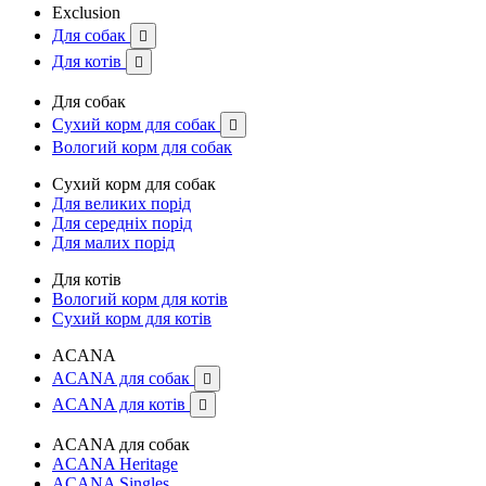
Exclusion
Для собак

Для котів

Для собак
Сухий корм для собак

Вологий корм для собак
Сухий корм для собак
Для великих порід
Для середніх порід
Для малих порід
Для котів
Вологий корм для котів
Сухий корм для котів
ACANA
ACANA для собак

ACANA для котів

ACANA для собак
ACANA Heritage
ACANA Singles