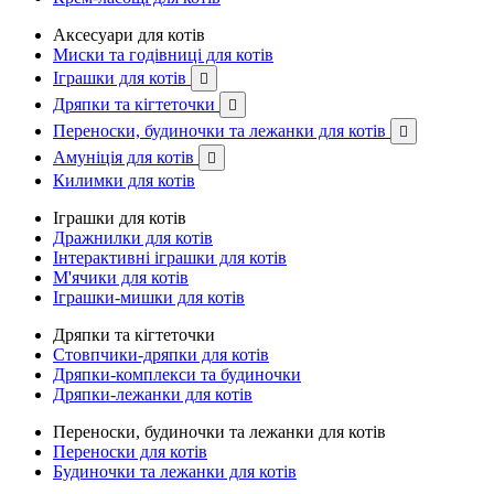
Аксесуари для котів
Миски та годівниці для котів
Іграшки для котів

Дряпки та кігтеточки

Переноски, будиночки та лежанки для котів

Амуніція для котів

Килимки для котів
Іграшки для котів
Дражнилки для котів
Інтерактивні іграшки для котів
М'ячики для котів
Іграшки-мишки для котів
Дряпки та кігтеточки
Стовпчики-дряпки для котів
Дряпки-комплекси та будиночки
Дряпки-лежанки для котів
Переноски, будиночки та лежанки для котів
Переноски для котів
Будиночки та лежанки для котів