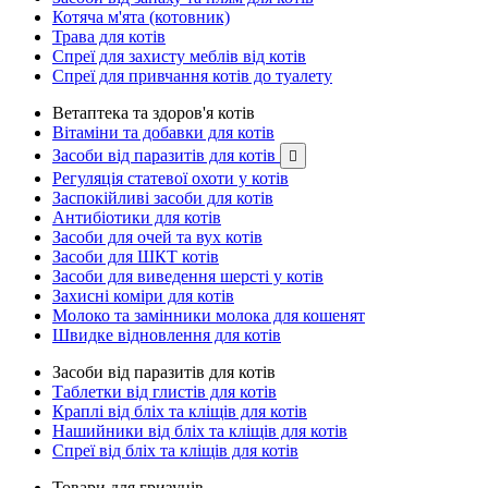
Котяча м'ята (котовник)
Трава для котів
Спреї для захисту меблів від котів
Спреї для привчання котів до туалету
Ветаптека та здоров'я котів
Вітаміни та добавки для котів
Засоби від паразитів для котів

Регуляція статевої охоти у котів
Заспокійливі засоби для котів
Антибіотики для котів
Засоби для очей та вух котів
Засоби для ШКТ котів
Засоби для виведення шерсті у котів
Захисні коміри для котів
Молоко та замінники молока для кошенят
Швидке відновлення для котів
Засоби від паразитів для котів
Таблетки від глистів для котів
Краплі від бліх та кліщів для котів
Нашийники від бліх та кліщів для котів
Спреї від бліх та кліщів для котів
Товари для гризунів