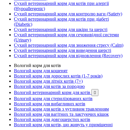
Сухий ветеринарний корм для котів при алергії
(Hypoallergenic)
Сухий ветеринарний корм для контролю ваги (Satiety)
Сухий ветеринарний корм для котів при діабеті
(Diabetic)
Сухий ветеринарний корм для шкіри та шерсті
Сухий ветеринарний корм для сечовивідної системи
(Urinary)
Сухий ветеринарний корм для зниження стресу (Calm)
Сухий ветеринарний корм для виведення шерсті
Сухий ветеринарний корм для відновлення (Recovery)
Вологий корм для котів
Вологий корм для кошенят
Вологий корм для дорослих котів (1-7 років)
Вологий корм для літніх котів (7+)
Вологий корм для котів за породою
Вологий ветеринарний корм для котів

Вологий корм для стерилізованих котів
Вологий корм для вибагливих котів
Вологий корм для котів з чутливим травленням
Вологий корм для вагітних та лактуючих кішок
Вологий корм для довгошерстих котів
Вологий корм для котів, що живуть у приміщенні