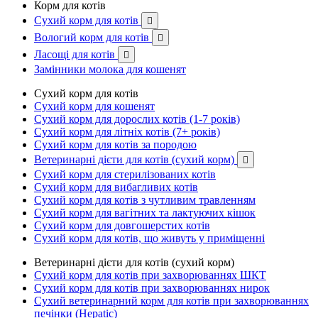
Корм для котів
Сухий корм для котів

Вологий корм для котів

Ласощі для котів

Замінники молока для кошенят
Сухий корм для котів
Сухий корм для кошенят
Сухий корм для дорослих котів (1-7 років)
Сухий корм для літніх котів (7+ років)
Сухий корм для котів за породою
Ветеринарні дієти для котів (сухий корм)

Сухий корм для стерилізованих котів
Сухий корм для вибагливих котів
Сухий корм для котів з чутливим травленням
Сухий корм для вагітних та лактуючих кішок
Сухий корм для довгошерстих котів
Сухий корм для котів, що живуть у приміщенні
Ветеринарні дієти для котів (сухий корм)
Сухий корм для котів при захворюваннях ШКТ
Сухий корм для котів при захворюваннях нирок
Сухий ветеринарний корм для котів при захворюваннях
печінки (Hepatic)