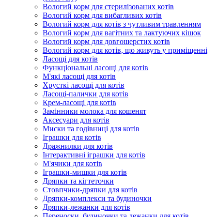
Вологий корм для стерилізованих котів
Вологий корм для вибагливих котів
Вологий корм для котів з чутливим травленням
Вологий корм для вагітних та лактуючих кішок
Вологий корм для довгошерстих котів
Вологий корм для котів, що живуть у приміщенні
Ласощі для котів
Функціональні ласощі для котів
М'які ласощі для котів
Хрусткі ласощі для котів
Ласощі-палички для котів
Крем-ласощі для котів
Замінники молока для кошенят
Аксесуари для котів
Миски та годівниці для котів
Іграшки для котів
Дражнилки для котів
Інтерактивні іграшки для котів
М'ячики для котів
Іграшки-мишки для котів
Дряпки та кігтеточки
Стовпчики-дряпки для котів
Дряпки-комплекси та будиночки
Дряпки-лежанки для котів
Переноски, будиночки та лежанки для котів