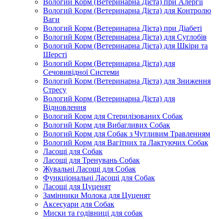
Вологий Корм (Ветеринарна Дієта) при Алергії
Вологий Корм (Ветеринарна Дієта) для Контролю
Ваги
Вологий Корм (Ветеринарна Дієта) при Діабеті
Вологий Корм (Ветеринарна Дієта) для Суглобів
Вологий Корм (Ветеринарна Дієта) для Шкіри та
Шерсті
Вологий Корм (Ветеринарна Дієта) для
Сечовивідної Системи
Вологий Корм (Ветеринарна Дієта) для Зниження
Стресу
Вологий Корм (Ветеринарна Дієта) для
Відновлення
Вологий Корм для Стерилізованих Собак
Вологий Корм для Вибагливих Собак
Вологий Корм для Собак з Чутливим Травленням
Вологий Корм для Вагітних та Лактуючих Собак
Ласощі для Собак
Ласощі для Тренувань Собак
Жувальні Ласощі для Собак
Функціональні Ласощі для Собак
Ласощі для Цуценят
Замінники Молока для Цуценят
Аксесуари для Собак
Миски та годівниці для собак