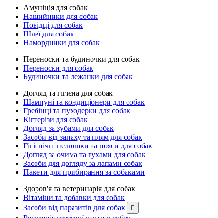
Амуніція для собак
Нашийники для собак
Повідці для собак
Шлеї для собак
Намордники для собак
Переноски та будиночки для собак
Переноски для собак
Будиночки та лежанки для собак
Догляд та гігієна для собак
Шампуні та кондиціонери для собак
Гребінці та пуходерки для собак
Кігтерізи для собак
Догляд за зубами для собак
Засоби від запаху та плям для собак
Гігієнічні пелюшки та пояси для собак
Догляд за очима та вухами для собак
Засоби для догляду за лапами собак
Пакети для прибирання за собаками
Здоров'я та ветеринарія для собак
Вітаміни та добавки для собак
Засоби від паразитів для собак

Регуляція статевої охоти у собак