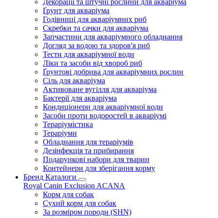
Декорації та штучні рослини для акваріума
Ґрунт для акваріума
Годівниці для акваріумних риб
Скребки та сачки для акваріума
Запчастини для акваріумного обладнання
Догляд за водою та здоров'я риб
Тести для акваріумної води
Ліки та засоби від хвороб риб
Ґрунтові добрива для акваріумних рослин
Сіль для акваріума
Активоване вугілля для акваріума
Бактерії для акваріума
Кондиціонери для акваріумної води
Засоби проти водоростей в акваріумі
Тераріумістика
Тераріуми
Обладнання для тераріумів
Дезінфекція та прибирання
Подарункові набори для тварин
Контейнери для зберігання корму
Бренд Каталоги
Royal Canin
Exclusion
ACANA
Корм для собак
Сухий корм для собак
За розміром породи (SHN)