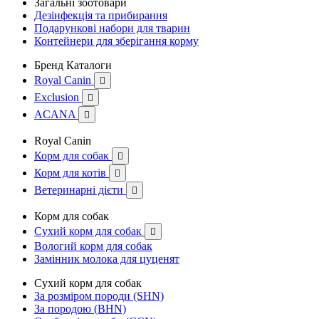
Загальні зоотовари
Дезінфекція та прибирання
Подарункові набори для тварин
Контейнери для зберігання корму
Бренд Каталоги
Royal Canin

Exclusion

ACANA

Royal Canin
Корм для собак

Корм для котів

Ветеринарні дієти

Корм для собак
Сухий корм для собак

Вологий корм для собак
Замінник молока для цуценят
Сухий корм для собак
За розміром породи (SHN)
За породою (BHN)