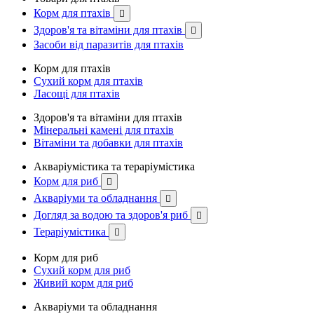
Корм для птахів

Здоров'я та вітаміни для птахів

Засоби від паразитів для птахів
Корм для птахів
Сухий корм для птахів
Ласощі для птахів
Здоров'я та вітаміни для птахів
Мінеральні камені для птахів
Вітаміни та добавки для птахів
Акваріумістика та тераріумістика
Корм для риб

Акваріуми та обладнання

Догляд за водою та здоров'я риб

Тераріумістика

Корм для риб
Сухий корм для риб
Живий корм для риб
Акваріуми та обладнання