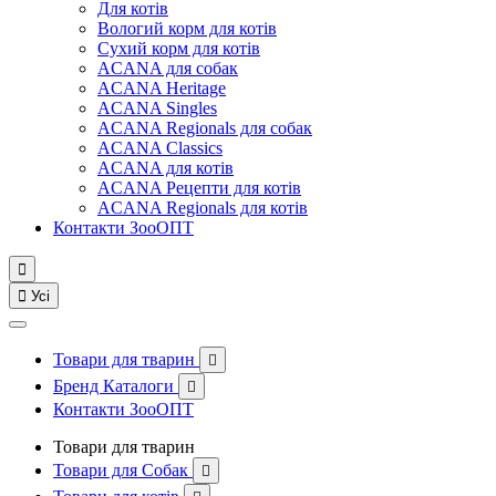
Для котів
Вологий корм для котів
Сухий корм для котів
ACANA для собак
ACANA Heritage
ACANA Singles
ACANA Regionals для собак
ACANA Classics
ACANA для котів
ACANA Рецепти для котів
ACANA Regionals для котів
Контакти ЗооОПТ


Усі
Товари для тварин

Бренд Каталоги

Контакти ЗооОПТ
Товари для тварин
Товари для Собак
