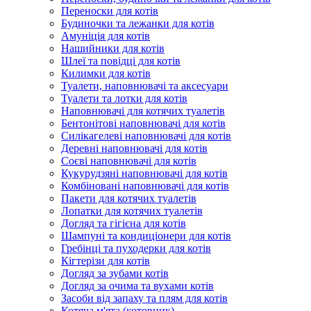
Переноски для котів
Будиночки та лежанки для котів
Амуніція для котів
Нашийники для котів
Шлеї та повідці для котів
Килимки для котів
Туалети, наповнювачі та аксесуари
Туалети та лотки для котів
Наповнювачі для котячих туалетів
Бентонітові наповнювачі для котів
Силікагелеві наповнювачі для котів
Деревні наповнювачі для котів
Соєві наповнювачі для котів
Кукурудзяні наповнювачі для котів
Комбіновані наповнювачі для котів
Пакети для котячих туалетів
Лопатки для котячих туалетів
Догляд та гігієна для котів
Шампуні та кондиціонери для котів
Гребінці та пуходерки для котів
Кігтерізи для котів
Догляд за зубами котів
Догляд за очима та вухами котів
Засоби від запаху та плям для котів
Котяча м'ята (котовник)