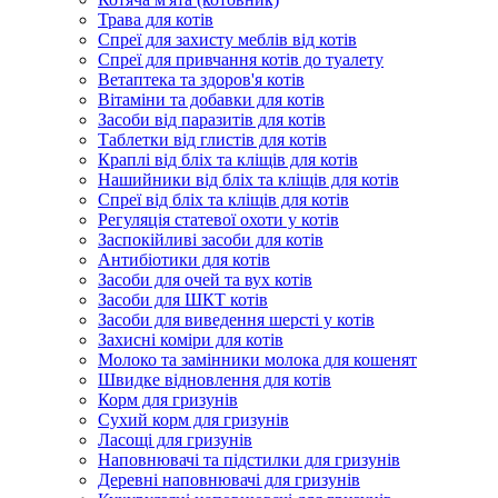
Трава для котів
Спреї для захисту меблів від котів
Спреї для привчання котів до туалету
Ветаптека та здоров'я котів
Вітаміни та добавки для котів
Засоби від паразитів для котів
Таблетки від глистів для котів
Краплі від бліх та кліщів для котів
Нашийники від бліх та кліщів для котів
Спреї від бліх та кліщів для котів
Регуляція статевої охоти у котів
Заспокійливі засоби для котів
Антибіотики для котів
Засоби для очей та вух котів
Засоби для ШКТ котів
Засоби для виведення шерсті у котів
Захисні коміри для котів
Молоко та замінники молока для кошенят
Швидке відновлення для котів
Корм для гризунів
Сухий корм для гризунів
Ласощі для гризунів
Наповнювачі та підстилки для гризунів
Деревні наповнювачі для гризунів