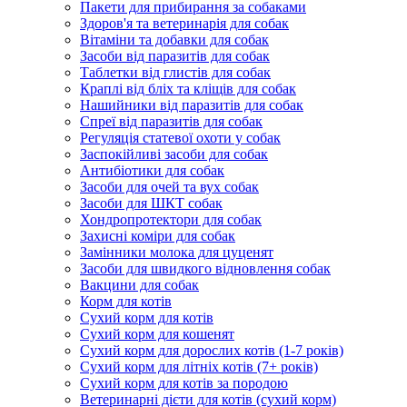
Пакети для прибирання за собаками
Здоров'я та ветеринарія для собак
Вітаміни та добавки для собак
Засоби від паразитів для собак
Таблетки від глистів для собак
Краплі від бліх та кліщів для собак
Нашийники від паразитів для собак
Спреї від паразитів для собак
Регуляція статевої охоти у собак
Заспокійливі засоби для собак
Антибіотики для собак
Засоби для очей та вух собак
Засоби для ШКТ собак
Хондропротектори для собак
Захисні коміри для собак
Замінники молока для цуценят
Засоби для швидкого відновлення собак
Вакцини для собак
Корм для котів
Сухий корм для котів
Сухий корм для кошенят
Сухий корм для дорослих котів (1-7 років)
Сухий корм для літніх котів (7+ років)
Сухий корм для котів за породою
Ветеринарні дієти для котів (сухий корм)