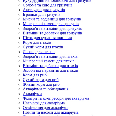
Кукурудзяні наповнювачі для гризунів
Солома та сіно для гризунів
Аксесуари для гризунів
Іграшки для гризунів
Миски та годівниці для гризунів
Мінеральні камені для гризунів
Здоров'я та вітаміни для гризунів
Вітаміни та добавки для гризунів
Пісок для купання шиншил
Корм для птахів
Сухий корм для птахів
Ласощі для птахів
Здоров'я та вітаміни для птахів
Мінеральні камені для птахів
Вітаміни та добавки для птахів
Засоби від паразитів для птахів
Корм для риб
Сухий корм для риб
Живий корм для риб
Акваріуми та обладнання
Акваріуми
Фільтри та компресори для акваріума
Нагрівачі для акваріума
Освітлення для акваріума
Помпи та насоси для акваріума