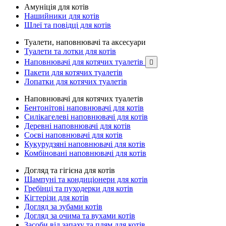
Амуніція для котів
Нашийники для котів
Шлеї та повідці для котів
Туалети, наповнювачі та аксесуари
Туалети та лотки для котів
Наповнювачі для котячих туалетів

Пакети для котячих туалетів
Лопатки для котячих туалетів
Наповнювачі для котячих туалетів
Бентонітові наповнювачі для котів
Силікагелеві наповнювачі для котів
Деревні наповнювачі для котів
Соєві наповнювачі для котів
Кукурудзяні наповнювачі для котів
Комбіновані наповнювачі для котів
Догляд та гігієна для котів
Шампуні та кондиціонери для котів
Гребінці та пуходерки для котів
Кігтерізи для котів
Догляд за зубами котів
Догляд за очима та вухами котів
Засоби від запаху та плям для котів