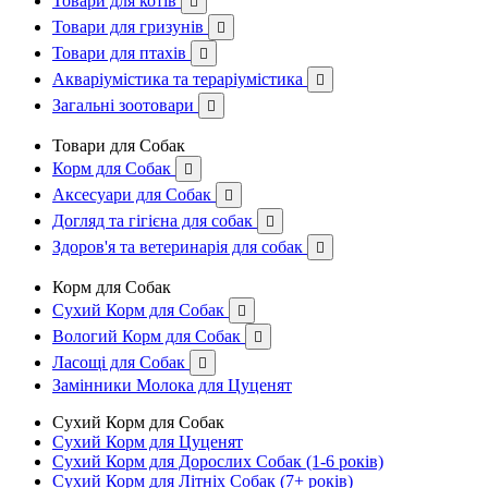
Товари для котів

Товари для гризунів

Товари для птахів

Акваріумістика та тераріумістика

Загальні зоотовари

Товари для Собак
Корм для Собак

Аксесуари для Собак

Догляд та гігієна для собак

Здоров'я та ветеринарія для собак

Корм для Собак
Сухий Корм для Собак

Вологий Корм для Собак

Ласощі для Собак

Замінники Молока для Цуценят
Сухий Корм для Собак
Сухий Корм для Цуценят
Сухий Корм для Дорослих Собак (1-6 років)
Сухий Корм для Літніх Собак (7+ років)