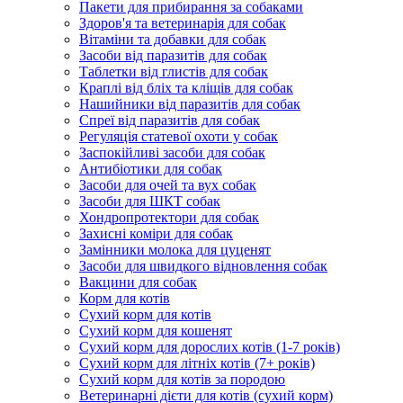
Пакети для прибирання за собаками
Здоров'я та ветеринарія для собак
Вітаміни та добавки для собак
Засоби від паразитів для собак
Таблетки від глистів для собак
Краплі від бліх та кліщів для собак
Нашийники від паразитів для собак
Спреї від паразитів для собак
Регуляція статевої охоти у собак
Заспокійливі засоби для собак
Антибіотики для собак
Засоби для очей та вух собак
Засоби для ШКТ собак
Хондропротектори для собак
Захисні коміри для собак
Замінники молока для цуценят
Засоби для швидкого відновлення собак
Вакцини для собак
Корм для котів
Сухий корм для котів
Сухий корм для кошенят
Сухий корм для дорослих котів (1-7 років)
Сухий корм для літніх котів (7+ років)
Сухий корм для котів за породою
Ветеринарні дієти для котів (сухий корм)