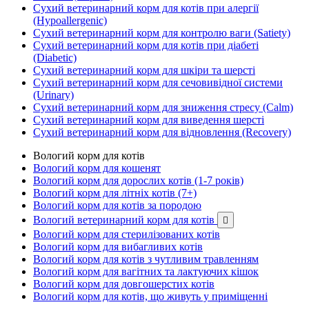
Сухий ветеринарний корм для котів при алергії
(Hypoallergenic)
Сухий ветеринарний корм для контролю ваги (Satiety)
Сухий ветеринарний корм для котів при діабеті
(Diabetic)
Сухий ветеринарний корм для шкіри та шерсті
Сухий ветеринарний корм для сечовивідної системи
(Urinary)
Сухий ветеринарний корм для зниження стресу (Calm)
Сухий ветеринарний корм для виведення шерсті
Сухий ветеринарний корм для відновлення (Recovery)
Вологий корм для котів
Вологий корм для кошенят
Вологий корм для дорослих котів (1-7 років)
Вологий корм для літніх котів (7+)
Вологий корм для котів за породою
Вологий ветеринарний корм для котів

Вологий корм для стерилізованих котів
Вологий корм для вибагливих котів
Вологий корм для котів з чутливим травленням
Вологий корм для вагітних та лактуючих кішок
Вологий корм для довгошерстих котів
Вологий корм для котів, що живуть у приміщенні