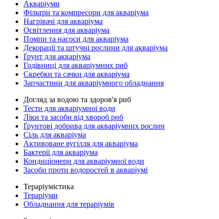
Акваріуми
Фільтри та компресори для акваріума
Нагрівачі для акваріума
Освітлення для акваріума
Помпи та насоси для акваріума
Декорації та штучні рослини для акваріума
Ґрунт для акваріума
Годівниці для акваріумних риб
Скребки та сачки для акваріума
Запчастини для акваріумного обладнання
Догляд за водою та здоров'я риб
Тести для акваріумної води
Ліки та засоби від хвороб риб
Ґрунтові добрива для акваріумних рослин
Сіль для акваріума
Активоване вугілля для акваріума
Бактерії для акваріума
Кондиціонери для акваріумної води
Засоби проти водоростей в акваріумі
Тераріумістика
Тераріуми
Обладнання для тераріумів