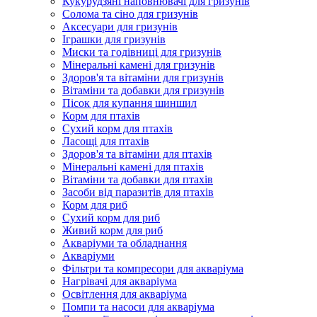
Кукурудзяні наповнювачі для гризунів
Солома та сіно для гризунів
Аксесуари для гризунів
Іграшки для гризунів
Миски та годівниці для гризунів
Мінеральні камені для гризунів
Здоров'я та вітаміни для гризунів
Вітаміни та добавки для гризунів
Пісок для купання шиншил
Корм для птахів
Сухий корм для птахів
Ласощі для птахів
Здоров'я та вітаміни для птахів
Мінеральні камені для птахів
Вітаміни та добавки для птахів
Засоби від паразитів для птахів
Корм для риб
Сухий корм для риб
Живий корм для риб
Акваріуми та обладнання
Акваріуми
Фільтри та компресори для акваріума
Нагрівачі для акваріума
Освітлення для акваріума
Помпи та насоси для акваріума