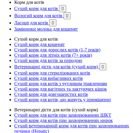
Корм для котів
Сухий корм для котів

Вологий корм для котів

Ласощі для котів

Замінники молока для кошенят
Сухий корм для котів
Сухий корм для кошенят
Сухий корм для дорослих котів (1-7 років)
Сухий корм для літніх котів (7+ років)
Сухий корм для котів за породою
Ветеринарні дієти для котів (сухий корм)

Сухий корм для стерилізованих котів
Сухий корм для вибагливих котів
Сухий корм для котів з чутливим травленням
Сухий корм для вагітних та лактуючих кішок
Сухий корм для довгошерстих котів
Сухий корм для котів, що живуть у приміщенні
Ветеринарні дієти для котів (сухий корм)
Сухий корм для котів при захворюваннях ШКТ
Сухий корм для котів при захворюваннях нирок
Сухий ветеринарний корм для котів при захворюваннях
печінки (Hepatic)