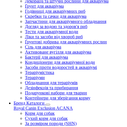
Декорації та штучні рослини для акваріума
Ґрунт для акваріума
Годівниці для акваріумних риб
Скребки та сачки для акваріума
Запчастини для акваріумного обладнання
Догляд за водою та здоров'я риб
Тести для акваріумної води
Ліки та засоби від хвороб риб
Ґрунтові добрива для акваріумних рослин
Сіль для акваріума
Активоване вугілля для акваріума
Бактерії для акваріума
Кондиціонери для акваріумної води
Засоби проти водоростей в акваріумі
Тераріумістика
Тераріуми
Обладнання для тераріумів
Дезінфекція та прибирання
Подарункові набори для тварин
Контейнери для зберігання корму
Бренд Каталоги
Royal Canin
Exclusion
ACANA
Корм для собак
Сухий корм для собак
За розміром породи (SHN)