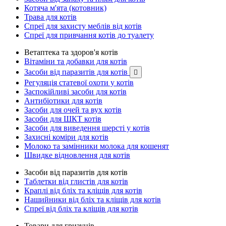
Котяча м'ята (котовник)
Трава для котів
Спреї для захисту меблів від котів
Спреї для привчання котів до туалету
Ветаптека та здоров'я котів
Вітаміни та добавки для котів
Засоби від паразитів для котів

Регуляція статевої охоти у котів
Заспокійливі засоби для котів
Антибіотики для котів
Засоби для очей та вух котів
Засоби для ШКТ котів
Засоби для виведення шерсті у котів
Захисні коміри для котів
Молоко та замінники молока для кошенят
Швидке відновлення для котів
Засоби від паразитів для котів
Таблетки від глистів для котів
Краплі від бліх та кліщів для котів
Нашийники від бліх та кліщів для котів
Спреї від бліх та кліщів для котів
Товари для гризунів