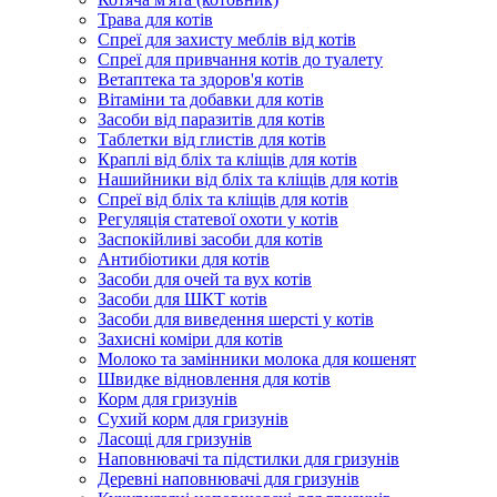
Трава для котів
Спреї для захисту меблів від котів
Спреї для привчання котів до туалету
Ветаптека та здоров'я котів
Вітаміни та добавки для котів
Засоби від паразитів для котів
Таблетки від глистів для котів
Краплі від бліх та кліщів для котів
Нашийники від бліх та кліщів для котів
Спреї від бліх та кліщів для котів
Регуляція статевої охоти у котів
Заспокійливі засоби для котів
Антибіотики для котів
Засоби для очей та вух котів
Засоби для ШКТ котів
Засоби для виведення шерсті у котів
Захисні коміри для котів
Молоко та замінники молока для кошенят
Швидке відновлення для котів
Корм для гризунів
Сухий корм для гризунів
Ласощі для гризунів
Наповнювачі та підстилки для гризунів
Деревні наповнювачі для гризунів