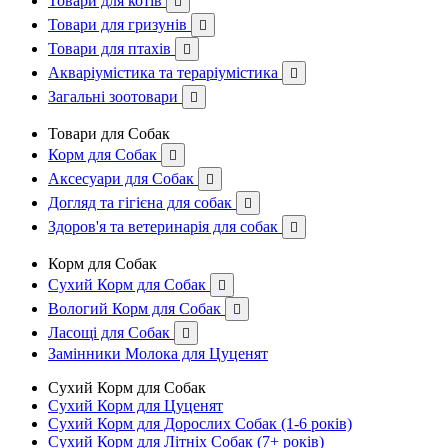
Товари для котів

Товари для гризунів

Товари для птахів

Акваріумістика та тераріумістика

Загальні зоотовари

Товари для Собак
Корм для Собак

Аксесуари для Собак

Догляд та гігієна для собак

Здоров'я та ветеринарія для собак

Корм для Собак
Сухий Корм для Собак

Вологий Корм для Собак

Ласощі для Собак

Замінники Молока для Цуценят
Сухий Корм для Собак
Сухий Корм для Цуценят
Сухий Корм для Дорослих Собак (1-6 років)
Сухий Корм для Літніх Собак (7+ років)