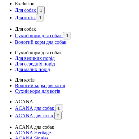
Exclusion
Для собак

Для котів

Для собак
Сухий корм для собак

Вологий корм для собак
Сухий корм для собак
Для великих порід
Для середніх порід
Для малих порід
Для котів
Вологий корм для котів
Сухий корм для котів
ACANA
ACANA для собак

ACANA для котів

ACANA для собак
ACANA Heritage
ACANA Singles