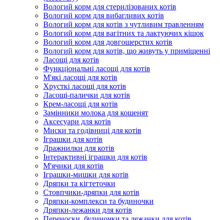
Вологий корм для стерилізованих котів
Вологий корм для вибагливих котів
Вологий корм для котів з чутливим травленням
Вологий корм для вагітних та лактуючих кішок
Вологий корм для довгошерстих котів
Вологий корм для котів, що живуть у приміщенні
Ласощі для котів
Функціональні ласощі для котів
М'які ласощі для котів
Хрусткі ласощі для котів
Ласощі-палички для котів
Крем-ласощі для котів
Замінники молока для кошенят
Аксесуари для котів
Миски та годівниці для котів
Іграшки для котів
Дражнилки для котів
Інтерактивні іграшки для котів
М'ячики для котів
Іграшки-мишки для котів
Дряпки та кігтеточки
Стовпчики-дряпки для котів
Дряпки-комплекси та будиночки
Дряпки-лежанки для котів
Переноски, будиночки та лежанки для котів