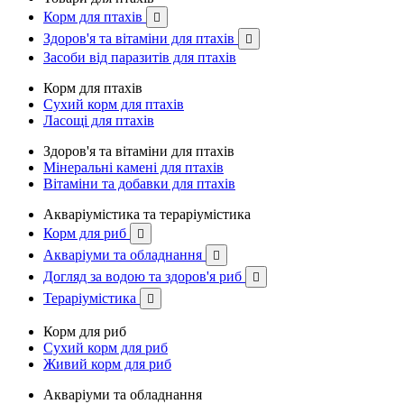
Корм для птахів

Здоров'я та вітаміни для птахів

Засоби від паразитів для птахів
Корм для птахів
Сухий корм для птахів
Ласощі для птахів
Здоров'я та вітаміни для птахів
Мінеральні камені для птахів
Вітаміни та добавки для птахів
Акваріумістика та тераріумістика
Корм для риб

Акваріуми та обладнання

Догляд за водою та здоров'я риб

Тераріумістика

Корм для риб
Сухий корм для риб
Живий корм для риб
Акваріуми та обладнання