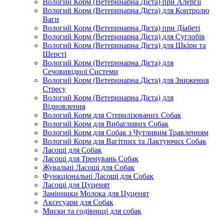
Вологий Корм (Ветеринарна Дієта) при Алергії
Вологий Корм (Ветеринарна Дієта) для Контролю
Ваги
Вологий Корм (Ветеринарна Дієта) при Діабеті
Вологий Корм (Ветеринарна Дієта) для Суглобів
Вологий Корм (Ветеринарна Дієта) для Шкіри та
Шерсті
Вологий Корм (Ветеринарна Дієта) для
Сечовивідної Системи
Вологий Корм (Ветеринарна Дієта) для Зниження
Стресу
Вологий Корм (Ветеринарна Дієта) для
Відновлення
Вологий Корм для Стерилізованих Собак
Вологий Корм для Вибагливих Собак
Вологий Корм для Собак з Чутливим Травленням
Вологий Корм для Вагітних та Лактуючих Собак
Ласощі для Собак
Ласощі для Тренувань Собак
Жувальні Ласощі для Собак
Функціональні Ласощі для Собак
Ласощі для Цуценят
Замінники Молока для Цуценят
Аксесуари для Собак
Миски та годівниці для собак