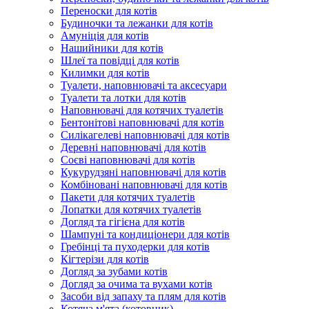
Переноски для котів
Будиночки та лежанки для котів
Амуніція для котів
Нашийники для котів
Шлеї та повідці для котів
Килимки для котів
Туалети, наповнювачі та аксесуари
Туалети та лотки для котів
Наповнювачі для котячих туалетів
Бентонітові наповнювачі для котів
Силікагелеві наповнювачі для котів
Деревні наповнювачі для котів
Соєві наповнювачі для котів
Кукурудзяні наповнювачі для котів
Комбіновані наповнювачі для котів
Пакети для котячих туалетів
Лопатки для котячих туалетів
Догляд та гігієна для котів
Шампуні та кондиціонери для котів
Гребінці та пуходерки для котів
Кігтерізи для котів
Догляд за зубами котів
Догляд за очима та вухами котів
Засоби від запаху та плям для котів
Котяча м'ята (котовник)