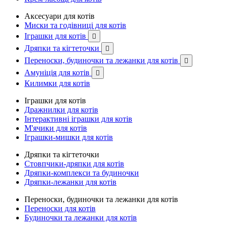
Аксесуари для котів
Миски та годівниці для котів
Іграшки для котів

Дряпки та кігтеточки

Переноски, будиночки та лежанки для котів

Амуніція для котів

Килимки для котів
Іграшки для котів
Дражнилки для котів
Інтерактивні іграшки для котів
М'ячики для котів
Іграшки-мишки для котів
Дряпки та кігтеточки
Стовпчики-дряпки для котів
Дряпки-комплекси та будиночки
Дряпки-лежанки для котів
Переноски, будиночки та лежанки для котів
Переноски для котів
Будиночки та лежанки для котів