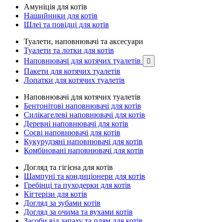
Амуніція для котів
Нашийники для котів
Шлеї та повідці для котів
Туалети, наповнювачі та аксесуари
Туалети та лотки для котів
Наповнювачі для котячих туалетів

Пакети для котячих туалетів
Лопатки для котячих туалетів
Наповнювачі для котячих туалетів
Бентонітові наповнювачі для котів
Силікагелеві наповнювачі для котів
Деревні наповнювачі для котів
Соєві наповнювачі для котів
Кукурудзяні наповнювачі для котів
Комбіновані наповнювачі для котів
Догляд та гігієна для котів
Шампуні та кондиціонери для котів
Гребінці та пуходерки для котів
Кігтерізи для котів
Догляд за зубами котів
Догляд за очима та вухами котів
Засоби від запаху та плям для котів