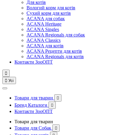
Для котів
Вологий корм для котів
Сухий корм для котів
ACANA для собак
ACANA Heritage
ACANA Singles
ACANA Regionals для собак
ACANA Classics
ACANA для котів
ACANA Рецепти для котів
ACANA Regionals для котів
Контакти ЗооОПТ


Усі
Товари для тварин

Бренд Каталоги

Контакти ЗооОПТ
Товари для тварин
Товари для Собак
