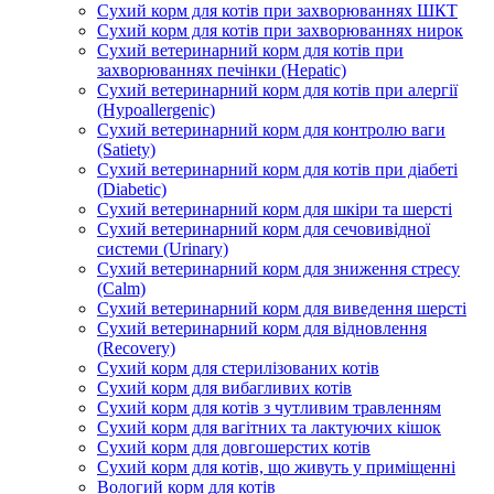
Сухий корм для котів при захворюваннях ШКТ
Сухий корм для котів при захворюваннях нирок
Сухий ветеринарний корм для котів при
захворюваннях печінки (Hepatic)
Сухий ветеринарний корм для котів при алергії
(Hypoallergenic)
Сухий ветеринарний корм для контролю ваги
(Satiety)
Сухий ветеринарний корм для котів при діабеті
(Diabetic)
Сухий ветеринарний корм для шкіри та шерсті
Сухий ветеринарний корм для сечовивідної
системи (Urinary)
Сухий ветеринарний корм для зниження стресу
(Calm)
Сухий ветеринарний корм для виведення шерсті
Сухий ветеринарний корм для відновлення
(Recovery)
Сухий корм для стерилізованих котів
Сухий корм для вибагливих котів
Сухий корм для котів з чутливим травленням
Сухий корм для вагітних та лактуючих кішок
Сухий корм для довгошерстих котів
Сухий корм для котів, що живуть у приміщенні
Вологий корм для котів