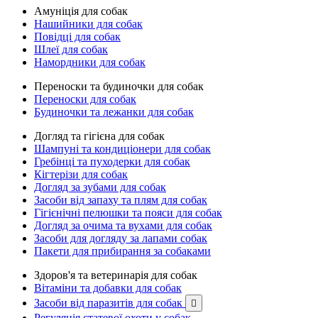
Амуніція для собак
Нашийники для собак
Повідці для собак
Шлеї для собак
Намордники для собак
Переноски та будиночки для собак
Переноски для собак
Будиночки та лежанки для собак
Догляд та гігієна для собак
Шампуні та кондиціонери для собак
Гребінці та пуходерки для собак
Кігтерізи для собак
Догляд за зубами для собак
Засоби від запаху та плям для собак
Гігієнічні пелюшки та пояси для собак
Догляд за очима та вухами для собак
Засоби для догляду за лапами собак
Пакети для прибирання за собаками
Здоров'я та ветеринарія для собак
Вітаміни та добавки для собак
Засоби від паразитів для собак

Регуляція статевої охоти у собак