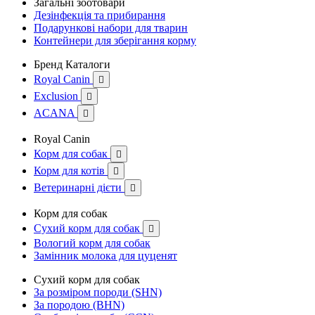
Загальні зоотовари
Дезінфекція та прибирання
Подарункові набори для тварин
Контейнери для зберігання корму
Бренд Каталоги
Royal Canin

Exclusion

ACANA

Royal Canin
Корм для собак

Корм для котів

Ветеринарні дієти

Корм для собак
Сухий корм для собак

Вологий корм для собак
Замінник молока для цуценят
Сухий корм для собак
За розміром породи (SHN)
За породою (BHN)