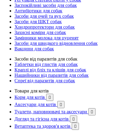
Заспокійливі засоби для собак
Антибіотики для собак
Засоби для очей та вух собак
Засоби для ШКТ собак
Хондропротектори для собак
Захисні коміри для собак
Замінники молока для цуценят
Засоби для швидкого відновлення собак
Вакцини для собак
Засоби від паразитів для собак
Таблетки від глистів для собак
Краплі від бліх та кліщів для собак
Нашийники від паразитів для собак
Спреї від паразитів для собак
Товари для котів
Корм для котів

Аксесуари для котів

Туалети, наповнювачі та аксесуари

Догляд та гігієна для котів

Ветаптека та здоров'я котів
