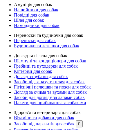
Амуніція для собак
Нашийники для собак
Повідці для собак
Шлеї для собак
Намордники для собак
Переноски та будиночки для собак
Переноски для собак
Будиночки та лежанки для собак
Догляд та гігієна для собак
Шампуні та кондиціонери для собак
Гребінці та пуходерки для собак
Кігтерізи для собак
Догляд за зубами для собак
Засоби від запаху та плям для собак
Гігієнічні пелюшки та пояси для собак
Догляд за очима та вухами для собак
Засоби для догляду за лапами собак
Пакети для прибирання за собаками
Здоров'я та ветеринарія для собак
Вітаміни та добавки для собак
Засоби від паразитів для собак

Регуляція статевої охоти у собак