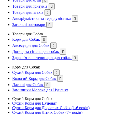
Товари для котів

Товари для гризунів

Товари для птахів

Акваріумістика та тераріумістика

Загальні зоотовари

Товари для Собак
Корм для Собак

Аксесуари для Собак

Догляд та гігієна для собак

Здоров'я та ветеринарія для собак

Корм для Собак
Сухий Корм для Собак

Вологий Корм для Собак

Ласощі для Собак

Замінники Молока для Цуценят
Сухий Корм для Собак
Сухий Корм для Цуценят
Сухий Корм для Дорослих Собак (1-6 років)
Сухий Корм для Літніх Собак (7+ років)