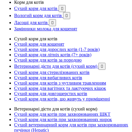
Корм для котів
Сухий корм для котів

Вологий корм для котів

Ласощі для котів

Замінники молока для кошенят
Сухий корм для котів
Сухий корм для кошенят
Сухий корм для дорослих котів (1-7 років)
Сухий корм для літніх котів (7+ років)
Сухий корм для котів за породою
Ветеринарні дієти для котів (сухий корм)

Сухий корм для стерилізованих котів
Сухий корм для вибагливих котів
Сухий корм для котів з чутливим травленням
Сухий корм для вагітних та лактуючих кішок
Сухий корм для довгошерстих котів
Сухий корм для котів, що живуть у приміщенні
Ветеринарні дієти для котів (сухий корм)
Сухий корм для котів при захворюваннях ШКТ
Сухий корм для котів при захворюваннях нирок
Сухий ветеринарний корм для котів при захворюваннях
печінки (Hepatic)