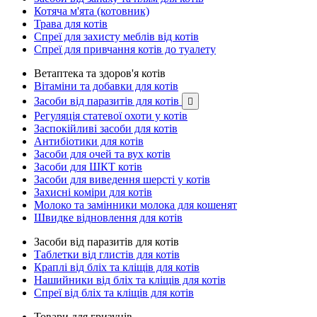
Котяча м'ята (котовник)
Трава для котів
Спреї для захисту меблів від котів
Спреї для привчання котів до туалету
Ветаптека та здоров'я котів
Вітаміни та добавки для котів
Засоби від паразитів для котів

Регуляція статевої охоти у котів
Заспокійливі засоби для котів
Антибіотики для котів
Засоби для очей та вух котів
Засоби для ШКТ котів
Засоби для виведення шерсті у котів
Захисні коміри для котів
Молоко та замінники молока для кошенят
Швидке відновлення для котів
Засоби від паразитів для котів
Таблетки від глистів для котів
Краплі від бліх та кліщів для котів
Нашийники від бліх та кліщів для котів
Спреї від бліх та кліщів для котів
Товари для гризунів