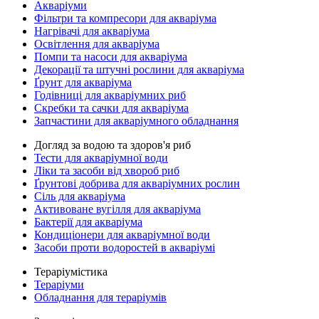
Акваріуми
Фільтри та компресори для акваріума
Нагрівачі для акваріума
Освітлення для акваріума
Помпи та насоси для акваріума
Декорації та штучні рослини для акваріума
Ґрунт для акваріума
Годівниці для акваріумних риб
Скребки та сачки для акваріума
Запчастини для акваріумного обладнання
Догляд за водою та здоров'я риб
Тести для акваріумної води
Ліки та засоби від хвороб риб
Ґрунтові добрива для акваріумних рослин
Сіль для акваріума
Активоване вугілля для акваріума
Бактерії для акваріума
Кондиціонери для акваріумної води
Засоби проти водоростей в акваріумі
Тераріумістика
Тераріуми
Обладнання для тераріумів