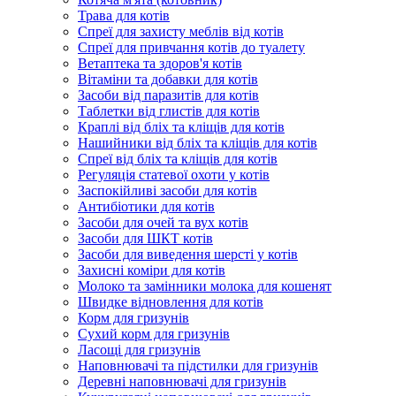
Трава для котів
Спреї для захисту меблів від котів
Спреї для привчання котів до туалету
Ветаптека та здоров'я котів
Вітаміни та добавки для котів
Засоби від паразитів для котів
Таблетки від глистів для котів
Краплі від бліх та кліщів для котів
Нашийники від бліх та кліщів для котів
Спреї від бліх та кліщів для котів
Регуляція статевої охоти у котів
Заспокійливі засоби для котів
Антибіотики для котів
Засоби для очей та вух котів
Засоби для ШКТ котів
Засоби для виведення шерсті у котів
Захисні коміри для котів
Молоко та замінники молока для кошенят
Швидке відновлення для котів
Корм для гризунів
Сухий корм для гризунів
Ласощі для гризунів
Наповнювачі та підстилки для гризунів
Деревні наповнювачі для гризунів