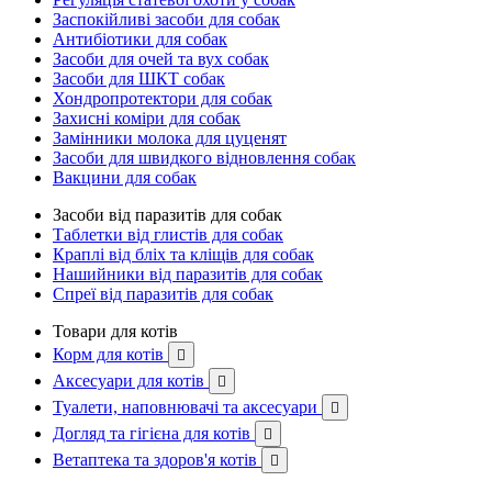
Заспокійливі засоби для собак
Антибіотики для собак
Засоби для очей та вух собак
Засоби для ШКТ собак
Хондропротектори для собак
Захисні коміри для собак
Замінники молока для цуценят
Засоби для швидкого відновлення собак
Вакцини для собак
Засоби від паразитів для собак
Таблетки від глистів для собак
Краплі від бліх та кліщів для собак
Нашийники від паразитів для собак
Спреї від паразитів для собак
Товари для котів
Корм для котів

Аксесуари для котів

Туалети, наповнювачі та аксесуари

Догляд та гігієна для котів

Ветаптека та здоров'я котів
