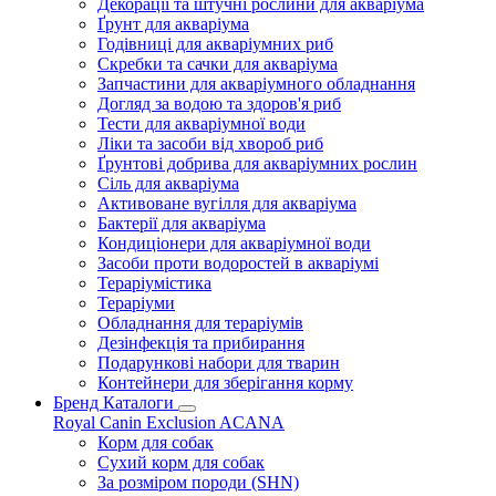
Декорації та штучні рослини для акваріума
Ґрунт для акваріума
Годівниці для акваріумних риб
Скребки та сачки для акваріума
Запчастини для акваріумного обладнання
Догляд за водою та здоров'я риб
Тести для акваріумної води
Ліки та засоби від хвороб риб
Ґрунтові добрива для акваріумних рослин
Сіль для акваріума
Активоване вугілля для акваріума
Бактерії для акваріума
Кондиціонери для акваріумної води
Засоби проти водоростей в акваріумі
Тераріумістика
Тераріуми
Обладнання для тераріумів
Дезінфекція та прибирання
Подарункові набори для тварин
Контейнери для зберігання корму
Бренд Каталоги
Royal Canin
Exclusion
ACANA
Корм для собак
Сухий корм для собак
За розміром породи (SHN)