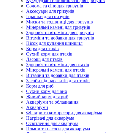
Кукурудзяні наповнювачі для гризунів
Солома та сіно для гризунів
Аксесуари для гризунів
Іграшки для гризунів
Миски та годівниці для гризунів
Мінеральні камені для гризунів
Здоров'я та вітаміни для гризунів
Вітаміни та добавки для гризунів
Пісок для купання шиншил
Корм для птахів
Сухий корм для птахів
Ласощі для птахів
Здоров'я та вітаміни для птахів
Мінеральні камені для птахів
Вітаміни та добавки для птахів
Засоби від паразитів для птахів
Корм для риб
Сухий корм для риб
Живий корм для риб
Акваріуми та обладнання
Акваріуми
Фільтри та компресори для акваріума
Нагрівачі для акваріума
Освітлення для акваріума
Помпи та насоси для акваріума