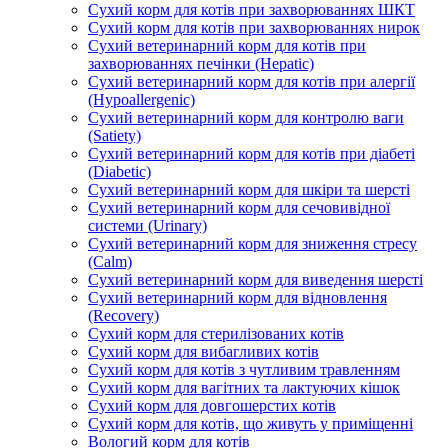
Сухий корм для котів при захворюваннях ШКТ
Сухий корм для котів при захворюваннях нирок
Сухий ветеринарний корм для котів при
захворюваннях печінки (Hepatic)
Сухий ветеринарний корм для котів при алергії
(Hypoallergenic)
Сухий ветеринарний корм для контролю ваги
(Satiety)
Сухий ветеринарний корм для котів при діабеті
(Diabetic)
Сухий ветеринарний корм для шкіри та шерсті
Сухий ветеринарний корм для сечовивідної
системи (Urinary)
Сухий ветеринарний корм для зниження стресу
(Calm)
Сухий ветеринарний корм для виведення шерсті
Сухий ветеринарний корм для відновлення
(Recovery)
Сухий корм для стерилізованих котів
Сухий корм для вибагливих котів
Сухий корм для котів з чутливим травленням
Сухий корм для вагітних та лактуючих кішок
Сухий корм для довгошерстих котів
Сухий корм для котів, що живуть у приміщенні
Вологий корм для котів