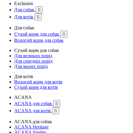
Exclusion
Для собак

Для котів

Для собак
Сухий корм для собак

Вологий корм для собак
Сухий корм для собак
Для великих порід
Для середніх порід
Для малих порід
Для котів
Вологий корм для котів
Сухий корм для котів
ACANA
ACANA для собак

ACANA для котів

ACANA для собак
ACANA Heritage
ACANA Singles