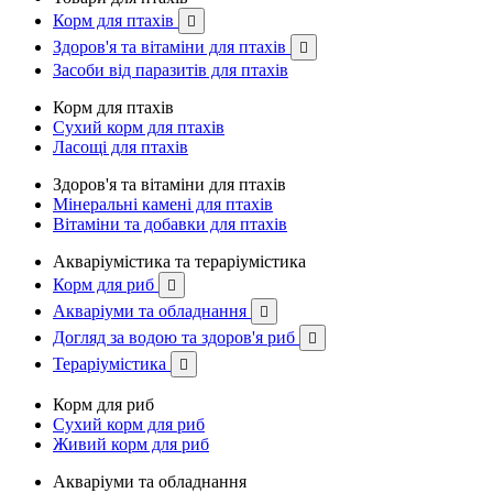
Корм для птахів

Здоров'я та вітаміни для птахів

Засоби від паразитів для птахів
Корм для птахів
Сухий корм для птахів
Ласощі для птахів
Здоров'я та вітаміни для птахів
Мінеральні камені для птахів
Вітаміни та добавки для птахів
Акваріумістика та тераріумістика
Корм для риб

Акваріуми та обладнання

Догляд за водою та здоров'я риб

Тераріумістика

Корм для риб
Сухий корм для риб
Живий корм для риб
Акваріуми та обладнання