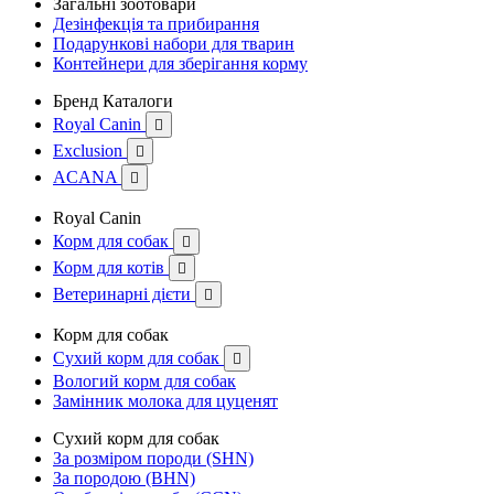
Загальні зоотовари
Дезінфекція та прибирання
Подарункові набори для тварин
Контейнери для зберігання корму
Бренд Каталоги
Royal Canin

Exclusion

ACANA

Royal Canin
Корм для собак

Корм для котів

Ветеринарні дієти

Корм для собак
Сухий корм для собак

Вологий корм для собак
Замінник молока для цуценят
Сухий корм для собак
За розміром породи (SHN)
За породою (BHN)