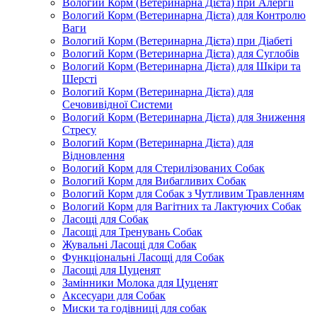
Вологий Корм (Ветеринарна Дієта) при Алергії
Вологий Корм (Ветеринарна Дієта) для Контролю
Ваги
Вологий Корм (Ветеринарна Дієта) при Діабеті
Вологий Корм (Ветеринарна Дієта) для Суглобів
Вологий Корм (Ветеринарна Дієта) для Шкіри та
Шерсті
Вологий Корм (Ветеринарна Дієта) для
Сечовивідної Системи
Вологий Корм (Ветеринарна Дієта) для Зниження
Стресу
Вологий Корм (Ветеринарна Дієта) для
Відновлення
Вологий Корм для Стерилізованих Собак
Вологий Корм для Вибагливих Собак
Вологий Корм для Собак з Чутливим Травленням
Вологий Корм для Вагітних та Лактуючих Собак
Ласощі для Собак
Ласощі для Тренувань Собак
Жувальні Ласощі для Собак
Функціональні Ласощі для Собак
Ласощі для Цуценят
Замінники Молока для Цуценят
Аксесуари для Собак
Миски та годівниці для собак