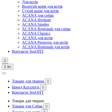
Для котів
Вологий корм для котів
Сухий корм для котів
ACANA для собак
ACANA Heritage
ACANA Singles
ACANA Regionals для собак
ACANA Classics
ACANA для котів
ACANA Рецепти для котів
ACANA Regionals для котів
Контакти ЗооОПТ


Усі
Товари для тварин

Бренд Каталоги

Контакти ЗооОПТ
Товари для тварин
Товари для Собак
