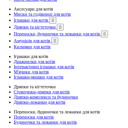
Аксесуари для котів
Миски та годівниці для котів
Іграшки для котів

Дряпки та кігтеточки

Переноски, будиночки та лежанки для котів

Амуніція для котів

Килимки для котів
Іграшки для котів
Дражнилки для котів
Інтерактивні іграшки для котів
М'ячики для котів
Іграшки-мишки для котів
Дряпки та кігтеточки
Стовпчики-дряпки для котів
Дряпки-комплекси та будиночки
Дряпки-лежанки для котів
Переноски, будиночки та лежанки для котів
Переноски для котів
Будиночки та лежанки для котів