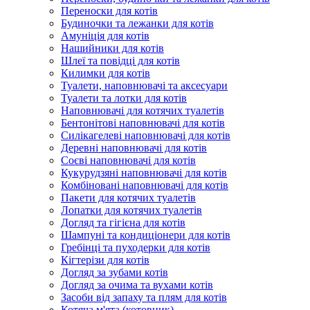
Переноски для котів
Будиночки та лежанки для котів
Амуніція для котів
Нашийники для котів
Шлеї та повідці для котів
Килимки для котів
Туалети, наповнювачі та аксесуари
Туалети та лотки для котів
Наповнювачі для котячих туалетів
Бентонітові наповнювачі для котів
Силікагелеві наповнювачі для котів
Деревні наповнювачі для котів
Соєві наповнювачі для котів
Кукурудзяні наповнювачі для котів
Комбіновані наповнювачі для котів
Пакети для котячих туалетів
Лопатки для котячих туалетів
Догляд та гігієна для котів
Шампуні та кондиціонери для котів
Гребінці та пуходерки для котів
Кігтерізи для котів
Догляд за зубами котів
Догляд за очима та вухами котів
Засоби від запаху та плям для котів
Котяча м'ята (котовник)