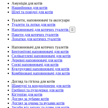
Амуніція для котів
Нашийники для котів
Шлеї та повідці для котів
Туалети, наповнювачі та аксесуари
Туалети та лотки для котів
Наповнювачі для котячих туалетів

Пакети для котячих туалетів
Лопатки для котячих туалетів
Наповнювачі для котячих туалетів
Бентонітові наповнювачі для котів
Силікагелеві наповнювачі для котів
Деревні наповнювачі для котів
Соєві наповнювачі для котів
Кукурудзяні наповнювачі для котів
Комбіновані наповнювачі для котів
Догляд та гігієна для котів
Шампуні та кондиціонери для котів
Гребінці та пуходерки для котів
Кігтерізи для котів
Догляд за зубами котів
Догляд за очима та вухами котів
Засоби від запаху та плям для котів