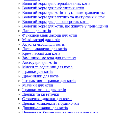
Вологий корм для стерилізованих котів
Вологий корм для вибагливих котів
Вологий корм для котів з чутливим травленням
Вологий корм для вагітних та лактуючих кішок
Вологий корм для довгошерстих котів
Вологий корм для котів, що живуть у приміщенні
Ласощі для котів
Функціональні ласощі для котів
М'які ласощі для котів
Хрусткі ласощі для котів
Ласощі-палички для котів
Крем-ласощі для котів
Замінники молока для кошенят
Аксесуари для котів
Миски та годівниці для котів
Іграшки для котів
Дражнилки для котів
Інтерактивні іграшки для котів
М'ячики для котів
Іграшки-мишки для котів
Дряпки та кігтеточки
Стовпчики-дряпки для котів
Дряпки-комплекси та будиночки
Дряпки-лежанки для котів
Переноски, будиночки та лежанки для котів