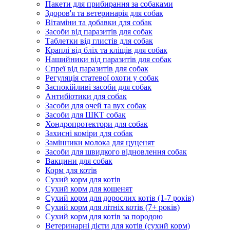
Пакети для прибирання за собаками
Здоров'я та ветеринарія для собак
Вітаміни та добавки для собак
Засоби від паразитів для собак
Таблетки від глистів для собак
Краплі від бліх та кліщів для собак
Нашийники від паразитів для собак
Спреї від паразитів для собак
Регуляція статевої охоти у собак
Заспокійливі засоби для собак
Антибіотики для собак
Засоби для очей та вух собак
Засоби для ШКТ собак
Хондропротектори для собак
Захисні коміри для собак
Замінники молока для цуценят
Засоби для швидкого відновлення собак
Вакцини для собак
Корм для котів
Сухий корм для котів
Сухий корм для кошенят
Сухий корм для дорослих котів (1-7 років)
Сухий корм для літніх котів (7+ років)
Сухий корм для котів за породою
Ветеринарні дієти для котів (сухий корм)