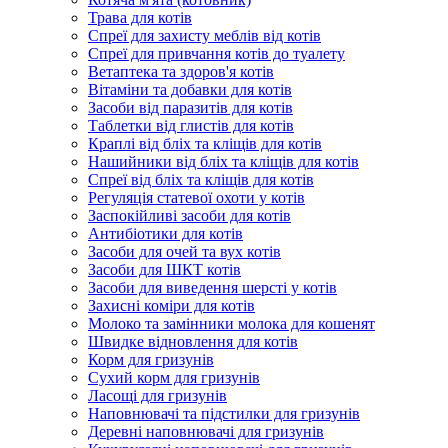
Трава для котів
Спреї для захисту меблів від котів
Спреї для привчання котів до туалету
Ветаптека та здоров'я котів
Вітаміни та добавки для котів
Засоби від паразитів для котів
Таблетки від глистів для котів
Краплі від бліх та кліщів для котів
Нашийники від бліх та кліщів для котів
Спреї від бліх та кліщів для котів
Регуляція статевої охоти у котів
Заспокійливі засоби для котів
Антибіотики для котів
Засоби для очей та вух котів
Засоби для ШКТ котів
Засоби для виведення шерсті у котів
Захисні коміри для котів
Молоко та замінники молока для кошенят
Швидке відновлення для котів
Корм для гризунів
Сухий корм для гризунів
Ласощі для гризунів
Наповнювачі та підстилки для гризунів
Деревні наповнювачі для гризунів