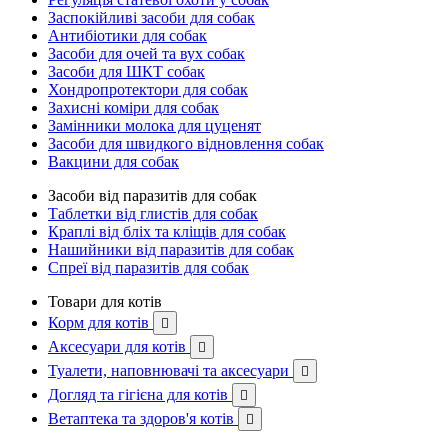
Заспокійливі засоби для собак
Антибіотики для собак
Засоби для очей та вух собак
Засоби для ШКТ собак
Хондропротектори для собак
Захисні коміри для собак
Замінники молока для цуценят
Засоби для швидкого відновлення собак
Вакцини для собак
Засоби від паразитів для собак
Таблетки від глистів для собак
Краплі від бліх та кліщів для собак
Нашийники від паразитів для собак
Спреї від паразитів для собак
Товари для котів
Корм для котів

Аксесуари для котів

Туалети, наповнювачі та аксесуари

Догляд та гігієна для котів

Ветаптека та здоров'я котів
