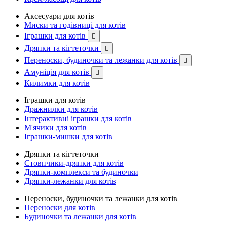
Аксесуари для котів
Миски та годівниці для котів
Іграшки для котів

Дряпки та кігтеточки

Переноски, будиночки та лежанки для котів

Амуніція для котів

Килимки для котів
Іграшки для котів
Дражнилки для котів
Інтерактивні іграшки для котів
М'ячики для котів
Іграшки-мишки для котів
Дряпки та кігтеточки
Стовпчики-дряпки для котів
Дряпки-комплекси та будиночки
Дряпки-лежанки для котів
Переноски, будиночки та лежанки для котів
Переноски для котів
Будиночки та лежанки для котів