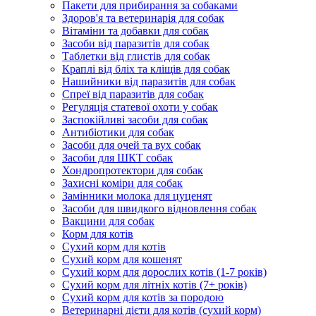
Пакети для прибирання за собаками
Здоров'я та ветеринарія для собак
Вітаміни та добавки для собак
Засоби від паразитів для собак
Таблетки від глистів для собак
Краплі від бліх та кліщів для собак
Нашийники від паразитів для собак
Спреї від паразитів для собак
Регуляція статевої охоти у собак
Заспокійливі засоби для собак
Антибіотики для собак
Засоби для очей та вух собак
Засоби для ШКТ собак
Хондропротектори для собак
Захисні коміри для собак
Замінники молока для цуценят
Засоби для швидкого відновлення собак
Вакцини для собак
Корм для котів
Сухий корм для котів
Сухий корм для кошенят
Сухий корм для дорослих котів (1-7 років)
Сухий корм для літніх котів (7+ років)
Сухий корм для котів за породою
Ветеринарні дієти для котів (сухий корм)