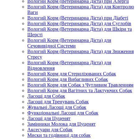
Вологий Корм (Ветеринарна Дієта) при Алергії
Вологий Корм (Ветеринарна Дієта) для Контролю
Ваги
Вологий Корм (Ветеринарна Дієта) при Діабеті
Вологий Корм (Ветеринарна Дієта) для Суглобів
Вологий Корм (Ветеринарна Дієта) для Шкіри та
Шерсті
Вологий Корм (Ветеринарна Дієта) для
Сечовивідної Системи
Вологий Корм (Ветеринарна Дієта) для Зниження
Стресу
Вологий Корм (Ветеринарна Дієта) для
Відновлення
Вологий Корм для Стерилізованих Собак
Вологий Корм для Вибагливих Собак
Вологий Корм для Собак з Чутливим Травленням
Вологий Корм для Вагітних та Лактуючих Собак
Ласощі для Собак
Ласощі для Тренувань Собак
Жувальні Ласощі для Собак
Функціональні Ласощі для Собак
Ласощі для Цуценят
Замінники Молока для Цуценят
Аксесуари для Собак
Миски та годівниці для собак