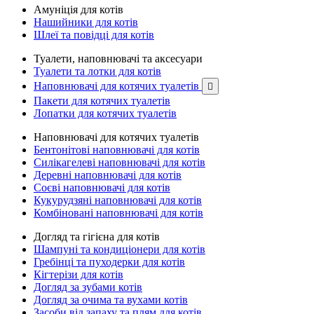
Амуніція для котів
Нашийники для котів
Шлеї та повідці для котів
Туалети, наповнювачі та аксесуари
Туалети та лотки для котів
Наповнювачі для котячих туалетів

Пакети для котячих туалетів
Лопатки для котячих туалетів
Наповнювачі для котячих туалетів
Бентонітові наповнювачі для котів
Силікагелеві наповнювачі для котів
Деревні наповнювачі для котів
Соєві наповнювачі для котів
Кукурудзяні наповнювачі для котів
Комбіновані наповнювачі для котів
Догляд та гігієна для котів
Шампуні та кондиціонери для котів
Гребінці та пуходерки для котів
Кігтерізи для котів
Догляд за зубами котів
Догляд за очима та вухами котів
Засоби від запаху та плям для котів