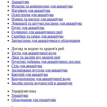
Акваріуми
Фільтри та компресори для акваріума
Нагрівачі для акваріума
Освітлення для акваріума
Помпи та насоси для акваріума
Декорації та штучні рослини для акваріума
Ґрунт для акваріума
Годівниці для акваріумних риб
Скребки та сачки для акваріума
Запчастини для акваріумного обладнання
Догляд за водою та здоров'я риб
Тести для акваріумної води
Ліки та засоби від хвороб риб
Ґрунтові добрива для акваріумних рослин
Сіль для акваріума
Активоване вугілля для акваріума
Бактерії для акваріума
Кондиціонери для акваріумної води
Засоби проти водоростей в акваріумі
Тераріумістика
Тераріуми
Обладнання для тераріумів