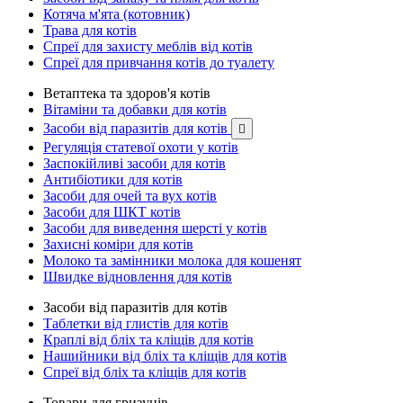
Котяча м'ята (котовник)
Трава для котів
Спреї для захисту меблів від котів
Спреї для привчання котів до туалету
Ветаптека та здоров'я котів
Вітаміни та добавки для котів
Засоби від паразитів для котів

Регуляція статевої охоти у котів
Заспокійливі засоби для котів
Антибіотики для котів
Засоби для очей та вух котів
Засоби для ШКТ котів
Засоби для виведення шерсті у котів
Захисні коміри для котів
Молоко та замінники молока для кошенят
Швидке відновлення для котів
Засоби від паразитів для котів
Таблетки від глистів для котів
Краплі від бліх та кліщів для котів
Нашийники від бліх та кліщів для котів
Спреї від бліх та кліщів для котів
Товари для гризунів