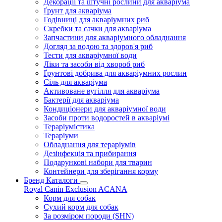
Декорації та штучні рослини для акваріума
Ґрунт для акваріума
Годівниці для акваріумних риб
Скребки та сачки для акваріума
Запчастини для акваріумного обладнання
Догляд за водою та здоров'я риб
Тести для акваріумної води
Ліки та засоби від хвороб риб
Ґрунтові добрива для акваріумних рослин
Сіль для акваріума
Активоване вугілля для акваріума
Бактерії для акваріума
Кондиціонери для акваріумної води
Засоби проти водоростей в акваріумі
Тераріумістика
Тераріуми
Обладнання для тераріумів
Дезінфекція та прибирання
Подарункові набори для тварин
Контейнери для зберігання корму
Бренд Каталоги
Royal Canin
Exclusion
ACANA
Корм для собак
Сухий корм для собак
За розміром породи (SHN)