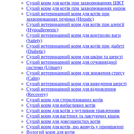
Сухий корм для котів при захворюваннях ШКТ
Сухий корм для котів при захворюваннях нирок
Сухий ветеринарний корм для котів при
захворюваннях печінки (Hepatic)
Сухий ветеринарний корм для котів при алергії
(Hypoallergenic)
Сухий ветеринарний корм для контролю ваги
(Satiety)
Сухий ветеринарний корм для котів при діабеті
(Diabetic)
Сухий ветеринарний корм для шкіри та шерсті
Сухий ветеринарний корм для сечовивідної
системи (Urinary)
Сухий ветеринарний корм для зниження стресу
(Calm)
Сухий ветеринарний корм для виведення шерсті
Сухий ветеринарний корм для відновлення
(Recovery)
Сухий корм для стерилізованих котів
Сухий корм для вибагливих котів
Сухий корм для котів з чутливим травленням
Сухий корм для вагітних та лактуючих кішок
Сухий корм для довгошерстих котів
Сухий корм для котів, що живуть у приміщенні
Вологий корм для котів