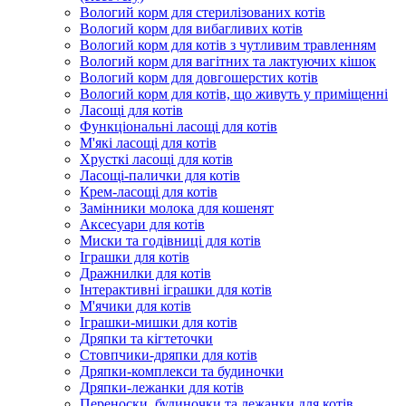
Вологий корм для стерилізованих котів
Вологий корм для вибагливих котів
Вологий корм для котів з чутливим травленням
Вологий корм для вагітних та лактуючих кішок
Вологий корм для довгошерстих котів
Вологий корм для котів, що живуть у приміщенні
Ласощі для котів
Функціональні ласощі для котів
М'які ласощі для котів
Хрусткі ласощі для котів
Ласощі-палички для котів
Крем-ласощі для котів
Замінники молока для кошенят
Аксесуари для котів
Миски та годівниці для котів
Іграшки для котів
Дражнилки для котів
Інтерактивні іграшки для котів
М'ячики для котів
Іграшки-мишки для котів
Дряпки та кігтеточки
Стовпчики-дряпки для котів
Дряпки-комплекси та будиночки
Дряпки-лежанки для котів
Переноски, будиночки та лежанки для котів