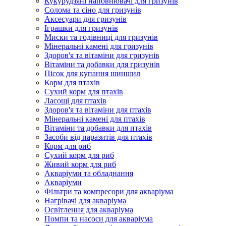
Кукурудзяні наповнювачі для гризунів
Солома та сіно для гризунів
Аксесуари для гризунів
Іграшки для гризунів
Миски та годівниці для гризунів
Мінеральні камені для гризунів
Здоров'я та вітаміни для гризунів
Вітаміни та добавки для гризунів
Пісок для купання шиншил
Корм для птахів
Сухий корм для птахів
Ласощі для птахів
Здоров'я та вітаміни для птахів
Мінеральні камені для птахів
Вітаміни та добавки для птахів
Засоби від паразитів для птахів
Корм для риб
Сухий корм для риб
Живий корм для риб
Акваріуми та обладнання
Акваріуми
Фільтри та компресори для акваріума
Нагрівачі для акваріума
Освітлення для акваріума
Помпи та насоси для акваріума