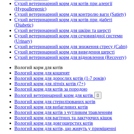
Сухий ветеринарний корм для котів при алергії
(Hypoallergenic)
Сухий ветеринарний корм для контролю ваги (Satiety)
Сухий ветеринарний корм для котів при діабеті
(Diabetic)
Сухий ветеринарний корм для шкіри та шерсті
Сухий ветеринарний корм для сечовивідної системи
(Urinary)
Сухий ветеринарний корм для зниження стресу (Calm)
Сухий ветеринарний корм для виведення шерсті
Сухий ветеринарний корм для відновлення (Recovery)
Вологий корм для котів
Вологий корм для кошенят
Вологий корм для дорослих котів (1-7 років)
Вологий корм для літніх котів (7+)
Вологий корм для котів за породою
Вологий ветеринарний корм для котів

Вологий корм для стерилізованих котів
Вологий корм для вибагливих котів
Вологий корм для котів з чутливим травленням
Вологий корм для вагітних та лактуючих кішок
Вологий корм для довгошерстих котів
Вологий корм для котів, що живуть у приміщенні