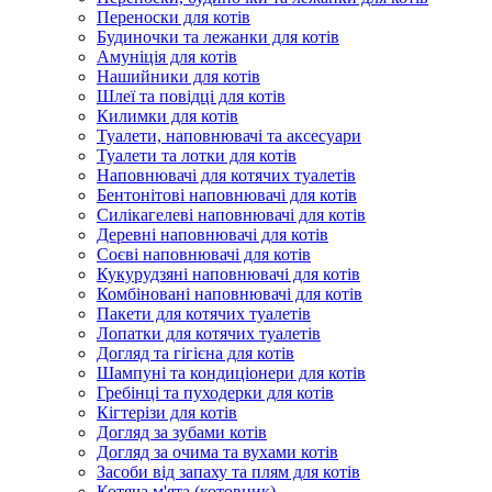
Переноски для котів
Будиночки та лежанки для котів
Амуніція для котів
Нашийники для котів
Шлеї та повідці для котів
Килимки для котів
Туалети, наповнювачі та аксесуари
Туалети та лотки для котів
Наповнювачі для котячих туалетів
Бентонітові наповнювачі для котів
Силікагелеві наповнювачі для котів
Деревні наповнювачі для котів
Соєві наповнювачі для котів
Кукурудзяні наповнювачі для котів
Комбіновані наповнювачі для котів
Пакети для котячих туалетів
Лопатки для котячих туалетів
Догляд та гігієна для котів
Шампуні та кондиціонери для котів
Гребінці та пуходерки для котів
Кігтерізи для котів
Догляд за зубами котів
Догляд за очима та вухами котів
Засоби від запаху та плям для котів
Котяча м'ята (котовник)