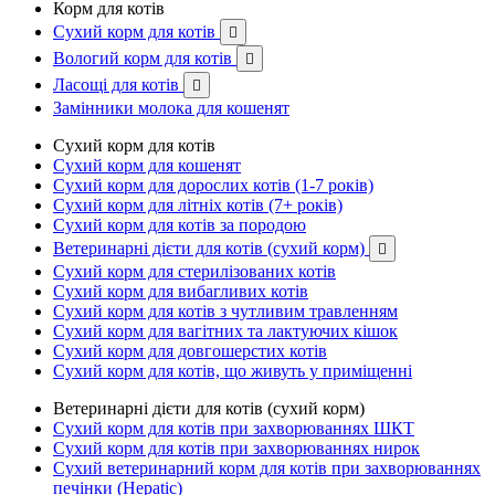
Корм для котів
Сухий корм для котів

Вологий корм для котів

Ласощі для котів

Замінники молока для кошенят
Сухий корм для котів
Сухий корм для кошенят
Сухий корм для дорослих котів (1-7 років)
Сухий корм для літніх котів (7+ років)
Сухий корм для котів за породою
Ветеринарні дієти для котів (сухий корм)

Сухий корм для стерилізованих котів
Сухий корм для вибагливих котів
Сухий корм для котів з чутливим травленням
Сухий корм для вагітних та лактуючих кішок
Сухий корм для довгошерстих котів
Сухий корм для котів, що живуть у приміщенні
Ветеринарні дієти для котів (сухий корм)
Сухий корм для котів при захворюваннях ШКТ
Сухий корм для котів при захворюваннях нирок
Сухий ветеринарний корм для котів при захворюваннях
печінки (Hepatic)