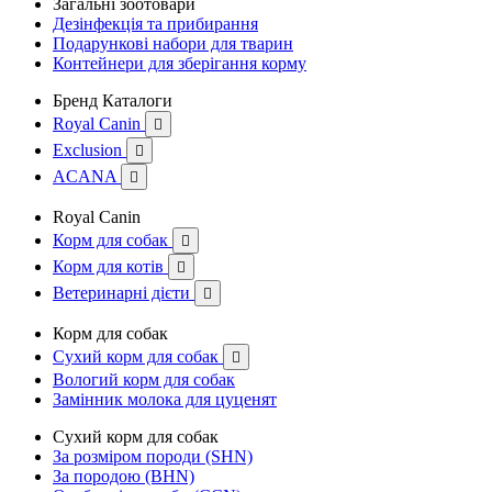
Загальні зоотовари
Дезінфекція та прибирання
Подарункові набори для тварин
Контейнери для зберігання корму
Бренд Каталоги
Royal Canin

Exclusion

ACANA

Royal Canin
Корм для собак

Корм для котів

Ветеринарні дієти

Корм для собак
Сухий корм для собак

Вологий корм для собак
Замінник молока для цуценят
Сухий корм для собак
За розміром породи (SHN)
За породою (BHN)