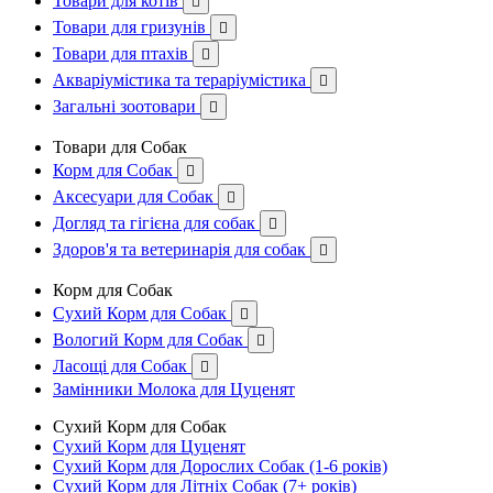
Товари для котів

Товари для гризунів

Товари для птахів

Акваріумістика та тераріумістика

Загальні зоотовари

Товари для Собак
Корм для Собак

Аксесуари для Собак

Догляд та гігієна для собак

Здоров'я та ветеринарія для собак

Корм для Собак
Сухий Корм для Собак

Вологий Корм для Собак

Ласощі для Собак

Замінники Молока для Цуценят
Сухий Корм для Собак
Сухий Корм для Цуценят
Сухий Корм для Дорослих Собак (1-6 років)
Сухий Корм для Літніх Собак (7+ років)