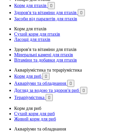
Корм для птахів

Здоров'я та вітаміни для птахів

Засоби від паразитів для птахів
Корм для птахів
Сухий корм для птахів
Ласощі для птахів
Здоров'я та вітаміни для птахів
Мінеральні камені для птахів
Вітаміни та добавки для птахів
Акваріумістика та тераріумістика
Корм для риб

Акваріуми та обладнання

Догляд за водою та здоров'я риб

Тераріумістика

Корм для риб
Сухий корм для риб
Живий корм для риб
Акваріуми та обладнання