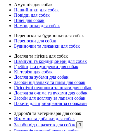
Амуніція для собак
Нашийники для собак
Повідці для собак
Шлеї для собак
Намордники для собак
Переноски та будиночки для собак
Переноски для собак
Будиночки та лежанки для собак
Догляд та гігієна для собак
Шампуні та кондиціонери для собак
Гребінці та пуходерки для собак
Кігтерізи для собак
Догляд за зубами для собак
Засоби від запаху та плям для собак
Гігієнічні пелюшки та пояси для собак
Догляд за очима та вухами для собак
Засоби для догляду за лапами собак
Пакети для прибирання за собаками
Здоров'я та ветеринарія для собак
Вітаміни та добавки для собак
Засоби від паразитів для собак

Регуляція статевої охоти у собак