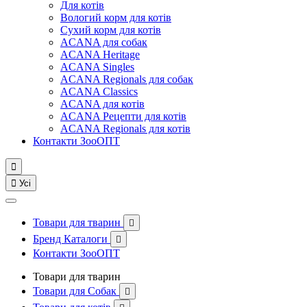
Для котів
Вологий корм для котів
Сухий корм для котів
ACANA для собак
ACANA Heritage
ACANA Singles
ACANA Regionals для собак
ACANA Classics
ACANA для котів
ACANA Рецепти для котів
ACANA Regionals для котів
Контакти ЗооОПТ


Усі
Товари для тварин

Бренд Каталоги

Контакти ЗооОПТ
Товари для тварин
Товари для Собак
