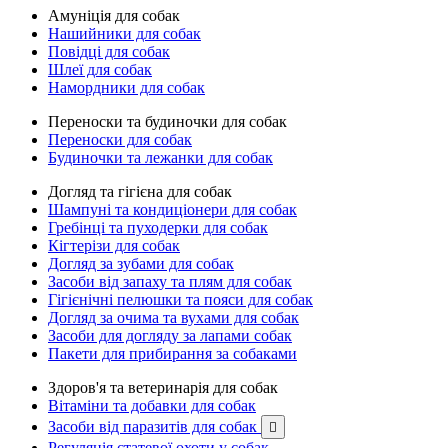
Амуніція для собак
Нашийники для собак
Повідці для собак
Шлеї для собак
Намордники для собак
Переноски та будиночки для собак
Переноски для собак
Будиночки та лежанки для собак
Догляд та гігієна для собак
Шампуні та кондиціонери для собак
Гребінці та пуходерки для собак
Кігтерізи для собак
Догляд за зубами для собак
Засоби від запаху та плям для собак
Гігієнічні пелюшки та пояси для собак
Догляд за очима та вухами для собак
Засоби для догляду за лапами собак
Пакети для прибирання за собаками
Здоров'я та ветеринарія для собак
Вітаміни та добавки для собак
Засоби від паразитів для собак

Регуляція статевої охоти у собак