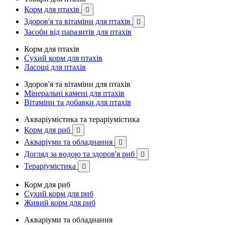
Корм для птахів

Здоров'я та вітаміни для птахів

Засоби від паразитів для птахів
Корм для птахів
Сухий корм для птахів
Ласощі для птахів
Здоров'я та вітаміни для птахів
Мінеральні камені для птахів
Вітаміни та добавки для птахів
Акваріумістика та тераріумістика
Корм для риб

Акваріуми та обладнання

Догляд за водою та здоров'я риб

Тераріумістика

Корм для риб
Сухий корм для риб
Живий корм для риб
Акваріуми та обладнання