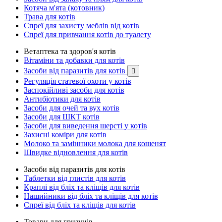
Котяча м'ята (котовник)
Трава для котів
Спреї для захисту меблів від котів
Спреї для привчання котів до туалету
Ветаптека та здоров'я котів
Вітаміни та добавки для котів
Засоби від паразитів для котів

Регуляція статевої охоти у котів
Заспокійливі засоби для котів
Антибіотики для котів
Засоби для очей та вух котів
Засоби для ШКТ котів
Засоби для виведення шерсті у котів
Захисні коміри для котів
Молоко та замінники молока для кошенят
Швидке відновлення для котів
Засоби від паразитів для котів
Таблетки від глистів для котів
Краплі від бліх та кліщів для котів
Нашийники від бліх та кліщів для котів
Спреї від бліх та кліщів для котів
Товари для гризунів