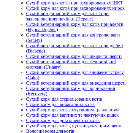
Сухий корм для котів при захворюваннях ШКТ
Сухий корм для котів при захворюваннях нирок
Сухий ветеринарний корм для котів при
захворюваннях печінки (Hepatic)
Сухий ветеринарний корм для котів при алергії
(Hypoallergenic)
Сухий ветеринарний корм для контролю ваги
(Satiety)
Сухий ветеринарний корм для котів при діабеті
(Diabetic)
Сухий ветеринарний корм для шкіри та шерсті
Сухий ветеринарний корм для сечовивідної
системи (Urinary)
Сухий ветеринарний корм для зниження стресу
(Calm)
Сухий ветеринарний корм для виведення шерсті
Сухий ветеринарний корм для відновлення
(Recovery)
Сухий корм для стерилізованих котів
Сухий корм для вибагливих котів
Сухий корм для котів з чутливим травленням
Сухий корм для вагітних та лактуючих кішок
Сухий корм для довгошерстих котів
Сухий корм для котів, що живуть у приміщенні
Вологий корм для котів