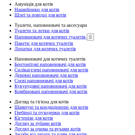
Амуніція для котів
Нашийники для котів
Шлеї та повідці для котів
Туалети, наповнювачі та аксесуари
Туалети та лотки для котів
Наповнювачі для котячих туалетів

Пакети для котячих туалетів
Лопатки для котячих туалетів
Наповнювачі для котячих туалетів
Бентонітові наповнювачі для котів
Силікагелеві наповнювачі для котів
Деревні наповнювачі для котів
Соєві наповнювачі для котів
Кукурудзяні наповнювачі для котів
Комбіновані наповнювачі для котів
Догляд та гігієна для котів
Шампуні та кондиціонери для котів
Гребінці та пуходерки для котів
Кігтерізи для котів
Догляд за зубами котів
Догляд за очима та вухами котів
Засоби від запаху та плям для котів