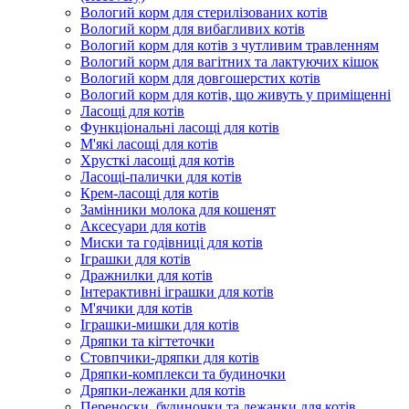
Вологий корм для стерилізованих котів
Вологий корм для вибагливих котів
Вологий корм для котів з чутливим травленням
Вологий корм для вагітних та лактуючих кішок
Вологий корм для довгошерстих котів
Вологий корм для котів, що живуть у приміщенні
Ласощі для котів
Функціональні ласощі для котів
М'які ласощі для котів
Хрусткі ласощі для котів
Ласощі-палички для котів
Крем-ласощі для котів
Замінники молока для кошенят
Аксесуари для котів
Миски та годівниці для котів
Іграшки для котів
Дражнилки для котів
Інтерактивні іграшки для котів
М'ячики для котів
Іграшки-мишки для котів
Дряпки та кігтеточки
Стовпчики-дряпки для котів
Дряпки-комплекси та будиночки
Дряпки-лежанки для котів
Переноски, будиночки та лежанки для котів