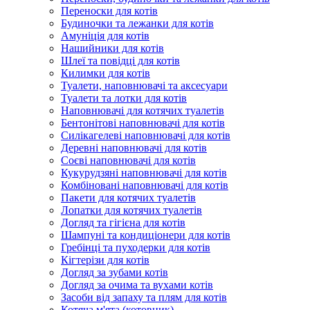
Переноски для котів
Будиночки та лежанки для котів
Амуніція для котів
Нашийники для котів
Шлеї та повідці для котів
Килимки для котів
Туалети, наповнювачі та аксесуари
Туалети та лотки для котів
Наповнювачі для котячих туалетів
Бентонітові наповнювачі для котів
Силікагелеві наповнювачі для котів
Деревні наповнювачі для котів
Соєві наповнювачі для котів
Кукурудзяні наповнювачі для котів
Комбіновані наповнювачі для котів
Пакети для котячих туалетів
Лопатки для котячих туалетів
Догляд та гігієна для котів
Шампуні та кондиціонери для котів
Гребінці та пуходерки для котів
Кігтерізи для котів
Догляд за зубами котів
Догляд за очима та вухами котів
Засоби від запаху та плям для котів
Котяча м'ята (котовник)