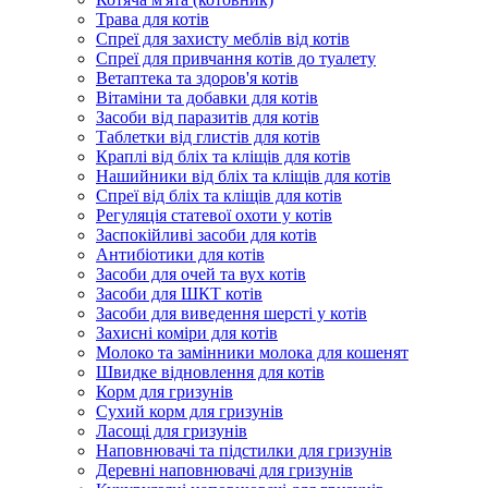
Трава для котів
Спреї для захисту меблів від котів
Спреї для привчання котів до туалету
Ветаптека та здоров'я котів
Вітаміни та добавки для котів
Засоби від паразитів для котів
Таблетки від глистів для котів
Краплі від бліх та кліщів для котів
Нашийники від бліх та кліщів для котів
Спреї від бліх та кліщів для котів
Регуляція статевої охоти у котів
Заспокійливі засоби для котів
Антибіотики для котів
Засоби для очей та вух котів
Засоби для ШКТ котів
Засоби для виведення шерсті у котів
Захисні коміри для котів
Молоко та замінники молока для кошенят
Швидке відновлення для котів
Корм для гризунів
Сухий корм для гризунів
Ласощі для гризунів
Наповнювачі та підстилки для гризунів
Деревні наповнювачі для гризунів