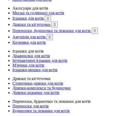
Аксесуари для котів
Миски та годівниці для котів
Іграшки для котів

Дряпки та кігтеточки

Переноски, будиночки та лежанки для котів

Амуніція для котів

Килимки для котів
Іграшки для котів
Дражнилки для котів
Інтерактивні іграшки для котів
М'ячики для котів
Іграшки-мишки для котів
Дряпки та кігтеточки
Стовпчики-дряпки для котів
Дряпки-комплекси та будиночки
Дряпки-лежанки для котів
Переноски, будиночки та лежанки для котів
Переноски для котів
Будиночки та лежанки для котів