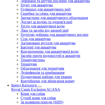
Декорації та штучні рослини для акваріума
Ґрунт для акваріума
Годівниці для акваріумних риб
Скребки та сачки для акваріума
Запчастини для акваріумного обладнання
Догляд за водою та здоров'я риб
Тести для акваріумної води
Ліки та засоби від хвороб риб
Ґрунтові добрива для акваріумних рослин
Сіль для акваріума
Активоване вугілля для акваріума
Бактерії для акваріума
Кондиціонери для акваріумної води
Засоби проти водоростей в акваріумі
Тераріумістика
Тераріуми
Обладнання для тераріумів
Дезінфекція та прибирання
Подарункові набори для тварин
Контейнери для зберігання корму
Бренд Каталоги
Royal Canin
Exclusion
ACANA
Корм для собак
Сухий корм для собак
За розміром породи (SHN)