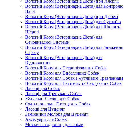
Вологий Корм (Ветеринарна Дієта) при Алергії
Вологий Корм (Ветеринарна Дієта) для Контролю
Ваги
Вологий Корм (Ветеринарна Дієта) при Діабеті
Вологий Корм (Ветеринарна Дієта) для Суглобів
Вологий Корм (Ветеринарна Дієта) для Шкіри та
Шерсті
Вологий Корм (Ветеринарна Дієта) для
Сечовивідної Системи
Вологий Корм (Ветеринарна Дієта) для Зниження
Стресу
Вологий Корм (Ветеринарна Дієта) для
Відновлення
Вологий Корм для Стерилізованих Собак
Вологий Корм для Вибагливих Собак
Вологий Корм для Собак з Чутливим Травленням
Вологий Корм для Вагітних та Лактуючих Собак
Ласощі для Собак
Ласощі для Тренувань Собак
Жувальні Ласощі для Собак
Функціональні Ласощі для Собак
Ласощі для Цуценят
Замінники Молока для Цуценят
Аксесуари для Собак
Миски та годівниці для собак