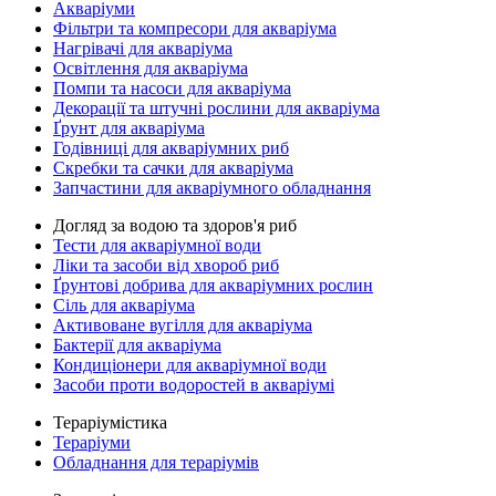
Акваріуми
Фільтри та компресори для акваріума
Нагрівачі для акваріума
Освітлення для акваріума
Помпи та насоси для акваріума
Декорації та штучні рослини для акваріума
Ґрунт для акваріума
Годівниці для акваріумних риб
Скребки та сачки для акваріума
Запчастини для акваріумного обладнання
Догляд за водою та здоров'я риб
Тести для акваріумної води
Ліки та засоби від хвороб риб
Ґрунтові добрива для акваріумних рослин
Сіль для акваріума
Активоване вугілля для акваріума
Бактерії для акваріума
Кондиціонери для акваріумної води
Засоби проти водоростей в акваріумі
Тераріумістика
Тераріуми
Обладнання для тераріумів