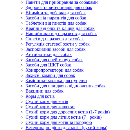
Пакети для прибирання за собаками
Здоров'я та ветеринарія для собак
Вітаміни та добавки для собак
Засоби від паразитів для собак
Таблетки від глистів для собак
Краплі від бліх та кліщів для собак
Нашийники від паразитів для собак
Спреї від паразитів для собак
Регуляція статевої охоти у собак
Заспокійливі засоби для собак
Антибіотики для собак
Засоби для очей та вух собак
Засоби для ШКТ собак
Хондропротектори для собак
Захисні коміри для собак
Замінники молока для цуценят
Засоби для швидкого відновлення собак
Вакцини для собак
Корм для котів
Сухий корм для котів
Сухий корм для кошенят
Сухий корм для дорослих котів (1-7 років)
Сухий корм для літніх котів (7+ років)
Сухий корм для котів за породою
Ветеринарні дієти для котів (сухий корм)