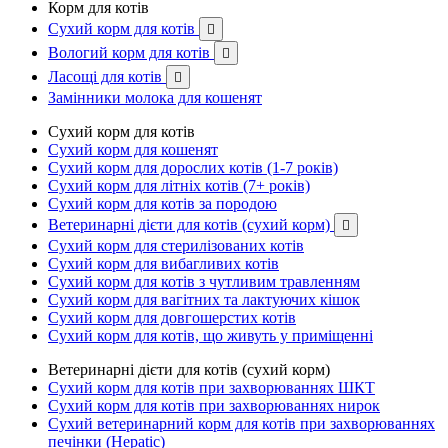
Корм для котів
Сухий корм для котів

Вологий корм для котів

Ласощі для котів

Замінники молока для кошенят
Сухий корм для котів
Сухий корм для кошенят
Сухий корм для дорослих котів (1-7 років)
Сухий корм для літніх котів (7+ років)
Сухий корм для котів за породою
Ветеринарні дієти для котів (сухий корм)

Сухий корм для стерилізованих котів
Сухий корм для вибагливих котів
Сухий корм для котів з чутливим травленням
Сухий корм для вагітних та лактуючих кішок
Сухий корм для довгошерстих котів
Сухий корм для котів, що живуть у приміщенні
Ветеринарні дієти для котів (сухий корм)
Сухий корм для котів при захворюваннях ШКТ
Сухий корм для котів при захворюваннях нирок
Сухий ветеринарний корм для котів при захворюваннях
печінки (Hepatic)