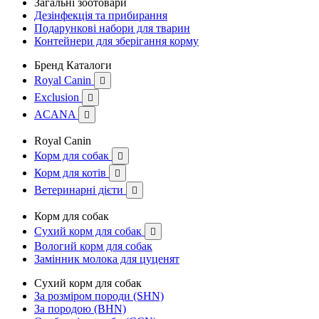
Загальні зоотовари
Дезінфекція та прибирання
Подарункові набори для тварин
Контейнери для зберігання корму
Бренд Каталоги
Royal Canin

Exclusion

ACANA

Royal Canin
Корм для собак

Корм для котів

Ветеринарні дієти

Корм для собак
Сухий корм для собак

Вологий корм для собак
Замінник молока для цуценят
Сухий корм для собак
За розміром породи (SHN)
За породою (BHN)