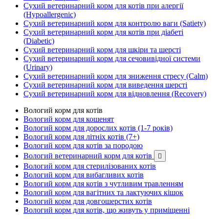
Сухий ветеринарний корм для котів при алергії
(Hypoallergenic)
Сухий ветеринарний корм для контролю ваги (Satiety)
Сухий ветеринарний корм для котів при діабеті
(Diabetic)
Сухий ветеринарний корм для шкіри та шерсті
Сухий ветеринарний корм для сечовивідної системи
(Urinary)
Сухий ветеринарний корм для зниження стресу (Calm)
Сухий ветеринарний корм для виведення шерсті
Сухий ветеринарний корм для відновлення (Recovery)
Вологий корм для котів
Вологий корм для кошенят
Вологий корм для дорослих котів (1-7 років)
Вологий корм для літніх котів (7+)
Вологий корм для котів за породою
Вологий ветеринарний корм для котів

Вологий корм для стерилізованих котів
Вологий корм для вибагливих котів
Вологий корм для котів з чутливим травленням
Вологий корм для вагітних та лактуючих кішок
Вологий корм для довгошерстих котів
Вологий корм для котів, що живуть у приміщенні