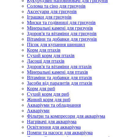
Кукурудзяні наповнювачі для гризунів
Солома та сіно для гризунів
Аксесуари для гризунів
Іграшки для гризунів
Миски та годівниці для гризунів
Мінеральні камені для гризунів
Здоров'я та вітаміни для гризунів
Вітаміни та добавки для гризунів
Пісок для купання шиншил
Корм для птахів
Сухий корм для птахів
Ласощі для птахів
Здоров'я та вітаміни для птахів
Мінеральні камені для птахів
Вітаміни та добавки для птахів
Засоби від паразитів для птахів
Корм для риб
Сухий корм для риб
Живий корм для риб
Акваріуми та обладнання
Акваріуми
Фільтри та компресори для акваріума
Нагрівачі для акваріума
Освітлення для акваріума
Помпи та насоси для акваріума