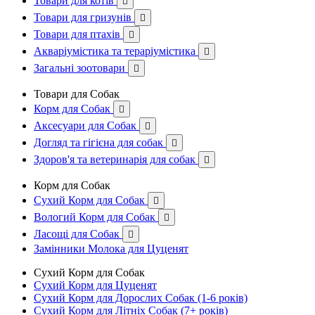
Товари для котів

Товари для гризунів

Товари для птахів

Акваріумістика та тераріумістика

Загальні зоотовари

Товари для Собак
Корм для Собак

Аксесуари для Собак

Догляд та гігієна для собак

Здоров'я та ветеринарія для собак

Корм для Собак
Сухий Корм для Собак

Вологий Корм для Собак

Ласощі для Собак

Замінники Молока для Цуценят
Сухий Корм для Собак
Сухий Корм для Цуценят
Сухий Корм для Дорослих Собак (1-6 років)
Сухий Корм для Літніх Собак (7+ років)