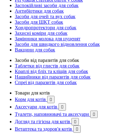
Заспокійливі засоби для собак
Антибіотики для собак
Засоби для очей та вух собак
Засоби для ШКТ собак
Хондропротектори для собак
Захисні коміри для собак
Замінники молока для цуценят
Засоби для швидкого відновлення собак
Вакцини для собак
Засоби від паразитів для собак
Таблетки від глистів для собак
Краплі від бліх та кліщів для собак
Нашийники від паразитів для собак
Спреї від паразитів для собак
Товари для котів
Корм для котів

Аксесуари для котів

Туалети, наповнювачі та аксесуари

Догляд та гігієна для котів

Ветаптека та здоров'я котів
