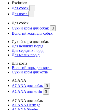
Exclusion
Для собак

Для котів

Для собак
Сухий корм для собак

Вологий корм для собак
Сухий корм для собак
Для великих порід
Для середніх порід
Для малих порід
Для котів
Вологий корм для котів
Сухий корм для котів
ACANA
ACANA для собак

ACANA для котів

ACANA для собак
ACANA Heritage
ACANA Singles