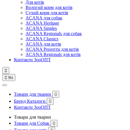
Для котів
Вологий корм для котів
Сухий корм для котів
ACANA для собак
ACANA Heritage
ACANA Singles
ACANA Regionals для собак
ACANA Classics
ACANA для котів
ACANA Рецепти для котів
ACANA Regionals для котів
Контакти ЗооОПТ


Усі
Товари для тварин

Бренд Каталоги

Контакти ЗооОПТ
Товари для тварин
Товари для Собак
