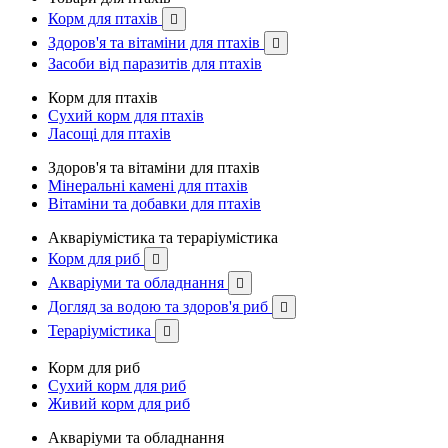
Корм для птахів

Здоров'я та вітаміни для птахів

Засоби від паразитів для птахів
Корм для птахів
Сухий корм для птахів
Ласощі для птахів
Здоров'я та вітаміни для птахів
Мінеральні камені для птахів
Вітаміни та добавки для птахів
Акваріумістика та тераріумістика
Корм для риб

Акваріуми та обладнання

Догляд за водою та здоров'я риб

Тераріумістика

Корм для риб
Сухий корм для риб
Живий корм для риб
Акваріуми та обладнання