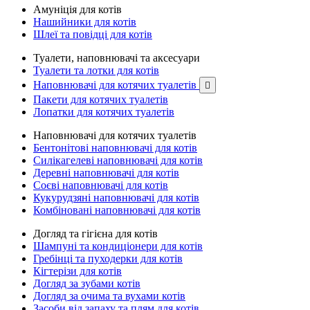
Амуніція для котів
Нашийники для котів
Шлеї та повідці для котів
Туалети, наповнювачі та аксесуари
Туалети та лотки для котів
Наповнювачі для котячих туалетів

Пакети для котячих туалетів
Лопатки для котячих туалетів
Наповнювачі для котячих туалетів
Бентонітові наповнювачі для котів
Силікагелеві наповнювачі для котів
Деревні наповнювачі для котів
Соєві наповнювачі для котів
Кукурудзяні наповнювачі для котів
Комбіновані наповнювачі для котів
Догляд та гігієна для котів
Шампуні та кондиціонери для котів
Гребінці та пуходерки для котів
Кігтерізи для котів
Догляд за зубами котів
Догляд за очима та вухами котів
Засоби від запаху та плям для котів