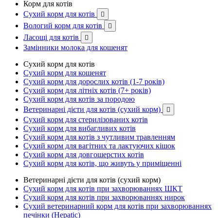
Корм для котів
Сухий корм для котів

Вологий корм для котів

Ласощі для котів

Замінники молока для кошенят
Сухий корм для котів
Сухий корм для кошенят
Сухий корм для дорослих котів (1-7 років)
Сухий корм для літніх котів (7+ років)
Сухий корм для котів за породою
Ветеринарні дієти для котів (сухий корм)

Сухий корм для стерилізованих котів
Сухий корм для вибагливих котів
Сухий корм для котів з чутливим травленням
Сухий корм для вагітних та лактуючих кішок
Сухий корм для довгошерстих котів
Сухий корм для котів, що живуть у приміщенні
Ветеринарні дієти для котів (сухий корм)
Сухий корм для котів при захворюваннях ШКТ
Сухий корм для котів при захворюваннях нирок
Сухий ветеринарний корм для котів при захворюваннях
печінки (Hepatic)