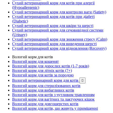
Сухий ветеринарний корм для котів при алергії
(Hypoallergenic)
Сухий ветеринарний корм для контролю ваги (Satiety)
Сухий ветеринарний корм для котів при діабеті
(Diabetic)
Сухий ветеринарний корм для шкіри та шерсті
Сухий ветеринарний корм для сечовивідної системи
(Urinary)
Сухий ветеринарний корм для зниження стресу (Calm)
Сухий ветеринарний корм для виведення шерсті
Сухий ветеринарний корм для відновлення (Recovery)
Вологий корм для котів
Вологий корм для кошенят
Вологий корм для дорослих котів (1-7 років)
Вологий корм для літніх котів (7+)
Вологий корм для котів за породою
Вологий ветеринарний корм для котів

Вологий корм для стерилізованих котів
Вологий корм для вибагливих котів
Вологий корм для котів з чутливим травленням
Вологий корм для вагітних та лактуючих кішок
Вологий корм для довгошерстих котів
Вологий корм для котів, що живуть у приміщенні