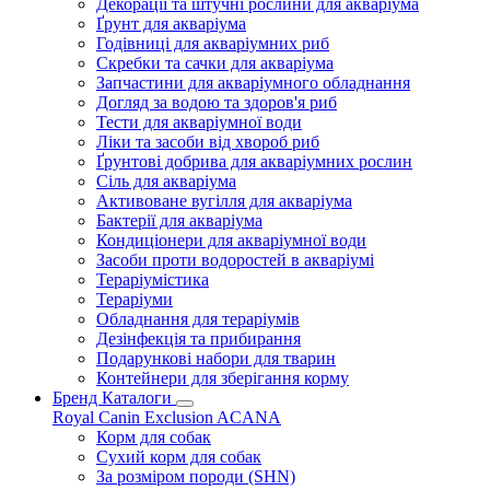
Декорації та штучні рослини для акваріума
Ґрунт для акваріума
Годівниці для акваріумних риб
Скребки та сачки для акваріума
Запчастини для акваріумного обладнання
Догляд за водою та здоров'я риб
Тести для акваріумної води
Ліки та засоби від хвороб риб
Ґрунтові добрива для акваріумних рослин
Сіль для акваріума
Активоване вугілля для акваріума
Бактерії для акваріума
Кондиціонери для акваріумної води
Засоби проти водоростей в акваріумі
Тераріумістика
Тераріуми
Обладнання для тераріумів
Дезінфекція та прибирання
Подарункові набори для тварин
Контейнери для зберігання корму
Бренд Каталоги
Royal Canin
Exclusion
ACANA
Корм для собак
Сухий корм для собак
За розміром породи (SHN)