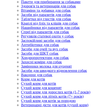
Пакети для прибирання за собаками
Здоров'я та ветеринарія для собак
Вітаміни та добавки для собак
Засоби від паразитів для собак
Таблетки від глистів для собак
Краплі від бліх та кліщів для собак
Нашийники від паразитів для собак
Спреї від паразитів для собак
Регуляція статевої охоти у собак
Заспокійливі засоби для собак
Антибіотики для собак
Засоби для очей та вух собак
Засоби для ШКТ собак
Хондропротектори для собак
Захисні коміри для собак
Замінники молока для цуценят
Засоби для швидкого відновлення собак
Вакцини для собак
Корм для котів
Сухий корм для котів
Сухий корм для кошенят
Сухий корм для дорослих котів (1-7 років)
Сухий корм для літніх котів (7+ років)
Сухий корм для котів за породою
Ветеринарні дієти для котів (сухий корм)