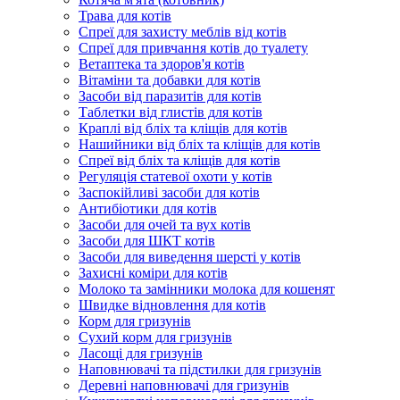
Трава для котів
Спреї для захисту меблів від котів
Спреї для привчання котів до туалету
Ветаптека та здоров'я котів
Вітаміни та добавки для котів
Засоби від паразитів для котів
Таблетки від глистів для котів
Краплі від бліх та кліщів для котів
Нашийники від бліх та кліщів для котів
Спреї від бліх та кліщів для котів
Регуляція статевої охоти у котів
Заспокійливі засоби для котів
Антибіотики для котів
Засоби для очей та вух котів
Засоби для ШКТ котів
Засоби для виведення шерсті у котів
Захисні коміри для котів
Молоко та замінники молока для кошенят
Швидке відновлення для котів
Корм для гризунів
Сухий корм для гризунів
Ласощі для гризунів
Наповнювачі та підстилки для гризунів
Деревні наповнювачі для гризунів