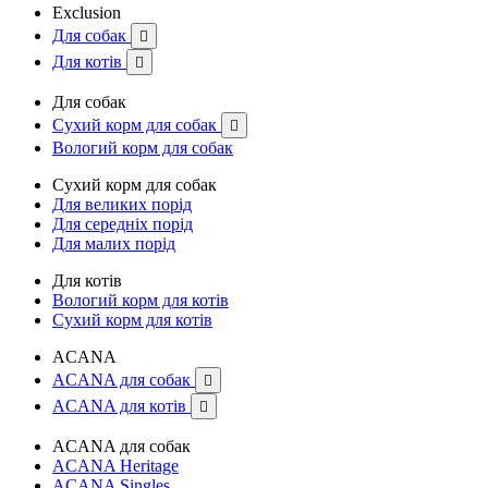
Exclusion
Для собак

Для котів

Для собак
Сухий корм для собак

Вологий корм для собак
Сухий корм для собак
Для великих порід
Для середніх порід
Для малих порід
Для котів
Вологий корм для котів
Сухий корм для котів
ACANA
ACANA для собак

ACANA для котів

ACANA для собак
ACANA Heritage
ACANA Singles