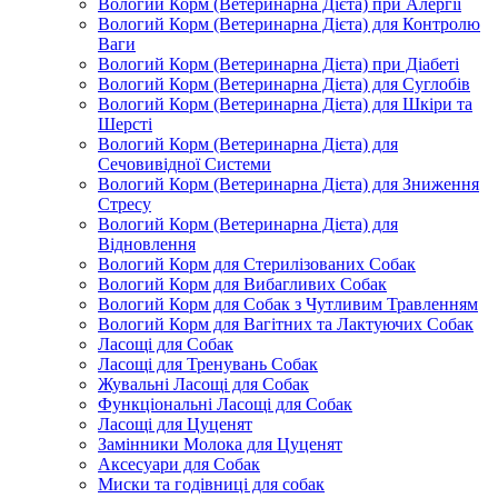
Вологий Корм (Ветеринарна Дієта) при Алергії
Вологий Корм (Ветеринарна Дієта) для Контролю
Ваги
Вологий Корм (Ветеринарна Дієта) при Діабеті
Вологий Корм (Ветеринарна Дієта) для Суглобів
Вологий Корм (Ветеринарна Дієта) для Шкіри та
Шерсті
Вологий Корм (Ветеринарна Дієта) для
Сечовивідної Системи
Вологий Корм (Ветеринарна Дієта) для Зниження
Стресу
Вологий Корм (Ветеринарна Дієта) для
Відновлення
Вологий Корм для Стерилізованих Собак
Вологий Корм для Вибагливих Собак
Вологий Корм для Собак з Чутливим Травленням
Вологий Корм для Вагітних та Лактуючих Собак
Ласощі для Собак
Ласощі для Тренувань Собак
Жувальні Ласощі для Собак
Функціональні Ласощі для Собак
Ласощі для Цуценят
Замінники Молока для Цуценят
Аксесуари для Собак
Миски та годівниці для собак