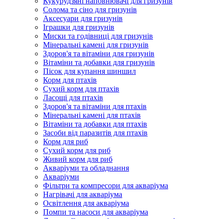
Кукурудзяні наповнювачі для гризунів
Солома та сіно для гризунів
Аксесуари для гризунів
Іграшки для гризунів
Миски та годівниці для гризунів
Мінеральні камені для гризунів
Здоров'я та вітаміни для гризунів
Вітаміни та добавки для гризунів
Пісок для купання шиншил
Корм для птахів
Сухий корм для птахів
Ласощі для птахів
Здоров'я та вітаміни для птахів
Мінеральні камені для птахів
Вітаміни та добавки для птахів
Засоби від паразитів для птахів
Корм для риб
Сухий корм для риб
Живий корм для риб
Акваріуми та обладнання
Акваріуми
Фільтри та компресори для акваріума
Нагрівачі для акваріума
Освітлення для акваріума
Помпи та насоси для акваріума