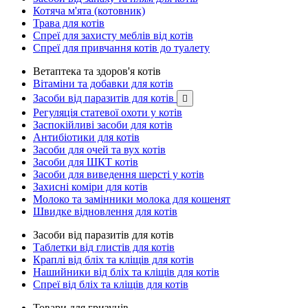
Котяча м'ята (котовник)
Трава для котів
Спреї для захисту меблів від котів
Спреї для привчання котів до туалету
Ветаптека та здоров'я котів
Вітаміни та добавки для котів
Засоби від паразитів для котів

Регуляція статевої охоти у котів
Заспокійливі засоби для котів
Антибіотики для котів
Засоби для очей та вух котів
Засоби для ШКТ котів
Засоби для виведення шерсті у котів
Захисні коміри для котів
Молоко та замінники молока для кошенят
Швидке відновлення для котів
Засоби від паразитів для котів
Таблетки від глистів для котів
Краплі від бліх та кліщів для котів
Нашийники від бліх та кліщів для котів
Спреї від бліх та кліщів для котів
Товари для гризунів