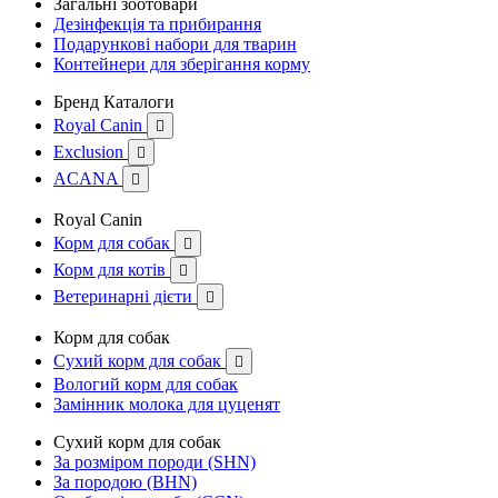
Загальні зоотовари
Дезінфекція та прибирання
Подарункові набори для тварин
Контейнери для зберігання корму
Бренд Каталоги
Royal Canin

Exclusion

ACANA

Royal Canin
Корм для собак

Корм для котів

Ветеринарні дієти

Корм для собак
Сухий корм для собак

Вологий корм для собак
Замінник молока для цуценят
Сухий корм для собак
За розміром породи (SHN)
За породою (BHN)