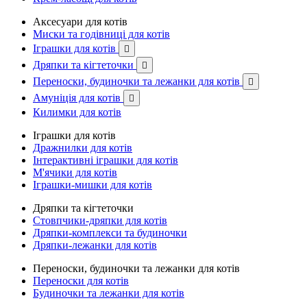
Аксесуари для котів
Миски та годівниці для котів
Іграшки для котів

Дряпки та кігтеточки

Переноски, будиночки та лежанки для котів

Амуніція для котів

Килимки для котів
Іграшки для котів
Дражнилки для котів
Інтерактивні іграшки для котів
М'ячики для котів
Іграшки-мишки для котів
Дряпки та кігтеточки
Стовпчики-дряпки для котів
Дряпки-комплекси та будиночки
Дряпки-лежанки для котів
Переноски, будиночки та лежанки для котів
Переноски для котів
Будиночки та лежанки для котів