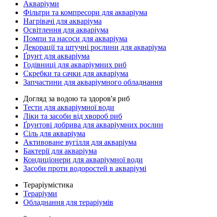
Акваріуми
Фільтри та компресори для акваріума
Нагрівачі для акваріума
Освітлення для акваріума
Помпи та насоси для акваріума
Декорації та штучні рослини для акваріума
Ґрунт для акваріума
Годівниці для акваріумних риб
Скребки та сачки для акваріума
Запчастини для акваріумного обладнання
Догляд за водою та здоров'я риб
Тести для акваріумної води
Ліки та засоби від хвороб риб
Ґрунтові добрива для акваріумних рослин
Сіль для акваріума
Активоване вугілля для акваріума
Бактерії для акваріума
Кондиціонери для акваріумної води
Засоби проти водоростей в акваріумі
Тераріумістика
Тераріуми
Обладнання для тераріумів