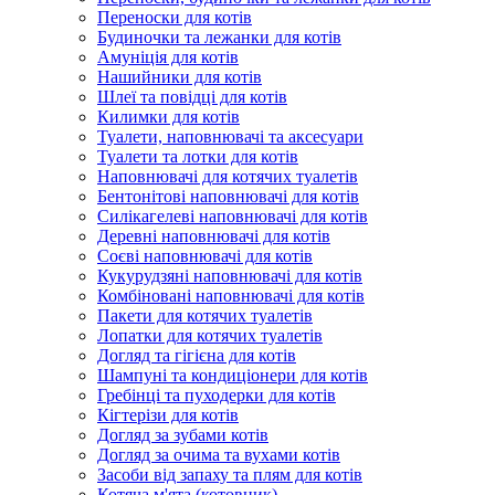
Переноски для котів
Будиночки та лежанки для котів
Амуніція для котів
Нашийники для котів
Шлеї та повідці для котів
Килимки для котів
Туалети, наповнювачі та аксесуари
Туалети та лотки для котів
Наповнювачі для котячих туалетів
Бентонітові наповнювачі для котів
Силікагелеві наповнювачі для котів
Деревні наповнювачі для котів
Соєві наповнювачі для котів
Кукурудзяні наповнювачі для котів
Комбіновані наповнювачі для котів
Пакети для котячих туалетів
Лопатки для котячих туалетів
Догляд та гігієна для котів
Шампуні та кондиціонери для котів
Гребінці та пуходерки для котів
Кігтерізи для котів
Догляд за зубами котів
Догляд за очима та вухами котів
Засоби від запаху та плям для котів
Котяча м'ята (котовник)