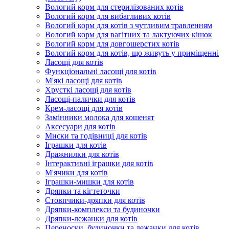
Вологий корм для стерилізованих котів
Вологий корм для вибагливих котів
Вологий корм для котів з чутливим травленням
Вологий корм для вагітних та лактуючих кішок
Вологий корм для довгошерстих котів
Вологий корм для котів, що живуть у приміщенні
Ласощі для котів
Функціональні ласощі для котів
М'які ласощі для котів
Хрусткі ласощі для котів
Ласощі-палички для котів
Крем-ласощі для котів
Замінники молока для кошенят
Аксесуари для котів
Миски та годівниці для котів
Іграшки для котів
Дражнилки для котів
Інтерактивні іграшки для котів
М'ячики для котів
Іграшки-мишки для котів
Дряпки та кігтеточки
Стовпчики-дряпки для котів
Дряпки-комплекси та будиночки
Дряпки-лежанки для котів
Переноски, будиночки та лежанки для котів