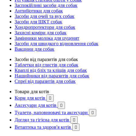
Заспокійливі засоби для собак
Антибіотики для собак
Засоби для очей та вух собак
Засоби для ШКТ собак
Хондропротектори для собак
Захисні коміри для собак
Замінники молока для цуценят
Засоби для швидкого відновлення собак
Вакцини для собак
Засоби від паразитів для собак
Таблетки від глистів для собак
Краплі від бліх та кліщів для собак
Нашийники від паразитів для собак
Спреї від паразитів для собак
Товари для котів
Корм для котів

Аксесуари для котів

Туалети, наповнювачі та аксесуари

Догляд та гігієна для котів

Ветаптека та здоров'я котів
