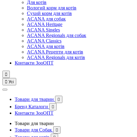
Для котів
Вологий корм для котів
Сухий корм для котів
ACANA для собак
ACANA Heritage
ACANA Singles
ACANA Regionals для собак
ACANA Classics
ACANA для котів
ACANA Рецепти для котів
ACANA Regionals для котів
Контакти ЗооОПТ


Усі
Товари для тварин

Бренд Каталоги

Контакти ЗооОПТ
Товари для тварин
Товари для Собак
