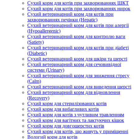
Сухий корм для котів при захворюваннях ШКТ
Сухий корм для котів при захворюваннях нирок
Сухий ветеринарний корм для котів при
захворюваннях печінки (Hepatic)
Сухий ветеринарний корм для котів при алергії
(Hypoallergenic)
Сухий ветеринарний корм для контролю ваги
(Satiety)
Сухий ветеринарний корм для котів при діабеті
(Diabetic)
Сухий ветеринарний корм для шкіри та шерсті
Сухий ветеринарний корм для сечовивідної
системи (Urinary)
Сухий ветеринарний корм для зниження стресу
(Calm)
Сухий ветеринарний корм для виведення шерсті
Сухий ветеринарний корм для відновлення
(Recovery)
Сухий корм для стерилізованих котів
Сухий корм для вибагливих котів
Сухий корм для котів з чутливим травленням
Сухий корм для вагітних та лактуючих кішок
Сухий корм для довгошерстих котів
Сухий корм для котів, що живуть у приміщенні
Вологий корм для котів