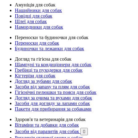
Амуніція для собак
Нашийники для собак
Повідці для собак
Шлеї для собак
Намордники для собак
Переноски та будиночки для собак
Переноски для собак
Будиночки та лежанки для собак
Догляд та гігієна для собак
Шампуні та кондиціонери для собак
Гребінці та пуходерки для собак
Кігтерізи для собак
Догляд за зубами для собак
Засоби від запаху та плям для собак
Гігієнічні пелюшки та пояси для собак
Догляд за очима та вухами для собак
Засоби для догляду за лапами собак
Пакети для прибирання за собаками
Здоров'я та ветеринарія для собак
Вітаміни та добавки для собак
Засоби від паразитів для собак

Регуляція статевої охоти у собак