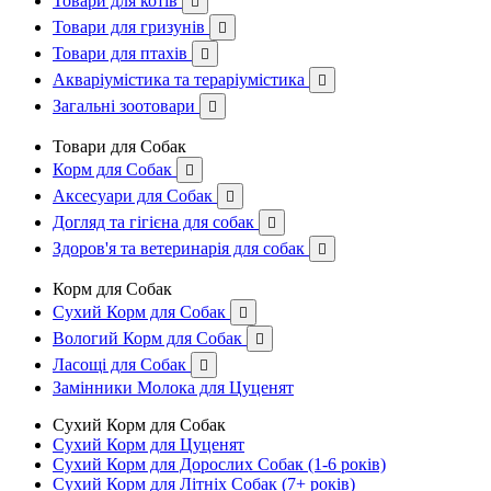
Товари для котів

Товари для гризунів

Товари для птахів

Акваріумістика та тераріумістика

Загальні зоотовари

Товари для Собак
Корм для Собак

Аксесуари для Собак

Догляд та гігієна для собак

Здоров'я та ветеринарія для собак

Корм для Собак
Сухий Корм для Собак

Вологий Корм для Собак

Ласощі для Собак

Замінники Молока для Цуценят
Сухий Корм для Собак
Сухий Корм для Цуценят
Сухий Корм для Дорослих Собак (1-6 років)
Сухий Корм для Літніх Собак (7+ років)