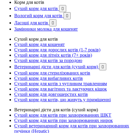
Корм для котів
Сухий корм для котів

Вологий корм для котів

Ласощі для котів

Замінники молока для кошенят
Сухий корм для котів
Сухий корм для кошенят
Сухий корм для дорослих котів (1-7 років)
Сухий корм для літніх котів (7+ років)
Сухий корм для котів за породою
Ветеринарні дієти для котів (сухий корм)

Сухий корм для стерилізованих котів
Сухий корм для вибагливих котів
Сухий корм для котів з чутливим травленням
Сухий корм для вагітних та лактуючих кішок
Сухий корм для довгошерстих котів
Сухий корм для котів, що живуть у приміщенні
Ветеринарні дієти для котів (сухий корм)
Сухий корм для котів при захворюваннях ШКТ
Сухий корм для котів при захворюваннях нирок
Сухий ветеринарний корм для котів при захворюваннях
печінки (Hepatic)