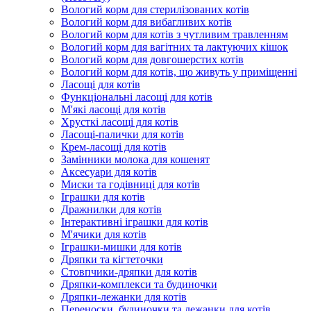
Вологий корм для стерилізованих котів
Вологий корм для вибагливих котів
Вологий корм для котів з чутливим травленням
Вологий корм для вагітних та лактуючих кішок
Вологий корм для довгошерстих котів
Вологий корм для котів, що живуть у приміщенні
Ласощі для котів
Функціональні ласощі для котів
М'які ласощі для котів
Хрусткі ласощі для котів
Ласощі-палички для котів
Крем-ласощі для котів
Замінники молока для кошенят
Аксесуари для котів
Миски та годівниці для котів
Іграшки для котів
Дражнилки для котів
Інтерактивні іграшки для котів
М'ячики для котів
Іграшки-мишки для котів
Дряпки та кігтеточки
Стовпчики-дряпки для котів
Дряпки-комплекси та будиночки
Дряпки-лежанки для котів
Переноски, будиночки та лежанки для котів