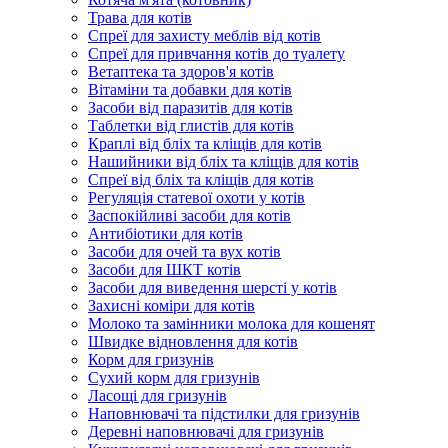
Трава для котів
Спреї для захисту меблів від котів
Спреї для привчання котів до туалету
Ветаптека та здоров'я котів
Вітаміни та добавки для котів
Засоби від паразитів для котів
Таблетки від глистів для котів
Краплі від бліх та кліщів для котів
Нашийники від бліх та кліщів для котів
Спреї від бліх та кліщів для котів
Регуляція статевої охоти у котів
Заспокійливі засоби для котів
Антибіотики для котів
Засоби для очей та вух котів
Засоби для ШКТ котів
Засоби для виведення шерсті у котів
Захисні коміри для котів
Молоко та замінники молока для кошенят
Швидке відновлення для котів
Корм для гризунів
Сухий корм для гризунів
Ласощі для гризунів
Наповнювачі та підстилки для гризунів
Деревні наповнювачі для гризунів