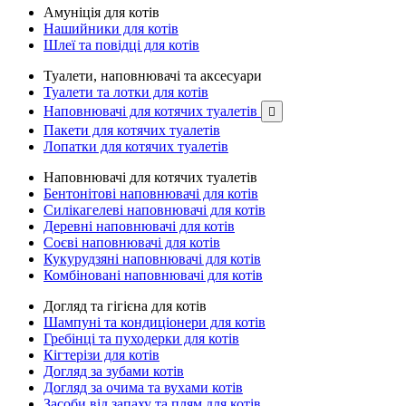
Амуніція для котів
Нашийники для котів
Шлеї та повідці для котів
Туалети, наповнювачі та аксесуари
Туалети та лотки для котів
Наповнювачі для котячих туалетів

Пакети для котячих туалетів
Лопатки для котячих туалетів
Наповнювачі для котячих туалетів
Бентонітові наповнювачі для котів
Силікагелеві наповнювачі для котів
Деревні наповнювачі для котів
Соєві наповнювачі для котів
Кукурудзяні наповнювачі для котів
Комбіновані наповнювачі для котів
Догляд та гігієна для котів
Шампуні та кондиціонери для котів
Гребінці та пуходерки для котів
Кігтерізи для котів
Догляд за зубами котів
Догляд за очима та вухами котів
Засоби від запаху та плям для котів