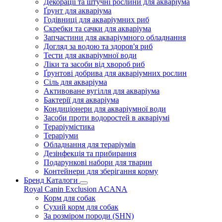
Декорації та штучні рослини для акваріума
Ґрунт для акваріума
Годівниці для акваріумних риб
Скребки та сачки для акваріума
Запчастини для акваріумного обладнання
Догляд за водою та здоров'я риб
Тести для акваріумної води
Ліки та засоби від хвороб риб
Ґрунтові добрива для акваріумних рослин
Сіль для акваріума
Активоване вугілля для акваріума
Бактерії для акваріума
Кондиціонери для акваріумної води
Засоби проти водоростей в акваріумі
Тераріумістика
Тераріуми
Обладнання для тераріумів
Дезінфекція та прибирання
Подарункові набори для тварин
Контейнери для зберігання корму
Бренд Каталоги
Royal Canin
Exclusion
ACANA
Корм для собак
Сухий корм для собак
За розміром породи (SHN)