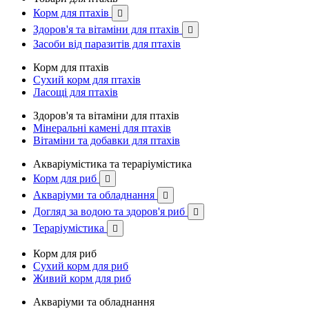
Корм для птахів

Здоров'я та вітаміни для птахів

Засоби від паразитів для птахів
Корм для птахів
Сухий корм для птахів
Ласощі для птахів
Здоров'я та вітаміни для птахів
Мінеральні камені для птахів
Вітаміни та добавки для птахів
Акваріумістика та тераріумістика
Корм для риб

Акваріуми та обладнання

Догляд за водою та здоров'я риб

Тераріумістика

Корм для риб
Сухий корм для риб
Живий корм для риб
Акваріуми та обладнання