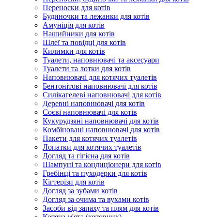
Переноски для котів
Будиночки та лежанки для котів
Амуніція для котів
Нашийники для котів
Шлеї та повідці для котів
Килимки для котів
Туалети, наповнювачі та аксесуари
Туалети та лотки для котів
Наповнювачі для котячих туалетів
Бентонітові наповнювачі для котів
Силікагелеві наповнювачі для котів
Деревні наповнювачі для котів
Соєві наповнювачі для котів
Кукурудзяні наповнювачі для котів
Комбіновані наповнювачі для котів
Пакети для котячих туалетів
Лопатки для котячих туалетів
Догляд та гігієна для котів
Шампуні та кондиціонери для котів
Гребінці та пуходерки для котів
Кігтерізи для котів
Догляд за зубами котів
Догляд за очима та вухами котів
Засоби від запаху та плям для котів
Котяча м'ята (котовник)