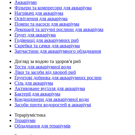
Акваріуми
Фільтри та компресори для акваріума
Нагрівачі для акваріума
Освітлення для акваріума
Помпи та насоси для акваріума
Декорації та штучні рослини для акваріума
Ґрунт для акваріума
Годівниці для акваріумних риб
Скребки та сачки для акваріума
Запчастини для акваріумного обладнання
Догляд за водою та здоров'я риб
Тести для акваріумної води
Ліки та засоби від хвороб риб
Ґрунтові добрива для акваріумних рослин
Сіль для акваріума
Активоване вугілля для акваріума
Бактерії для акваріума
Кондиціонери для акваріумної води
Засоби проти водоростей в акваріумі
Тераріумістика
Тераріуми
Обладнання для тераріумів