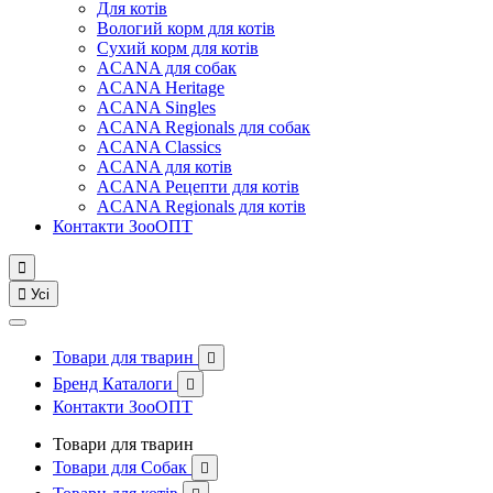
Для котів
Вологий корм для котів
Сухий корм для котів
ACANA для собак
ACANA Heritage
ACANA Singles
ACANA Regionals для собак
ACANA Classics
ACANA для котів
ACANA Рецепти для котів
ACANA Regionals для котів
Контакти ЗооОПТ


Усі
Товари для тварин

Бренд Каталоги

Контакти ЗооОПТ
Товари для тварин
Товари для Собак
