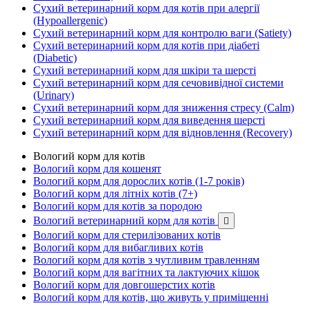
Сухий ветеринарний корм для котів при алергії
(Hypoallergenic)
Сухий ветеринарний корм для контролю ваги (Satiety)
Сухий ветеринарний корм для котів при діабеті
(Diabetic)
Сухий ветеринарний корм для шкіри та шерсті
Сухий ветеринарний корм для сечовивідної системи
(Urinary)
Сухий ветеринарний корм для зниження стресу (Calm)
Сухий ветеринарний корм для виведення шерсті
Сухий ветеринарний корм для відновлення (Recovery)
Вологий корм для котів
Вологий корм для кошенят
Вологий корм для дорослих котів (1-7 років)
Вологий корм для літніх котів (7+)
Вологий корм для котів за породою
Вологий ветеринарний корм для котів

Вологий корм для стерилізованих котів
Вологий корм для вибагливих котів
Вологий корм для котів з чутливим травленням
Вологий корм для вагітних та лактуючих кішок
Вологий корм для довгошерстих котів
Вологий корм для котів, що живуть у приміщенні