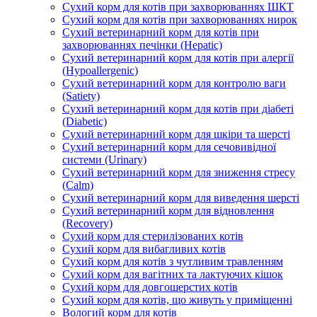
Сухий корм для котів при захворюваннях ШКТ
Сухий корм для котів при захворюваннях нирок
Сухий ветеринарний корм для котів при
захворюваннях печінки (Hepatic)
Сухий ветеринарний корм для котів при алергії
(Hypoallergenic)
Сухий ветеринарний корм для контролю ваги
(Satiety)
Сухий ветеринарний корм для котів при діабеті
(Diabetic)
Сухий ветеринарний корм для шкіри та шерсті
Сухий ветеринарний корм для сечовивідної
системи (Urinary)
Сухий ветеринарний корм для зниження стресу
(Calm)
Сухий ветеринарний корм для виведення шерсті
Сухий ветеринарний корм для відновлення
(Recovery)
Сухий корм для стерилізованих котів
Сухий корм для вибагливих котів
Сухий корм для котів з чутливим травленням
Сухий корм для вагітних та лактуючих кішок
Сухий корм для довгошерстих котів
Сухий корм для котів, що живуть у приміщенні
Вологий корм для котів