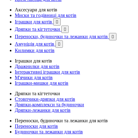
Аксесуари для котів
Миски та годівниці для котів
Іграшки для котів

Дряпки та кігтеточки

Переноски, будиночки та лежанки для котів

Амуніція для котів

Килимки для котів
Іграшки для котів
Дражнилки для котів
Інтерактивні іграшки для котів
М'ячики для котів
Іграшки-мишки для котів
Дряпки та кігтеточки
Стовпчики-дряпки для котів
Дряпки-комплекси та будиночки
Дряпки-лежанки для котів
Переноски, будиночки та лежанки для котів
Переноски для котів
Будиночки та лежанки для котів