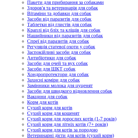
Пакети для прибирання за собаками
Здоров'я та ветеринарія для собак
Вітаміни та добавки для собак
Засоби від паразитів для собак
Таблетки від глистів для собак
Краплі від бліх та кліщів для собак
Нашийники від паразитів для собак
Спреї від паразитів для собак
Регуляція статевої охоти у собак
Заспокійливі засоби для собак
Антибіотики для собак
Засоби для очей та вух собак
Засоби для ШКТ собак
Хондропротектори для собак
Захисні коміри для собак
Замінники молока для цуценят
Засоби для швидкого відновлення собак
Вакцини для собак
Корм для котів
Сухий корм для котів
Сухий корм для кошенят
Сухий корм для дорослих котів (1-7 років)
Сухий корм для літніх котів (7+ років)
Сухий корм для котів за породою
Ветеринарні дієти для котів (сухий корм)