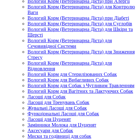
Вологий Корм (Ветеринарна Дієта) при Алергії
Вологий Корм (Ветеринарна Дієта) для Контролю
Ваги
Вологий Корм (Ветеринарна Дієта) при Діабеті
Вологий Корм (Ветеринарна Дієта) для Суглобів
Вологий Корм (Ветеринарна Дієта) для Шкіри та
Шерсті
Вологий Корм (Ветеринарна Дієта) для
Сечовивідної Системи
Вологий Корм (Ветеринарна Дієта) для Зниження
Стресу
Вологий Корм (Ветеринарна Дієта) для
Відновлення
Вологий Корм для Стерилізованих Собак
Вологий Корм для Вибагливих Собак
Вологий Корм для Собак з Чутливим Травленням
Вологий Корм для Вагітних та Лактуючих Собак
Ласощі для Собак
Ласощі для Тренувань Собак
Жувальні Ласощі для Собак
Функціональні Ласощі для Собак
Ласощі для Цуценят
Замінники Молока для Цуценят
Аксесуари для Собак
Миски та годівниці для собак