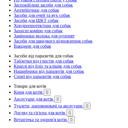
Заспокійливі засоби для собак
Антибіотики для собак
Засоби для очей та вух собак
Засоби для ШКТ собак
Хондропротектори для собак
Захисні коміри для собак
Замінники молока для цуценят
Засоби для швидкого відновлення собак
Вакцини для собак
Засоби від паразитів для собак
Таблетки від глистів для собак
Краплі від бліх та кліщів для собак
Нашийники від паразитів для собак
Спреї від паразитів для собак
Товари для котів
Корм для котів

Аксесуари для котів

Туалети, наповнювачі та аксесуари

Догляд та гігієна для котів

Ветаптека та здоров'я котів
