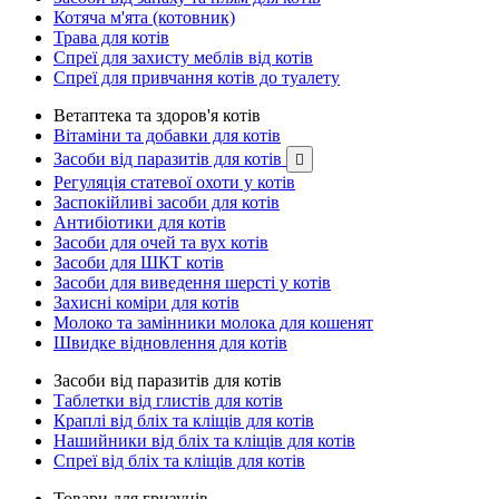
Котяча м'ята (котовник)
Трава для котів
Спреї для захисту меблів від котів
Спреї для привчання котів до туалету
Ветаптека та здоров'я котів
Вітаміни та добавки для котів
Засоби від паразитів для котів

Регуляція статевої охоти у котів
Заспокійливі засоби для котів
Антибіотики для котів
Засоби для очей та вух котів
Засоби для ШКТ котів
Засоби для виведення шерсті у котів
Захисні коміри для котів
Молоко та замінники молока для кошенят
Швидке відновлення для котів
Засоби від паразитів для котів
Таблетки від глистів для котів
Краплі від бліх та кліщів для котів
Нашийники від бліх та кліщів для котів
Спреї від бліх та кліщів для котів
Товари для гризунів