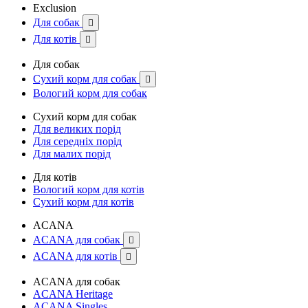
Exclusion
Для собак

Для котів

Для собак
Сухий корм для собак

Вологий корм для собак
Сухий корм для собак
Для великих порід
Для середніх порід
Для малих порід
Для котів
Вологий корм для котів
Сухий корм для котів
ACANA
ACANA для собак

ACANA для котів

ACANA для собак
ACANA Heritage
ACANA Singles