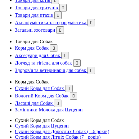
Товари для котів

Товари для гризунів

Товари для птахів

Акваріумістика та тераріумістика

Загальні зоотовари

Товари для Собак
Корм для Собак

Аксесуари для Собак

Догляд та гігієна для собак

Здоров'я та ветеринарія для собак

Корм для Собак
Сухий Корм для Собак

Вологий Корм для Собак

Ласощі для Собак

Замінники Молока для Цуценят
Сухий Корм для Собак
Сухий Корм для Цуценят
Сухий Корм для Дорослих Собак (1-6 років)
Сухий Корм для Літніх Собак (7+ років)