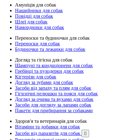
Амуніція для собак
Нашийники для собак
Повідці для собак
Шлеї для собак
Намордники для собак
Переноски та будиночки для собак
Переноски для собак
Будиночки та лежанки для собак
Догляд та гігієна для собак
Шампуні та кондиціонери для собак
Гребінці та пуходерки для собак
Кігтерізи для собак
Догляд за зубами для собак
Засоби від запаху та плям для собак
Гігієнічні пелюшки та пояси для собак
Догляд за очима та вухами для собак
Засоби для догляду за лапами собак
Пакети для прибирання за собаками
Здоров'я та ветеринарія для собак
Вітаміни та добавки для собак
Засоби від паразитів для собак

Регуляція статевої охоти у собак