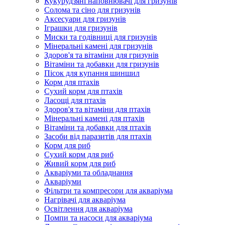
Кукурудзяні наповнювачі для гризунів
Солома та сіно для гризунів
Аксесуари для гризунів
Іграшки для гризунів
Миски та годівниці для гризунів
Мінеральні камені для гризунів
Здоров'я та вітаміни для гризунів
Вітаміни та добавки для гризунів
Пісок для купання шиншил
Корм для птахів
Сухий корм для птахів
Ласощі для птахів
Здоров'я та вітаміни для птахів
Мінеральні камені для птахів
Вітаміни та добавки для птахів
Засоби від паразитів для птахів
Корм для риб
Сухий корм для риб
Живий корм для риб
Акваріуми та обладнання
Акваріуми
Фільтри та компресори для акваріума
Нагрівачі для акваріума
Освітлення для акваріума
Помпи та насоси для акваріума