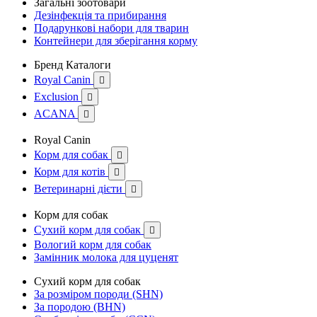
Загальні зоотовари
Дезінфекція та прибирання
Подарункові набори для тварин
Контейнери для зберігання корму
Бренд Каталоги
Royal Canin

Exclusion

ACANA

Royal Canin
Корм для собак

Корм для котів

Ветеринарні дієти

Корм для собак
Сухий корм для собак

Вологий корм для собак
Замінник молока для цуценят
Сухий корм для собак
За розміром породи (SHN)
За породою (BHN)