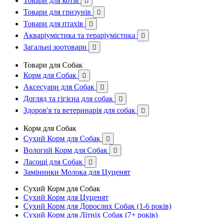
Товари для котів

Товари для гризунів

Товари для птахів

Акваріумістика та тераріумістика

Загальні зоотовари

Товари для Собак
Корм для Собак

Аксесуари для Собак

Догляд та гігієна для собак

Здоров'я та ветеринарія для собак

Корм для Собак
Сухий Корм для Собак

Вологий Корм для Собак

Ласощі для Собак

Замінники Молока для Цуценят
Сухий Корм для Собак
Сухий Корм для Цуценят
Сухий Корм для Дорослих Собак (1-6 років)
Сухий Корм для Літніх Собак (7+ років)