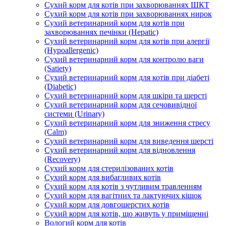
Сухий корм для котів при захворюваннях ШКТ
Сухий корм для котів при захворюваннях нирок
Сухий ветеринарний корм для котів при
захворюваннях печінки (Hepatic)
Сухий ветеринарний корм для котів при алергії
(Hypoallergenic)
Сухий ветеринарний корм для контролю ваги
(Satiety)
Сухий ветеринарний корм для котів при діабеті
(Diabetic)
Сухий ветеринарний корм для шкіри та шерсті
Сухий ветеринарний корм для сечовивідної
системи (Urinary)
Сухий ветеринарний корм для зниження стресу
(Calm)
Сухий ветеринарний корм для виведення шерсті
Сухий ветеринарний корм для відновлення
(Recovery)
Сухий корм для стерилізованих котів
Сухий корм для вибагливих котів
Сухий корм для котів з чутливим травленням
Сухий корм для вагітних та лактуючих кішок
Сухий корм для довгошерстих котів
Сухий корм для котів, що живуть у приміщенні
Вологий корм для котів