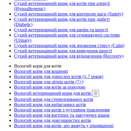
Сухий ветеринарний корм для котів при алергії
(Hypoallergenic)
Сухий ветеринарний корм для контролю ваги (Satiety)
Сухий ветеринарний корм для котів при діабеті
(Diabetic)
Сухий ветеринарний корм для шкіри та шерсті
Сухий ветеринарний корм для сечовивідної системи
(Urinary)
Сухий ветеринарний корм для зниження стресу (Calm)
Сухий ветеринарний корм для виведення шерсті
Сухий ветеринарний корм для відновлення (Recovery)
Вологий корм для котів
Вологий корм для кошенят
Вологий корм для дорослих котів (1-7 років)
Вологий корм для літніх котів (7+)
Вологий корм для котів за породою
Вологий ветеринарний корм для котів

Вологий корм для стерилізованих котів
Вологий корм для вибагливих котів
Вологий корм для котів з чутливим травленням
Вологий корм для вагітних та лактуючих кішок
Вологий корм для довгошерстих котів
Вологий корм для котів, що живуть у приміщенні