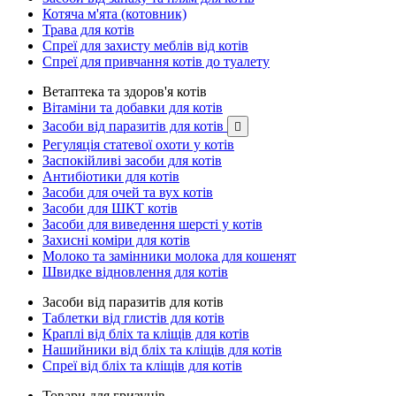
Котяча м'ята (котовник)
Трава для котів
Спреї для захисту меблів від котів
Спреї для привчання котів до туалету
Ветаптека та здоров'я котів
Вітаміни та добавки для котів
Засоби від паразитів для котів

Регуляція статевої охоти у котів
Заспокійливі засоби для котів
Антибіотики для котів
Засоби для очей та вух котів
Засоби для ШКТ котів
Засоби для виведення шерсті у котів
Захисні коміри для котів
Молоко та замінники молока для кошенят
Швидке відновлення для котів
Засоби від паразитів для котів
Таблетки від глистів для котів
Краплі від бліх та кліщів для котів
Нашийники від бліх та кліщів для котів
Спреї від бліх та кліщів для котів
Товари для гризунів