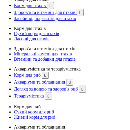
Корм для птахів

Здоров'я та вітаміни для птахів

Засоби від паразитів для птахів
Корм для птахів
Сухий корм для птахів
Ласощі для птахів
Здоров'я та вітаміни для птахів
Мінеральні камені для птахів
Вітаміни та добавки для птахів
Акваріумістика та тераріумістика
Корм для риб

Акваріуми та обладнання

Догляд за водою та здоров'я риб

Тераріумістика

Корм для риб
Сухий корм для риб
Живий корм для риб
Акваріуми та обладнання