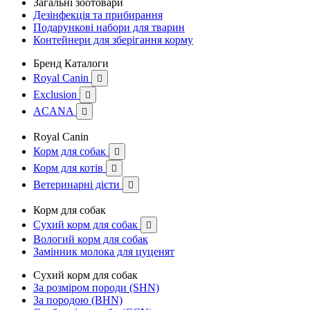
Загальні зоотовари
Дезінфекція та прибирання
Подарункові набори для тварин
Контейнери для зберігання корму
Бренд Каталоги
Royal Canin

Exclusion

ACANA

Royal Canin
Корм для собак

Корм для котів

Ветеринарні дієти

Корм для собак
Сухий корм для собак

Вологий корм для собак
Замінник молока для цуценят
Сухий корм для собак
За розміром породи (SHN)
За породою (BHN)