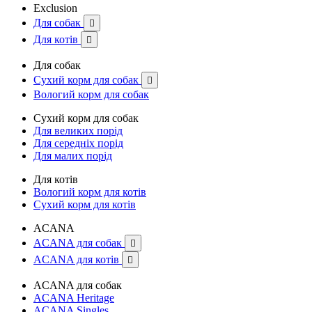
Exclusion
Для собак

Для котів

Для собак
Сухий корм для собак

Вологий корм для собак
Сухий корм для собак
Для великих порід
Для середніх порід
Для малих порід
Для котів
Вологий корм для котів
Сухий корм для котів
ACANA
ACANA для собак

ACANA для котів

ACANA для собак
ACANA Heritage
ACANA Singles