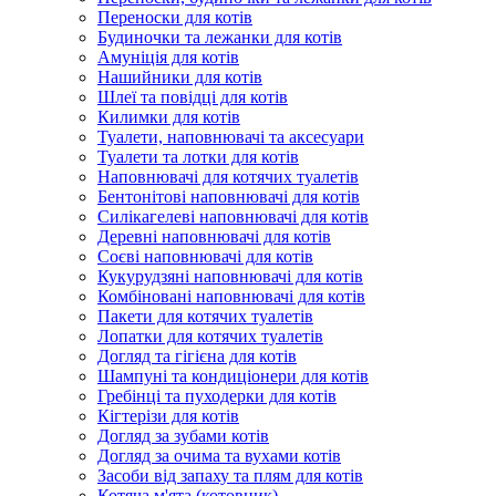
Переноски для котів
Будиночки та лежанки для котів
Амуніція для котів
Нашийники для котів
Шлеї та повідці для котів
Килимки для котів
Туалети, наповнювачі та аксесуари
Туалети та лотки для котів
Наповнювачі для котячих туалетів
Бентонітові наповнювачі для котів
Силікагелеві наповнювачі для котів
Деревні наповнювачі для котів
Соєві наповнювачі для котів
Кукурудзяні наповнювачі для котів
Комбіновані наповнювачі для котів
Пакети для котячих туалетів
Лопатки для котячих туалетів
Догляд та гігієна для котів
Шампуні та кондиціонери для котів
Гребінці та пуходерки для котів
Кігтерізи для котів
Догляд за зубами котів
Догляд за очима та вухами котів
Засоби від запаху та плям для котів
Котяча м'ята (котовник)