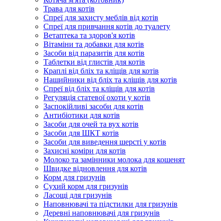
Трава для котів
Спреї для захисту меблів від котів
Спреї для привчання котів до туалету
Ветаптека та здоров'я котів
Вітаміни та добавки для котів
Засоби від паразитів для котів
Таблетки від глистів для котів
Краплі від бліх та кліщів для котів
Нашийники від бліх та кліщів для котів
Спреї від бліх та кліщів для котів
Регуляція статевої охоти у котів
Заспокійливі засоби для котів
Антибіотики для котів
Засоби для очей та вух котів
Засоби для ШКТ котів
Засоби для виведення шерсті у котів
Захисні коміри для котів
Молоко та замінники молока для кошенят
Швидке відновлення для котів
Корм для гризунів
Сухий корм для гризунів
Ласощі для гризунів
Наповнювачі та підстилки для гризунів
Деревні наповнювачі для гризунів