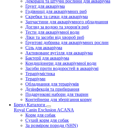
Декорації та штучні рослини для акваріума
Ґрунт для акваріума
Годівниці для акваріумних риб
Скребки та сачки для акваріума
Запчастини для акваріумного обладнання
Догляд за водою та здоров'я риб
Тести для акваріумної води
Ліки та засоби від хвороб риб
Ґрунтові добрива для акваріумних рослин
Сіль для акваріума
Активоване вугілля для акваріума
Бактерії для акваріума
Кондиціонери для акваріумної води
Засоби проти водоростей в акваріумі
Тераріумістика
Тераріуми
Обладнання для тераріумів
Дезінфекція та прибирання
Подарункові набори для тварин
Контейнери для зберігання корму
Бренд Каталоги
Royal Canin
Exclusion
ACANA
Корм для собак
Сухий корм для собак
За розміром породи (SHN)