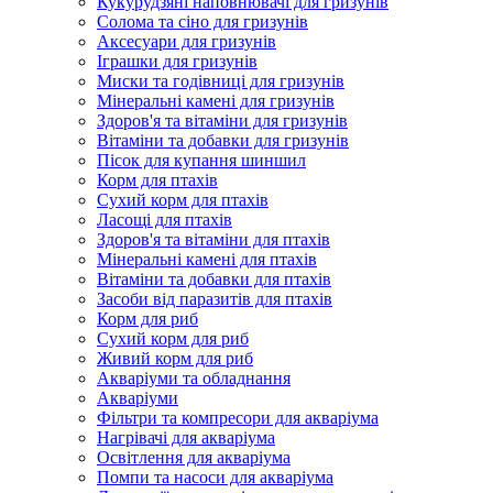
Кукурудзяні наповнювачі для гризунів
Солома та сіно для гризунів
Аксесуари для гризунів
Іграшки для гризунів
Миски та годівниці для гризунів
Мінеральні камені для гризунів
Здоров'я та вітаміни для гризунів
Вітаміни та добавки для гризунів
Пісок для купання шиншил
Корм для птахів
Сухий корм для птахів
Ласощі для птахів
Здоров'я та вітаміни для птахів
Мінеральні камені для птахів
Вітаміни та добавки для птахів
Засоби від паразитів для птахів
Корм для риб
Сухий корм для риб
Живий корм для риб
Акваріуми та обладнання
Акваріуми
Фільтри та компресори для акваріума
Нагрівачі для акваріума
Освітлення для акваріума
Помпи та насоси для акваріума