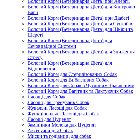
Вологий Корм (Ветеринарна Дієта) при Алергії
Вологий Корм (Ветеринарна Дієта) для Контролю
Ваги
Вологий Корм (Ветеринарна Дієта) при Діабеті
Вологий Корм (Ветеринарна Дієта) для Суглобів
Вологий Корм (Ветеринарна Дієта) для Шкіри та
Шерсті
Вологий Корм (Ветеринарна Дієта) для
Сечовивідної Системи
Вологий Корм (Ветеринарна Дієта) для Зниження
Стресу
Вологий Корм (Ветеринарна Дієта) для
Відновлення
Вологий Корм для Стерилізованих Собак
Вологий Корм для Вибагливих Собак
Вологий Корм для Собак з Чутливим Травленням
Вологий Корм для Вагітних та Лактуючих Собак
Ласощі для Собак
Ласощі для Тренувань Собак
Жувальні Ласощі для Собак
Функціональні Ласощі для Собак
Ласощі для Цуценят
Замінники Молока для Цуценят
Аксесуари для Собак
Миски та годівниці для собак