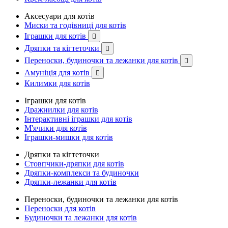
Аксесуари для котів
Миски та годівниці для котів
Іграшки для котів

Дряпки та кігтеточки

Переноски, будиночки та лежанки для котів

Амуніція для котів

Килимки для котів
Іграшки для котів
Дражнилки для котів
Інтерактивні іграшки для котів
М'ячики для котів
Іграшки-мишки для котів
Дряпки та кігтеточки
Стовпчики-дряпки для котів
Дряпки-комплекси та будиночки
Дряпки-лежанки для котів
Переноски, будиночки та лежанки для котів
Переноски для котів
Будиночки та лежанки для котів