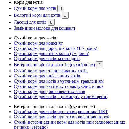
Корм для котів
Сухий корм для котів

Вологий корм для котів

Ласощі для котів

Замінники молока для кошенят
Сухий корм для котів
Сухий корм для кошенят
Сухий корм для дорослих котів (1-7 років)
Сухий корм для літніх котів (7+ років)
Сухий корм для котів за породою
Ветеринарні дієти для котів (сухий корм)

Сухий корм для стерилізованих котів
Сухий корм для вибагливих котів
Сухий корм для котів з чутливим травленням
Сухий корм для вагітних та лактуючих кішок
Сухий корм для довгошерстих котів
Сухий корм для котів, що живуть у приміщенні
Ветеринарні дієти для котів (сухий корм)
Сухий корм для котів при захворюваннях ШКТ
Сухий корм для котів при захворюваннях нирок
Сухий ветеринарний корм для котів при захворюваннях
печінки (Hepatic)