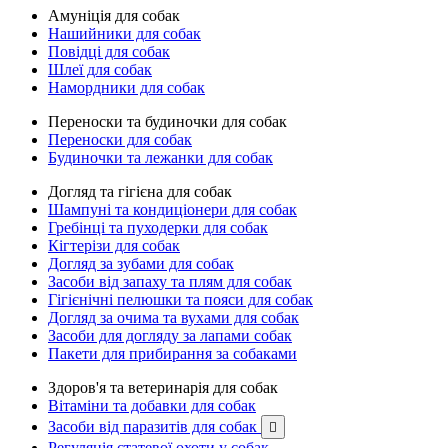
Амуніція для собак
Нашийники для собак
Повідці для собак
Шлеї для собак
Намордники для собак
Переноски та будиночки для собак
Переноски для собак
Будиночки та лежанки для собак
Догляд та гігієна для собак
Шампуні та кондиціонери для собак
Гребінці та пуходерки для собак
Кігтерізи для собак
Догляд за зубами для собак
Засоби від запаху та плям для собак
Гігієнічні пелюшки та пояси для собак
Догляд за очима та вухами для собак
Засоби для догляду за лапами собак
Пакети для прибирання за собаками
Здоров'я та ветеринарія для собак
Вітаміни та добавки для собак
Засоби від паразитів для собак

Регуляція статевої охоти у собак