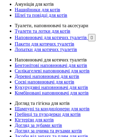
Амуніція для котів
Нашийники для котів
Шлеї та повідці для котів
Туалети, наповнювачі та аксесуари
Туалети та лотки для котів
Наповнювачі для котячих туалетів

Пакети для котячих туалетів
Лопатки для котячих туалетів
Наповнювачі для котячих туалетів
Бентонітові наповнювачі для котів
Силікагелеві наповнювачі для котів
Деревні наповнювачі для котів
Соєві наповнювачі для котів
Кукурудзяні наповнювачі для котів
Комбіновані наповнювачі для котів
Догляд та гігієна для котів
Шампуні та кондиціонери для котів
Гребінці та пуходерки для котів
Кігтерізи для котів
Догляд за зубами котів
Догляд за очима та вухами котів
Засоби від запаху та плям для котів