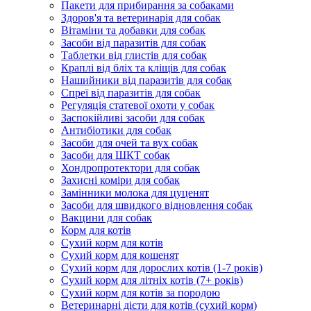
Пакети для прибирання за собаками
Здоров'я та ветеринарія для собак
Вітаміни та добавки для собак
Засоби від паразитів для собак
Таблетки від глистів для собак
Краплі від бліх та кліщів для собак
Нашийники від паразитів для собак
Спреї від паразитів для собак
Регуляція статевої охоти у собак
Заспокійливі засоби для собак
Антибіотики для собак
Засоби для очей та вух собак
Засоби для ШКТ собак
Хондропротектори для собак
Захисні коміри для собак
Замінники молока для цуценят
Засоби для швидкого відновлення собак
Вакцини для собак
Корм для котів
Сухий корм для котів
Сухий корм для кошенят
Сухий корм для дорослих котів (1-7 років)
Сухий корм для літніх котів (7+ років)
Сухий корм для котів за породою
Ветеринарні дієти для котів (сухий корм)