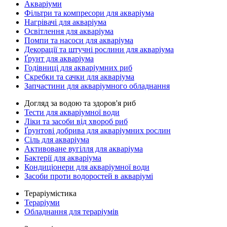
Акваріуми
Фільтри та компресори для акваріума
Нагрівачі для акваріума
Освітлення для акваріума
Помпи та насоси для акваріума
Декорації та штучні рослини для акваріума
Ґрунт для акваріума
Годівниці для акваріумних риб
Скребки та сачки для акваріума
Запчастини для акваріумного обладнання
Догляд за водою та здоров'я риб
Тести для акваріумної води
Ліки та засоби від хвороб риб
Ґрунтові добрива для акваріумних рослин
Сіль для акваріума
Активоване вугілля для акваріума
Бактерії для акваріума
Кондиціонери для акваріумної води
Засоби проти водоростей в акваріумі
Тераріумістика
Тераріуми
Обладнання для тераріумів