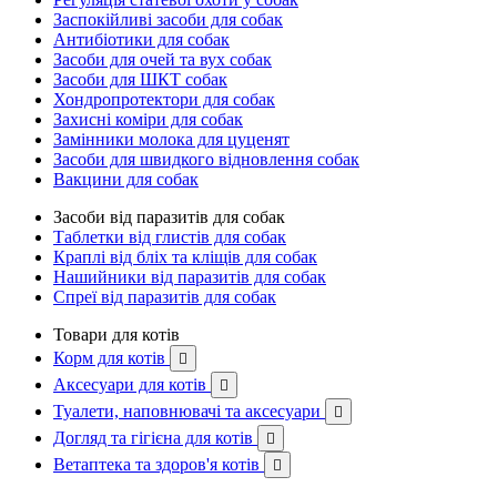
Заспокійливі засоби для собак
Антибіотики для собак
Засоби для очей та вух собак
Засоби для ШКТ собак
Хондропротектори для собак
Захисні коміри для собак
Замінники молока для цуценят
Засоби для швидкого відновлення собак
Вакцини для собак
Засоби від паразитів для собак
Таблетки від глистів для собак
Краплі від бліх та кліщів для собак
Нашийники від паразитів для собак
Спреї від паразитів для собак
Товари для котів
Корм для котів

Аксесуари для котів

Туалети, наповнювачі та аксесуари

Догляд та гігієна для котів

Ветаптека та здоров'я котів
