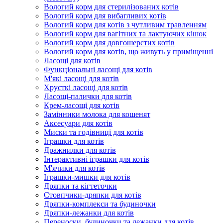
Вологий корм для стерилізованих котів
Вологий корм для вибагливих котів
Вологий корм для котів з чутливим травленням
Вологий корм для вагітних та лактуючих кішок
Вологий корм для довгошерстих котів
Вологий корм для котів, що живуть у приміщенні
Ласощі для котів
Функціональні ласощі для котів
М'які ласощі для котів
Хрусткі ласощі для котів
Ласощі-палички для котів
Крем-ласощі для котів
Замінники молока для кошенят
Аксесуари для котів
Миски та годівниці для котів
Іграшки для котів
Дражнилки для котів
Інтерактивні іграшки для котів
М'ячики для котів
Іграшки-мишки для котів
Дряпки та кігтеточки
Стовпчики-дряпки для котів
Дряпки-комплекси та будиночки
Дряпки-лежанки для котів
Переноски, будиночки та лежанки для котів