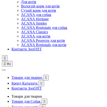
Для котів
Вологий корм для котів
Сухий корм для котів
ACANA для собак
ACANA Heritage
ACANA Singles
ACANA Regionals для собак
ACANA Classics
ACANA для котів
ACANA Рецепти для котів
ACANA Regionals для котів
Контакти ЗооОПТ


Усі
Товари для тварин

Бренд Каталоги

Контакти ЗооОПТ
Товари для тварин
Товари для Собак
