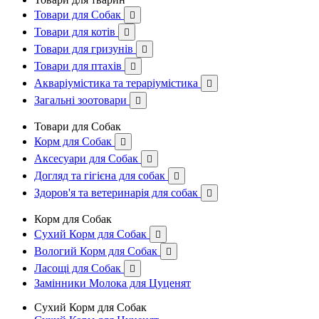
Товари для Собак

Товари для котів

Товари для гризунів

Товари для птахів

Акваріумістика та тераріумістика

Загальні зоотовари

Товари для Собак
Корм для Собак

Аксесуари для Собак

Догляд та гігієна для собак

Здоров'я та ветеринарія для собак

Корм для Собак
Сухий Корм для Собак

Вологий Корм для Собак

Ласощі для Собак

Замінники Молока для Цуценят
Сухий Корм для Собак