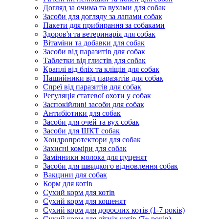
Догляд за очима та вухами для собак
Засоби для догляду за лапами собак
Пакети для прибирання за собаками
Здоров'я та ветеринарія для собак
Вітаміни та добавки для собак
Засоби від паразитів для собак
Таблетки від глистів для собак
Краплі від бліх та кліщів для собак
Нашийники від паразитів для собак
Спреї від паразитів для собак
Регуляція статевої охоти у собак
Заспокійливі засоби для собак
Антибіотики для собак
Засоби для очей та вух собак
Засоби для ШКТ собак
Хондропротектори для собак
Захисні коміри для собак
Замінники молока для цуценят
Засоби для швидкого відновлення собак
Вакцини для собак
Корм для котів
Сухий корм для котів
Сухий корм для кошенят
Сухий корм для дорослих котів (1-7 років)
Сухий корм для літніх котів (7+ років)