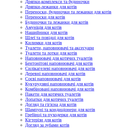
Дряпки-комплекси та будиночки
Дряпки-лежанки для котів
Переноски, будиночки та лежанки для котів
Переноски для котів
Будиночки та лежанки для котів
Амуніція для котів
Нашийники для котів
Шлеї та повідці для котів
Килимки для котів
Туалети, наповнювачі та аксесуари
Туалети та лотки для котів
Наповнювачі для котячих туалетів
Бентонітові наповнювачі для котів
Силікагелеві наповнювачі для котів
Деревні наповнювачі для котів
Соєві наповнювачі для котів
Кукурудзяні наповнювачі для котів
Комбіновані наповнювачі для котів
Пакети для котячих туалетів
Лопатки для котячих туалетів
Догляд та гігієна для котів
Шампуні та кондиціонери для котів
Гребінці та пуходерки для котів
Кігтерізи для котів
Догляд за зубами котів