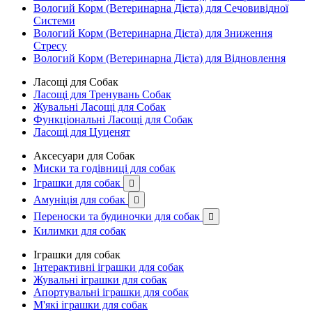
Вологий Корм (Ветеринарна Дієта) для Сечовивідної
Системи
Вологий Корм (Ветеринарна Дієта) для Зниження
Стресу
Вологий Корм (Ветеринарна Дієта) для Відновлення
Ласощі для Собак
Ласощі для Тренувань Собак
Жувальні Ласощі для Собак
Функціональні Ласощі для Собак
Ласощі для Цуценят
Аксесуари для Собак
Миски та годівниці для собак
Іграшки для собак

Амуніція для собак

Переноски та будиночки для собак

Килимки для собак
Іграшки для собак
Інтерактивні іграшки для собак
Жувальні іграшки для собак
Апортувальні іграшки для собак
М'які іграшки для собак