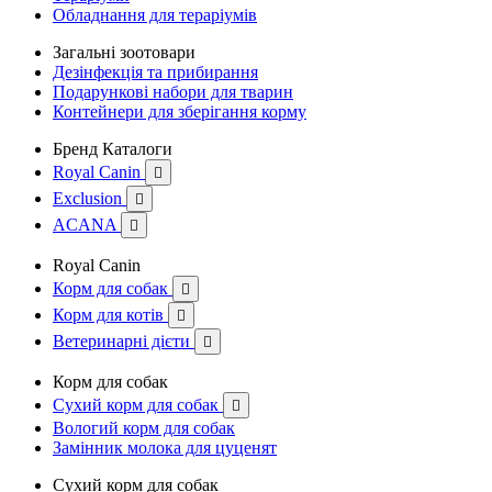
Обладнання для тераріумів
Загальні зоотовари
Дезінфекція та прибирання
Подарункові набори для тварин
Контейнери для зберігання корму
Бренд Каталоги
Royal Canin

Exclusion

ACANA

Royal Canin
Корм для собак

Корм для котів

Ветеринарні дієти

Корм для собак
Сухий корм для собак

Вологий корм для собак
Замінник молока для цуценят
Сухий корм для собак