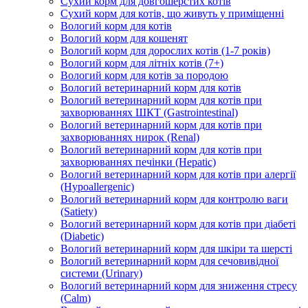
Сухий корм для довгошерстих котів
Сухий корм для котів, що живуть у приміщенні
Вологий корм для котів
Вологий корм для кошенят
Вологий корм для дорослих котів (1-7 років)
Вологий корм для літніх котів (7+)
Вологий корм для котів за породою
Вологий ветеринарний корм для котів
Вологий ветеринарний корм для котів при
захворюваннях ШКТ (Gastrointestinal)
Вологий ветеринарний корм для котів при
захворюваннях нирок (Renal)
Вологий ветеринарний корм для котів при
захворюваннях печінки (Hepatic)
Вологий ветеринарний корм для котів при алергії
(Hypoallergenic)
Вологий ветеринарний корм для контролю ваги
(Satiety)
Вологий ветеринарний корм для котів при діабеті
(Diabetic)
Вологий ветеринарний корм для шкіри та шерсті
Вологий ветеринарний корм для сечовивідної
системи (Urinary)
Вологий ветеринарний корм для зниження стресу
(Calm)