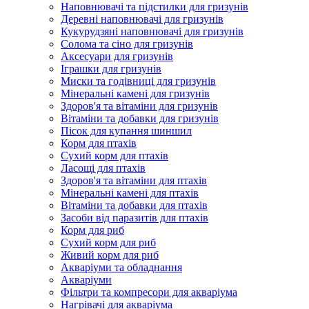
Наповнювачі та підстилки для гризунів
Деревні наповнювачі для гризунів
Кукурудзяні наповнювачі для гризунів
Солома та сіно для гризунів
Аксесуари для гризунів
Іграшки для гризунів
Миски та годівниці для гризунів
Мінеральні камені для гризунів
Здоров'я та вітаміни для гризунів
Вітаміни та добавки для гризунів
Пісок для купання шиншил
Корм для птахів
Сухий корм для птахів
Ласощі для птахів
Здоров'я та вітаміни для птахів
Мінеральні камені для птахів
Вітаміни та добавки для птахів
Засоби від паразитів для птахів
Корм для риб
Сухий корм для риб
Живий корм для риб
Акваріуми та обладнання
Акваріуми
Фільтри та компресори для акваріума
Нагрівачі для акваріума