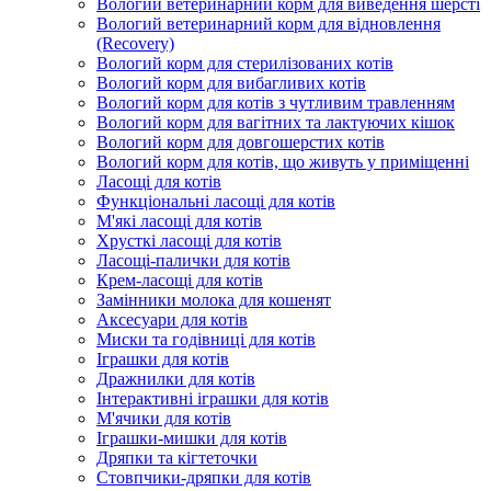
Вологий ветеринарний корм для виведення шерсті
Вологий ветеринарний корм для відновлення
(Recovery)
Вологий корм для стерилізованих котів
Вологий корм для вибагливих котів
Вологий корм для котів з чутливим травленням
Вологий корм для вагітних та лактуючих кішок
Вологий корм для довгошерстих котів
Вологий корм для котів, що живуть у приміщенні
Ласощі для котів
Функціональні ласощі для котів
М'які ласощі для котів
Хрусткі ласощі для котів
Ласощі-палички для котів
Крем-ласощі для котів
Замінники молока для кошенят
Аксесуари для котів
Миски та годівниці для котів
Іграшки для котів
Дражнилки для котів
Інтерактивні іграшки для котів
М'ячики для котів
Іграшки-мишки для котів
Дряпки та кігтеточки
Стовпчики-дряпки для котів