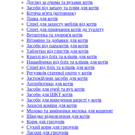
Догляд за очима та вухами котів
Засоби від запаху та плям для котів
Котяча м'ята (котовник)
Трава для котів
Спреї для захисту меблів від котів
Спреї для привчання котів до туалету
Ветаптека та здоров'я котів
Вітаміни та добавки для котів
Засоби від паразитів для котів
Таблетки від глистів для котів
Краплі від бліх та кліщів для котів
Нашийники від бліх та кліщів для котів
Спреї від бліх та кліщів для котів
Регуляція статевої охоти у котів
Заспокійливі засоби для котів
Антибіотики для котів
Засоби для очей та вух котів
Засоби для ШКТ котів
Засоби для виведення шерсті у котів
Захисні коміри для котів
Молоко та замінники молока для кошенят
Швидке відновлення для котів
Корм для гризунів
Сухий корм для гризунів
Ласощі для гризунів