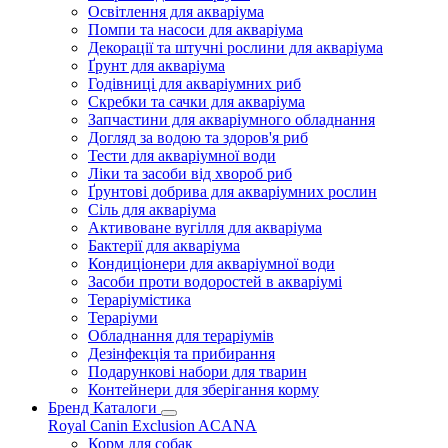
Освітлення для акваріума
Помпи та насоси для акваріума
Декорації та штучні рослини для акваріума
Ґрунт для акваріума
Годівниці для акваріумних риб
Скребки та сачки для акваріума
Запчастини для акваріумного обладнання
Догляд за водою та здоров'я риб
Тести для акваріумної води
Ліки та засоби від хвороб риб
Ґрунтові добрива для акваріумних рослин
Сіль для акваріума
Активоване вугілля для акваріума
Бактерії для акваріума
Кондиціонери для акваріумної води
Засоби проти водоростей в акваріумі
Тераріумістика
Тераріуми
Обладнання для тераріумів
Дезінфекція та прибирання
Подарункові набори для тварин
Контейнери для зберігання корму
Бренд Каталоги
Royal Canin
Exclusion
ACANA
Корм для собак