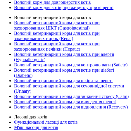
Вологий корм для довгошерстих котів
Вологий корм для котів, що живуть у приміщенні
Вологий ветеринарний корм для котів
Вологий ветеринарний корм для котів при
захворюваннях ШКТ (Gastrointestinal)
Вологий ветеринарний корм для котів при
захворюваннях нирок (Renal)
Вологий ветеринарний корм для котів при
захворюваннях печінки (Hepatic)
Вологий ветеринарний корм для котів при алергії
(Hypoallergenic)
Вологий ветеринарний корм для контролю ваги (Satiety)
Вологий ветеринарний корм для котів при діабеті
(Diabetic)
Вологий ветеринарний корм для шкіри та шерсті
Вологий ветеринарний корм для сечовивідної системи
(Urinary)
Вологий ветеринарний корм для зниження стресу (Calm)
Вологий ветеринарний корм для виведення шерсті
Вологий ветеринарний корм для відновлення (Recovery)
Ласощі для котів
Функціональні ласощі для котів
М'які ласощі для котів