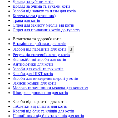
Догляд за зубами котів
Догляд за очима та вухами котів
Засоби від запаху та плям для котів
Котяча м'ята (котовник)
Трава для котів
Спреї для захисту меблів від котів
Спреї для привчання котів до туалету
Ветаптека та здоров'я котів
Вітаміни та добавки для котів
Засоби від паразитів для котів

Регуляція статевої охоти у котів
Заспокійливі засоби для котів
Антибіотики для котів
Засоби для очей та вух котів
Засоби для ШКТ котів
Засоби для виведення шерсті у котів
Захисні коміри для котів
Молоко та замінники молока для кошенят
Швидке відновлення для котів
Засоби від паразитів для котів
Таблетки від глистів для котів
Краплі від бліх та кліщів для котів
Нашийники від бліх та кліщів для котів