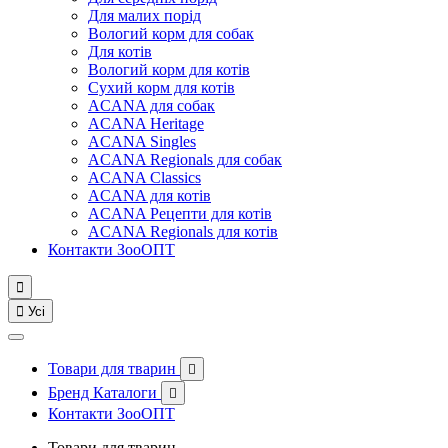
Для малих порід
Вологий корм для собак
Для котів
Вологий корм для котів
Сухий корм для котів
ACANA для собак
ACANA Heritage
ACANA Singles
ACANA Regionals для собак
ACANA Classics
ACANA для котів
ACANA Рецепти для котів
ACANA Regionals для котів
Контакти ЗооОПТ


Усі
Товари для тварин

Бренд Каталоги

Контакти ЗооОПТ
Товари для тварин