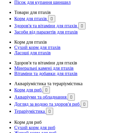
Пісок для купання шиншил
Товари для птахів
Корм для птахів

Здоров'я та вітаміни для птахів

Засоби від паразитів для птахів
Корм для птахів
Сухий корм для птахів
Ласощі для птахів
Здоров'я та вітаміни для птахів
Мінеральні камені для птахів
Вітаміни та добавки для птахів
Акваріумістика та тераріумістика
Корм для риб

Акваріуми та обладнання

Догляд за водою та здоров'я риб

Тераріумістика

Корм для риб
Сухий корм для риб
Живий корм для риб