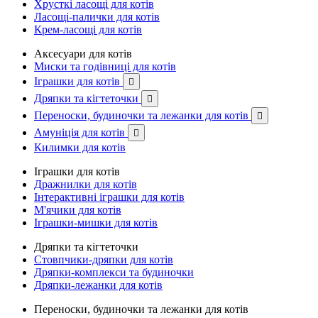
Хрусткі ласощі для котів
Ласощі-палички для котів
Крем-ласощі для котів
Аксесуари для котів
Миски та годівниці для котів
Іграшки для котів

Дряпки та кігтеточки

Переноски, будиночки та лежанки для котів

Амуніція для котів

Килимки для котів
Іграшки для котів
Дражнилки для котів
Інтерактивні іграшки для котів
М'ячики для котів
Іграшки-мишки для котів
Дряпки та кігтеточки
Стовпчики-дряпки для котів
Дряпки-комплекси та будиночки
Дряпки-лежанки для котів
Переноски, будиночки та лежанки для котів