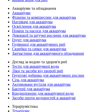
Акваріуми та обладнання
Акваріуми
Фільтри та компресори для акваріума
Нагрівачі для акваріума
Освітлення для акваріума
Помпи та насоси для акваріума
Декорації та штучні рослини для акваріума
Ґрунт для акваріума
Годівниці для акваріумних риб
Скребки та сачки для акваріума
Запчастини для акваріумного обладнання
Догляд за водою та здоров'я риб
Тести для акваріумної води
Ліки та засоби від хвороб риб
Ґрунтові добрива для акваріумних рослин
Сіль для акваріума
Активоване вугілля для акваріума
Бактерії для акваріума
Кондиціонери для акваріумної води
Засоби проти водоростей в акваріумі
Тераріумістика
Тераріуми