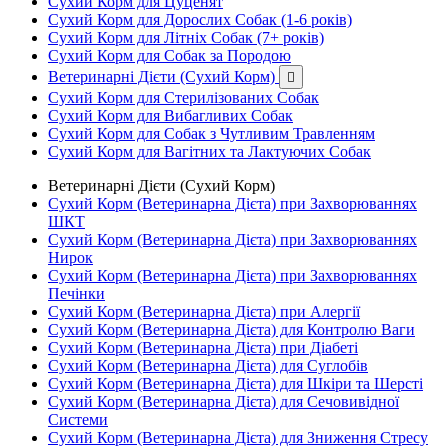
Сухий Корм для Цуценят
Сухий Корм для Дорослих Собак (1-6 років)
Сухий Корм для Літніх Собак (7+ років)
Сухий Корм для Собак за Породою
Ветеринарні Дієти (Сухий Корм)

Сухий Корм для Стерилізованих Собак
Сухий Корм для Вибагливих Собак
Сухий Корм для Собак з Чутливим Травленням
Сухий Корм для Вагітних та Лактуючих Собак
Ветеринарні Дієти (Сухий Корм)
Сухий Корм (Ветеринарна Дієта) при Захворюваннях
ШКТ
Сухий Корм (Ветеринарна Дієта) при Захворюваннях
Нирок
Сухий Корм (Ветеринарна Дієта) при Захворюваннях
Печінки
Сухий Корм (Ветеринарна Дієта) при Алергії
Сухий Корм (Ветеринарна Дієта) для Контролю Ваги
Сухий Корм (Ветеринарна Дієта) при Діабеті
Сухий Корм (Ветеринарна Дієта) для Суглобів
Сухий Корм (Ветеринарна Дієта) для Шкіри та Шерсті
Сухий Корм (Ветеринарна Дієта) для Сечовивідної
Системи
Сухий Корм (Ветеринарна Дієта) для Зниження Стресу