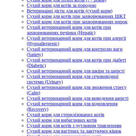
Сухий корм для котів за породою
Ветеринарні дієти для котів (сухий корм)
Сухий корм для котів при захворюваннях ШКТ
Сухий корм для котів при захворюваннях нирок
Сухий ветеринарний корм для котів при
захворюваннях печінки (Hepatic)
Сухий ветеринарний корм для котів при алергії
(Hypoallergenic)
Сухий ветеринарний корм для контролю ваги
(Satiety)
Сухий ветеринарний корм для котів при діабеті
(Diabetic)
Сухий ветеринарний корм для шкіри та шерсті
Сухий ветеринарний корм для сечовивідної
системи (Urinary)
Сухий ветеринарний корм для зниження стресу
(Calm)
Сухий ветеринарний корм для виведення шерсті
Сухий ветеринарний корм для відновлення
(Recovery)
Сухий корм для стерилізованих котів
Сухий корм для вибагливих котів
Сухий корм для котів з чутливим травленням
Сухий корм для вагітних та лактуючих кішок