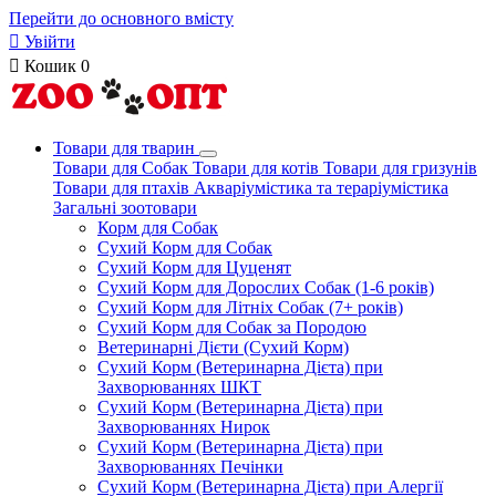
Перейти до основного вмісту

Увійти

Кошик
0
Товари для тварин
Товари для Собак
Товари для котів
Товари для гризунів
Товари для птахів
Акваріумістика та тераріумістика
Загальні зоотовари
Корм для Собак
Сухий Корм для Собак
Сухий Корм для Цуценят
Сухий Корм для Дорослих Собак (1-6 років)
Сухий Корм для Літніх Собак (7+ років)
Сухий Корм для Собак за Породою
Ветеринарні Дієти (Сухий Корм)
Сухий Корм (Ветеринарна Дієта) при
Захворюваннях ШКТ
Сухий Корм (Ветеринарна Дієта) при
Захворюваннях Нирок
Сухий Корм (Ветеринарна Дієта) при
Захворюваннях Печінки
Сухий Корм (Ветеринарна Дієта) при Алергії