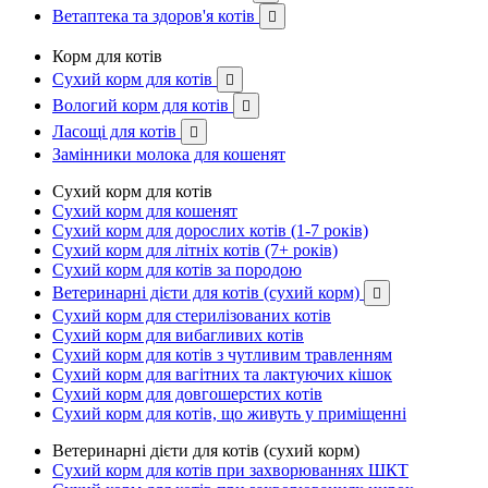
Ветаптека та здоров'я котів

Корм для котів
Сухий корм для котів

Вологий корм для котів

Ласощі для котів

Замінники молока для кошенят
Сухий корм для котів
Сухий корм для кошенят
Сухий корм для дорослих котів (1-7 років)
Сухий корм для літніх котів (7+ років)
Сухий корм для котів за породою
Ветеринарні дієти для котів (сухий корм)

Сухий корм для стерилізованих котів
Сухий корм для вибагливих котів
Сухий корм для котів з чутливим травленням
Сухий корм для вагітних та лактуючих кішок
Сухий корм для довгошерстих котів
Сухий корм для котів, що живуть у приміщенні
Ветеринарні дієти для котів (сухий корм)
Сухий корм для котів при захворюваннях ШКТ