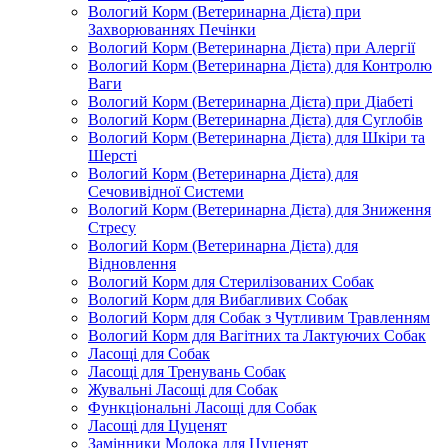
Вологий Корм (Ветеринарна Дієта) при
Захворюваннях Печінки
Вологий Корм (Ветеринарна Дієта) при Алергії
Вологий Корм (Ветеринарна Дієта) для Контролю
Ваги
Вологий Корм (Ветеринарна Дієта) при Діабеті
Вологий Корм (Ветеринарна Дієта) для Суглобів
Вологий Корм (Ветеринарна Дієта) для Шкіри та
Шерсті
Вологий Корм (Ветеринарна Дієта) для
Сечовивідної Системи
Вологий Корм (Ветеринарна Дієта) для Зниження
Стресу
Вологий Корм (Ветеринарна Дієта) для
Відновлення
Вологий Корм для Стерилізованих Собак
Вологий Корм для Вибагливих Собак
Вологий Корм для Собак з Чутливим Травленням
Вологий Корм для Вагітних та Лактуючих Собак
Ласощі для Собак
Ласощі для Тренувань Собак
Жувальні Ласощі для Собак
Функціональні Ласощі для Собак
Ласощі для Цуценят
Замінники Молока для Цуценят