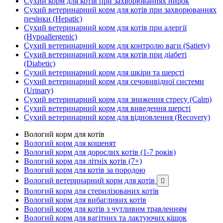
Сухий корм для котів при захворюваннях нирок
Сухий ветеринарний корм для котів при захворюваннях
печінки (Hepatic)
Сухий ветеринарний корм для котів при алергії
(Hypoallergenic)
Сухий ветеринарний корм для контролю ваги (Satiety)
Сухий ветеринарний корм для котів при діабеті
(Diabetic)
Сухий ветеринарний корм для шкіри та шерсті
Сухий ветеринарний корм для сечовивідної системи
(Urinary)
Сухий ветеринарний корм для зниження стресу (Calm)
Сухий ветеринарний корм для виведення шерсті
Сухий ветеринарний корм для відновлення (Recovery)
Вологий корм для котів
Вологий корм для кошенят
Вологий корм для дорослих котів (1-7 років)
Вологий корм для літніх котів (7+)
Вологий корм для котів за породою
Вологий ветеринарний корм для котів

Вологий корм для стерилізованих котів
Вологий корм для вибагливих котів
Вологий корм для котів з чутливим травленням
Вологий корм для вагітних та лактуючих кішок