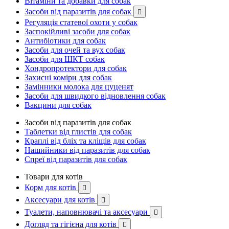
Вітаміни та добавки для собак
Засоби від паразитів для собак

Регуляція статевої охоти у собак
Заспокійливі засоби для собак
Антибіотики для собак
Засоби для очей та вух собак
Засоби для ШКТ собак
Хондропротектори для собак
Захисні коміри для собак
Замінники молока для цуценят
Засоби для швидкого відновлення собак
Вакцини для собак
Засоби від паразитів для собак
Таблетки від глистів для собак
Краплі від бліх та кліщів для собак
Нашийники від паразитів для собак
Спреї від паразитів для собак
Товари для котів
Корм для котів

Аксесуари для котів

Туалети, наповнювачі та аксесуари

Догляд та гігієна для котів
