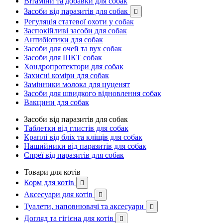
Вітаміни та добавки для собак
Засоби від паразитів для собак

Регуляція статевої охоти у собак
Заспокійливі засоби для собак
Антибіотики для собак
Засоби для очей та вух собак
Засоби для ШКТ собак
Хондропротектори для собак
Захисні коміри для собак
Замінники молока для цуценят
Засоби для швидкого відновлення собак
Вакцини для собак
Засоби від паразитів для собак
Таблетки від глистів для собак
Краплі від бліх та кліщів для собак
Нашийники від паразитів для собак
Спреї від паразитів для собак
Товари для котів
Корм для котів

Аксесуари для котів

Туалети, наповнювачі та аксесуари

Догляд та гігієна для котів
