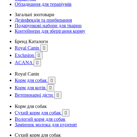
Обладнання для тераріумів
Загальні зоотовари
Дезінфекція та прибирання
Подарункові набори для тварин
Контейнери для зберігання корму
Бренд Каталоги
Royal Canin

Exclusion

ACANA

Royal Canin
Корм для собак

Корм для котів

Ветеринарні дієти

Корм для собак
Сухий корм для собак

Вологий корм для собак
Замінник молока для цуценят
Сухий корм для собак