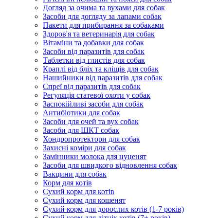
Догляд за очима та вухами для собак
Засоби для догляду за лапами собак
Пакети для прибирання за собаками
Здоров'я та ветеринарія для собак
Вітаміни та добавки для собак
Засоби від паразитів для собак
Таблетки від глистів для собак
Краплі від бліх та кліщів для собак
Нашийники від паразитів для собак
Спреї від паразитів для собак
Регуляція статевої охоти у собак
Заспокійливі засоби для собак
Антибіотики для собак
Засоби для очей та вух собак
Засоби для ШКТ собак
Хондропротектори для собак
Захисні коміри для собак
Замінники молока для цуценят
Засоби для швидкого відновлення собак
Вакцини для собак
Корм для котів
Сухий корм для котів
Сухий корм для кошенят
Сухий корм для дорослих котів (1-7 років)
Сухий корм для літніх котів (7+ років)