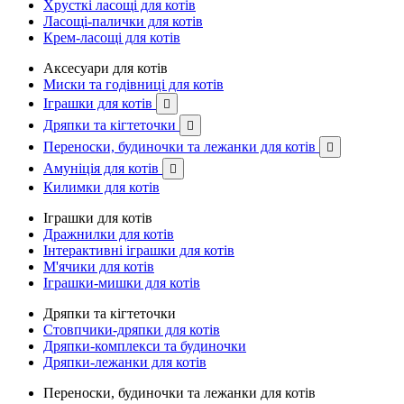
Хрусткі ласощі для котів
Ласощі-палички для котів
Крем-ласощі для котів
Аксесуари для котів
Миски та годівниці для котів
Іграшки для котів

Дряпки та кігтеточки

Переноски, будиночки та лежанки для котів

Амуніція для котів

Килимки для котів
Іграшки для котів
Дражнилки для котів
Інтерактивні іграшки для котів
М'ячики для котів
Іграшки-мишки для котів
Дряпки та кігтеточки
Стовпчики-дряпки для котів
Дряпки-комплекси та будиночки
Дряпки-лежанки для котів
Переноски, будиночки та лежанки для котів