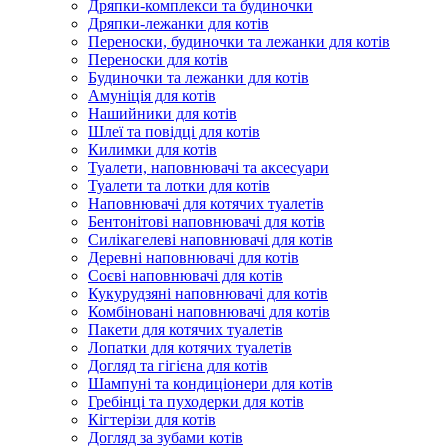
Дряпки-комплекси та будиночки
Дряпки-лежанки для котів
Переноски, будиночки та лежанки для котів
Переноски для котів
Будиночки та лежанки для котів
Амуніція для котів
Нашийники для котів
Шлеї та повідці для котів
Килимки для котів
Туалети, наповнювачі та аксесуари
Туалети та лотки для котів
Наповнювачі для котячих туалетів
Бентонітові наповнювачі для котів
Силікагелеві наповнювачі для котів
Деревні наповнювачі для котів
Соєві наповнювачі для котів
Кукурудзяні наповнювачі для котів
Комбіновані наповнювачі для котів
Пакети для котячих туалетів
Лопатки для котячих туалетів
Догляд та гігієна для котів
Шампуні та кондиціонери для котів
Гребінці та пуходерки для котів
Кігтерізи для котів
Догляд за зубами котів