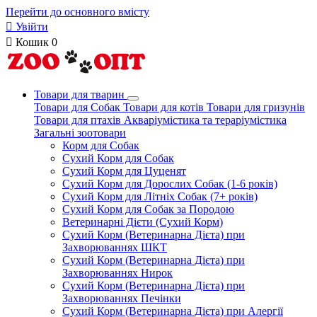
Перейти до основного вмісту

Увійти

Кошик
0
Товари для тварин
Товари для Собак
Товари для котів
Товари для гризунів
Товари для птахів
Акваріумістика та тераріумістика
Загальні зоотовари
Корм для Собак
Сухий Корм для Собак
Сухий Корм для Цуценят
Сухий Корм для Дорослих Собак (1-6 років)
Сухий Корм для Літніх Собак (7+ років)
Сухий Корм для Собак за Породою
Ветеринарні Дієти (Сухий Корм)
Сухий Корм (Ветеринарна Дієта) при
Захворюваннях ШКТ
Сухий Корм (Ветеринарна Дієта) при
Захворюваннях Нирок
Сухий Корм (Ветеринарна Дієта) при
Захворюваннях Печінки
Сухий Корм (Ветеринарна Дієта) при Алергії