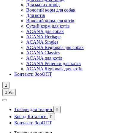
Для малих порід
Вологий корм для собак
Для котів
Вологий корм для котів
Сухий корм для котів
ACANA для собак
ACANA Heritage
ACANA Singles
ACANA Regionals для собак
ACANA Classics
ACANA для котів
ACANA Рецепти для котів
ACANA Regionals для котів
Контакти ЗооОПТ


Усі
Товари для тварин

Бренд Каталоги

Контакти ЗооОПТ
Товари для тварин