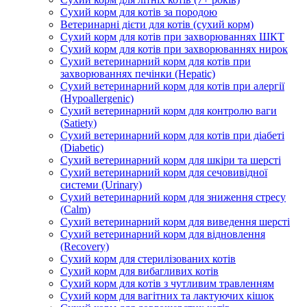
Сухий корм для котів за породою
Ветеринарні дієти для котів (сухий корм)
Сухий корм для котів при захворюваннях ШКТ
Сухий корм для котів при захворюваннях нирок
Сухий ветеринарний корм для котів при
захворюваннях печінки (Hepatic)
Сухий ветеринарний корм для котів при алергії
(Hypoallergenic)
Сухий ветеринарний корм для контролю ваги
(Satiety)
Сухий ветеринарний корм для котів при діабеті
(Diabetic)
Сухий ветеринарний корм для шкіри та шерсті
Сухий ветеринарний корм для сечовивідної
системи (Urinary)
Сухий ветеринарний корм для зниження стресу
(Calm)
Сухий ветеринарний корм для виведення шерсті
Сухий ветеринарний корм для відновлення
(Recovery)
Сухий корм для стерилізованих котів
Сухий корм для вибагливих котів
Сухий корм для котів з чутливим травленням
Сухий корм для вагітних та лактуючих кішок