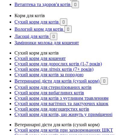
Ветаптека та здоров'я котів

Корм для котів
Сухий корм для котів

Вологий корм для котів

Ласощі для котів

Замінники молока для кошенят
Сухий корм для котів
Сухий корм для кошенят
Сухий корм для дорослих котів (1-7 років)
Сухий корм для літніх котів (7+ років)
Сухий корм для котів за породою
Ветеринарні дієти для котів (сухий корм)

Сухий корм для стерилізованих котів
Сухий корм для вибагливих котів
Сухий корм для котів з чутливим травленням
Сухий корм для вагітних та лактуючих кішок
Сухий корм для довгошерстих котів
Сухий корм для котів, що живуть у приміщенні
Ветеринарні дієти для котів (сухий корм)
Сухий корм для котів при захворюваннях ШКТ