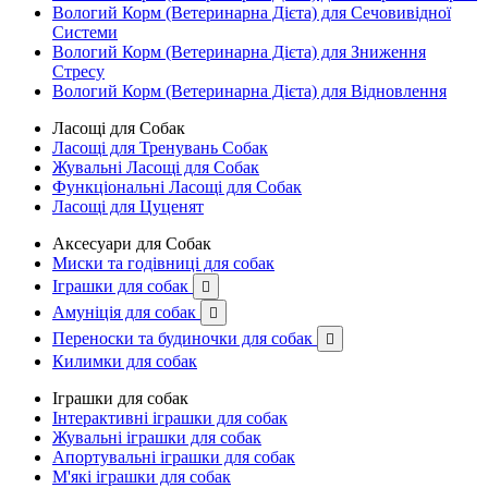
Вологий Корм (Ветеринарна Дієта) для Сечовивідної
Системи
Вологий Корм (Ветеринарна Дієта) для Зниження
Стресу
Вологий Корм (Ветеринарна Дієта) для Відновлення
Ласощі для Собак
Ласощі для Тренувань Собак
Жувальні Ласощі для Собак
Функціональні Ласощі для Собак
Ласощі для Цуценят
Аксесуари для Собак
Миски та годівниці для собак
Іграшки для собак

Амуніція для собак

Переноски та будиночки для собак

Килимки для собак
Іграшки для собак
Інтерактивні іграшки для собак
Жувальні іграшки для собак
Апортувальні іграшки для собак
М'які іграшки для собак