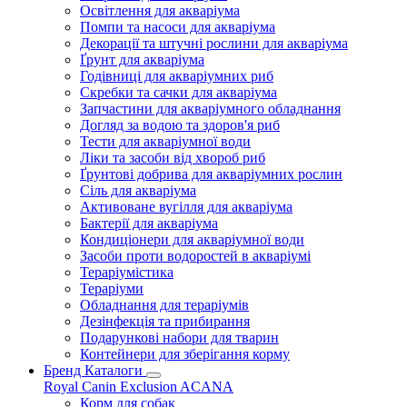
Освітлення для акваріума
Помпи та насоси для акваріума
Декорації та штучні рослини для акваріума
Ґрунт для акваріума
Годівниці для акваріумних риб
Скребки та сачки для акваріума
Запчастини для акваріумного обладнання
Догляд за водою та здоров'я риб
Тести для акваріумної води
Ліки та засоби від хвороб риб
Ґрунтові добрива для акваріумних рослин
Сіль для акваріума
Активоване вугілля для акваріума
Бактерії для акваріума
Кондиціонери для акваріумної води
Засоби проти водоростей в акваріумі
Тераріумістика
Тераріуми
Обладнання для тераріумів
Дезінфекція та прибирання
Подарункові набори для тварин
Контейнери для зберігання корму
Бренд Каталоги
Royal Canin
Exclusion
ACANA
Корм для собак