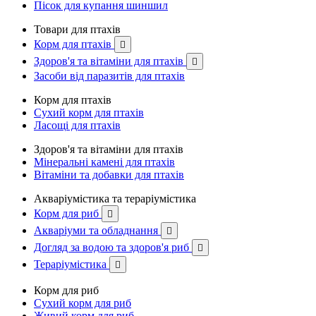
Пісок для купання шиншил
Товари для птахів
Корм для птахів

Здоров'я та вітаміни для птахів

Засоби від паразитів для птахів
Корм для птахів
Сухий корм для птахів
Ласощі для птахів
Здоров'я та вітаміни для птахів
Мінеральні камені для птахів
Вітаміни та добавки для птахів
Акваріумістика та тераріумістика
Корм для риб

Акваріуми та обладнання

Догляд за водою та здоров'я риб

Тераріумістика

Корм для риб
Сухий корм для риб
Живий корм для риб