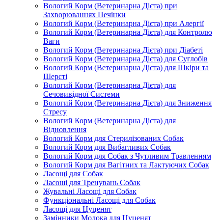
Вологий Корм (Ветеринарна Дієта) при
Захворюваннях Печінки
Вологий Корм (Ветеринарна Дієта) при Алергії
Вологий Корм (Ветеринарна Дієта) для Контролю
Ваги
Вологий Корм (Ветеринарна Дієта) при Діабеті
Вологий Корм (Ветеринарна Дієта) для Суглобів
Вологий Корм (Ветеринарна Дієта) для Шкіри та
Шерсті
Вологий Корм (Ветеринарна Дієта) для
Сечовивідної Системи
Вологий Корм (Ветеринарна Дієта) для Зниження
Стресу
Вологий Корм (Ветеринарна Дієта) для
Відновлення
Вологий Корм для Стерилізованих Собак
Вологий Корм для Вибагливих Собак
Вологий Корм для Собак з Чутливим Травленням
Вологий Корм для Вагітних та Лактуючих Собак
Ласощі для Собак
Ласощі для Тренувань Собак
Жувальні Ласощі для Собак
Функціональні Ласощі для Собак
Ласощі для Цуценят
Замінники Молока для Цуценят