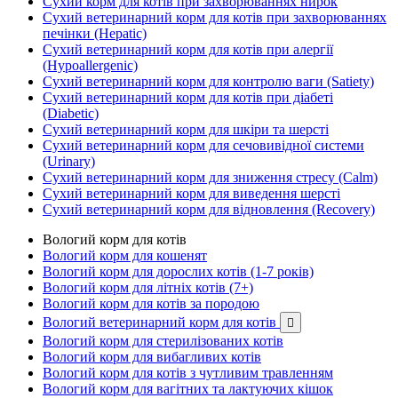
Сухий корм для котів при захворюваннях нирок
Сухий ветеринарний корм для котів при захворюваннях
печінки (Hepatic)
Сухий ветеринарний корм для котів при алергії
(Hypoallergenic)
Сухий ветеринарний корм для контролю ваги (Satiety)
Сухий ветеринарний корм для котів при діабеті
(Diabetic)
Сухий ветеринарний корм для шкіри та шерсті
Сухий ветеринарний корм для сечовивідної системи
(Urinary)
Сухий ветеринарний корм для зниження стресу (Calm)
Сухий ветеринарний корм для виведення шерсті
Сухий ветеринарний корм для відновлення (Recovery)
Вологий корм для котів
Вологий корм для кошенят
Вологий корм для дорослих котів (1-7 років)
Вологий корм для літніх котів (7+)
Вологий корм для котів за породою
Вологий ветеринарний корм для котів

Вологий корм для стерилізованих котів
Вологий корм для вибагливих котів
Вологий корм для котів з чутливим травленням
Вологий корм для вагітних та лактуючих кішок