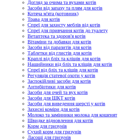
Догляд за очима та вухами котів
Засоби від запаху та плям для котів
Котяча м'ята (котовник)
Трава для котів
Спреї для захисту меблів від котів
Спреї для привчання котів до туалету
Ветаптека та здоров'я котів
Вітаміни та добавки для котів
Засоби від паразитів для котів
Таблетки від глистів для котів
Краплі від бліх та кліщів для котів
Нашийники від бліх та кліщів для котів
Спреї від бліх та кліщів для котів
Регуляція статевої охоти у котів
Заспокійливі засоби для котів
Антибіотики для котів
Засоби для очей та вух котів
Засоби для ШКТ котів
Засоби для виведення шерсті у котів
Захисні коміри для котів
Молоко та замінники молока для кошенят
Швидке відновлення для котів
Корм для гризунів
Сухий корм для гризунів
Ласощі для гризунів