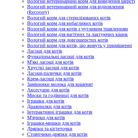
Вологий ветеринарний корм для виведення шерсті
Вологий ветеринарний корм для відновлення
(Recovery)
Вологий корм для стерилізованих котів
Вологий корм для вибагливих котів
Вологий корм для котів з чутливим травленням
Вологий корм для вагітних та лактуючих кішок
Вологий корм для довгошерстих котів
Вологий корм для котів, що живуть у приміщенні
Ласощі для котів
Функціональні ласощі для котів
М'які ласощі для котів
Хрусткі ласощі для котів
Ласощі-палички для котів
Крем-ласощі для котів
Замінники молока для кошенят
Аксесуари для котів
Миски та годівниці для котів
Іграшки для котів
Дражнилки для котів
Інтерактивні іграшки для котів
М'ячики для котів
Іграшки-мишки для котів
Дряпки та кігтеточки
Стовпчики-дряпки для котів