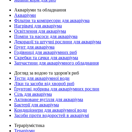
Акваріуми та обладнання
Акваріуми
Фільтри та компресори для акваріума
Нагрівачі для акваріума
Освітлення для акваріума
Помпи та насоси для акваріума
Декорації та штучні рослини для акваріума
Ґрунт для акваріума
Годівниці для акваріумних риб
Скребки та сачки для акваріума
Запчастини для акваріумного обладнання
Догляд за водою та здоров'я риб
Тести для акваріумної води
Ліки та засоби від хвороб риб
Ґрунтові добрива для акваріумних рослин
Сіль для акваріума
Активоване вугілля для акваріума
Бактерії для акваріума
Кондиціонери для акваріумної води
Засоби проти водоростей в акваріумі
Тераріумістика
Тераріуми