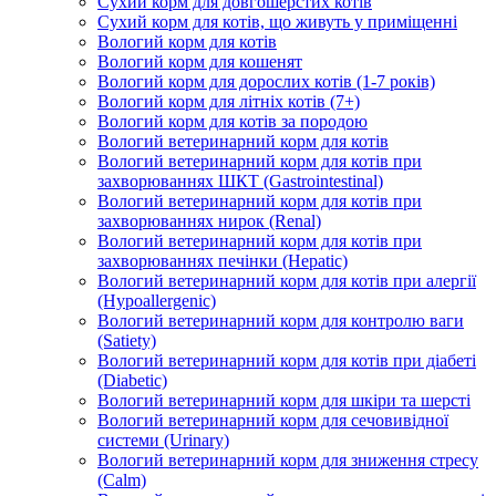
Сухий корм для довгошерстих котів
Сухий корм для котів, що живуть у приміщенні
Вологий корм для котів
Вологий корм для кошенят
Вологий корм для дорослих котів (1-7 років)
Вологий корм для літніх котів (7+)
Вологий корм для котів за породою
Вологий ветеринарний корм для котів
Вологий ветеринарний корм для котів при
захворюваннях ШКТ (Gastrointestinal)
Вологий ветеринарний корм для котів при
захворюваннях нирок (Renal)
Вологий ветеринарний корм для котів при
захворюваннях печінки (Hepatic)
Вологий ветеринарний корм для котів при алергії
(Hypoallergenic)
Вологий ветеринарний корм для контролю ваги
(Satiety)
Вологий ветеринарний корм для котів при діабеті
(Diabetic)
Вологий ветеринарний корм для шкіри та шерсті
Вологий ветеринарний корм для сечовивідної
системи (Urinary)
Вологий ветеринарний корм для зниження стресу
(Calm)