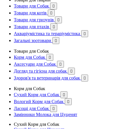
Товари для Собак

Товари для котів

Товари для гризунів

Товари для птахів

Акваріумістика та тераріумістика

Загальні зоотовари

Товари для Собак
Корм для Собак

Аксесуари для Собак

Догляд та гігієна для собак

Здоров'я та ветеринарія для собак

Корм для Собак
Сухий Корм для Собак

Вологий Корм для Собак

Ласощі для Собак

Замінники Молока для Цуценят
Сухий Корм для Собак