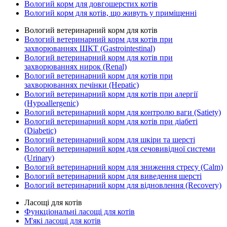
Вологий корм для довгошерстих котів
Вологий корм для котів, що живуть у приміщенні
Вологий ветеринарний корм для котів
Вологий ветеринарний корм для котів при
захворюваннях ШКТ (Gastrointestinal)
Вологий ветеринарний корм для котів при
захворюваннях нирок (Renal)
Вологий ветеринарний корм для котів при
захворюваннях печінки (Hepatic)
Вологий ветеринарний корм для котів при алергії
(Hypoallergenic)
Вологий ветеринарний корм для контролю ваги (Satiety)
Вологий ветеринарний корм для котів при діабеті
(Diabetic)
Вологий ветеринарний корм для шкіри та шерсті
Вологий ветеринарний корм для сечовивідної системи
(Urinary)
Вологий ветеринарний корм для зниження стресу (Calm)
Вологий ветеринарний корм для виведення шерсті
Вологий ветеринарний корм для відновлення (Recovery)
Ласощі для котів
Функціональні ласощі для котів
М'які ласощі для котів