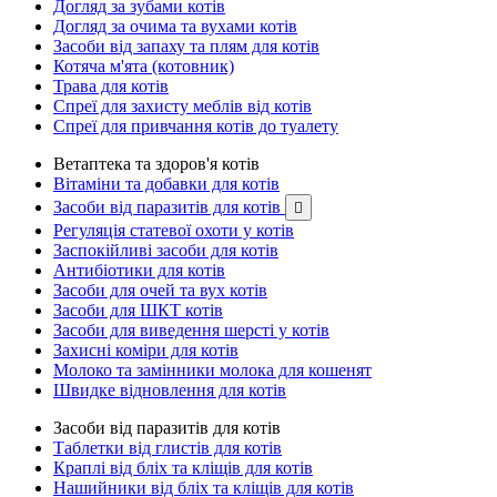
Догляд за зубами котів
Догляд за очима та вухами котів
Засоби від запаху та плям для котів
Котяча м'ята (котовник)
Трава для котів
Спреї для захисту меблів від котів
Спреї для привчання котів до туалету
Ветаптека та здоров'я котів
Вітаміни та добавки для котів
Засоби від паразитів для котів

Регуляція статевої охоти у котів
Заспокійливі засоби для котів
Антибіотики для котів
Засоби для очей та вух котів
Засоби для ШКТ котів
Засоби для виведення шерсті у котів
Захисні коміри для котів
Молоко та замінники молока для кошенят
Швидке відновлення для котів
Засоби від паразитів для котів
Таблетки від глистів для котів
Краплі від бліх та кліщів для котів
Нашийники від бліх та кліщів для котів