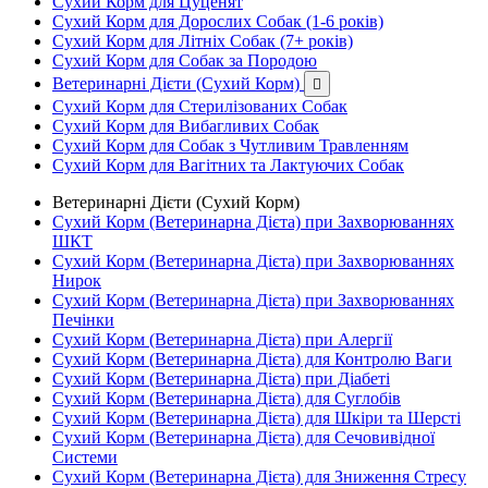
Сухий Корм для Цуценят
Сухий Корм для Дорослих Собак (1-6 років)
Сухий Корм для Літніх Собак (7+ років)
Сухий Корм для Собак за Породою
Ветеринарні Дієти (Сухий Корм)

Сухий Корм для Стерилізованих Собак
Сухий Корм для Вибагливих Собак
Сухий Корм для Собак з Чутливим Травленням
Сухий Корм для Вагітних та Лактуючих Собак
Ветеринарні Дієти (Сухий Корм)
Сухий Корм (Ветеринарна Дієта) при Захворюваннях
ШКТ
Сухий Корм (Ветеринарна Дієта) при Захворюваннях
Нирок
Сухий Корм (Ветеринарна Дієта) при Захворюваннях
Печінки
Сухий Корм (Ветеринарна Дієта) при Алергії
Сухий Корм (Ветеринарна Дієта) для Контролю Ваги
Сухий Корм (Ветеринарна Дієта) при Діабеті
Сухий Корм (Ветеринарна Дієта) для Суглобів
Сухий Корм (Ветеринарна Дієта) для Шкіри та Шерсті
Сухий Корм (Ветеринарна Дієта) для Сечовивідної
Системи
Сухий Корм (Ветеринарна Дієта) для Зниження Стресу