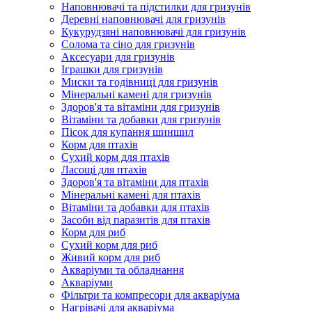
Наповнювачі та підстилки для гризунів
Деревні наповнювачі для гризунів
Кукурудзяні наповнювачі для гризунів
Солома та сіно для гризунів
Аксесуари для гризунів
Іграшки для гризунів
Миски та годівниці для гризунів
Мінеральні камені для гризунів
Здоров'я та вітаміни для гризунів
Вітаміни та добавки для гризунів
Пісок для купання шиншил
Корм для птахів
Сухий корм для птахів
Ласощі для птахів
Здоров'я та вітаміни для птахів
Мінеральні камені для птахів
Вітаміни та добавки для птахів
Засоби від паразитів для птахів
Корм для риб
Сухий корм для риб
Живий корм для риб
Акваріуми та обладнання
Акваріуми
Фільтри та компресори для акваріума
Нагрівачі для акваріума