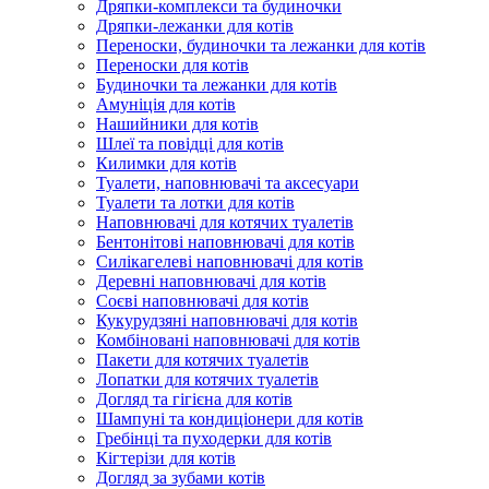
Дряпки-комплекси та будиночки
Дряпки-лежанки для котів
Переноски, будиночки та лежанки для котів
Переноски для котів
Будиночки та лежанки для котів
Амуніція для котів
Нашийники для котів
Шлеї та повідці для котів
Килимки для котів
Туалети, наповнювачі та аксесуари
Туалети та лотки для котів
Наповнювачі для котячих туалетів
Бентонітові наповнювачі для котів
Силікагелеві наповнювачі для котів
Деревні наповнювачі для котів
Соєві наповнювачі для котів
Кукурудзяні наповнювачі для котів
Комбіновані наповнювачі для котів
Пакети для котячих туалетів
Лопатки для котячих туалетів
Догляд та гігієна для котів
Шампуні та кондиціонери для котів
Гребінці та пуходерки для котів
Кігтерізи для котів
Догляд за зубами котів