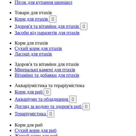
Пісок для купання шиншил
Товари для птахів
Корм для птахів

Здоров'я та вітаміни для птахів

Засоби від паразитів для птахів
Корм для птахів
Сухий корм для птахів
Ласощі для птахів
Здоров'я та вітаміни для птахів
Мінеральні камені для птахів
Вітаміни та добавки для птахів
Акваріумістика та тераріумістика
Корм для риб

Акваріуми та обладнання

Догляд за водою та здоров'я риб

Тераріумістика

Корм для риб
Сухий корм для риб
Живий корм для риб