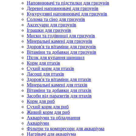
Наповнювачі та підстилки для гризунів
Деревні наповнювачі для гризунів
Кукурудзяні наповнювачі для гризунів
Солома та сіно для гризунів
Аксесуари для гризунів
Іграшки для гризунів
Миски та годівниці для гризунів
Мінеральні камені для гризунів
Здоров'я та вітаміни для гризунів
Вітаміни та добавки для гризунів
Пісок для купання шиншил
Корм для птахів
Сухий корм для птахів
Ласощі для птахів
Здоров'я та вітаміни для птахів
Мінеральні камені для птахів
Вітаміни та добавки для птахів
Засоби від паразитів для птахів
Корм для риб
Сухий корм для риб
Живий корм для риб
Акваріуми та обладнання
Акваріуми
Фільтри та компресори для акваріума
Нагрівачі для акваріума