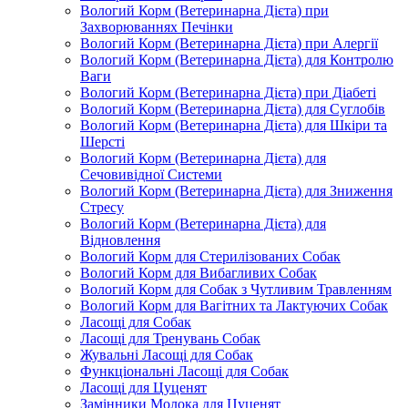
Вологий Корм (Ветеринарна Дієта) при
Захворюваннях Печінки
Вологий Корм (Ветеринарна Дієта) при Алергії
Вологий Корм (Ветеринарна Дієта) для Контролю
Ваги
Вологий Корм (Ветеринарна Дієта) при Діабеті
Вологий Корм (Ветеринарна Дієта) для Суглобів
Вологий Корм (Ветеринарна Дієта) для Шкіри та
Шерсті
Вологий Корм (Ветеринарна Дієта) для
Сечовивідної Системи
Вологий Корм (Ветеринарна Дієта) для Зниження
Стресу
Вологий Корм (Ветеринарна Дієта) для
Відновлення
Вологий Корм для Стерилізованих Собак
Вологий Корм для Вибагливих Собак
Вологий Корм для Собак з Чутливим Травленням
Вологий Корм для Вагітних та Лактуючих Собак
Ласощі для Собак
Ласощі для Тренувань Собак
Жувальні Ласощі для Собак
Функціональні Ласощі для Собак
Ласощі для Цуценят
Замінники Молока для Цуценят