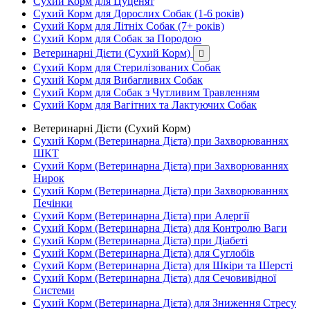
Сухий Корм для Цуценят
Сухий Корм для Дорослих Собак (1-6 років)
Сухий Корм для Літніх Собак (7+ років)
Сухий Корм для Собак за Породою
Ветеринарні Дієти (Сухий Корм)

Сухий Корм для Стерилізованих Собак
Сухий Корм для Вибагливих Собак
Сухий Корм для Собак з Чутливим Травленням
Сухий Корм для Вагітних та Лактуючих Собак
Ветеринарні Дієти (Сухий Корм)
Сухий Корм (Ветеринарна Дієта) при Захворюваннях
ШКТ
Сухий Корм (Ветеринарна Дієта) при Захворюваннях
Нирок
Сухий Корм (Ветеринарна Дієта) при Захворюваннях
Печінки
Сухий Корм (Ветеринарна Дієта) при Алергії
Сухий Корм (Ветеринарна Дієта) для Контролю Ваги
Сухий Корм (Ветеринарна Дієта) при Діабеті
Сухий Корм (Ветеринарна Дієта) для Суглобів
Сухий Корм (Ветеринарна Дієта) для Шкіри та Шерсті
Сухий Корм (Ветеринарна Дієта) для Сечовивідної
Системи
Сухий Корм (Ветеринарна Дієта) для Зниження Стресу