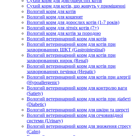
Сухий корм для довгошерстих котів
Сухий корм для котів, що живуть у приміщенні
Вологий корм для котів
Вологий корм для кошенят
Вологий корм для дорослих котів (1-7 років)
Вологий корм для літніх котів (7+)
Вологий корм для котів за породою
Вологий ветеринарний корм для котів
Вологий ветеринарний корм для котів при
захворюваннях ШКТ (Gastrointestinal)
Вологий ветеринарний корм для котів при
захворюваннях нирок (Renal)
Вологий ветеринарний корм для котів при
захворюваннях печінки (Hepatic)
Вологий ветеринарний корм для котів при алергії
(Hypoallergenic)
Вологий ветеринарний корм для контролю ваги
(Satiety)
Вологий ветеринарний корм для котів при діабеті
(Diabetic)
Вологий ветеринарний корм для шкіри та шерсті
Вологий ветеринарний корм для сечовивідної
системи (Urinary)
Вологий ветеринарний корм для зниження стресу
(Calm)