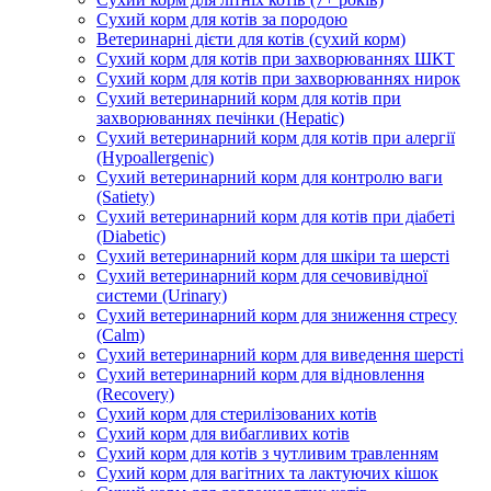
Сухий корм для котів за породою
Ветеринарні дієти для котів (сухий корм)
Сухий корм для котів при захворюваннях ШКТ
Сухий корм для котів при захворюваннях нирок
Сухий ветеринарний корм для котів при
захворюваннях печінки (Hepatic)
Сухий ветеринарний корм для котів при алергії
(Hypoallergenic)
Сухий ветеринарний корм для контролю ваги
(Satiety)
Сухий ветеринарний корм для котів при діабеті
(Diabetic)
Сухий ветеринарний корм для шкіри та шерсті
Сухий ветеринарний корм для сечовивідної
системи (Urinary)
Сухий ветеринарний корм для зниження стресу
(Calm)
Сухий ветеринарний корм для виведення шерсті
Сухий ветеринарний корм для відновлення
(Recovery)
Сухий корм для стерилізованих котів
Сухий корм для вибагливих котів
Сухий корм для котів з чутливим травленням
Сухий корм для вагітних та лактуючих кішок