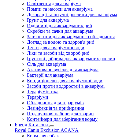
Освітлення для акваріума
Помпи та насоси для акваріума
Декорації та штучні рослини для акваріума
Ґрунт для акваріума
Годівниці для акваріумних риб
Скребки та сачки для акваріума
Запчастини для акваріумного обладнання
Догляд за водою та здоров'я риб
Тести для акваріумної води
Ліки та засоби від хвороб риб
Ґрунтові добрива для акваріумних рослин
Сіль для акваріума
Активоване вугілля для акваріума
Бактерії для акваріума
Кондиціонери для акваріумної води
Засоби проти водоростей в акваріумі
Тераріумістика
Тераріуми
Обладнання для тераріумів
Дезінфекція та прибирання
Подарункові набори для тварин
Контейнери для зберігання корму
Бренд Каталоги
Royal Canin
Exclusion
ACANA
Корм для собак