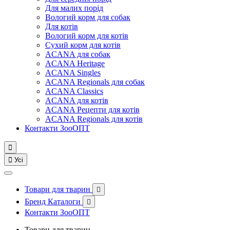
Для малих порід
Вологий корм для собак
Для котів
Вологий корм для котів
Сухий корм для котів
ACANA для собак
ACANA Heritage
ACANA Singles
ACANA Regionals для собак
ACANA Classics
ACANA для котів
ACANA Рецепти для котів
ACANA Regionals для котів
Контакти ЗооОПТ


Усі
Товари для тварин

Бренд Каталоги

Контакти ЗооОПТ
Товари для тварин