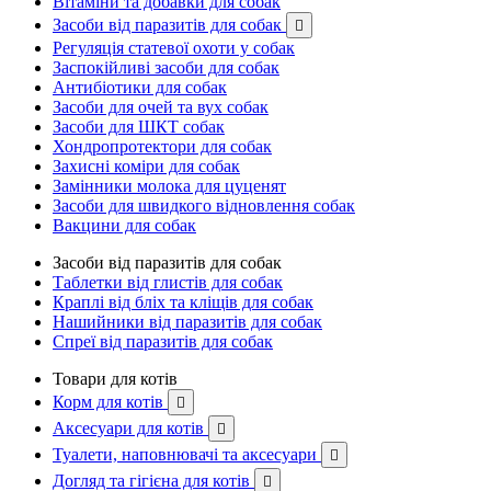
Вітаміни та добавки для собак
Засоби від паразитів для собак

Регуляція статевої охоти у собак
Заспокійливі засоби для собак
Антибіотики для собак
Засоби для очей та вух собак
Засоби для ШКТ собак
Хондропротектори для собак
Захисні коміри для собак
Замінники молока для цуценят
Засоби для швидкого відновлення собак
Вакцини для собак
Засоби від паразитів для собак
Таблетки від глистів для собак
Краплі від бліх та кліщів для собак
Нашийники від паразитів для собак
Спреї від паразитів для собак
Товари для котів
Корм для котів

Аксесуари для котів

Туалети, наповнювачі та аксесуари

Догляд та гігієна для котів
