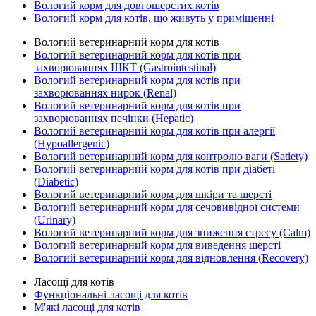
Вологий корм для довгошерстих котів
Вологий корм для котів, що живуть у приміщенні
Вологий ветеринарний корм для котів
Вологий ветеринарний корм для котів при
захворюваннях ШКТ (Gastrointestinal)
Вологий ветеринарний корм для котів при
захворюваннях нирок (Renal)
Вологий ветеринарний корм для котів при
захворюваннях печінки (Hepatic)
Вологий ветеринарний корм для котів при алергії
(Hypoallergenic)
Вологий ветеринарний корм для контролю ваги (Satiety)
Вологий ветеринарний корм для котів при діабеті
(Diabetic)
Вологий ветеринарний корм для шкіри та шерсті
Вологий ветеринарний корм для сечовивідної системи
(Urinary)
Вологий ветеринарний корм для зниження стресу (Calm)
Вологий ветеринарний корм для виведення шерсті
Вологий ветеринарний корм для відновлення (Recovery)
Ласощі для котів
Функціональні ласощі для котів
М'які ласощі для котів