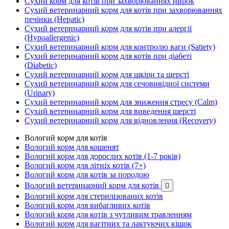
Сухий корм для котів при захворюваннях нирок
Сухий ветеринарний корм для котів при захворюваннях
печінки (Hepatic)
Сухий ветеринарний корм для котів при алергії
(Hypoallergenic)
Сухий ветеринарний корм для контролю ваги (Satiety)
Сухий ветеринарний корм для котів при діабеті
(Diabetic)
Сухий ветеринарний корм для шкіри та шерсті
Сухий ветеринарний корм для сечовивідної системи
(Urinary)
Сухий ветеринарний корм для зниження стресу (Calm)
Сухий ветеринарний корм для виведення шерсті
Сухий ветеринарний корм для відновлення (Recovery)
Вологий корм для котів
Вологий корм для кошенят
Вологий корм для дорослих котів (1-7 років)
Вологий корм для літніх котів (7+)
Вологий корм для котів за породою
Вологий ветеринарний корм для котів

Вологий корм для стерилізованих котів
Вологий корм для вибагливих котів
Вологий корм для котів з чутливим травленням
Вологий корм для вагітних та лактуючих кішок