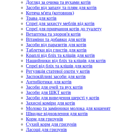
Догляд за очима та вухами котів
Засоби від запаху та плям для котів
Котяча м'ята (котовник)
Трава для котів
Спреї для захисту меблів від котів
Спреї для привчання котів до туалету
Ветаптека та здоров'я котів
Вітаміни та добавки для котів
Засоби від паразитів для котів
Таблетки від глистів для котів
Краплі від бліх та кліщів для котів
Нашийники від бліх та кліщів для котів
Спреї від бліх та кліщів для котів
Регуляція статевої охоти у котів
Заспокійливі засоби для котів
Антибіотики для котів
Засоби для очей та вух котів
Засоби для ШКТ котів
Засоби для виведення шерсті у котів
Захисні коміри для котів
Молоко та замінники молока для кошенят
Швидке відновлення для котів
Корм для гризунів
Сухий корм для гризунів
Ласощі для гризунів