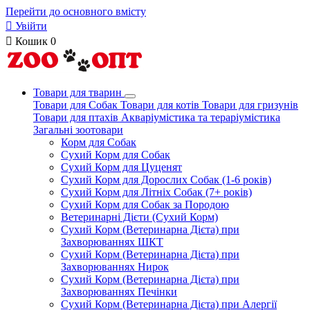
Перейти до основного вмісту

Увійти

Кошик
0
Товари для тварин
Товари для Собак
Товари для котів
Товари для гризунів
Товари для птахів
Акваріумістика та тераріумістика
Загальні зоотовари
Корм для Собак
Сухий Корм для Собак
Сухий Корм для Цуценят
Сухий Корм для Дорослих Собак (1-6 років)
Сухий Корм для Літніх Собак (7+ років)
Сухий Корм для Собак за Породою
Ветеринарні Дієти (Сухий Корм)
Сухий Корм (Ветеринарна Дієта) при
Захворюваннях ШКТ
Сухий Корм (Ветеринарна Дієта) при
Захворюваннях Нирок
Сухий Корм (Ветеринарна Дієта) при
Захворюваннях Печінки
Сухий Корм (Ветеринарна Дієта) при Алергії