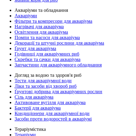
Акваріуми та обладнання
Акваріуми
Фільтри та компресори для акваріума
Нагрівачі для акваріума
Освітлення для акваріума
Помпи та насоси для акваріума
Декорації та штучні рослини для акваріума
Ґрунт для акваріума
Годівниці для акваріумних риб
Скребки та сачки для акваріума
Запчастини для акваріумного обладнання
Догляд за водою та здоров'я риб
Тести для акваріумної води
Ліки та засоби від хвороб риб
Ґрунтові добрива для акваріумних рослин
Сіль для акваріума
Активоване вугілля для акваріума
Бактерії для акваріума
Кондиціонери для акваріумної води
Засоби проти водоростей в акваріумі
Тераріумістика
Тераріуми