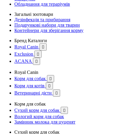
Обладнання для тераріумів
Загальні зоотовари
Дезінфекція та прибирання
Подарункові набори для тварин
Контейнери для зберігання корму
Бренд Каталоги
Royal Canin

Exclusion

ACANA

Royal Canin
Корм для собак

Корм для котів

Ветеринарні дієти

Корм для собак
Сухий корм для собак

Вологий корм для собак
Замінник молока для цуценят
Сухий корм для собак