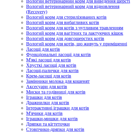
Вологий ветеринарний корм для виведення шерсті
Вологий ветеринарний корм для відновлення
(Recovery)
Вологий корм для стерилізованих котів
Вологий корм для вибагливих котів
Вологий корм для котів з чутливим травленням
Вологий корм для вагітних та лактуючих кішок
Вологий корм для довгошерстих котів
Вологий корм для котів, що живуть у приміщенні
Ласощі для котів
Функціональні ласощі для котів
М'які ласощі для котів
Хрусткі ласощі для котів
Ласощі-палички для котів
Крем-ласощі для котів
Замінники молока для кошенят
Аксесуари для котів
Миски та годівниці для котів
Іграшки для котів
Дражнилки для котів
Інтерактивні іграшки для котів
М'ячики для котів
Іграшки-мишки для котів
Дряпки та кігтеточки
Стовпчики-дряпки для котів