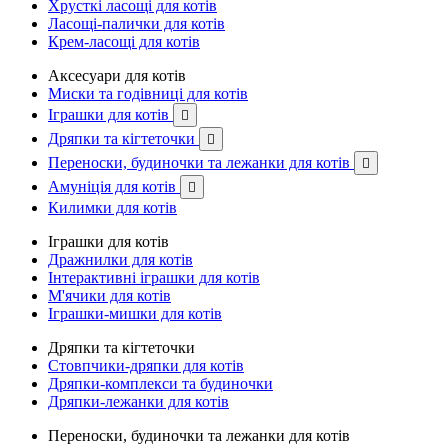
Хрусткі ласощі для котів
Ласощі-палички для котів
Крем-ласощі для котів
Аксесуари для котів
Миски та годівниці для котів
Іграшки для котів

Дряпки та кігтеточки

Переноски, будиночки та лежанки для котів

Амуніція для котів

Килимки для котів
Іграшки для котів
Дражнилки для котів
Інтерактивні іграшки для котів
М'ячики для котів
Іграшки-мишки для котів
Дряпки та кігтеточки
Стовпчики-дряпки для котів
Дряпки-комплекси та будиночки
Дряпки-лежанки для котів
Переноски, будиночки та лежанки для котів