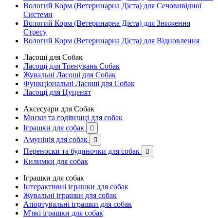
Вологий Корм (Ветеринарна Дієта) для Сечовивідної
Системи
Вологий Корм (Ветеринарна Дієта) для Зниження
Стресу
Вологий Корм (Ветеринарна Дієта) для Відновлення
Ласощі для Собак
Ласощі для Тренувань Собак
Жувальні Ласощі для Собак
Функціональні Ласощі для Собак
Ласощі для Цуценят
Аксесуари для Собак
Миски та годівниці для собак
Іграшки для собак

Амуніція для собак

Переноски та будиночки для собак

Килимки для собак
Іграшки для собак
Інтерактивні іграшки для собак
Жувальні іграшки для собак
Апортувальні іграшки для собак
М'які іграшки для собак