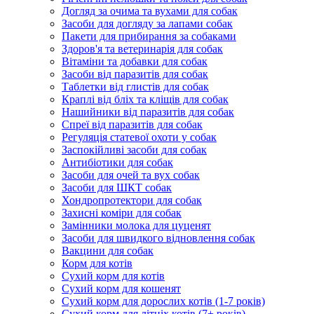
Догляд за очима та вухами для собак
Засоби для догляду за лапами собак
Пакети для прибирання за собаками
Здоров'я та ветеринарія для собак
Вітаміни та добавки для собак
Засоби від паразитів для собак
Таблетки від глистів для собак
Краплі від бліх та кліщів для собак
Нашийники від паразитів для собак
Спреї від паразитів для собак
Регуляція статевої охоти у собак
Заспокійливі засоби для собак
Антибіотики для собак
Засоби для очей та вух собак
Засоби для ШКТ собак
Хондропротектори для собак
Захисні коміри для собак
Замінники молока для цуценят
Засоби для швидкого відновлення собак
Вакцини для собак
Корм для котів
Сухий корм для котів
Сухий корм для кошенят
Сухий корм для дорослих котів (1-7 років)
Сухий корм для літніх котів (7+ років)