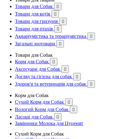
Товари для Собак

Товари для котів

Товари для гризунів

Товари для птахів

Акваріумістика та тераріумістика

Загальні зоотовари

Товари для Собак
Корм для Собак

Аксесуари для Собак

Догляд та гігієна для собак

Здоров'я та ветеринарія для собак

Корм для Собак
Сухий Корм для Собак

Вологий Корм для Собак

Ласощі для Собак

Замінники Молока для Цуценят
Сухий Корм для Собак