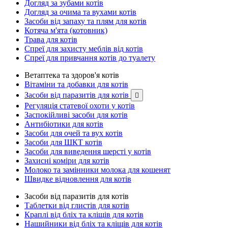
Догляд за зубами котів
Догляд за очима та вухами котів
Засоби від запаху та плям для котів
Котяча м'ята (котовник)
Трава для котів
Спреї для захисту меблів від котів
Спреї для привчання котів до туалету
Ветаптека та здоров'я котів
Вітаміни та добавки для котів
Засоби від паразитів для котів

Регуляція статевої охоти у котів
Заспокійливі засоби для котів
Антибіотики для котів
Засоби для очей та вух котів
Засоби для ШКТ котів
Засоби для виведення шерсті у котів
Захисні коміри для котів
Молоко та замінники молока для кошенят
Швидке відновлення для котів
Засоби від паразитів для котів
Таблетки від глистів для котів
Краплі від бліх та кліщів для котів
Нашийники від бліх та кліщів для котів