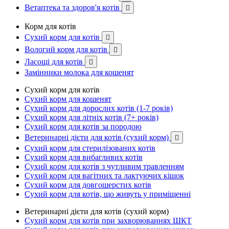
Ветаптека та здоров'я котів

Корм для котів
Сухий корм для котів

Вологий корм для котів

Ласощі для котів

Замінники молока для кошенят
Сухий корм для котів
Сухий корм для кошенят
Сухий корм для дорослих котів (1-7 років)
Сухий корм для літніх котів (7+ років)
Сухий корм для котів за породою
Ветеринарні дієти для котів (сухий корм)

Сухий корм для стерилізованих котів
Сухий корм для вибагливих котів
Сухий корм для котів з чутливим травленням
Сухий корм для вагітних та лактуючих кішок
Сухий корм для довгошерстих котів
Сухий корм для котів, що живуть у приміщенні
Ветеринарні дієти для котів (сухий корм)
Сухий корм для котів при захворюваннях ШКТ